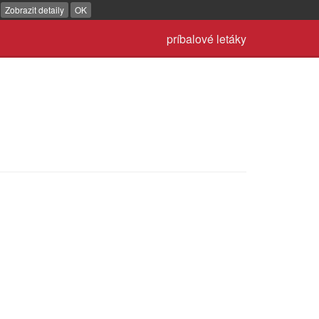
.
Zobrazit detaily
OK
príbalové letáky