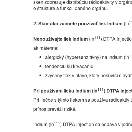
sken zobrazuje distribúciu rádioaktivity v orgá
o štruktúre a funkcii daného orgánu.
1
2.
Skôr ako začnete používať liek Indium
(In
111
Nepoužívajte liek Indium
(In
) DTPA injecti
ak máte/ste:
1
alergický (hypersenzitívny) na Indium (In
tendenciu ku krvácaniu;
zvýšený tlak v hlave, ktorý nesúvisí s hyd
111
Pri používaní lieku Indium
(In
) DTPA injec
Pri liečbe s týmto liekom sa používa rádioaktiv
prínos preváži riziká.
111
Indium (In
) DTPA injection sa podáva v jedn