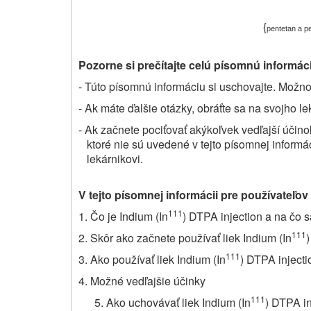
{
pentetan a p
Pozorne si prečítajte celú písomnú informáci
- Túto písomnú informáciu si uschovajte. Možno 
- Ak máte ďalšie otázky, obráťte sa na svojho le
- Ak začnete pociťovať akýkoľvek vedľajší účino
ktoré nie sú uvedené v tejto písomnej informá
lekárnikovi.
V tejto písomnej informácii pre používateľov
111
1. Čo je Indium (In
) DTPA injection a na čo 
111
2. Skôr ako začnete používať liek Indium (In
111
3. Ako používať liek Indium (In
) DTPA injecti
4. Možné vedľajšie účinky
111
Ako uchovávať liek Indium (In
) DTPA in