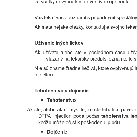
za všetky nevyhnutné preventívne opatrenia.
Váš lekár vás oboznámi s prípadnými špeciálnym
Ak máte nejaké otázky, kontaktujte svojho lekár
Užívanie iných liekov
Ak užívate alebo ste v poslednom čase užívali
viazaný na lekársky predpis, oznámte to s
Nie sú známe žiadne liečivá, ktoré ovplyvňujú 
injection .
Tehotenstvo a dojčenie
Tehotenstvo
Ak ste, alebo ak si myslíte, že ste tehotná, povedz
DTPA injection podá počas
tehotenstva
le
keďže môže dôjsť k poškodeniu plodu.
Dojčenie