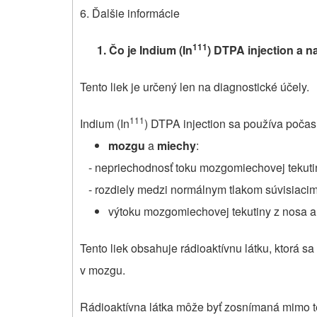
6. Ďalšie informácie
111
1.
Čo je Indium
(In
) DTPA injection
a n
Tento liek je určený len na diagnostické účely.
111
Indium (In
) DTPA injection sa používa počas
mozgu
a
miechy
:
- nepriechodnosť toku mozgomiechovej tekut
- rozdiely medzi normálnym tlakom súvisiacim
výtoku mozgomiechovej tekutiny z nosa al
Tento liek obsahuje rádioaktívnu látku, ktorá sa
v mozgu.
Rádioaktívna látka môže byť zosnímaná mimo t