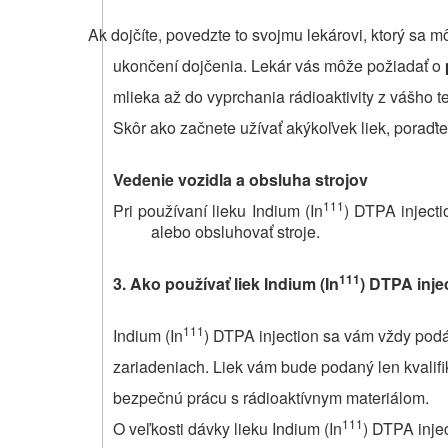
Ak dojčíte, povedzte to svojmu lekárovi, ktorý sa 
ukončení dojčenia. Lekár vás môže požiadať o
mlieka až do vyprchania rádioaktivity z vášho te
Skôr ako začnete užívať akýkoľvek liek, poraďt
Vedenie vozidla a obsluha strojov
111
Pri používaní lieku Indium (In
) DTPA injecti
alebo obsluhovať stroje.
111
3.
Ako používať liek Indium
(In
) DTPA inje
111
Indium (In
) DTPA injection sa vám vždy pod
zariadeniach. Liek vám bude podaný len kvali
bezpečnú prácu s rádioaktívnym materiálom.
111
O veľkosti dávky lieku Indium (In
) DTPA inje