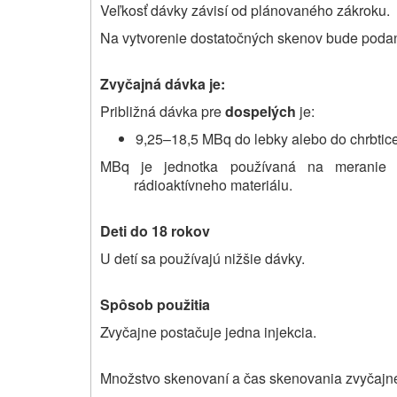
Veľkosť dávky závisí od plánovaného zákroku.
Na vytvorenie dostatočných skenov bude pod
Zvyčajná dávka je:
Približná dávka pre
dospelých
je:
9,25–18,5 MBq do lebky alebo do chrbtice
MBq je jednotka používaná na meranie rád
rádioaktívneho materiálu.
Deti do 18 rokov
U detí sa používajú nižšie dávky.
Spôsob použitia
Zvyčajne postačuje jedna injekcia.
Množstvo skenovaní a čas skenovania zvyčajne 