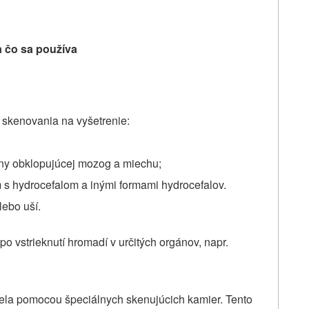
a čo sa používa
 skenovania na vyšetrenie:
iny obklopujúcej mozog a miechu;
 s hydrocefalom a inými formami hydrocefalov.
ebo uší.
 po vstrieknutí hromadí v určitých orgánov, napr.
ela pomocou špeciálnych skenujúcich kamier. Tento