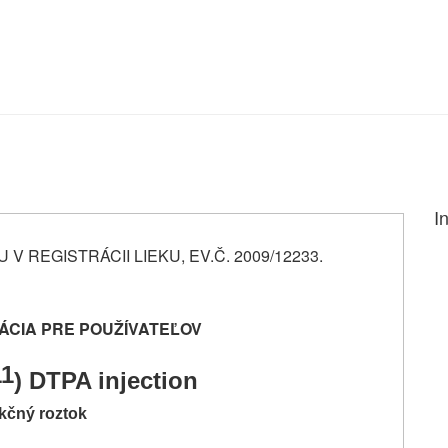
I
 V REGISTRÁCII LIEKU, EV.Č. 2009/12233.
ÁCIA PRE POUŽÍVATEĽOV
11
) DTPA injection
ekčný roztok