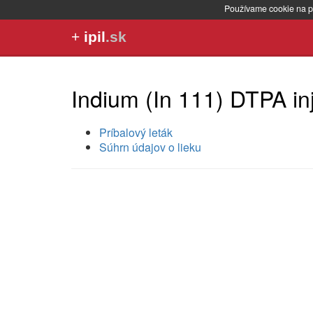
Používame cookie na p
+
ipil
.sk
Indium (In 111) DTPA in
Príbalový leták
Súhrn údajov o lieku