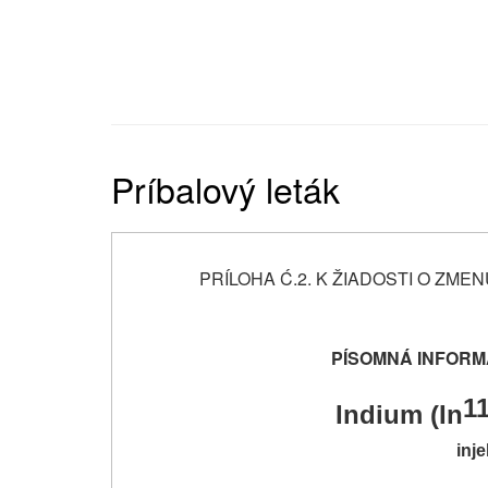
Príbalový leták
PRÍLOHA Ć.2. K ŽIADOSTI O ZMENU
PÍSOMNÁ INFORM
1
Indium (In
inj