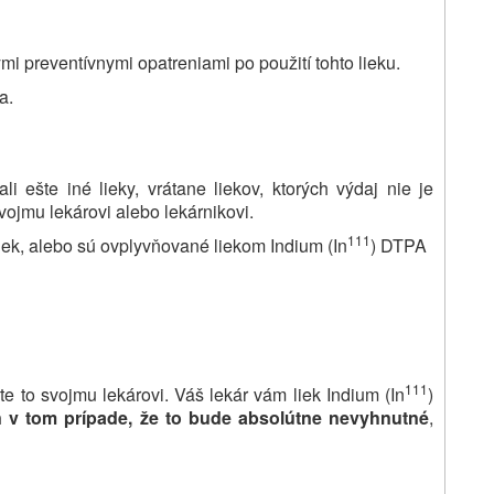
i preventívnymi opatreniami po použití tohto lieku.
a.
 ešte iné lieky, vrátane liekov, ktorých výdaj nie je
vojmu lekárovi alebo lekárnikovi.
111
liek, alebo sú ovplyvňované liekom Indium (In
) DTPA
111
te to svojmu lekárovi. Váš lekár vám liek Indium (In
)
n v tom prípade, že to bude absolútne nevyhnutné
,