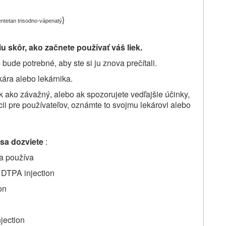
}
entetan trisodno-vápenatý
u skôr, ako začnete používať váš liek.
bude potrebné, aby ste si ju znova prečítali.
kára alebo lekárnika.
k ako závažný, alebo ak spozorujete vedľajšie účinky,
cii pre používateľov, oznámte to svojmu lekárovi alebo
 sa dozviete
:
sa používa
) DTPA injection
on
jection