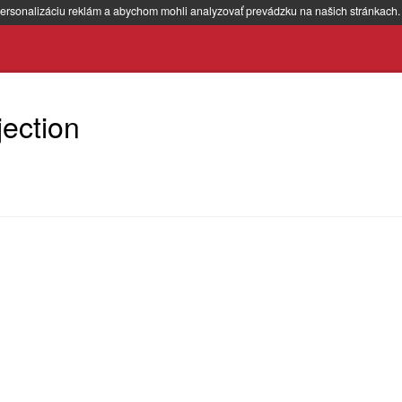
ersonalizáciu reklám a abychom mohli analyzovať prevádzku na našich stránkach
jection