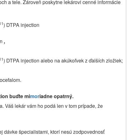
noch a tele. Zároveň poskytne lekárovi cenné informácie
11
) DTPA injection
on
,
11
) DTPA injection alebo na akúkoľvek z ďalších zložiek;
rocefalom.
tion
buďte mi
mor
iadne opatrný.
ita. Váš lekár vám ho podá len v tom prípade, že
ej dávke špecialistami, ktorí nesú zodpovednosť