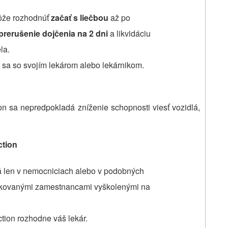
môže rozhodnúť
začať s liečbou
až po
prerušenie dojčenia na 2 dni
a likvidáciu
la.
e sa so svojím lekárom alebo lekárnikom.
on sa nepredpokladá zníženie schopnosti viesť vozidlá,
ction
á len v nemocniciach alebo v podobných
fikovanými zamestnancami vyškolenými na
ction rozhodne váš lekár.