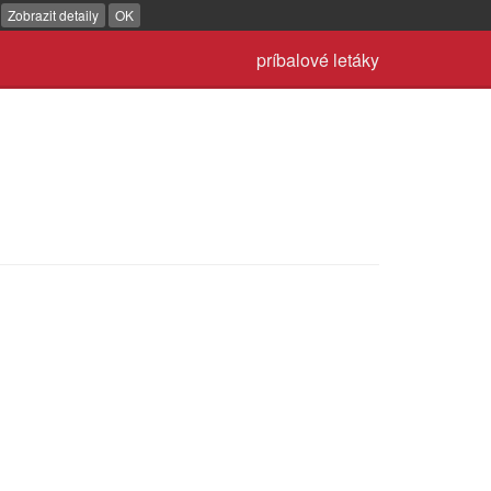
.
Zobrazit detaily
OK
príbalové letáky