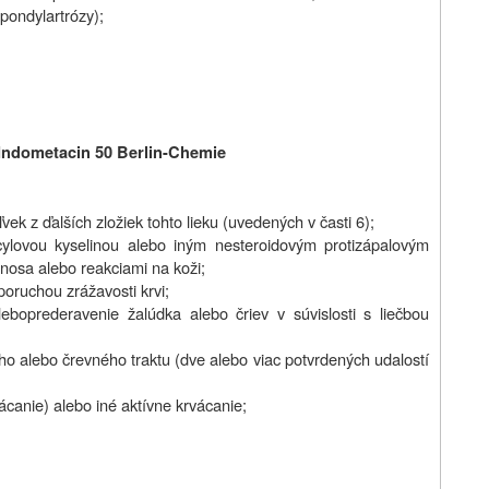
spondylartrózy);
e Indometacin 50 Berlin-Chemie
vek z ďalších zložiek tohto lieku (uvedených v časti 6);
licylovou kyselinou alebo iným nesteroidovým protizápalovým
nosa alebo reakciami na koži;
poruchou zrážavosti krvi;
eboprederavenie žalúdka alebo čriev v súvislosti s liečbou
ého alebo črevného traktu (dve alebo viac potvrdených udalostí
canie) alebo iné aktívne krvácanie;