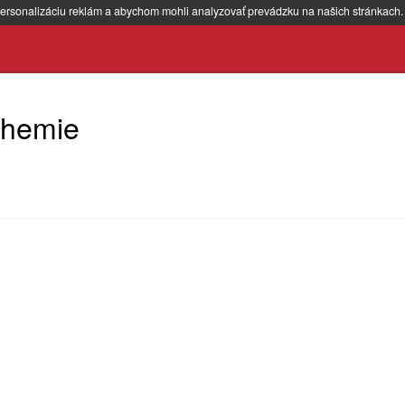
ersonalizáciu reklám a abychom mohli analyzovať prevádzku na našich stránkach
Chemie