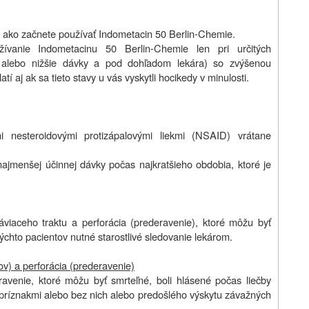
, ako začnete používať Indometacin 50 Berlin-Chemie.
ívanie Indometacinu 50 Berlin-Chemie len pri určitých
mi alebo nižšie dávky a pod dohľadom lekára) so zvýšenou
tí aj ak sa tieto stavy u vás vyskytli hocikedy v minulosti.
nesteroidovými protizápalovými liekmi (NSAID) vrátane
ajmenšej účinnej dávky počas najkratšieho obdobia, ktoré je
áviaceho traktu a perforácia (prederavenie), ktoré môžu byť
 týchto pacientov nutné starostlivé sledovanie lekárom.
ov) a perforácia (prederavenie)
ravenie, ktoré môžu byť smrteľné, boli hlásené počas liečby
 príznakmi alebo bez nich alebo predošlého výskytu závažných