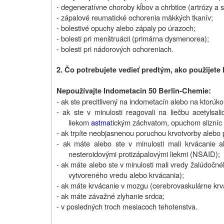
- degeneratívne choroby kĺbov a chrbtice (artrózy a 
- zápalové reumatické ochorenia mäkkých tkanív;
- bolestivé opuchy alebo zápaly po úrazoch;
- bolesti pri menštruácii (primárna dysmenorea);
- bolesti pri nádorových ochoreniach.
2. Čo potrebujete vedieť predtým, ako použijet
Nepoužívajte Indometacin 50 Berlin-Chemie:
- ak ste precitlivený na indometacín alebo na ktorúkoľ
- ak ste v minulosti reagovali na liečbu acetylsa
liekom
astma
tickým záchvatom, opuchom slizníc 
- ak trpíte neobjasnenou poruchou krvotvorby alebo 
- ak máte alebo ste v minulosti mali krvácanie al
nesteroidovými protizápalovými liekmi (NSAID);
- ak máte alebo ste v minulosti mali vredy žalúdočn
vytvoreného vredu alebo krvácania);
- ak máte krvácanie v mozgu (cerebrovaskulárne krvá
- ak máte závažné zlyhanie srdca;
- v posledných troch mesiacoch tehotenstva.