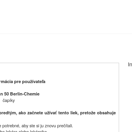
I
mácia pre používateľa
n 50 Berlin-Chemie
čapíky
predtým, ako začnete užívať tento liek, pretože obsahuje
potrebné, aby ste si ju znovu prečítali.
ho lekára alebo lekárnika.