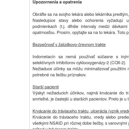
Upozornenia a opatrenia
Obráťte sa na svojho lekára alebo lekárnika predtým
Nasledujúce stavy alebo ochorenia vyžadujú už
podmienkach (t.j. dlhšie intervaly medzi dávka
opatrnosťou. Prosím, opýtajte sa na to lekára. Toto pla
Bezpečnosť v žalúdkovo-črevnom trakte
Indometacín sa nemá používať súčasne s inými 
selektívnych inhibítorov cyklooxygenázy-2 (COX-2).
Nežiaduce účinky sa môžu minimalizovať použitím n
potrebné na liečbu príznakov.
Starší pacienti
Výskyt nežiaducich účinkov, najmä krvácanie do tr
smrteľné, je častejší u starších pacientov. Preto je u
Krvácanie do tráviaceho traktu, ulcerácia (vznik vred
Krvácanie do tráviaceho traktu, vredy alebo prede
všetkými NSAID pri rôznej dobe liečby, s varovnými
príhod v tráviacom trakte.