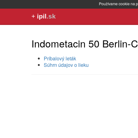
Používame cookie na p
+
ipil
.sk
Indometacin 50 Berlin-
Príbalový leták
Súhrn údajov o lieku