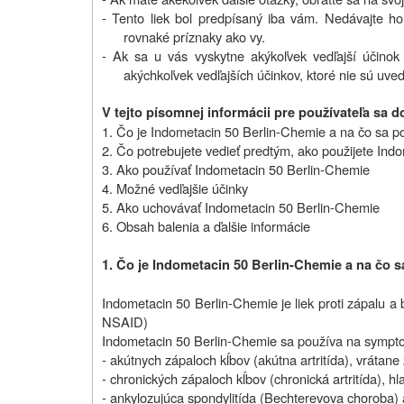
- Tento liek bol predpísaný iba vám. Nedávajte 
rovnaké príznaky ako vy.
- Ak sa u vás vyskytne akýkoľvek vedľajší účinok 
akýchkoľvek vedľajších účinkov, ktoré nie sú uved
V tejto písomnej informácii pre používateľa sa d
1. Čo je Indometacin 50 Berlin-Chemie a na čo sa p
2. Čo potrebujete vedieť predtým, ako použijete Ind
3. Ako používať Indometacin 50 Berlin-Chemie
4. Možné vedľajšie účinky
5. Ako uchovávať Indometacin 50 Berlin-Chemie
6. Obsah balenia a ďalšie informácie
1. Čo je Indometacin 50 Berlin-Chemie a na čo s
Indometacin 50 Berlin-Chemie je liek proti zápalu a 
NSAID)
Indometacin 50 Berlin-Chemie sa používa na symptoma
- akútnych zápaloch kĺbov (akútna artritída), vrátane
- chronických zápaloch kĺbov (chronická artritída), hl
- ankylozujúca spondylitída (Bechterevova choroba) 