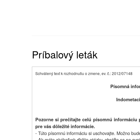
Príbalový leták
Schválený text k rozhodnutiu o zmene, ev. č.: 2012/07148
Písomná infor
Indometaci
Pozorne si prečítajte celú písomnú informáciu 
pre vás dôležité informácie.
- Túto písomnú informáciu si uschovajte. Možno bude 
- Ak máte akékoľvek ďalšie otázky, obráťte sa na svoj