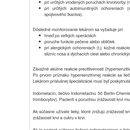
pri určitých vrodených poruchách krvotvorby (n
pri určitých autoimunitných ochoreniach
spojivového tkaniva).
Dôsledné monitorovanie lekárom sa vyžaduje pri:
hneď po veľkých operáciách
poruche funkcie pečene alebo obličiek
pri alergických ochoreniach (t.j. kožné reakcie
slizníc nosa a dýchacích ciest alebo chronick
Závažné akútne reakcie precitlivenosti (hypersenzitiv
Po prvom príznaku hypersenzitívnej reakcie sa li
Lekárom príslušnej špecializácie musí byť poskytnutá
Indometacín, liečivo Indometacinu 50 Berlin-Chemie
trombocytov). Pacienti s poruchou zrážavosti krvi mus
Ak súčasne užívate lieky, ktoré znižujú zrážavosť k
zrážavosti krvi a cukru v krvi.
Ak je pacient súčasne liečený indometacínom a liekm