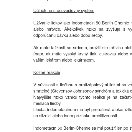
Účinok na srdcovocievny systém
Užívanie liekov ako Indometacin 50 Berlin-Chemie 
alebo mŕtvice. Akékoľvek riziko sa zvyšuje s v
odporúčanú dávku alebo dobu liečby.
Ak máte ťažkosti so srdcom, prežili ste mŕtvicu ale
(napr. ak máte vysoký krvný tlak, cukrovku alebo vy
vaším lekárom alebo lekárnikom.
Kožné reakcie
V súvislosti s liečbou s protizápalovými liekmi sa v
smrteľné (Stevensov-Johnsonov syndróm a toxická ep
Najvyššie riziko vzniku týchto reakcií je na začia
mesiaca liečby.
Liečba indometacínom má byť prerušená a okamžite 
na sliznici alebo inom príznaku precitlivenosti.
Indometacin 50 Berlin-Chemie sa má použiť len po st