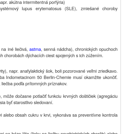
apr. akútna intermitentná porfýria)
 (systémový lupus erytematosus (SLE), zmiešané choroby
 na iné liečivá,
astma
, senná nádcha), chronických opuchoch
ých chorobách dýchacích ciest spojených s ich zúžením.
ity), napr. anafylaktický šok, boli pozorované veľmi zriedkavo.
ečba Indometacinom 50 Berlin-Chemie musí okamžite ukončiť.
 liečba podľa prítomných príznakov.
, môže dočasne potlačiť funkciu krvných doštičiek (agregáciu
ia byť starostlivo sledovaní.
rvi alebo obsah cukru v krvi, vykonáva sa preventívne kontrola
i na báze lítia (lieky na liečbu psychiatrických chorôb) alebo