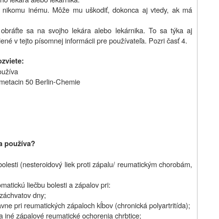
ho nikomu inému. Môže mu uškodiť, dokonca aj vtedy, ak má
obráťte sa na svojho lekára alebo lekárnika. To sa týka aj
ené v tejto písomnej informácii pre používateľa. Pozri časť 4.
ozviete:
oužíva
ometacin 50 Berlin-Chemie
a používa
?
bolesti (nesteroidový liek proti zápalu/ reumatickým chorobám,
tickú liečbu bolesti a zápalov pri:
 záchvatov dny;
avne pri reumatických zápaloch kĺbov (chronická polyartritída);
a iné zápalové reumatické ochorenia chrbtice;