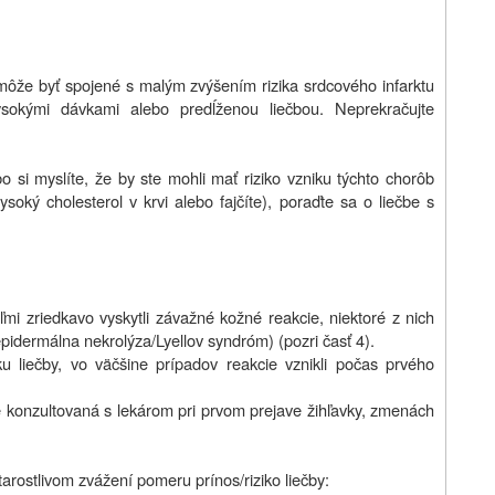
môže byť spojené s malým zvýšením rizika srdcového infarktu
ysokými dávkami alebo predĺženou liečbou. Neprekračujte
bo si myslíte, že by ste mohli mať riziko vzniku týchto chorôb
soký cholesterol v krvi alebo fajčíte), poraďte sa o liečbe s
eľmi zriedkavo vyskytli závažné kožné reakcie, niektoré z nich
idermálna nekrolýza/Lyellov syndróm) (pozri časť 4).
tku liečby, vo väčšine prípadov reakcie vznikli počas prvého
konzultovaná s lekárom pri prvom prejave žihľavky, zmenách
arostlivom zvážení pomeru prínos/riziko liečby: