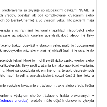
bo prederavenia sa zvyšuje so stúpajúcimi dávkami NSAID, u
ch vredov, obzvlášť ak boli komplikované krvácaním alebo
cin 50 Berlin-Chemie) a vo vyššom veku. Títo pacienti majú
rapia s ochrannými liečivami (napríklad misoprostol alebo
časne užívajúcich kyselinu acetylsalicylovú alebo iné lieky
áviaceho traktu, obzvlášť v staršom veku, majú byť upozornení
k neobvyklého príznaku v brušnej oblasti (najmä krvácanie do
čených liekmi, ktoré by mohli zvýšiť riziko vzniku vredov alebo
tikosteroidy, lieky proti zrážaniu krvi ako napríklad warfarín,
nínu, ktoré sa používajú okrem iného na terapiu depresívnych
iek, napr. kyselina acetylsalicylová (pozri časť 2 Iné lieky a
ie vyskytne krvácanie v tráviacom trakte alebo vredy, liečbu
ntov s výskytom chorôb tráviaceho traktu prekonaných v
Crohnova choroba
), pretože môže dôjsť k obnoveniu výskytu