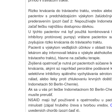
Riziko krvácania do tráviaceho traktu, vredov ale
pacientov s predchádzajúcim výskytom žalúdočný
prederavením (pozri časť 2: Nepoužívajte Indometa
začať liečbu najnižšou dostupnou dávkou.
U týchto pacientov má byť použitá kombinovaná te
inhibítory protónovej pumpy) vrátane pacientov sú
zvyšujúce riziko krvácania do tráviaceho traktu.
Pacienti s výskytom vedľajších účinkov v oblasti tr
lekárom aby informovali lekára o výskyte akéhokoľve
tráviaceho traktu), hlavne na začiatku terapie.
Zvýšená opatrnosť je nutná pri pacientoch súčasne lie
krvácania, akými sú napríklad perorálne podávané kor
selektívne inhibítory spätného vychytávania séroto
nálad, alebo lieky proti zhlukovaniu krvných doštič
Indometacin 50 Berlin-Chemie).
Ak sa u vás pri liečbe Indometacinom 50 Berlin-Chem
musíte prerušiť.
NSAID majú byť používané s opatrnosťou u pacie
minulosti (zápal hrubého čreva s tvorbou vredov,
uvedených chorôb (pozri časť 4).