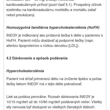
kardiovaskulárnych príhod (pozri časť 5.1). Prospešný účinok
ezetimibu na kardiovaskulárnu morbiditu a mortalitu zatiaľ
nebol preukázaný.
Homozygotná familiárna hypercholesterolémia (HoFH)
INEGY je indikovaný ako prídavná liečba k diéte u pacientov s
HoFH. Pacienti môžu dostávať aj podporné liečby (napr.
aferézu lipoproteínov s nízkou denzitou [LDL]).
4.2 Dávkovanie a spôsob podávania
Hypercholesterolémia
Pacient má držať primeranú diétu na zníženie lipidov a počas
liečby liekom INEGY má v tejto diéte pokračovať.
Liek sa podáva perorálne. Rozsah dávkovania INEGY je
10/10 mg/deň až do 10/80 mg/deň podávaných večer. Všetky
sily nemusia byť dostupné vo všetkých členských štátoch.