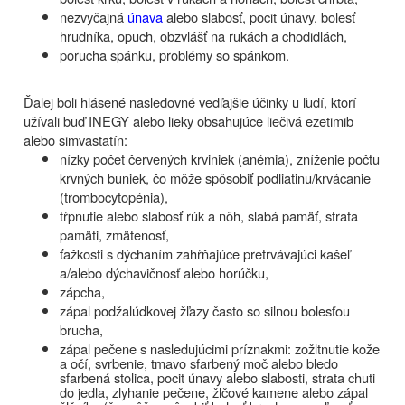
nezvyčajná
únava
alebo slabosť, pocit únavy, bolesť
hrudníka, opuch, obzvlášť na rukách a chodidlách,
porucha spánku, problémy so spánkom.
Ďalej boli hlásené nasledovné vedľajšie účinky u ľudí, ktorí
užívali buď INEGY alebo lieky obsahujúce liečivá ezetimib
alebo simvastatín:
nízky počet červených krviniek (anémia), zníženie počtu
krvných buniek, čo môže spôsobiť podliatinu/krvácanie
(trombocytopénia),
tŕpnutie alebo slabosť rúk a nôh, slabá pamäť, strata
pamäti, zmätenosť,
ťažkosti s dýchaním zahŕňajúce pretrvávajúci kašeľ
a/alebo dýchavičnosť alebo horúčku,
zápcha,
zápal podžalúdkovej žľazy často so silnou bolesťou
brucha,
zápal pečene s nasledujúcimi príznakmi: zožltnutie kože
a očí, svrbenie,
tmavo sfarbený moč alebo bledo
sfarbená stolica, pocit únavy alebo slabosti, strata chuti
do jedla,
zlyhanie pečene, žlčové kamene alebo zápal