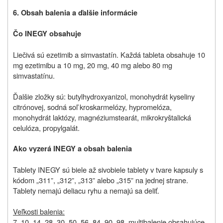
6. Obsah balenia a ďalšie informácie
Čo INEGY obsahuje
Liečivá sú ezetimib a simvastatín. Každá tableta obsahuje 10
mg ezetimibu a 10 mg, 20 mg, 40 mg alebo 80 mg
simvastatínu.
Ďalšie zložky sú: butylhydroxyanizol, monohydrát kyseliny
citrónovej, sodná soľ kroskarmelózy, hypromelóza,
monohydrát laktózy, magnéziumstearát, mikrokryštalická
celulóza, propylgalát.
Ako vyzerá INEGY a obsah balenia
Tablety INEGY sú biele až sivobiele tablety v tvare kapsuly s
kódom „311”, „312”, „313” alebo „315” na jednej strane.
Tablety nemajú deliacu ryhu a nemajú sa deliť.
Veľkosti balenia:
7, 10, 14, 28, 30, 50, 56, 84, 90, 98, multibalenie obsahujúce