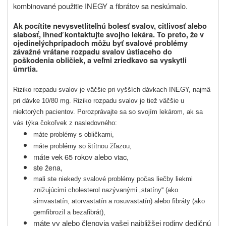
kombinované použitie INEGY a fibrátov sa neskúmalo.
Ak pocítite nevysvetliteľnú bolesť svalov, citlivosť alebo
slabosť, ihneď kontaktujte svojho lekára.
To preto, že v
ojedinelých
prípadoch môžu byť svalové problémy
závažné vrátane rozpadu svalov ústiaceho do
poškodenia obličiek, a veľmi zriedkavo sa vyskytli
úmrtia.
Riziko rozpadu svalov je väčšie pri vyšších dávkach INEGY, najmä
pri dávke 10/80 mg. Riziko rozpadu svalov je tiež väčšie u
niektorých pacientov. Porozprávajte sa so svojím lekárom, ak sa
vás týka čokoľvek z nasledovného:
máte problémy s obličkami,
máte problémy so štítnou žľazou,
máte vek 65 rokov alebo viac,
ste žena,
mali ste niekedy svalové problémy počas liečby liekmi
znižujúcimi cholesterol nazývanými „statíny“ (ako
simvastatín, atorvastatín a rosuvastatín) alebo fibráty (ako
gemfibrozil a bezafibrát),
máte vy alebo členovia vašej najbližšej rodiny dedičnú