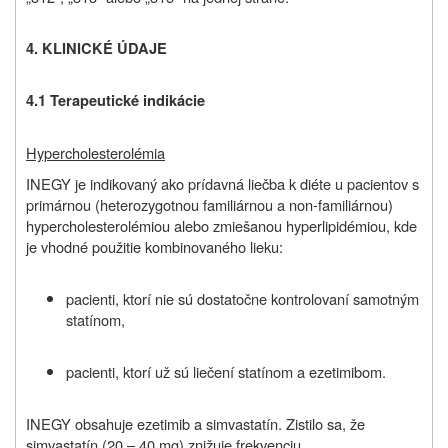
4. KLINICKÉ ÚDAJE
4.1 Terapeutické indikácie
Hypercholesterolémia
INEGY je indikovaný ako prídavná liečba k diéte u pacientov s
primárnou (heterozygotnou familiárnou a non-familiárnou)
hypercholesterolémiou alebo zmiešanou hyperlipidémiou, kde
je vhodné použitie kombinovaného lieku:
pacienti, ktorí nie sú dostatočne kontrolovaní samotným
statínom,
pacienti, ktorí už sú liečení statínom a ezetimibom.
INEGY obsahuje ezetimib a simvastatín. Zistilo sa, že
simvastatín (20 – 40 mg) znižuje frekvenciu