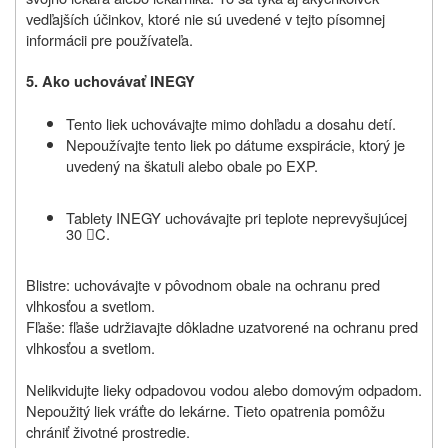
vedľajších účinkov, ktoré nie sú uvedené v tejto písomnej
informácii pre používateľa.
5. Ako uchovávať INEGY
Tento liek uchovávajte mimo dohľadu a dosahu detí.
Nepoužívajte tento liek po dátume exspirácie, ktorý je
uvedený na škatuli alebo obale po EXP.
Tablety INEGY uchovávajte pri teplote neprevyšujúcej
30
C.

Blistre: uchovávajte v pôvodnom obale na ochranu pred
vlhkosťou a svetlom.
Fľaše: fľaše udržiavajte dôkladne uzatvorené na ochranu pred
vlhkosťou a svetlom.
Nelikvidujte lieky odpadovou vodou alebo domovým odpadom.
Nepoužitý liek vráťte do lekárne. Tieto opatrenia pomôžu
chrániť životné prostredie.