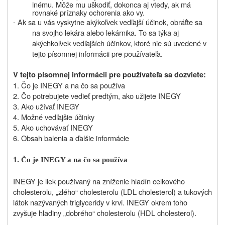
inému. Môže mu uškodiť, dokonca aj vtedy, ak má
rovnaké príznaky ochorenia ako vy.
- Ak sa u vás vyskytne akýkoľvek vedľajší účinok, obráťte sa
na svojho lekára alebo lekárnika. To sa týka aj
akýchkoľvek vedľajších účinkov, ktoré nie sú uvedené v
tejto písomnej informácii pre používateľa.
V tejto písomnej informácii pre používateľa sa dozviete:
1. Čo je INEGY a na čo sa používa
2. Čo potrebujete vedieť predtým, ako užijete INEGY
3. Ako užívať INEGY
4. Možné vedľajšie účinky
5. Ako uchovávať INEGY
6. Obsah balenia a ďalšie informácie
1.
Čo je INEGY a na čo sa používa
INEGY je liek používaný na zníženie hladín celkového
cholesterolu, „zlého“ cholesterolu (LDL cholesterol) a tukových
látok nazývaných triglyceridy v krvi. INEGY okrem toho
zvyšuje hladiny „dobrého“ cholesterolu (HDL cholesterol).