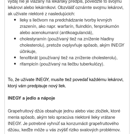
výdaj nie je viazaný na lekársky predpis, povedzte to svojmu
lekárovi alebo lekárnikovi. Obzvlášť oznámte svojmu lekárovi,
ak užívate niektoré z nasledujúcich:
lieky s liečivom na predchádzanie tvorby krvných
zrazenín, ako napr. warfarín, fluindión, fenprokumón
alebo acenokumarol (antikoagulanciá),
cholestyramín (používaný tiež na zníženie hladiny
cholesterolu), pretože ovplyvňuje spôsob, akým INEGY
účinkuje,
fenofibrát (používaný tiež na zníženie cholesterolu),
rifampicín (používaný na liečbu tuberkulózy).
To, že užívate INEGY, musíte tiež povedať každému lekárovi,
ktorý vám predpisuje nový liek.
INEGY a jedlo a nápoje
Grapefruitový džús obsahuje jednu alebo viac zložiek, ktoré
menia spôsob, akým telo spracúva niektoré lieky vrátane
INEGY. Je potrebné vyhnúť sa konzumácii grapefruitového
džúsu, keďže môže u vás zvýšiť riziko svalových problémov.