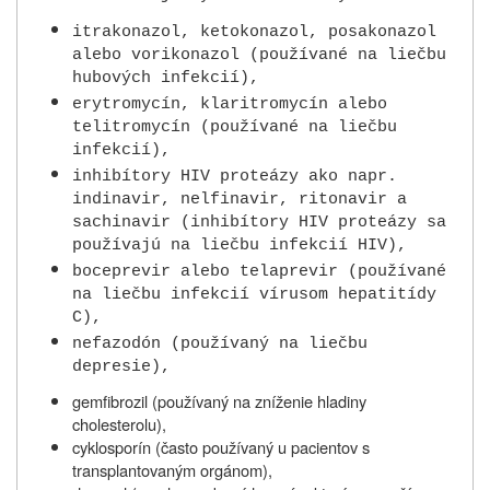
itrakonazol, ketokonazol, posakonazol
alebo vorikonazol (používané na liečbu
hubových infekcií),
erytromycín, klaritromycín alebo
telitromycín (používané na liečbu
infekcií),
inhibítory HIV proteázy ako napr.
indinavir, nelfinavir, ritonavir a
sachinavir (inhibítory HIV proteázy sa
používajú na liečbu infekcií HIV),
boceprevir alebo telaprevir (používané
na liečbu infekcií vírusom hepatitídy
C),
nefazodón (používaný na liečbu
depresie),
gemfibrozil (používaný na zníženie hladiny
cholesterolu),
cyklosporín (často používaný u pacientov s
transplantovaným orgánom),