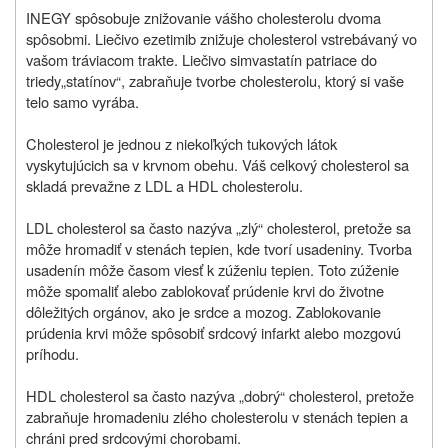
INEGY spôsobuje znižovanie vášho cholesterolu dvoma
spôsobmi. Liečivo ezetimib znižuje cholesterol vstrebávaný vo
vašom tráviacom trakte. Liečivo simvastatín patriace do
triedy„statínov“, zabraňuje tvorbe cholesterolu, ktorý si vaše
telo samo vyrába.
Cholesterol je jednou z niekoľkých tukových látok
vyskytujúcich sa v krvnom obehu. Váš celkový cholesterol sa
skladá prevažne z LDL a HDL cholesterolu.
LDL cholesterol sa často nazýva „zlý“ cholesterol, pretože sa
môže hromadiť v stenách tepien, kde tvorí usadeniny. Tvorba
usadenín môže časom viesť k zúženiu tepien. Toto zúženie
môže spomaliť alebo zablokovať prúdenie krvi do životne
dôležitých orgánov, ako je srdce a mozog. Zablokovanie
prúdenia krvi môže spôsobiť srdcový infarkt alebo mozgovú
príhodu.
HDL cholesterol sa často nazýva „dobrý“ cholesterol, pretože
zabraňuje hromadeniu zlého cholesterolu v stenách tepien a
chráni pred srdcovými chorobami.