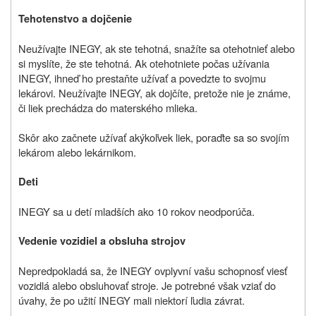
Tehotenstvo a dojčenie
Neužívajte INEGY, ak ste tehotná, snažíte sa otehotnieť alebo
si myslíte, že ste tehotná. Ak otehotniete počas užívania
INEGY, ihneď ho prestaňte užívať a povedzte to svojmu
lekárovi. Neužívajte INEGY, ak dojčíte, pretože nie je známe,
či liek prechádza do materského mlieka.
Skôr ako začnete užívať akýkoľvek liek, poraďte sa so svojím
lekárom alebo lekárnikom.
Deti
INEGY sa u detí mladších ako 10 rokov neodporúča.
Vedenie vozidiel a obsluha strojov
Nepredpokladá sa, že INEGY ovplyvní vašu schopnosť viesť
vozidlá alebo obsluhovať stroje. Je potrebné však vziať do
úvahy, že po užití INEGY mali niektorí ľudia závrat.