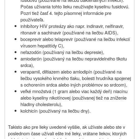
Počas užívania tohto lieku neužívajte kyselinu fusidovú.
Pozri tiež časť 4. tejto písomnej informácie pre
používateľa.
inhibítory HIV proteázy ako napr. indinavir, nelfinavir,
ritonavir a sachinavir (používané na liečbu AIDS),
boceprevir alebo telaprevir (používané na liečbu infekcií
vírusom hepatitídy C),
nefazodón (používaný na liečbu depresie),
amiodarón (používaný na liečbu nepravidelného tlkotu
srdca),
verapamil, diltiazem alebo amlodipín (používané na
liečbu vysokého krvného tlaku, bolesti hrudníka spojenej
s ochorením srdca alebo iných problémov so srdcom),
veľké množstvá (1 gram alebo viac každý deň) niacínu
alebo kyseliny nikotínovej (používanej tiež na zníženie
hladiny cholesterolu),
kolchicín (používaný na liečbu dny).
Takisto ako pre lieky uvedené vyššie, ak užívate alebo ste v
poslednom čase užívali ešte iné lieky, vrátane liekov, ktorých