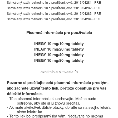
Schválený text k rozhodnutiu o predĺžení, ev.č.: 2013/04281 - PRE
Schválený text k rozhodnutiu o predĺžení, ev.č.: 2013/04282 - PRE
Schválený text k rozhodnutiu o predĺžení, ev.č.: 2013/04283 - PRE
Schválený text k rozhodnutiu o predĺžení, ev.č.: 2013/04284 - PRE
Písomná informácia pre používateľa
INEGY 10 mg/10 mg tablety
INEGY 10 mg/20 mg tablety
INEGY 10 mg/40 mg tablety
INEGY 10 mg/80 mg tablety
ezetimib a simvastatín
Pozorne si prečítajte celú písomnú informáciu predtým,
ako začnete užívať tento liek, pretože obsahuje pre vás
dôležité informácie.
Túto písomnú informáciu si uschovajte. Možno bude
-
potrebné, aby ste si ju znovu prečítali.
Ak máte akékoľvek ďalšie otázky, obráťte sa na svojho lekára
-
alebo lekárnika.
Tento liek bol predpísaný iba vám. Nedávajte ho nikomu
-