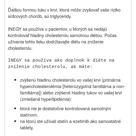
Ďalšou formou tuku v krvi, ktorá môže zvyšovať vaše riziko
srdcových chorôb, sú triglyceridy.
INEGY sa používa u pacientov, u ktorých sa nedajú
kontrolovať hladiny cholesterolu samotnou diétou. Počas
užívania tohto lieku dodržiavajte diétu na zníženie
cholesterolu.
INEGY sa používa ako doplnok k diéte na
zníženie cholesterolu, ak máte:
zvýšenú hladinu cholesterolu vo vašej krvi (primárna
hypercholesterolémia [heterozygotná familiárna a non-
familiárna]) alebo zvýšené hladiny tukov vo vašej krvi
(zmiešaná hyperlipidémia):
ktorá nie je dostatočne kontrolovaná samotným
statínom,
na ktorú ste užívali statín a ezetimib ako samostatné
tablety,