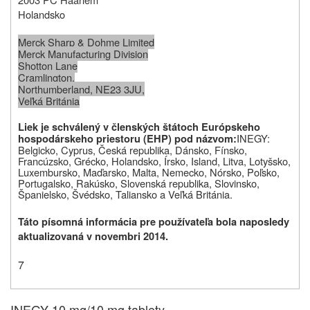
Holandsko
Merck Sharp & Dohme Limited
Merck Manufacturing Division
Shotton Lane
Cramlington,
Northumberland, NE23 3JU,
Veľká Británia
Liek je schválený v členských štátoch Európskeho
INEGY:
hospodárskeho priestoru (EHP) pod názvom:
Belgicko, Cyprus, Česká republika, Dánsko, Fínsko,
Francúzsko, Grécko, Holandsko, Írsko, Island, Litva, Lotyšsko,
Luxembursko, Maďarsko, Malta, Nemecko, Nórsko, Poľsko,
Portugalsko, Rakúsko, Slovenská republika, Slovinsko,
Španielsko, Švédsko, Taliansko a Veľká Británia.
Táto písomná informácia pre používateľa bola naposledy
aktualizovaná v novembri 2014.
7
INEGY 10 mg/10 mg tablety