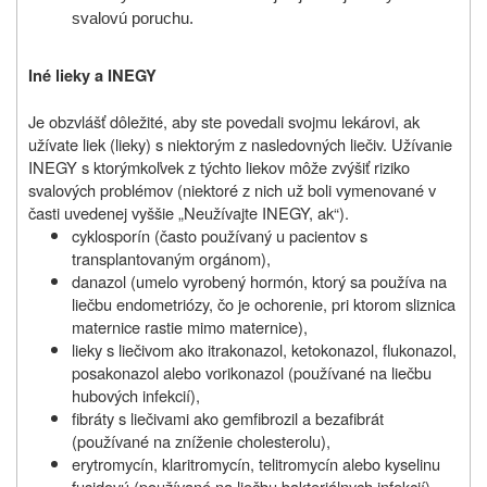
svalovú poruchu
.
Iné lieky a INEGY
Je obzvlášť dôležité, aby ste povedali svojmu lekárovi, ak
užívate liek (lieky) s niektorým z nasledovných liečiv. Užívanie
INEGY s ktorýmkoľvek z týchto liekov môže zvýšiť riziko
svalových problémov (niektoré z nich už boli vymenované v
časti uvedenej vyššie „Neužívajte INEGY, ak“).
cyklosporín (často používaný u pacientov s
transplantovaným orgánom),
danazol (umelo vyrobený hormón, ktorý sa používa na
liečbu endometriózy, čo je ochorenie, pri ktorom sliznica
maternice rastie mimo maternice),
lieky s liečivom ako itrakonazol, ketokonazol, flukonazol,
posakonazol alebo vorikonazol (používané na liečbu
hubových infekcií),
fibráty s liečivami ako gemfibrozil a bezafibrát
(používané na zníženie cholesterolu),
erytromycín, klaritromycín, telitromycín alebo kyselinu
fusidovú (používané na liečbu bakteriálnych infekcií).