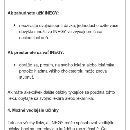
Ak zabudnete užiť INEGY:
neužívajte dvojnásobnú dávku; jednoducho užite vaše
obvyklé množstvo INEGY vo zvyčajnom čase
nasledujúci deň.
Ak prestanete užívať INEGY:
obráťte sa, prosím, na svojho lekára alebo lekárnika,
pretože hladina vášho cholesterolu môže znova
stúpnuť.
Ak máte akékoľvek ďalšie otázky týkajúce sa použitia tohto
lieku, opýtajte sa svojho lekára alebo lekárnika.
4. Možné vedľajšie účinky
Tak ako všetky lieky, aj INEGY môže spôsobovať vedľajšie
účinky, hoci sa neprejavia u každého (pozri časť 2. Čo