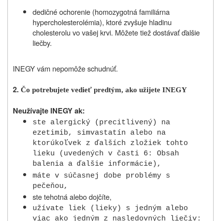
dedičné ochorenie (homozygotná familiárna
hypercholesterolémia), ktoré zvyšuje hladinu
cholesterolu vo vašej krvi. Môžete tiež dostávať ďalšie
liečby.
INEGY vám nepomôže schudnúť.
2.
Čo potrebujete vedieť predtým, ako užijete INEGY
Neužívajte INEGY ak:
ste alergický (precitlivený) na
ezetimib, simvastatín alebo na
ktorúkoľvek z ďalších zložiek tohto
lieku (uvedených v časti 6: Obsah
balenia a ďalšie informácie),
máte v súčasnej dobe problémy s
pečeňou,
ste tehotná alebo dojčíte,
užívate liek (lieky) s jedným alebo
viac ako jedným z nasledovných liečiv: