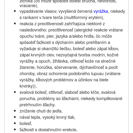
žlčníka (čo môže spôsobiť bolesť brucha, nevoľnosť,
vracanie),
vypadávanie vlasov, vyvýšená červená
vyrážka
, niekedy
s rankami v tvare terča (multiformný erytém),
reakcia z precitlivenosti zahŕňajúca niektoré z
nasledovného: precitlivenosť (alergické reakcie vrátane
opuchu tváre, pier, jazyka a/alebo hrdla, čo môže
spôsobiť ťažkosti s dýchaním alebo prehĺtaním a
vyžaduje si okamžitú liečbu, bolesť alebo zápal kĺbov,
zápal krvných ciev, nezvyčajná tvorba modrín, kožné
vyrážky a opuch, žihľavka, citlivosť kože na slnečné
žiarenie, horúčka, sčervenanie, dýchavičnosť a pocit
choroby, obraz ochorenia podobného lupusu (vrátane
vyrážky, kĺbových problémov a účinkov na biele
krvinky)),
svalová bolesť, citlivosť, slabosť alebo kŕče, svalová
porucha, problémy so šľachami, niekedy komplikované
pretrhnutím šľachy.
zníženie chuti do jedla,
nával tepla, vysoký krvný tlak,
bolesť,
ťažkosti s dosiahnutím erekcie,