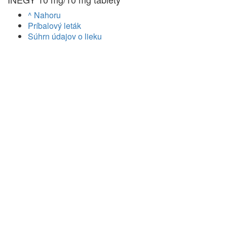
^ Nahoru
Príbalový leták
Súhrn údajov o lieku