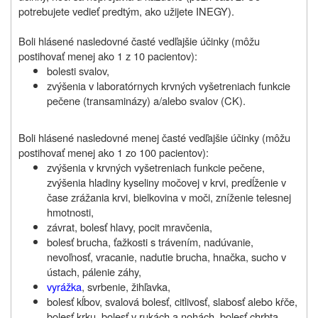
potrebujete vedieť predtým, ako užijete INEGY).
Boli hlásené nasledovné časté vedľajšie účinky (môžu
postihovať menej ako 1 z 10 pacientov):
bolesti svalov,
zvýšenia v laboratórnych krvných vyšetreniach funkcie
pečene (transaminázy) a/alebo svalov (CK).
Boli hlásené nasledovné menej časté vedľajšie účinky (môžu
postihovať menej ako 1 zo 100 pacientov):
zvýšenia v krvných vyšetreniach funkcie pečene,
zvýšenia hladiny kyseliny močovej v krvi, predĺženie v
čase zrážania krvi, bielkovina v moči, zníženie telesnej
hmotnosti,
závrat, bolesť hlavy, pocit mravčenia,
bolesť brucha, ťažkosti s trávením, nadúvanie,
nevoľnosť, vracanie, nadutie brucha, hnačka, sucho v
ústach, pálenie záhy,
vyrážka
, svrbenie, žihľavka,
bolesť kĺbov, svalová bolesť, citlivosť, slabosť alebo kŕče,
bolesť krku, bolesť v rukách a nohách, bolesť chrbta,