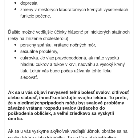
depresia,
zmeny v niektorých laboratórnych krvných vyšetreniach
funkcie pečene.
Ďalšie možné vedľajšie účinky hlásené pri niektorých statínoch
(lieky na zníženie cholesterolu):
poruchy spánku, vrátane nočných môr,
sexuálne problémy,
cukrovka. Je viac pravdepodobná, ak máte vysokú
hladinu cukrov a tukov v krvi, nadváhu a vysoký krvný
tlak. Lekár vás bude počas užívania tohto lieku
sledovať.
Ak sa u vás objaví nevysvetliteľná bolesť svalov, citlivosť
alebo slabosť, ihneď kontaktujte svojho lekára.
To preto,
že v ojedinelých
prípadoch môžu byť svalové problémy
závažné vrátane rozpadu svalov ústiaceho do
poškodenia obličiek, a veľmi zriedkavo sa vyskytli
úmrtia.
Ak sa u vás vyskytne akýkoľvek vedľajší účinok, obráťte sa na
svojho lekára alebo lekárnika. To sa týka aj akýchkoľvek