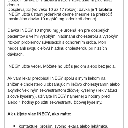
denne.
Dospievajúci (vo veku 10 až 17 rokov): dávka je
1 tableta
INEGY užitá ústami jedenkrát denne (nesmie sa prekročiť
maximálna dávka 10 mg/40 mg jedenkrát denne).
Dávka INEGY 10 mg/80 mg je určená len pre dospelých
pacientov s veľmi vysokými hladinami cholesterolu a vysokým
rizikom problémov súvisiacich s ochorením srdca, ktorí
nedosiahli svoju cieľovú hladinu cholesterolu pri nižších
dávkach.
INEGY užite večer. Môžete ho užiť s jedlom alebo bez jedla.
Ak vám lekár predpísal INEGY spolu s iným liekom na
zníženie cholesterolu obsahujúcim liečivo cholestyramín alebo
akýmkoľvek iným sekvestrantom žlčovej kyseliny (liek viažuci
žlčové kyseliny), užívajte INEGY najmenej 2 hodiny pred
alebo 4 hodiny po užití sekvestrantu žlčovej kyseliny.
Ak užijete viac INEGY, ako máte:
kontaktuje, prosím, svojho lekára alebo lekárnika.