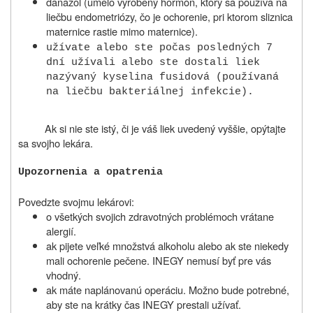
danazol (umelo vyrobený hormón, ktorý sa používa na
liečbu endometriózy, čo je ochorenie, pri ktorom sliznica
maternice rastie mimo maternice).
užívate alebo ste počas posledných 7
dní užívali alebo ste dostali liek
nazývaný kyselina fusidová (používaná
na liečbu bakteriálnej infekcie).
Ak si nie ste istý, či je váš liek uvedený vyššie, opýtajte
sa svojho lekára.
Upozornenia a opatrenia
Povedzte svojmu lekárovi:
o všetkých svojich zdravotných problémoch vrátane
alergií.
ak pijete veľké množstvá alkoholu alebo ak ste niekedy
mali ochorenie pečene. INEGY nemusí byť pre vás
vhodný.
ak máte naplánovanú operáciu. Možno bude potrebné,
aby ste na krátky čas INEGY prestali užívať.