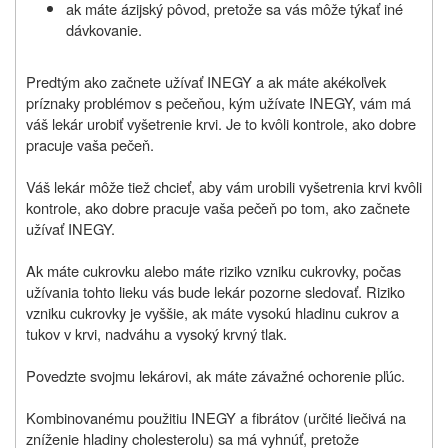
ak máte ázijský pôvod, pretože sa vás môže týkať iné
dávkovanie.
Predtým ako začnete užívať INEGY a ak máte akékoľvek
príznaky problémov s pečeňou, kým užívate INEGY, vám má
váš lekár urobiť vyšetrenie krvi. Je to kvôli kontrole, ako dobre
pracuje vaša pečeň.
Váš lekár môže tiež chcieť, aby vám urobili vyšetrenia krvi kvôli
kontrole, ako dobre pracuje vaša pečeň po tom, ako začnete
užívať INEGY.
Ak máte cukrovku alebo máte riziko vzniku cukrovky, počas
užívania tohto lieku vás bude lekár pozorne sledovať. Riziko
vzniku cukrovky je vyššie, ak máte vysokú hladinu cukrov a
tukov v krvi, nadváhu a vysoký krvný tlak.
Povedzte svojmu lekárovi, ak máte závažné ochorenie pľúc.
Kombinovanému použitiu INEGY a fibrátov (určité liečivá na
zníženie hladiny cholesterolu) sa má vyhnúť, pretože