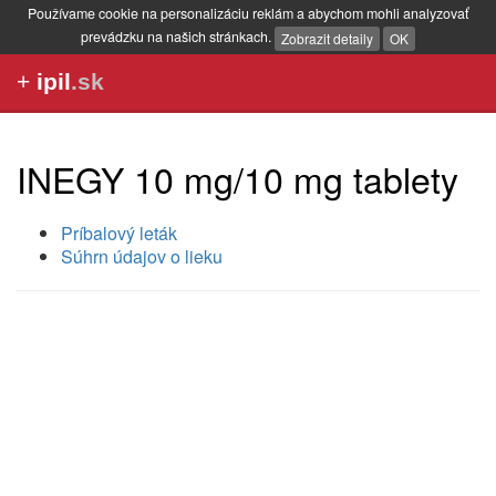
Používame cookie na personalizáciu reklám a abychom mohli analyzovať
prevádzku na našich stránkach.
Zobrazit detaily
OK
+
ipil
.sk
INEGY 10 mg/10 mg tablety
Príbalový leták
Súhrn údajov o lieku