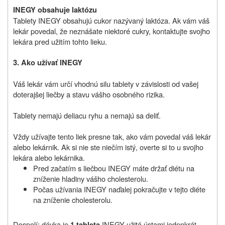
INEGY obsahuje laktózu
Tablety INEGY obsahujú cukor nazývaný laktóza. Ak vám váš
lekár povedal, že neznášate niektoré cukry, kontaktujte svojho
lekára pred užitím tohto lieku.
3. Ako užívať INEGY
Váš lekár vám určí vhodnú silu tablety v závislosti od vašej
doterajšej liečby a stavu vášho osobného rizika.
Tablety nemajú deliacu ryhu a nemajú sa deliť.
Vždy užívajte tento liek presne tak, ako vám povedal váš lekár
alebo lekárnik. Ak si nie ste niečím istý, overte si to u svojho
lekára alebo lekárnika.
Pred začatím s liečbou INEGY máte držať diétu na
zníženie hladiny vášho cholesterolu.
Počas užívania INEGY naďalej pokračujte v tejto diéte
na zníženie cholesterolu.
Dospelí: dávka je
INEGY užitá ústami jedenkrát
1 tableta