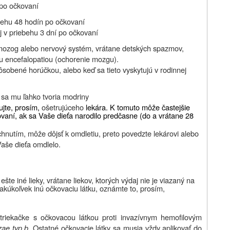
 po očkovaní
iebehu 48 hodín po očkovaní
j v priebehu 3 dní po očkovaní
e mozog alebo nervový systém, vrátane detských spazmov,
u encefalopatiou (ochorenie mozgu).
sobené horúčkou, alebo keď sa tieto vyskytujú v rodinnej
sa mu ľahko tvoria modriny
ujte, prosím,
ošetrujúceho
lekára. K tomuto môže častejšie
vaní, ak sa Vaše dieťa narodilo predčasne (do a vrátane 28
ichnutím, môže dôjsť k omdletiu, preto povedzte lekárovi alebo
Vaše dieťa omdlelo.
šte iné lieky,
vrátane liekov, ktorých výdaj nie je viazaný na
akúkoľvek inú očkovaciu látku, oznámte to, prosím,
triekačke s očkovacou látkou proti invazívnym hemofilovým
zae typ b
. Ostatné očkovacie látky sa musia vždy aplikovať do