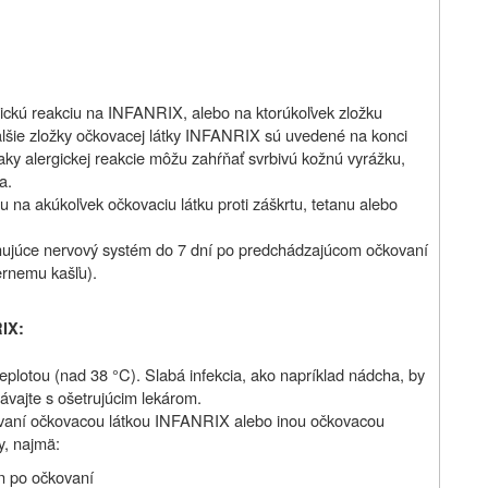
gickú reakciu na INFANRIX, alebo na ktorúkoľvek zložku
 ďalšie zložky očkovacej látky INFANRIX sú uvedené na konci
naky alergickej reakcie môžu zahŕňať svrbivú kožnú vyrážku,
a.
iu na akúkoľvek očkovaciu látku proti záškrtu, tetanu alebo
ihujúce nervový systém do 7 dní po predchádzajúcom očkovaní
ernemu kašľu).
RIX:
eplotou (nad 38 °C). Slabá infekcia, ako napríklad nádcha, by
ávajte s ošetrujúcim lekárom.
vaní očkovacou látkou INFANRIX alebo inou očkovacou
y, najmä:
ín po očkovaní