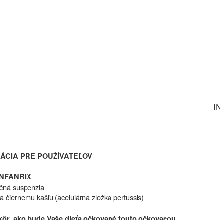
I
ÁCIA PRE POUŽÍVATEĽOV
INFANRIX
kčná suspenzia
 a čiernemu kašľu (acelulárna zložka pertussis)
skôr, ako bude Vaše dieťa očkované touto očkovacou