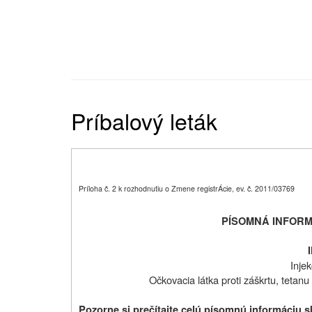
Príbalový leták
Príloha č. 2 k rozhodnutiu o Zmene registrÁcie, ev. č. 2011/03769
PÍSOMNÁ INFORM
Inje
Očkovacia látka proti záškrtu, tetanu
Pozorne si prečítajte celú písomnú informáciu 