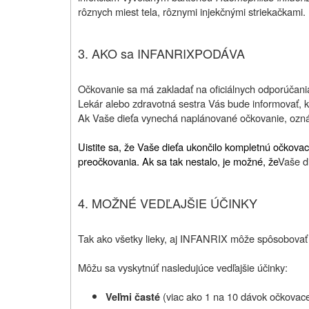
rôznych miest tela, rôznymi injekčnými striekačkami.
3.
AKO sa INFANRIX
PODÁVA
Očkovanie sa má zakladať na oficiálnych odporúčania
Lekár alebo zdravotná sestra Vás bude informovať, k
Ak Vaše dieťa vynechá naplánované očkovanie, oznám
Uistite sa, že Vaše dieťa ukončilo kompletnú očkovac
preočkovania. Ak sa tak nestalo, je možné, že
Vaše d
4.
MOŽNÉ VEDĽAJŠIE ÚČINKY
Tak ako všetky lieky, aj INFANRIX môže
spôsobovať 
Môžu sa vyskytnúť nasledujúce vedľajšie účinky:
(viac ako 1 na 10 dávok očkovacej
Veľmi časté