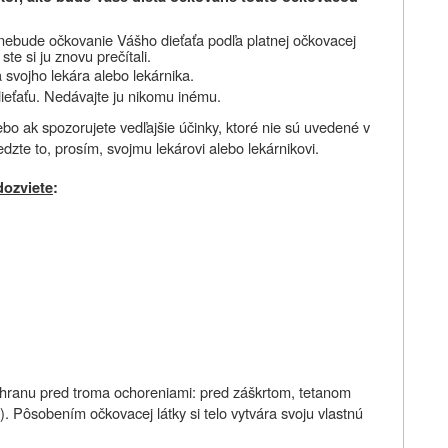
 nebude očkovanie Vášho dieťaťa podľa platnej očkovacej
te si ju znovu prečítali.
 svojho lekára alebo lekárnika.
ieťaťu. Nedávajte ju nikomu inému.
bo ak spozorujete vedľajšie účinky, ktoré nie sú uvedené v
edzte to, prosím, svojmu lekárovi alebo lekárnikovi.
dozviete
:
chranu pred troma ochoreniami: pred záškrtom, tetanom
. Pôsobením očkovacej látky si telo vytvára svoju vlastnú