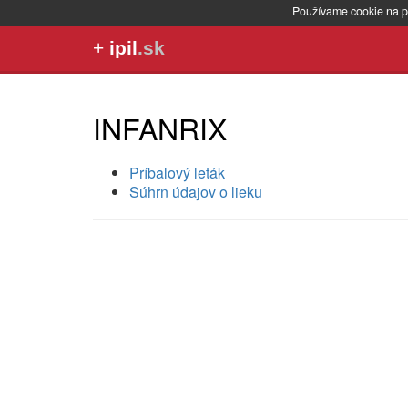
Používame cookie na p
+
ipil
.sk
INFANRIX
Príbalový leták
Súhrn údajov o lieku