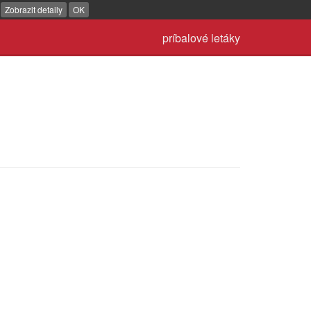
.
Zobrazit detaily
OK
príbalové letáky