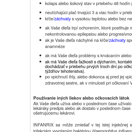
kolaps alebo šokový stav v priebehu 48 hodín
neutíchajúci plač trvajúci 3 a viac hodín v pr
kŕče/
záchvaty
s vysokou teplotou alebo bez ne
ak Vaše dieťa trpí ochorením, ktoré postihuj
nekontrolovanou epilepsiou alebo progresívno
ak je Vaše dieťa náchylné na kŕče/
záchvaty
spô
anamnéze
ak má Vaše dieťa problémy s krvácaním alebo 
ak má Vaše dieťa ťažkosti s dýchaním, kontakt
dochádzať v priebehu prvých troch dní po očko
týždňov tehotenstva).
po vpichnutí ihly, alebo dokonca aj pred jej vp
zdravotnej sestre, ak v minulosti pri očkovaní 
Používanie iných liekov alebo očkovacích látok
Ak Vaše dieťa užíva alebo v poslednom čase užívalo e
lekársky predpis alebo ak dostalo v poslednom čase 
ošetrujúcemu lekárovi
.
INFANRIX sa môže zmiešať v tej istej injekčnej s
infekciám vyvolaným baktériou
Haemophilus influen