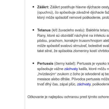
Záškrt postihuje hlavne dýchacie cest
Záškrt:
(opuchnú), čo spôsobuje závažné dýchacie ťažko
ktorý môže spôsobiť nervové poškodenie, pro
(kŕč žuvacieho svalu): Baktéria tetan
Tetanus
Rany, ktoré sú obzvlášť náchylné na infekciu 
pôdou, prachom, konským trusom/hnojom alebo d
môže spôsobiť svalovú strnulosť, bolestivé sva
také silné, že spôsobia zlomeniny kostí chrbtic
(čierny kašeľ): Pertussis je vysoko
Pertussis
spôsobuje vážne
záchvaty
kašľa, ktoré môžu n
„hvízdavým“ zvukom z čoho je odvodené aj be
mesiace alebo dlhšie. Pôvodca pertussis môže t
trvať dlhý čas, zápal pľúc,
záchvaty
, poškodeni
Očkovanie je najlepšou ochranou pred týmito ochoreni