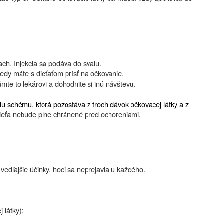
ch. Injekcia sa podáva do svalu.
edy máte s dieťaťom prísť na očkovanie.
te to lekárovi a dohodnite si inú návštevu.
iu schému, ktorá pozostáva z troch dávok očkovacej látky a z
ieťa nebude plne chránené pred ochoreniami
.
vedľajšie účinky, hoci sa neprejavia u každého
.
 látky):