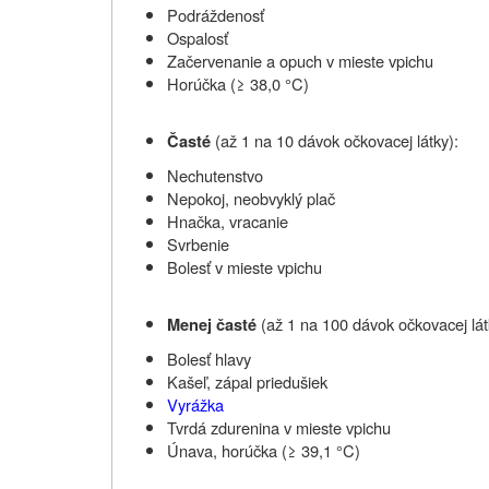
Podráždenosť
Ospalosť
Začervenanie a opuch v mieste vpichu
Horúčka (≥ 38,0 °C)
(až 1 na 10 dávok očkovacej látky):
Časté
Nechutenstvo
Nepokoj, neobvyklý plač
Hnačka, vracanie
Svrbenie
Bolesť v mieste vpichu
(až 1 na 100 dávok očkovacej lát
Menej časté
Bolesť hlavy
Kašeľ, zápal priedušiek
Vyrážka
Tvrdá zdurenina v mieste vpichu
Únava, horúčka (≥ 39,1 °C)