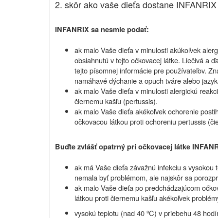
2. skôr ako vaše dieťa dostane INFANRIX
INFANRIX sa nesmie podať:
ak malo Vaše dieťa v minulosti akúkoľvek aler
obsiahnutú v tejto očkovacej látke. Liečivá a
tejto písomnej informácie pre používateľov. Z
namáhavé dýchanie a opuch tváre alebo jazyk
ak malo Vaše dieťa v minulosti alergickú reakc
čiernemu kašľu (pertussis).
ak malo Vaše dieťa akékoľvek ochorenie post
očkovacou látkou proti ochoreniu pertussis (či
Buďte zvlášť opatrný pri očkovacej látke INFAN
ak má Vaše dieťa závažnú infekciu s vysokou t
nemala byť problémom, ale najskôr sa porozpr
ak malo Vaše dieťa po predchádzajúcom očko
látkou proti čiernemu kašľu akékoľvek problém
vysokú teplotu (nad 40 ºC) v priebehu 48 hod