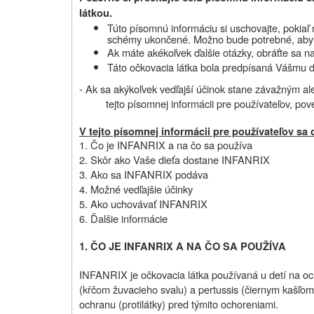
látkou.
Túto písomnú informáciu si uschovajte,
pokiaľ
schémy ukončené
. Možno bude potrebné, aby s
Ak máte akékoľvek ďalšie otázky, obráťte sa na
Táto očkovacia látka bola predpísaná Vášmu d
- Ak sa akýkoľvek vedľajší účinok stane závažným ale
tejto písomnej informácii pre používateľov, pov
V tejto písomnej informácii pre používateľov sa 
1. Čo je INFANRIX a na čo sa používa
2. Skôr ako Vaše dieťa dostane INFANRIX
3. Ako sa INFANRIX podáva
4. Možné vedľajšie účinky
5. Ako uchovávať INFANRIX
6. Ďalšie informácie
1. ČO JE INFANRIX A NA ČO SA POUŽÍVA
INFANRIX je očkovacia látka používaná u detí na o
(kŕčom žuvacieho svalu) a pertussis (čiernym kašľom)
ochranu (protilátky) pred týmito ochoreniami.