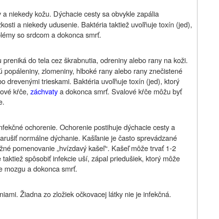
y a niekedy kožu. Dýchacie cesty sa obvykle zapália
sti a niekedy udusenie. Baktéria taktiež uvoľňuje toxín (jed),
blémy so srdcom a dokonca smrť.
u preniká do tela cez škrabnutia, odreniny alebo rany na koži.
sú popáleniny, zlomeniny, hlboké rany alebo rany znečistené
revenými trieskami. Baktéria uvoľňuje toxín (jed), ktorý
lové kŕče,
záchvaty
a dokonca smrť. Svalové kŕče môžu byť
e.
 infekčné ochorenie. Ochorenie postihuje dýchacie cesty a
arušiť normálne dýchanie. Kašľanie je často sprevádzané
žné pomenovanie „hvízdavý kašeľ“. Kašeľ môže trvať 1-2
aktiež spôsobiť infekcie uší, zápal priedušiek, ktorý môže
e mozgu a dokonca smrť.
ami. Žiadna zo zložiek očkovacej látky nie je infekčná.