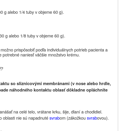
 g alebo 1/4 tuby v objeme 60 g).
0 g alebo 1/8 tuby v objeme 60 g).
možno prispôsobiť podľa individuálnych potrieb pacienta a
 je potrebné naniesť väčšie množstvo krému.
ť?
taktu so sliznicovými membránami (v nose alebo hrdle,
rípade náhodného kontaktu oblasť dôkladne opláchnite
ášať na celé telo, vrátane krku, šije, dlaní a chodidiel.
o oblasti nie sú napadnuté
svrab
om (zákožkou
svrab
ovou).