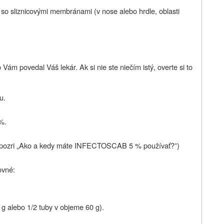
 so sliznicovými membránami (v nose alebo hrdle, oblasti
 povedal Váš lekár. Ak si nie ste niečím istý, overte si to
u.
%.
u (pozri „Ako a kedy máte INFECTOSCAB 5 % používať?”)
ovné:
g alebo 1/2 tuby v objeme 60 g).