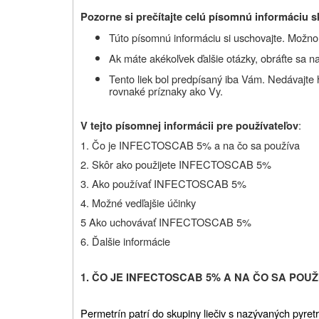
Pozorne si prečítajte celú písomnú informáciu sk
Túto písomnú informáciu si uschovajte. Možno b
Ak máte akékoľvek ďalšie otázky, obráťte sa na
Tento liek bol predpísaný iba Vám. Nedávajte
rovnaké príznaky ako Vy.
:
V tejto písomnej informácii pre používateľov
1. Čo je INFECTOSCAB 5% a na čo sa používa
2. Skôr ako použijete INFECTOSCAB 5%
3. Ako používať INFECTOSCAB 5%
4. Možné vedľajšie účinky
5 Ako uchovávať INFECTOSCAB 5%
6. Ďalšie informácie
1.
ČO JE INFECTOSCAB 5% A NA ČO SA POUŽ
Permetrín patrí do skupiny liečiv s naz
ý
van
ý
ch pyret