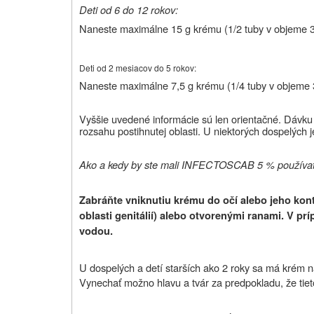
Deti od 6 do 12 rokov:
Naneste maximálne 15 g krému (1/2 tuby v objeme 30
Deti od 2 mesiacov do 5 rokov:
Naneste maximálne 7,5 g krému (1/4 tuby v objeme 3
Vyššie uvedené informácie sú len orientačné. Dávku 
rozsahu postihnutej oblasti. U niektorých dospelých
Ako a kedy by ste mali INFECTOSCAB 5 % používa
Zabráňte vniknutiu krému do očí alebo jeho kon
oblasti genitálií) alebo otvorenými ranami. V p
vodou.
U dospelých a detí starších ako 2 roky sa má krém nan
Vynechať možno hlavu a tvár za predpokladu, že tiet