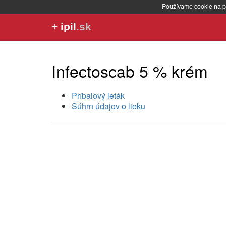
Používame cookie na p
+
ipil
.sk
Infectoscab 5 % krém
Príbalový leták
Súhrn údajov o lieku