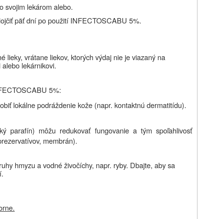
so svojim lekárom alebo.
dojčiť päť dní po použití INFECTOSCABU 5%.
 lieky, vrátane liekov, ktorých výdaj nie je viazaný na
 alebo lekárnikovi.
h INFECTOSCABU 5%:
obiť lokálne podráždenie kože (napr. kontaktnú dermatitídu).
kký parafín) môžu redukovať fungovanie a tým spoľahlivosť
 prezervatívov, membrán).
y hmyzu a vodné živočíchy, napr. ryby. Dbajte, aby sa
í.
orne.