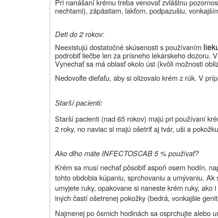
Pri nanášaní krému treba venovať zvláštnu pozornos
nechtami), zápästiam, lakťom, podpazušiu, vonkajší
Deti do 2 rokov:
liek
Neexistujú dostatočné skúsenosti s používaním
podrobiť liečbe len za prísneho lekárskeho dozoru. V 
Vynechať sa má oblasť okolo úst (kvôli možnosti obliz
Nedovoľte dieťaťu, aby si olizovalo krém z rúk. V prí
Starší pacienti:
Starší pacienti (nad 65 rokov) majú pri používaní kr
2 roky, no naviac si majú ošetriť aj tvár, uši a pokož
Ako dlho máte INFECTOSCAB 5 % používať?
Krém sa musí nechať pôsobiť aspoň osem hodín, napr
tohto obdobia kúpaniu, sprchovaniu a umývaniu. Ak 
umyjete ruky, opakovane si naneste krém ruky, ako i
iných častí ošetrenej pokožky (bedrá, vonkajšie genitá
Najmenej po ôsmich hodinách sa osprchujte alebo 