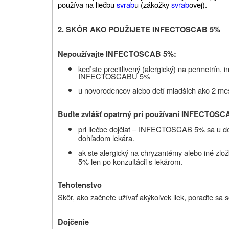
používa na liečbu
svrab
u (zákožky
svrab
ovej).
2.
SKÔR AKO POUŽIJETE INFECTOSCAB 5%
Nepoužívajte INFECTOSCAB 5%:
keď ste precitlivený (alergický) na permetrín, i
INFECTOSCABU 5%
u novorodencov alebo detí mladších ako 2 me
Buďte zvlášť opatrný pri používaní INFECTOS
pri liečbe dojčiat – INFECTOSCAB 5% sa u de
dohľadom lekára.
ak ste alergický na chryzantémy alebo iné z
5% len po konzultácii s lekárom.
Tehotenstvo
Skôr, ako začnete užívať akýkoľvek liek, poraďte sa 
Dojčenie