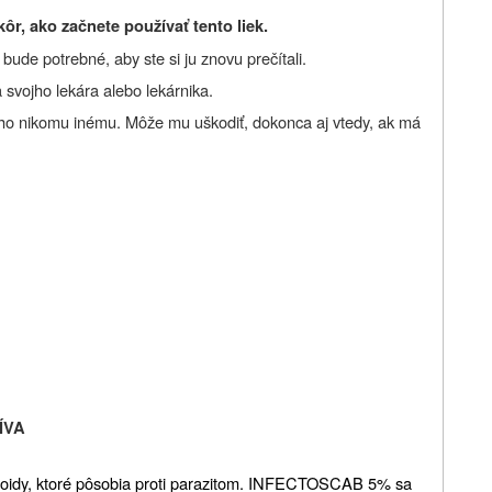
ôr, ako začnete používať tento liek.
ude potrebné, aby ste si ju znovu prečítali.
 svojho lekára alebo lekárnika.
 ho nikomu inému. Môže mu uškodiť, dokonca aj vtedy, ak má
ÍVA
roidy, ktoré pôsobia proti parazitom. INFECTOSCAB 5% sa