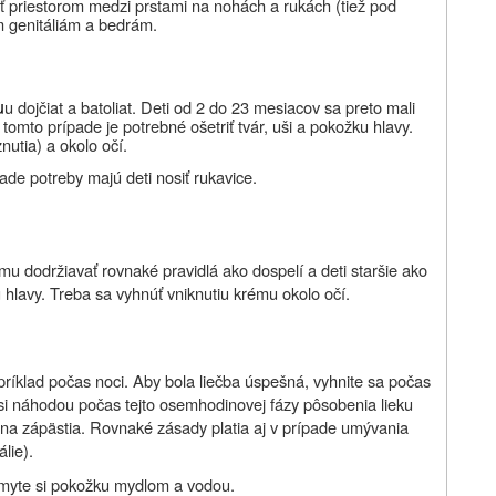
ť priestorom medzi prstami na nohách a rukách (tiež pod
m genitáliám a bedrám.
u
u dojčiat a batoliat. Deti od 2 do 23 mesiacov sa preto mali
tomto prípade je potrebné ošetriť tvár, uši a pokožku hlavy.
nutia) a okolo očí.
pade potreby majú deti nosiť rukavice.
ému dodržiavať rovnaké pravidlá ako dospelí a deti staršie ako
ku hlavy. Treba sa vyhnúť vniknutiu krému okolo očí.
íklad počas noci. Aby bola liečba úspešná, vyhnite sa počas
si náhodou počas tejto osemhodinovej fázy pôsobenia lieku
 na zápästia. Rovnaké zásady platia aj v prípade umývania
lie).
umyte si pokožku mydlom a vodou.