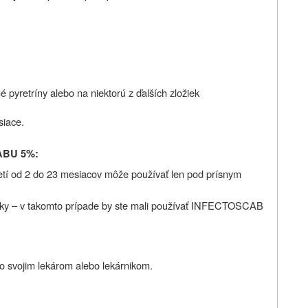
né pyretríny alebo na niektorú z ďalších zložiek
siace.
CABU 5%:
tí od 2 do 23 mesiacov môže používať len pod prísnym
ložky – v takomto prípade by ste mali používať INFECTOSCAB
so svojim lekárom alebo lekárnikom.