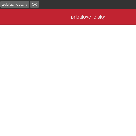
.
Zobrazit detaily
OK
príbalové letáky