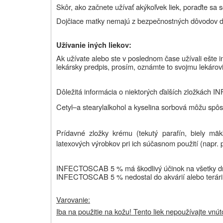
Skôr, ako začnete užívať akýkoľvek liek, poraďte sa 
Dojčiace matky nemajú z bezpečnostných dôvodov 
Užívanie iných liekov
:
Ak užívate alebo ste v poslednom čase užívali ešte iné
lekársky predpis, prosím, oznámte to svojmu lekárovi
Dôležitá informácia o niektorých ďalších zložkác
Cetyl–a stearylalkohol a kyselina sorbová môžu spôs
Prídavné zložky krému (tekutý parafín, biely mä
latexových výrobkov pri ich súčasnom použití (napr.
INFECTOSCAB 5 % má škodlivý účinok na všetky druh
INFECTOSCAB 5 % nedostal do akvárií alebo terári
Varovanie:
Iba na použitie na kožu! Tento liek nepoužívajte vnút