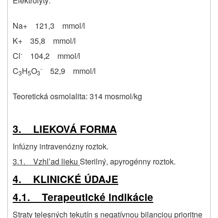
Elektrolyty:
Na+ 121,3 mmol/l
K+ 35,8 mmol/l
-
Cl
104,2 mmol/l
-
C
H
O
52,9 mmol/l
3
5
3
Teoretická osmolalita: 314 mosmol/kg
3. LIEKOVÁ FORMA
Infúzny intravenózny roztok.
3.1. Vzhl’ad lieku
Sterilný, apyrogénny roztok.
4. KLINICKÉ ÚDAJE
4.1. Terapeutické indikácie
Straty telesných tekutín s negatívnou bilanciou prioritne