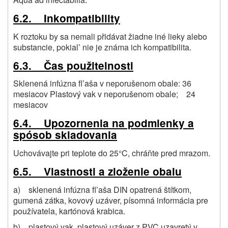
6.2. Inkompatibility
K roztoku by sa nemali přidávat žiadne iné lieky alebo
substancie, pokial’ nie je známa ich kompatibilita.
6.3. Čas použitelnosti
Sklenená infúzna fl’aša v neporušenom obale: 36
mesiacov Plastový vak v neporušenom obale; 24
mesiacov
6.4. Upozornenia na podmienky a
spósob skladovania
Uchovávajte pri teplote do 25°C, chráňte pred mrazom.
6.5. Vlastnosti a zloženie obalu
a) sklenená infúzna fl’aša DIN opatrená štítkom,
gumená zátka, kovový uzáver, písomná informácia pre
používatela, kartónová krabica.
b) plastový vak, plastový uzáver z PVC uzavretý v