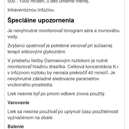
500 - 1000 ml/deň, u detí úmerne menej.
Intravenóznou infúziou.
Špeciálne upozornenia
Je nevyhnutné monitorovať iónogram séra a rovnováhu
vody.
Zvýšenú opatrnosť je potrebné venovať pri súčasnej
terapii srdcovými glykozidmi.
V priebehu liečby Darrowovým roztokom je nutné
monitorovať hladinu draslíka. Celková koncentrácia K+
v infúznom roztoku by nemala prekročiť 40 mmol/l. Je
nevyhnutné základné sledovanie parametrov
vnútorného prostredia.
Liek nesmie byť po prvom odbere znova použitý.
Varovanie
Liek sa nesmie používať po uplynutí času použitelnosti
vyznačenom na obale.
Balenie