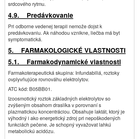
srdcového rytmu.
4.9. Predávkovanie
Pri odborne vedenej terapii nemože dojst k
predávkovaniu. Ak náhodou vznikne, liečba má byt
symptomatická.
5. FARMAKOLOGICKÉ VLASTNOSTI
5.1. Farmakodynamické vlastnosti
Farmakoterapeutická skupina: Infundabiliá, roztoky
ovplyvňujúce rovnováhu elektrolytov.
ATC kód: B05BB01.
Izoosmotický roztok základných elektrolytov so
zvýšeným obsahom draslíka v porovnaní s
plazmatickou koncentráciou. Obsahuje laktát, ktorý je
výhodný i ako energetický zdroj pri nepoškodených
funkciách pečene. Je schopný vyvažovat lahkú
metabolickú acidózu.