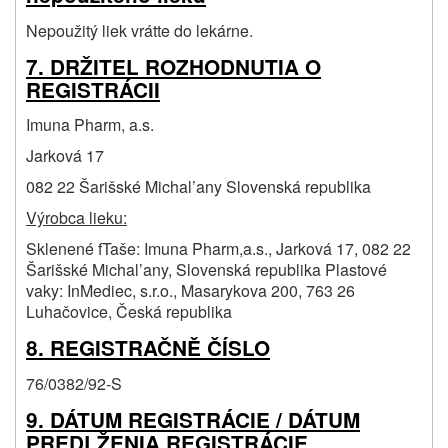
Nepoužitý liek vrátte do lekárne.
7. DRŽITEL ROZHODNUTIA O
REGISTRÁCII
Imuna Pharm, a.s.
Jarková 17
082 22 Šarišské Michal’any Slovenská republika
Výrobca lieku:
Sklenené fTaše: Imuna Pharm,a.s., Jarková 17, 082 22
Šarišské Michal’any, Slovenská republika Plastové
vaky: InMediec, s.r.o., Masarykova 200, 763 26
Luhačovice, Česká republika
8. REGISTRAČNĚ ČÍSLO
76/0382/92-S
9. DÁTUM REGISTRÁCIE / DÁTUM
PREDLŽENIA REGISTRÁCIE