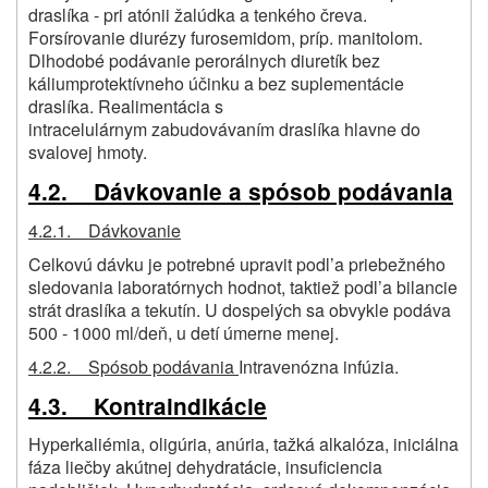
draslíka - pri atónii žalúdka a tenkého čreva.
Forsírovanie diurézy furosemidom, príp. manitolom.
Dlhodobé podávanie perorálnych diuretík bez
káliumprotektívneho účinku a bez suplementácie
draslíka. Realimentácia s
intracelulárnym zabudovávaním draslíka hlavne do
svalovej hmoty.
4.2. Dávkovanie a spósob podávania
4.2.1. Dávkovanie
Celkovú dávku je potrebné upravit podl’a priebežného
sledovania laboratórnych hodnot, taktiež podl’a bilancie
strát draslíka a tekutín. U dospelých sa obvykle podáva
500 - 1000 ml/deň, u detí úmerne menej.
4.2.2. Spósob podávania
Intravenózna infúzia.
4.3. Kontraindikácie
Hyperkaliémia, oligúria, anúria, tažká alkalóza, iniciálna
fáza liečby akútnej dehydratácie, insuficiencia