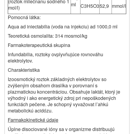
(roztok mliečnanu sodného
1
ml
C
3
H
5
O
3
52,9
mmol/l
mol/l)
Pomocná látka:
Aqua ad iniectabilia (voda na injekciu) ad 1000,0 ml
Teoretická osmolalita: 314 mosmol/kg
Farmakoterapeutická skupina
Infundabilia, roztoky ovplyvňujúce rovnováhu
elektrolytov.
Charakteristika
Izoosmotický roztok základných elektrolytov so
zvýšeným obsahom draslíka v porovnaní s
plazmatickou koncentráciou. Obsahuje laktát, ktorý je
výhodný i ako energetický zdroj pri nepoškodených
funkciách pečene. Je schopný vyvažovat l’ahkú
metabolickú acidózu.
Farmakokinetické údaje
Úplne disociované ióny sa v organizme distribuujú