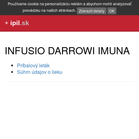
Používame cookie na personalizáciu reklám a abychom mohli analyzovať
prevádzku na našich stránkach.
Zobrazit detaily
OK
+
ipil
.sk
INFUSIO DARROWI IMUNA
Príbalový leták
Súhrn údajov o lieku