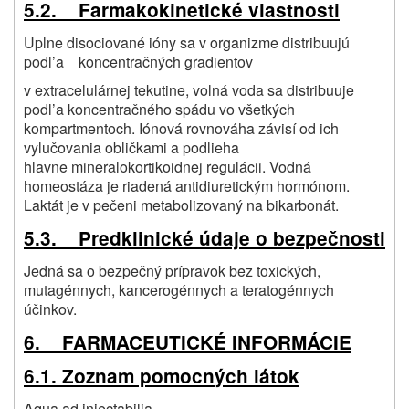
5.2. Farmakokinetické vlastnosti
Uplne disociované ióny sa v organizme distribuujú
podl’a koncentračných gradientov
v extracelulárnej tekutine, volná voda sa distribuuje
podl’a koncentračného spádu vo všetkých
kompartmentoch. Iónová rovnováha závisí od ich
vylučovania obličkami a podlieha
hlavne mineralokortikoidnej regulácii. Vodná
homeostáza je riadená antidiuretickým hormónom.
Laktát je v pečeni metabolizovaný na bikarbonát.
5.3. Predklinické údaje o bezpečnosti
Jedná sa o bezpečný prípravok bez toxických,
mutagénnych, kancerogénnych a teratogénnych
účinkov.
6. FARMACEUTICKÉ INFORMÁCIE
6.1. Zoznam pomocných látok
Aqua ad iniectabilia.