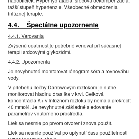
nadobličiek. Hyperhydratácia, srdcová dekompenzácia,
tažší stupeň hypertenzie. Všeobecné obmedzenia
infúznej terapie.
4.4. Špeciálne upozornenie
4.4.1. Varovania
Zvýšenú opatrnost je potrebné venovat pri súčasnej
terapii srdcovými glykozidmi.
4.4.2. Upozornenia
Je nevyhnutné monitorovat iónogram séra a rovnováhu
vody.
V priebehu liečby Darrowovým roztokom je nutné
monitorovat hladinu draslíka v krvi. Celková
koncentrácia K+ v infúznom roztoku by nemala prekročit
40 mmol/l. Je nevyhnutné základné sledovanie
parametrov vnútorného prostredia.
Liek sa nesmie po prvom otvorení znova použit.
Liek sa nesmie používat po uplynutí času použitelnosti