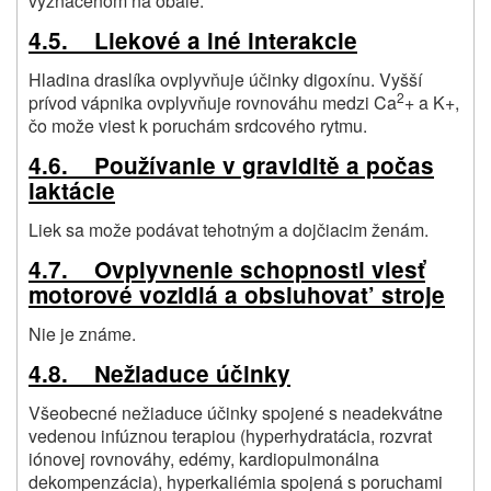
vyznačenom na obale.
4.5. Liekové a iné interakcie
Hladina draslíka ovplyvňuje účinky digoxínu. Vyšší
2
prívod vápnika ovplyvňuje rovnováhu medzi Ca
+ a K+,
čo može viest k poruchám srdcového rytmu.
4.6. Používanie v graviditě a počas
laktácie
Liek sa može podávat tehotným a dojčiacim ženám.
4.7. Ovplyvnenie schopnosti viesť
motorové vozidlá a obsluhovat’ stroje
Nie je známe.
4.8. Nežiaduce účinky
Všeobecné nežiaduce účinky spojené s neadekvátne
vedenou infúznou terapiou (hyperhydratácia, rozvrat
iónovej rovnováhy, edémy, kardiopulmonálna
dekompenzácia), hyperkaliémia spojená s poruchami