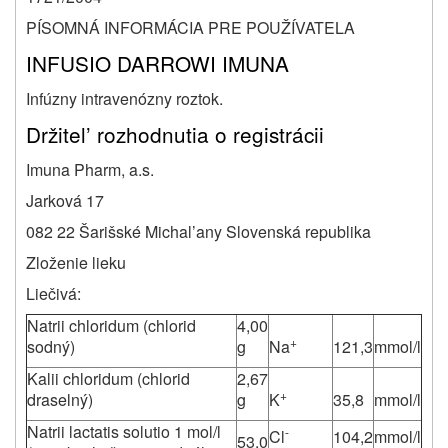
PÍSOMNÁ INFORMÁCIA PRE POUŽÍVATELA
INFUSIO DARROWI IMUNA
Infúzny intravenózny roztok.
Držitel’ rozhodnutia o registrácii
Imuna Pharm, a.s.
Jarková 17
082 22 Šarišské Michal’any Slovenská republika
Zloženie lieku
Liečivá:
Natrii chloridum (chlorid
4,00
+
sodný)
g
Na
121,3
mmol/l
Kalii chloridum (chlorid
2,67
+
draselný)
g
K
35,8
mmol/l
Natrii lactatis solutio 1 mol/l
-
Cl
104,2
mmol/l
53,0