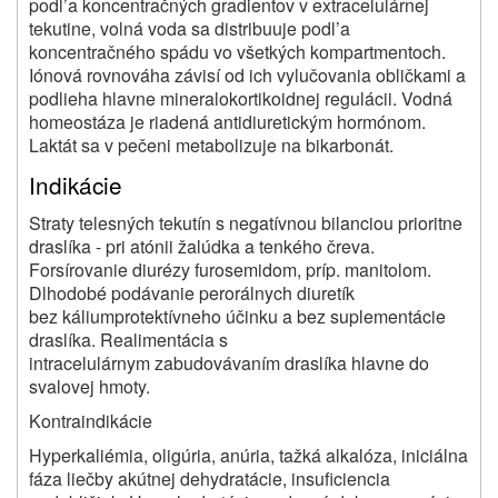
podl’a koncentračných gradientov v extracelulárnej
tekutine, volná voda sa distribuuje podl’a
koncentračného spádu vo všetkých kompartmentoch.
Iónová rovnováha závisí od ich vylučovania obličkami a
podlieha hlavne mineralokortikoidnej regulácii. Vodná
homeostáza je riadená antidiuretickým hormónom.
Laktát sa v pečeni metabolizuje na bikarbonát.
Indikácie
Straty telesných tekutín s negatívnou bilanciou prioritne
draslíka - pri atónii žalúdka a tenkého čreva.
Forsírovanie diurézy furosemidom, príp. manitolom.
Dlhodobé podávanie perorálnych diuretík
bez káliumprotektívneho účinku a bez suplementácie
draslíka. Realimentácia s
intracelulárnym zabudovávaním draslíka hlavne do
svalovej hmoty.
Kontraindikácie
Hyperkaliémia, oligúria, anúria, tažká alkalóza, iniciálna
fáza liečby akútnej dehydratácie, insuficiencia