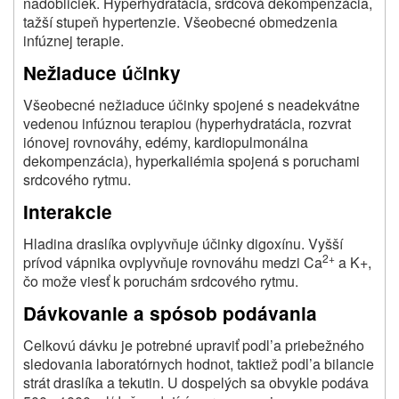
nadobličiek. Hyperhydratácia, srdcová dekompenzácia,
tažší stupeň hypertenzie. Všeobecné obmedzenia
infúznej terapie.
č
Nežiaduce ú
inky
Všeobecné nežiaduce účinky spojené s neadekvátne
vedenou infúznou terapiou (hyperhydratácia, rozvrat
iónovej rovnováhy, edémy, kardiopulmonálna
dekompenzácia), hyperkaliémia spojená s poruchami
srdcového rytmu.
Interakcie
Hladina draslíka ovplyvňuje účinky digoxínu. Vyšší
2+
prívod vápnika ovplyvňuje rovnováhu medzi Ca
a K+,
čo može viesť k poruchám srdcového rytmu.
Dávkovanie a spósob podávania
Celkovú dávku je potrebné upraviť podl’a priebežného
sledovania laboratórnych hodnot, taktiež podl’a bilancie
strát draslíka a tekutin. U dospelých sa obvykle podáva