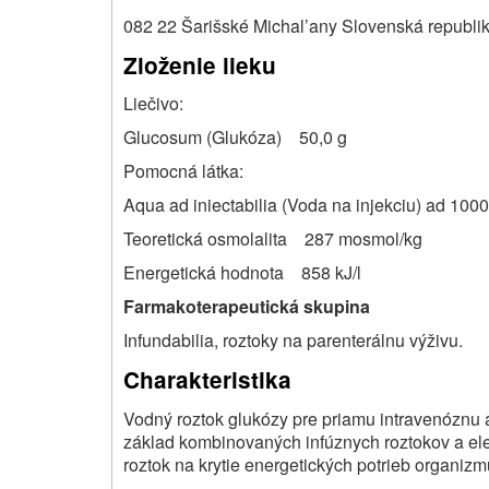
082 22 Šarišské Michal’any Slovenská republi
Zloženie lieku
Liečivo:
Glucosum (Glukóza) 50,0 g
Pomocná látka:
Aqua ad iniectabilia (Voda na injekciu) ad 1000
Teoretická osmolalita 287 mosmol/kg
Energetická hodnota 858 kJ/l
Farmakoterapeutická skupina
Infundabilia, roztoky na parenterálnu výživu.
Charakteristika
Vodný roztok glukózy pre priamu intravenóznu apl
základ kombinovaných infúznych roztokov a elek
roztok na krytie energetických potrieb organizmu