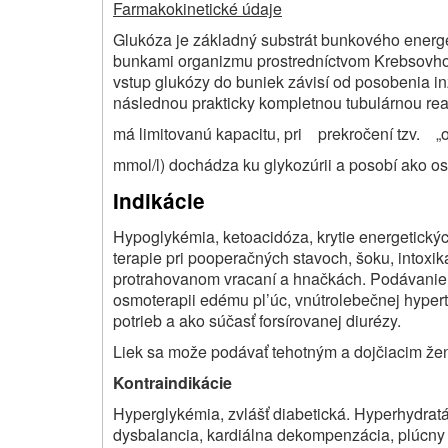
Farmakokinetické údaje
Glukóza je základný substrát bunkového energe
bunkami organizmu prostredníctvom Krebsovho 
vstup glukózy do buniek závisí od posobenia in
následnou prakticky kompletnou tubulárnou r
má limitovanú kapacitu, pri prekročení tzv. „o
mmol/l) dochádza ku glykozúrii a posobí ako os
Indikácie
Hypoglykémia, ketoacidóza, krytie energetickýc
terapie pri pooperačných stavoch, šoku, intoxi
protrahovanom vracaní a hnačkách. Podávanie v
osmoterapii edému pl’úc, vnútrolebečnej hyperten
potrieb a ako súčasť forsírovanej diurézy.
Liek sa može podávať tehotným a dojčiacim že
Kontraindikácie
Hyperglykémia, zvlášť diabetická. Hyperhydratác
dysbalancia, kardiálna dekompenzácia, plúcny e