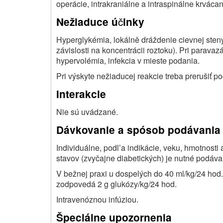
operácie, intrakraniálne a intraspinálne krvácan
č
Nežiaduce ú
inky
Hyperglykémia, lokálně dráždenie cievnej steny
závislosti na koncentrácii roztoku). Pri parava
hypervolémia, infekcia v mieste podania.
Pri výskyte nežiaducej reakcie treba prerušiť p
Interakcie
Nie sú uvádzané.
Dávkovanie a spósob podávania
Individuálne, podl’a indikácie, veku, hmotnosti
stavov (zvyčajne diabetických) je nutné podáva
V bežnej praxi u dospelých do 40 ml/kg/24 hod., 
zodpovedá 2 g glukózy/kg/24 hod.
Intravenóznou infúziou.
Špeciálne upozornenia