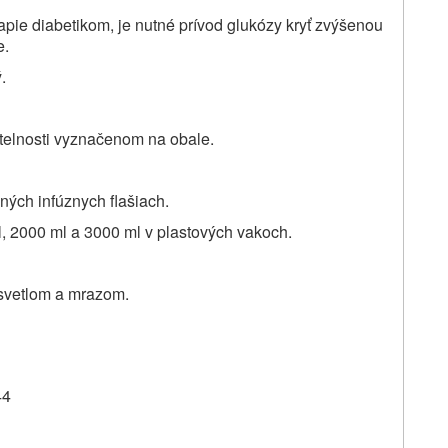
rapie diabetikom, je nutné prívod glukózy kryť zvýšenou
e.
.
itelnosti vyznačenom na obale.
ných infúznych flašiach.
l, 2000 ml a 3000 ml v plastových vakoch.
 svetlom a mrazom.
44