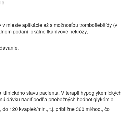
ie.
 v mieste aplikácie až s možnosťou tromboflebitídy (v
zálnom podaní lokálne tkanivové nekrózy,
odávanie.
 a klinického stavu pacienta. V terapii hypoglykemických
nú dávku riadiť podl’a priebežných hodnot glykémie.
do 120 kvapiek/min., t.j. približne 360 ml/hod., čo