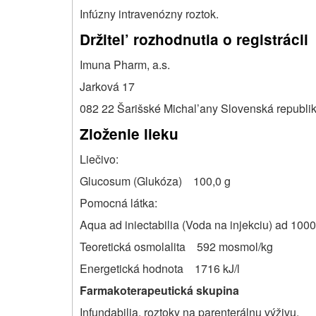
Infúzny intravenózny roztok.
Držitel’ rozhodnutia o registrácii
Imuna Pharm, a.s.
Jarková 17
082 22 Šarišské Michal’any Slovenská republi
Zloženie lieku
Liečivo:
Glucosum (Glukóza) 100,0 g
Pomocná látka:
Aqua ad iniectabilia (Voda na injekciu) ad 1000
Teoretická osmolalita 592 mosmol/kg
Energetická hodnota 1716 kJ/l
Farmakoterapeutická skupina
Infundabilia, roztoky na parenterálnu výživu.