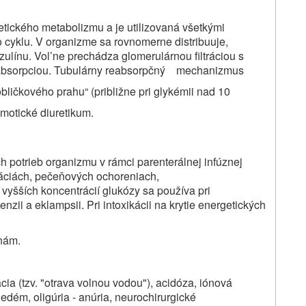
tického metabolizmu a je utilizovaná všetkými
cyklu. V organizme sa rovnomerne distribuuje,
zulínu. Vol’ne prechádza glomerulárnou filtráciou s
eabsorpciou. Tubulárny reabsorpčný mechanizmus
bličkového prahu“ (približne pri glykémii nad 10
motické diuretikum.
h potrieb organizmu v rámci parenterálnej infúznej
káciách, pečeňových ochoreniach,
yšších koncentrácií glukózy sa používa pri
zii a eklampsii. Pri intoxikácii na krytie energetických
nám.
ia (tzv. "otrava volnou vodou"), acidóza, iónová
dém, oligúria - anúria, neurochirurgické