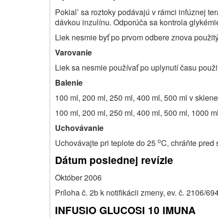
Pokial’ sa roztoky podávajú v rámci infúznej te
dávkou inzulínu. Odporúča sa kontrola glykémi
Liek nesmie byť po prvom odbere znova použitý
Varovanie
Liek sa nesmie používať po uplynutí času použ
Balenie
100 ml, 200 ml, 250 ml, 400 ml, 500 ml v sklene
100 ml, 200 ml, 250 ml, 400 ml, 500 ml, 1000 m
Uchovávanie
o
Uchovávajte pri teplote do 25
C, chráňte pred
Dátum poslednej revízie
Október 2006
Príloha č. 2b k notifikácii zmeny, ev. č. 2106/69
INFUSIO GLUCOSI 10 IMUNA