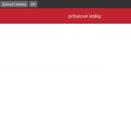
.
Zobrazit detaily
OK
príbalové letáky