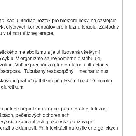
ikáciu, riediaci roztok pre niektoré lieky, najčastejšie
trolytových koncentrátov pre infúznu terapiu. Základný
 v rámci infúznej terapie.
tického metabolizmu a je utilizovaná všetkými
cyklu. V organizme sa rovnomerne distribuuje,
zulínu. Vol’ne prechádza glomerulárnou filtráciou s
eabsorpciou. Tubulárny reabsorpčný mechanizmus
ičkového prahu“ (približne pri glykémii nad 10 mmol/l)
 diuretikum.
h potrieb organizmu v rámci parenterálnej infúznej
káciách, pečeňových ochoreniach,
yšších koncentrácií glukózy sa používa pri
zii a eklampsii. Pri intoxikácii na krytie energetických