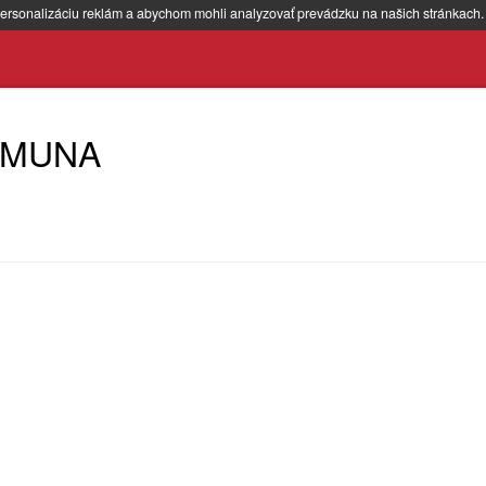
ersonalizáciu reklám a abychom mohli analyzovať prevádzku na našich stránkach
 IMUNA