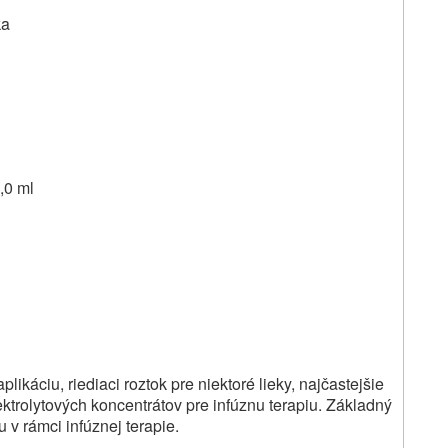
ka
,0 ml
ikáciu, riediaci roztok pre niektoré lieky, najčastejšie
trolytových koncentrátov pre infúznu terapiu. Základný
 v rámci infúznej terapie.