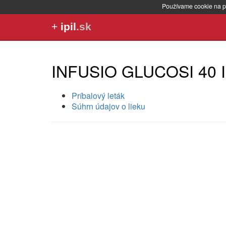
Používame cookie na p
+
ipil
.sk
INFUSIO GLUCOSI 40
Príbalový leták
Súhrn údajov o lieku