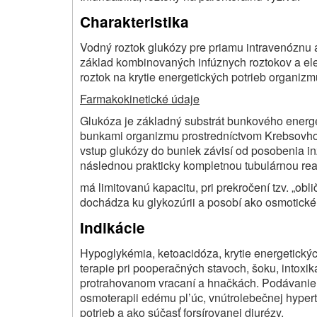
Charakteristika
Vodný roztok glukózy pre priamu intravenóznu apl
základ kombinovaných infúznych roztokov a elek
roztok na krytie energetických potrieb organizmu
Farmakokinetické údaje
Glukóza je základný substrát bunkového energe
bunkami organizmu prostredníctvom Krebsovho 
vstup glukózy do buniek závisí od posobenia in
následnou prakticky kompletnou tubulárnou r
má limitovanú kapacitu, pri prekročení tzv. „obl
dochádza ku glykozúrii a posobí ako osmotické
Indikácie
Hypoglykémia, ketoacidóza, krytie energetickýc
terapie pri pooperačných stavoch, šoku, intoxi
protrahovanom vracaní a hnačkách. Podávanie v
osmoterapii edému pl’úc, vnútrolebečnej hyperten
potrieb a ako súčasť forsírovanej diurézy.