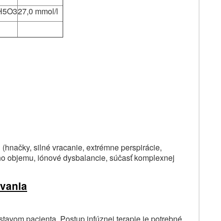
H
5
O
3
27,0 mmol/l
(hnačky, silné vracanie, extrémne perspirácie,
ho objemu, iónové dysbalancie, súčasť komplexnej
vania
 stavom pacienta. Postup infúznej terapie je potrebné