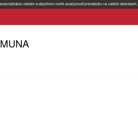
ersonalizáciu reklám a abychom mohli analyzovať prevádzku na našich stránkach
IMUNA