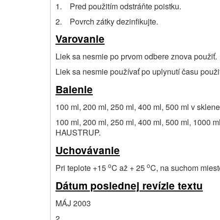
1. Pred použitím odstráňte poistku.
2. Povrch zátky dezinfikujte.
Varovanie
Liek sa nesmie po prvom odbere znova použiť.
Liek sa nesmie používať po uplynutí času použ
Balenie
100 ml, 200 ml, 250 ml, 400 ml, 500 ml v sklene
100 ml, 200 ml, 250 ml, 400 ml, 500 ml, 1000 
HAUSTRUP.
Uchovávanie
o
o
Pri teplote +15
C až + 25
C, na suchom miest
Dátum poslednej revízie textu
MÁJ 2003
2