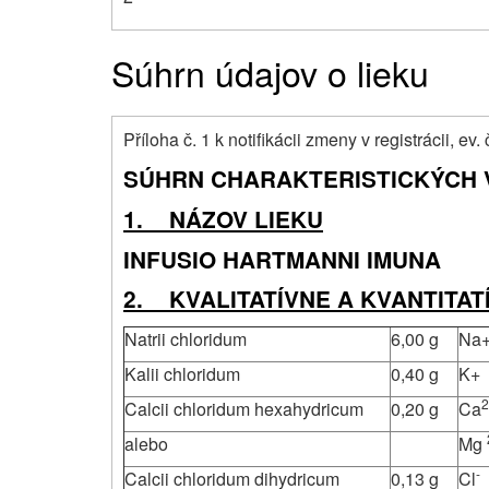
Súhrn údajov o lieku
Příloha č. 1 k notifikácii zmeny v registrácii, ev
SÚHRN CHARAKTERISTICKÝCH 
1. NÁZOV LIEKU
INFUSIO HARTMANNI IMUNA
2. KVALITATÍVNE A KVANTITAT
Natrii chloridum
6,00
g
Na
Kalii chloridum
0,40 g
K+
2
Calcii chloridum hexahydricum
0,20
g
Ca
alebo
Mg
-
Calcii chloridum dihydricum
0,13 g
Cl