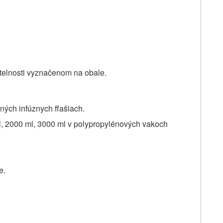
itelnosti vyznačenom na obale.
ných infúznych ffašiach.
ml, 2000 ml, 3000 ml v polypropylénových vakoch
e.