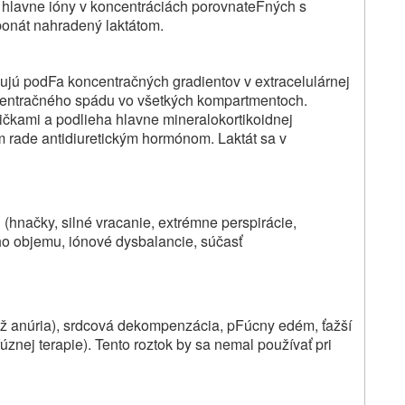
 hlavne ióny v koncentráciách porovnateFných s
bonát nahradený laktátom.
uujú podFa koncentračných gradientov v extracelulárnej
ncentračného spádu vo všetkých kompartmentoch.
ičkami a podlieha hlavne mineralokortikoidnej
m rade antidiuretickým hormónom. Laktát sa v
(hnačky, silné vracanie, extrémne perspirácie,
ho objemu, iónové dysbalancie, súčasť
 až anúria), srdcová dekompenzácia, pFúcny edém, ťažší
nej terapie). Tento roztok by sa nemal používať pri