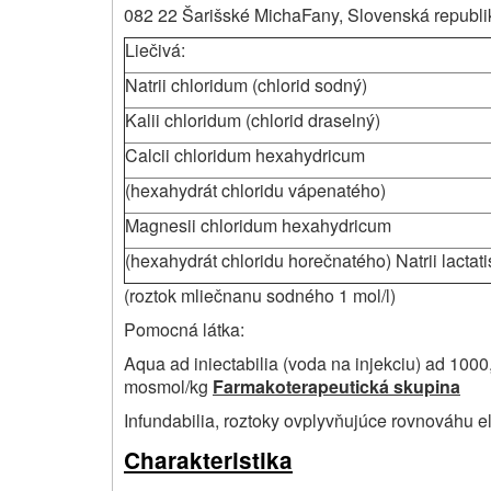
082 22 Šarišské MichaFany, Slovenská republ
Liečivá:
Natrii chloridum (chlorid sodný)
Kalii chloridum (chlorid draselný)
Calcii chloridum hexahydricum
(hexahydrát chloridu vápenatého)
Magnesii chloridum hexahydricum
(hexahydrát chloridu horečnatého) Natrii lactati
(roztok mliečnanu sodného 1 mol/l)
Pomocná látka:
Aqua ad iniectabilia (voda na injekciu) ad 1000
mosmol/kg
Farmakoterapeutická skupina
Infundabilia, roztoky ovplyvňujúce rovnováhu el
Charakteristika