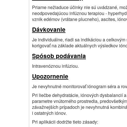
Priame nežiaduce účinky nie sú uvádzané, mo
neodpovedajúcou infúznou terapiou - hyperhyd
vznik edémov (vrátane plucneho), ascites, iónov
Dávkovanie
Je individuálne, riadi sa indikáciou a celkovým
korigovať na základe aktuálnych výsledkov ión
Spósob podávania
Intravenóznou infúziou.
Upozornenie
Je nevyhnutné monitorovať iónogram séra a ro
Pri liečbe dehydratácie, iónových dysbalancií 
parametre vnútorného prostredia, predovšetkým
závažnejších prípadoch je nevyhnutná kombiná
i ostatných iónov.
Pri aplikácii dodržte tieto zásady: