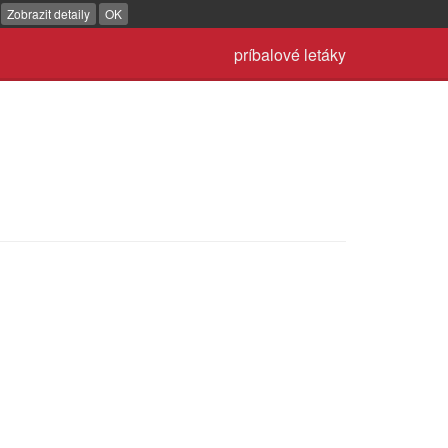
.
Zobrazit detaily
OK
príbalové letáky