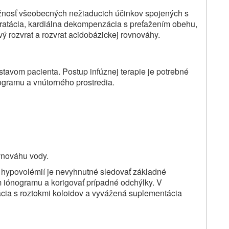
žnosť všeobecných nežiaducich účinkov spojených s
ratácia, kardiálna dekompenzácia s preťažením obehu,
ý rozvrat a rozvrat acidobázickej rovnováhy.
 stavom pacienta. Postup infúznej terapie je potrebné
ogramu a vnútorného prostredia.
vnováhu vody.
a hypovolémií je nevyhnutné sledovať základné
 iónogramu a korigovať prípadné odchýlky. V
cia s roztokmi koloidov a vyvážená suplementácia