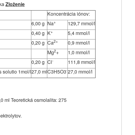
ika
Zloženie
Koncentrácia iónov:
+
6,00 g
Na
129,7 mmol/l
+
0,40 g
K
5,4 mmol/l
2+
0,20 g
Ca
0,9 mmol/l
2
Mg
+
1,0 mmol/l
-
0,20 g
Cl
111,8 mmol/l
-
s solutio 1mol/l
27,0 ml
C3H5O3
27,0 mmol/l
,0 ml Teoretická osmolalita: 275
ektrolytov.