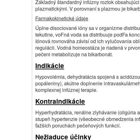
Základný štandardný infúzny roztok obsahujúci
plazmatickými. V porovnaní s plazmou je bikar
Farmakokinetické údaje
Úplne disociované ióny sa v organizme distrib
tekutine, voFná voda sa distribuuje podFa ko
Iónová rovnováha závisí od ich vylučovania obl
regulácii. Vodná homeostáza je riadená v prvo
pečeni metabolizuje na bikarbonát.
Indikácie
Hypovolémia, dehydratácia spojená s acidózou 
popáleniny), akútne doplnenie intravaskulárne
komplexnej infúznej terapie.
Kontraindikácie
Hyperhydratácia, renálne zlyhávanie (oligúria
stupeň hypertenzie (všeobecné obmedzenia infúz
ťažších poruchách pečeňových funkcií.
Nežiaduce účinky