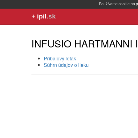
Používame cookie na p
+
ipil
.sk
INFUSIO HARTMANNI 
Príbalový leták
Súhrn údajov o lieku