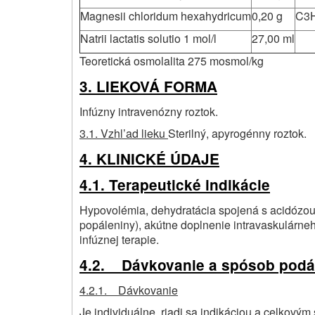
Magnesii chloridum hexahydricum
0,20
g
C
3
Natrii lactatis solutio 1 mol/l
27,00 ml
Teoretická osmolalita 275 mosmol/kg
3. LIEKOVÁ FORMA
Infúzny intravenózny roztok.
3.1. Vzhl’ad lieku
Sterilný, apyrogénny roztok.
4. KLINICKÉ ÚDAJE
4.1. Terapeutické indikácie
Hypovolémia, dehydratácia spojená s acidózou 
popáleniny), akútne doplnenie intravaskulárne
infúznej terapie.
4.2. Dávkovanie a spósob podá
4.2.1. Dávkovanie
Je individuálne, riadi sa indikáciou a celkovým