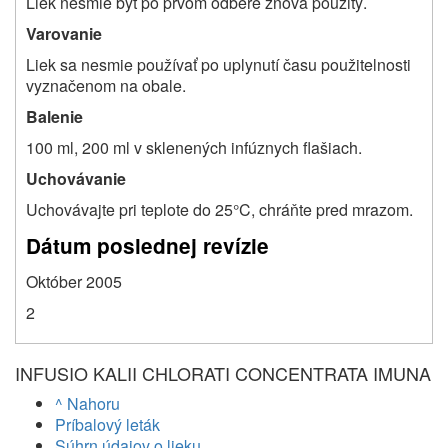
Liek nesmie byť po prvom odbere znova použitý.
Varovanie
Liek sa nesmie používať po uplynutí času použitelnosti
vyznačenom na obale.
Balenie
100 ml, 200 ml v sklenených infúznych flašiach.
Uchovávanie
Uchovávajte pri teplote do 25°C, chráňte pred mrazom.
Dátum poslednej revízie
Október 2005
2
INFUSIO KALII CHLORATI CONCENTRATA IMUNA
^ Nahoru
Príbalový leták
Súhrn údajov o lieku