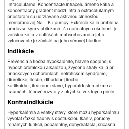
intracelulárne. Koncentrácie intracelulárneho kália a
koncentračný gradient medzi intra a extracelulárnym
priestorom sú udržiavané aktívnou činnosťou
membránovej Na+- K+ pumpy. Exkrécia kália prebieha
predovšetkým v obličkách. Za normálnych okolností je
vačšina kália v obličkách reabsorbovaná a jeho
vylučovanie je závislé na jeho sérovej hladine.
Indikácie
Prevencia a liečba hypokalémie, hlavne spojenej s
hypochloremickou alkalózou, zvýšené straty kália pri
hnačkových ochoreniach, nefrotickom syndróme,
diuretickej liečbe, dlhodobej liečbe
kortikoidmi, ileóznom stave, hyperaldosteronizme a
traumách, iónové rozvraty z akýchkofvek iných príčin.
Kontraindikácie
Hyperkalémia a všetky stavy, ktoré možu hyperkalémiu
vyvolať (ťažké traumy s deštrukciou tkanív, poruchy
renálnych funkcií, popáleniny, dehydratácia, súčasná