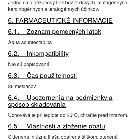
Jedná sa o bezpečný liek bez toxických, mutagénnych,
karcinogénnych a teratogénnych účinkov.
6. FARMACEUTICKÉ INFORMÁCIE
6.1. Zoznam pomocných látok
Aqua ad iniectabilia
6.2. Inkompatibility
Nie sú popisované.
6.3. Čas použitelnosti
36 mesiacov
6.4. Upozornenia na podmienkv a
spósob skladovania
Uchovávajte pri teplote do 25°C, chráňte pred mrazom.
6.5. Vlastnosti a zloženie obalu
Sklenená infúzna fl’aša opatrená štítkom, gumená