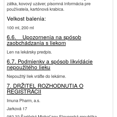
zátka, kovový uzáver, písomná informácia pre
používateía, kartónová krabica.
Velkost balenia:
100 ml, 200 ml
6.6. Upozornenia na spósob
zaobchádzania s liekom
Len na lekársky predpis.
6.7. Podmienkv a spósob likvidácie
nepoužitého lieku
Nepoužitý liek vráťte do lekárne.
7. DRŽITEL ROZHODNUTIA O
REGISTRÁCII
Imuna Pharm, a.s.
Jarková 17
082 22 Šarišské Michal’any Slovenská republika