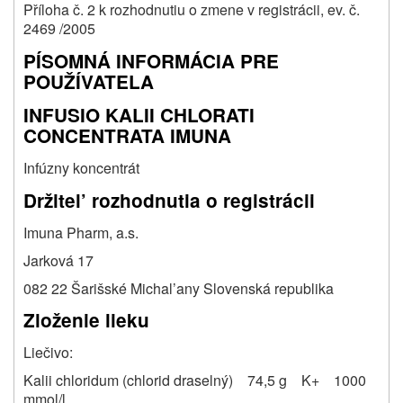
Příloha č. 2 k rozhodnutiu o zmene v registrácii, ev. č.
2469 /2005
PÍSOMNÁ INFORMÁCIA PRE
POUŽÍVATELA
INFUSIO KALII CHLORATI
CONCENTRATA IMUNA
Infúzny koncentrát
Držitel’ rozhodnutia o registrácii
Imuna Pharm, a.s.
Jarková 17
082 22 Šarišské Michal’any Slovenská republika
Zloženie lieku
Liečivo:
Kalii chloridum (chlorid draselný) 74,5 g K+ 1000
mmol/l