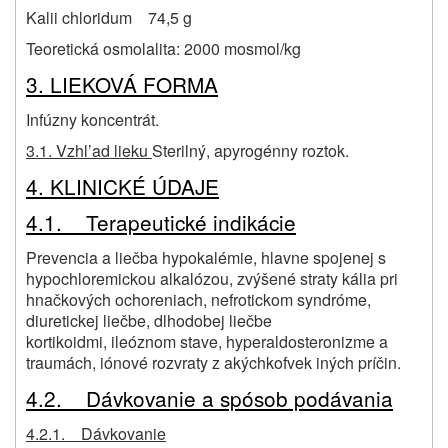
Kalii chloridum 74,5 g
Teoretická osmolalita: 2000 mosmol/kg
3. LIEKOVÁ FORMA
Infúzny koncentrát.
3.1. Vzhl’ad lieku
Sterilný, apyrogénny roztok.
4. KLINICKÉ ÚDAJE
4.1. Terapeutické indikácie
Prevencia a liečba hypokalémie, hlavne spojenej s
hypochloremickou alkalózou, zvýšené straty kália pri
hnačkových ochoreniach, nefrotickom syndróme,
diuretickej liečbe, dlhodobej liečbe
kortikoidmi, ileóznom stave, hyperaldosteronizme a
traumách, iónové rozvraty z akýchkofvek iných príčin.
4.2. Dávkovanie a spósob podávania
4.2.1. Dávkovanie