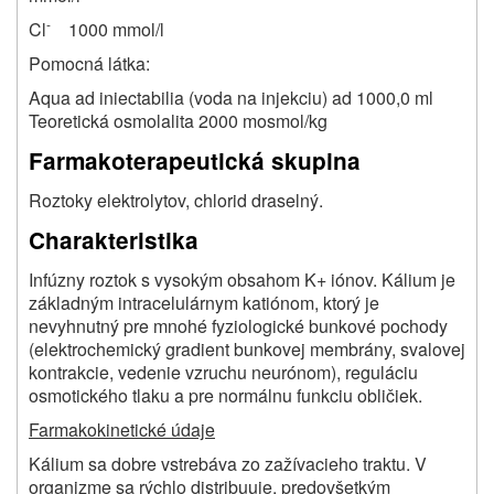
-
Cl
1000 mmol/l
Pomocná látka:
Aqua ad iniectabilia (voda na injekciu) ad 1000,0 ml
Teoretická osmolalita 2000 mosmol/kg
Farmakoterapeutická skupina
Roztoky elektrolytov, chlorid draselný.
Charakteristika
Infúzny roztok s vysokým obsahom K+ iónov. Kálium je
základným intracelulárnym katiónom, ktorý je
nevyhnutný pre mnohé fyziologické bunkové pochody
(elektrochemický gradient bunkovej membrány, svalovej
kontrakcie, vedenie vzruchu neurónom), reguláciu
osmotického tlaku a pre normálnu funkciu obličiek.
Farmakokinetické údaje
Kálium sa dobre vstrebáva zo zažívacieho traktu. V
organizme sa rýchlo distribuuje, predovšetkým