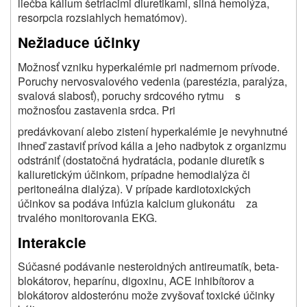
liečba kálium šetriacimi diuretikami, silná hemolýza,
resorpcia rozsiahlych hematómov).
Nežiaduce účinky
Možnosť vzniku hyperkalémie pri nadmernom prívode.
Poruchy nervosvalového vedenia (parestézia, paralýza,
svalová slabosť), poruchy srdcového rytmu s
možnosťou zastavenia srdca. Pri
predávkovaní alebo zistení hyperkalémie je nevyhnutné
ihneď zastaviť prívod kália a jeho nadbytok z organizmu
odstrániť (dostatočná hydratácia, podanie diuretík s
kaliuretickým účinkom, prípadne hemodialýza či
peritoneálna dialýza). V prípade kardiotoxických
účinkov sa podáva infúzia kalcium glukonátu za
trvalého monitorovania EKG.
Interakcie
Súčasné podávanie nesteroidných antireumatík, beta-
blokátorov, heparínu, digoxinu, ACE inhibítorov a
blokátorov aldosterónu može zvyšovať toxické účinky