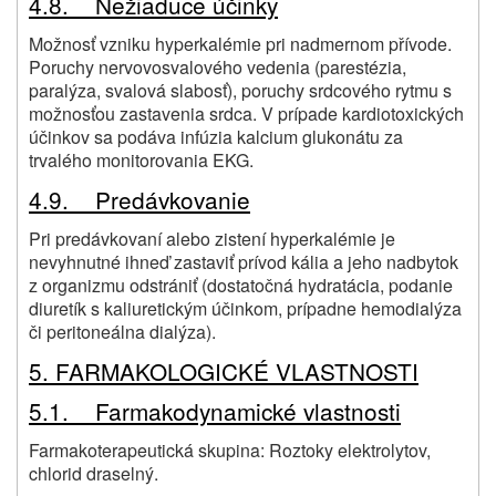
4.8. Nežiaduce účinky
Možnosť vzniku hyperkalémie pri nadmernom přívode.
Poruchy nervovosvalového vedenia (parestézia,
paralýza, svalová slabosť), poruchy srdcového rytmu s
možnosťou zastavenia srdca. V prípade kardiotoxických
účinkov sa podáva infúzia kalcium glukonátu za
trvalého monitorovania EKG.
4.9. Predávkovanie
Pri predávkovaní alebo zistení hyperkalémie je
nevyhnutné ihneď zastaviť prívod kália a jeho nadbytok
z organizmu odstrániť (dostatočná hydratácia, podanie
diuretík s kaliuretickým účinkom, prípadne hemodialýza
či peritoneálna dialýza).
5. FARMAKOLOGICKÉ VLASTNOSTI
5.1. Farmakodynamické vlastnosti
Farmakoterapeutická skupina: Roztoky elektrolytov,
chlorid draselný.