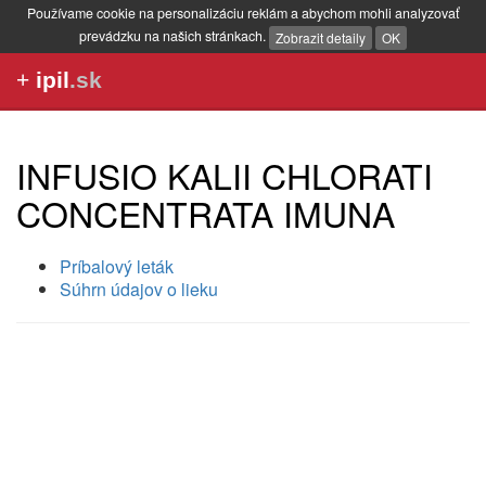
Používame cookie na personalizáciu reklám a abychom mohli analyzovať
prevádzku na našich stránkach.
Zobrazit detaily
OK
+
ipil
.sk
INFUSIO KALII CHLORATI
CONCENTRATA IMUNA
Príbalový leták
Súhrn údajov o lieku