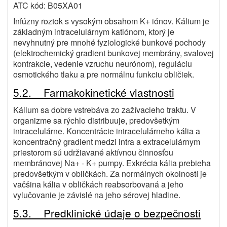
ATC kód: B05XA01
Infúzny roztok s vysokým obsahom K+ iónov. Kálium je
základným intracelulárnym katiónom, ktorý je
nevyhnutný pre mnohé fyziologické bunkové pochody
(elektrochemický gradient bunkovej membrány, svalovej
kontrakcie, vedenie vzruchu neurónom), reguláciu
osmotického tlaku a pre normálnu funkciu obličiek.
5.2. Farmakokinetické vlastnosti
Kálium sa dobre vstrebáva zo zažívacieho traktu. V
organizme sa rýchlo distribuuje, predovšetkým
intracelulárne. Koncentrácie intracelulárneho kália a
koncentračný gradient medzi intra a extracelulárnym
priestorom sú udržiavané aktívnou činnosťou
membránovej Na+ - K+ pumpy. Exkrécia kália prebieha
predovšetkým v obličkách. Za normálnych okolností je
vačšina kália v obličkách reabsorbovaná a jeho
vylučovanie je závislé na jeho sérovej hladine.
5.3. Predklinické údaje o bezpečnosti