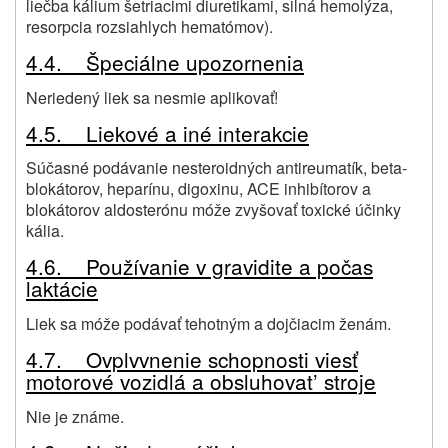
liečba kálium šetriacimi diuretikami, silná hemolýza,
resorpcia rozsiahlych hematómov).
4.4. Špeciálne upozornenia
Neriedený liek sa nesmie aplikovať!
4.5. Liekové a iné interakcie
Súčasné podávanie nesteroidných antireumatík, beta-
blokátorov, heparínu, digoxinu, ACE inhibítorov a
blokátorov aldosterónu móže zvyšovať toxické účinky
kália.
4.6. Používanie v gravidite a počas
laktácie
Liek sa móže podávať tehotným a dojčiacim ženám.
4.7. Ovplvvnenie schopnosti viesť
motorové vozidlá a obsluhovat’ stroje
Nie je známe.