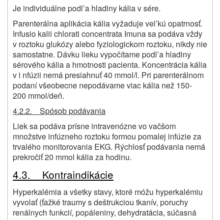
Je individuálne podl’a hladiny kália v sére.
Parenterálna aplikácia kália vyžaduje vel’kú opatrnosť.
Infusio kalii chlorati concentrata Imuna sa podáva vždy
v roztoku glukózy alebo fyziologickom roztoku, nikdy nie
samostatne. Dávku lieku vypočítame podl’a hladiny
sérového kália a hmotnosti pacienta. Koncentrácia kália
v i nfúzii nemá presiahnuť 40 mmol/l. Pri parenterálnom
podaní všeobecne nepodávame viac kália než 150-
200 mmol/deň.
4.2.2. Spósob podávania
Liek sa podáva prísne intravenózne vo vačšom
množstve infúzneho roztoku formou pomalej infúzie za
trvalého monitorovania EKG. Rýchlosť podávania nemá
prekročiť 20 mmol kália za hodinu.
4.3. Kontraindikácie
Hyperkalémia a všetky stavy, ktoré móžu hyperkalémiu
vyvolať (ťažké traumy s deštrukciou tkanív, poruchy
renálnych funkcií, popáleniny, dehydratácia, súčasná