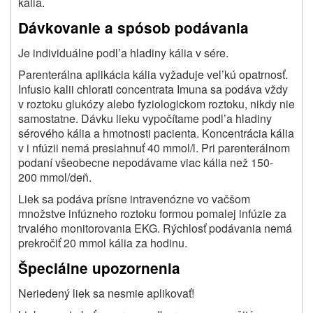
kália.
Dávkovanie a spósob podávania
Je individuálne podl’a hladiny kália v sére.
Parenterálna aplikácia kália vyžaduje vel’kú opatrnosť.
Infusio kalii chlorati concentrata Imuna sa podáva vždy
v roztoku glukózy alebo fyziologickom roztoku, nikdy nie
samostatne. Dávku lieku vypočítame podl’a hladiny
sérového kália a hmotnosti pacienta. Koncentrácia kália
v i nfúzii nemá presiahnuť 40 mmol/l. Pri parenterálnom
podaní všeobecne nepodávame viac kália než 150-
200 mmol/deň.
Liek sa podáva prísne intravenózne vo vačšom
množstve infúzneho roztoku formou pomalej infúzie za
trvalého monitorovania EKG. Rýchlosť podávania nemá
prekročiť 20 mmol kália za hodinu.
Špeciálne upozornenia
Neriedený liek sa nesmie aplikovať!