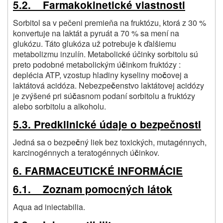
5.2. Farmakokinetické vlastnosti
Sorbitol sa v pečeni premieňa na fruktózu, ktorá z 30 %
konvertuje na laktát a pyruát a 70 % sa mení na
glukózu. Táto glukóza už potrebuje k ďalšiemu
metabolizmu inzulín. Metabolické účinky sorbitolu sú
preto podobné metabolickým ú
č
inkom fruktózy :
deplécia ATP, vzostup hladiny kyseliny mo
č
ovej a
laktátová acidóza. Nebezpe
č
enstvo laktátovej acidózy
je zvýšené pri sú
č
asnom podaní sorbitolu a fruktózy
alebo sorbitolu a alkoholu.
5.3. Predklinické údaje o bezpečnosti
Jedná sa o bezpe
č
ný liek bez toxických, mutagénnych,
karcinogénnych a teratogénnych ú
č
inkov.
6. FARMACEUTICKÉ INFORMÁCIE
6.1. Zoznam pomocných látok
Aqua ad iniectabilia.