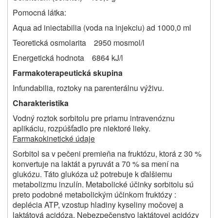
Pomocná látka:
Aqua ad iniectabilia (voda na injekciu) ad 1000,0 ml
Teoretická osmolarita 2950 mosmol/l
Energetická hodnota 6864 kJ/l
Farmakoterapeutická skupina
Infundabilia, roztoky na parenterálnu výživu.
Charakteristika
Vodný roztok sorbitolu pre priamu intravenóznu
aplikáciu, rozpúšťadlo pre niektoré lieky.
Farmakokinetické údaje
Sorbitol sa v pečeni premieňa na fruktózu, ktorá z 30 %
konvertuje na laktát a pyruvát a 70 % sa mení na
glukózu. Táto glukóza už potrebuje k ďalšiemu
metabolizmu inzulín. Metabolické účinky sorbitolu sú
preto podobné metabolickým účinkom fruktózy :
deplécia ATP, vzostup hladiny kyseliny močovej a
laktátová acidóza. Nebezpečenstvo laktátovej acidózy