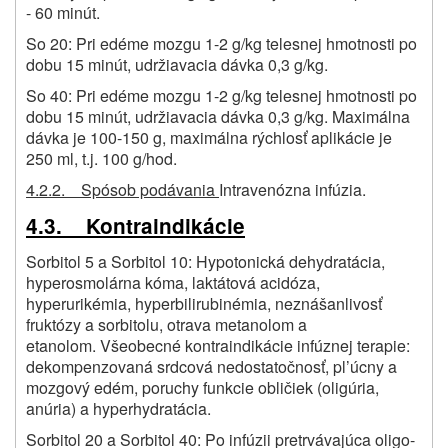
- 60 minút.
So 20: Pri edéme mozgu 1-2 g/kg telesnej hmotnosti po
dobu 15 minút, udržiavacia dávka 0,3 g/kg.
So 40: Pri edéme mozgu 1-2 g/kg telesnej hmotnosti po
dobu 15 minút, udržiavacia dávka 0,3 g/kg. Maximálna
dávka je 100-150 g, maximálna rýchlosť aplikácie je
250 ml, t.j. 100 g/hod.
4.2.2. Spósob podávania
Intravenózna infúzia.
4.3. Kontraindikácie
Sorbitol 5 a Sorbitol 10: Hypotonická dehydratácia,
hyperosmolárna kóma, laktátová acidóza,
hyperurikémia, hyperbilirubinémia, neznášanlivosť
fruktózy a sorbitolu, otrava metanolom a
etanolom. Všeobecné kontraindikácie infúznej terapie:
dekompenzovaná srdcová nedostatočnosť, pl’úcny a
mozgový edém, poruchy funkcie obličiek (oligúria,
anúria) a hyperhydratácia.
Sorbitol 20 a Sorbitol 40: Po infúzii pretrvávajúca oligo-