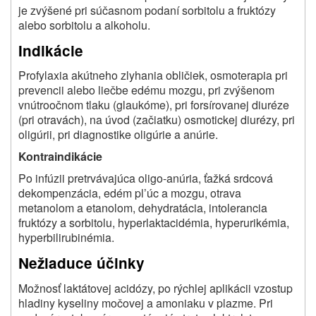
je zvýšené pri súčasnom podaní sorbitolu a fruktózy
alebo sorbitolu a alkoholu.
Indikácie
Profylaxia akútneho zlyhania obličiek, osmoterapia pri
prevencii alebo liečbe edému mozgu, pri zvýšenom
vnútroočnom tlaku (glaukóme), pri forsírovanej diuréze
(pri otravách), na úvod (začiatku) osmotickej diurézy, pri
oligúrii, pri diagnostike oligúrie a anúrie.
Kontraindikácie
Po infúzii pretrvávajúca oligo-anúria, ťažká srdcová
dekompenzácia, edém pl’úc a mozgu, otrava
metanolom a etanolom, dehydratácia, intolerancia
fruktózy a sorbitolu, hyperlaktacidémia, hyperurikémia,
hyperbilirubinémia.
Nežiaduce účinky
Možnosť laktátovej acidózy, po rýchlej aplikácii vzostup
hladiny kyseliny močovej a amoniaku v plazme. Pri