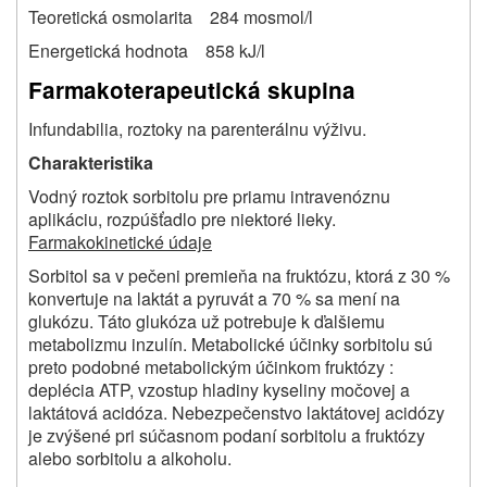
Teoretická osmolarita 284 mosmol/l
Energetická hodnota 858 kJ/l
Farmakoterapeutická skupina
Infundabilia, roztoky na parenterálnu výživu.
Charakteristika
Vodný roztok sorbitolu pre priamu intravenóznu
aplikáciu, rozpúšťadlo pre niektoré lieky.
Farmakokinetické údaje
Sorbitol sa v pečeni premieňa na fruktózu, ktorá z 30 %
konvertuje na laktát a pyruvát a 70 % sa mení na
glukózu. Táto glukóza už potrebuje k ďalšiemu
metabolizmu inzulín. Metabolické účinky sorbitolu sú
preto podobné metabolickým účinkom fruktózy :
deplécia ATP, vzostup hladiny kyseliny močovej a
laktátová acidóza. Nebezpečenstvo laktátovej acidózy
je zvýšené pri súčasnom podaní sorbitolu a fruktózy
alebo sorbitolu a alkoholu.