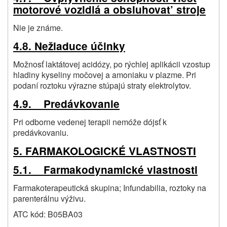
motorové vozidlá a obsluhovat’ stroje
Nie je známe.
4.8. Nežiaduce účinky
Možnosť laktátovej acidózy, po rýchlej aplikácii vzostup
hladiny kyseliny močovej a amoniaku v plazme. Pri
podaní roztoku výrazne stúpajú straty elektrolytov.
4.9. Predávkovanie
Pri odborne vedenej terapii nemóže dójsť k
predávkovaniu.
5. FARMAKOLOGICKÉ VLASTNOSTI
5.1. Farmakodynamické vlastnosti
Farmakoterapeutická skupina; Infundabilia, roztoky na
parenterálnu výživu.
ATC kód: B05BA03