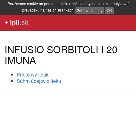
Používame cookie na personalizáciu reklám a abychom mohli analyzovať
prevádzku na našich stránkach.
Zobrazit detaily
OK
+
ipil
.sk
INFUSIO SORBITOLI I 20
IMUNA
Príbalový leták
Súhrn údajov o lieku