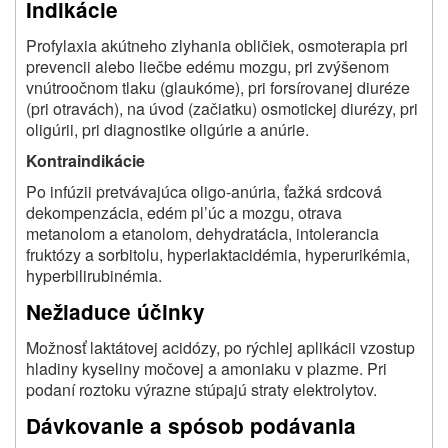
Indikácie
Profylaxia akútneho zlyhania obličiek, osmoterapia pri
prevencii alebo liečbe edému mozgu, pri zvýšenom
vnútroočnom tlaku (glaukóme), pri forsírovanej diuréze
(pri otravách), na úvod (začiatku) osmotickej diurézy, pri
oligúrii, pri diagnostike oligúrie a anúrie.
Kontraindikácie
Po infúzii pretvávajúca oligo-anúria, ťažká srdcová
dekompenzácia, edém pl’úc a mozgu, otrava
metanolom a etanolom, dehydratácia, intolerancia
fruktózy a sorbitolu, hyperlaktacidémia, hyperurikémia,
hyperbilirubinémia.
Nežiaduce účinky
Možnosť laktátovej acidózy, po rýchlej aplikácii vzostup
hladiny kyseliny močovej a amoniaku v plazme. Pri
podaní roztoku výrazne stúpajú straty elektrolytov.
Dávkovanie a spósob podávania