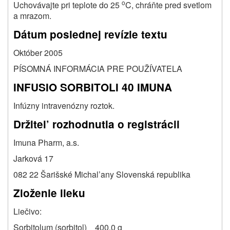
o
Uchovávajte pri teplote do 25
C, chráňte pred svetlom
a mrazom.
Dátum poslednej revízie textu
Október 2005
PÍSOMNÁ INFORMÁCIA PRE POUŽÍVATELA
INFUSIO SORBITOLI 40 IMUNA
Infúzny intravenózny roztok.
Držitel’ rozhodnutia o registrácii
Imuna Pharm, a.s.
Jarková 17
082 22 Šarišské Michal’any Slovenská republika
Zloženie lieku
Liečivo:
Sorbitolum (sorbitol) 400,0 g