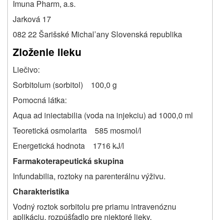
Imuna Pharm, a.s.
Jarková 17
082 22 Šarišské Michal’any Slovenská republika
Zloženie lieku
Liečivo:
Sorbitolum (sorbitol) 100,0 g
Pomocná látka:
Aqua ad iniectabilia (voda na injekciu) ad 1000,0 ml
Teoretická osmolarita 585 mosmol/l
Energetická hodnota 1716 kJ/l
Farmakoterapeutická skupina
Infundabilia, roztoky na parenterálnu výživu.
Charakteristika
Vodný roztok sorbitolu pre priamu intravenóznu
aplikáciu, rozpúšťadlo pre niektoré lieky.