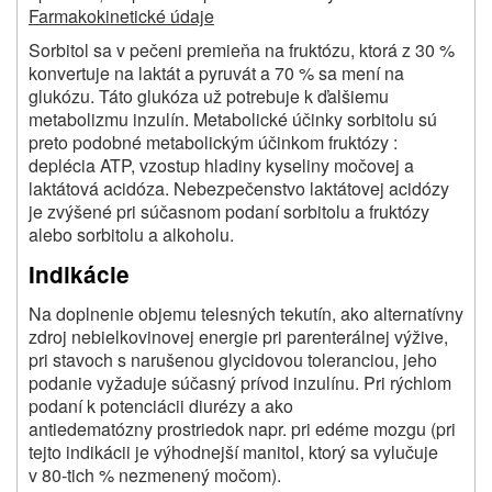
Farmakokinetické údaje
Sorbitol sa v pečeni premieňa na fruktózu, ktorá z 30 %
konvertuje na laktát a pyruvát a 70 % sa mení na
glukózu. Táto glukóza už potrebuje k ďalšiemu
metabolizmu inzulín. Metabolické účinky sorbitolu sú
preto podobné metabolickým účinkom fruktózy :
deplécia ATP, vzostup hladiny kyseliny močovej a
laktátová acidóza. Nebezpečenstvo laktátovej acidózy
je zvýšené pri súčasnom podaní sorbitolu a fruktózy
alebo sorbitolu a alkoholu.
Indikácie
Na doplnenie objemu telesných tekutín, ako alternatívny
zdroj nebielkovinovej energie pri parenterálnej výžive,
pri stavoch s narušenou glycidovou toleranciou, jeho
podanie vyžaduje súčasný prívod inzulínu. Pri rýchlom
podaní k potenciácii diurézy a ako
antiedematózny prostriedok napr. pri edéme mozgu (pri
tejto indikácii je výhodnejší manitol, ktorý sa vylučuje
v 80-tich % nezmenený močom).