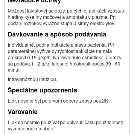
Možnosť laktátovej acidózy, po rýchlej aplikácii vzostup
hladiny kyseliny močovej a amoniaku v plazme. Pri
podaní roztokov výrazne stúpajú straty elektrolytov.
Dávkovanie a spósob podávania
Individuálně, podl’a indikácie a stavu pacienta. Pri
parenterálnej výžive by rýchlosť aplikácie nemala
prekročiť 0,15 g/kg/h. Na vyvolanie osmotickej diurézy
sa podáva 1 - 2 g/kg telesnej hmotnosti počas 30 - 60
minút.
Intravenóznou infúziou.
Špeciálne upozornenia
Liek nesmie byť po prvom odbere znova použitý.
Varovanie
Liek sa nesmie používať po uplynutí času použitelnosti
vyznačenom na obale.