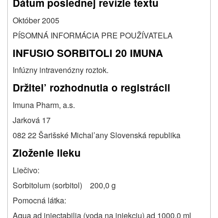
Dátum poslednej revízie textu
Október 2005
PÍSOMNÁ INFORMÁCIA PRE POUŽÍVATELA
INFUSIO SORBITOLI 20 IMUNA
Infúzny intravenózny roztok.
Držitel’ rozhodnutia o registrácii
Imuna Pharm, a.s.
Jarková 17
082 22 Šarišské Michal’any Slovenská republika
Zloženie lieku
Liečivo:
Sorbitolum (sorbitol) 200,0 g
Pomocná látka:
Aqua ad iniectabilia (voda na injekciu) ad 1000,0 ml