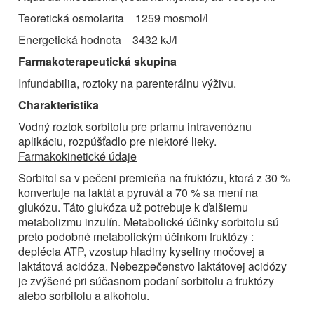
Teoretická osmolarita 1259 mosmol/l
Energetická hodnota 3432 kJ/l
Farmakoterapeutická skupina
Infundabilia, roztoky na parenterálnu výživu.
Charakteristika
Vodný roztok sorbitolu pre priamu intravenóznu
aplikáciu, rozpúšťadlo pre niektoré lieky.
Farmakokinetické údaje
Sorbitol sa v pečeni premieňa na fruktózu, ktorá z 30 %
konvertuje na laktát a pyruvát a 70 % sa mení na
glukózu. Táto glukóza už potrebuje k ďalšiemu
metabolizmu inzulín. Metabolické účinky sorbitolu sú
preto podobné metabolickým účinkom fruktózy :
deplécia ATP, vzostup hladiny kyseliny močovej a
laktátová acidóza. Nebezpečenstvo laktátovej acidózy
je zvýšené pri súčasnom podaní sorbitolu a fruktózy
alebo sorbitolu a alkoholu.