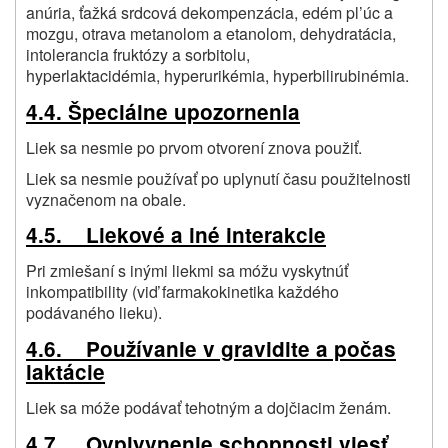
anúria, ťažká srdcová dekompenzácia, edém pl’úc a
mozgu, otrava metanolom a etanolom, dehydratácia,
intolerancia fruktózy a sorbitolu,
hyperlaktacidémia, hyperurikémia, hyperbilirubinémia.
4.4. Špeciálne upozornenia
Liek sa nesmie po prvom otvorení znova použiť.
Liek sa nesmie používať po uplynutí času použitelnosti
vyznačenom na obale.
4.5. Liekové a iné interakcie
Pri zmiešaní s inými liekmi sa móžu vyskytnúť
inkompatibility (viď farmakokinetika každého
podávaného lieku).
4.6. Používanie v gravidite a počas
laktácie
Liek sa móže podávať tehotným a dojčiacim ženám.
4.7. Ovplyvnenie schopnosti viesť