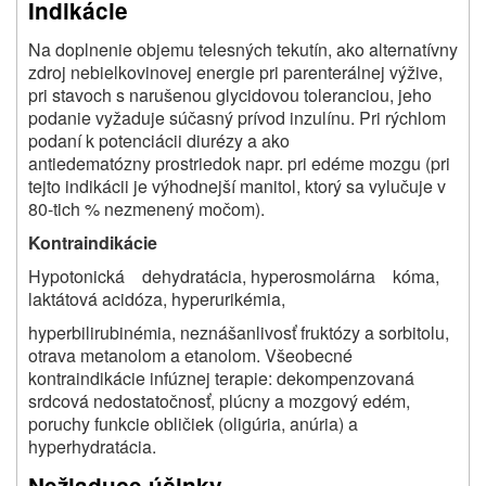
Indikácie
Na doplnenie objemu telesných tekutín, ako alternatívny
zdroj nebielkovinovej energie pri parenterálnej výžive,
pri stavoch s narušenou glycidovou toleranciou, jeho
podanie vyžaduje súčasný prívod inzulínu. Pri rýchlom
podaní k potenciácii diurézy a ako
antiedematózny prostriedok napr. pri edéme mozgu (pri
tejto indikácii je výhodnejší manitol, ktorý sa vylučuje v
80-tich % nezmenený močom).
Kontraindikácie
Hypotonická dehydratácia, hyperosmolárna kóma,
laktátová acidóza, hyperurikémia,
hyperbilirubinémia, neznášanlivosť fruktózy a sorbitolu,
otrava metanolom a etanolom. Všeobecné
kontraindikácie infúznej terapie: dekompenzovaná
srdcová nedostatočnosť, plúcny a mozgový edém,
poruchy funkcie obličiek (oligúria, anúria) a
hyperhydratácia.
Nežiaduce účinky