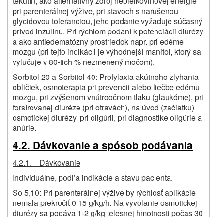
tekutín, ako alternatívny zdroj nebielkovinovej energie
pri parenterálnej výžive, pri stavoch s narušenou
glycidovou toleranciou, jeho podanie vyžaduje súčasný
prívod inzulínu. Pri rýchlom podaní k potenciácii diurézy
a ako antiedematózny prostriedok napr. pri edéme
mozgu (pri tejto indikácii je výhodnejší manitol, ktorý sa
vylučuje v 80-tich % nezmenený močom).
Sorbitol 20 a Sorbitol 40: Profylaxia akútneho zlyhania
obličiek, osmoterapia pri prevencii alebo liečbe edému
mozgu, pri zvýšenom vnútroočnom tlaku (glaukóme), pri
forsírovanej diuréze (pri otravách), na úvod (začiatku)
osmotickej diurézy, pri oligúrii, pri diagnostike oligúrie a
anúrie.
4.2. Dávkovanie a spósob podávania
4.2.1. Dávkovanie
Individuálne, podl’a indikácie a stavu pacienta.
So 5,10: Pri parenterálnej výžive by rýchlosť aplikácie
nemala prekročiť 0,15 g/kg/h. Na vyvolanie osmotickej
diurézy sa podáva 1-2 g/kg telesnej hmotnosti počas 30