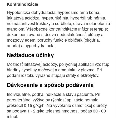
Kontraindikácie
Hypotonická dehydratácia, hyperosmolárna kóma,
laktátová acidóza, hyperurikémia, hyperbilirubinémia,
neznášanlivosť fruktózy a sorbitolu, otrava metanolom a
etanolom. Všeobecné kontraindikácie infúznej terapie:
dekompenzovaná srdcová nedostatočnosť, plúcny a
mozgový edém, poruchy funkcie obličiek (oligúria,
anúria) a hyperhydratácia.
Nežiaduce účinky
Možnosť laktátovej acidózy, po rýchlej aplikácii vzostup
hladiny kyseliny močovej a amoniaku v plazme. Pri
podaní roztoku výrazne stúpajú straty elektrolytov.
Dávkovanie a spósob podávania
Individuálně, podl’a indikácie a stavu pacienta. Pri
parenterálnej výžive by rýchlosť aplikácie nemala
prekročiť 0,15 g/kg/h. Na vyvolanie osmotickej diurézy
sa podáva 1 - 2 g/kg telesnej hmotnosti počas 30 - 60
minút.