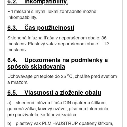
.
6.2. Inkompatibility
Pri miešaní s inými liekmi zohl’adnite možné
inkompatibility.
6.3. Čas použitelnosti
Sklenená infúzna fl’aša v neporušenom obale: 36
mesiacov Plastový vak v neporušenom obale: 12
mesiacov
6.4. Upozornenia na podmienky a
spósob skladovania
o
Uchovávajte pri teplote do 25
C, chráňte pred svetlom
a mrazom.
6.5. Vlastnosti a zloženie obalu
a) sklenená infúzna fl’aša DIN opatrená štítkom,
gumená zátka, kovový uzáver, písomná informácia
pre používatefa, kartónová krabica
b) plastový vak PLM HAUSTRUP opatrený štítkom,