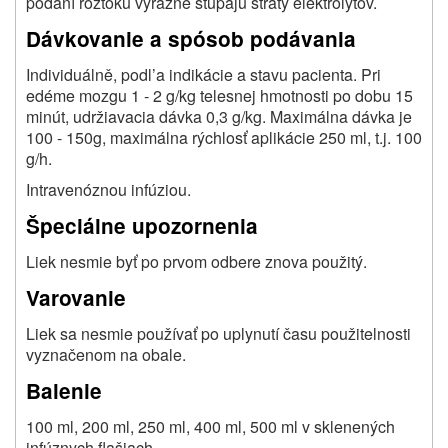
podaní roztoku výrazne stúpajú straty elektrolytov.
Dávkovanie a spósob podávania
Individuálně, podl’a indikácie a stavu pacienta. Pri
edéme mozgu 1 - 2 g/kg telesnej hmotnosti po dobu 15
minút, udržiavacia dávka 0,3 g/kg. Maximálna dávka je
100 - 150g, maximálna rýchlosť aplikácie 250 ml, t.j. 100
g/h.
Intravenóznou infúziou.
Špeciálne upozornenia
Liek nesmie byť po prvom odbere znova použitý.
Varovanie
Liek sa nesmie používať po uplynutí času použitelnosti
vyznačenom na obale.
Balenie
100 ml, 200 ml, 250 ml, 400 ml, 500 ml v sklenených
infúznych flašiach.