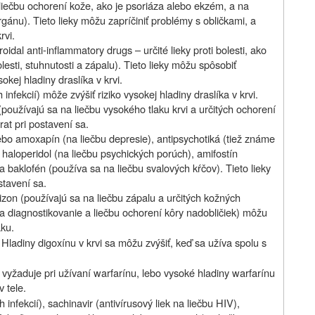
 liečbu ochorení kože, ako je psoriáza alebo ekzém, a na
gánu). Tieto lieky môžu zapríčiniť problémy s obličkami, a
rvi.
idal anti‑inflammatory drugs – určité lieky proti bolesti, ako
esti, stuhnutosti a zápalu). Tieto lieky môžu spôsobiť
okej hladiny draslíka v krvi.
infekcií) môže zvýšiť riziko vysokej hladiny draslíka v krvi.
(používajú sa na liečbu vysokého tlaku krvi a určitých ochorení
rat pri postavení sa.
alebo amoxapín (na liečbu depresie), antipsychotiká (tiež známe
haloperidol (na liečbu psychických porúch), amifostín
 baklofén (používa sa na liečbu svalových kŕčov). Tieto lieky
stavení sa.
izon (používajú sa na liečbu zápalu a určitých kožných
na diagnostikovanie a liečbu ochorení kôry nadobličiek) môžu
aku.
 Hladiny digoxínu v krvi sa môžu zvýšiť, keď sa užíva spolu s
sa vyžaduje pri užívaní warfarínu, lebo vysoké hladiny warfarínu
v tele.
infekcií), sachinavir (antivírusový liek na liečbu HIV),