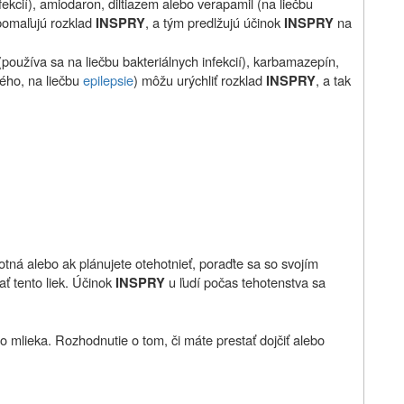
fekcií), amiodaron, diltiazem alebo verapamil (na liečbu
pomaľujú rozklad
, a tým predlžujú účinok
na
INSPRY
INSPRY
 (používa sa na liečbu bakteriálnych infekcií), karbamazepín,
ného, na liečbu
epilepsie
) môžu urýchliť rozklad
, a tak
INSPRY
hotná alebo ak plánujete otehotnieť, poraďte sa so svojím
ť tento liek. Účinok
u ľudí počas tehotenstva sa
INSPRY
 mlieka. Rozhodnutie o tom, či máte prestať dojčiť alebo