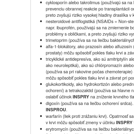
cyklosporín alebo takrolimus (používajú sa na
prevenciu obrannej reakcie po transplantácii or
preto zvyšujú riziko vysokej hladiny draslíka v k
nesteroidové antiflogistiká (NSAIDs = Non‑stero
napr. ibuprofén, používajú sa na zmiernenie bol
problémy s obličkami, a preto zvyšujú riziko vys
trimetoprim (používa sa na liečbu bakteriálnych 
alfa‑1‑blokátory, ako prazosín alebo alfuzosín 
prostaty) môžu spôsobiť pokles tlaku krvi a záv
tricyklické antidepresíva, ako sú amitriptylín 
ako neuroleptiká), ako sú chlórpromazín alebo 
(používa sa pri rakovine počas chemoterapie) a
môžu spôsobiť pokles tlaku krvi a závrat pri po
glukokortikoidy, ako hydrokortizón alebo predn
ochorení) a tetrakozaktid (používa sa hlavne 
oslabiť účinok
na zníženie krvného tl
INSPRY
digoxín (používa sa na liečbu ochorení srdca).
.
INSPROU
warfarín (liek proti zrážaniu krvi). Opatrnosť 
v krvi môžu spôsobiť zmeny v účinku
INSPRY
erytromycín (používa sa na liečbu bakteriálnych 