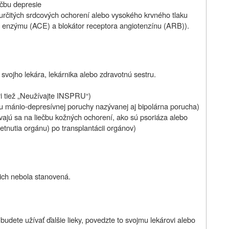
ečbu depresie
u určitých srdcových ochorení alebo
vysokého krvného tlaku
ho enzýmu (ACE) a blokátor receptora
angiotenzínu (ARB)).
vojho lekára, lekárnika alebo zdravotnú sestru.
ri tiež „Neužívajte INSPRU“)
čbu mánio-depresívnej poruchy nazývanej aj bipolárna porucha)
ívajú sa na liečbu kožných ochorení, ako sú psoriáza alebo
etnutia orgánu) po transplantácii orgánov)
ich nebola stanovená.
budete užívať ďalšie lieky, povedzte to svojmu lekárovi alebo