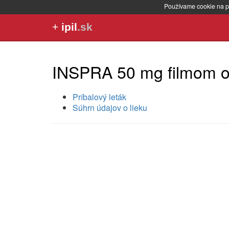
Používame cookie na p
+
ipil
.sk
INSPRA 50 mg filmom ob
Príbalový leták
Súhrn údajov o lieku