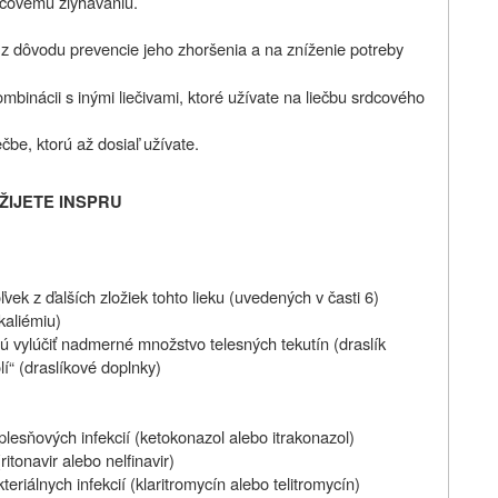
dcovému zlyhávaniu.
 z dôvodu prevencie jeho
zhoršenia a na zníženie potreby
ombinácii s inými liečivami, ktoré užívate na liečbu srdcového
čbe, ktorú až dosiaľ užívate.
ŽIJETE INSPRU
ľvek z ďalších zložiek
tohto lieku (uvedených v časti 6)
kaliémiu)
ú vylúčiť nadmerné množstvo telesných tekutín (draslík
lí“ (draslíkové doplnky)
 plesňových infekcií (ketokonazol alebo itrakonazol)
ritonavir alebo nelfinavir)
eriálnych infekcií (klaritromycín alebo telitromycín)