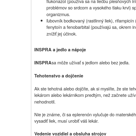
flukonazol (používa sa na liečbu plesňových in
problémov so srdcom a vysokého tlaku krvi) s
organizmus.
ľubovník bodkovaný (rastlinný liek), rifampicín
fenytoín a fenobarbital (používajú sa, okrem i
znížiť jej účinok.
INSPRA a jedlo a nápoje
sa môže užívať s jedlom alebo bez jedla.
INSPRA
Tehotenstvo a dojčenie
Ak ste tehotná alebo dojčíte, ak si myslíte, že ste te
lekárom alebo lekárnikom predtým, než začnete užíva
nehodnotil.
Nie je známe, či sa eplerenón vylučuje do materského
vysadiť liek, musí urobiť váš lekár.
Vedenie vozidiel a obsluha strojov