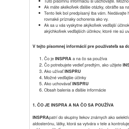
Túto písomnú informáciu si uschovajte. Možno b
Ak máte akékoľvek ďalšie otázky, obráťte sa na
Tento liek bol predpísaný iba vám. Nedávajte
rovnaké príznaky ochorenia ako vy.
Ak sa u vás vyskytne akýkoľvek vedľajší účinok,
akýchkoľvek vedľajších účinkov, ktoré nie sú u
V tejto písomnej informácií pre používateľa sa d
Čo je
a na čo sa používa
INSPRA
Čo potrebujete vedieť predtým, ako užijete
IN
Ako užívať
INSPRU
Možné vedľajšie účinky
Ako uchovávať
INSPRU
Obsah balenia a ďalšie informácie
1. ČO JE INSPRA A NA ČO SA POUŽÍVA
patrí do skupiny liekov známych ako selektív
INSPRA
aldosterónu, látky, ktorá sa vytvára v tele a kontroluje