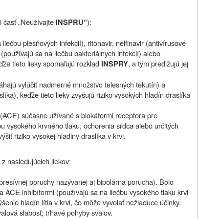
i časť „Neužívajte
):
INSPRU“
iečbu plesňových infekcií), ritonavir, nelfinavir (antivírusové
n (používajú sa na liečbu bakteriálnych infekcií) alebo
že tieto lieky spomaľujú rozklad
, a tým predlžujú jej
INSPRY
omáhajú vylúčiť nadmerné množstvo telesných tekutín) a
líka), keďže tieto lieky zvyšujú riziko vysokých hladín draslíka
 (ACE) súčasne užívané s blokátormi receptora pre
bu vysokého krvného tlaku, ochorenia srdca alebo určitých
ýšiť riziko vysokej hladiny draslíka v krvi.
 z nasledujúcich liekov:
presívnej poruchy nazývanej aj bipolárna porucha). Bolo
 a ACE inhibítormi (používajú sa na liečbu vysokého tlaku krvi
ýšenie hladín lítia v krvi, čo môže vyvolať nežiaduce účinky,
valová slabosť; trhavé pohyby svalov.