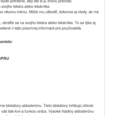
ude potrebné, aby ste si ju znovu prečítali.
 svojho lekára alebo lekárnika.
 ho nikomu inému. Môže mu uškodiť, dokonca aj vtedy, ak má
 obráťte sa na svojho lekára alebo lekárnika. To sa týka aj
vedené v tejto písomnej informácii pre používateľa.
ozviete:
SPRU
ne blokátory aldosterónu. Tieto blokátory inhibujú účinok
 váš tlak krvi a funkciu srdca. V
ysoké hladiny aldosterónu