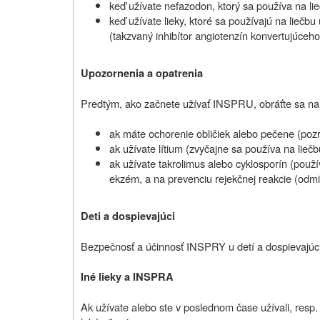
keď užívate nefazodon, ktorý sa používa na li
keď užívate lieky, ktoré sa používajú na liečb
(takzvaný inhibítor angiotenzín konvertujúce
Upozornenia a opatrenia
Predtým, ako začnete užívať INSPRU, obráťte sa na s
ak máte ochorenie obličiek alebo pečene (poz
ak užívate lítium (zvyčajne sa používa na lie
ak užívate takrolimus alebo cyklosporín (použ
ekzém, a na prevenciu rejekčnej reakcie (odmi
Deti a dospievajúci
Bezpečnosť a účinnosť INSPRY u detí a dospievajúc
Iné lieky a INSPRA
Ak užívate alebo ste v poslednom čase užívali, resp. 