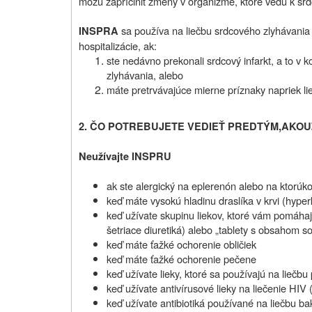
môžu zapríčiniť zmeny v organizme, ktoré vedú k sr
sa používa na liečbu srdcového zlyhávania
INSPRA
hospitalizácie, ak:
ste nedávno prekonali srdcový infarkt, a to v k
zlyhávania, alebo
máte pretrvávajúce mierne príznaky napriek lie
2.
ČO POTREBUJETE VEDIEŤ PREDTÝM,
AKO
U
Neužívajte INSPRU
ak ste alergický na eplerenón alebo na
ktorúko
keď máte vysokú hladinu draslíka v krvi (hyper
keď užívate skupinu liekov, ktoré vám pomáhaj
šetriace diuretiká) alebo „tablety s obsahom so
keď máte ťažké ochorenie obličiek
keď máte ťažké ochorenie pečene
keď užívate lieky, ktoré sa používajú na liečbu
keď užívate antivírusové lieky na liečenie HIV (
keď užívate antibiotiká používané na liečbu bakt