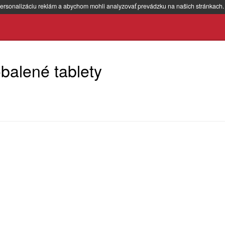
ersonalizáciu reklám a abychom mohli analyzovať prevádzku na našich stránkach
alené tablety