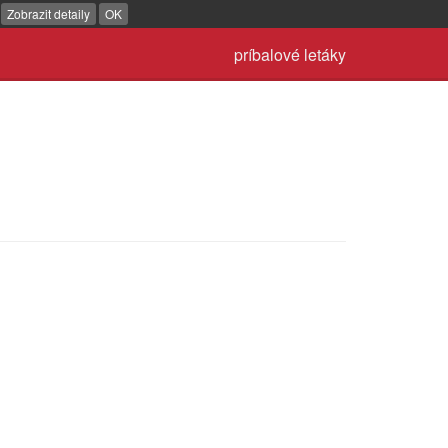
.
Zobrazit detaily
OK
príbalové letáky