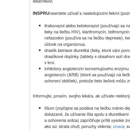
lekárnikovi.
nesmiete užívať s nasledujúcimi liekmi (pozr
INSPRU
itrakonazol alebo ketokonazol (používajú sa na l
lieky na liečbu HIV), klaritromycín, telitromycí
nefazodon (používa sa na liečbu depresie), keď
účinok na organizmus.
draslík šetriace diuretiká (lieky, ktoré vám p
draslíkové doplnky (tablety s obsahom solí dras
v krvi.
inhibítory angiotenzín konvertujúceho enzýmu
angiotenzín (ARB) (ktoré sa používajú na lieč
ochorení obličiek), pretože tieto liečivá môžu zv
Informujte, prosím, svojho lekára, ak užívate niektorý
lítium (zvyčajne sa podáva na liečbu mánio‑de
dokázané, že užívanie lítia spolu s diuretikami
a ochorenia srdca) zapríčiňuje príliš vysoké zv
ako sú: strata chuti; poruchy videnia;
únava
; s