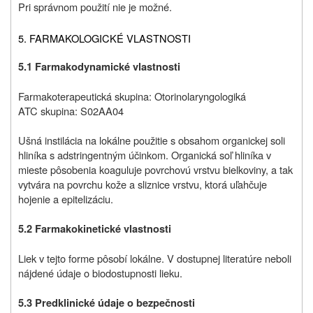
Pri správnom použití nie je možné.
5. FARMAKOLOGICKÉ VLASTNOSTI
5.1 Farmakodynamické vlastnosti
Farmakoterapeutická skupina: Otorinolaryngologiká
ATC skupina: S02AA04
Ušná instilácia
na lokálne použitie s obsahom organickej soli
hliníka s adstringentným účinkom. Organická soľ hliníka v
mieste pôsobenia koaguluje povrchovú vrstvu bielkoviny, a tak
vytvára na povrchu kože a sliznice vrstvu, ktorá uľahčuje
hojenie a epitelizáciu.
5.2 Farmakokinetické vlastnosti
Liek v tejto forme pôsobí lokálne. V dostupnej literatúre neboli
nájdené údaje o biodostupnosti lieku.
5.3 Predklinické údaje o bezpečnosti