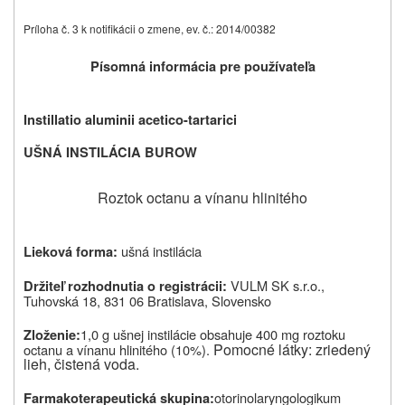
Príloha č. 3 k notifikácii o zmene, ev. č.: 2014/00382
Písomná informácia pre používateľa
Instillatio aluminii acetico-tartarici
UŠNÁ INSTILÁCIA BUROW
Roztok octanu a vínanu hlinitého
ušná instilácia
Lieková forma:
VULM SK s.r.o.,
Držiteľ rozhodnutia o registrácii:
Tuhovská 18, 831 06 Bratislava, Slovensko
1,0 g ušnej instilácie obsahuje 400 mg roztoku
Zloženie:
Pomocné látky: zriedený
octanu a vínanu hlinitého (10%).
lieh, čistená voda.
otorinolaryngologikum
Farmakoterapeutická skupina: