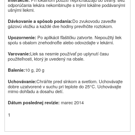
Interakcie:
odporúčania lekára nekombinujte s inými lokálne podávanými
ušnými liekmi.
Do zvukovodu zaveďte
Dávkovanie a spôsob podania:
gázovú vložku a každé dve hodiny prevlhčite roztokom.
Po aplikácii fľaštičku zatvorte. Nepoužitý liek
Upozornenie:
spolu s obalom znehodnoťte alebo odovzdajte v lekárni.
Liek sa nesmie používať po uplynutí času
Varovanie:
použiteľnosti, ktorý je uvedený na obale.
10 g, 20 g
Balenie:
Chráňte pred slnkom a svetlom. Uchovávajte
Uchovávanie:
dobre uzatvorené v suchu pri teplote do 25°C. Uchovávajte
mimo dohľadu a dosahu detí.
marec 2014
Dátum poslednej revízie:
1