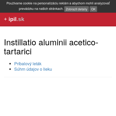
Používame cookie na personalizáciu reklám a abychom mohli analyzovať
prevádzku na našich stránkach.
Zobrazit detaily
OK
+
ipil
.sk
Instillatio aluminii acetico-
tartarici
Príbalový leták
Súhrn údajov o lieku