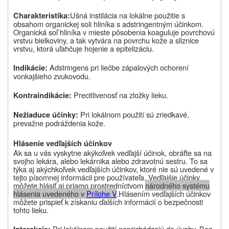
Ušná instilácia
na lokálne použitie s
Charakteristika:
obsahom organickej soli hliníka s adstringentným účinkom.
Organická soľ hliníka v mieste pôsobenia koaguluje povrchovú
vrstvu bielkoviny, a tak vytvára na povrchu kože a sliznice
vrstvu, ktorá uľahčuje hojenie a epitelizáciu.
Adstringens pri liečbe zápalových ochorení
Indikácie:
vonkajšieho zvukovodu.
Precitlivenosť na zložky lieku.
Kontraindikácie:
Pri lokálnom použití sú zriedkavé,
Nežiaduce účinky:
prevažne podráždenia kože.
Hlásenie vedľajších účinkov
Ak sa u vás vyskytne akýkoľvek vedľajší účinok, obráťte sa na
svojho lekára, alebo lekárnika alebo zdravotnú sestru. To sa
týka aj akýchkoľvek vedľajších účinkov, ktoré nie sú uvedené v
tejto písomnej informácii pre používateľa. Vedľajšie účinky
môžete hlásiť aj priamo prostredníctvom
národného systému
hlásenia uvedeného v
Prílohe V
.
Hlásením vedľajších účinkov
môžete prispieť k získaniu ďalších informácií o bezpečnosti
tohto lieku
.
Pri lokálnom použití neprichádzajú do úvahy. Bez