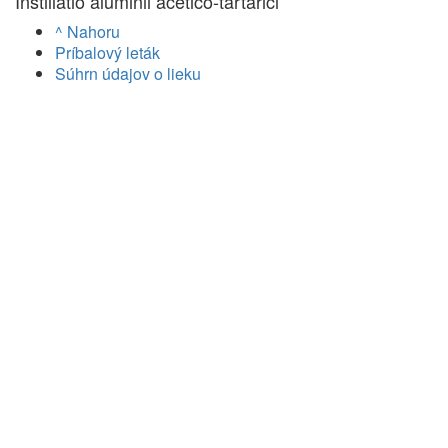
Instillatio aluminii acetico-tartarici
^ Nahoru
Príbalový leták
Súhrn údajov o lieku