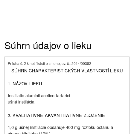
Súhrn údajov o lieku
Príloha č. 2 k notifikácii o zmene, ev. č.: 2014/00382
SÚHRN CHARAKTERISTICKÝCH VLASTNOSTÍ LIEKU
1. NÁZOV
LIEKU
Instillatio aluminii acetico-tartarici
ušná instilácia
2. KVALITATÍVNE
A
KVANTITATÍVNE
ZLOŽENIE
1,0 g ušnej instilácie obsahuje 400 mg roztoku octanu a
vínanu hlinitého (10%).