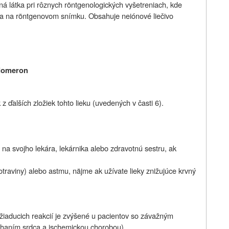
ná látka pri rôznych röntgenologických vyšetreniach, kde
ela na röntgenovom snímku. Obsahuje neiónové liečivo
 Iomeron
 z ďalších zložiek tohto lieku (uvedených v časti 6).
a svojho lekára, lekárnika alebo zdravotnú sestru
,
ak
otraviny) alebo astmu, näjme ak užívate lieky znižujúce krvný
žiaducich reakcií je zvýšené u pacientov so závažným
lyhaním srdca a ischemickou chorobou)