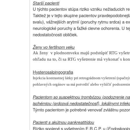
Starší pacienti
U týchto pacientov stúpa riziko vzniku nežiaducich r
Taktiež je v tejto skupine pacientov pravdepodobnej
svalu), vážnejších arytmií (poruchy rytmu srdca) a ex
neurologické poruchy a ťažké cievne ochorenia. U te
nedostatočnosti obličiek.
Ženy vo fertilnom veku
Ak ženy
v plodnom
veku majú podstúpiť RTG vyšetre
ohľadu na to, či sa RTG vyšetrenie má vykonať s kont
Hysterosalpingografia
Injekcia kontrastnej látky pri retrográdnom vyšetrení (opa
pohlavných orgánov sa má potvrdiť alebo vylúčiť podozrenie 
Pacientom so suspektnou trombózou (podozrenie na zrá
ischémiou (srdcová nedostatečnosť), lokálnymi infek
Týmto pacientom je potrebné venovať zvláštnu pozor
Pacienti s akútnou pankreatitídou
Riziko spojené s vyšetrením E.R.C.P. u (
Endoskopick