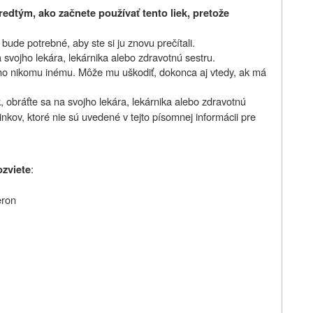
edtým, ako začnete používať tento liek, pretože
ude potrebné, aby ste si ju znovu prečítali.
 svojho lekára, lekárnika alebo zdravotnú sestru.
 ho nikomu inému. Môže mu uškodiť, dokonca aj vtedy, ak má
, obráťte sa na svojho lekára, lekárnika alebo zdravotnú
inkov, ktoré nie sú uvedené v tejto písomnej informácii pre
:
ozviete
eron