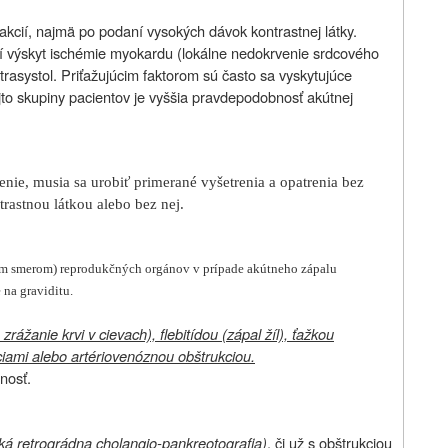
eakcií, najmä po podaní vysokých dávok kontrastnej látky.
ší výskyt ischémie myokardu (lokálne nedokrvenie srdcového
trasystol. Priťažujúcim faktorom sú často sa vyskytujúce
jto skupiny pacientov je vyššia pravdepodobnosť akútnej
nie, musia sa urobiť primerané vyšetrenia a opatrenia bez
rastnou látkou alebo bez nej.
čným smerom) reprodukčných orgánov v prípade akútneho zápalu
na graviditu.
žanie krvi v cievach), flebitídou (zápal žíl), ťažkou
ciami alebo artériovenóznou obštrukciou.
nosť.
á retrográdna cholangio-pankreotografia)
, či už s obštrukciou