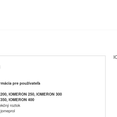
I
E
mácia pre používateľa
200, IOMERON 250, IOMERON 300
350, IOMERON 400
jekčný roztok
jomeprol