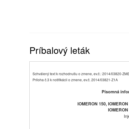
Príbalový leták
Schválený text k rozhodnutiu o zmene, ev.č.: 2014/03820-ZM
Príloha č.3 k notifikácii o zmene, ev.č. 2014/03821-Z1A
Písomná infor
IOMERON 150, IOMERON 
IOMERON 
In