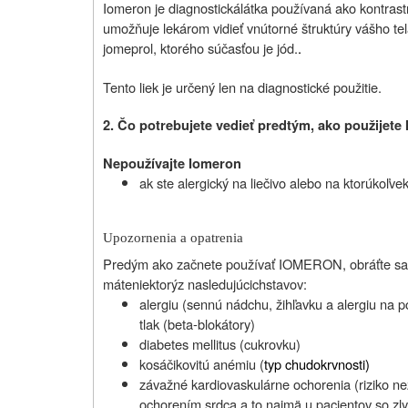
Iomeron je diagnostickálátka používaná ako kontrast
umožňuje lekárom vidieť vnútorné štruktúry vášho t
jomeprol, ktorého súčasťou je jód.
.
Tento liek je určený len na diagnostické použitie.
2. Čo potrebujete vedieť predtým, ako použijete
Nepoužívajte Iomeron
ak ste alergický na liečivo alebo na ktorúkoľvek
Upozornenia a opatrenia
Predým ako začnete používať IOMERON, obráťte sa n
máte
niektorý
z
nasledujúcich
stavov:
alergiu (sennú nádchu, žihľavku a alergiu na p
tlak (beta-blokátory)
diabetes mellitus (cukrovku)
kosáčikovitú anémiu (
typ chudokrvnosti)
závažné kardiovaskulárne ochorenia (riziko ne
ochorením srdca a to najmä u pacientov so z