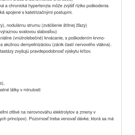
žká a chronická hypertenzia môže zvýšiť riziko poškodenia
iziká spojené s katetrizačnými postupmi.
zy), nodulárnu strumu (zväčšenie štítnej žľazy)
 výraznou svalovou slabosťou)
niálne (vnútrolebečné) krvácanie, s poškodením krvno-
akútnou demyelinizáciou (zánik častí nervového vlákna).
etastázy zvyšujú pravdepodobnosť výskytu kŕčov.
e)
,
stné látky v minulosti
eľmi citlivé na nerovnováhu elektrolytov a zmeny v
ych princípov). Pozornosť treba venovať dávke, ktorá sa má