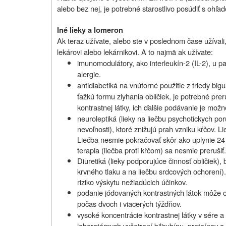
alebo bez nej, je potrebné starostlivo posúdiť s ohľ
Iné lieky a Iomeron
Ak teraz užívate, alebo ste v poslednom čase užívali,
lekárovi alebo lekárnikovi. A to najmä ak užívate:
imunomodulátory, ako interleukín-2 (IL-2), u p
alergie.
antidiabetiká na vnútorné použitie z triedy big
ťažkú formu zlyhania obličiek, je potrebné pre
kontrastnej látky, ich ďalšie podávanie je mož
neuroleptiká (lieky na liečbu psychotickych porúc
nevoľnosti), ktoré znižujú prah vzniku kŕčov. L
Liečba nesmie pokračovať skôr ako uplynie 24
terapia (liečba proti kŕčom) sa nesmie prerušiť.
Diuretiká (lieky podporujúce činnosť obličiek),
krvného tlaku a na liečbu srdcových ochorení)
riziko výskytu nežiadúcich účinkov.
podanie jódovaných kontrastných látok môže ov
počas dvoch i viacerých týždňov.
vysoké koncentrácie kontrastnej látky v sére
laboratórnych vyšetrení bilirubínu, proteínov a