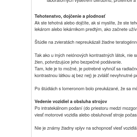
Tehotenstvo, dojčenie a plodnosť
Ak ste tehotná alebo dojčíte, ak si myslíte, že ste te
lekárom alebo lekárnikom predtým, ako začnete užívať
Štúdie na zvieratách nepreukázali žiadne teratogén
Tak ako u iných neiónových kontrastných látok, nie s
žien, potvrdzujúce jeho bezpečné podávanie.
Tam, kde je to možné, je potrebné vyhnúť sa radiačné
kontrastnou látkou aj bez nej) je zvlášť nevyhnutné 
Po štúdiách s Iomeronom bolo preukázané, že sa m
Vedenie vozidiel a obsluha strojov
Po intratekálnom podaní (
do priestoru medzi mozg
viesť motorové vozidla alebo obsluhovať stroje počas
Nie je známy žiadny vplyv na schopnosť viesť vozidlá