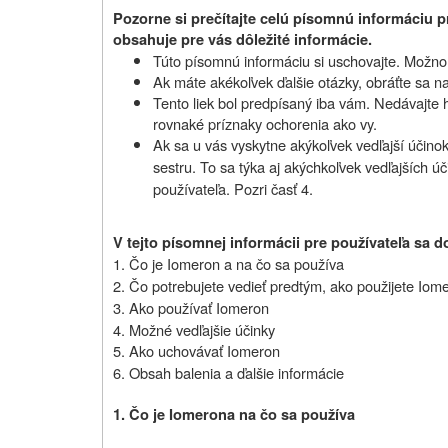
Pozorne si prečítajte celú písomnú informáciu pr
obsahuje pre vás dôležité informácie.
Túto písomnú informáciu si uschovajte. Možno b
Ak máte akékoľvek ďalšie otázky, obráťte sa na
Tento liek bol predpísaný iba vám. Nedávajte
rovnaké príznaky ochorenia ako vy.
Ak sa u vás vyskytne akýkoľvek vedľajší účinok
sestru. To sa týka aj akýchkoľvek vedľajších úč
používateľa. Pozri časť 4.
V tejto písomnej informácii pre používateľa sa d
1. Čo je Iomeron a na čo sa používa
2. Čo potrebujete vedieť predtým, ako použijete Iom
3. Ako používať Iomeron
4. Možné vedľajšie účinky
5. Ako uchovávať Iomeron
6. Obsah balenia a ďalšie informácie
1. Čo je Iomeron
a na čo sa používa