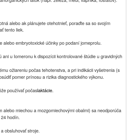
hotná alebo ak plánujete otehotnieť, poraďte sa so svojím
 tento liek.
ne alebo embryotoxické účinky po podaní jomeprolu.
ú ani u Iomeronu k dispozícii kontrolované štúdie u gravidných
mu ožiareniu počas tehotenstva, a pri indikácii vyšetrenia (s
posúdiť pomer prínosu a rizika diagnostického výkonu.
ôže používať počas
laktácie.
om alebo miechou a mozgomiechovými obalmi
) sa neodporúča
 24 hodín.
 a obsluhovať stroje.