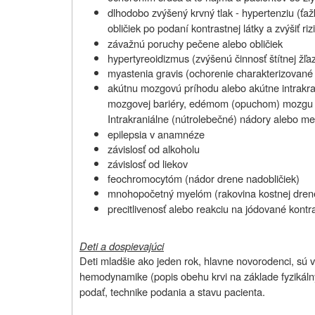
dlhodobo zvýšený krvný tlak - hypertenziu (ťa
obličiek po podaní kontrastnej látky a zvýšiť r
závažnú poruchy pečene alebo obličiek
hypertyreoidizmus (zvýšenú činnosť štítnej žľa
myastenia gravis (ochorenie charakterizované
akútnu mozgovú príhodu alebo akútne intrakra
mozgovej bariéry, edémom (opuchom) mozgu a 
Intrakraniálne (nútrolebečné) nádory alebo m
epilepsia v anamnéze
závislosť od alkoholu
závislosť od liekov
feochromocytóm (nádor drene nadobličiek)
mnohopočetný myelóm (
rakovina kostnej dren
precitlivenosť alebo reakciu na jódované kontra
Deti a dospievajúci
Deti mladšie ako jeden rok, hlavne novorodenci, sú v
hemodynamike (popis obehu krvi na základe fyzikáln
podať, technike podania a stavu pacienta.