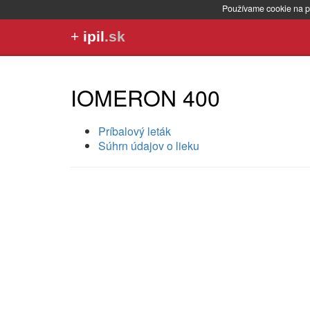
Používame cookie na p
+
ipil
.sk
IOMERON 400
Príbalový leták
Súhrn údajov o lieku