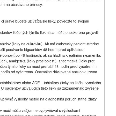
adom na očakávané prínosy.
 či práve budete užívať
ďalšie lieky, povedzte to svojmu
acientov liečených týmito liekmi sa môžu oneskorene prejaviť
uanidov (lieky na cukrovku). Ak má diabetický pacient stredne
rušiť podávanie biguanidov 48 hodín pred aplikáciou
né obnoviť po 48 hodinách, ak sa hladina kreatinínu nezmenila.
h), analgetiká (lieky proti bolesti), antiemetiká (lieky proti
iečba týmito lieky sa musí prerušiť 48 hodín pred vyšetrením.
 hodín od vyšetrenia. Optimálne dávkovaná antikonvulzívna
 betablokátory alebo ACE – inhibítory (lieky na liečbu vysokého
. U pacientov užívajúcich tieto lieky sa zaznamenalo zvýšené
plyvniť výsledky metód na diagnostiku porúch štítnej žľazy
 a v moči môžu vzájomne ovplyvňovať s výsledkami
 anorganických látok (napr. železa, medi, vápnika, fosfátov).