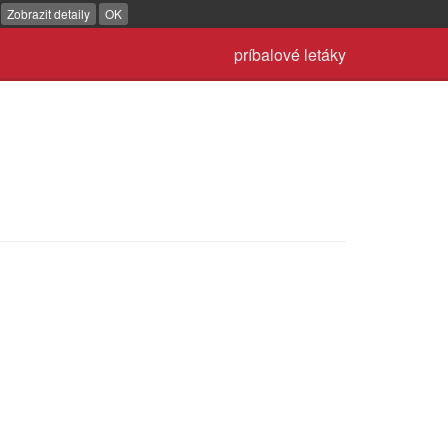
.
Zobrazit detaily
OK
príbalové letáky