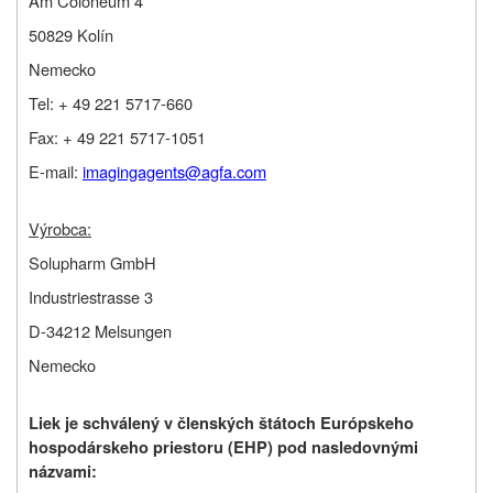
Am Coloneum 4
50829 Kolín
Nemecko
Tel: + 49 221 5717-660
Fax: + 49 221 5717-1051
E-mail:
imagingagents@agfa.com
Výrobca:
Solupharm GmbH
Industriestrasse 3
D-34212 Melsungen
Nemecko
Liek je schválený v členských štátoch Európskeho
hospodárskeho priestoru (EHP) pod nasledovnými
názvami
: