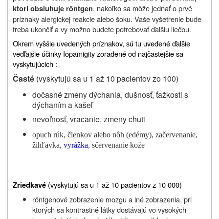
, nakoľko sa môže jednať o prvé
ktorí obsluhuje röntgen
príznaky alergickej reakcie alebo šoku. Vaše vyšetrenie bude
treba ukončiť a vy možno budete potrebovať ďalšiu liečbu.
Okrem vyššie uvedených príznakov, sú tu uvedené ďalšie
vedľajšie účinky Iopamigity zoradené od najčastejšie sa
vyskytujúcich :
Časté
(vyskytujú sa u 1 až 10 pacientov zo 100)
dočasné zmeny dýchania, dušnosť, ťažkosti s
dýchaním a kašeľ
nevoľnosť, vracanie, zmeny chuti
opuch rúk, členkov alebo nôh (edémy), začervenanie,
žihľavka,
vyrážka
, sčervenanie kože
(vyskytujú sa u 1 až 10 pacientov z 10 000)
Zriedkavé
röntgenové zobrazenie mozgu a iné zobrazenia, pri
ktorých sa kontrastné látky dostávajú vo vysokých