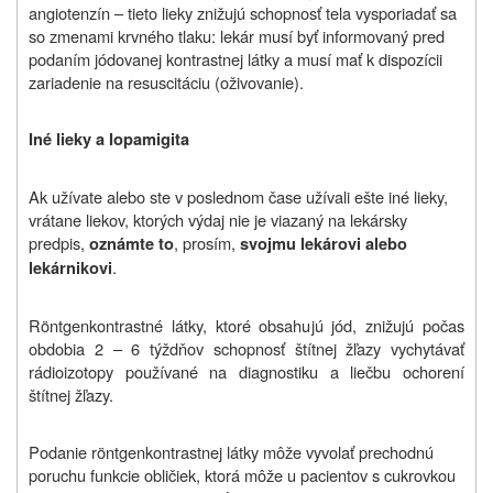
angiotenzín – tieto lieky znižujú schopnosť tela vysporiadať sa
so zmenami krvného tlaku: lekár musí byť informovaný pred
podaním jódovanej kontrastnej látky a musí mať k dispozícii
zariadenie na resuscitáciu (oživovanie).
Iné lieky a Iopamigita
Ak užívate alebo ste v poslednom čase užívali ešte iné lieky,
vrátane liekov, ktorých výdaj nie je viazaný na lekársky
predpis,
, prosím,
oznámte to
svojmu lekárovi alebo
.
lekárnikovi
Röntgenkontrastné látky, ktoré obsahujú jód, znižujú počas
obdobia 2 – 6 týždňov schopnosť štítnej žľazy vychytávať
rádioizotopy používané na diagnostiku a liečbu ochorení
štítnej žľazy.
Podanie röntgenkontrastnej látky môže vyvolať prechodnú
poruchu funkcie obličiek, ktorá môže u pacientov s cukrovkou