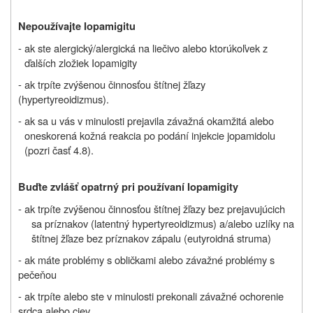
Nepoužívajte
Iopamigitu
-
ak ste alergický/alergická na liečivo alebo ktorúkoľvek z
ďalších zložiek Iopamigity
- ak trpíte zvýšenou činnosťou štítnej žľazy
(hypertyreoidizmus).
- ak sa u vás v minulosti prejavila závažná okamžitá alebo
oneskorená kožná reakcia po podání injekcie jopamidolu
(pozri časť 4.8).
Buďte zvlášť opatrný pri používaní
Iopamigity
- ak trpíte zvýšenou činnosťou štítnej žľazy bez prejavujúcich
sa príznakov (latentný hypertyreoidizmus) a/alebo uzlíky na
štítnej žľaze bez príznakov zápalu (eutyroidná struma)
- ak máte problémy s obličkami alebo závažné problémy s
pečeňou
- ak trpíte alebo ste v minulosti prekonali závažné ochorenie
srdca alebo ciev