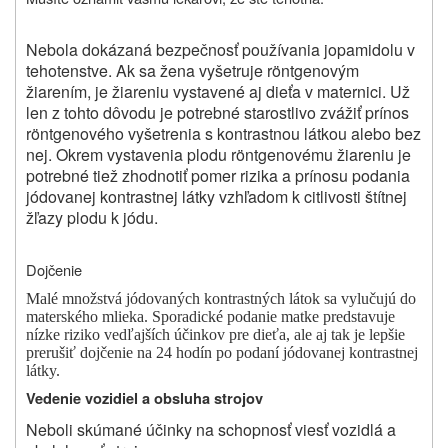
Nebola dokázaná bezpečnosť používania jopamidolu v
tehotenstve. Ak sa žena vyšetruje röntgenovým
žiarením, je žiareniu vystavené aj dieťa v maternici. Už
len z tohto dôvodu je potrebné starostlivo zvážiť prínos
röntgenového vyšetrenia s kontrastnou látkou alebo bez
nej. Okrem vystavenia plodu röntgenovému žiareniu je
potrebné tiež zhodnotiť pomer rizika a prínosu podania
jódovanej kontrastnej látky vzhľadom k citlivosti štítnej
žľazy plodu k jódu.
Dojčenie
Malé množstvá jódovaných kontrastných látok sa vylučujú do
materského mlieka. Sporadické podanie matke predstavuje
nízke riziko vedľajších účinkov pre dieťa, ale aj tak je lepšie
prerušiť dojčenie na 24 hodín po podaní jódovanej kontrastnej
látky.
Vedenie vozidiel a obsluha strojov
Neboli skúmané účinky na schopnosť viesť vozidlá a