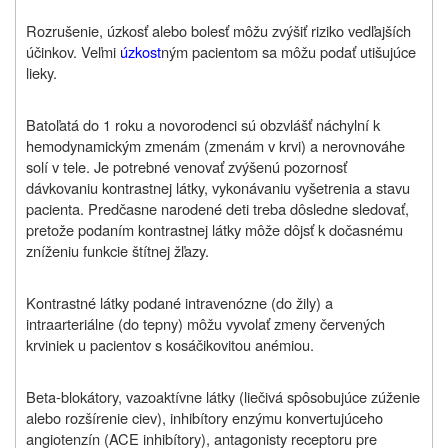
Rozrušenie, úzkosť alebo bolesť môžu zvýšiť riziko vedľajších
účinkov. Veľmi
úzkost
ným pacientom sa môžu podať utišujúce
lieky.
Batoľatá do 1 roku a novorodenci sú obzvlášť náchylní k
hemodynamickým zmenám (zmenám v krvi) a nerovnováhe
solí v tele. Je potrebné venovať zvýšenú pozornosť
dávkovaniu kontrastnej látky, vykonávaniu vyšetrenia a stavu
pacienta. Predčasne narodené deti treba dôsledne sledovať,
pretože podaním kontrastnej látky môže dôjsť k dočasnému
zníženiu funkcie štítnej žľazy.
Kontrastné látky podané intravenózne (do žily) a
intraarteriálne (do tepny) môžu vyvolať zmeny červených
krviniek u pacientov s kosáčikovitou anémiou.
Beta-blokátory, vazoaktívne látky
(liečivá spôsobujúce zúženie
alebo rozšírenie ciev)
, inhibítory enzýmu konvertujúceho
angiotenzín (ACE inhibítory), antagonisty receptoru pre