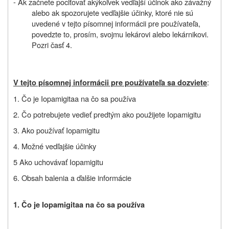
- Ak začnete pociťovať akýkoľvek vedľajší účinok ako závažný
alebo ak spozorujete vedľajšie účinky, ktoré nie sú
uvedené v tejto písomnej informácii pre používateľa,
povedzte to, prosím, svojmu lekárovi alebo lekárnikovi.
Pozri časť 4.
:
V tejto písomnej informácii pre používateľa sa dozviete
1. Čo je
Iopamigita
a na čo sa používa
2. Čo potrebujete vedieť predtým ako použijete
Iopamigitu
3. Ako používať
Iopamigitu
4. Možné vedľajšie účinky
5 Ako uchovávať
Iopamigitu
6. Obsah balenia a ďalšie informácie
1. Čo je
Iopamigita
a na čo sa používa