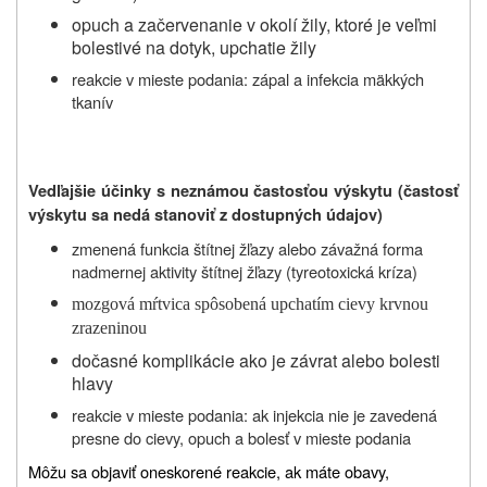
opuch a začervenanie v okolí žily, ktoré je veľmi
bolestivé na dotyk, upchatie žily
reakcie v mieste podania:
zápal a infekcia mäkkých
tkanív
Vedľajšie účinky s neznámou častosťou výskytu (častosť
výskytu sa nedá stanoviť z dostupných údajov)
zmenená funkcia štítnej žľazy alebo závažná forma
nadmernej aktivity štítnej žľazy (tyreotoxická kríza)
mozgová mŕtvica spôsobená upchatím cievy krvnou
zrazeninou
dočasné komplikácie ako je závrat alebo bolesti
hlavy
reakcie v mieste podania:
ak injekcia nie je zavedená
presne do cievy, opuch a bolesť v mieste podania
Môžu sa objaviť oneskorené reakcie, ak máte obavy,