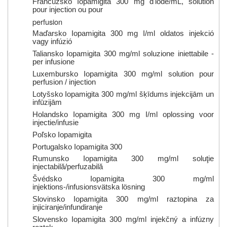
Francúzsko
Iopamigita 300 mg
d'iode/mL, solution
pour injection ou pour
perfusion
Maďarsko
Iopamigita 300 mg I/ml oldatos injekció
vagy infúzió
Taliansko
Iopamigita 300 mg/ml
soluzione iniettabile -
per infusione
Luxembursko
Iopamigita 300 mg/ml
solution pour
perfusion / injection
Lotyšsko
Iopamigita 300 mg/ml šķīdums injekcijām un
infūzijām
Holandsko
Iopamigita 300 mg I/ml oplossing voor
injectie/infusie
Poľsko
Iopamigita
Portugalsko
Iopamigita 300
Rumunsko
Iopamigita 300 mg/ml soluţie
injectabilă/perfuzabilă
Švédsko
Iopamigita 300 mg/ml
injektions-/infusionsvätska lösning
Slovinsko
Iopamigita 300 mg/ml raztopina za
injiciranje/infundiranje
Slovensko
Iopamigita 300 mg/ml injekčný a infúzny