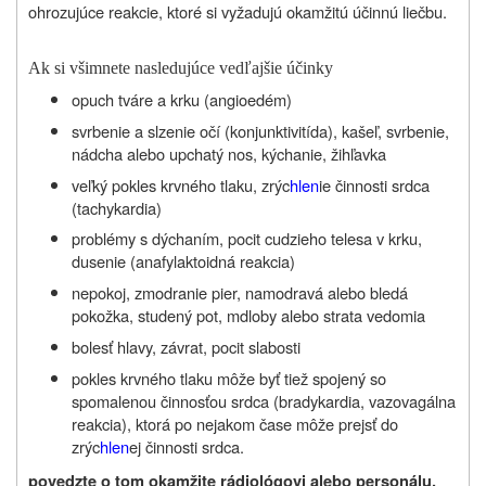
ohrozujúce reakcie, ktoré si vyžadujú okamžitú účinnú liečbu.
Ak si všimnete nasledujúce vedľajšie účinky
opuch tváre a krku (angioedém)
svrbenie a slzenie očí (konjunktivitída), kašeľ, svrbenie,
nádcha alebo upchatý nos, kýchanie, žihľavka
veľký pokles krvného tlaku, zrýc
hlen
ie činnosti srdca
(tachykardia)
problémy s dýchaním, pocit cudzieho telesa v krku,
dusenie (anafylaktoidná reakcia)
nepokoj, zmodranie pier, namodravá alebo bledá
pokožka, studený pot, mdloby alebo strata vedomia
bolesť hlavy, závrat, pocit slabosti
pokles krvného tlaku môže byť tiež spojený so
spomalenou činnosťou srdca (bradykardia, vazovagálna
reakcia), ktorá po nejakom čase môže prejsť do
zrýc
hlen
ej činnosti srdca.
povedzte o tom okamžite rádiológovi alebo personálu,