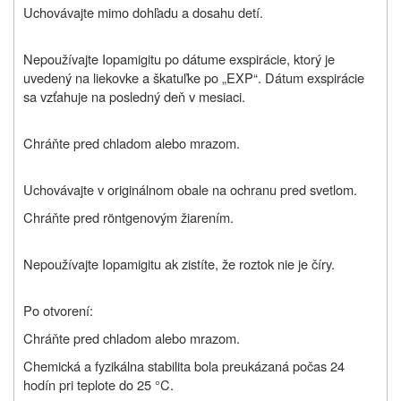
Uchovávajte mimo dohľadu a dosahu detí.
Nepoužívajte Iopamigitu po dátume exspirácie, ktorý je
uvedený na liekovke a škatuľke po „EXP“. Dátum exspirácie
sa vzťahuje na posledný deň v mesiaci.
Chráňte pred chladom alebo mrazom.
Uchovávajte v originálnom obale na ochranu pred svetlom.
Chráňte pred röntgenovým žiarením.
Nepoužívajte Iopamigitu ak zistíte, že roztok nie je číry.
Po otvorení:
Chráňte pred chladom alebo mrazom.
Chemická a fyzikálna stabilita bola preukázaná počas 24
hodín pri teplote do 25
°C.