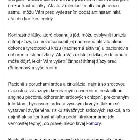
na kontrastné látky. Ak ste v minulosti mali alergiu alebo
astmu, môžu Vám pred vyšetrením podať antihistaminiká
a/alebo kortikosteroidy.
Kontrastné látky, ktoré obsahujú jód, môžu ovplyvniť funkciu
štítnej žľazy, čo môže spôsobiť jej nadmernú aktivitu alebo
dokonca tyreotoxickú krízu (nadmerná aktivita) u pacientov s
ochorením štítnej žľazy. Ak u Vás existuje riziko, že k tomuto
môže dôjsť, lekár Vám vyšetrí činnosť štítnej žľazy pred
röntgenovým vyšetrením.
Pacienti s poruchami srdca a cirkulácie, najmä so srdcovou
slabosťou, závažným koronárnym ochorením, nestabilnou
anginou pectoris, ochorením srdcových chlopní, prekonaným
infarktom, bypassom srdca a vysokým krvným tlakom sú
vystavení zvýšenému riziku závažných srdcových reakcií, a to
najmä ak sa kontrastná látka podá intrakoronárne (do
vencovitej tepny), do pravej alebo ľavej ko
mor
y.
Pacienti s ochorením mozgových ciev (cerebrovaskulárne