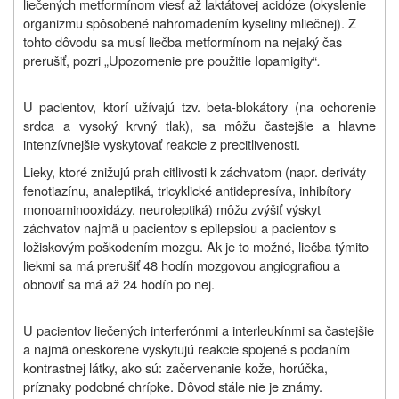
liečených metformínom viesť až laktátovej acidóze (okyslenie
organizmu spôsobené nahromadením kyseliny mliečnej). Z
tohto dôvodu sa musí liečba metformínom na nejaký čas
prerušiť, pozri „Upozornenie pre použitie Iopamigity“
.
U pacientov, ktorí užívajú tzv. beta-blokátory (na ochorenie
srdca a vysoký krvný tlak), sa môžu častejšie a hlavne
intenzívnejšie vyskytovať reakcie z precitlivenosti.
Lieky, ktoré znižujú prah citlivosti k záchvatom (napr. deriváty
fenotiazínu, analeptiká, tricyklické antidepresíva, inhibítory
monoaminooxidázy, neuroleptiká) môžu zvýšiť výskyt
záchvatov najmä u pacientov s epilepsiou a pacientov s
ložiskovým poškodením mozgu. Ak je to možné, liečba týmito
liekmi sa má prerušiť 48 hodín mozgovou angiografiou a
obnoviť sa má až 24 hodín po nej.
U pacientov liečených interferónmi a interleukínmi sa častejšie
a najmä oneskorene vyskytujú reakcie spojené s podaním
kontrastnej látky, ako sú: začervenanie kože, horúčka,
príznaky podobné chrípke. Dôvod stále nie je známy.