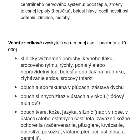
centrálneho nervového systému: pocit tepla, zmeny
telesnej teploty (horúčka), bolesť hlavy, pocit nevoľnosti,
potenie, zimnica, mdloby
(vyskytujú sa u menej ako 1 pacienta z 10
Veľmi zriedkavé
000)
klinicky významné poruchy: krvného tlaku,
srdcového rytmu, rýchly, pomalý alebo
nepravidelný tep, bolesť alebo tlak na hrudníku,
zlyhávanie srdca, srdcový infarkt
opuch alebo tekutina v pľúcach, zástava dychu
opuch slinných žliaz v ústach a v okolí (“jódový
mumps”)
opuch tváre, kože, jazyka, slizníc (napr. v nose, v
ústach) alebo ostatných častí tela, závažné kožné
ochorenia (začervenanie, pľuzgiere, krvácanie,
bolestivá pokožka, vrátane pier, očí, úst, nosa a
genitálií).