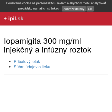
Používame cookie na personalizáciu reklám a abychom mohli analyzovať
prevádzku na našich stránkach.
Zobrazit detaily
OK
+
ipil
.sk
Iopamigita 300 mg/ml
injekčný a infúzny roztok
Príbalový leták
Súhrn údajov o lieku