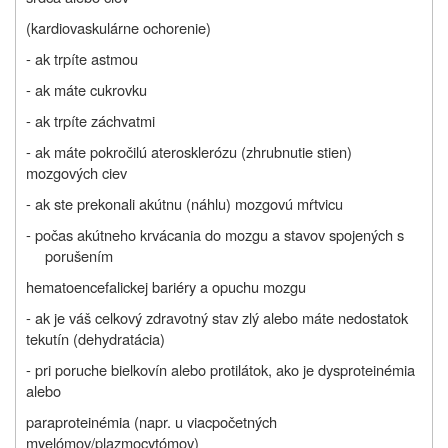
(kardiovaskulárne ochorenie)
- ak trpíte astmou
- ak máte cukrovku
- ak trpíte záchvatmi
- ak máte pokročilú aterosklerózu (zhrubnutie stien)
mozgových ciev
- ak ste prekonali akútnu (náhlu) mozgovú mŕtvicu
- počas akútneho krvácania do mozgu a stavov spojených s
porušením
hematoencefalickej bariéry a opuchu mozgu
- ak je váš celkový zdravotný stav zlý alebo máte nedostatok
tekutín (dehydratácia)
- pri poruche bielkovín alebo protilátok, ako je dysproteinémia
alebo
paraproteinémia (napr. u viacpočetných
myelómov/plazmocytómov)