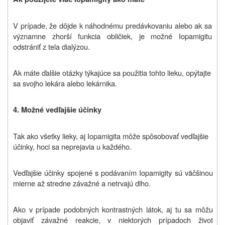
V prípade, že dôjde k náhodnému predávkovaniu alebo ak sa
významne zhorší funkcia obličiek, je možné Iopamigitu
odstrániť z tela dialýzou.
Ak máte ďalšie otázky týkajúce sa použitia tohto lieku, opýtajte
sa svojho lekára alebo lekárnika.
4. Možné vedľajšie účinky
Tak ako všetky lieky, aj Iopamigita môže spôsobovať vedľajšie
účinky, hoci sa neprejavia u každého.
Vedľajšie účinky spojené s podávaním Iopamigity sú väčšinou
mierne až stredne závažné a netrvajú dlho.
Ako v prípade podobných kontrastných látok, aj tu sa môžu
objaviť závažné reakcie, v niektorých prípadoch život