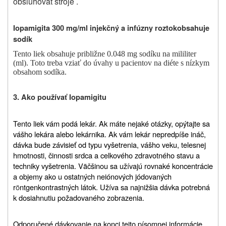
obsluhovať stroje .
Iopamigita 300 mg/ml i
njekčný a infúzny roztok
obsahuje
sodík
Tento liek obsahuje približne 0.048 mg sodíku na mililiter
(ml). Toto treba vziať do úvahy u pacientov na diéte s nízkym
obsahom sodíka.
3. Ako používať Iopamigitu
Tento liek vám podá lekár. Ak máte nejaké otázky, opýtajte sa
vášho lekára alebo lekárnika. Ak vám lekár nepredpíše ináč,
dávka bude závisieť od typu vyšetrenia, vášho veku, telesnej
hmotnosti, činnosti srdca a celkového zdravotného stavu a
techniky vyšetrenia. Väčšinou sa užívajú rovnaké koncentrácie
a objemy ako u ostatných neiónových jódovaných
r
ö
ntgenkontrastných látok. Užíva sa najnižšia dávka potrebná
k dosiahnutiu požadovaného zobrazenia.
Odporučené dávkovanie na konci tejto písomnej informácie