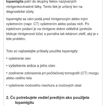
patrí do skupiny liekov nazývaných
Iopamigita
röntgenkontrastné látky. Tento liek je určený len na
diagnostické účely.
Iopamigita sa vám podá pred röntgenovým alebo iným
vyšetrením (napr. CT) vyšetrením alebo počas nich. Po
injekčnom podaní je na röntgene dobre viditeľná (pretože
blokuje röntgenové lúče) a pomáha tak lekárom zistiť, aký je v
tele problém.
Toto sú najčastejšie príklady použitia Iopamigity:
•
vyšetrenie ciev
•
vyšetrenie srdca a jeho ciev
•
zosilnenie zobrazenia pri počítačovej tomografii (CT) mozgu
alebo celého tela
•
vyšetrenie močového mechúra a močových ciest
2. Čo potrebujete vedieť predtým ako použijete
Iopamigitu