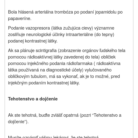
Bola hlásená arteriálna trombóza po podaní jopamidolu po
papaveríne.
Podanie vazopresora (látka zužujúca cievy) významne
zosilňuje neurologické účinky intraarteriálne (do tepny)
podanej kontrastnej látky.
Ak sa plánuje scintigrafia (zobrazenie orgánov ľudského tela
pomocou rádioaktívnej látky zavedenej do tela) obličiek
pomocou injekčného podania rádiofarmaka ( rádioaktívna
látka používaná na diagnostické účely) vylučovaného
obličkovým tubulom, má sa vykonať, ak je to možné, pred
injekčným podaním kontrastnej látky.
Tehotenstvo a dojčenie
Ak ste tehotná, buďte zvlášť opatrná (pozri “Tehotenstvo a
dojčenie”).
Musíte oznámiť vášmu lekárovi, že ste tehotná.