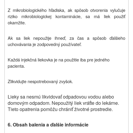
Z mikrobiologického hľadiska, ak spôsob otvorenia vylučuje
riziko mikrobiologickej kontaminácie, sa má liek použiť
okamžite.
Ak sa liek nepoužije ihneď, za čas a spôsob ďalšieho
uchovávania je zodpovedný používateľ.
Každá injekčná liekovka je na použitie iba pre jedného
pacienta.
Zlikvidujte nespotrebovaný zvyšok.
Lieky sa nesmú likvidovať odpadovou vodou alebo
domovým odpadom. Nepoužitý liek vráťte do lekárne.
Tieto opatrenia pomôžu chrániť životné prostredie.
6. Obsah balenia a ďalšie informácie