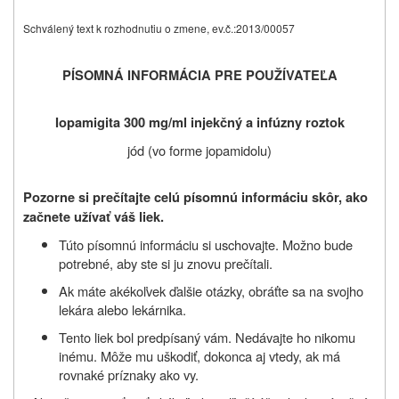
Schválený text k rozhodnutiu o zmene, ev.č.:2013/00057
PÍSOMNÁ INFORMÁCIA PRE POUŽÍVATEĽA
Iopamigita 300 mg/ml i
njekčný a infúzny roztok
jód (vo forme jopamidolu)
Pozorne si prečítajte celú písomnú informáciu skôr, ako
začnete užívať
váš liek.
Túto písomnú informáciu si uschovajte. Možno bude
potrebné, aby ste si ju znovu prečítali.
Ak máte akékoľvek ďalšie otázky, obráťte sa na svojho
lekára alebo lekárnika.
Tento liek bol predpísaný vám. Nedávajte ho nikomu
inému. Môže mu uškodiť, dokonca aj vtedy, ak má
rovnaké príznaky ako vy.