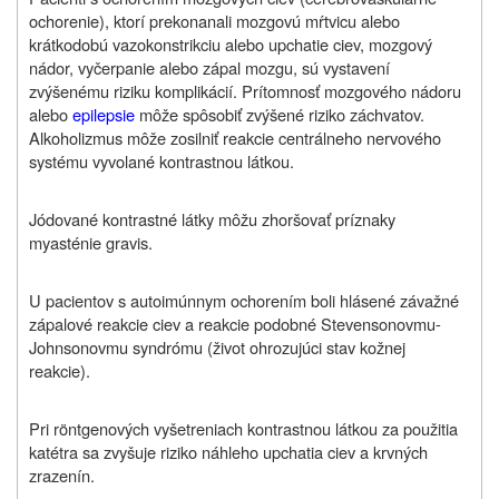
ochorenie), ktorí prekonanali mozgovú mŕtvicu alebo
krátkodobú vazokonstrikciu alebo upchatie ciev, mozgový
nádor, vyčerpanie alebo zápal mozgu, sú vystavení
zvýšenému riziku komplikácií. Prítomnosť mozgového nádoru
alebo
epilepsie
môže spôsobiť zvýšené riziko záchvatov.
Alkoholizmus môže zosilniť reakcie centrálneho nervového
systému vyvolané kontrastnou látkou.
Jódované kontrastné látky môžu zhoršovať príznaky
myasténie gravis.
U pacientov s autoimúnnym ochorením boli hlásené závažné
zápalové reakcie ciev a reakcie podobné Stevensonovmu-
Johnsonovmu syndrómu (život ohrozujúci stav kožnej
reakcie).
Pri röntgenových vyšetreniach kontrastnou látkou za použitia
katétra sa zvyšuje riziko náhleho upchatia ciev a krvných
zrazenín.