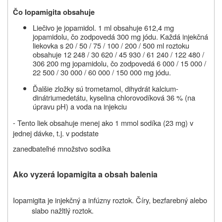
Čo Iopamigita obsahuje
Liečivo je jopamidol.
1 ml obsahuje
612,4 mg
jopamidolu
, čo zodpovedá
300 mg jódu. Každá injekčná
liekovka s 20 / 50 / 75 / 100 / 200 / 500 ml roztoku
obsahuje 12 248 / 30 620 / 45 930 / 61 240 / 122 480 /
306 200 mg jopamidolu, čo zodpovedá 6 000 / 15 000 /
22 500 / 30 000 / 60 000 / 150 000 mg jódu.
Ďalšie zložky sú
trometamol, dihydrát kalcium-
dinátriumedetátu, kyselina chlorovodíková 36 %
(na
úpravu pH)
a voda na injekciu
-
Tento liek obsahuje menej ako 1 mmol sodíka (23 mg) v
jednej dávke, t.j. v podstate
zanedbateľné množstvo sodíka
Ako vyzerá Iopamigita a obsah balenia
Iopamigita je injekčný a infúzny roztok. Číry, bezfarebný alebo
slabo nažltlý roztok.