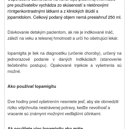
pre používateľov vychádza zo skúseností s nieiónovými
r
ö
ntgenkontrastnými látkami a z klinických štúdií s
jopamidolom. Celkový podaný objem nemá presiahnuť 250 ml.
Dávkovanie detským pacientom, ak nie je indikované ináč,
záleží na veku a telesnej hmotnosti a určí ho ošetrujúci lekár.
Iopamigita je liek na diagnostiku (určenie choroby), určený na
jednorazové podanie v daných indikáciách (stanovenie
liečebného postupu). Opakované injekcie a vyšetrenia sú
možné.
Ako používať Iopamigitu
Dve hodiny pred vyšetrením nesmiete jesť, aby ste obmedzili
riziko vdýchnutia nestrávenej potravy, keďže nevoľnosť a
vracanie sú známymi možnými vedľajšími účinkami.
Ak použijete viac Iopamigity ako máte