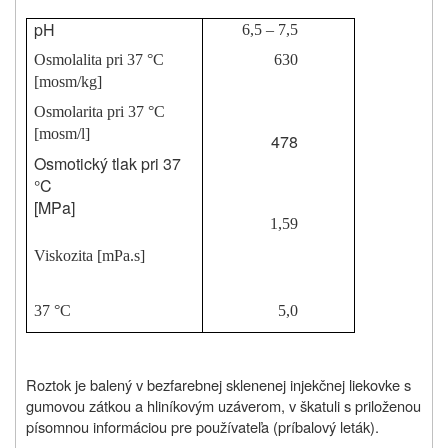
pH
6,5 – 7,5
Osmolalita pri
37 °C
630
[mosm/kg]
Osmolarita pri
37 °C
[mosm/l]
478
Osmotický tlak pri 37
°C
[MPa]
1,59
Viskozita [
mPa.s]
37 °C
5,0
Roztok je balený v bezfarebnej sklenenej injekčnej liekovke s
gumovou zátkou a hliníkovým uzáverom, v škatuli s priloženou
písomnou informáciou pre používateľa (príbalový leták).