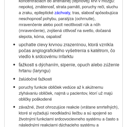
koncentráciách do arteriálnej (tepnovej) krvi v mozgu:
nepokoj, zmätenosť, strata pamäti, poruchy reči, sluchu
a zraku, epileptické
záchvaty
, tras, slabosť spôsobujúca
neschopnosť pohybu, paralýza (ochrnutie),
mravenčenie alebo pocit necitlivosti rúk a nôh
(mravenčenie), zvýšená citlivosť na svetlo, dočasná
slepota, kóma, ospalosť
upchatie cievy krvnou zrazeninou, ktorá vznikla
počas angiografického vyšetrenia s katétrom, čo
viedlo k srdcovému infarktu
ťažkosti s dýchaním, sipenie, opuch alebo zúženie
hrtanu (laryngu)
žalúdočné ťažkosti
poruchy funkcie obličiek vedúce až k akútnemu
zlyhávaniu obličiek, najmä u pacientov, ktorí už majú
obličky poškodené
závažné, život ohrozujúce reakcie (vrátane smrteľných),
ktoré si vyžadujú neodkladnú liečbu a sú spojené so
životnými funkciami srdcovocievneho systému a často s
následnými reakciami dýchacieho systému a