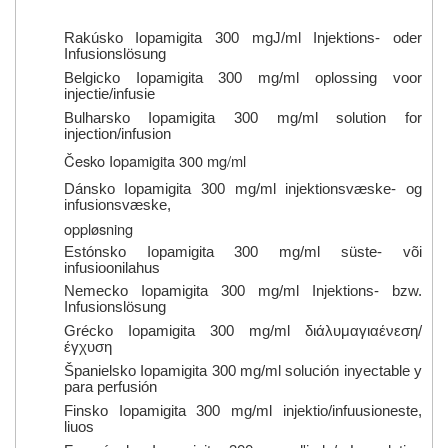
Rakúsko
Iopamigita 300 mgJ/ml
Injektions- oder
Infusionslösung
Belgicko
Iopamigita 300 mg/ml oplossing voor
injectie/infusie
Bulharsko
Iopamigita 300 mg/ml solution for
injection/infusion
Česko Iopamigita 300 mg/ml
Dánsko
Iopamigita 300 mg/ml injektionsvæske- og
infusionsvæske,
oppløsning
Estónsko
Iopamigita 300 mg/ml süste- või
infusioonilahus
Nemecko
Iopamigita 300 mg/ml
Injektions- bzw.
Infusionslösung
Grécko
Iopamigita 300 mg/ml
διάλυμα
για
ένεση
/
έγχυση
Španielsko
Iopamigita 300 mg/ml
solución inyectable y
para perfusión
Finsko
Iopamigita 300 mg/ml
injektio/infuusioneste,
liuos