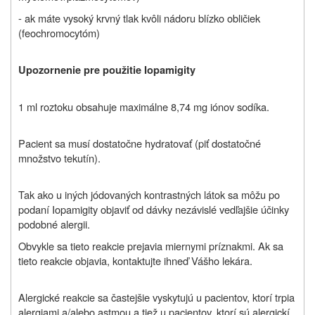
- ak máte vysoký krvný tlak kvôli nádoru blízko obličiek
(feochromocytóm)
Upozornenie pre použitie Iopamigity
1 ml roztoku obsahuje maximálne 8,74 mg iónov sodíka.
Pacient sa musí dostatočne hydratovať (piť dostatočné
množstvo tekutín).
Tak ako u iných jódovaných kontrastných látok sa môžu po
podaní Iopamigity objaviť od dávky nezávislé vedľajšie účinky
podobné alergii.
Obvykle sa tieto reakcie prejavia miernymi príznakmi. Ak sa
tieto reakcie objavia, kontaktujte ihneď Vášho lekára.
Alergické reakcie sa častejšie vyskytujú u pacientov, ktorí trpia
alergiami a/alebo astmou a tiež u pacientov, ktorí sú alergickí