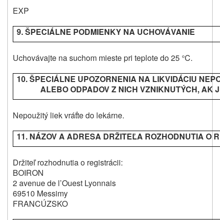
EXP
9. ŠPECIÁLNE PODMIENKY NA UCHOVÁVANIE
Uchovávajte na suchom mieste pri teplote do 25 °C.
10. ŠPECIÁLNE UPOZORNENIA NA LIKVIDÁCIU NEP
ALEBO ODPADOV Z NICH VZNIKNUTÝCH, AK 
Nepoužitý liek vráťte do lekárne.
11. NÁZOV A ADRESA DRŽITEĽA ROZHODNUTIA O R
Držiteľ rozhodnutia o registrácii:
BOIRON
2 avenue de l’Ouest Lyonnais
69510 Messimy
FRANCÚZSKO