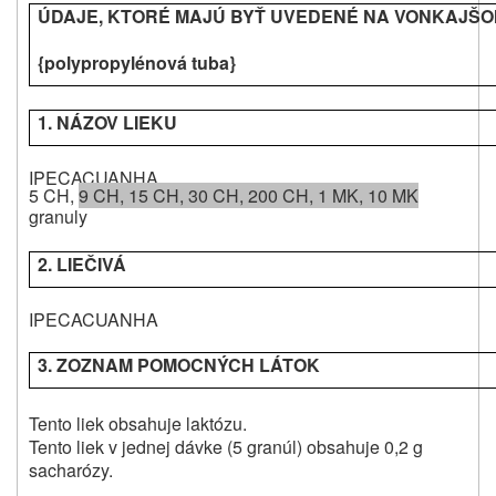
ÚDAJE, KTORÉ MAJÚ BYŤ UVEDENÉ NA VONKAJŠ
{polypropylénová tuba}
1. NÁZOV LIEKU
IPECACUANHA
5 CH,
9 CH, 15 CH, 30 CH, 200 CH, 1 MK, 10 MK
granuly
2. LIEČIVÁ
IPECACUANHA
3. ZOZNAM POMOCNÝCH LÁTOK
Tento liek obsahuje laktózu.
Tento liek v jednej dávke (5 granúl) obsahuje 0,2 g
sacharózy.