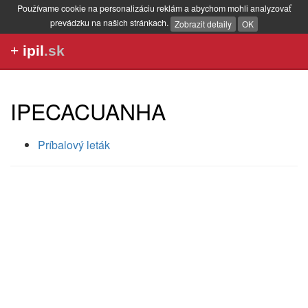
Používame cookie na personalizáciu reklám a abychom mohli analyzovať
prevádzku na našich stránkach.
Zobrazit detaily
OK
+
ipil
.sk
IPECACUANHA
Príbalový leták