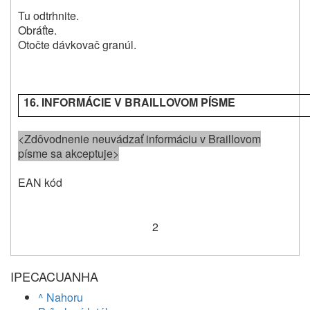
Tu odtrhnite.
Obráťte.
Otočte dávkovač granúl.
16. INFORMÁCIE V BRAILLOVOM PÍSME
<Zdôvodnenie neuvádzať informáciu v Braillovom
písme sa akceptuje>
EAN kód
2
IPECACUANHA
^ Nahoru