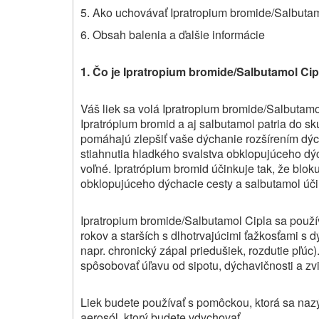
5. Ako uchovávať Ipratropium bromide/Salbuta
6. Obsah balenia a ďalšie informácie
1. Čo je Ipratropium bromide/Salbutamol Cip
Váš liek sa volá Ipratropium bromide/Salbutamo
Ipratrópium bromid a aj salbutamol patria do sk
pomáhajú zlepšiť vaše dýchanie rozšírením dýc
stiahnutia hladkého svalstva obklopujúceho dýc
voľné. Ipratrópium bromid účinkuje tak, že blok
obklopujúceho dýchacie cesty a salbutamol účin
Ipratropium bromide/Salbutamol Cipla sa použ
rokov a starších s dlhotrvajúcimi ťažkosťami s 
napr. chronický zápal priedušiek, rozdutie pľú
spôsobovať úľavu od sipotu, dýchavičnosti a zv
Liek budete používať s pomôckou, ktorá sa naz
aerosól, ktorý budete vdychovať.