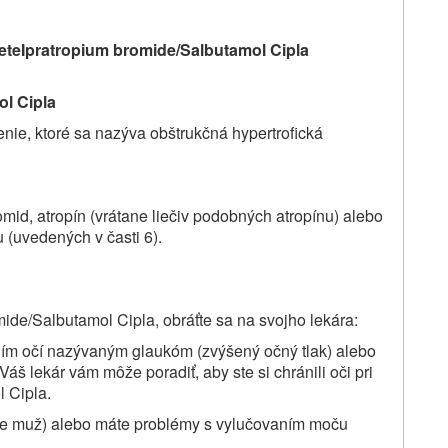
ete
Ipratropium bromide/Salbutamol Cipla
l Cipla
enie, ktoré sa nazýva obštrukčná hypertrofická
omid, atropín (vrátane liečiv podobných atropínu) alebo
u (uvedených v časti 6).
ide/Salbutamol Cipla, obráťte sa na svojho lekára:
orením očí nazývaným glaukóm (zvýšený očný tlak) alebo
áš lekár vám môže poradiť, aby ste si chránili oči pri
 Cipla.
 ste muž) alebo máte problémy s vylučovaním moču