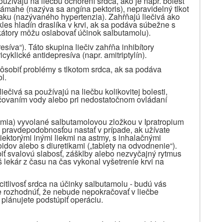
 používajú na liečbu ochorení srdca, ako je napr. bolesť
 námahe (nazýva sa angína pektoris), nepravidelný tlkot
laku (nazývaného hypertenzia). Zahŕňajú liečivá ako
kles hladín draslíka v krvi, ak sa podáva súbežne s
kátory môžu oslabovať účinok salbutamolu).
resíva“). Táto skupina liečiv zahŕňa inhibítory
cyklické antidepresíva (napr. amitriptylín).
ôsobiť problémy s tlkotom srdca, ak sa podáva
l.
liečivá sa používajú na liečbu kolikovitej bolesti,
čovaním vody alebo pri nedostatočnom ovládaní
iémia) vyvolané salbutamolovou zložkou v Ipratropium
pravdepodobnosťou nastať v prípade, ak užívate
iektorými inými liekmi na astmy, s inhalačnými
idov alebo s diuretikami („tablety na odvodnenie“).
iť svalovú slabosť, zášklby alebo nezvyčajný rytmus
lekár z času na čas vykonal vyšetrenie krvi na
itlivosť srdca na účinky salbutamolu - budú vás
e rozhodnúť, že nebude nepokračovať v liečbe
plánujete podstúpiť operáciu.