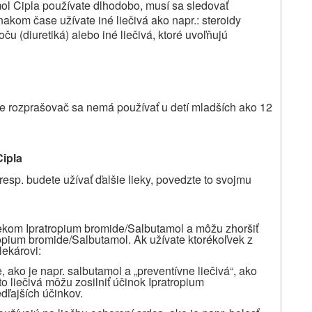
ol Cipla používate dlhodobo, musí sa sledovať
nakom čase užívate iné liečivá ako napr.: steroidy
oču (diuretiká) alebo iné liečivá, ktoré uvoľňujú
re rozprašovač sa nemá používať u detí mladších ako 12
Cipla
resp. budete užívať ďalšie lieky, povedzte to svojmu
iekom Ipratropium bromide/Salbutamol a môžu zhoršiť
tropium bromide/Salbutamol. Ak užívate ktorékoľvek z
lekárovi:
, ako je napr. salbutamol a „preventívne liečivá“, ako
o liečivá môžu zosilniť účinok Ipratropium
dľajších účinkov.