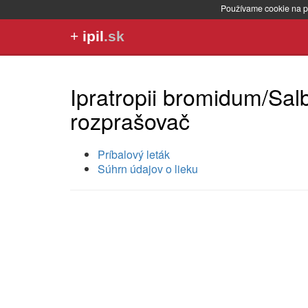
Používame cookie na p
+
ipil
.sk
Ipratropii bromidum/Sal
rozprašovač
Príbalový leták
Súhrn údajov o lieku