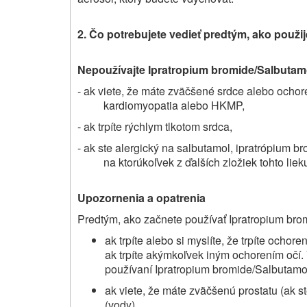
2. Čo potrebujete vedieť predtým, ako
použij
Nepoužívajte
Ipratropium bromide/Salbutamo
- ak viete, že máte zväčšené srdce alebo ochor
kardiomyopatia alebo HKMP,
- ak trpíte rýchlym tlkotom srdca,
- ak ste alergický na salbutamol, ipratrópium br
na ktorúkoľvek z ďalších zložiek tohto liek
Upozornenia a opatrenia
Predtým, ako začnete používať Ipratropium brom
ak trpíte alebo si myslíte, že trpíte och
ak trpíte akýmkoľvek iným ochorením očí. V
používaní Ipratropium bromide/Salbutamol
ak viete, že máte zväčšenú prostatu (ak
(vody).