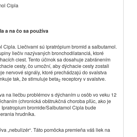
mol Cipla
la a
na čo sa používa
l Cipla. Liečivami sú ipratrópium bromid a salbutamol.
upiny liečiv nazývaných bronchodilatanciá, ktoré
hacích ciest. Tento účinok sa dosahuje zabránením
hacie cesty, čo umožní, aby dýchacie cesty zostali
uje nervové signály, ktoré prechádzajú do svalstva
kuje tak, že stimuluje beta
receptory v svalstve.
2
íva na liečbu problémov s dýchaním u osôb vo veku 12
dýchaním (chronická obštrukčná choroba pľúc, ako je
c). Ipratropium bromide/Salbutamol Cipla bude
ierania hrudníka.
ýva „nebulizér“. Táto pomôcka premieňa váš liek na