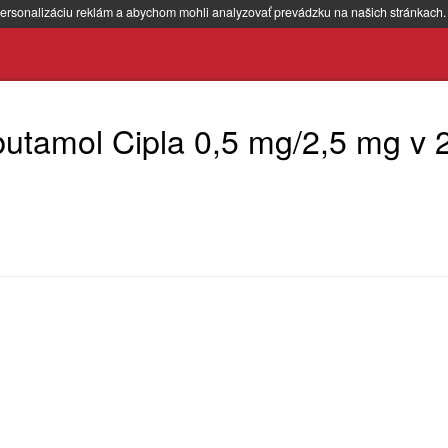
ersonalizáciu reklám a abychom mohli analyzovať prevádzku na našich stránkach
butamol Cipla 0,5 mg/2,5 mg v 2