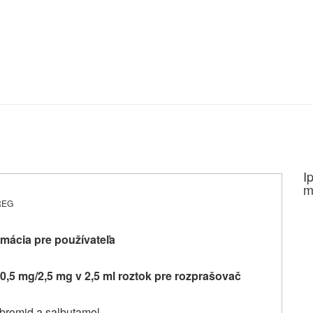
I
m
-REG
mácia pre používateľa
0,5 mg/2,5 mg v 2,5 ml roztok pre rozprašovač
 bromid a salbutamol