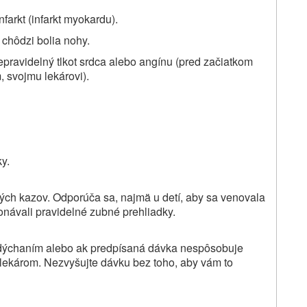
nfarkt (infarkt myokardu).
 chôdzi bolia nohy.
nepravidelný tlkot srdca alebo angínu (pred začiatkom
, svojmu lekárovi).
y.
ných kazov. Odporúča sa, najmä u detí, aby sa venovala
onávali pravidelné zubné prehliadky.
s dýchaním alebo ak predpísaná dávka nespôsobuje
 lekárom. Nezvyšujte dávku bez toho, aby vám to