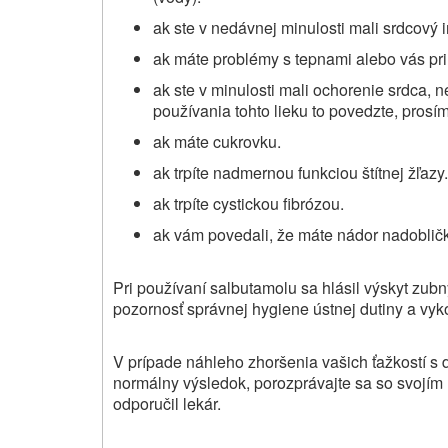
ak ste v nedávnej minulosti mali srdcový i
ak máte problémy s tepnami alebo vás pri
ak ste v minulosti mali ochorenie srdca, 
používania tohto lieku to povedzte, prosím
ak máte cukrovku.
ak trpíte nadmernou funkciou štítnej žľazy.
ak trpíte cystickou fibrózou.
ak vám povedali, že máte nádor nadobličk
Pri používaní salbutamolu sa hlásil výskyt zub
pozornosť správnej hygiene ústnej dutiny a vyk
V prípade náhleho zhoršenia vašich ťažkostí 
normálny výsledok, porozprávajte sa so svojím
odporučil lekár.