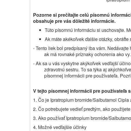
Pozorne si prečítajte celú písomnú informác
obsahuje pre vás dôležité informácie.
Túto písomnú informáciu si uschovajte. Mo
Ak máte akékoľvek ďalšie otázky, obráťte 
- Tento liek bol predpísaný iba vám. Nedávajte
ak má rovnaké príznaky ochorenia ako vy.
- Ak sa u vás vyskytne akýkoľvek vedľajší účino
zdravotnú sestru. To sa týka aj akýchkoľve
písomnej informácii pre používateľa. Pozri
V
tejto písomnej informácii pre používateľa 
1. Čo je Ipratropium bromide/Salbutamol Cipla 
2. Čo potrebujete vedieť predtým, ako použijet
3. Ako používať Ipratropium bromide/Salbutamo
4. Možné vedľajšie účinky