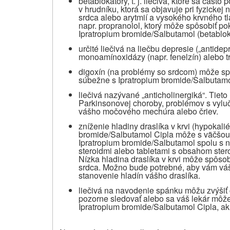
betablokátory, t. j. liečivá, ktoré sa často
v hrudníku, ktorá sa objavuje pri fyzickej
srdca alebo arytmií a vysokého krvného t
napr. propranolol, ktorý môže spôsobiť po
Ipratropium bromide/Salbutamol (betablo
určité liečivá na liečbu depresie („antidep
monoamínoxidázy (napr. fenelzín) alebo tri
digoxín (na problémy so srdcom) môže sp
súbežne s Ipratropium bromide/Salbutamo
liečivá nazývané „anticholinergiká“. Tieto 
Parkinsonovej choroby, problémov s vylu
vášho močového mechúra alebo čriev.
zníženie hladiny draslíka v krvi (hypokal
bromide/Salbutamol Cipla môže s väčšou 
Ipratropium bromide/Salbutamol spolu s n
steroidmi alebo tabletami s obsahom stero
Nízka hladina draslíka v krvi môže spôsob
srdca. Možno bude potrebné, aby vám váš 
stanovenie hladín vášho draslíka.
liečivá na navodenie spánku môžu zvýšiť c
pozorne sledovať alebo sa váš lekár môž
Ipratropium bromide/Salbutamol Cipla, ak 