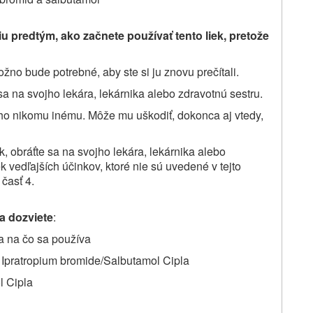
iu predtým, ako začnete
používať
tento liek, pretože
žno bude potrebné, aby ste si ju znovu prečítali.
sa na svojho lekára, lekárnika alebo zdravotnú sestru.
 ho nikomu inému. Môže mu uškodiť, dokonca aj vtedy,
k, obráťte sa na svojho lekára, lekárnika alebo
k vedľajších účinkov, ktoré nie sú uvedené v tejto
 časť 4.
sa dozviete
:
a na čo sa používa
e Ipratropium bromide/Salbutamol Cipla
l Cipla