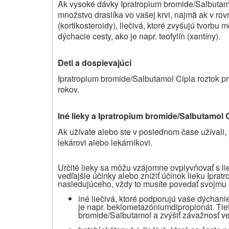
Ak vysoké dávky Ipratropium bromide/Salbutam
množstvo draslíka vo vašej krvi, najmä ak v rov
(kortikosteroidy), liečivá, ktoré zvyšujú tvorbu m
dýchacie cesty, ako je napr. teofylín (xantíny).
Deti a dospievajúci
Ipratropium bromide/Salbutamol Cipla roztok p
rokov.
Iné lieky a Ipratropium bromide/Salbutamol 
Ak užívate alebo ste v poslednom čase užívali, 
lekárovi alebo lekárnikovi.
Určité lieky sa môžu vzájomne ovplyvňovať s l
vedľajšie účinky alebo znížiť účinok lieku Ipra
nasledujúceho, vždy to musíte povedať svojmu 
iné liečivá, ktoré podporujú vaše dýchanie
je napr. beklometazóniumdipropionát. Tiet
bromide/Salbutamol a zvýšiť závažnosť ve