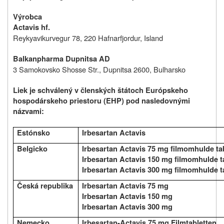
Výrobca
Actavis hf.
Reykyavikurvegur 78, 220 Hafnarfjordur, Island
Balkanpharma Dupnitsa AD
3 Samokovsko Shosse Str., Dupnitsa 2600, Bulharsko
Liek je schválený v členských štátoch Európskeho
hospodárskeho priestoru (EHP) pod nasledovnými
názvami:
Estónsko
Irbesartan Actavis
Belgicko
Irbesartan Actavis 75 mg filmomhulde ta
Irbesartan Actavis 150 mg filmomhulde t
Irbesartan Actavis 300 mg filmomhulde t
Česká republika
Irbesartan Actavis 75 mg
Irbesartan Actavis 150 mg
Irbesartan Actavis 300 mg
Nemecko
Irbesartan-Actavis 75 mg Filmtabletten