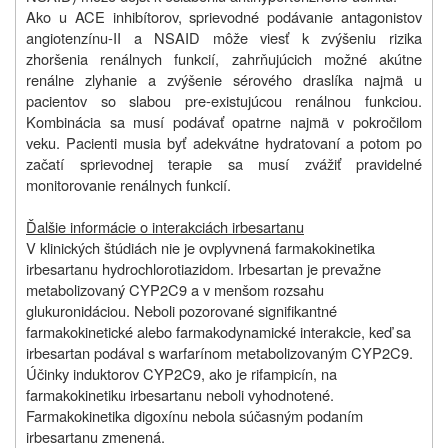
Ako u ACE inhibítorov, sprievodné podávanie antagonistov
angiotenzínu-II a NSAID môže viesť k zvýšeniu rizika
zhoršenia renálnych funkcií, zahrňujúcich možné akútne
renálne zlyhanie a zvýšenie sérového draslíka najmä u
pacientov so slabou pre-existujúcou renálnou funkciou.
Kombinácia sa musí podávať opatrne najmä v pokročilom
veku. Pacienti musia byť adekvátne hydratovaní a potom po
začatí sprievodnej terapie sa musí zvážiť pravidelné
monitorovanie renálnych funkcií.
Ďalšie informácie o interakciách irbesartanu
V klinických štúdiách nie je ovplyvnená farmakokinetika
irbesartanu hydrochlorotiazidom. Irbesartan je prevažne
metabolizovaný CYP2C9 a v menšom rozsahu
glukuronidáciou. Neboli pozorované signifikantné
farmakokinetické alebo farmakodynamické interakcie, keď sa
irbesartan podával s warfarínom metabolizovaným CYP2C9.
Účinky induktorov CYP2C9, ako je rifampicín, na
farmakokinetiku irbesartanu neboli vyhodnotené.
Farmakokinetika digoxínu nebola súčasným podaním
irbesartanu zmenená.