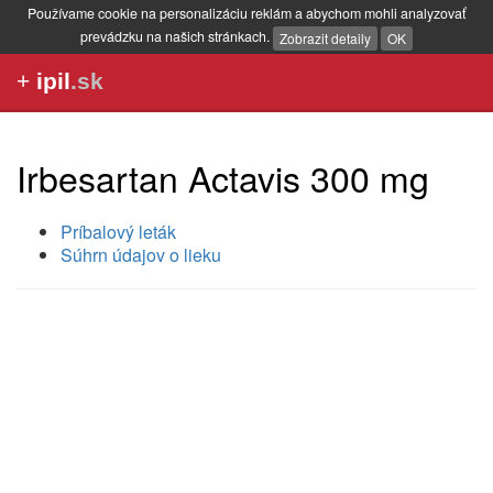
Používame cookie na personalizáciu reklám a abychom mohli analyzovať
prevádzku na našich stránkach.
Zobrazit detaily
OK
+
ipil
.sk
Irbesartan Actavis 300 mg
Príbalový leták
Súhrn údajov o lieku