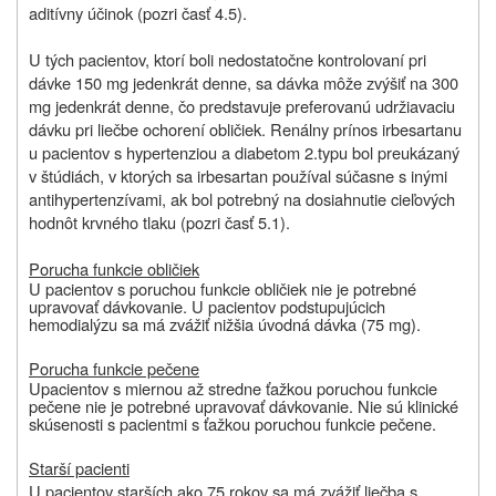
aditívny účinok (pozri časť 4.5).
U tých pacientov, ktorí boli nedostatočne kontrolovaní pri
dávke 150 mg jedenkrát denne, sa dávka môže zvýšiť na 300
mg jedenkrát denne, čo predstavuje preferovanú udržiavaciu
dávku pri liečbe ochorení obličiek. Renálny prínos irbesartanu
u pacientov s hypertenziou a diabetom 2.typu bol preukázaný
v štúdiách, v ktorých sa irbesartan používal súčasne s inými
antihypertenzívami, ak bol potrebný na dosiahnutie cieľových
hodnôt krvného tlaku (pozri časť 5.1).
Porucha funkcie obličiek
U pacientov s poruchou funkcie obličiek nie
je potrebné
upravovať dávkovanie. U pacientov podstupujúcich
hemodialýzu sa má zvážiť nižšia úvodná dávka (75 mg).
Porucha funkcie pečene
U
pacientov s miernou až stredne ťažkou poruchou funkcie
pečene nie je potrebné upravovať dávkovanie. Nie sú klinické
skúsenosti s pacientmi s ťažkou poruchou funkcie pečene.
Starší pacienti
U pacientov starších ako 75 rokov sa má zvážiť liečba s