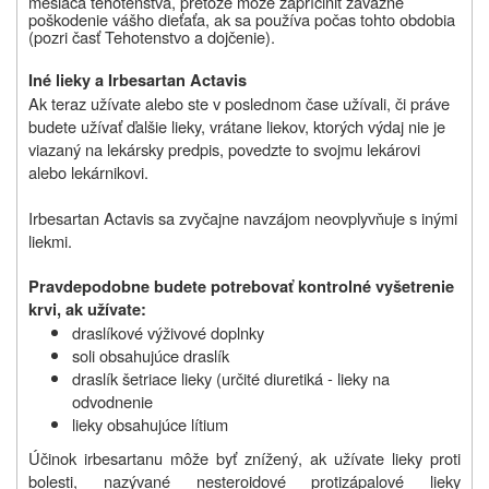
mesiaca tehotenstva, pretože môže zapríčiniť závažné
poškodenie vášho dieťaťa, ak sa používa počas tohto obdobia
(pozri časť Tehotenstvo a dojčenie).
Iné lieky a Irbesartan Actavis
Ak teraz užívate alebo ste v poslednom čase užívali, či práve
budete užívať ďalšie lieky, vrátane liekov, ktorých výdaj nie je
viazaný na lekársky predpis, povedzte to svojmu lekárovi
alebo lekárnikovi.
Irbesartan Actavis sa zvyčajne navzájom neovplyvňuje s inými
liekmi.
Pravdepodobne budete potrebovať kontrolné vyšetrenie
krvi, ak užívate:
draslíkové výživové doplnky
soli obsahujúce draslík
draslík šetriace lieky (určité diuretiká - lieky na
odvodnenie
lieky obsahujúce lítium
Účinok irbesartanu môže byť znížený, ak užívate lieky proti
bolesti, nazývané nesteroidové protizápalové lieky