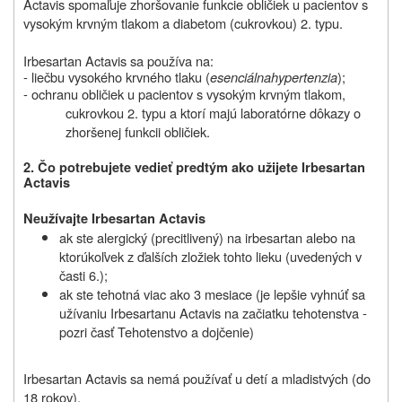
Actavis spomaľuje zhoršovanie funkcie obličiek u pacientov s
vysokým krvným tlakom a diabetom (cukrovkou) 2. typu.
Irbesartan Actavis sa používa na:
- liečbu vysokého krvného tlaku (
esenciálna
hypertenzia
);
- ochranu obličiek u pacientov s vysokým krvným tlakom,
cukrovkou 2. typu a ktorí majú laboratórne dôkazy o
zhoršenej funkcii obličiek.
2.
Čo potrebujete vedieť predtým ako užijete Irbesartan
Actavis
Neužívajte Irbesartan Actavis
ak ste alergický (precitlivený) na irbesartan alebo na
ktorúkoľvek z ďalších zložiek tohto lieku (uvedených v
časti 6.);
ak ste tehotná viac ako 3 mesiace (je lepšie vyhnúť sa
užívaniu Irbesartanu Actavis na začiatku tehotenstva -
pozri časť Tehotenstvo a dojčenie)
Irbesartan Actavis sa nemá používať u detí a mladistvých (do
18 rokov).