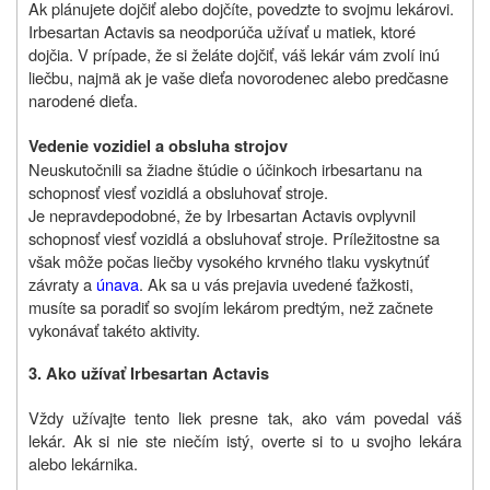
Ak plánujete dojčiť alebo dojčíte, povedzte to svojmu lekárovi.
Irbesartan Actavis sa neodporúča užívať u matiek, ktoré
dojčia. V prípade, že si želáte dojčiť, váš lekár vám zvolí inú
liečbu, najmä ak je vaše dieťa novorodenec alebo predčasne
narodené dieťa.
Vedenie vozidiel a obsluha strojov
Neuskutočnili sa žiadne štúdie o účinkoch irbesartanu na
schopnosť viesť vozidlá a obsluhovať stroje.
Je nepravdepodobné, že by Irbesartan Actavis ovplyvnil
schopnosť viesť vozidlá a obsluhovať stroje. Príležitostne sa
však môže počas liečby vysokého krvného tlaku vyskytnúť
závraty a
únava
. Ak sa u vás prejavia uvedené ťažkosti,
musíte sa poradiť so svojím lekárom predtým, než začnete
vykonávať takéto aktivity.
3.
Ako užívať Irbesartan Actavis
Vždy užívajte tento liek presne tak, ako vám povedal váš
lekár. Ak si nie ste niečím istý, overte si to u svojho lekára
alebo lekárnika.