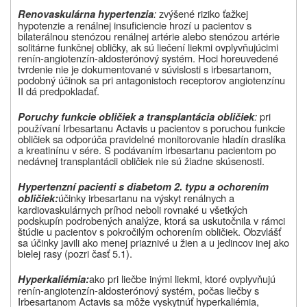
:
zvýšené riziko ťažkej
Renovaskulárna hypertenzia
hypotenzie a renálnej insuficiencie hrozí u pacientov s
bilaterálnou stenózou renálnej artérie alebo stenózou artérie
solitárne funkčnej obličky, ak sú liečení liekmi ovplyvňujúcimi
renín-angiotenzín-aldosterónový systém. Hoci horeuvedené
tvrdenie nie je dokumentované v súvislosti s irbesartanom,
podobný účinok sa pri antagonistoch receptorov angiotenzínu
II dá predpokladať.
:
pri
Poruchy funkcie obličiek a transplantácia obličiek
používaní Irbesartanu Actavis u pacientov s poruchou funkcie
obličiek sa odporúča pravidelné monitorovanie hladín draslíka
a kreatinínu v sére. S podávaním irbesartanu pacientom po
nedávnej transplantácii obličiek nie sú žiadne skúsenosti.
Hypertenzní pacienti s diabetom 2. typu a ochorením
účinky irbesartanu na výskyt renálnych a
obličiek:
kardiovaskulárnych príhod neboli rovnaké u všetkých
podskupín podrobených analýze, ktorá sa uskutočnila v rámci
štúdie u pacientov s pokročilým ochorením obličiek. Obzvlášť
sa účinky javili ako menej priaznivé u žien a u jedincov inej ako
bielej rasy (pozri časť 5.1).
ako pri liečbe inými liekmi, ktoré ovplyvňujú
Hyperkaliémia:
renín-angiotenzín-aldosterónový systém, počas liečby s
Irbesartanom Actavis sa môže vyskytnúť hyperkaliémia,