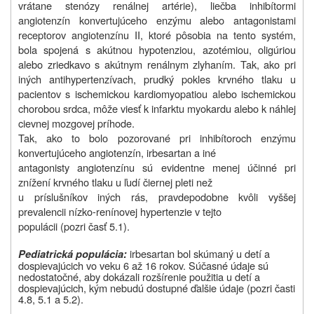
vrátane stenózy renálnej artérie), liečba inhibítormi
angiotenzín konvertujúceho enzýmu alebo antagonistami
receptorov angiotenzínu II, ktoré pôsobia na tento systém,
bola spojená s akútnou hypotenziou, azotémiou, oligúriou
alebo zriedkavo s akútnym renálnym zlyhaním. Tak, ako pri
iných antihypertenzívach, prudký pokles krvného tlaku u
pacientov s ischemickou kardiomyopatiou alebo ischemickou
chorobou srdca, môže viesť k infarktu myokardu alebo k náhlej
cievnej mozgovej príhode.
Tak, ako to bolo pozorované pri inhibítoroch enzýmu
konvertujúceho angiotenzín, irbesartan a iné
antagonisty angiotenzínu sú evidentne menej účinné pri
znížení krvného tlaku u ľudí čiernej pleti než
u príslušníkov iných rás, pravdepodobne kvôli vyššej
prevalencii nízko-renínovej hypertenzie v tejto
populácii (pozri časť 5.1).
irbesartan bol skúmaný u detí a
Pediatrická populácia:
dospievajúcich vo veku 6 až 16 rokov. Súčasné údaje sú
nedostatočné, aby dokázali rozšírenie použitia u detí a
dospievajúcich, kým nebudú dostupné ďalšie údaje (pozri časti
4.8, 5.1 a 5.2).