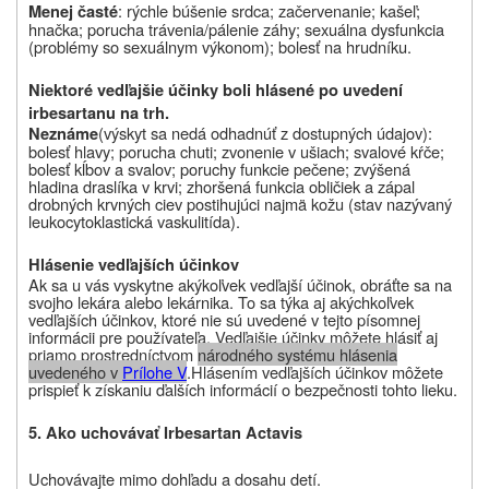
: rýchle búšenie srdca; začervenanie; kašeľ;
Menej časté
hnačka; porucha trávenia/pálenie záhy; sexuálna dysfunkcia
(problémy so
sexuálnym výkonom); bolesť na hrudníku.
Niektoré vedľajšie účinky boli hlásené po uvedení
irbesartanu na trh.
(výskyt sa nedá odhadnúť z dostupných údajov):
Neznáme
bolesť hlavy; porucha chuti; zvonenie v ušiach; svalové kŕče;
bolesť kĺbov a svalov; poruchy funkcie pečene; zvýšená
hladina draslíka v krvi; zhoršená funkcia obličiek a
zápal
drobných krvných ciev postihujúci najmä kožu (stav nazývaný
leukocytoklastická vaskulitída).
Hlásenie vedľajších účinkov
Ak sa u vás vyskytne akýkoľvek vedľajší účinok, obráťte sa na
svojho lekára alebo lekárnika. To sa týka aj akýchkoľvek
vedľajších účinkov, ktoré nie sú uvedené v tejto písomnej
informácii pre používateľa. Vedľajšie účinky môžete hlásiť aj
priamo prostredníctvom
národného systému hlásenia
uvedeného v
Prílohe V
.
Hlásením vedľajších účinkov môžete
prispieť k získaniu ďalších informácií o bezpečnosti tohto lieku
.
5. Ako uchovávať Irbesartan Actavis
Uchovávajte mimo dohľadu a dosahu detí.