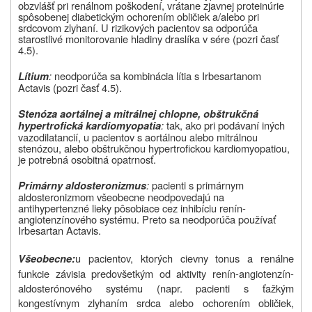
obzvlášť pri renálnom poškodení, vrátane zjavnej proteinúrie
spôsobenej diabetickým ochorením obličiek a/alebo pri
srdcovom zlyhaní. U rizikových pacientov sa odporúča
starostlivé monitorovanie hladiny draslíka v sére (pozri časť
4.5).
:
neodporúča sa kombinácia lítia s Irbesartanom
Lítium
Actavis (pozri časť 4.5).
Stenóza aortálnej a mitrálnej chlopne, obštrukčná
:
tak, ako pri podávaní iných
hypertrofická kardiomyopatia
vazodilatancií, u pacientov s aortálnou alebo mitrálnou
stenózou, alebo obštrukčnou hypertrofickou kardiomyopatiou,
je potrebná osobitná opatrnosť.
:
pacienti s primárnym
Primárny aldosteronizmus
aldosteronizmom všeobecne neodpovedajú na
antihypertenzné lieky pôsobiace cez inhibíciu renín-
angiotenzínového systému. Preto sa neodporúča používať
Irbesartan Actavis.
u pacientov, ktorých cievny tonus a renálne
Všeobecne:
funkcie závisia predovšetkým od aktivity renín-angiotenzín-
aldosterónového systému (napr. pacienti s ťažkým
kongestívnym zlyhaním srdca alebo ochorením obličiek,