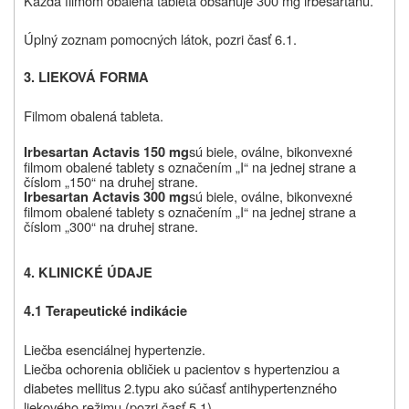
Každá filmom obalená tableta obsahuje 300 mg irbesartanu.
Úplný zoznam pomocných látok, pozri časť 6.1.
3. LIEKOVÁ FORMA
Filmom obalená tableta.
sú biele, oválne, bikonvexné
Irbesartan Actavis 150 mg
filmom obalené tablety s označením „I“ na jednej strane a
číslom „150“ na druhej strane.
sú biele, oválne, bikonvexné
Irbesartan Actavis 300 mg
filmom obalené tablety s označením „I“ na jednej strane a
číslom „300“ na druhej strane.
4. KLINICKÉ ÚDAJE
4.1 Terapeutické indikácie
Liečba esenciálnej hypertenzie.
Liečba ochorenia obličiek u pacientov s hypertenziou a
diabetes mellitus 2.typu ako súčasť antihypertenzného
liekového režimu (pozri časť 5.1).