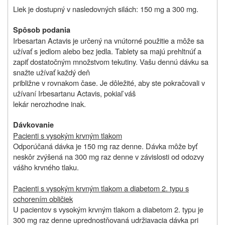
Liek je dostupný v nasledovných silách: 150 mg a 300 mg.
Spôsob podania
Irbesartan Actavis je určený na vnútorné použitie a môže sa
užívať s jedlom alebo bez jedla. Tablety sa majú prehltnúť a
zapiť dostatočným množstvom tekutiny. Vašu dennú dávku sa
snažte užívať každý deň
približne v rovnakom čase. Je dôležité, aby ste pokračovali v
užívaní Irbesartanu Actavis, pokiaľ váš
lekár nerozhodne inak.
Dávkovanie
Pacienti s vysokým krvným tlakom
Odporúčaná dávka je 150 mg raz denne. Dávka môže byť
neskôr zvýšená na 300 mg raz denne v závislosti od odozvy
vášho krvného tlaku.
Pacienti s vysokým krvným tlakom a diabetom 2. typu s
ochorením obličiek
U pacientov s vysokým krvným tlakom a diabetom 2. typu je
300 mg raz denne uprednostňovaná udržiavacia dávka pri