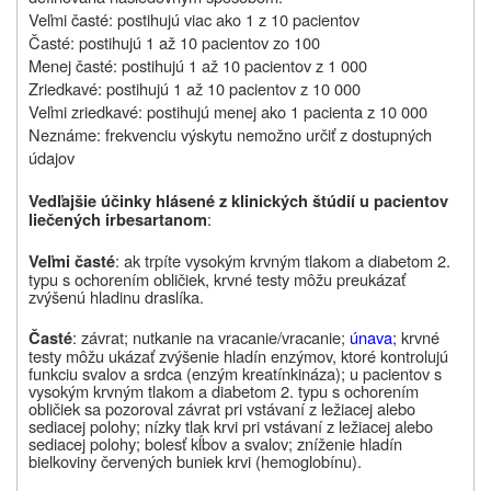
Veľmi časté: postihujú viac ako 1 z 10 pacientov
Časté: postihujú 1 až 10 pacientov zo 100
Menej časté: postihujú 1 až 10 pacientov z 1 000
Zriedkavé: postihujú 1 až 10 pacientov z 10 000
Veľmi zriedkavé: postihujú menej ako 1 pacienta z 10 000
Neznáme: frekvenciu výskytu nemožno určiť z dostupných
údajov
Vedľajšie účinky hlásené z klinických štúdií u pacientov
:
liečených irbesartanom
: ak trpíte vysokým krvným tlakom a diabetom 2.
Veľmi časté
typu s ochorením obličiek, krvné testy môžu preukázať
zvýšenú hladinu draslíka.
: závrat; nutkanie na vracanie/vracanie;
únava
; krvné
Časté
testy môžu ukázať zvýšenie hladín enzýmov, ktoré kontrolujú
funkciu svalov a srdca (enzým kreatínkináza); u
pacientov s
vysokým krvným tlakom a
diabetom 2.
typu s
ochorením
obličiek sa pozoroval závrat pri vstávaní z ležiacej alebo
sediacej polohy; nízky tlak krvi pri vstávaní z ležiacej alebo
sediacej polohy; bolesť kĺbov a svalov; zníženie hladín
bielkoviny červených buniek krvi (hemoglobínu).