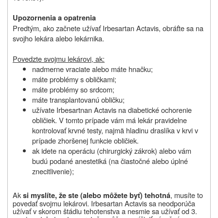
Upozornenia a opatrenia
Predtým, ako začnete užívať Irbesartan Actavis, obráťte sa na
svojho lekára alebo lekárnika.
Povedzte svojmu lekárovi, ak:
nadmerne vraciate alebo máte hnačku;
máte problémy s obličkami;
máte problémy so srdcom;
máte transplantovanú obličku;
užívate Irbesartnan Actavis na diabetické ochorenie
obličiek. V tomto prípade vám má lekár pravidelne
kontrolovať krvné testy, najmä hladinu draslíka v krvi v
prípade zhoršenej funkcie obličiek.
ak idete na operáciu (chirurgický zákrok) alebo vám
budú podané anestetiká (na čiastočné alebo úplné
znecitlivenie);
Ak
, musíte to
si myslíte, že ste (alebo môžete byť) tehotná
povedať svojmu lekárovi. Irbesartan Actavis sa neodporúča
užívať v skorom štádiu tehotenstva a nesmie sa užívať od 3.