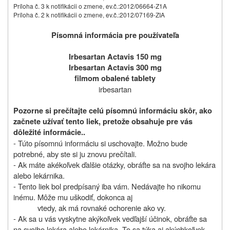
Príloha č. 3 k notifikácii o zmene, ev.č.:
2012/06664-Z1A
Príloha č. 2 k notifikácii o zmene, ev.č.:
2012/07169-ZIA
Písomná informácia pre používateľa
Irbesartan Actavis 150 mg
Irbesartan Actavis 300 mg
filmom obalené tablety
irbesartan
Pozorne si prečítajte celú písomnú informáciu skôr, ako
začnete užívať tento liek, pretože obsahuje pre vás
dôležité informácie..
- Túto písomnú informáciu si uschovajte. Možno bude
potrebné, aby ste si ju znovu prečítali.
- Ak máte akékoľvek ďalšie otázky, obráťte sa na svojho lekára
alebo lekárnika.
- Tento liek bol predpísaný iba vám. Nedávajte ho nikomu
inému. Môže mu uškodiť, dokonca aj
vtedy, ak má rovnaké ochorenie ako vy.
- Ak sa u vás vyskytne akýkoľvek vedľajší účinok, obráťte sa
na svojho lekára alebo lekárnika. To sa týka aj akýchkoľvek