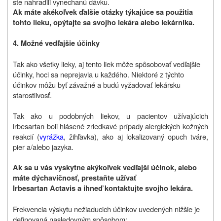
ste nahradili vynechanú dávku.
Ak máte akékoľvek ďalšie otázky týkajúce sa použitia
tohto lieku, opýtajte sa svojho lekára alebo lekárnika.
4. Možné vedľajšie účinky
Tak ako všetky lieky, aj tento liek môže spôsobovať vedľajšie
účinky, hoci sa neprejavia u každého. Niektoré z týchto
účinkov môžu byť závažné a budú vyžadovať lekársku
starostlivosť.
Tak ako u podobných liekov, u pacientov užívajúcich
irbesartan boli hlásené zriedkavé prípady alergických kožných
reakcií (
vyrážka
, žihľavka), ako aj lokalizovaný opuch tváre,
pier a/alebo jazyka.
Ak sa u vás vyskytne akýkoľvek vedľajší účinok, alebo
máte dýchavičnosť, prestaňte užívať
Irbesartan Actavis a ihneď kontaktujte svojho lekára.
Frekvencia výskytu nežiaducich účinkov uvedených nižšie je
definovaná nasledovným spôsobom: