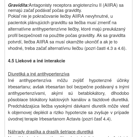
Antagonisty receptora angiotenzínu II (AIIRA) sa
Gravidita:
nemajú začať podávať počas gravidity.
Pokiaľ nie je pokračovanie liečby AIIRA nevyhnutné, u
pacientok plánujúcich graviditu sa liečba musí zmeniť na
alternatívne antihypertenzívne liečby, ktoré majú preukázaný
profil bezpečnosti na použitie počas gravidity. Ak sa gravidita
potvrdí, liečba AIIRA sa musí okamžite ukončiť a ak je to
vhodné, treba začať alternatívnu liečbu (pozri časti 4.3 a 4.6).
4.5 Liekové a iné interakcie
Diuretiká a iné antihypertenzíva
Iné antihypertenzíva môžu zvýšiť hypotenzné účinky
irbesartanu; avšak irbesartan bol bezpečne podávaný s inými
antihypertenzívami, akými sú betablokátory, dlhodobo
pôsobiace blokátory kalciových kanálov a tiazidové diuretiká.
Predchádzajúca liečba vysokými dávkami diuretík môže viesť
k objemovej deplécii a riziko hypotenzie sa zvyšuje v prípade
úvodnej terapie Irbesartanom Actavis (pozri časť 4.4).
Náhrady draslíka a draslík šetriace diuretiká