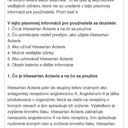
vedľajších účinkov, ktoré nie sú uvedené v tejto písomnej
informácii pre používateľa. Pozri časť 4.
:
V tejto písomnej informácii pre používateľa sa dozviete
1. Čo je Irbesartan Actavis a na čo sa používa
2. Čo potrebujete vedieť predtým, ako užijete Irbesartan
Actavis
3. Ako užívať Irbesartan Actavis
4. Možné vedľajšie účinky
5. Ako uchovávať Irbesartan Actavis
6. Obsah balenia a ďalšie informácie
1.
Čo je Irbesartan Actavis a na čo sa používa
Irbesartan Actavis patrí do skupiny liekov známych ako
antagonisty receptorov angiotenzínu-II. Angiotenzín-II je látka
produkovaná v organizme, ktorá sa viaže na receptory v
krvných cievach a tým spôsobuje ich zúženie. Výsledkom je
zvýšenie krvného tlaku. Irbesartan Actavis zabraňuje
naviazaniu angiotenzínu-II na tieto receptory, čím spôsobuje
rozšírenie krvných ciev a zníženie krvného tlaku. Irbesartan