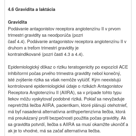
4.6 Gravidita a laktácia
Gravidita
Podávanie antagonistov receptora angiotenzínu II v prvom
trimestri gravidity sa neodporúča (pozri
časť 4.4). Podávanie antagonistov receptora angiotenzínu II v
druhom a treťom trimestri gravidity je
kontraindikované (pozri časti 4.3 a 4.4).
Epidemiologický dôkaz o riziku teratogenicity po expozícii ACE
inhibítormi počas prvého trimestra gravidity nebol konečný,
isté zvýšenie rizika sa však nemôže vylúčiť. Kým neexistujú
kontrolované epidemiologické údaje o rizikách Antagonistov
Receptora Angiotenzínu II (AIIRA), sa v prípade tohto typu
liekov môžu vyskytovať podobné riziká. Pokiaľ sa nevyžaduje
nepretržitá liečba AIIRA, pacientkam, ktoré plánujú otehotnieť,
má byť nasadená alternatívna antihypertenzívna liečba, ktorá
má preukázaný profil bezpečnosti použitia počas gravidity. Ak
sa gravidita potvrdí, liečba s AIIRA sa musí okamžite ukončiť a
ak je to vhodné, má sa začať alternatívna liečba.