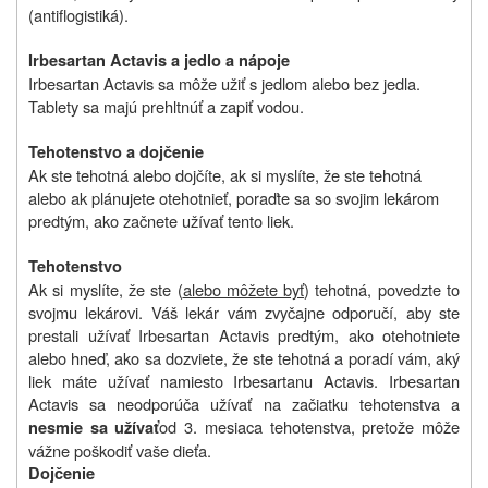
(antiflogistiká).
Irbesartan Actavis a jedlo a nápoje
Irbesartan Actavis sa môže užiť s jedlom alebo bez jedla.
Tablety sa majú prehltnúť a zapiť vodou.
Tehotenstvo a dojčenie
Ak ste tehotná alebo dojčíte, ak si myslíte, že ste tehotná
alebo ak plánujete otehotnieť, poraďte sa so svojim lekárom
predtým, ako začnete užívať tento liek.
Tehotenstvo
Ak si myslíte, že ste (
alebo môžete byť
) tehotná, povedzte to
svojmu lekárovi. Váš lekár vám zvyčajne odporučí, aby ste
prestali užívať Irbesartan Actavis predtým, ako otehotniete
alebo hneď, ako sa dozviete, že ste tehotná a poradí vám, aký
liek máte užívať namiesto Irbesartanu Actavis. Irbesartan
Actavis sa neodporúča užívať na začiatku tehotenstva a
od 3. mesiaca tehotenstva, pretože môže
nesmie sa užívať
vážne poškodiť vaše dieťa.
Dojčenie