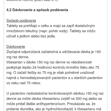
4.2 Dávkovanie a spôsob podávania
Spôsob podávania
Tablety sa prehĺtajú v celku a majú sa zapiť dostatočným
množstvom tekutiny (napr. pohár vody). Tablety sa môžu
užívať s jedlom alebo bez jedla.
Dávkovanie
Zvyčajná odporúčaná začiatočná a udržiavacia dávka je 150
mg raz denne.
Irbesartan v dávke 150 mg raz denne vo všeobecnosti
poskytuje lepšiu 24 hodinovú kontrolu krvného tlaku ako 75
mg. O začatí liečby so 75 mg je však potrebné uvažovať
najmä u hemodialyzovaných pacientov a u starších pacientov
vo veku nad 75 rokov.
U pacientov nedostatočne kontrolovaných dávkou 150 mg raz
denne sa môže dávka irbesartanu zvýšiť na 300 mg alebo sa
môže pridať ďalšie antihypertenzívum. Preukázalo sa, že
pridanie diuretika, ako je hydrochlorotiazid, k irbesartanu má