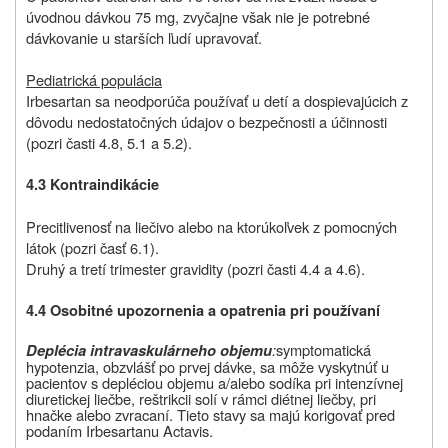
úvodnou dávkou 75 mg, zvyčajne však nie je potrebné
dávkovanie u starších ľudí upravovať.
Pediatrická populácia
Irbesartan sa neodporúča používať u detí a dospievajúcich z
dôvodu nedostatočných údajov o bezpečnosti a účinnosti
(pozri časti 4.8, 5.1 a 5.2).
4.3 Kontraindikácie
Precitlivenosť na liečivo alebo na ktorúkoľvek z pomocných
látok (pozri časť 6.1).
Druhý a tretí trimester gravidity (pozri časti 4.4 a 4.6).
4.4 Osobitné upozornenia a opatrenia pri používaní
:
symptomatická
Deplécia intravaskulárneho objemu
hypotenzia, obzvlášť po prvej dávke, sa môže vyskytnúť u
pacientov s depléciou objemu a/alebo sodíka pri intenzívnej
diuretickej liečbe, reštrikcii solí v rámci diétnej liečby, pri
hnačke alebo zvracaní. Tieto stavy sa majú korigovať pred
podaním Irbesartanu Actavis.