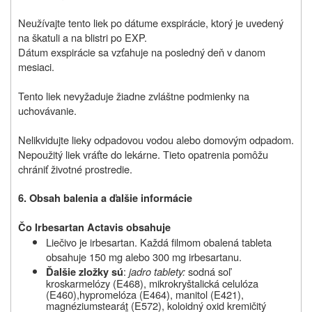
Neužívajte tento liek po dátume exspirácie, ktorý je uvedený
na škatuli a na blistri po EXP.
Dátum exspirácie sa vzťahuje na posledný deň v danom
mesiaci.
Tento liek nevyžaduje žiadne zvláštne podmienky na
uchovávanie.
Nelikvidujte lieky odpadovou vodou alebo domovým odpadom.
Nepoužitý liek vráťte do lekárne. Tieto opatrenia pomôžu
chrániť životné prostredie.
6. Obsah balenia a ďalšie informácie
Čo Irbesartan Actavis obsahuje
Liečivo je irbesartan. Každá filmom obalená tableta
obsahuje 150 mg alebo 300 mg irbesartanu.
:
jadro tablety:
sodná soľ
Ďalšie zložky sú
kroskarmelózy (E468), mikrokryštalická celulóza
(E460),hypromelóza (E464), manitol (E421),
ma
g
néziumsteará
t
(E572), koloidný oxid kremičitý