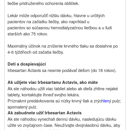
liečbe pridruženého ochorenia obličiek.
Lekár môže odporučiť nižšiu dávku, hlavne u určitých
pacientov na začiatku liečby, ako napríklad u
pacientov so súčasnou hemodialyzačnou liečbou a u ľudí
starších ako 75 rokov.
Maximálny účinok na zníženie krvného tlaku sa dosiahne po
4-6 týždňoch od začatia liečby.
Deti a dospievajúci
Irbesartan Actavis sa nesmie podávať deťom (do 18 rokov).
Ak užijete viac Irbesartanu Actavis, ako máte
Ak ste náhodou užili viac tabliet alebo ak dieťa zhltne nejaké
tablety, kontaktujte ihneď svojho lekára.
Príznakmi predávkovania sú nízky krvný tlak a zrýc
hlen
ý pulz;
spomalený pulz.
Ak zabudnete užiť Irbesartan Actavis
Ak ste náhodou vynechali dennú dávku, nasledujúcu dávku
užite vo zvyčajnom čase. Neužívajte dvojnásobnú dávku, aby