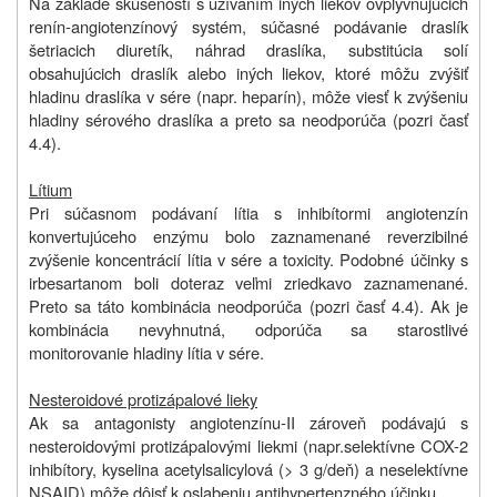
Na základe skúseností s užívaním iných liekov ovplyvňujúcich
renín-angiotenzínový systém, súčasné podávanie draslík
šetriacich diuretík, náhrad draslíka, substitúcia solí
obsahujúcich draslík alebo iných liekov, ktoré môžu zvýšiť
hladinu draslíka v sére (napr. heparín), môže viesť k zvýšeniu
hladiny sérového draslíka a preto sa neodporúča (pozri časť
4.4).
Lítium
Pri súčasnom podávaní lítia s inhibítormi angiotenzín
konvertujúceho enzýmu bolo zaznamenané reverzibilné
zvýšenie koncentrácií lítia v sére a toxicity. Podobné účinky s
irbesartanom boli doteraz veľmi zriedkavo zaznamenané.
Preto sa táto kombinácia neodporúča (pozri časť 4.4). Ak je
kombinácia nevyhnutná, odporúča sa starostlivé
monitorovanie hladiny lítia v sére.
Nesteroidové protizápalové lieky
Ak sa antagonisty angiotenzínu-II zároveň podávajú s
nesteroidovými protizápalovými liekmi (napr.selektívne COX-2
inhibítory, kyselina acetylsalicylová (> 3 g/deň) a neselektívne
NSAID) môže dôjsť k oslabeniu antihypertenzného účinku.