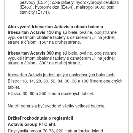
bezvodý (E551);
obal tablety:
hydroxypropyl celulóza
(E463), hypromelóza (E464), makrogol
6000; oxid
titaničitý (E171).
Ako vyzerá Irbesartan Actavis a obsah balenia
sú biele, oválne, obojstranne
Irbesartan Actavis 150 mg
vypuklé filmom obalené tablety s označením „I“ na jednej
strane a číslom „150“ na druhej strane.
sú biele, oválne, obojstranne
Irbesartan Actavis 300 mg
vypuklé filmom obalené tablety s označením „I“ na jednej
strane a číslom „300“ na druhej strane.
Irbesartan Actavis je dostupný v nasledovných baleniach:
Blistre: 10, 14, 28, 30, 56, 84, 90, 98 a 100 filmom obalených
tabliet.
Fľaška: 30, 60 a 250 filmom obalených tabliet.
Na trh nemusia byť uvedené všetky veľkosti balenia.
Držiteľ rozhodnutia o registrácii
Actavis Group PTC ehf.
Reykyavikurvegur 76-78, 220 Hafnarfjordur, Island