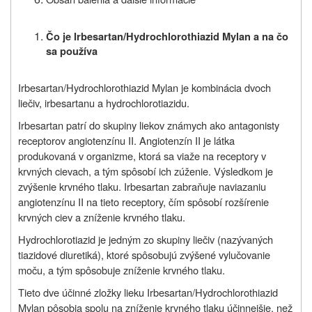
Čo je Irbesartan/Hydrochlorothiazid Mylan a na čo
sa používa
Irbesartan/Hydrochlorothiazid Mylan je kombinácia dvoch
liečiv, irbesartanu a hydrochlorotiazidu.
Irbesartan patrí do skupiny liekov známych ako antagonisty
receptorov angiotenzínu II. Angiotenzín II je látka
produkovaná v organizme, ktorá sa viaže na receptory v
krvných cievach, a tým spôsobí ich zúženie. Výsledkom je
zvýšenie krvného tlaku. Irbesartan zabraňuje naviazaniu
angiotenzínu II na tieto receptory, čím spôsobí rozšírenie
krvných ciev a zníženie krvného tlaku.
Hydrochlorotiazid je jedným zo skupiny liečiv (nazývaných
tiazidové diuretiká), ktoré spôsobujú zvýšené vylučovanie
moču, a tým spôsobuje zníženie krvného tlaku.
Tieto dve účinné zložky lieku Irbesartan/Hydrochlorothiazid
Mylan pôsobia spolu na zníženie krvného tlaku účinnejšie, než