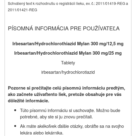
Schválený text k rozhodnutiu o registrácii lieku, ev. č.: 2011/01419-REG a
2011/01421-REG
PÍSOMNÁ INFORMÁCIA PRE POUŽÍVATEĽA
Irbesartan/Hydrochlorothiazid Mylan 300 mg/12,5 mg
Irbesartan/Hydrochlorothiazid Mylan 300 mg/25 mg
Tablety
irbesartan/hydrochlorotiazid
Pozorne si prečítajte celú písomnú informáciu predtým,
ako začnete užívať
tento liek, pretože obsahuje pre vás
dôležité informácie.
Túto písomnú informáciu si uschovajte. Možno bude
potrebné, aby ste si ju znovu prečítali.
Ak máte akékoľvek ďalšie otázky, obráťte sa na svojho
lekára alebo lekárnika.