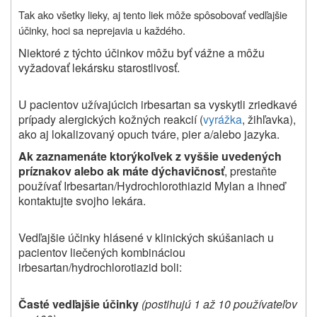
Tak ako všetky lieky, aj tento liek môže spôsobovať vedľajšie
účinky, hoci sa neprejavia u každého.
Niektoré z týchto účinkov môžu byť vážne a môžu
vyžadovať lekársku starostlivosť.
U pacientov užívajúcich irbesartan sa vyskytli zriedkavé
prípady alergických kožných reakcií (
vyrážka
, žihľavka),
ako aj lokalizovaný opuch tváre, pier a/alebo jazyka.
Ak zaznamenáte ktorýkoľvek z vyššie uvedených
príznakov alebo ak máte dýchavičnosť
, prestaňte
používať Irbesartan/Hydrochlorothiazid Mylan a ihneď
kontaktujte svojho lekára.
Vedľajšie účinky hlásené v klinických skúšaniach u
pacientov liečených kombináciou
irbesartan/hydrochlorotiazid boli:
Časté vedľajšie účinky
(postihujú 1 až 10 používateľov