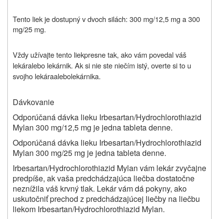
Tento liek je dostupný v dvoch silách: 300 mg/12,5 mg a 300
mg/25 mg.
Vždy užívajte
tento liek
presne tak, ako vám povedal váš
lekár
alebo lekárnik
. Ak si nie ste niečím istý, overte si to u
svojho lekára
alebo
lekárnika
.
Dávkovanie
Odporúčaná dávka lieku Irbesartan/Hydrochlorothiazid
Mylan 300 mg/12,5 mg je jedna tableta denne.
Odporúčaná dávka lieku Irbesartan/Hydrochlorothiazid
Mylan 300 mg/25 mg je jedna tableta denne.
Irbesartan/Hydrochlorothiazid Mylan vám lekár zvyčajne
predpíše, ak vaša predchádzajúca liečba dostatočne
neznížila váš krvný tlak. Lekár vám dá pokyny, ako
uskutočniť prechod z predchádzajúcej liečby na liečbu
liekom Irbesartan/Hydrochlorothiazid Mylan.