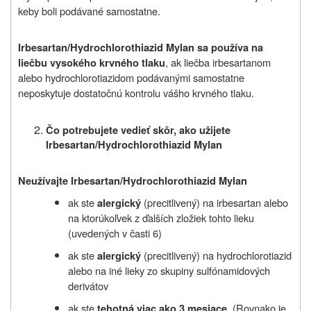
keby boli podávané samostatne.
Irbesartan/Hydrochlorothiazid Mylan sa používa na
, ak liečba irbesartanom
liečbu vysokého krvného tlaku
alebo hydrochlorotiazidom podávanými samostatne
neposkytuje dostatočnú kontrolu vášho krvného tlaku.
Čo potrebujete vedieť skôr, ako užijete
Irbesartan/Hydrochlorothiazid Mylan
Neužívajte Irbesartan/Hydrochlorothiazid Mylan
ak ste
(precitlivený) na irbesartan alebo
alergický
na ktorúkoľvek z ďalších zložiek tohto lieku
(uvedených v časti 6)
ak ste
(precitlivený) na hydrochlorotiazid
alergický
alebo
na iné lieky zo skupiny sulfónamidových
derivátov
ak ste
. (Rovnako je
tehotná viac ako 3 mesiace