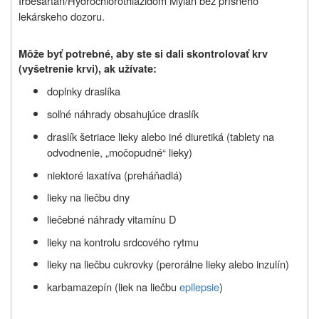
Irbesartan/Hydrochlorothiazidom Mylan bez prísneho
lekárskeho dozoru.
Môže byť potrebné, aby ste si dali skontrolovať krv
(vyšetrenie krvi), ak užívate:
doplnky draslíka
soľné náhrady obsahujúce draslík
draslík šetriace lieky alebo iné diuretiká (tablety na
odvodnenie, „močopudné“ lieky)
niektoré laxatíva (preháňadlá)
lieky na liečbu dny
liečebné náhrady vitamínu D
lieky na kontrolu srdcového rytmu
lieky na liečbu cukrovky (perorálne lieky alebo inzulín)
karbamazepín (liek na liečbu
epilepsie
)