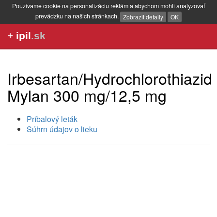
Používame cookie na personalizáciu reklám a abychom mohli analyzovať
prevádzku na našich stránkach.
Zobrazit detaily
OK
+
ipil
.sk
Irbesartan/Hydrochlorothiazid
Mylan 300 mg/12,5 mg
Príbalový leták
Súhrn údajov o lieku