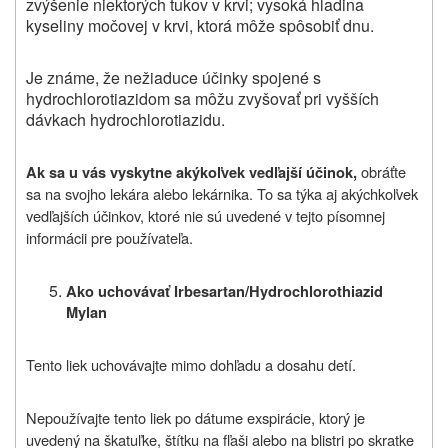
zvýšenie niektorých tukov v krvi; vysoká hladina
kyseliny močovej v krvi, ktorá môže spôsobiť dnu.
Je známe, že nežiaduce účinky spojené s
hydrochlorotiazidom sa môžu zvyšovať pri vyšších
dávkach hydrochlorotiazidu.
obráťte
Ak sa u vás vyskytne akýkoľvek vedľajší účinok,
sa na svojho lekára alebo lekárnika. To sa týka aj akýchkoľvek
vedľajších účinkov, ktoré nie sú uvedené v tejto písomnej
informácii pre používateľa.
Ako uchovávať Irbesartan/Hydrochlorothiazid
Mylan
Tento liek uchovávajte mimo dohľadu a dosahu detí.
Nepoužívajte tento liek po dátume exspirácie, ktorý je
uvedený na škatuľke, štítku na fľaši alebo na blistri po skratke