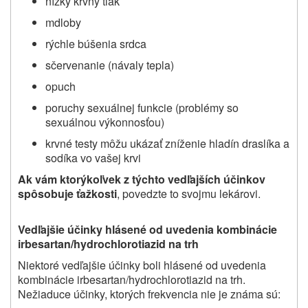
nízky krvný tlak
mdloby
rýchle búšenia srdca
sčervenanie (návaly tepla)
opuch
poruchy sexuálnej funkcie (problémy so
sexuálnou výkonnosťou)
krvné testy môžu ukázať zníženie hladín draslíka a
sodíka vo vašej krvi
Ak vám ktorýkoľvek z týchto vedľajších účinkov
spôsobuje ťažkosti
, povedzte to svojmu lekárovi.
Vedľajšie účinky hlásené od uvedenia kombinácie
irbesartan/hydrochlorotiazid na trh
Niektoré vedľajšie účinky boli hlásené od uvedenia
kombinácie irbesartan/hydrochlorotiazid na trh.
Nežiaduce účinky, ktorých frekvencia nie je známa sú: