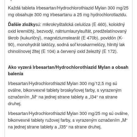
Každá tableta Irbesartan/Hydrochlorothiazid Mylan 300 mg/25
mg obsahuje 300 mg irbesartanu a 25 mg hydrochlorotiazidu.
sú
: mikrokryštalická celulóza (E 460), koloidný
Ďalšie zložky
oxid kremičitý, bezvodý, nátriumlaurylsulfát, predželatínovaný
škrob (kukuričný), magnéziumstearát (E 470b), povidón (K-
90), monohydrát laktózy, sodná soľ kroskarmelózy, hlinitý lak
chinolínovej žltej (E 104) a červený oxid železitý (E 172).
Ako vyzerá Irbesartan/Hydrochlorothiazid Mylan a obsah
balenia
Irbesartan/Hydrochlorothiazid Mylan 300 mg/12,5 mg sú
oválne, bikonvexné tablety broskyňovej farby, s vyrazeným
označením „M“ na jednej strane tablety a „I34“ na strane
druhej.
Irbesartan/Hydrochlorothiazid Mylan 300 mg/25 mg sú oválne,
bikonvexné tablety ružovej farby, s vyrazeným označením „M“
na jednej strane tablety a „I35“ na strane druhej.