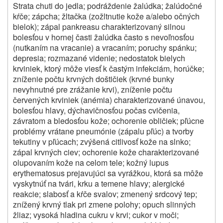
Strata chuti do jedla; podráždenie žalúdka; žalúdočné
kŕče; zápcha; žltačka (zožltnutie kože a/alebo očných
bielok); zápal pankreasu charakterizovaný silnou
bolesťou v hornej časti žalúdka často s nevoľnosťou
(nutkaním na vracanie) a vracaním; poruchy spánku;
depresia; rozmazané videnie; nedostatok bielych
krviniek, ktorý môže viesť k častým infekciám, horúčke;
zníženie počtu krvných doštičiek (krvné bunky
nevyhnutné pre zrážanie krvi), zníženie počtu
červených krviniek (anémia) charakterizované únavou,
bolesťou hlavy, dýchavičnosťou počas cvičenia,
závratom a bledosťou kože; ochorenie obličiek; pľúcne
problémy vrátane pneumónie (zápalu pľúc) a tvorby
tekutiny v pľúcach; zvýšená citlivosť kože na slnko;
zápal krvných ciev; ochorenie kože charakterizované
olupovaním kože na celom tele; kožný lupus
erythematosus prejavujúci sa vyrážkou, ktorá sa môže
vyskytnúť na tvári, krku a temene hlavy; alergické
reakcie; slabosť a kŕče svalov; zmenený srdcový tep;
znížený krvný tlak pri zmene polohy; opuch slinných
žliaz; vysoká hladina cukru v krvi; cukor v moči;