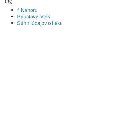
mg
^ Nahoru
Príbalový leták
Súhrn údajov o lieku