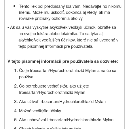
Tento liek bol predpísaný iba vám. Nedávajte ho nikomu
inému. Môže mu uškodiť, dokonca aj vtedy, ak má
rovnaké príznaky ochorenia ako vy.
- Ak sa u vás vyskytne akýkoľvek vedľajší účinok, obráťte sa
na svojho lekára
alebo
lekárnika. To sa týka aj
akýchkoľvek vedľajších účinkov, ktoré nie sú uvedené v
tejto písomnej informácii pre používateľa.
V tejto písomnej informácii pre používateľa sa dozviete:
Čo je Irbesartan/Hydrochlorothiazid Mylan a na čo sa
používa
Čo potrebujete vedieť skôr, ako
užijete
Irbesartan/Hydrochlorothiazid Mylan
Ako užívať Irbesartan/Hydrochlorothiazid Mylan
Možné vedľajšie účinky
Ako uchovávať Irbesartan/Hydrochlorothiazid Mylan
Obsah balenia a ďalšie informácie