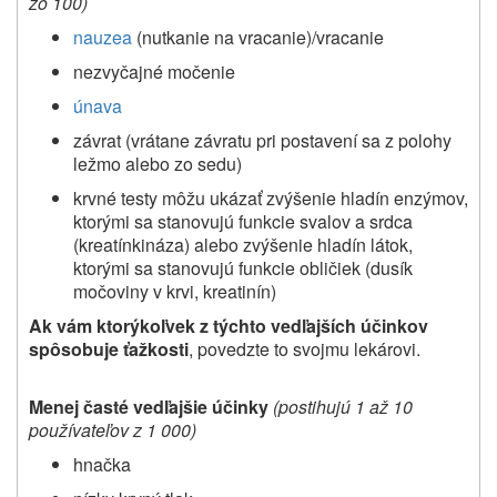
zo 100)
nauzea
(nutkanie na vracanie)/vracanie
nezvyčajné močenie
únava
závrat (vrátane závratu pri postavení sa z polohy
ležmo alebo zo sedu)
krvné testy môžu ukázať zvýšenie hladín enzýmov,
ktorými sa stanovujú funkcie svalov a srdca
(kreatínkináza) alebo zvýšenie hladín látok,
ktorými sa stanovujú funkcie obličiek (dusík
močoviny v krvi, kreatinín)
Ak vám ktorýkoľvek z týchto vedľajších účinkov
spôsobuje ťažkosti
, povedzte to svojmu lekárovi.
Menej časté vedľajšie účinky
(postihujú 1 až 10
používateľov z 1 000)
hnačka