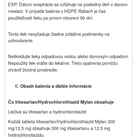
EXP. Dátum exspirácie sa vzťahuje na posledný deň v danom
mesiaci. V prípade balenia v HDPE fľašiach je čas
použiteľnosti lieku po prvom otvorení 90 dní.
Tento liek nevyžaduje žiadne zvláštne podmienky na
uchovávanie.
Nelikvidujte lieky odpadovou vodou alebo domovým odpadom.
Nepoužitý liek vráťte do lekárne. Tieto opatrenia pomôžu
chrániť životné prostredie.
Obsah balenia a ďalšie informácie
Čo Irbesartan/Hydrochlorothiazid Mylan obsahuje
Liečivá sú irbesartan a hydrochlorotiazid.
Každá tableta Irbesartan/Hydrochlorothiazid Mylan 300
mg/12,5 mg obsahuje 300 mg irbesartanu a 12,5 mg
hydrochlorotiazidu.