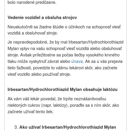
bolo narodené predčasne.
Vedenie vozidiel a obsluha strojov
Neuskutočnili sa žiadne štúdie o účinkoch na schopnosť viesť
vozidlá a obsluhovať stroje.
Je nepravdepodobné, že by mal Irbesartan/Hydrochlorothiazid
Mylan vplyv na vašu schopnosť viesť vozidlá alebo obsluhovať
stroje. Avšak príležitostne sa počas liečby vysokého krvného
tlaku môže vyskytnúť závrat alebo
únava
. Ak sa u vás prejavia
tieto ťažkosti, povedzte to vášmu lekárovi skôr, ako začnete
viesť vozidlo alebo používať stroje.
Irbesartan/Hydrochlorothiazid Mylan obsahuje laktózu
Ak vám váš lekár povedal, že trpíte neznášanlivosťou
niektorých cukrov (napr. laktózy), poraďte sa s ním skôr, ako
začnete užívať tento liek.
Ako užívať Irbesartan/Hydrochlorothiazid Mylan