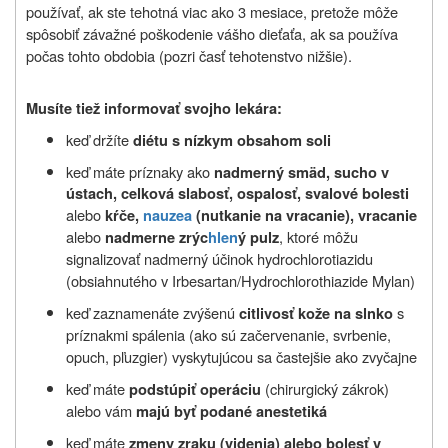
používať, ak ste tehotná viac ako 3 mesiace, pretože môže
spôsobiť závažné poškodenie vášho dieťaťa, ak sa používa
počas tohto obdobia (pozri časť tehotenstvo nižšie).
Musíte tiež informovať svojho lekára:
keď držíte
diétu s nízkym obsahom soli
keď máte príznaky ako
nadmerný smäd, sucho v
ústach, celková slabosť, ospalosť, svalové bolesti
alebo
kŕče,
nauzea
(nutkanie na vracanie), vracanie
alebo
, ktoré môžu
nadmerne zrýc
hlen
ý pulz
signalizovať nadmerný účinok hydrochlorotiazidu
(obsiahnutého v Irbesartan/Hydrochlorothiazide Mylan)
keď zaznamenáte zvýšenú
s
citlivosť kože na slnko
príznakmi spálenia (ako sú začervenanie, svrbenie,
opuch, pľuzgier) vyskytujúcou sa častejšie ako zvyčajne
keď máte
(chirurgický zákrok)
podstúpiť operáciu
alebo vám
majú byť
podané anestetiká
keď máte
zmeny zraku (videnia) alebo bolesť v