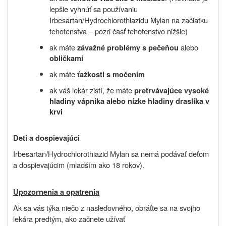
lepšie vyhnúť sa používaniu
Irbesartan/Hydrochlorothiazidu Mylan na začiatku
tehotenstva – pozri časť tehotenstvo nižšie)
ak máte
alebo
závažné problémy s pečeňou
obličkami
ak máte
ťažkosti s močením
ak váš lekár zistí, že máte
pretrvávajúce vysoké
hladiny vápnika alebo nízke hladiny draslíka v
krvi
Deti a dospievajúci
Irbesartan/Hydrochlorothiazid Mylan sa nemá podávať deťom
a dospievajúcim (mladším ako 18 rokov).
Upozornenia a opatrenia
Ak sa vás týka niečo z nasledovného, obráťte sa na svojho
lekára predtým, ako začnete užívať