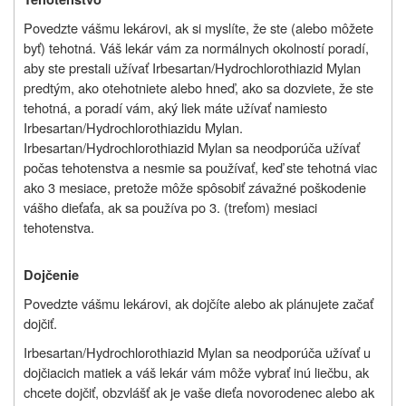
Povedzte vášmu lekárovi, ak si myslíte, že ste (alebo môžete
byť) tehotná. Váš lekár vám za normálnych okolností poradí,
aby ste prestali užívať Irbesartan/Hydrochlorothiazid Mylan
predtým, ako otehotniete alebo hneď, ako sa dozviete, že ste
tehotná, a poradí vám, aký liek máte užívať namiesto
Irbesartan/Hydrochlorothiazidu Mylan.
Irbesartan/Hydrochlorothiazid Mylan sa neodporúča užívať
počas tehotenstva a nesmie sa používať, keď ste tehotná viac
ako 3 mesiace, pretože môže spôsobiť závažné poškodenie
vášho dieťaťa, ak sa používa po 3. (treťom) mesiaci
tehotenstva.
Dojčenie
Povedzte vášmu lekárovi, ak dojčíte alebo ak plánujete začať
dojčiť.
Irbesartan/Hydrochlorothiazid Mylan sa neodporúča užívať u
dojčiacich matiek a váš lekár vám môže vybrať inú liečbu, ak
chcete dojčiť, obzvlášť ak je vaše dieťa novorodenec alebo ak