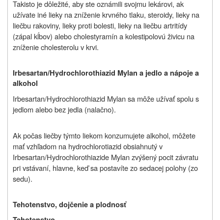
Takisto je dôležité, aby ste oznámili svojmu lekárovi, ak
užívate iné lieky na zníženie krvného tlaku, steroidy, lieky na
liečbu rakoviny, lieky proti bolesti, lieky na liečbu artritídy
(zápal kĺbov) alebo cholestyramín a kolestipolovú živicu na
zníženie cholesterolu v krvi.
Irbesartan/Hydrochlorothiazid Mylan a jedlo a nápoje a
alkohol
Irbesartan/Hydrochlorothiazid Mylan sa môže užívať spolu s
jedlom alebo bez jedla (nalačno).
Ak počas liečby týmto liekom konzumujete alkohol, môžete
mať vzhľadom na hydrochlorotiazid obsiahnutý v
Irbesartan/Hydrochlorothiazide Mylan zvýšený pocit závratu
pri vstávaní, hlavne, keď sa postavíte zo sedacej polohy (zo
sedu).
Tehotenstvo, dojčenie a plodnosť
Tehotenstvo