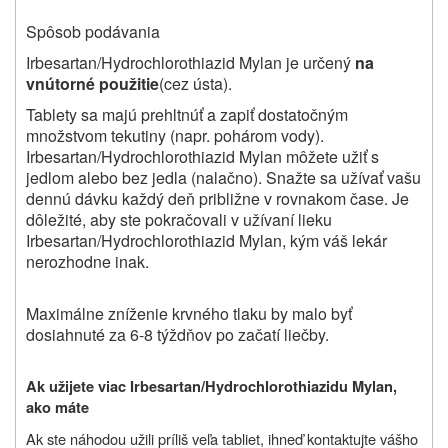
Spôsob podávania
Irbesartan/Hydrochlorothiazid Mylan je určený
na
vnútorné použitie
(cez ústa).
Tablety sa majú prehltnúť a zapiť dostatočným
množstvom tekutiny (napr. pohárom vody).
Irbesartan/Hydrochlorothiazid Mylan môžete užiť s
jedlom alebo bez jedla (nalačno). Snažte sa užívať vašu
dennú dávku každý deň približne v rovnakom čase. Je
dôležité, aby ste pokračovali v užívaní lieku
Irbesartan/Hydrochlorothiazid Mylan, kým váš lekár
nerozhodne inak.
Maximálne zníženie krvného tlaku by malo byť
dosiahnuté za 6-8 týždňov po začatí liečby.
Ak užijete viac Irbesartan/Hydrochlorothiazidu Mylan,
ako máte
Ak ste náhodou užili príliš veľa tabliet, ihneď kontaktujte vášho