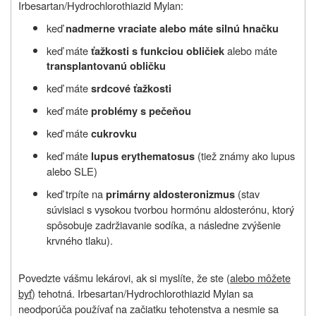
Irbesartan/Hydrochlorothiazid Mylan:
keď
nadmerne vraciate alebo máte silnú hnačku
keď máte
alebo máte
ťažkosti s funkciou obličiek
transplantovanú obličku
keď máte
srdcové ťažkosti
keď máte
problémy s pečeňou
keď máte
cukrovku
keď máte
(tiež známy ako lupus
lupus erythematosus
alebo SLE)
keď trpíte na
(stav
primárny aldosteronizmus
súvisiaci s vysokou tvorbou hormónu aldosterónu, ktorý
spôsobuje zadržiavanie sodíka, a následne zvýšenie
krvného tlaku).
Povedzte vášmu lekárovi, ak si myslíte, že ste (
alebo môžete
byť
) tehotná. Irbesartan/Hydrochlorothiazid Mylan sa
neodporúča používať na začiatku tehotenstva a nesmie sa