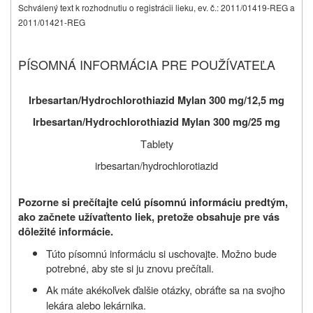
Schválený text k rozhodnutiu o registrácii lieku, ev. č.: 2011/01419-REG a
2011/01421-REG
PÍSOMNÁ INFORMÁCIA PRE POUŽÍVATEĽA
Irbesartan/Hydrochlorothiazid Mylan 300 mg/12,5 mg
Irbesartan/Hydrochlorothiazid Mylan 300 mg/25 mg
Tablety
irbesartan/hydrochlorotiazid
Pozorne si prečítajte celú písomnú informáciu predtým,
ako začnete užívať
tento liek, pretože obsahuje pre vás
dôležité informácie.
Túto písomnú informáciu si uschovajte. Možno bude
potrebné, aby ste si ju znovu prečítali.
Ak máte akékoľvek ďalšie otázky, obráťte sa na svojho
lekára alebo lekárnika.