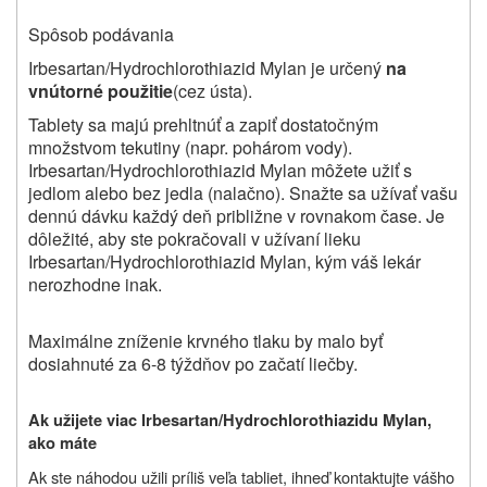
Spôsob podávania
Irbesartan/Hydrochlorothiazid Mylan je určený
na
vnútorné použitie
(cez ústa).
Tablety sa majú prehltnúť a zapiť dostatočným
množstvom tekutiny (napr. pohárom vody).
Irbesartan/Hydrochlorothiazid Mylan môžete užiť s
jedlom alebo bez jedla (nalačno). Snažte sa užívať vašu
dennú dávku každý deň približne v rovnakom čase. Je
dôležité, aby ste pokračovali v užívaní lieku
Irbesartan/Hydrochlorothiazid Mylan, kým váš lekár
nerozhodne inak.
Maximálne zníženie krvného tlaku by malo byť
dosiahnuté za 6-8 týždňov po začatí liečby.
Ak užijete viac Irbesartan/Hydrochlorothiazidu Mylan,
ako máte
Ak ste náhodou užili príliš veľa tabliet, ihneď kontaktujte vášho