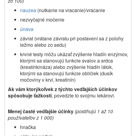
zo 100)
nauzea
(nutkanie na vracanie)/vracanie
nezvyčajné močenie
únava
závrat (vrátane závratu pri postavení sa z polohy
ležmo alebo zo sedu)
krvné testy môžu ukázať zvýšenie hladín enzýmov,
ktorými sa stanovujú funkcie svalov a srdca
(kreatínkináza) alebo zvýšenie hladín látok,
ktorými sa stanovujú funkcie obličiek (dusík
močoviny v krvi, kreatinín)
Ak vám ktorýkoľvek z týchto vedľajších účinkov
spôsobuje ťažkosti
, povedzte to svojmu lekárovi.
Menej časté vedľajšie účinky
(postihujú 1 až 10
používateľov z 1 000)
hnačka