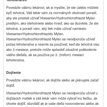
Povedzte vášmu lekárovi, ak si myslíte, že ste (alebo môžete
byť) tehotná. Váš lekár vám za normálnych okolností poradí,
aby ste prestali užívať Irbesartan/Hydrochlorothiazid Mylan
predtým, ako otehotniete alebo hneď, ako sa dozviete, že ste
tehotná, a poradí vám, aký liek máte užívať namiesto
Irbesartan/Hydrochlorothiazidu Mylan.
Irbesartan/Hydrochlorothiazid Mylan sa neodporúča užívať
počas tehotenstva a nesmie sa používať, keď ste tehotná viac
ako 3 mesiace, pretože môže spôsobiť závažné poškodenie
vášho dieťaťa, ak sa používa po 3. (treťom) mesiaci
tehotenstva.
Dojčenie
Povedzte vášmu lekárovi, ak dojčíte alebo ak plánujete začať
dojčiť.
Irbesartan/Hydrochlorothiazid Mylan sa neodporúča užívať u
dojčiacich matiek a váš lekár vám môže vybrať inú liečbu, ak
chcete dojčiť, obzvlášť ak je vaše dieťa novorodenec alebo ak