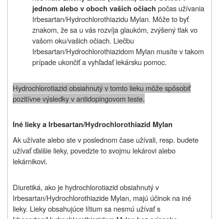
počas užívania
jednom alebo v oboch vašich očiach
Irbesartan/Hydrochlorothiazidu Mylan. Môže to byť
znakom, že sa u vás rozvíja glaukóm, zvýšený tlak vo
vašom oku/vašich očiach. Liečbu
Irbesartan/Hydrochlorothiazidom Mylan musíte v takom
prípade ukončiť a vyhľadať lekársku pomoc.
Hydrochlorotiazid obsiahnutý v tomto lieku môže spôsobiť
pozitívne výsledky v antidopingovom teste.
Iné lieky a Irbesartan/Hydrochlorothiazid Mylan
Ak užívate alebo ste v poslednom čase užívali, resp. budete
užívať ďalšie lieky, povedzte to svojmu lekárovi alebo
lekárnikovi.
Diuretiká, ako je hydrochlorotiazid obsiahnutý v
Irbesartan/Hydrochlorothiazide Mylan, majú účinok na iné
lieky. Lieky obsahujúce lítium sa nesmú užívať s