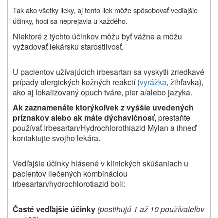
Tak ako všetky lieky, aj tento liek môže spôsobovať vedľajšie
účinky, hoci sa neprejavia u každého.
Niektoré z týchto účinkov môžu byť vážne a môžu
vyžadovať lekársku starostlivosť.
U pacientov užívajúcich irbesartan sa vyskytli zriedkavé
prípady alergických kožných reakcií (
vyrážka
, žihľavka),
ako aj lokalizovaný opuch tváre, pier a/alebo jazyka.
Ak zaznamenáte ktorýkoľvek z vyššie uvedených
príznakov alebo ak máte dýchavičnosť
, prestaňte
používať Irbesartan/Hydrochlorothiazid Mylan a ihneď
kontaktujte svojho lekára.
Vedľajšie účinky hlásené v klinických skúšaniach u
pacientov liečených kombináciou
irbesartan/hydrochlorotiazid boli:
Časté vedľajšie účinky
(postihujú 1 až 10 používateľov