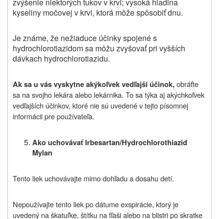
zvýšenie niektorých tukov v krvi; vysoká hladina
kyseliny močovej v krvi, ktorá môže spôsobiť dnu.
Je známe, že nežiaduce účinky spojené s
hydrochlorotiazidom sa môžu zvyšovať pri vyšších
dávkach hydrochlorotiazidu.
obráťte
Ak sa u vás vyskytne akýkoľvek vedľajší účinok,
sa na svojho lekára alebo lekárnika. To sa týka aj akýchkoľvek
vedľajších účinkov, ktoré nie sú uvedené v tejto písomnej
informácii pre používateľa.
Ako uchovávať Irbesartan/Hydrochlorothiazid
Mylan
Tento liek uchovávajte mimo dohľadu a dosahu detí.
Nepoužívajte tento liek po dátume exspirácie, ktorý je
uvedený na škatuľke, štítku na fľaši alebo na blistri po skratke