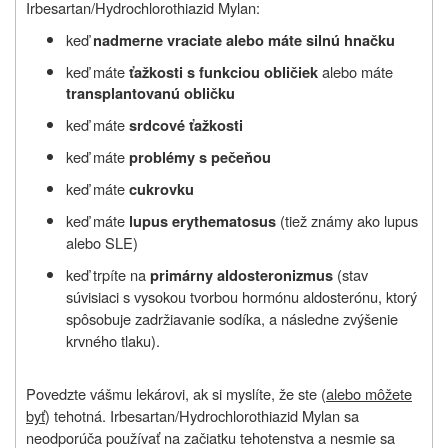
Irbesartan/Hydrochlorothiazid Mylan:
keď
nadmerne vraciate alebo máte silnú hnačku
keď máte
alebo máte
ťažkosti s funkciou obličiek
transplantovanú obličku
keď máte
srdcové ťažkosti
keď máte
problémy s pečeňou
keď máte
cukrovku
keď máte
(tiež známy ako lupus
lupus erythematosus
alebo SLE)
keď trpíte na
(stav
primárny aldosteronizmus
súvisiaci s vysokou tvorbou hormónu aldosterónu, ktorý
spôsobuje zadržiavanie sodíka, a následne zvýšenie
krvného tlaku).
Povedzte vášmu lekárovi, ak si myslíte, že ste (
alebo môžete
byť
) tehotná. Irbesartan/Hydrochlorothiazid Mylan sa
neodporúča používať na začiatku tehotenstva a nesmie sa