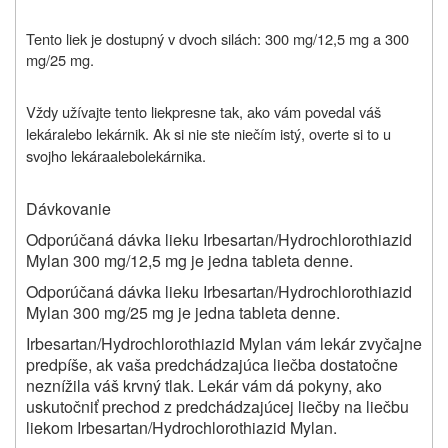
Tento liek je dostupný v dvoch silách: 300 mg/12,5 mg a 300
mg/25 mg.
Vždy užívajte
tento liek
presne tak, ako vám povedal váš
lekár
alebo lekárnik
. Ak si nie ste niečím istý, overte si to u
svojho lekára
alebo
lekárnika
.
Dávkovanie
Odporúčaná dávka lieku Irbesartan/Hydrochlorothiazid
Mylan 300 mg/12,5 mg je jedna tableta denne.
Odporúčaná dávka lieku Irbesartan/Hydrochlorothiazid
Mylan 300 mg/25 mg je jedna tableta denne.
Irbesartan/Hydrochlorothiazid Mylan vám lekár zvyčajne
predpíše, ak vaša predchádzajúca liečba dostatočne
neznížila váš krvný tlak. Lekár vám dá pokyny, ako
uskutočniť prechod z predchádzajúcej liečby na liečbu
liekom Irbesartan/Hydrochlorothiazid Mylan.