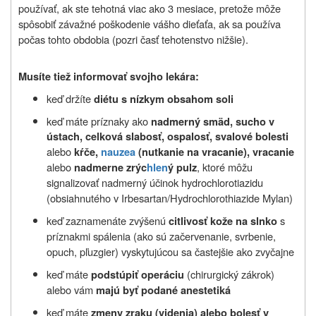
používať, ak ste tehotná viac ako 3 mesiace, pretože môže
spôsobiť závažné poškodenie vášho dieťaťa, ak sa používa
počas tohto obdobia (pozri časť tehotenstvo nižšie).
Musíte tiež informovať svojho lekára:
keď držíte
diétu s nízkym obsahom soli
keď máte príznaky ako
nadmerný smäd, sucho v
ústach, celková slabosť, ospalosť, svalové bolesti
alebo
kŕče,
nauzea
(nutkanie na vracanie), vracanie
alebo
, ktoré môžu
nadmerne zrýc
hlen
ý pulz
signalizovať nadmerný účinok hydrochlorotiazidu
(obsiahnutého v Irbesartan/Hydrochlorothiazide Mylan)
keď zaznamenáte zvýšenú
s
citlivosť kože na slnko
príznakmi spálenia (ako sú začervenanie, svrbenie,
opuch, pľuzgier) vyskytujúcou sa častejšie ako zvyčajne
keď máte
(chirurgický zákrok)
podstúpiť operáciu
alebo vám
majú byť
podané anestetiká
keď máte
zmeny zraku (videnia) alebo bolesť v