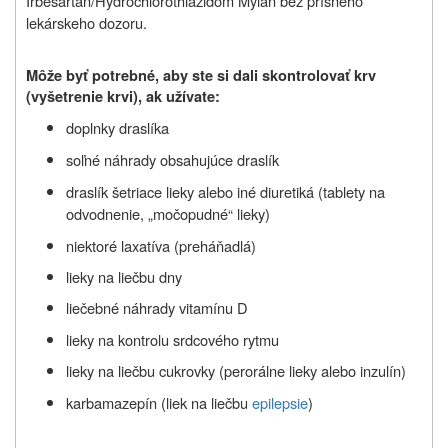
Irbesartan/Hydrochlorothiazidom Mylan bez prísneho
lekárskeho dozoru.
Môže byť potrebné, aby ste si dali skontrolovať krv
(vyšetrenie krvi), ak užívate:
doplnky draslíka
soľné náhrady obsahujúce draslík
draslík šetriace lieky alebo iné diuretiká (tablety na
odvodnenie, „močopudné“ lieky)
niektoré laxatíva (preháňadlá)
lieky na liečbu dny
liečebné náhrady vitamínu D
lieky na kontrolu srdcového rytmu
lieky na liečbu cukrovky (perorálne lieky alebo inzulín)
karbamazepín (liek na liečbu
epilepsie
)