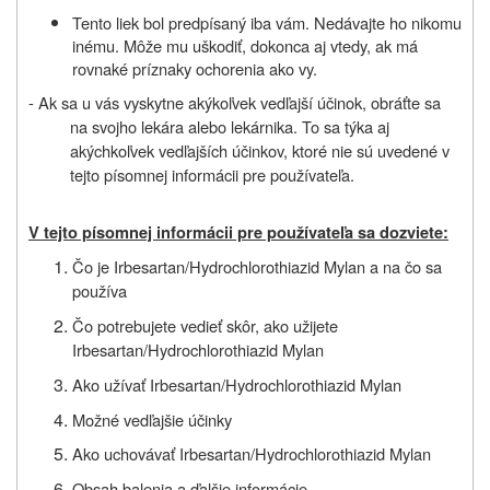
Tento liek bol predpísaný iba vám. Nedávajte ho nikomu
inému. Môže mu uškodiť, dokonca aj vtedy, ak má
rovnaké príznaky ochorenia ako vy.
- Ak sa u vás vyskytne akýkoľvek vedľajší účinok, obráťte sa
na svojho lekára
alebo
lekárnika. To sa týka aj
akýchkoľvek vedľajších účinkov, ktoré nie sú uvedené v
tejto písomnej informácii pre používateľa.
V tejto písomnej informácii pre používateľa sa dozviete:
Čo je Irbesartan/Hydrochlorothiazid Mylan a na čo sa
používa
Čo potrebujete vedieť skôr, ako
užijete
Irbesartan/Hydrochlorothiazid Mylan
Ako užívať Irbesartan/Hydrochlorothiazid Mylan
Možné vedľajšie účinky
Ako uchovávať Irbesartan/Hydrochlorothiazid Mylan
Obsah balenia a ďalšie informácie