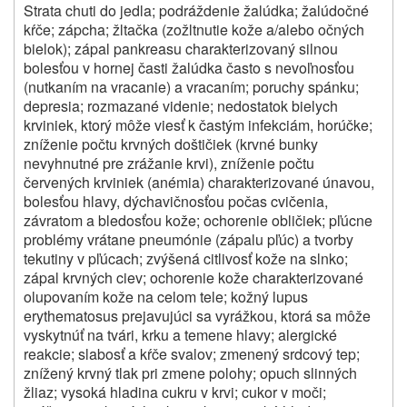
Strata chuti do jedla; podráždenie žalúdka; žalúdočné
kŕče; zápcha; žltačka (zožltnutie kože a/alebo očných
bielok); zápal pankreasu charakterizovaný silnou
bolesťou v hornej časti žalúdka často s nevoľnosťou
(nutkaním na vracanie) a vracaním; poruchy spánku;
depresia; rozmazané videnie; nedostatok bielych
krviniek, ktorý môže viesť k častým infekciám, horúčke;
zníženie počtu krvných doštičiek (krvné bunky
nevyhnutné pre zrážanie krvi), zníženie počtu
červených krviniek (anémia) charakterizované únavou,
bolesťou hlavy, dýchavičnosťou počas cvičenia,
závratom a bledosťou kože; ochorenie obličiek; pľúcne
problémy vrátane pneumónie (zápalu pľúc) a tvorby
tekutiny v pľúcach; zvýšená citlivosť kože na slnko;
zápal krvných ciev; ochorenie kože charakterizované
olupovaním kože na celom tele; kožný lupus
erythematosus prejavujúci sa vyrážkou, ktorá sa môže
vyskytnúť na tvári, krku a temene hlavy; alergické
reakcie; slabosť a kŕče svalov; zmenený srdcový tep;
znížený krvný tlak pri zmene polohy; opuch slinných
žliaz; vysoká hladina cukru v krvi; cukor v moči;