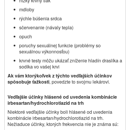
nízky krvný tlak
mdloby
rýchle búšenia srdca
sčervenanie (návaly tepla)
opuch
poruchy sexuálnej funkcie (problémy so
sexuálnou výkonnosťou)
krvné testy môžu ukázať zníženie hladín draslíka a
sodíka vo vašej krvi
Ak vám ktorýkoľvek z týchto vedľajších účinkov
spôsobuje ťažkosti
, povedzte to svojmu lekárovi.
Vedľajšie účinky hlásené od uvedenia kombinácie
irbesartan/hydrochlorotiazid na trh
Niektoré vedľajšie účinky boli hlásené od uvedenia
kombinácie irbesartan/hydrochlorotiazid na trh.
Nežiaduce účinky, ktorých frekvencia nie je známa sú: