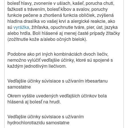
bolesť hlavy, zvonenie v ušiach, kašeľ, porucha chuti,
ťažkosti s trávením, bolesť kĺbov a svalov, poruchy
funkcie pečene a zhoršená funkcia obličiek, zvýšená
hladina draslíka vo vašej krvi a alergické reakcie, ako
sú
vyrážka
, žihľavka, opuchnutie tváre, pier, úst, jazyka
alebo hrdla. Boli hlásené aj menej časté prípady žltačky
(zožltnutie kože a/alebo očných bielok).
Podobne ako pri iných kombináciách dvoch liečiv,
nemožno vylúčiť vedľajšie účinky, ktoré sú spojené s
každým jednotlivým liečivom.
Vedľajšie účinky súvisiace s užívaním irbesartanu
samostatne
Okrem vyššie uvedených vedľajších účinkov bola
hlásená aj bolesť na hrudi.
Vedľajšie účinky súvisiace s užívaním
hydrochlorotiazidu samostatne