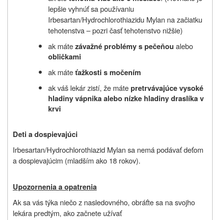
lepšie vyhnúť sa používaniu
Irbesartan/Hydrochlorothiazidu Mylan na začiatku
tehotenstva – pozri časť tehotenstvo nižšie)
ak máte
alebo
závažné problémy s pečeňou
obličkami
ak máte
ťažkosti s močením
ak váš lekár zistí, že máte
pretrvávajúce vysoké
hladiny vápnika alebo nízke hladiny draslíka v
krvi
Deti a dospievajúci
Irbesartan/Hydrochlorothiazid Mylan sa nemá podávať deťom
a dospievajúcim (mladším ako 18 rokov).
Upozornenia a opatrenia
Ak sa vás týka niečo z nasledovného, obráťte sa na svojho
lekára predtým, ako začnete užívať