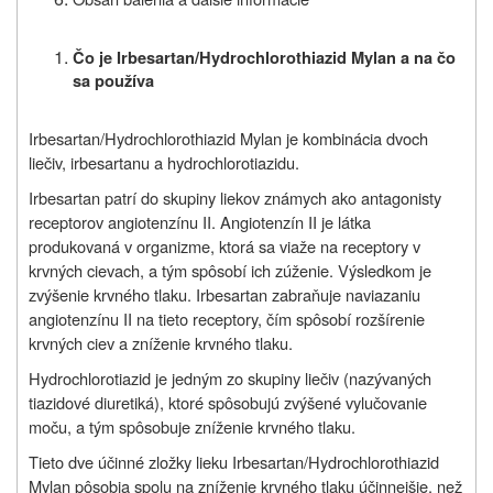
Čo je Irbesartan/Hydrochlorothiazid Mylan a na čo
sa používa
Irbesartan/Hydrochlorothiazid Mylan je kombinácia dvoch
liečiv, irbesartanu a hydrochlorotiazidu.
Irbesartan patrí do skupiny liekov známych ako antagonisty
receptorov angiotenzínu II. Angiotenzín II je látka
produkovaná v organizme, ktorá sa viaže na receptory v
krvných cievach, a tým spôsobí ich zúženie. Výsledkom je
zvýšenie krvného tlaku. Irbesartan zabraňuje naviazaniu
angiotenzínu II na tieto receptory, čím spôsobí rozšírenie
krvných ciev a zníženie krvného tlaku.
Hydrochlorotiazid je jedným zo skupiny liečiv (nazývaných
tiazidové diuretiká), ktoré spôsobujú zvýšené vylučovanie
moču, a tým spôsobuje zníženie krvného tlaku.
Tieto dve účinné zložky lieku Irbesartan/Hydrochlorothiazid
Mylan pôsobia spolu na zníženie krvného tlaku účinnejšie, než