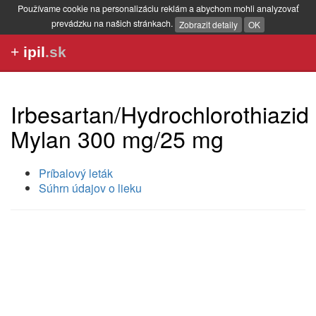
Používame cookie na personalizáciu reklám a abychom mohli analyzovať
prevádzku na našich stránkach.
Zobrazit detaily
OK
+
ipil
.sk
Irbesartan/Hydrochlorothiazid
Mylan 300 mg/25 mg
Príbalový leták
Súhrn údajov o lieku