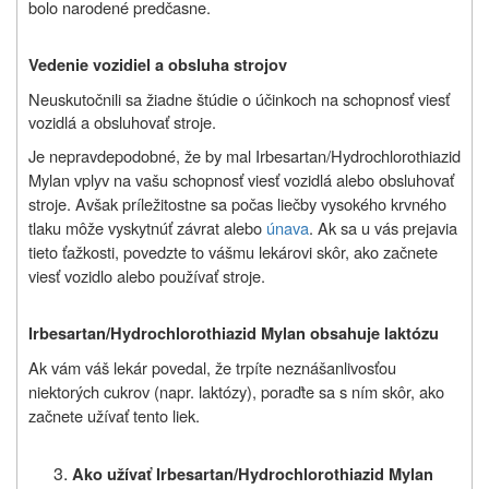
bolo narodené predčasne.
Vedenie vozidiel a obsluha strojov
Neuskutočnili sa žiadne štúdie o účinkoch na schopnosť viesť
vozidlá a obsluhovať stroje.
Je nepravdepodobné, že by mal Irbesartan/Hydrochlorothiazid
Mylan vplyv na vašu schopnosť viesť vozidlá alebo obsluhovať
stroje. Avšak príležitostne sa počas liečby vysokého krvného
tlaku môže vyskytnúť závrat alebo
únava
. Ak sa u vás prejavia
tieto ťažkosti, povedzte to vášmu lekárovi skôr, ako začnete
viesť vozidlo alebo používať stroje.
Irbesartan/Hydrochlorothiazid Mylan obsahuje laktózu
Ak vám váš lekár povedal, že trpíte neznášanlivosťou
niektorých cukrov (napr. laktózy), poraďte sa s ním skôr, ako
začnete užívať tento liek.
Ako užívať Irbesartan/Hydrochlorothiazid Mylan