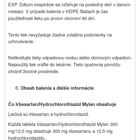
EXP. Dátum exspirácie sa vzťahuje na posledný deň v danom
mesiaci. V prípade balenia v HDPE fľašiach je čas
použiteľnosti lieku po prvom otvorení 90 dní.
Tento liek nevyžaduje žiadne zvláštne podmienky na
uchovávanie.
Nelikvidujte lieky odpadovou vodou alebo domovým odpadom.
Nepoužitý liek vráťte do lekárne. Tieto opatrenia pomôžu
chrániť životné prostredie.
Obsah balenia a ďalšie informácie
Čo Irbesartan/Hydrochlorothiazid Mylan obsahuje
Liečivá sú irbesartan a hydrochlorotiazid.
Každá tableta Irbesartan/Hydrochlorothiazid Mylan 300
mg/12,5 mg obsahuje 300 mg irbesartanu a 12,5 mg
hydrochlorotiazidu.