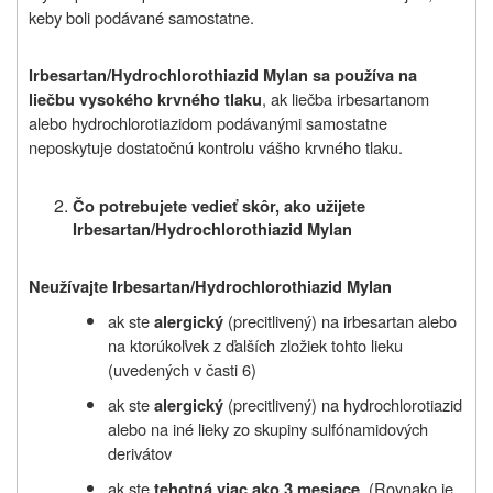
keby boli podávané samostatne.
Irbesartan/Hydrochlorothiazid Mylan sa používa na
, ak liečba irbesartanom
liečbu vysokého krvného tlaku
alebo hydrochlorotiazidom podávanými samostatne
neposkytuje dostatočnú kontrolu vášho krvného tlaku.
Čo potrebujete vedieť skôr, ako užijete
Irbesartan/Hydrochlorothiazid Mylan
Neužívajte Irbesartan/Hydrochlorothiazid Mylan
ak ste
(precitlivený) na irbesartan alebo
alergický
na ktorúkoľvek z ďalších zložiek tohto lieku
(uvedených v časti 6)
ak ste
(precitlivený) na hydrochlorotiazid
alergický
alebo
na iné lieky zo skupiny sulfónamidových
derivátov
ak ste
. (Rovnako je
tehotná viac ako 3 mesiace