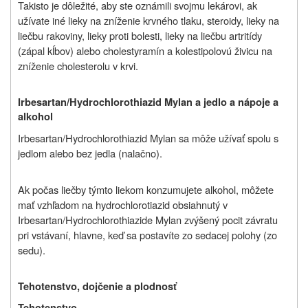
Takisto je dôležité, aby ste oznámili svojmu lekárovi, ak
užívate iné lieky na zníženie krvného tlaku, steroidy, lieky na
liečbu rakoviny, lieky proti bolesti, lieky na liečbu artritídy
(zápal kĺbov) alebo cholestyramín a kolestipolovú živicu na
zníženie cholesterolu v krvi.
Irbesartan/Hydrochlorothiazid Mylan a jedlo a nápoje a
alkohol
Irbesartan/Hydrochlorothiazid Mylan sa môže užívať spolu s
jedlom alebo bez jedla (nalačno).
Ak počas liečby týmto liekom konzumujete alkohol, môžete
mať vzhľadom na hydrochlorotiazid obsiahnutý v
Irbesartan/Hydrochlorothiazide Mylan zvýšený pocit závratu
pri vstávaní, hlavne, keď sa postavíte zo sedacej polohy (zo
sedu).
Tehotenstvo, dojčenie a plodnosť
Tehotenstvo