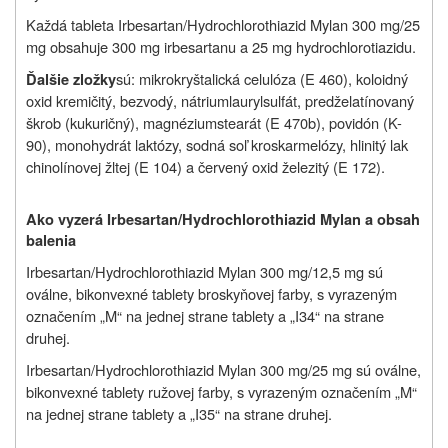
Každá tableta Irbesartan/Hydrochlorothiazid Mylan 300 mg/25
mg obsahuje 300 mg irbesartanu a 25 mg hydrochlorotiazidu.
sú
: mikrokryštalická celulóza (E 460), koloidný
Ďalšie zložky
oxid kremičitý, bezvodý, nátriumlaurylsulfát, predželatínovaný
škrob (kukuričný), magnéziumstearát (E 470b), povidón (K-
90), monohydrát laktózy, sodná soľ kroskarmelózy, hlinitý lak
chinolínovej žltej (E 104) a červený oxid železitý (E 172).
Ako vyzerá Irbesartan/Hydrochlorothiazid Mylan a obsah
balenia
Irbesartan/Hydrochlorothiazid Mylan 300 mg/12,5 mg sú
oválne, bikonvexné tablety broskyňovej farby, s vyrazeným
označením „M“ na jednej strane tablety a „I34“ na strane
druhej.
Irbesartan/Hydrochlorothiazid Mylan 300 mg/25 mg sú oválne,
bikonvexné tablety ružovej farby, s vyrazeným označením „M“
na jednej strane tablety a „I35“ na strane druhej.