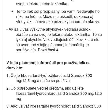
svojho lekára alebo lekárnika.
Tento liek bol predpísaný iba vám. Nedávajte ho
nikomu inému. Môže mu uškodiť, dokonca aj
vtedy, ak má rovnaké príznaky ochorenia ako vy.
- Ak sa u vás vyskytne akýkoľvek vedľajší účinok,
obráťte sa na svojho lekára alebo lekárnika. To sa
týka aj akýchkoľvek vedľajších účinkov, ktoré nie
sú uvedené v tejto písomnej informácii pre
používateľa. Pozri časť 4.
V tejto písomnej informácii pre používateľa sa
dozviete
:
1. Čo je Irbesartan/Hydrochlorotiazid Sandoz 300
mg/12,5 mg
a na čo sa používa
2. Čo potrebujete vedieť predtým, ako užijete
Irbesartan/Hydrochlorotiazid Sandoz 300 mg/12,5
mg
3. Ako užívať Irbesartan/Hydrochlorotiazid Sandoz 300