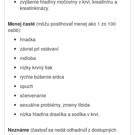
zvýšenie hladiny močoviny v krvi, kreatinínu a
kreatínkinázy.
Menej časté
(môžu postihovať menej ako 1 zo 100
osôb):
hnačka
závrat pri vstávaní
mdloba
nízky krvný tlak
rýchle búšenie srdca
opuch
sčervenanie
sexuálne problémy, zmeny libida
nízka hladina draslíka a sodíka v krvi.
Neznáme
(častosť sa nedá odhadnúť z dostupných