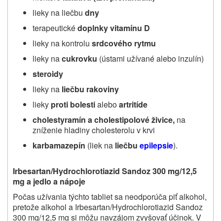
lieky na liečbu
dny
terapeutické
doplnky vitamínu D
lieky na kontrolu
srdcového rytmu
lieky na
cukrovku
(ústami užívané alebo inzulín)
steroidy
lieky na
liečbu rakoviny
lieky
proti bolesti
alebo
artritíde
cholestyramín a cholestipolové živice,
na
zníženie hladiny cholesterolu v krvi
karbamazepín
(liek na
liečbu
epilepsie
).
Irbesartan/Hydrochlorotiazid Sandoz 300 mg/12,5
mg a jedlo a nápoje
Počas užívania týchto tabliet sa neodporúča piť alkohol,
pretože alkohol a Irbesartan/Hydrochlorotiazid Sandoz
300 mg/12,5 mg si môžu navzájom zvyšovať účinok. V