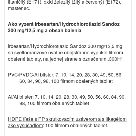
titaničitý (E171), oxid železitý (žltý a červený) (E172),
mastenec.
Ako vyzerá Irbesartan/Hydrochlorotiazid Sandoz
300 mg/12,5 mg a obsah balenia
Irbesartan/Hydrochlorotiazid Sandoz 300 mg/12,5 mg
sú svetlooranžové oválne obojstranne vypuklé filmom
obalené tablety, na jednej strane s označením „300H“.
PVC/PVDC/Al blister
: 7, 10, 14, 20, 28, 30, 49, 50, 56,
60, 84, 90, 98, 100 filmom obalených tabliet
Al/Al blister
: 7, 10, 14, 20, 28, 30, 49, 50, 56, 60, 84, 90,
98, 100 filmom obalených tabliet
HDPE fľaša s PP skrutkovacím uzáverom a silikagélom
ako vysúšadlom
: 100 filmom obalených tabliet.