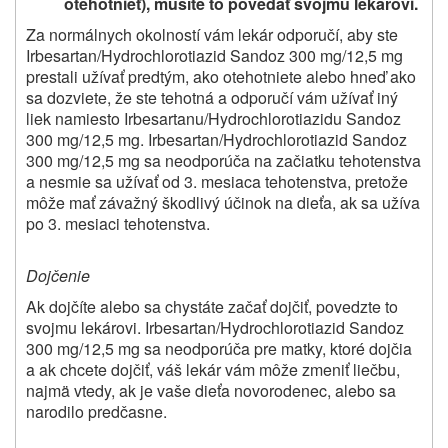
otehotnieť), musíte to povedať svojmu lekárovi.
Za normálnych okolností vám lekár odporučí, aby ste
Irbesartan/Hydrochlorotiazid Sandoz 300 mg/12,5 mg
prestali užívať predtým, ako otehotniete alebo hneď ako
sa dozviete, že ste tehotná a odporučí vám užívať iný
liek namiesto Irbesartanu/Hydrochlorotiazidu Sandoz
300 mg/12,5 mg. Irbesartan/Hydrochlorotiazid Sandoz
300 mg/12,5 mg sa neodporúča na začiatku tehotenstva
a nesmie sa užívať od 3. mesiaca tehotenstva, pretože
môže mať závažný škodlivý účinok na dieťa, ak sa užíva
po 3. mesiaci tehotenstva.
Dojčenie
Ak dojčíte alebo sa chystáte začať dojčiť, povedzte to
svojmu lekárovi. Irbesartan/Hydrochlorotiazid Sandoz
300 mg/12,5 mg sa neodporúča pre matky, ktoré dojčia
a ak chcete dojčiť, váš lekár vám môže zmeniť liečbu,
najmä vtedy, ak je vaše dieťa novorodenec, alebo sa
narodilo predčasne.