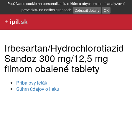
Používame cookie na personalizáciu reklám a abychom mohli analyzovať
prevádzku na našich stránkach.
Zobrazit detaily
OK
+
ipil
.sk
Irbesartan/Hydrochlorotiazid
Sandoz 300 mg/12,5 mg
filmom obalené tablety
Príbalový leták
Súhrn údajov o lieku