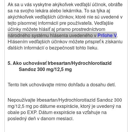
Ak sa u vás vyskytne akýkoľvek vedľajší účinok, obráťte
sa na svojho lekára alebo lekárnika. To sa týka aj
akýchkoľvek vedľajších účinkov, ktoré nie sú uvedené v
tejto písomnej informácii pre používateľa. Vedľajšie
účinky môžete hlásiť aj priamo prostredníctvom
národného systému hlásenia uvedeného v
Prílohe V
.
Hlásením vedľajších účinkov môžete prispieť k získaniu
ďalších informácií o bezpečnosti tohto lieku
.
5. Ako uchovávať Irbesartan/Hydrochlorotiazid
Sandoz 300 mg/12,5 mg
Tento liek uchovávajte mimo dohľadu a dosahu detí.
Nepoužívajte
Irbesartan/Hydrochlorotiazid Sandoz 300
mg/12,5 mg
po dátume exspirácie, ktorý je uvedený na
obale po EXP. Dátum exspirácie sa vzťahuje na
posledný deň v danom mesiaci.