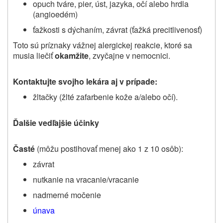
opuch tváre, pier, úst, jazyka, očí alebo hrdla
(angioedém)
ťažkosti s dýchaním, závrat (ťažká precitlivenosť)
Toto sú príznaky vážnej alergickej reakcie, ktoré sa
musia liečiť
okamžite
, zvyčajne v nemocnici.
Kontaktujte svojho lekára aj v prípade:
žltačky (žlté zafarbenie kože a/alebo očí).
Ďalšie vedľajšie účinky
Časté
(môžu postihovať menej ako 1 z 10 osôb):
závrat
nutkanie na vracanie/vracanie
nadmerné močenie
únava