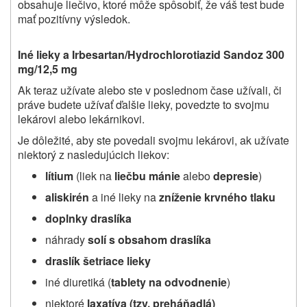
obsahuje liečivo, ktoré môže spôsobiť, že váš test bude
mať pozitívny výsledok.
Iné lieky a Irbesartan/Hydrochlorotiazid Sandoz 300
mg/12,5 mg
Ak teraz užívate alebo ste v poslednom čase užívali, či
práve budete užívať ďalšie
lieky, povedzte to svojmu
lekárovi alebo lekárnikovi.
Je dôležité, aby ste povedali svojmu lekárovi, ak užívate
niektorý z nasledujúcich liekov:
lítium
(liek na
liečbu mánie
alebo
depresie
)
aliskirén
a iné lieky na
zníženie krvného tlaku
doplnky draslíka
náhrady
solí s obsahom draslíka
draslík šetriace lieky
iné diuretiká (
tablety na odvodnenie
)
niektoré
laxatíva (tzv. preháňadlá)