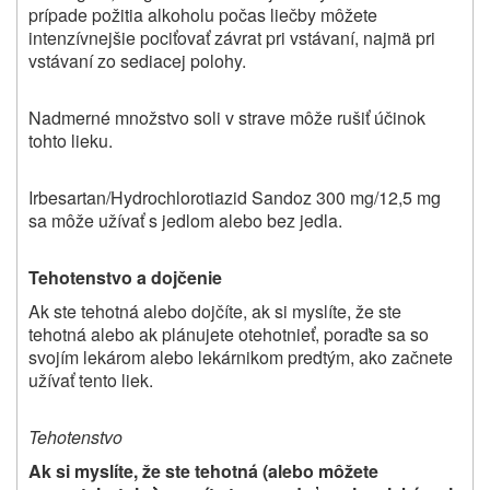
prípade požitia alkoholu počas liečby môžete
intenzívnejšie pociťovať závrat pri vstávaní, najmä pri
vstávaní zo sediacej polohy.
Nadmerné množstvo soli v strave môže rušiť účinok
tohto lieku.
Irbesartan/Hydrochlorotiazid Sandoz 300 mg/12,5 mg
sa môže užívať s jedlom alebo bez jedla.
Tehotenstvo a dojčenie
Ak ste tehotná alebo dojčíte, ak si myslíte, že ste
tehotná alebo ak plánujete otehotnieť, poraďte sa so
svojím lekárom alebo lekárnikom predtým, ako začnete
užívať tento liek.
Tehotenstvo
Ak si myslíte, že ste tehotná (alebo môžete