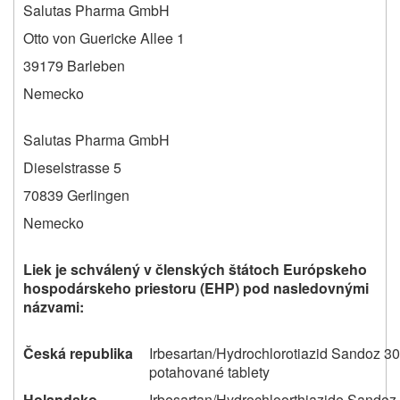
Salutas Pharma GmbH
Otto von Guericke Allee 1
39179 Barleben
Nemecko
Salutas Pharma GmbH
Dieselstrasse 5
70839 Gerlingen
Nemecko
Liek je schválený v členských štátoch Európskeho
hospodárskeho priestoru (EHP) pod nasledovnými
názvami:
Česká republika
Irbesartan/Hydrochlorotiazid Sandoz 3
potahované tablety
Holandsko
Irbesartan/Hydrochloorthiazide Sandoz