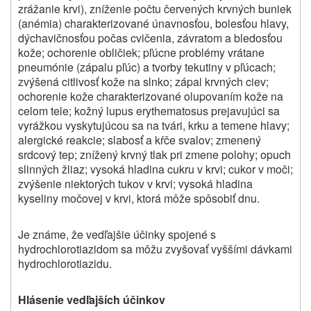
zrážanie krvi), zníženie počtu červených krvných buniek
(anémia) charakterizované únavnosťou, bolesťou hlavy,
dýchavičnosťou počas cvičenia, závratom a bledosťou
kože; ochorenie obličiek; pľúcne problémy vrátane
pneumónie (zápalu pľúc) a tvorby tekutiny v pľúcach;
zvýšená citlivosť kože na slnko; zápal krvných ciev;
ochorenie kože charakterizované olupovaním kože na
celom tele; kožný lupus erythematosus prejavujúci sa
vyrážkou vyskytujúcou sa na tvári, krku a temene hlavy;
alergické reakcie; slabosť a kŕče svalov; zmenený
srdcový tep; znížený krvný tlak pri zmene polohy; opuch
slinných žliaz; vysoká hladina cukru v krvi; cukor v moči;
zvýšenie niektorých tukov v krvi; vysoká hladina
kyseliny močovej v krvi, ktorá môže spôsobiť dnu.
Je známe, že vedľajšie účinky spojené s
hydrochlorotiazidom sa môžu zvyšovať vyššími dávkami
hydrochlorotiazidu.
Hlásenie vedľajších účinkov