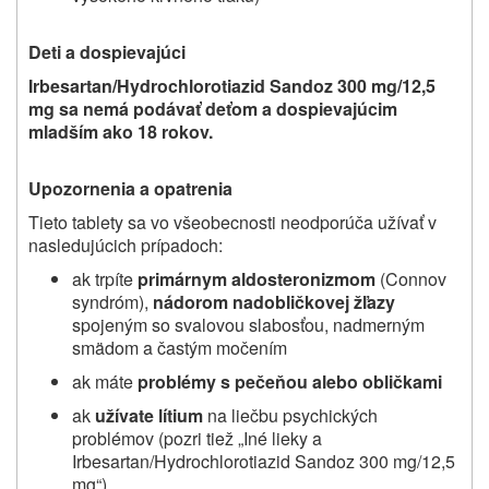
Deti a dospievajúci
Irbesartan/Hydrochlorotiazid Sandoz 300 mg/12,5
mg sa nemá podávať deťom a dospievajúcim
mladším ako 18 rokov.
Upozornenia a opatrenia
Tieto tablety sa vo všeobecnosti neodporúča užívať v
nasledujúcich prípadoch:
ak trpíte
primárnym aldosteronizmom
(Connov
syndróm),
nádorom nadobličkovej žľazy
spojeným so svalovou slabosťou, nadmerným
smädom a častým močením
ak máte
problémy s pečeňou alebo obličkami
ak
užívate lítium
na liečbu psychických
problémov (pozri tiež „Iné lieky a
Irbesartan/Hydrochlorotiazid Sandoz 300 mg/12,5
mg
“)