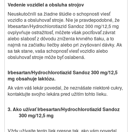
Vedenie vozidiel a obsluha strojov
Neuskutočnili sa žiadne štúdie o schopnosti viesť
vozidlo a obsluhovať stroje. Nie je pravdepodobné, že
Irbesartan/Hydrochlorotiazid Sandoz 300 mg/12,5 mg
ovplyvňuje ostražitosť, môžete však pociťovať závrat
alebo slabosť z dôvodu zníženia krvného tlaku, a to
najmä na začiatku liečby alebo pri zvyšovaní dávky. Ak
sa tak stane, vaša schopnosť viesť vozidlo alebo
obsluhovať stroje môže byť oslabená.
Irbesartan/Hydrochlorotiazid Sandoz 300 mg/12,5
mg obsahuje laktózu.
Ak vám váš lekár povedal, že neznášate niektoré cukry,
kontaktujte svojho lekára pred užitím tohto lieku.
3. Ako užívať Irbesartan/Hydrochlorotiazid Sandoz
300 mg/12,5 mg
Vždy užívajte tento liek
presne tak, ako vám povedal