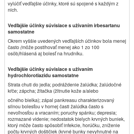
vylúčiť vedľajšie účinky, ktoré sú spojené s každým z
nich.
Vedľajšie účinky súvisiace s užívaním irbesartanu
samostatne
Okrem vyššie uvedených vedľajších účinkov bola menej
často
(
môže postihovať menej ako 1 zo 100
osôb
)
hlásená aj bolesť na hrudníku.
Vedľajšie účinky súvisiace s užívaním
hydrochlorotiazidu samostatne
Strata chuti do jedla; podráždenie žalúdka; žalúdočné
kŕče; zápcha; žltačka (žltnutie kože a/alebo
očného bielka); zápal pankreasu charakterizovaný
silnou bolesťou v hornej časti žalúdka často s
nevoľnosťou a vracaním; poruchy spánku; depresia;
rozmazané videnie; nedostatok bielych krvných buniek,
ktorý môže často spôsobiť infekcie, horúčku, zníženie
počtu krvných doštičiek (krvné bunky nevyhnutné na