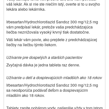
váš lekár. Ak si nie ste niečím istý, overte si to u svojho
lekára alebo lekárnika.
Irbesartan/Hydrochlorotiazid Sandoz 300 mg/12,5 mg
vám predpísal lekár, pretože vaša predchádzajúca
liečba neznižovala vysoký krvný tlak dostatočne.
Váš lekár vám povie, ako prejdete z predchádzajúcej
liečby na liečbu týmto liekom.
Užívanie pre dospelých a starších pacientov
Zvyčajná dávka je jedna tableta raz denne.
Užívanie u detí a dospievajúcich mladších ako 18 rokov
Irbesartan/Hydrochlorotiazid Sandoz 300 mg/12,5 mg
sa neodporúča podávať deťom a dospievajúcim
mladším ako 18 rokov.
Tablety zapite pohárom vody, najlepšie vždy v tom istom