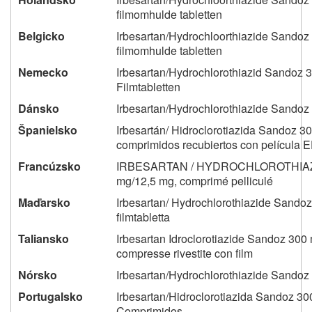
filmomhulde tabletten
Belgicko
Irbesartan/Hydrochloorthiazide Sandoz
filmomhulde tabletten
Nemecko
Irbesartan/Hydrochlorothiazid Sandoz 
Filmtabletten
Dánsko
Irbesartan/Hydrochlorothiazide Sandoz
Španielsko
Irbesartán/ Hidroclorotiazida Sandoz 3
comprimidos recubiertos con película 
Francúzsko
IRBESARTAN / HYDROCHLOROTHIAZ
mg/12,5 mg, comprimé pelliculé
Maďarsko
Irbesartan/ Hydrochlorothiazide Sand
filmtabletta
Taliansko
Irbesartan Idroclorotiazide Sandoz 300
compresse rivestite con film
Nórsko
Irbesartan/Hydrochlorothiazide Sandoz
Portugalsko
Irbesartan/Hidroclorotiazida Sandoz 3
Comprimidos