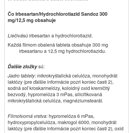
Čo Irbesartan/Hydrochlorotiazid Sandoz 300
mg/12,5 mg obsahuje
Liečivá
sú irbesartan a hydrochlorotiazid.
Každá filmom obalená tableta obsahuje 300 mg
irbesartanu a 12,5 mg hydrochlorotiazidu.
Ďalšie zložky
sú:
Jadro tablety
: mikrokryštalická celulóza, monohydrát
laktózy (pre ďalšie informácie pozri koniec časti 2),
sodná soľ kroskarmelózy, koloidný oxid kremičitý
bezvodý, hypromelóza 3 mPas, silicifikovaná
mikrokryštalická celulóza, magnéziumstearát.
Filmotvorná vrstva:
hypromelóza 6 mPas,
hydroxypropylcelulóza, makrogol 6000, monohydrát
laktózy (pre ďalšie informácie pozri koniec časti 2), oxid