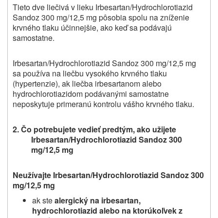
Tieto dve liečivá v lieku Irbesartan/Hydrochlorotiazid
Sandoz 300 mg/12,5 mg pôsobia spolu na zníženie
krvného tlaku účinnejšie, ako keď sa podávajú
samostatne.
Irbesartan/Hydrochlorotiazid Sandoz 300 mg/12,5 mg
sa používa na liečbu vysokého krvného tlaku
(hypertenzie), ak liečba irbesartanom alebo
hydrochlorotiazidom podávanými samostatne
neposkytuje primeranú kontrolu vášho krvného tlaku.
2. Čo potrebujete vedieť predtým, ako užijete
Irbesartan/Hydrochlorotiazid Sandoz 300
mg/12,5 mg
Neužívajte Irbesartan/Hydrochlorotiazid Sandoz 300
mg/12,5 mg
ak ste
alergický na irbesartan,
hydrochlorotiazid alebo na ktorúkoľvek z