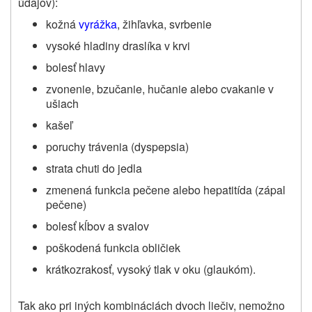
údajov):
kožná
vyrážka
, žihľavka, svrbenie
vysoké hladiny draslíka v krvi
bolesť hlavy
zvonenie, bzučanie, hučanie alebo cvakanie v
ušiach
kašeľ
poruchy trávenia (dyspepsia)
strata chuti do jedla
zmenená funkcia pečene alebo hepatitída (zápal
pečene)
bolesť kĺbov a svalov
poškodená funkcia obličiek
krátkozrakosť, vysoký tlak v oku (glaukóm).
Tak ako pri iných kombináciách dvoch liečiv, nemožno