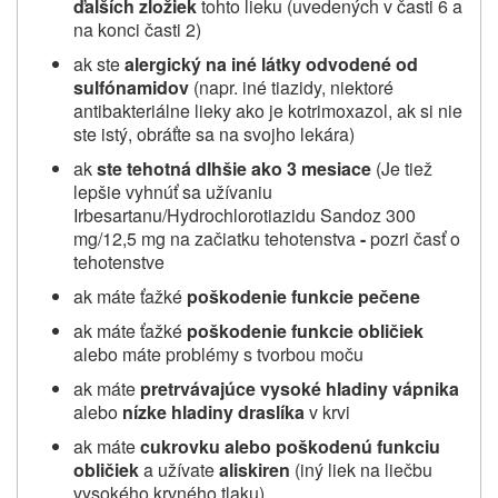
ďalších zložiek
tohto lieku (uvedených v časti 6 a
na konci časti 2)
ak ste
alergický na iné látky odvodené od
sulfónamidov
(napr. iné tiazidy, niektoré
antibakteriálne lieky ako je kotrimoxazol, ak si nie
ste istý, obráťte sa na svojho lekára)
ak
ste tehotná dlhšie ako 3 mesiace
(Je tiež
lepšie vyhnúť sa užívaniu
Irbesartanu/Hydrochlorotiazidu Sandoz 300
mg/12,5 mg na začiatku tehotenstva
-
pozri časť o
tehotenstve
ak máte ťažké
poškodenie funkcie pečene
ak máte ťažké
poškodenie funkcie obličiek
alebo máte problémy s tvorbou moču
ak máte
pretrvávajúce vysoké hladiny vápnika
alebo
nízke hladiny draslíka
v krvi
ak máte
cukrovku
alebo
poškodenú funkciu
obličiek
a užívate
aliskiren
(iný liek na liečbu
vysokého krvného tlaku)