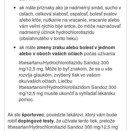
ak máte príznaky ako je nadmerný smäd, sucho v
ústach, celková slabosť, ospalosť, bolesť svalov
alebo kŕče, nutkanie na vracanie, vracanie alebo
vám veľmi rýchlo bije srdce, čo môže naznačovať
nadmerný účinok hydrochlorotiazidu
(obsiahnutého v tomto lieku)
ak máte
zmeny zraku alebo bolesť v jednom
alebo v oboch vašich očiach
počas užívania
Irbesartanu/Hydrochlorotiazidu Sandoz 300
mg/12,5 mg
. Môže to byť znakom, že sa u vás
rozvíja glaukóm, zvýšený tlak vo vašom
oku/vašich očiach. Liečbu
Irbesartanom/Hydrochlorotiazidom Sandoz 300
mg/12,5 mg
musíte ukončiť a vyhľadať lekársku
pomoc.
Ak ste
športovec
, povedzte lekárovi, ktorý vám bude
robiť
dopingové testy
, že užívate tento liek, pretože
Irbesartan/Hydrochlorotiazid Sandoz 300 mg/12,5 mg