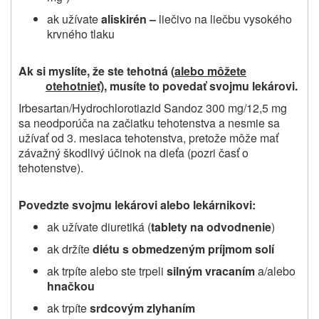
ak užívate
aliskirén –
liečivo na liečbu vysokého
krvného tlaku
Ak si myslíte, že ste tehotná (
alebo môžete
otehotnieť)
, musíte to povedať svojmu lekárovi.
Irbesartan/Hydrochlorotiazid Sandoz 300 mg/12,5 mg
sa neodporúča na začiatku tehotenstva a nesmie sa
užívať od 3. mesiaca tehotenstva, pretože môže mať
závažný škodlivý účinok na dieťa (pozri časť o
tehotenstve).
Povedzte svojmu lekárovi alebo lekárnikovi:
ak užívate diuretiká (
tablety na odvodnenie
)
ak držíte
diétu s obmedzeným príjmom solí
ak trpíte alebo ste trpeli
silným vracaním
a/alebo
hnačkou
ak trpíte
srdcovým zlyhaním