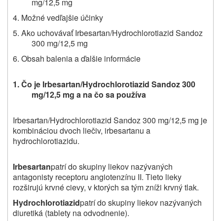
mg/12,5 mg
4. Možné vedľajšie účinky
5. Ako uchovávať Irbesartan/Hydrochlorotiazid Sandoz
300 mg/12,5 mg
6. Obsah balenia a ďalšie informácie
1. Čo je Irbesartan/Hydrochlorotiazid Sandoz 300
mg/12,5 mg a na čo sa používa
Irbesartan/Hydrochlorotiazid Sandoz 300 mg/12,5 mg je
kombináciou dvoch liečiv, irbesartanu a
hydrochlorotiazidu.
Irbesartan
patrí do skupiny liekov nazývaných
antagonisty receptoru angiotenzínu II. Tieto lieky
rozširujú krvné cievy, v ktorých sa tým zníži krvný tlak.
Hydrochlorotiazid
patrí do skupiny liekov nazývaných
diuretiká (tablety na odvodnenie).