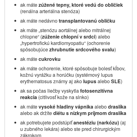
ak máte
zúžené tepny, ktoré vedú do obličiek
(renálna arteriálna stenóza)
ak máte nedávno
transplantovanú obličku
ak máte „stenózu aortálnej alebo mitrálnej
chlopne“ (
zúženie chlopní v srdci
) alebo
„hypertrofickú kardiomyopatiu“ (ochorenie
spôsobujúce
zhrubnutie srdcového svalu
)
ak máte
cukrovku
ak máte ochorenie, ktoré spôsobuje bolesť kĺbov,
kožnú vyrážku a horúčku (systémový lupus
erythematosus známy aj ako
lupus
alebo
SLE
)
ak sa počas liečby vyskytla
fotosenzitívna
reakcia
(citlivosť kože na slnko)
ak máte
vysoké hladiny vápnika
alebo
draslíka
alebo ak držíte
diétu s nízkym príjmom draslíka
ak potrebujete podstúpiť
anestéziu (narkózu)
(aj
u zubného lekára) alebo ste pred chirurgickým
zákrokom