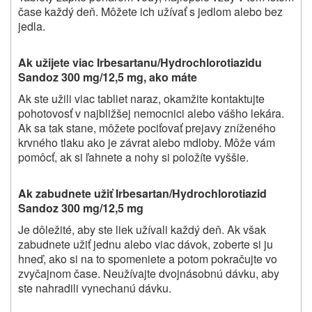
čase každý deň. Môžete ich užívať s jedlom alebo bez
jedla.
Ak užijete viac Irbesartanu/Hydrochlorotiazidu
Sandoz 300 mg/12,5 mg, ako máte
Ak ste užili viac tabliet naraz, okamžite kontaktujte
pohotovosť v najbližšej nemocnici alebo vášho lekára.
Ak sa tak stane, môžete pociťovať prejavy zníženého
krvného tlaku ako je závrat alebo mdloby. Môže vám
pomôcť, ak si ľahnete a nohy si položíte vyššie.
Ak zabudnete užiť Irbesartan/Hydrochlorotiazid
Sandoz 300 mg/12,5 mg
Je dôležité, aby ste liek užívali každý deň. Ak však
zabudnete užiť jednu alebo viac dávok, zoberte si ju
hneď, ako si na to spomeniete a potom pokračujte vo
zvyčajnom čase.
Neužívajte dvojnásobnú dávku, aby
ste nahradili vynechanú dávku
.