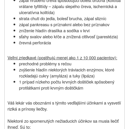
zápal hrubého čreva spôsobujúci bolesť brucha (kolitída
vrátane tyfilitídy – zápalu slepého čreva, ischemická a
ulceratívna kolitída)
strata chuti do jedla, bolesť brucha, zápal slizníc
zápal pankreasu s príznakmi alebo bez príznakov
zníženie hladín draslíka a sodíka v krvi
sťahy svalov alebo kŕče a znížená citlivosť (parestézia)
črevná perforácia
Veľmi zriedkavé (postihujú menej ako 1 z 10 000 pacientov):
prechodné problémy s rečou
zvýšenie hladín niektorých tráviacich enzýmov, ktoré
rozkladajú cukry (amyláza) a tuky (lipáza)
1 prípad nízkeho počtu krvných doštičiek spôsobený
protilátkami proti krvným doštičkám
Váš lekár vás oboznámi s týmito vedľajšími účinkami a vysvetlí
riziká a prínosy liečby.
Niektoré zo spomenutých nežiaducich účinkov sa musia liečiť
ihneď. Sú to: