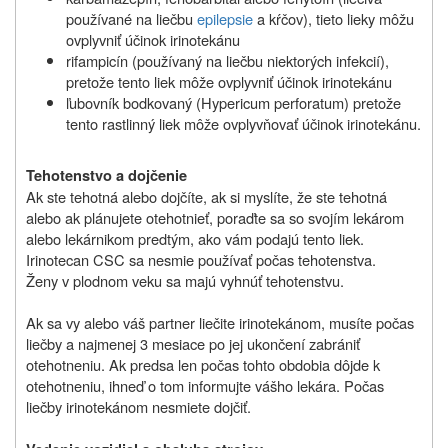
používané na liečbu
epilepsie
a kŕčov), tieto lieky môžu
ovplyvniť účinok irinotekánu
rifampicín (používaný na liečbu niektorých infekcií),
pretože tento liek môže ovplyvniť účinok irinotekánu
ľubovník bodkovaný (Hypericum perforatum) pretože
tento rastlinný liek môže ovplyvňovať účinok irinotekánu.
Tehotenstvo a dojčenie
Ak ste tehotná alebo dojčíte, ak si myslíte, že ste tehotná
alebo ak plánujete otehotnieť, poraďte sa so svojím lekárom
alebo lekárnikom predtým, ako vám podajú tento liek.
Irinotecan CSC sa nesmie používať počas tehotenstva.
Ženy v plodnom veku sa majú vyhnúť tehotenstvu.
Ak sa vy alebo váš partner liečite irinotekánom, musíte počas
liečby a najmenej 3 mesiace po jej ukončení zabrániť
otehotneniu. Ak predsa len počas tohto obdobia dôjde k
otehotneniu, ihneď o tom informujte vášho lekára. Počas
liečby irinotekánom nesmiete dojčiť.