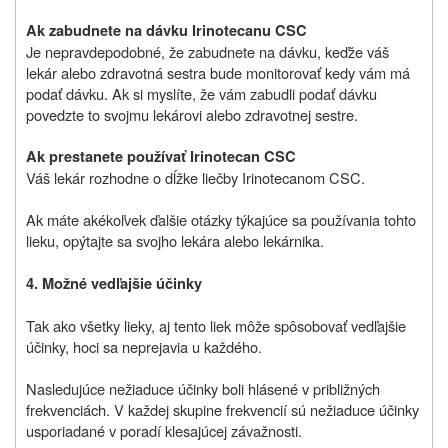
Ak zabudnete na dávku Irinotecanu CSC
Je nepravdepodobné, že zabudnete na dávku, keďže váš
lekár alebo zdravotná sestra bude monitorovať kedy vám má
podať dávku. Ak si myslíte, že vám zabudli podať dávku
povedzte to svojmu lekárovi alebo zdravotnej sestre.
Ak prestanete používať Irinotecan CSC
Váš lekár rozhodne o dĺžke liečby Irinotecanom CSC.
Ak máte akékoľvek ďalšie otázky týkajúce sa používania tohto
lieku, opýtajte sa svojho lekára alebo lekárnika.
4. Možné vedľajšie účinky
Tak ako všetky lieky, aj tento liek môže spôsobovať vedľajšie
účinky, hoci sa neprejavia u každého.
Nasledujúce nežiaduce účinky boli hlásené v približných
frekvenciách. V každej skupine frekvencií sú nežiaduce účinky
usporiadané v poradí klesajúcej závažnosti.