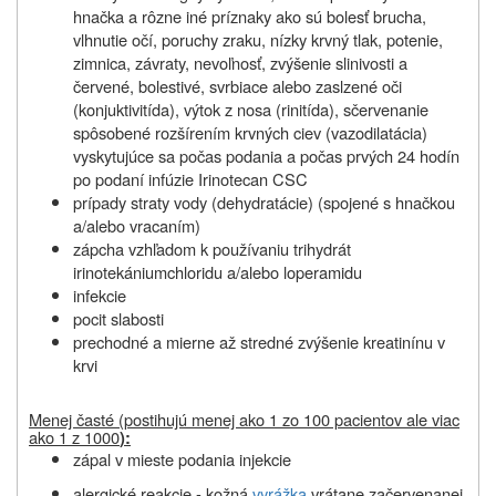
hnačka a rôzne iné príznaky ako sú bolesť brucha,
vlhnutie očí, poruchy zraku, nízky krvný tlak, potenie,
zimnica, závraty, nevoľnosť, zvýšenie slinivosti a
červené, bolestivé, svrbiace alebo zaslzené oči
(konjuktivitída), výtok z nosa (rinitída), sčervenanie
spôsobené rozšírením krvných ciev (vazodilatácia)
vyskytujúce sa počas podania a počas prvých 24 hodín
po podaní infúzie Irinotecan CSC
prípady straty vody (dehydratácie) (spojené s hnačkou
a/alebo vracaním)
zápcha vzhľadom k používaniu trihydrát
irinotekániumchloridu a/alebo loperamidu
infekcie
pocit slabosti
prechodné a mierne až stredné zvýšenie kreatinínu v
krvi
Menej časté (postihujú menej ako 1 zo 100 pacientov ale viac
ako 1 z 1000
):
zápal v mieste podania injekcie
alergické reakcie - kožná
vyrážka
vrátane začervenanej