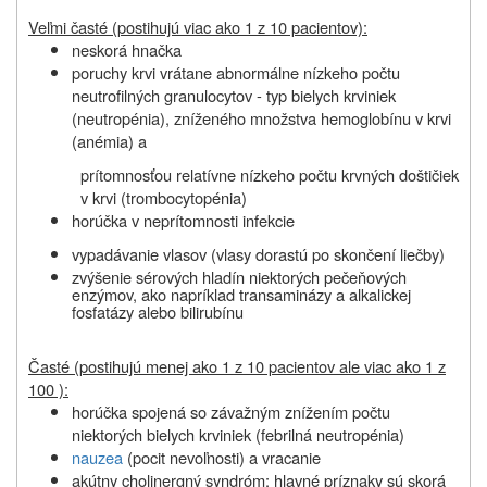
Veľmi časté (postihujú viac ako 1 z 10 pacientov):
neskorá hnačka
poruchy krvi vrátane abnormálne nízkeho počtu
neutrofilných granulocytov - typ bielych krviniek
(neutropénia), zníženého množstva hemoglobínu v krvi
(anémia) a
prítomnosťou relatívne nízkeho počtu krvných doštičiek
v krvi (trombocytopénia)
horúčka v neprítomnosti infekcie
vypadávanie vlasov (vlasy dorastú po skončení liečby)
zvýšenie sérových hladín niektorých pečeňových
enzýmov
, ako napríklad transaminázy a alkalickej
fosfatázy alebo bilirubínu
Časté (postihujú menej ako 1 z 10 pacientov ale viac ako 1 z
100 ):
horúčka spojená so závažným znížením počtu
niektorých bielych krviniek (febrilná neutropénia)
nauzea
(pocit nevoľnosti) a vracanie
akútny cholinergný syndróm; hlavné príznaky sú skorá