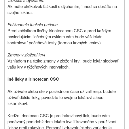
Ťažkosti s dýchaním
Ak máte akékoľvek ťažkosti s dýchaním, ihneď sa obráťte na
svojho lekára.
Poškodenie funkcie pečene
Pred začiatkom liečby Irinotecanom CSC a pred každým
nasledujúcim liečebným cyklom vám bude váš lekár
kontrolovať pečeňové testy (formou krvných testov).
Zmeny v zložení krvi
Vzhľadom na riziko zmeny v zložení krvi, bude lekár sledovať
vašu krv v týždňových intervaloch.
Iné lieky a Irinotecan CSC
Ak užívate alebo ste v poslednom čase užívali resp. budete
užívať ďalšie lieky, povedzte to svojmu lekárovi alebo
lekárnikovi.
Keďže Irinotecan CSC je protirakovinový liek, bude vám
podávaný pod dohľadom lekára kvalifikovaného v používaní
liekov proti rakovine. Personál zdravotníckeho zariadenia