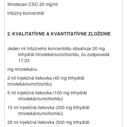
Irinotecan CSC 20 mg/ml
infúzny koncentrát
2. KVALITATÍVNE A KVANTITATÍVNE ZLOŽENIE
Jeden ml infúzneho koncentrátu obsahuje 20 mg
trihydrát irinotekániumchloridu, čo zodpovedá
17,33
mg irinotekánu.
2 ml injekčná liekovka (40 mg trihydrát
irinotekániumchloridu)
5 ml injekčná liekovka (100 mg trihydrát
irinotekániumchloridu)
15 ml injekčná liekovka (300 mg trihydrát
irinotekániumchloridu)
25 ml injekčná liekovka (500 mg trihydrát