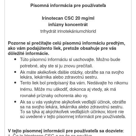
Písomná informácia pre používateľa
Irinotecan CSC 20 mg/ml
infúzny koncentrát
trihydrát irinotekániumchlorid
Pozorne si prečítajte celú písomnú informáciu predtým,
ako vám podajú
tento liek, pretože obsahuje pre vás
dôležité informácie.
Túto písomnú informáciu si uschovajte. Možno bude
potrebné, aby ste si ju znovu prečítali.
Ak máte
akékoľvek
ďalšie otázky, obráťte sa na svojho
lekára, lekárnika alebo zdravotnú sestru.
Tento liek bol predpísaný iba vám. Nedávajte ho nikomu
inému. Môže mu uškodiť, dokonca aj vtedy, ak má
rovnaké príznaky ochorenia ako vy.
Ak
sa u vás vyskytne akýkoľvek vedľajší účinok, obráťte
sa na svojho lekára, lekárnika alebo zdravotnú sestru.
To sa týka aj akýchkoľvek vedľajších účinkov, ktoré nie
sú uvedené v tejto písomnej informácii pre používateľa.
:
V tejto písomnej informácii pre používateľa sa dozviete
1. Čo je Irinotecan
CSC
a na čo sa používa