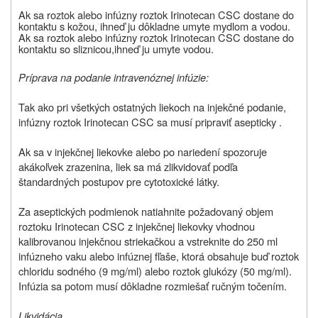
Ak sa roztok alebo infúzny roztok Irinotecan CSC dostane do
kontaktu s kožou,
ihneď ju dôkladne umyte mydlom a vodou
.
Ak sa roztok alebo infúzny roztok Irinotecan CSC dostane do
kontaktu so sliznicou,
ihneď ju umyte vodou
.
Príprava na podanie intravenóznej infúzie:
Tak ako pri všetkých ostatných liekoch na injekčné podanie,
infúzny roztok Irinotecan CSC sa musí pripraviť asepticky .
Ak sa v injekčnej liekovke alebo po nariedení spozoruje
akákoľvek zrazenina, liek sa má zlikvidovať podľa
štandardných postupov pre cytotoxické látky.
Za aseptických podmienok natiahnite požadovaný objem
roztoku Irinotecan CSC z injekčnej liekovky vhodnou
kalibrovanou injekčnou striekačkou a vstreknite do 250 ml
infúzneho vaku alebo infúznej fľaše, ktorá obsahuje buď roztok
chloridu sodného (9 mg/ml) alebo roztok glukózy (50 mg/ml).
Infúzia sa potom musí dôkladne rozmiešať ručným točením.
Likvidácia