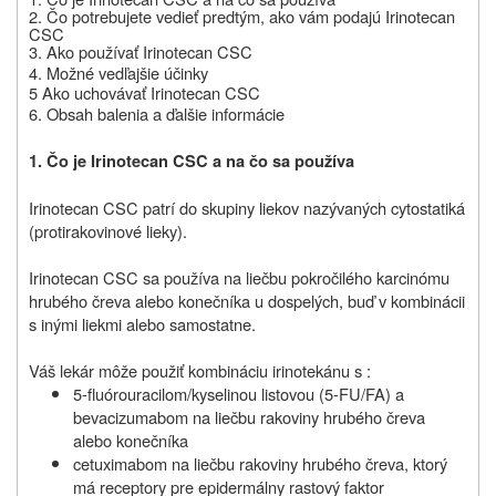
2. Čo potrebujete vedieť predtým, ako vám podajú Irinotecan
CSC
3. Ako používať Irinotecan
CSC
4. Možné vedľajšie účinky
5 Ako uchovávať Irinotecan
CSC
6. Obsah balenia a ďalšie informácie
1. Čo je Irinotecan CSC a na čo sa používa
Irinotecan CSC patrí do skupiny liekov nazývaných cytostatiká
(protirakovinové lieky).
Irinotecan CSC sa používa na liečbu pokročilého karcinómu
hrubého čreva alebo konečníka u dospelých, buď v kombinácii
s inými liekmi alebo samostatne.
Váš lekár môže použiť kombináciu irinotekánu s :
5-fluórouracilom/kyselinou listovou (5-FU/FA) a
bevacizumabom na liečbu rakoviny hrubého čreva
alebo konečníka
cetuximabom na liečbu rakoviny hrubého čreva, ktorý
má receptory pre epidermálny rastový faktor