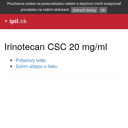
Používame cookie na personalizáciu reklám a abychom mohli analyzovať
prevádzku na našich stránkach.
Zobrazit detaily
OK
+
ipil
.sk
Irinotecan CSC 20 mg/ml
Príbalový leták
Súhrn údajov o lieku