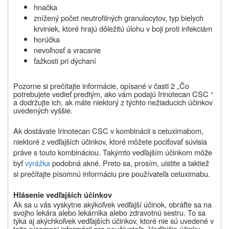
hnačka
znížený počet neutrofilných granulocytov, typ bielych
krviniek, ktoré hrajú dôležitú úlohu v boji proti infekciám
horúčka
nevoľnosť a vracanie
ťažkosti pri dýchaní
Pozorne si prečítajte informácie, opísané v časti 2 „
Čo
potrebujete vedieť predtým, ako vám podajú Irinotecan CSC “
a dodržujte ich, ak máte niektorý z týchto nežiaducich účinkov
uvedených vyššie.
Ak dostávate Irinotecan CSC v kombinácii s cetuximabom,
niektoré z vedľajších účinkov, ktoré môžete pociťovať súvisia
práve s touto kombináciou. Takýmto vedľajším účinkom môže
byť
vyrážka
podobná akné. Preto sa, prosím, uistite a taktiež
si prečítajte písomnú informáciu pre používateľa cetuximabu.
Hlásenie vedľajších účinkov
Ak sa u vás vyskytne akýkoľvek vedľajší účinok, obráťte sa na
svojho lekára alebo lekárnika alebo zdravotnú sestru. To sa
týka aj akýchkoľvek vedľajších účinkov, ktoré nie sú uvedené v
tejto písomnej informácii pre používateľa. Vedľajšie účinky