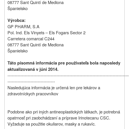
08777 Sant Quintí de Mediona
Španielsko
Výrobca:
GP PHARM, S.A
Pol. Ind. Els Vinyets – Els Fogars Sector 2
Carretera comarcal C244
08777 Sant Quintí de Mediona
Španielsko
Táto písomná informácia pre používateľa bola naposledy
aktualizovaná v júni 2014.
------------------------------------------------------------------------------------
---------------------------------
Nasledujúca informácia je určená len pre lekárov a
zdravotníckych pracovníkov
Podobne ako pri iných antineoplastických látkach, je potrebná
opatrnosť pri zaobchádzaní a príprave Irinotecanu CSC.
Vyžaduje sa použitie okuliarov, masky a rukavíc.