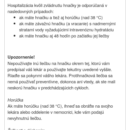
Hospitalizácia kvôli zvládnutiu hnačky je odporúčaná v
nasledovných prípadoch:
ak máte hnačku a tiež aj horúčku (nad 38 °C)
ak máte závažnú hnačku (a vracanie) s nadmernými
stratami vody vyžadujúcimi intravenóznu hydratáciu
ak máte hnačku aj 48 hodín po začiatku jej liečby
Upozornenie!
Nepoužívajte inú liečbu na hnačku okrem tej, ktorú vám
predpísal váš lekár a používajte tekutiny uvedené vyššie.
Riaďte sa pokynmi vášho lekára. Protihnačková liečba sa
nemá používať preventívne, dokonca ani vtedy, ak ste mali
neskorú hnačku v predchádzajúcich cykloch.
Horúčka
Ak máte horúčku (nad 38 °C), ihneď sa obráťte na svojho
lekára alebo oddelenie v nemocnici, kde vám podajú
nevyhnutnú liečbu.