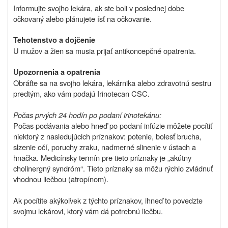
Informujte svojho lekára, ak ste boli v poslednej dobe
očkovaný alebo plánujete ísť na očkovanie.
Tehotenstvo a dojčenie
U mužov a žien sa musia prijať antikoncepčné opatrenia.
Upozornenia a opatrenia
Obráťte sa na svojho lekára, lekárnika alebo zdravotnú sestru
predtým, ako vám podajú Irinotecan CSC.
Počas prvých 24 hodín po podaní irinotekánu:
Počas podávania alebo hneď po podaní infúzie môžete pocítiť
niektorý z nasledujúcich príznakov: potenie, bolesť brucha,
slzenie očí, poruchy zraku, nadmerné slinenie v ústach a
hnačka. Medicínsky termín pre tieto príznaky je „akútny
cholinergný syndróm“. Tieto príznaky sa môžu rýchlo zvládnuť
vhodnou liečbou (atropínom).
Ak pocítite akýkoľvek z týchto príznakov, ihneď to povedzte
svojmu lekárovi, ktorý vám dá potrebnú liečbu.