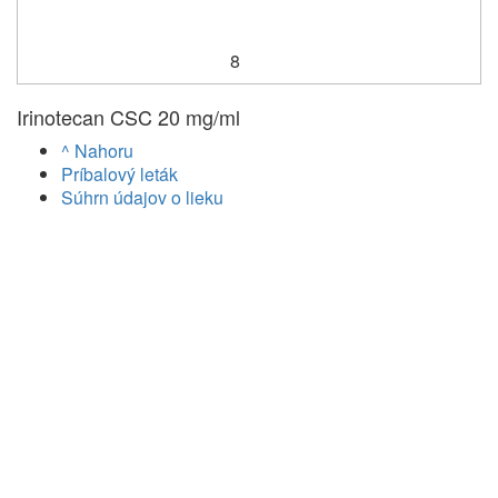
8
Irinotecan CSC 20 mg/ml
^ Nahoru
Príbalový leták
Súhrn údajov o lieku