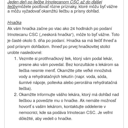
Jeden deň po liečbe Irinotecanom CSC až do ďalšej
liečby
môžete pociťovať rôzne príznaky, ktoré môžu byť vážne
a môžu vyžadovať okamžitú liečbu a prísny dohľad.
Hnačka
Ak vám hnačka začne po viac ako 24 hodinách po podaní
Irinotecanu CSC („neskorá hnačka“), môže to byť vážne. Toto
je časté okolo 5. dňa po podaní. Hnačka sa má liečiť ihneď a
pod prísnym dohľadom. Ihneď po prvej hnačkovitej stolici
urobte nasledovné:
Vezmite si protihnačkový liek, ktorý vám podal lekár,
presne ako vám povedal. Bez konzultácie s lekárom sa
liečba nesmie meniť. Okamžite pite veľké množstvá
vody a rehydratačných tekutín (napr. voda, sóda,
šumivé nápoje, polievka alebo perorálna rehydratačná
liečba).
Okamžite informujte vášho lekára, ktorý má dohľad nad
liečbou a povedzte mu o hnačke. Ak nemáte možnosť
hovoriť s vašim lekárom, kontaktujte oddelenie v
nemocnici, kde sa podáva Irinotecan CSC. Je veľmi
dôležité, aby vedeli o hnačke.