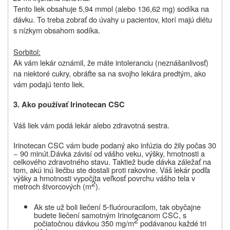
Tento liek obsahuje 5,94 mmol (alebo 136,62 mg) sodíka na
dávku. To treba zobrať do úvahy u pacientov, ktorí majú diétu
s nízkym obsahom sodíka.
Sorbitol:
Ak vám lekár oznámil, že máte intoleranciu (neznášanlivosť)
na niektoré cukry, obráťte sa na svojho lekára predtým, ako
vám podajú tento liek.
3. Ako používať Irinotecan
CSC
Váš liek vám podá lekár alebo zdravotná sestra.
Irinotecan CSC vám bude podaný ako infúzia do žily počas 30
− 90 minút.
Dávka závisí od vášho veku, výšky, hmotnosti a
celkového zdravotného stavu. Taktiež bude dávka záležať na
tom, akú inú liečbu ste dostali proti rakovine. Váš lekár podľa
výšky a hmotnosti vypočíta veľkosť povrchu vášho tela v
2
metroch štvorcových (m
).
Ak ste už boli liečení 5-fluórouracilom, tak obyčajne
budete liečení samotným Irinotecanom CSC, s
2
počiatočnou dávkou 350 mg/m
podávanou každé tri