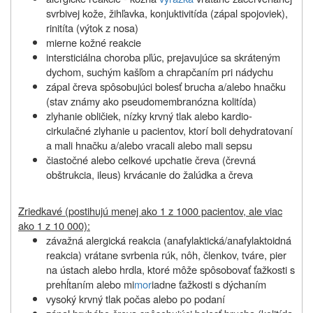
svrbivej kože, žihľavka, konjuktivitída (zápal spojoviek),
rinitíta (výtok z nosa)
mierne kožné reakcie
intersticiálna choroba pľúc, prejavujúce sa skráteným
dychom, suchým kašľom a chrapčaním pri nádychu
zápal čreva spôsobujúci bolesť brucha a/alebo hnačku
(stav známy ako pseudomembranózna kolitída)
zlyhanie obličiek, nízky krvný tlak alebo kardio-
cirkulačné zlyhanie u pacientov, ktorí boli dehydratovaní
a mali hnačku a/alebo vracali alebo mali sepsu
čiastočné alebo celkové upchatie čreva (črevná
obštrukcia, ileus) krvácanie do žalúdka a čreva
Zriedkavé (postihujú menej ako 1 z 1000 pacientov, ale viac
ako 1 z 10 000):
závažná alergická reakcia (anafylaktická/anafylaktoidná
reakcia) vrátane svrbenia rúk, nôh, členkov, tváre, pier
na ústach alebo hrdla, ktoré môže spôsobovať ťažkosti s
prehĺtaním alebo mi
mor
iadne ťažkosti s dýchaním
vysoký krvný tlak počas alebo po podaní