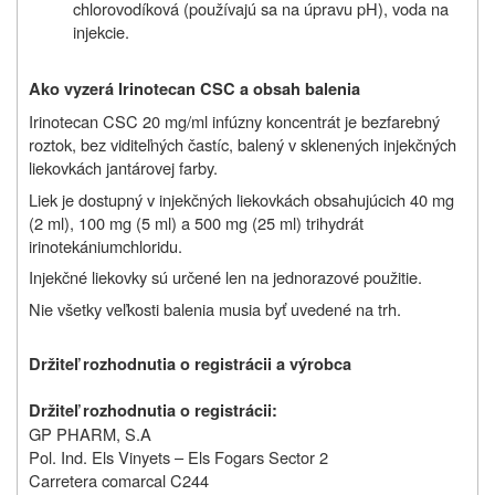
chlorovodíková (používajú sa na úpravu pH), voda na
injekcie.
Ako vyzerá Irinotecan CSC a obsah balenia
Irinotecan CSC 20 mg/ml infúzny koncentrát je bezfarebný
roztok, bez viditeľných častíc, balený v sklenených injekčných
liekovkách jantárovej farby.
Liek je dostupný v injekčných liekovkách obsahujúcich 40 mg
(2 ml), 100 mg (5 ml) a 500 mg (25 ml) trihydrát
irinotekániumchloridu.
Injekčné liekovky sú určené len na jednorazové použitie.
Nie všetky veľkosti balenia musia byť uvedené na trh.
Držiteľ rozhodnutia o registrácii a výrobca
Držiteľ rozhodnutia o registrácii:
GP PHARM, S.A
Pol. Ind. Els Vinyets – Els Fogars Sector 2
Carretera comarcal C244