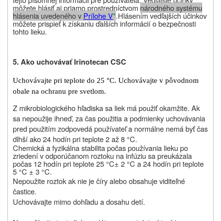
môžete hlásiť aj priamo prostredníctvom
národného systému
hlásenia uvedeného v
Prílohe V
*
.
Hlásením vedľajších účinkov
môžete prispieť k získaniu ďalších informácií o bezpečnosti
tohto lieku
.
5. Ako uchovávať Irinotecan CSC
Uchovávajte pri teplote do 25 °C. Uchovávajte v pôvodnom
obale na ochranu pre svetlom.
Z mikrobiologického hľadiska sa liek má použiť okamžite. Ak
sa nepoužije ihneď, za čas použitia a podmienky uchovávania
pred použitím zodpovedá používateľ a normálne nemá byť čas
dlhší ako 24 hodín pri teplote 2 až 8 °C.
Chemická a fyzikálna stabilita počas používania lieku po
zriedení v odporúčanom roztoku na infúziu sa preukázala
počas 12 hodín pri teplote 25
°C
± 2
°C a 24 hodín pri teplote
5
°C
± 3 °C
.
Nepoužite roztok ak nie je číry alebo obsahuje viditeľné
častice.
Uchovávajte mimo dohľadu a dosahu detí.