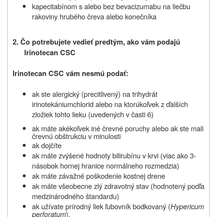
kapecitabínom s alebo bez bevacizumabu na liečbu
rakoviny hrubého čreva alebo konečníka
2. Čo potrebujete vedieť predtým, ako vám podajú
Irinotecan CSC
Irinotecan CSC vám nesmú podať:
ak ste alergický (precitlivený) na trihydrát
irinotekániumchlorid alebo na ktorúkoľvek z ďalších
zložiek tohto lieku (uvedených v časti 6)
ak
máte akékoľvek iné črevné poruchy alebo ak ste mali
črevnú obštrukciu v minulosti
ak dojčíte
ak máte zvýšené hodnoty bilirubínu v krvi (viac ako 3-
násobok hornej hranice normálneho rozmedzia)
ak máte závažné poškodenie kostnej drene
ak máte všeobecne zlý zdravotný stav (hodnotený podľa
medzinárodného štandardu)
ak užívate prírodný liek ľubovník bodkovaný (
Hypericum
perforatum
).