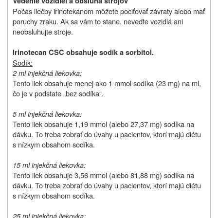
Vedenie vozidiel a obsluha strojov
Počas liečby irinotekánom môžete pociťovať závraty alebo mať
poruchy zraku. Ak sa vám to stane, neveďte vozidlá ani
neobsluhujte stroje.
Irinotecan CSC obsahuje sodík a sorbitol.
Sodík:
2 ml injekčná liekovka:
Tento liek obsahuje menej ako 1 mmol sodíka (23 mg) na ml,
čo je v podstate „bez sodíka“.
5 ml injekčná liekovka:
Tento liek obsahuje 1,19 mmol (alebo 27,37 mg) sodíka na
dávku. To treba zobrať do úvahy u pacientov, ktorí majú diétu
s nízkym obsahom sodíka.
15 ml injekčná liekovka:
Tento liek obsahuje 3,56 mmol (alebo 81,88 mg) sodíka na
dávku. To treba zobrať do úvahy u pacientov, ktorí majú diétu
s nízkym obsahom sodíka.
25 ml injekčná liekovka: