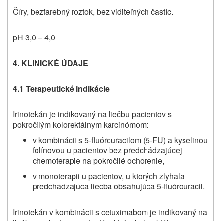
Číry, bezfarebný roztok, bez viditeľných častíc.
pH 3,0 – 4,0
4. KLINICKÉ ÚDAJE
4.1 Terapeutické indikácie
Irinotekán je indikovaný na liečbu pacientov s
pokročilým kolorektálnym karcinómom:
v kombinácii s 5-fluórouracilom (5-FU) a kyselinou
folínovou u pacientov bez predchádzajúcej
chemoterapie na pokročilé ochorenie,
v monoterapii u pacientov, u ktorých zlyhala
predchádzajúca liečba obsahujúca 5-fluórouracil.
Irinotekán v kombinácii s cetuximabom je indikovaný na