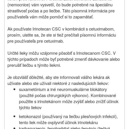
(nemocnice) vám vysvetlí, čo bude potrebné na špeciálnu
strastlivosť počas a po liečbe. Táto písomná informácia pre
používateľa vám môže pomôcť si to zapamätať.
Ak používate Irinotecan CSC v kombinácii s cetuximabom,
prosím, uistite sa, že ste si tiež prečítali písomnú informáciu
pre používateľa pre cetuximab.
Určité lieky môžu vzájomne pôsobiť s Irinotecanom CSC. V
týchto prípadoch môže byť potrebné zmeniť dávkovanie alebo
prerušiť liečbu s týmito liekmi.
Je obzvlášť dôležité, aby ste informovali vášho lekára ak
užívate alebo ste užívali niektoré z nasledujúcich liekov:
suxametónium a iné neuromuskulárne blokátory
(použité počas chirurgických výkonov). Kombinované
použitie s irinotekánom môže zvýšiť alebo znížiť účinok
týchto liekov
ketokonazol (používaný na liečbu plesňových infekcií),
tento liek môže ovplyvniť účinok irinotekánu
karbamazepín, fenobarbital alebo fenytoín (liečivá