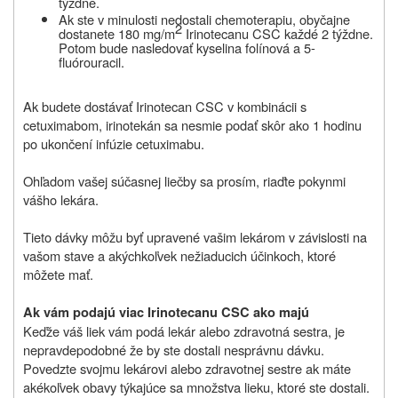
týždne.
Ak ste v minulosti nedostali chemoterapiu, obyčajne
2
dostanete 180 mg/m
Irinotecanu CSC každé 2 týždne.
Potom bude nasledovať kyselina folínová a 5-
fluórouracil.
Ak budete dostávať Irinotecan CSC v kombinácii s
cetuximabom, irinotekán sa nesmie podať skôr ako 1 hodinu
po ukončení infúzie cetuximabu.
Ohľadom vašej súčasnej liečby sa prosím, riaďte pokynmi
vášho lekára.
Tieto dávky môžu byť upravené vašim lekárom v závislosti na
vašom stave a akýchkoľvek nežiaducich účinkoch, ktoré
môžete mať.
Ak vám podajú viac Irinotecanu CSC ako majú
Keďže váš liek vám podá lekár alebo zdravotná sestra, je
nepravdepodobné že by ste dostali nesprávnu dávku.
Povedzte svojmu lekárovi alebo zdravotnej sestre ak máte
akékoľvek obavy týkajúce sa množstva lieku, ktoré ste dostali.