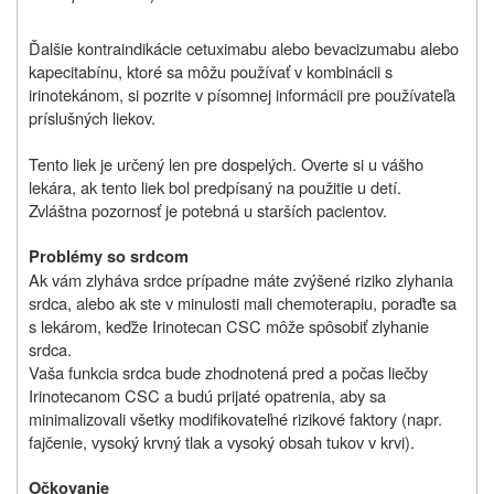
Ďalšie kontraindikácie cetuximabu alebo bevacizumabu alebo
kapecitabínu, ktoré sa môžu používať v kombinácii s
irinotekánom, si pozrite v písomnej informácii pre používateľa
príslušných liekov.
Tento liek je určený len pre dospelých. Overte si u vášho
lekára, ak tento liek bol predpísaný na použitie u detí.
Zvláštna pozornosť je potebná u starších pacientov.
Problémy so srdcom
Ak vám zlyháva srdce prípadne máte zvýšené riziko zlyhania
srdca, alebo ak ste v minulosti mali chemoterapiu, poraďte sa
s lekárom, keďže Irinotecan CSC môže spôsobiť zlyhanie
srdca.
Vaša funkcia srdca bude zhodnotená pred a počas liečby
Irinotecanom CSC a budú prijaté opatrenia, aby sa
minimalizovali všetky modifikovateľné rizikové faktory (napr.
fajčenie, vysoký krvný tlak a vysoký obsah tukov v krvi).
Očkovanie