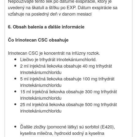
Nepoužívajte tento liek po dátume exspirácie, ktorý je
uvedený na škatuli a štítku po EXP. Dátum exspirácie sa
vzťahuje na posledný deň v danom mesiaci
6. Obsah balenia a ďalšie informácie
Čo Irinotecan CSC obsahuje
Irinotecan CSC je koncentrát na infúzny roztok.
Liečivo je trihydrát irinotekániumchlorid.
2 ml injekčná liekovka obsahuje 40 mg trihydrát
irinotekániumchloridu
5 ml injekčná liekovka obsahuje 100 mg trihydrát
irinotekániumchloridu
15 ml injekčná liekovka obsahuje 300 mg trihydrát
irinotekániumchloridu
25 ml injekčná liekovka obsahuje 500 mg trihydrát
irinotekániumchloridu
Ďalšie zložky (pomocné látky) sú sorbitol (E420),
kyselina mliečna, hydroxid sodný a kyselina