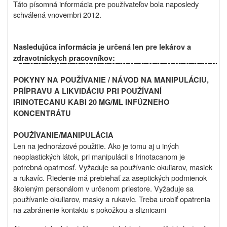
Táto písomná informácia pre používateľov bola naposledy
schválená v
novembri 2012.
Nasledujúca informácia je určená len pre lekárov a
zdravotníckych pracovníkov:
POKYNY NA POUŽÍVANIE / NÁVOD NA MANIPULÁCIU,
PRÍPRAVU A LIKVIDÁCIU PRI POUŽÍVANÍ
IRINOTECANU KABI 20 MG/ML INFÚZNEHO
KONCENTRÁTU
POUŽÍVANIE/MANIPULÁCIA
Len na jednorázové použitie. Ako je tomu aj u iných
neoplastických látok, pri manipulácii s Irinotacanom je
potrebná opatrnosť. Vyžaduje sa používanie okuliarov, masiek
a rukavíc. Riedenie má prebiehať za aseptických podmienok
školeným personálom v určenom priestore. Vyžaduje sa
používanie okuliarov, masky a rukavíc. Treba urobiť opatrenia
na zabránenie kontaktu s pokožkou a sliznicami