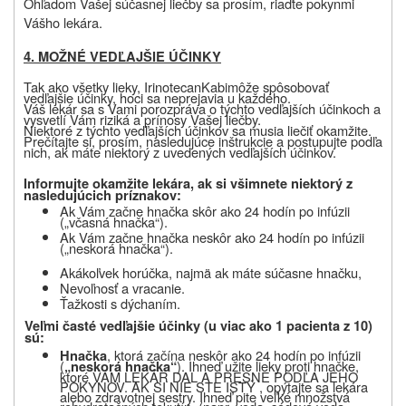
Ohľadom Vašej súčasnej liečby sa prosím, riaďte pokynmi
Vášho lekára.
4. MOŽNÉ VEDĽAJŠIE ÚČINKY
Tak ako všetky lieky, Irinotecan
Kabi
môže spôsobovať
vedľajšie účinky, hoci sa neprejavia u každého
.
Váš lekár sa s Vami porozpráva o týchto vedľajších účinkoch a
vysvetlí Vám riziká a prínosy Vašej liečby.
Niektoré z týchto vedľajších účinkov sa musia liečiť okamžite.
Prečítajte si, prosím, nasledujúce inštrukcie a postupujte podľa
nich, ak máte niektorý z uvedených vedľajších účinkov.
Informujte okamžite lekára, ak si všimnete niektorý z
nasledujúcich príznakov
:
Ak Vám začne hnačka skôr ako 24 hodín po infúzii
(„včasná hnačka“).
Ak Vám začne hnačka neskôr ako 24 hodín po infúzii
(„neskorá hnačka“).
Akákoľvek horúčka, najmä ak máte súčasne hnačku,
Nevoľnosť a vracanie.
Ťažkosti s dýchaním.
Veľmi časté vedľajšie účinky (u viac ako 1 pacienta z 10
)
sú:
, ktorá začína
neskôr ako 24 hodín po infúzii
Hnačka
(
). Ihneď užite lieky proti hnačke,
„neskorá
hnačka“
ktoré VÁM LEKÁR DAL A PRESNE PODĽA JEHO
POKYNOV. AK SI NIE STE ISTÝ , opýtajte sa lekára
alebo zdravotnej sestry. Ihneď pite veľké množstvá