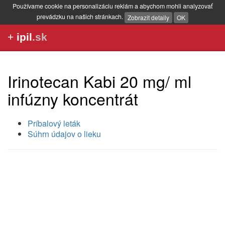
Používame cookie na personalizáciu reklám a abychom mohli analyzovať
prevádzku na našich stránkach.
Zobrazit detaily
OK
+
ipil
.sk
Irinotecan Kabi 20 mg/ ml
infúzny koncentrát
Príbalový leták
Súhrn údajov o lieku