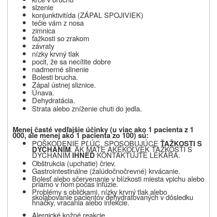
slzenie
konjunktivitída (ZÁPAL SPOJIVIEK)
tečie vám z nosa
zimnica
ťažkosti so zrakom
závraty
nízky krvný tlak
pocit, že sa necítite dobre
nadmerné slinenie
Bolesti brucha.
Zápal ústnej sliznice.
Únava.
Dehydratácia.
Strata alebo zníženie chuti do jedla.
Menej časté vedľajšie účinky (u viac ako 1 pacienta z 1
000, ale menej ako 1 pacienta zo 100
) sú:
POŠKODENIE PĽÚC, SPOSOBUJÚCE
ŤAŽKOSTI S
. AK MÁTE AKÉKOĽVEK ŤAŽKOSTI S
DÝCHANÍM
DÝCHANÍM
KONTAKTUJTE LEKÁRA.
IHNEĎ
Obštrukcia (upchatie) čriev.
Gastrointestinálne (žalúdočnočrevné) krvácanie.
Bolesť alebo sčervenanie v blízkosti miesta vpichu alebo
priamo v ňom počas infúzie.
Problémy s obličkami, nízky krvný tlak alebo
skolabovanie pacientov dehydratovaných v dôsledku
hnačky, vracania alebo infekcie.
Alergické kožné reakcie.