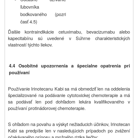
ľubovníka
bodkovaného (pozri
časť 4.5)
Ďalšie kontraindikácie cetuximabu, bevacizumabu alebo
kapecitabínu sú uvedené v Súhrne charakteristických
vlastností týchto liekov.
4.4 Osobitné upozornenia a špecialne opatrenia pri
používaní
Používanie Irinotecanu Kabi sa má obmedziť len na oddelenia
špecializované na podávanie cytotoxickej chemoterapie a má
sa podávať len pod dohľadom lekára kvalifikovaného v
používaní protinádorovej chemoterapie.
S ohľadom na povahu a výskyt nežiaducich účinkov, Irinotecan
Kabi sa predpíše len v nasledujúcich prípadoch po zvážení
očakávaného prínosu a možného rizika liečby: