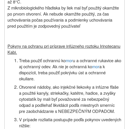
až 8°C.
Z mikrobiologického hľadiska by liek mal byť použitý okamžite
po prvom otvorení. Ak nebude okamžite použitý, za čas
uchovávania počas používania a podmienky uchovávania
pred použitím je zodpovedný používateľ
P
okyny na ochranu pri príprave infúzneho roztoku Irinotecanu
Kabi
.
Treba použiť ochrannú ko
mor
u a ochranné rukavice ako
aj ochranný odev.
Ak nie je ochranná ko
mor
a k
dispozícii, treba použiť pokrývku úst a ochranné
okuliare.
Otvorené nádoby, ako injekčné liekovky a infúzne fľaše
a použité kanyly, striekačky, katétre, hadice, a zvyšky
cytostatík by mali byť považované za nebezpečný
odpad a podliehať likvidácii podľa miestnych smerníc
pre zaobchádzanie s NEBEZPEČNÝM ODPADOM.
V prípade rozliatia postupujte podľa pokynov uvedených
nižšie: