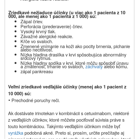
Zriedkavé nežiaduce účinky (u viac ako 1 pacienta z 10
000, ale menej ako 1 pacienta z 1 000
) sú:
Zápal čriev.
Perforácia (prederavenie) čriev.
Vysoký krvný tlak.
Závažné alergické reakcie.
Kŕče vo svaloch.
Zmenené vnímanie na koži ako pocity brnenia, pichanie
alebo necitlivosť.
Nízka hladina draslíka v krvi spôsobujúca abnormálny
srdcový rytmus.
Nízke hladiny sodíka v krvi, ktoré môžu spôsobiť únavu
a zmätenosť,
trhanie
vo svaloch,
záchvaty
alebo kómu
.
zápal pankreasu
Veľmi zriedkavé vedľajšie účinky (menej ako 1 pacient z
10 000) sú:
•
Prechodné poruchy reči
.
Ak dostávate irinotekan v kombinácii s cetuximabom, niektoré
z vedľajších účinkov, ktoré môžete pociťovať súvisia práve s
touto kombináciou. Takýmto vedľajším účinkom môže byť
vyrážka
podobná akné. Preto si, prosím, určite prečítajte aj