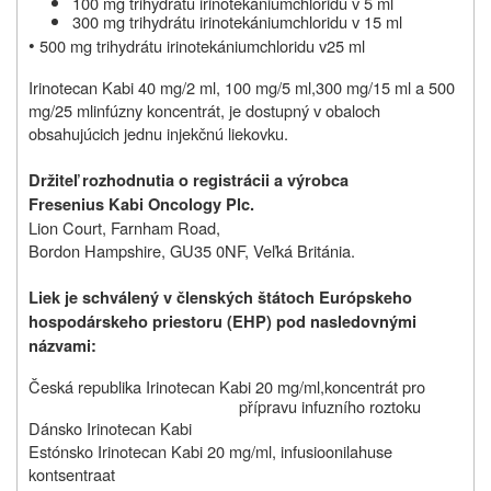
100 mg trihydrátu irinotekániumchloridu v 5 ml
300 mg
trihydrátu irinotekániumchloridu v
15 ml
•
500 mg
trihydrátu irinotekániumchloridu v
25 ml
Irinotecan Kabi 40 mg/2 ml, 100 mg/5 ml
,
300 mg/15 ml a 500
mg/25 ml
infúzny
k
oncentr
á
t
, je dostupný v obaloch
obsahujúcich jednu injekčnú liekovku
.
Držiteľ rozhodnutia o registrácii a výrobca
Fresenius Kabi Oncology Plc.
Lion Court, Farnham Road,
Bordon
Hampshire, GU35 0NF, Veľká Británia.
Liek je schválený v členských štátoch Európskeho
hospodárskeho priestoru (EHP) pod nasledovnými
názvami:
Česká republika
Irinotecan Kabi 20 mg/ml,
koncentrát pro
přípravu infuzního roztoku
Dánsko
Irinotecan Kabi
Estónsko
Irinotecan Kabi 20 mg/ml,
infusioonilahuse
kontsentraat