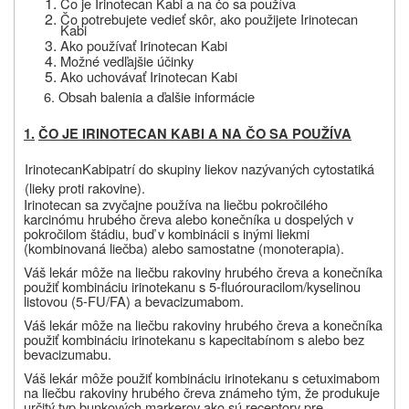
Čo je Irinotecan Kabi a na čo sa používa
Čo potrebujete vedieť skôr, ako použijete Irinotecan
Kabi
Ako používať Irinotecan Kabi
Možné vedľajšie účinky
Ako uchovávať Irinotecan Kabi
6. Obsah balenia a ďalšie informácie
1.
ČO JE IRINOTECAN KABI A NA ČO SA POUŽÍVA
Irinotecan
Kabi
patrí do skupiny liekov nazývaných cytostatiká
(lieky proti rakovine).
Irinotecan sa
zvyčajne používa na liečbu pokročilého
karcinómu hrubého čreva alebo konečníka u dospelých v
pokročilom štádiu, buď v kombinácii s inými liekmi
(kombinovaná liečba) alebo samostatne (monoterapia).
Váš lekár môže na liečbu rakoviny hrubého čreva a konečníka
použiť kombináciu irinotekanu s 5-fluórouracilom/kyselinou
listovou (5-FU/FA) a bevacizumabom.
Váš lekár môže na liečbu rakoviny hrubého čreva a konečníka
použiť kombináciu irinotekanu s kapecitabínom s alebo bez
bevacizumabu.
Váš lekár môže použiť kombináciu irinotekanu s cetuximabom
na liečbu rakoviny hrubého čreva známeho tým, že produkuje
určitý typ bunkových markerov ako sú receptory pre