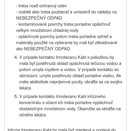
-
treba nosiť ochranný odev
-
rozbité sklo treba pozbierať a umiestniť do nádoby na
NEBEZPEČNÝ ODPAD
-
k
ontamin
ované povrchy treba poriadne opláchnuť
veľkým množstvom chladnej vody
- opláchnuté povrchy potom treba poriadne vytrieť a
materiály použité na vytieranie by mali byť zlikvidované
ako NEBEZPEČNÝ ODPAD.
V prípade kontaktu Irinotecanu Kabi s pokožkou by
mala byť postihnutá oblasť opláchnutá tečúcou vodou a
potom umytá mydlom a vodou. V prípade kontaktu so
sliznicami, umyte postihnutú oblasť poriadne vodou. Ak
máte akékoľvek nepríjemné pocity, obráťte sa na svojho
lekára.
V prípade kontaktu Irinotecanu Kabi infúzneho
koncentrátu s očami ich treba poriadne vypláchnuť
dostatočným množstvom vody. Okamžite sa obráťte na
očného lekára.
Infúzia Irinotecanu Kabi by mala byť zriedená a podaná do