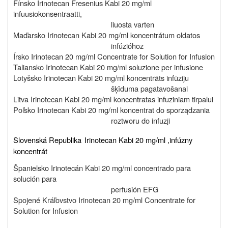
Fínsko Irinotecan Fresenius Kabi 20 mg/ml
infuusiokonsentraatti,
liuosta varten
Maďarsko
Irinotecan Kabi 20 mg/ml koncentrátum oldatos
infúzióhoz
Írsko Irinotecan 20 mg/ml Concentrate for Solution for Infusion
Taliansko
Irinotecan Kabi 20 mg/ml soluzione per infusione
Lotyšsko
Irinotecan Kabi 20 mg/ml koncentrāts infūziju
šķīduma pagatavošanai
Litva
Irinotecan Kabi 20 mg/ml koncentratas infuziniam tirpalui
Poľsko
Irinotecan Kabi 20 mg/ml koncentrat do sporządzania
roztworu do infuzji
Slovenská Republika
Irinotecan Kabi 20 mg/ml ,
infúzny
koncentrát
Španielsko
Irinotecán Kabi 20 mg/ml concentrado para
solución para
perfusión EFG
Spojené Kráľovstvo
Irinotecan 20 mg/ml Concentrate for
Solution for Infusion