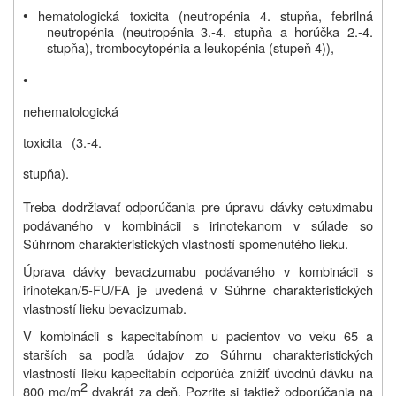
•
hematologická toxicita (neutropénia 4. stupňa, febrilná
neutropénia (neutropénia 3.-4. stupňa a horúčka 2.-4.
stupňa), trombocytopénia a leukopénia (stupeň 4)),
•
nehematologická
toxicita (3.-4.
stupňa).
Treba dodržiavať odporúčania pre úpravu dávky cetuximabu
podávaného v kombinácii s irinotekanom v súlade so
Súhrnom charakteristických vlastností spomenutého lieku.
Úprava dávky bevacizumabu podávaného v kombinácii s
irinotekan/5-FU/FA je uvedená v Súhrne charakteristických
vlastností lieku bevacizumab.
V kombinácii s kapecitabínom u pacientov vo veku 65 a
starších sa podľa údajov zo Súhrnu charakteristických
vlastností lieku kapecitabín odporúča znížiť úvodnú dávku na
2
800 mg/m
dvakrát za deň. Pozrite si taktiež odporúčania na