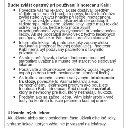
Buďte zvlášť opatrný pri používaní Irinotecanu Kabi:
Povedzte vášmu lekárovi ak ste dostávali predtým
rádioterapiu, najmä brucha a panvy, keďže toto môže
zvýšiť riziko výskytu hnačky pri liečbe irinotecanom
.
Taktiež povedzte vášmu lekárovi ak ste podstúpili
rádioterapiu pľúc alebo užívate lieky, ktoré majú toxické
účinky na pľúca, keďže toto môže zvýšiť
pravdepodobnosť výskytu dýchacích príznakov počas
liečby
. Ak ste podstúpili akýkoľvek z týchto liečebných
postupov, Váš lekár Vás musí starostlivo sledovať.
Informujte lekára, ak máte príznaky zápchy alebo
nadúvania
(možnosť črevnej obštrukcie). Irinotecan
Kabi
nemá byť podávaný pacientom s takýmito
príznakmi.
Ak ste starší človek, dávka Irinotecanu musí byť
starostlivo uvážená a musíte byť starostlivo sledovaný
lekárom.
Používajte antikoncepčné prostriedky počas liečby a
aspoň po dobu troch mesiacov po ukončení liečby.
Ak trpíte vrodeným stavom nazývaným
intolerancia
povedzte to Vášmu lekárovi alebo
fruktózy,
nemocničnému lekárnikovi predtým ako použijete
Irinotecan Kabi
. Irinotecan Kabi obsahuje
sorbitol,
ktorý je nevhodný pre ľudí, ktorý neznášajú fruktózu.
Predtým ako sa začne liečba, Vám lekár urobí krvné
testy na kontrolu funkcie pečene a kostnej drene
.
Užívanie iných liekov:
Ak užívate alebo ste v poslednom čase užívali ešte iné lieky,
vrátane liekov, ktorých výdaj nie je viazaný na lekársky