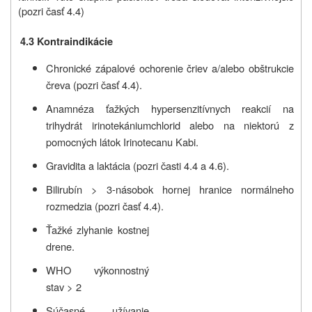
(pozri časť 4.4
)
4.3 Kontraindikácie
Chronické zápalové ochorenie čriev a/alebo obštrukcie
čreva
(pozri časť 4.4).
Anamnéza ťažkých hypersenzitívnych reakcií na
trihydrát irinotekániumchlorid alebo na niektorú z
pomocných látok
Irinotecanu Kabi.
Gravidita a laktácia
(pozri časti 4.4 a 4.6
).
Bilirubín > 3-násobok hornej hranice normálneho
rozmedzia (pozri časť 4.4
).
Ťažké zlyhanie kostnej
drene
.
WHO výkonnostný
stav > 2
Súčasné užívanie