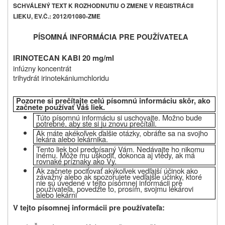
SCHVÁLENÝ TEXT K ROZHODNUTIU O ZMENE V REGISTRÁCII
LIEKU, EV.Č.: 2012/01080-ZME
PÍSOMNÁ INFORMÁCIA PRE POUŽÍVATEĽA
IRINOTECAN KABI 20 mg/ml
infúzny koncentrát
trihydrát irinotekániumchloridu
Pozorne si prečítajte celú písomnú informáciu skôr, ako
začnete používať Váš liek.
Túto písomnú informáciu si uschovajte. Možno bude
potrebné, aby ste si ju znovu prečítali.
Ak máte akékoľvek ďalšie otázky, obráťte sa na svojho
lekára alebo lekárnika.
Tento liek bol predpísaný Vám. Nedávajte ho nikomu
inému. Môže mu uškodiť, dokonca aj vtedy, ak má
rovnaké príznaky ako Vy.
Ak začnete pociťovať akýkoľvek vedľajší účinok ako
závažný alebo ak spozorujete vedľajšie účinky, ktoré
nie sú uvedené v tejto písomnej informácii pre
používateľa, povedzte to, prosím, svojmu lekárovi
alebo lekárni
V tejto písomnej informácii pre používateľa
: