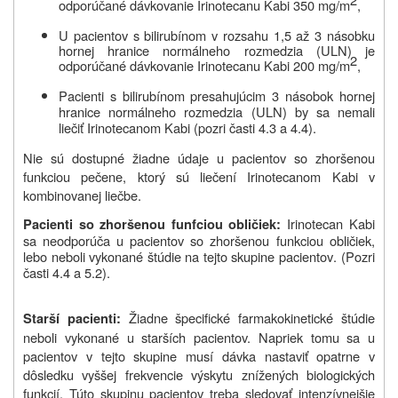
odporúčané dávkovanie Irinotecanu Kabi
350 mg/m
,
U pacientov s bilirubínom v rozsahu 1,5 až 3 násobku
hornej hranice normálneho rozmedzia
(
ULN)
je
2
odporúčané dávkovanie
Irinotecanu Kabi 200 mg/m
,
Pacienti s bilirubínom presahujúcim 3 násobok
hornej
hranice normálneho rozmedzia
(
ULN)
by sa nemali
liečiť Irinotecanom Kabi
(pozri časti 4.3 a 4.4
).
Nie sú dostupné žiadne údaje u pacientov so zhoršenou
funkciou pečene, ktorý sú liečení Irinotecanom Kabi v
kombinovanej liečbe.
Irinotecan Kabi
Pacienti so zhoršenou funfciou obličiek:
sa neodporúča u pacientov so zhoršenou funkciou obličiek,
lebo neboli vykonané štúdie na tejto skupine pacientov
. (Pozri
časti 4.4 a 5.2
).
Žiadne špecifické farmakokinetické štúdie
Starší pacienti:
neboli vykonané u starších pacientov
.
Napriek tomu sa u
pacientov v tejto skupine musí dávka nastaviť opatrne v
dôsledku vyššej frekvencie výskytu znížených biologických
funkcií. Túto skupinu pacientov treba sledovať intenzívnejšie