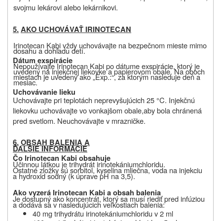
svojmu lekárovi alebo lekárnikovi.
5.
AKO UCHOVÁVAŤ IRINOTECAN
Irinotecan Kabi vždy uchovávajte na bezpečnom mieste mimo
dosahu a dohľadu detí.
Dátum exspirácie
Nepoužívajte Irinotecan Kabi po dátume exspirácie, ktorý je
uvedený na injekčnej liekovke a papierovom obale. Na oboch
miestach je uvedený ako „Exp.:“, za ktorým nasleduje deň a
mesiac.
Uchovávanie lieku
Uchovávajte pri teplotách neprevyšujúcich
25 °C.
Injekčnú
liekovku
uchovávajte vo vonkajšom obale,
aby bola chránená
pred svetlom
.
Neuchovávajte v mrazničke
.
6.
OBSAH BALENIA A
ĎALŠIE INFORMÁCIE
Čo Irinotecan Kabi obsahuje
Účinnou látkou je trihydrát irinotekániumchloridu.
Ostatné zložky sú sorbitol, kyselina mliečna, voda na injekciu
a
hydroxid sodný (k úprave pH na 3,5).
Ako vyzerá Irinotecan Kabi a obsah balenia
Je dostupný ako koncentrát, ktorý sa musí riediť pred infúziou
a dodáva sa v nasledujúcich veľkostiach balenia
:
40 mg trihydrátu irinotekániumchloridu v 2 ml