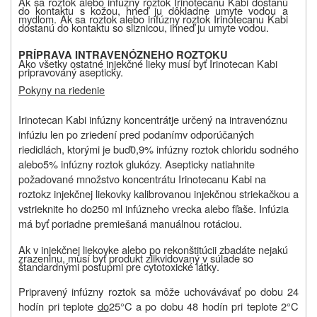
Ak sa roztok
alebo infúzny roztok Irinotecanu Kabi dostanú
do kontaktu s kožou, hneď ju dôkladne umyte vodou a
mydlom. Ak sa roztok alebo infúzny roztok Irinotecanu Kabi
dostanú do kontaktu so sliznicou, ihneď ju umyte vodou
.
PRÍPRAVA INTRAVENÓZNEHO ROZTOKU
Ako všetky ostatné injekčné lieky musí byť Irinotecan Kabi
pripravovaný asepticky.
Pokyny na riedenie
Irinotecan Kabi infúzny
k
oncentr
át
je určený na intravenóznu
infúziu len po zriedení pred podaním
v odporúčaných
riedidlách, ktorými je buď
0
,
9%
infúzny roztok chloridu sodného
alebo
5%
infúzny roztok glukózy
. Aseptic
ky natiahnite
požadované množstvo koncentrátu Irinotecanu Kabi na
roztok
z injekčnej liekovky kalibrovanou injekčnou striekačkou a
vstrieknite ho do
250 ml inf
úzneho vrecka alebo fľaše
.
I
nf
úzia
má byť poriadne premiešaná manuálnou rotáciou
.
Ak v injekčnej liekovke alebo po rekonštitúcii zbadáte nejakú
zrazeninu, musí byť produkt zlikvidovaný v súlade so
štandardnými postupmi pre cytotoxické látky
.
Pripravený
infúzny roztok sa môže
uchovávávať po dobu 24
hodín pri teplote
do
25°C a po dobu 48 hodín pri teplote 2°C