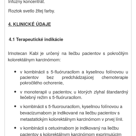
Infúzny koncentrát.
Roztok svetlo žltej farby.
4. KLINICKÉ ÚDAJE
4.1 Terapeutické indikácie
Irinotecan Kabi je určený na liečbu pacientov s pokročilým
kolorektálnym karcinómom:
v kombinácii s 5-fluóruracilom a kyselinou folínovou u
pacientov bez predchádzajúcej chemoterapie
pokročilého ochorenie
,
v monoterapii u pacientov, u ktorých zlyhal štandardný
liečebný režim s 5-fluóruracilom
.
v kombinácii s 5-fluorouracilom, kyselinou folínovou a
bevacizumabom je indikované na liečbu pacientov s
metastatickým kolorektálnym karcinómom v prvej línii.
v kombinácii s cetuximabom je indikovaný na liečbu
pacientov s kolorektálnym karcinómom exprimujúcim