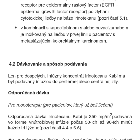
receptor pre epidermálny rastový factor (EGFR –
epidermal growth factor receptor) po zlyhaní
cytotoxickej liečby na báze irinotekanu
(pozri časť 5.1).
v kombinácii s kapecitabínom s alebo bevacizumabom
je indikovaný na liečbu v prvej línii u pacientov s
metastázujúcim kolorektálnym karcinómom.
4.2 Dávkovanie a spôsob podávania
Len pre dospelých. Infúzny koncentrát Irinotecanu Kabi má
byť podávaný infúziou do periférnej alebo centrálnej žily.
Odporúčaná dávka
Pre monoterapiu (pre pacientov, ktorý už boli liečení)
2
Odporúčaná dávka Irinotecanu Kabi je 350 mg/m
podávaná
vo forme vnútrožilovej infúzie počas 30-ich až 90-ich minút
každé tri týždne
(pozri časti 4.4 a 6.6
).
Pre kombinovanú liečbu (pre pacientov, ktorý ešte neboli