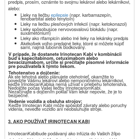
predpis, prosím, oznámte to svojmu lekárovi alebo lekárnikovi
,
alebo
:
Lieky na liečbu
epilepsie
(napr. karbamazepín,
fenobarbital alebo fenytoín)
Lieky
na liečbu
plesňových infekcií
(napr. ketokonazol)
Lieky spôsobujúce nervovosvalovú blokádu (napr.
suxametónium
)
Lieky ako rifampicín alebo iné lieky na lekársky predpis
Akékoľvek voľno predajné lieky, ktoré si môžete kúpiť
sami, najmä ľubovník bodkovaný
.
V prípade, že dostanete Irinotecan Kabi v kombinácii
buď s kapecitabínom, cetuximabom alebo
bevacizumabom, určite si prečítajte písomné informácie
pre používateľa k týmto liekom.
Tehotenstvo a dojčenie:
Ak ste tehotná alebo plánujete otehotnieť, okamžite to
povedzte Vášmu lekárovi alebo nemocničnému lekárnikovi,
keďže Irinotecan
Kabi
sa nemá užívať v priebehu tehotenstva.
Nedojčite počas Vašej liečby Irinotecanom
Kabi
.
Nezačínajte s dojčením pokiaľ Vám lekár nepovie, že je to
bezpečné.
Vedenie vozidla a obsluha strojov:
Keďže Irinotecan Kabi môže spôsobiť závraty alebo poruchy
videnia, neveďte vozidlo ani neobsluhujte stroje
.
3. AKO POUŽÍVAŤ IRINOTECAN KABI
Irinotecan
Kabi
bude
podávaný ako infúzia do Vašich žíl
po