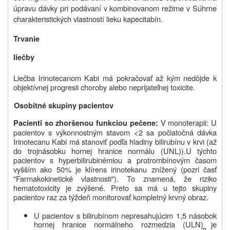
úpravu dávky pri podávaní v kombinovanom režime v Súhrne
charakteristických vlastností lieku kapecitabín.
Trvanie
liečby
Liečba Irinotecanom Kabi má pokračovať až kým nedôjde k
objektívnej progresii choroby alebo neprijateľnej toxicite.
Osobitné skupiny pacientov
V monoterapii: U
Pacienti so zhoršenou funkciou pečene:
pacientov s výkonnostným stavom
<2 sa počiatočná dávka
Irinotecanu Kabi má stanoviť podľa hladiny bilirubínu v krvi (až
do trojnásobku hornej hranice normálu (UNL)).
U týchto
pacientov s hyperbilirubinémiou a protrombínovým časom
vyšším ako 50% je klírens irinotekanu znížený (pozri časť
"Farmakokinetické vlastnosti"). To znamená, že riziko
hematotoxicity je zvýšené. Preto sa má u tejto skupiny
pacientov raz za týždeň monitorovať kompletný krvný obraz.
U pacientov s bilirubínom nepresahujúcim 1,5 násobok
hornej hranice normálneho rozmedzia (ULN) je
2