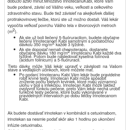
dobu
30
až
90 min
ú
t.
Množstvo Irinotecanu
Kabi
, ktoré Vám
bude podané, závisí od Vášho veku, veľkosti a celkového
zdravotného stavu
. Bude tiež závisieť na akejkoľvek ďalšej
protirakovinovej liečbe, ktorú ste už možno dostali
. Váš lekár
vypočíta veľkosť povrchu Vášho tela v štvorcových metroch
2
(m
).
Ak ste už boli liečený 5-fluóruracilom, budete obyčajne
liečený Irinotecanom Kabi samotným s počiatočnou
2
dávkou
350 mg/m
každé 3 týždne.
Ak ste doposiaľ nemali chemoterapiu, dostanete
2
obyčajne dávku
180 mg/m
Irinotecanu Kabi každé dva
týždne. Potom bude nasledovať kyselina folínová
(acidum folinicum) a
5-fluóruracil.
Tieto dávky môže Váš lekár upraviť v závislosti na Vašom
stave a vedľajších účinkoch, ktoré môžete mať
.
Po podaní Irinotecanu
Kabi
Vám lekár bude pravidelne
robiť krvné testy
.
Irinotecan
Kabi
môže spôsobiť
zníženie počtu bielych krviniek, ktoré majú významnú
ulohu v boji s infekciou.
Irinotecan Kabi môže taktiež
ovplyvniť funkciu pečene, preto Vám lekár nechá urobiť
funkčné testy pečene, ktoré budú vykonávané v
pravidelných intervaloch po dobu liečby
Irinotecanom
Kabi
.
Ak budete dostávať irinotekan v kombinácii s cetuximabom,
irinotekan sa nesmie podať skôr ako 1 hodinu po ukončení
infúzie cetuximabu.