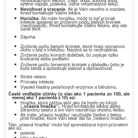
rehydratačných tekutín, (napr. voda, sódová voda,
sýtené nápoje, polievka, ústne rehydratačné lieky).
. Ak je Vám nevoľno a vraciate,
Nevoľnosť a vracanie
ihneď kontaktujte Vášho lekára.
. Ak máte horúčku, môže to byť príznak
Horúčka
infekcie spojenej so znížením počtu bielych krviniek
(neutropénia), ihneď kontaktujte Vášho lekára, aby vás
začal liečiť.
Zápcha.
Zníženie počtu bielych krviniek, ktoré hrajú významnú
úlohu v boji s infekciou.
Nazýva sa to neutropénia.
Zníženie počtu krvných doštičiek, čo zvyšuje riziko
krvácania alebo podliatin
.
Zníženie počtu červených krviniek v dôsledku čoho je
koža bledá a spôsobuje slabosť a dýchavičnosť.
Strata vlasov.
Príznaky infekcie.
Vysoké hladiny pečeňových enzýmov a bilirubínu.
Časté vedľajšie účinky (u viac ako 1 pacienta zo 100, ale
menej ako 1 pacienta z 10
) sú:
Hnačka, ktorá začína skôr ako 24 hodín po infúzii
(
). Hneď kontaktujte lekára alebo
„včasná
hnačka“
zdravotnú sestru a oni Vám naordinujú vhodnú liečbu.
Ak máte „včasnú hnačku“ neužívajte žiadne z liekov
proti hnačke, ktoré Vám lekár dal na „neskorú hnačku“.
Táto „včasná hnačka“ može byť sprevádzaná inými príznakmi
ako sú:
potenie
kŕče v bruchu