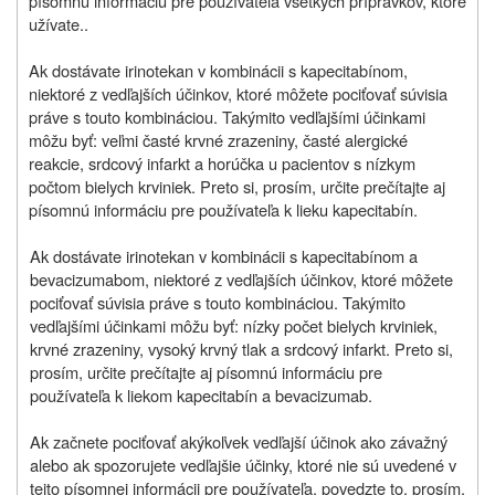
písomnú informáciu pre používateľa všetkých prípravkov, ktoré
užívate..
Ak dostávate irinotekan v kombinácii s kapecitabínom,
niektoré z vedľajších účinkov, ktoré môžete pociťovať súvisia
práve s touto kombináciou. Takýmito vedľajšími účinkami
môžu byť: veľmi časté krvné zrazeniny, časté alergické
reakcie, srdcový infarkt a horúčka u pacientov s nízkym
počtom bielych krviniek. Preto si, prosím, určite prečítajte aj
písomnú informáciu pre používateľa k lieku kapecitabín.
Ak dostávate irinotekan v kombinácii s kapecitabínom a
bevacizumabom, niektoré z vedľajších účinkov, ktoré môžete
pociťovať súvisia práve s touto kombináciou. Takýmito
vedľajšími účinkami môžu byť: nízky počet bielych krviniek,
krvné zrazeniny, vysoký krvný tlak a srdcový infarkt. Preto si,
prosím, určite prečítajte aj písomnú informáciu pre
používateľa k liekom kapecitabín a bevacizumab.
Ak začnete pociťovať akýkoľvek vedľajší účinok ako závažný
alebo ak spozorujete vedľajšie účinky, ktoré nie sú uvedené v
tejto písomnej informácii pre používateľa, povedzte to, prosím,