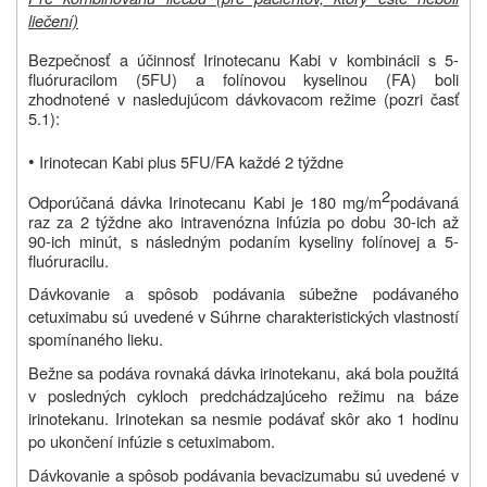
liečení)
Bezpečnosť a účinnosť Irinotecanu Kabi v kombinácii s 5-
fluóruracilom (5FU) a folínovou kyselinou
(FA) boli
zhodnotené v nasledujúcom dávkovacom režime (pozri časť
5.1):
•
Irinotecan Kabi plus 5FU/FA každé 2 týždne
2
Odporúčaná dávka Irinotecanu Kabi je 180 mg/m
podávaná
raz za 2 týždne ako intravenózna infúzia po dobu 30-ich až
90-ich minút
, s následným podaním kyseliny folínovej a
5-
fluóruracilu.
Dávkovanie a spôsob podávania súbežne podávaného
cetuximabu sú uvedené v Súhrne charakteristických vlastností
spomínaného lieku.
Bežne sa podáva rovnaká dávka irinotekanu, aká bola použitá
v posledných cykloch predchádzajúceho režimu na báze
irinotekanu. Irinotekan sa nesmie podávať skôr ako 1 hodinu
po ukončení infúzie s cetuximabom.
Dávkovanie a spôsob podávania bevacizumabu sú uvedené v