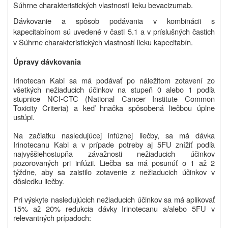
Súhrne charakteristických vlastností lieku bevacizumab.
Dávkovanie a spôsob podávania v kombinácii s
kapecitabínom sú uvedené v časti 5.1 a v príslušných častich
v Súhrne charakteristických vlastností lieku kapecitabín.
Úpravy dávkovania
Irinotecan Kabi sa má podávať po náležitom zotavení zo
všetkých nežiaducich účinkov na stupeň 0 alebo
1 podľa
stupnice NCI-CTC (National Cancer Institute Common
Toxicity Criteria) a keď hnačka spôsobená liečbou úplne
ustúpi.
Na začiatku nasledujúcej infúznej liečby, sa má dávka
Irinotecanu Kabi
a v prípade potreby
aj 5FU znížiť podľa
najvyššieho
stupňa
závažnosti
nežiaducich účinkov
pozorovaných pri
infúzii. Liečba sa má posunúť o 1 až 2
týždne, aby sa zaistilo zotavenie z nežiaducich účinkov v
dôsledku liečby
.
Pri výskyte nasledujúcich nežiaducich účinkov sa má aplikovať
15% až 20% redukcia dávky
Irinotecanu a/alebo 5FU v
relevantných prípadoch: