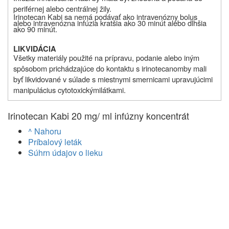
periférnej alebo centrálnej žily.
Irinotecan Kabi sa nemá podávať ako intravenózny bolus
alebo intravenózna infúzia kratšia ako 30 minút alebo dlhšia
ako 90 minút.
LIKVIDÁCIA
Všetky materiály použité na prípravu, podanie alebo
iným
sp
ô
sobom prichádzajúce do kontaktu s
irinotecan
om
by mali
byť likvidované v súlade s miestnymi smernicami upravujúcimi
manipuláciu
s
cytotoxic
kými
látkami
.
Irinotecan Kabi 20 mg/ ml infúzny koncentrát
^ Nahoru
Príbalový leták
Súhrn údajov o lieku