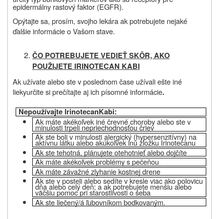
epidermálny rastový faktor (EGFR).
Opýtajte sa, prosím, svojho lekára ak potrebujete nejaké
ďalšie informácie o Vašom stave.
ČO POTREBUJETE VEDIEŤ SKÔR, AKO
POUŽIJETE IRINOTECAN KABI
Ak užívate alebo ste v poslednom čase užívali ešte iné
lieky
určite si prečítajte aj ich písomné informácie
.
Nepoužívajte Irinotecan
Kabi
:
Ak máte akékoľvek iné črevné choroby alebo ste v
minulosti
trpeli nepriechodnosťou
čriev
Ak
ste boli v minulosti
alergi
cký
(hypersen
z
it
ívny
)
na
a
k
t
í
v
nu látku alebo akúkoľvek inú
zložku
Irinotecan
u
Ak ste tehotná, plánujete otehotnieť alebo dojčíte
Ak máte akékoľvek problémy s pečeňou
Ak máte závažné zlyhanie kostnej drene
Ak ste v posteli alebo sedíte v kresle viac ako polovicu
dňa alebo celý deň
; a ak potrebujete menšiu alebo
väčšiu pomoc pri starostlivosti o seba
Ak ste liečený/á ľubovníkom bodkovaným.