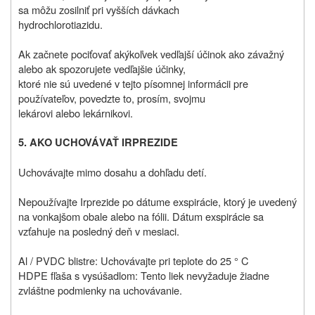
sa môžu zosilniť pri vyšších dávkach
hydrochlorotiazidu.
Ak začnete pociťovať akýkoľvek vedľajší účinok ako závažný
alebo ak spozorujete vedľajšie účinky,
ktoré nie sú uvedené v tejto písomnej informácii pre
používateľov, povedzte to, prosím, svojmu
lekárovi alebo lekárnikovi.
5. AKO UCHOVÁVAŤ IRPREZIDE
Uchovávajte mimo dosahu a dohľadu detí.
Nepoužívajte Irprezide po dátume exspirácie, ktorý je uvedený
na vonkajšom obale alebo na fólii. Dátum exspirácie sa
vzťahuje na posledný deň v mesiaci.
Al / PVDC blistre: Uchovávajte pri teplote do 25 ° C
HDPE fľaša s vysúšadlom: Tento liek nevyžaduje žiadne
zvláštne podmienky na uchovávanie.