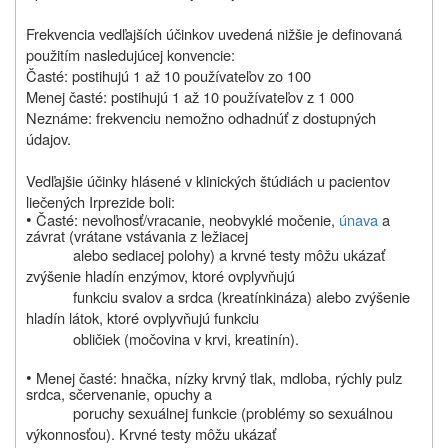
Frekvencia vedľajších účinkov uvedená nižšie je definovaná
použitím nasledujúcej konvencie:
Časté: postihujú 1 až 10 používateľov zo 100
Menej časté: postihujú 1 až 10 používateľov z 1 000
Neznáme: frekvenciu nemožno odhadnúť z dostupných
údajov.
Vedľajšie účinky hlásené v klinických štúdiách u pacientov
liečených Irprezide boli:
•
Časté: nevoľnosť/vracanie, neobvyklé močenie,
únava
a
závrat (vrátane vstávania z ležiacej
alebo sediacej polohy) a krvné testy môžu ukázať
zvýšenie hladín enzýmov, ktoré ovplyvňujú
funkciu svalov a srdca (kreatínkináza) alebo zvýšenie
hladín látok, ktoré ovplyvňujú funkciu
obličiek (močovina v krvi, kreatinín).
•
Menej časté: hnačka, nízky krvný tlak, mdloba, rýchly pulz
srdca, sčervenanie, opuchy a
poruchy sexuálnej funkcie (problémy so sexuálnou
výkonnosťou). Krvné testy môžu ukázať