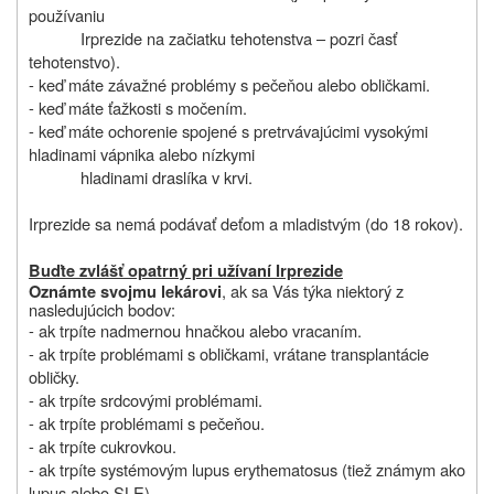
používaniu
Irprezide na začiatku tehotenstva – pozri časť
tehotenstvo).
- keď máte závažné problémy s pečeňou alebo obličkami.
- keď máte ťažkosti s močením.
- keď máte ochorenie spojené s pretrvávajúcimi vysokými
hladinami vápnika alebo nízkymi
hladinami draslíka v krvi.
Irprezide sa nemá podávať deťom a mladistvým (do 18 rokov).
Buďte zvlášť opatrný pri užívaní Irprezide
, ak sa Vás týka niektorý z
Oznámte svojmu lekárovi
nasledujúcich bodov:
- ak trpíte nadmernou hnačkou alebo vracaním.
- ak trpíte problémami s obličkami, vrátane transplantácie
obličky.
- ak trpíte srdcovými problémami.
- ak trpíte problémami s pečeňou.
- ak trpíte cukrovkou.
- ak trpíte systémovým lupus erythematosus (tiež známym ako
lupus alebo SLE).