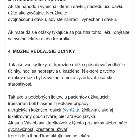
Ak ste náhodou vynechali dennú dávku, nasledujúcu dávku
užite ako zvyčajne. Neužívajte
dvojnásobnú dávku, aby ste nahradili vynechanú dávku.
Ak máte ďalšie otázky týkajúce sa použitia tohto lieku, opýtajte
sa svojho lekára alebo lekárnika.
4. MOŽNÉ VEDĽAJŠIE ÚČINKY
Tak ako všetky lieky, aj Irprezide môže spôsobovať vedľajšie
účinky, hoci sa neprejavia u každého. Niektoré z týchto
účinkov môžu byť závažné a môžu vyžadovať lekársku
starostlivosť.
Tak ako u podobných liekov, u pacientov užívajúcich
irbesartan boli hlásené zriedkavé prípady
alergických kožných reakcií (
vyrážka
, žihľavka), ako aj
lokalizovaný opuch tváre, pier a/alebo jazyka.
Ak sa u Vás objaví ktorýkoľvek z týchto príznakov alebo máte
dýchavičnosť, prestaňte užívať
Irprezide a ihneď kontaktujte svojho lekára.