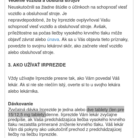
Vedenie vozidla a obsluha strojov
Neuskutočnili sa žiadne štúdie o účinkoch na schopnosť viesť
vozidlo a obsluhovať stroje. Je
nepravdepodobné, že by Irprezide ovplyvňoval Vašu
schopnosť viesť vozidlo a obsluhovať stroje. Avšak,
príležitostne sa počas liečby vysokého krvného tlaku môže
objaviť závrat alebo
únava
. Ak sa u Vás objavia tieto príznaky,
povedzte to svojmu lekárovi skôr, ako začnete viesť vozidlo
alebo obsluhovať stroje.
3. AKO UŽÍVAŤ IRPREZIDE
Vždy užívajte Irprezide presne tak, ako Vám povedal Váš
lekár. Ak si nie ste niečím istý, overte si to u svojho lekára
alebo lekárnika.
Dávkovanie
Zvyčajná dávka Irprezide je jedna alebo
dve tablety (len pre
15/12,5 mg tablety)
denne. Irprezide Vám lekár zvyčajne
predpíše, ak Vaša predchádzajúca liečba vysokého krvného
tlaku nezaistila primerané zníženie krvného tlaku. Váš lekár
Vám dá pokyny ako uskutočniť prechod z predchádzajúcej
liečby na liečbu Irprezide.