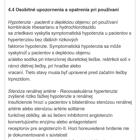
4.4 Osobitné upozornenia a opatrenia pri používaní
Hypotenzia - pacienti s depléciou objemu
: pri používaní
kombinácie irbesartanu a hydrochlorotiazidu
sa zriedkavo vyskytla symptomatická hypotenzia u pacientov s
hypertenziou bez ďalších rizikových
faktorov hypotenzie. Symptomatická hypotenzia sa môže
vyskytnúť u pacientov s depléciou objemu
a/alebo sodíka pri intenzívnej diuretickej liečbe, reštrikcii solí v
rámci diétnej liečby, pri hnačke alebo
vracaní. Tieto stavy musia byť upravené pred začatím liečby
Irprezidom.
Stenóza renálnej artérie - Renovaskulárna hypertenzia
:
zvýšené riziko ťažkej hypotenzie a renálnej
insuficiencie hrozí u pacientov s bilaterálnou stenózou renálnej
artérie alebo stenózou artérie solitárne
funkčnej obličky, ak sú liečení inhibítormi angiotenzín
konvertujúceho enzýmu alebo antagonistami
receptorov pre angiotenzín-II. Hoci horeuvedené tvrdenie nie
je dokumentované v súvislosti