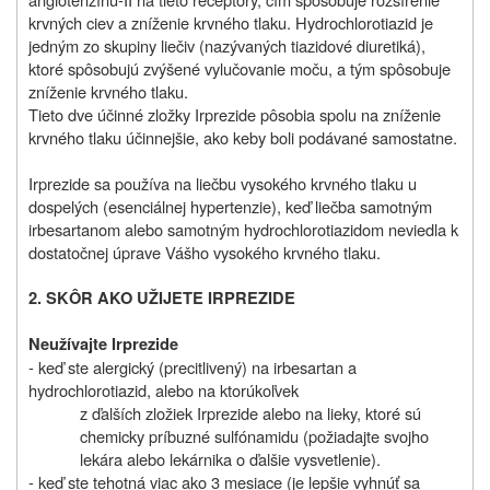
krvných ciev a zníženie krvného tlaku. Hydrochlorotiazid je
jedným zo skupiny liečiv (nazývaných tiazidové diuretiká),
ktoré spôsobujú zvýšené vylučovanie moču, a tým spôsobuje
zníženie krvného tlaku.
Tieto dve účinné zložky Irprezide pôsobia spolu na zníženie
krvného tlaku účinnejšie, ako keby boli podávané samostatne.
Irprezide sa používa na liečbu vysokého krvného tlaku u
dospelých (esenciálnej hypertenzie), keď liečba samotným
irbesartanom alebo samotným hydrochlorotiazidom neviedla k
dostatočnej úprave Vášho vysokého krvného tlaku.
2. SKÔR AKO UŽIJETE IRPREZIDE
Neužívajte Irprezide
- keď ste alergický (precitlivený) na irbesartan a
hydrochlorotiazid, alebo na ktorúkoľvek
z ďalších zložiek Irprezide alebo na lieky, ktoré sú
chemicky príbuzné sulfónamidu (požiadajte svojho
lekára alebo lekárnika o ďalšie vysvetlenie).
- keď ste tehotná viac ako 3 mesiace (je lepšie vyhnúť sa