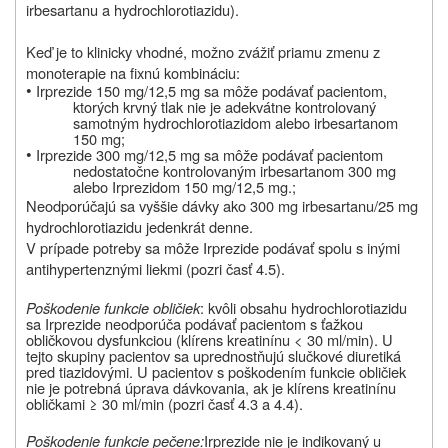
irbesartanu a hydrochlorotiazidu).
Keď je to klinicky vhodné, možno zvážiť priamu zmenu z
monoterapie na fixnú kombináciu:
•
Irprezide 150 mg/12,5 mg sa môže podávať pacientom,
ktorých krvný tlak nie je adekvátne kontrolovaný
samotným hydrochlorotiazidom alebo irbesartanom
150 mg;
•
Irprezide 300 mg/12,5 mg sa môže podávať pacientom
nedostatočne kontrolovaným irbesartanom 300 mg
alebo Irprezidom 150 mg/12,5 mg.;
Neodporúčajú sa vyššie dávky ako 300 mg irbesartanu/25 mg
hydrochlorotiazidu jedenkrát denne.
V prípade potreby sa môže Irprezide podávať spolu s inými
antihypertenznými liekmi (pozri časť 4.5).
Poškodenie funkcie obličiek
: kvôli obsahu hydrochlorotiazidu
sa Irprezide neodporúča podávať pacientom s ťažkou
obličkovou dysfunkciou (klírens kreatinínu < 30 ml/min). U
tejto skupiny pacientov sa uprednostňujú slučkové diuretiká
pred tiazidovými. U pacientov s poškodením funkcie obličiek
nie je potrebná úprava dávkovania, ak je klírens kreatinínu
obličkami ≥ 30 ml/min (pozri časť 4.3 a 4.4).
Poškodenie funkcie pečene:
Irprezide nie je indikovaný u