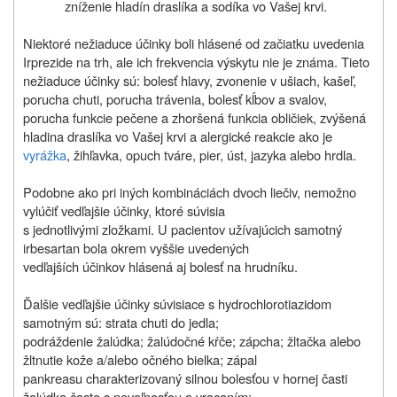
zníženie hladín draslíka a sodíka vo Vašej krvi.
Niektoré nežiaduce účinky boli hlásené od začiatku uvedenia
Irprezide na trh, ale ich frekvencia výskytu nie je známa. Tieto
nežiaduce účinky sú: bolesť hlavy, zvonenie v ušiach, kašeľ,
porucha chuti, porucha trávenia, bolesť kĺbov a svalov,
porucha funkcie pečene a zhoršená funkcia obličiek, zvýšená
hladina draslíka vo Vašej krvi a alergické reakcie ako je
vyrážka
, žihľavka, opuch tváre, pier, úst, jazyka alebo hrdla.
Podobne ako pri iných kombináciách dvoch liečiv, nemožno
vylúčiť vedľajšie účinky, ktoré súvisia
s jednotlivými zložkami. U pacientov užívajúcich samotný
irbesartan bola okrem vyššie uvedených
vedľajších účinkov hlásená aj bolesť na hrudníku.
Ďalšie vedľajšie účinky súvisiace s hydrochlorotiazidom
samotným sú: strata chuti do jedla;
podráždenie žalúdka; žalúdočné kŕče; zápcha; žltačka alebo
žltnutie kože a/alebo očného bielka; zápal
pankreasu charakterizovaný silnou bolesťou v hornej časti
žalúdka často s nevoľnosťou a vracaním;