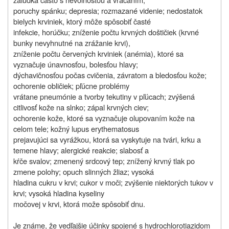
poruchy spánku; depresia; rozmazané videnie; nedostatok
bielych krviniek, ktorý môže spôsobiť časté
infekcie, horúčku; zníženie počtu krvných doštičiek (krvné
bunky nevyhnutné na zrážanie krvi),
zníženie počtu červených krviniek (anémia), ktoré sa
vyznačuje únavnosťou, bolesťou hlavy;
dýchavičnosťou počas cvičenia, závratom a bledosťou kože;
ochorenie obličiek; pľúcne problémy
vrátane pneumónie a tvorby tekutiny v pľúcach; zvýšená
citlivosť kože na slnko; zápal krvných ciev;
ochorenie kože, ktoré sa vyznačuje olupovaním kože na
celom tele; kožný lupus erythematosus
prejavujúci sa vyrážkou, ktorá sa vyskytuje na tvári, krku a
temene hlavy; alergické reakcie; slabosť a
kŕče svalov; zmenený srdcový tep; znížený krvný tlak po
zmene polohy; opuch slinných žliaz; vysoká
hladina cukru v krvi; cukor v moči; zvýšenie niektorých tukov v
krvi; vysoká hladina kyseliny
močovej v krvi, ktorá može spôsobiť dnu.
Je známe, že vedľajšie účinky spojené s hydrochlorotiazidom