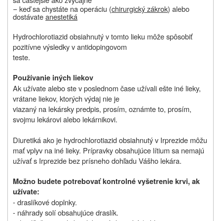
−
keď sa chystáte na operáciu (
chirurgický zákrok
) alebo
dostávate
anestetiká
Hydrochlorotiazid obsiahnutý v tomto lieku môže spôsobiť
pozitívne výsledky v antidopingovom
teste.
Používanie iných liekov
Ak užívate alebo ste v poslednom čase užívali ešte iné lieky,
vrátane liekov, ktorých výdaj nie je
viazaný na lekársky predpis, prosím, oznámte to, prosím,
svojmu lekárovi alebo lekárnikovi.
Diuretiká ako je hydrochlorotiazid obsiahnutý v Irprezide môžu
mať vplyv na iné lieky. Prípravky obsahujúce lítium sa nemajú
užívať s Irprezide bez prísneho dohľadu Vášho lekára.
Možno budete potrebovať kontrolné vyšetrenie krvi, ak
užívate:
- draslíkové doplnky.
- náhrady solí obsahujúce draslík.