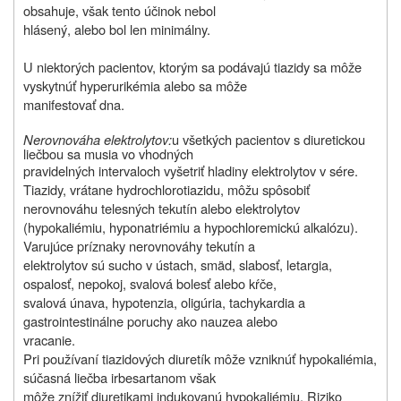
obsahuje, však tento účinok nebol
hlásený, alebo bol len minimálny.
U niektorých pacientov, ktorým sa podávajú tiazidy sa môže
vyskytnúť hyperurikémia alebo sa môže
manifestovať dna.
Nerovnováha elektrolytov:
u všetkých pacientov s diuretickou
liečbou sa musia vo vhodných
pravidelných intervaloch vyšetriť hladiny elektrolytov v sére.
Tiazidy, vrátane hydrochlorotiazidu, môžu spôsobiť
nerovnováhu telesných tekutín alebo elektrolytov
(hypokaliémiu, hyponatriémiu a hypochloremickú alkalózu).
Varujúce príznaky nerovnováhy tekutín a
elektrolytov sú sucho v ústach, smäd, slabosť, letargia,
ospalosť, nepokoj, svalová bolesť alebo kŕče,
svalová únava, hypotenzia, oligúria, tachykardia a
gastrointestinálne poruchy ako nauzea alebo
vracanie.
Pri používaní tiazidových diuretík môže vzniknúť hypokaliémia,
súčasná liečba irbesartanom však
môže znížiť diuretikami indukovanú hypokaliémiu. Riziko