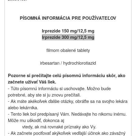
PÍSOMNÁ INFORMÁCIA PRE POUŽÍVATEĽOV
Irprezide 150 mg/12,5 mg
Irprezide 300 mg/12,5 mg
filmom obalené tablety
irbesartan / hydrochlorotiazid
Pozorne si prečítajte celú písomnú informáciu skôr, ako
začnete užívať Váš liek.
- Túto písomnú informáciu si uschovajte. Možno bude
potrebné, aby ste si ju znovu prečítali.
- Ak máte akékoľvek ďalšie otázky, obráťte sa na svojho lekára
alebo lekárnika.
- Tento liek bol predpísaný Vám. Nedávajte ho nikomu inému.
Môže mu uškodiť, dokonca aj
vtedy, ak má rovnaké príznaky ako Vy.
- Ak začnete pociťovať akýkoľvek vedľajší účinok ako závažný