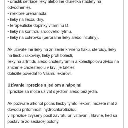
- draslík šetriace lieky alebo iné diuretiká (tablety na
odvodnenie).
- niektoré preháňadlá.
- lieky na liečbu dny.
- terapeutické doplnky vitamínu D.
- lieky na kontrolu srdcového rytmu.
- lieky na cukrovku (perorálne lieky alebo inzulíny).
Ak užívate iné lieky na zníženie krvného tlaku, steroidy, lieky
na liečbu rakoviny, lieky proti bolesti,
lieky na artritídu alebo cholestyramín a kolestipolovú živicu na
zníženie cholesterolu v krvi, je taktiež
dôležité povedať to Vášmu lekárovi.
Užívanie Irprezide s jedlom a nápojmi
Irprezide sa môže užívať s jedlom alebo bez jedla.
Ak požívate alkohol počas liečby týmto liekom, môžete mať z
dôvodu prítomnosti hydrochlorotiazidu
v Irprezide zvýšený pocit závratu pri vstávaní, hlavne, keď sa
postavíte zo sediacej polohy.