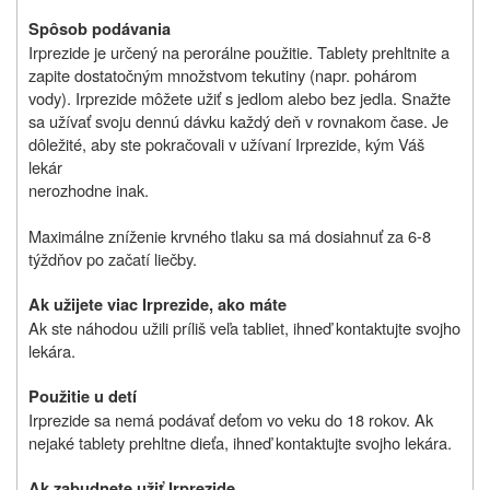
Spôsob podávania
Irprezide je určený na perorálne použitie. Tablety prehltnite a
zapite dostatočným množstvom tekutiny (napr. pohárom
vody). Irprezide môžete užiť s jedlom alebo bez jedla. Snažte
sa užívať svoju dennú dávku každý deň v rovnakom čase. Je
dôležité, aby ste pokračovali v užívaní Irprezide, kým Váš
lekár
nerozhodne inak.
Maximálne zníženie krvného tlaku sa má dosiahnuť za 6-8
týždňov po začatí liečby.
Ak užijete viac Irprezide, ako máte
Ak ste náhodou užili príliš veľa tabliet, ihneď kontaktujte svojho
lekára.
Použitie u detí
Irprezide sa nemá podávať deťom vo veku do 18 rokov. Ak
nejaké tablety prehltne dieťa, ihneď kontaktujte svojho lekára.
Ak zabudnete užiť Irprezide