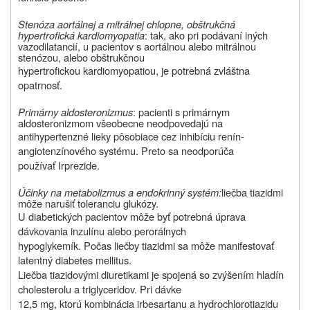
Stenóza aortálnej a mitrálnej chlopne, obštrukčná
hypertrofická kardiomyopatia
: tak, ako pri podávaní iných
vazodilatancií, u pacientov s aortálnou alebo mitrálnou
stenózou, alebo obštrukčnou
hypertrofickou kardiomyopatiou, je potrebná zvláštna
opatrnosť.
Primárny aldosteronizmus
: pacienti s primárnym
aldosteronizmom všeobecne neodpovedajú na
antihypertenzné lieky pôsobiace cez inhibíciu renín-
angiotenzínového systému. Preto sa neodporúča
používať Irprezide.
Účinky na metabolizmus a endokrinný systém:
liečba tiazidmi
môže narušiť toleranciu glukózy.
U diabetických pacientov môže byť potrebná úprava
dávkovania inzulínu alebo perorálnych
hypoglykemík. Počas liečby tiazidmi sa môže manifestovať
latentný diabetes mellitus.
Liečba tiazidovými diuretikami je spojená so zvýšením hladín
cholesterolu a triglyceridov. Pri dávke
12,5 mg, ktorú kombinácia irbesartanu a hydrochlorotiazidu