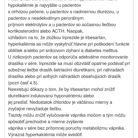
hypokaliémie je najvyššie u pacientov
s cirhózou pečene, u pacientov s nadmernou diurézou, u
pacientov s neadekvátnym perorálnym
príjmom elektrolytov a u pacientov so súčasnou liečbou
kortikosteroidmi alebo ACTH. Naopak,
vzhľadom na to, že zložkou Irprezide je irbesartan,
hyperkaliémia sa môže vyskytnúť hlavne pri poškodení funkcie
obličiek a/alebo pri srdcovom zlyhaní a diabetes mellitus.
U rizikových pacientov sa odporúča adekvátne monitorovanie
draslíka v sére. Irprezide sa musí obzvlášť opatrne podávať pri
súbežnej liečbe draslík šetriacimi diuretikami, pri náhradách
draslíka alebo pri soľných náhradách obsahujúcich draslík
(pozri časť 4.5).
Neexistujú dôkazy o tom, že by irbesartan mohol znížiť
diuretikami indukovanú hyponatriémiu alebo
jej predísť. Nedostatok chloridov je väčšinou mierny a
zvyčajne nevyžaduje liečbu.
Tiazidy môžu znížiť vylučovanie vápnika močom a tým môžu
spôsobiť prechodné a mierne zvýšenie
vápnika v sére bez prítomnej poruchy metabolizmu vápnika.
Výrazná hyperkalciémia môže svedčiť