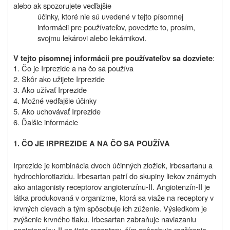
alebo ak spozorujete vedľajšie
účinky, ktoré nie sú uvedené v tejto písomnej
informácii pre používateľov, povedzte to, prosím,
svojmu lekárovi alebo lekárnikovi.
:
V tejto písomnej informácii pre používateľov sa dozviete
1. Čo je Irprezide a na čo sa používa
2. Skôr ako užijete Irprezide
3. Ako užívať Irprezide
4. Možné vedľajšie účinky
5. Ako uchovávať Irprezide
6. Ďalšie informácie
1. ČO JE IRPREZIDE A NA ČO SA POUŽÍVA
Irprezide je kombinácia dvoch účinných zložiek, irbesartanu a
hydrochlorotiazidu. Irbesartan patrí do skupiny liekov známych
ako antagonisty receptorov angiotenzínu-II. Angiotenzín-II je
látka produkovaná v organizme, ktorá sa viaže na receptory v
krvných cievach a tým spôsobuje ich zúženie. Výsledkom je
zvýšenie krvného tlaku. Irbesartan zabraňuje naviazaniu
angiotenzínu-II na tieto receptory, čím spôsobuje rozšírenie