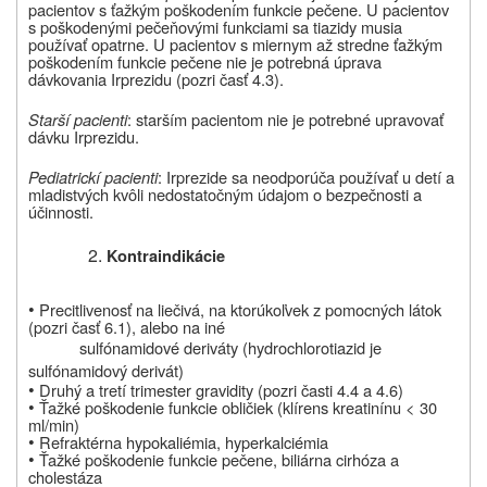
pacientov s ťažkým poškodením funkcie pečene. U pacientov
s poškodenými pečeňovými funkciami sa tiazidy musia
používať opatrne. U pacientov s miernym až stredne ťažkým
poškodením funkcie pečene nie je potrebná úprava
dávkovania Irprezidu (pozri časť 4.3).
Starší pacienti
: starším pacientom nie je potrebné upravovať
dávku Irprezidu.
Pediatrickí pacienti
: Irprezide sa neodporúča používať u detí a
mladistvých kvôli nedostatočným údajom o bezpečnosti a
účinnosti.
Kontraindikácie
•
Precitlivenosť na liečivá, na ktorúkoľvek z pomocných látok
(pozri časť 6.1), alebo na iné
sulfónamidové deriváty (hydrochlorotiazid je
sulfónamidový derivát)
•
Druhý a tretí trimester gravidity (pozri časti 4.4 a 4.6)
•
Ťažké poškodenie funkcie obličiek (klírens kreatinínu < 30
ml/min)
•
Refraktérna hypokaliémia, hyperkalciémia
•
Ťažké poškodenie funkcie pečene, biliárna cirhóza a
cholestáza