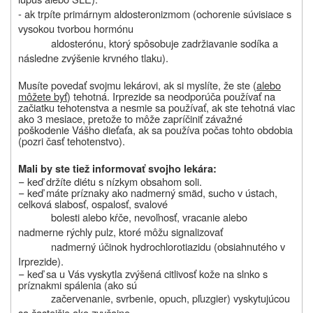
- ak trpíte primárnym aldosteronizmom (ochorenie súvisiace s
vysokou tvorbou hormónu
aldosterónu, ktorý spôsobuje zadržiavanie sodíka a
následne zvýšenie krvného tlaku).
Musíte povedať svojmu lekárovi, ak si myslíte, že ste (
alebo
môžete byť
) tehotná. Irprezide sa neodporúča používať na
začiatku tehotenstva a nesmie sa používať, ak ste tehotná viac
ako 3 mesiace, pretože to môže zapríčiniť závažné
poškodenie Vášho dieťaťa, ak sa používa počas tohto obdobia
(pozri časť tehotenstvo).
Mali by ste tiež informovať svojho lekára:
−
keď držíte diétu s nízkym obsahom soli.
−
keď máte príznaky ako nadmerný smäd, sucho v ústach,
celková slabosť, ospalosť, svalové
bolesti alebo kŕče, nevoľnosť, vracanie alebo
nadmerne rýchly pulz, ktoré môžu signalizovať
nadmerný účinok hydrochlorotiazidu (obsiahnutého v
Irprezide).
−
keď sa u Vás vyskytla zvýšená citlivosť kože na slnko s
príznakmi spálenia (ako sú
začervenanie, svrbenie, opuch, pľuzgier) vyskytujúcou
sa častejšie ako zvyčajne