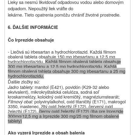
Lieky sa nesmú likvidovať odpadovou vodou alebo domovým
odpadom. Nepoužitý liek vráťte do
lekárne. Tieto opatrenia pomôžu chrániť životné prostredie.
6. ĎALŠIE INFORMÁCIE
Čo Irprezide obsahuje
- Liečivá sú irbesartan a hydrochlorotiazid. Každá filmom
obalená tableta obsahuje 150 mg irbesartanu a 12,5 mg
hydrochlorotiazidu.
Každá filmom obalená tableta obsahuje
300 mg irbesartanu a 12,5 mg hydrochlorotiazidu. Každá
filmom obalená tableta obsahuje 300 mg irbesartanu a 25 mg
hydrochlorotiazidu.
Ďalšie zložky sú:
Jadro tablety:
manitol (E421), povidón (K29-32 alebo
ekvivalent), mikrokryštalická celulóza, sodná soľ
kroskarmelózy, koloidný oxid kremičitý, magnéziumstearát;
Filmový obal:
polyvinylalkohol, oxid titaničitý (E171), makrogol
3350, mastenec, žltý oxid železitý (E172), červený oxid
železitý (E172),
čierny oxid železitý (E172) (iba pre Irprezide
300mg/12,5 mg a Irprezide 300 mg/25 mg filmom obalené
tablety)
Ako vyzerá Irprezide a obsah balenia