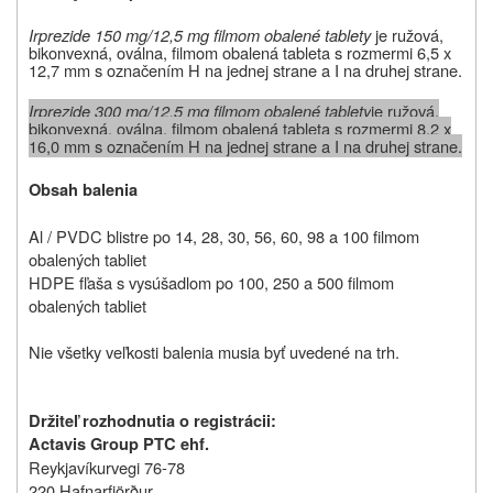
Irprezide 150 mg/12,5 mg filmom obalené tablety
je ružová,
bikonvexná, oválna, filmom obalená tableta s rozmermi 6,5 x
12,7 mm s označením H na jednej strane a I na druhej strane.
Irprezide 300 mg/12,5 mg filmom obalené tablety
je ružová,
bikonvexná, oválna, filmom obalená tableta s rozmermi 8,2 x
16,0 mm s označením H na jednej strane a I na druhej strane.
Obsah balenia
Al / PVDC blistre po 14, 28, 30, 56, 60, 98 a 100 filmom
obalených tabliet
HDPE fľaša s vysúšadlom po 100, 250 a 500 filmom
obalených tabliet
Nie všetky veľkosti balenia musia byť uvedené na trh.
Držiteľ rozhodnutia o registrácii:
Actavis Group PTC ehf.
Reykjavíkurvegi 76-78
220 Hafnarfjörður