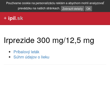
Používame cookie na personalizáciu reklám a abychom mohli analyzovať
prevádzku na našich stránkach.
Zobrazit detaily
OK
+
ipil
.sk
Irprezide 300 mg/12,5 mg
Príbalový leták
Súhrn údajov o lieku