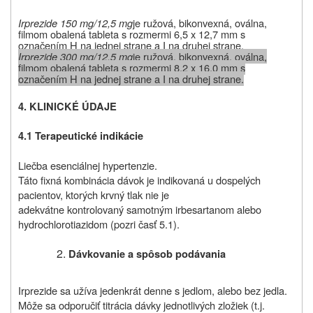
Irprezide 150 mg/12,5 mg
je ružová, bikonvexná, oválna,
filmom obalená tableta s rozmermi 6,5 x 12,7 mm s
označením H na jednej strane a I na druhej strane.
Irprezide 300 mg/12,5 mg
je ružová, bikonvexná, oválna,
filmom obalená tableta s rozmermi 8,2 x 16,0 mm s
označením H na jednej strane a I na druhej strane.
4. KLINICKÉ ÚDAJE
4.1 Terapeutické indikácie
Liečba esenciálnej hypertenzie.
Táto fixná kombinácia dávok je indikovaná u dospelých
pacientov, ktorých krvný tlak nie je
adekvátne kontrolovaný samotným irbesartanom alebo
hydrochlorotiazidom (pozri časť 5.1).
Dávkovanie a spôsob podávania
Irprezide sa užíva jedenkrát denne s jedlom, alebo bez jedla.
Môže sa odporučiť titrácia dávky jednotlivých zložiek (t.j.