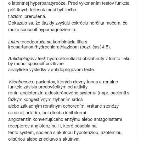
o latentnej hyperparatyreóze. Pred vykonaním testov funkcie
prištítnych teliesok musí byť liečba
tiazidmi prerušená.
Dokázalo sa, že tiazidy zvyšujú exkréciu horčíka močom, čo
môže spôsobiť hypomagneziémiu.
Lítium:
neodporúča sa kombinácia lítia s
irbesartanom/hydrochlorothiazidom (pozri časť 4.5).
Antidopingový test:
hydrochlorotiazid obsiahnutý v tomto lieku
by mohol spôsobiť pozitívne
analytické výsledky v antidopingovom teste.
Všeobecne:
u pacientov, ktorých cievny tonus a renálne
funkcie závisia predovšetkým od aktivity
renín-angiotenzín-aldosterónového systému (napr. pacienti s
ťažkým kongestívnym zlyhaním srdca
alebo základným renálnym ochorením, vrátane stenózy
renálnej artérie), bola liečba inhibítormi
angiotenzín konvertujúceho enzýmu alebo antagonistami
receptorov angiotenzínu-II, ktoré pôsobia na
tento systém, spojená s akútnou hypotenziou, azotémiou,
oligúriou alebo zriedkavo s akútnym