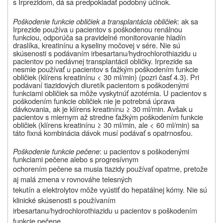
s Irprezidom, dá sa predpokladať podobný účinok.
Poškodenie funkcie obličiek a transplantácia obličiek
: ak sa
Irprezide používa u pacientov s poškodenou renálnou
funkciou, odporúča sa pravidelné monitorovanie hladín
draslíka, kreatinínu a kyseliny močovej v sére. Nie sú
skúsenosti s podávaním irbesartanu/hydrochlorothiazidu u
pacientov po nedávnej transplantácii obličky. Irprezide sa
nesmie používať u pacientov s ťažkým poškodením funkcie
obličiek (klírens kreatinínu < 30 ml/min) (pozri časť 4.3). Pri
podávaní tiazidových diuretík pacientom s poškodenými
funkciami obličiek sa môže vyskytnúť azotémia. U pacientov s
poškodením funkcie obličiek nie je potrebná úprava
dávkovania, ak je klírens kreatinínu ≥ 30 ml/min. Avšak u
pacientov s miernym až stredne ťažkým poškodením funkcie
obličiek (klírens kreatinínu ≥ 30 ml/min, ale < 60 ml/min) sa
táto fixná kombinácia dávok musí podávať s opatrnosťou.
Poškodenie funkcie pečene
: u pacientov s poškodenými
funkciami pečene alebo s progresívnym
ochorením pečene sa musia tiazidy používať opatrne, pretože
aj malá zmena v rovnováhe telesných
tekutín a elektrolytov môže vyústiť do hepatálnej kómy. Nie sú
klinické skúsenosti s používaním
irbesartanu/hydrochlorothiazidu u pacientov s poškodením
funkcie pečene.