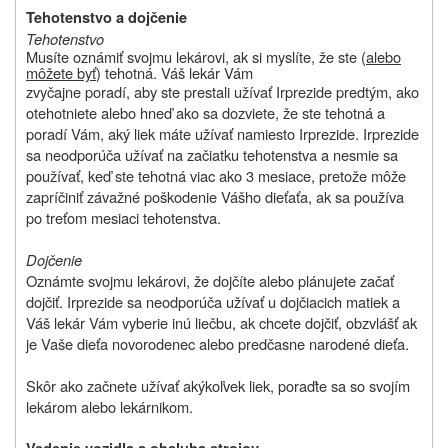
Tehotenstvo a dojčenie
Tehotenstvo
Musíte oznámiť svojmu lekárovi, ak si myslíte, že ste (
alebo
môžete byť
) tehotná. Váš lekár Vám
zvyčajne poradí, aby ste prestali užívať Irprezide predtým, ako
otehotniete alebo hneď ako sa dozviete, že ste tehotná a
poradí Vám, aký liek máte užívať namiesto Irprezide. Irprezide
sa neodporúča užívať na začiatku tehotenstva a nesmie sa
používať, keď ste tehotná viac ako 3 mesiace, pretože môže
zapríčiniť závažné poškodenie Vášho dieťaťa, ak sa používa
po treťom mesiaci tehotenstva.
Dojčenie
Oznámte svojmu lekárovi, že dojčíte alebo plánujete začať
dojčiť. Irprezide sa neodporúča užívať u dojčiacich matiek a
Váš lekár Vám vyberie inú liečbu, ak chcete dojčiť, obzvlášť ak
je Vaše dieťa novorodenec alebo predčasne narodené dieťa.
Skôr ako začnete užívať akýkoľvek liek, poraďte sa so svojím
lekárom alebo lekárnikom.