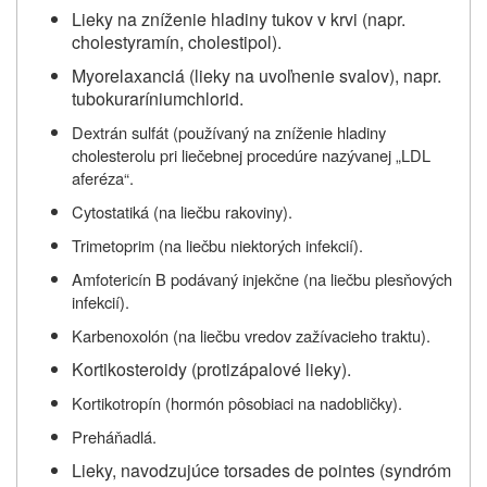
Lieky na zníženie hladiny tukov v krvi (napr.
cholestyramín, cholestipol).
Myorelaxanciá (lieky na uvoľnenie svalov), napr.
tubokuraríniumchlorid.
Dextrán sulfát (používaný na zníženie hladiny
cholesterolu pri liečebnej procedúre nazývanej „LDL
aferéza“.
Cytostatiká (na liečbu rakoviny).
Trimetoprim (na liečbu niektorých infekcií).
Amfotericín B podávaný injekčne (na liečbu plesňových
infekcií).
Karbenoxolón (na liečbu vredov zažívacieho traktu).
Kortikosteroidy (protizápalové lieky).
Kortikotropín (hormón pôsobiaci na nadobličky).
Preháňadlá.
Lieky, navodzujúce torsades de pointes (syndróm