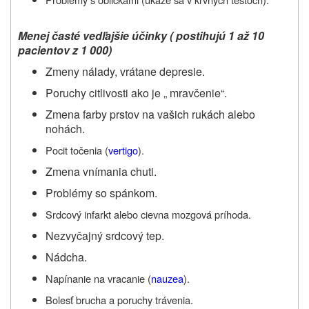
Menej časté vedľajšie účinky ( postihujú 1 až 10
pacientov z 1 000)
Zmeny nálady, vrátane depresie.
Poruchy citlivosti ako je „ mravčenie“.
Zmena farby prstov na vašich rukách alebo
nohách.
Pocit točenia (
vertigo
).
Zmena vnímania chuti.
Problémy so spánkom.
Srdcový infarkt alebo c
ievna mozgová príhoda.
Nezvyčajný srdcový tep.
Nádcha.
N
apínanie na vracanie (
nauzea
).
Bolesť brucha a poruchy trávenia.