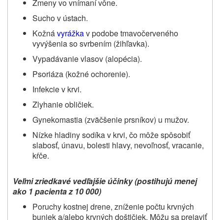
Zmeny vo vnímaní vône.
Sucho v ústach.
Kožná
vyrážka
v podobe tmavočerveného
vyvýšenia so svrbením (žihľavka).
Vypadávanie vlasov (alopécia).
Psoriáza (kožné ochorenie).
Infekcie v krvi.
Zlyhanie obličiek.
Gynekomastia (zväčšenie prsníkov) u mužov.
Nízke hladiny sodíka v krvi, čo môže spôsobiť
slabosť, únavu, bolesti hlavy, nevoľnosť, vracanie,
kŕče.
Veľmi zriedkavé vedľajšie účinky (postihujú menej
ako 1 pacienta z 10 000)
Poruchy kostnej drene, zníženie počtu krvných
buniek a/alebo krvných doštičiek. Môžu sa prejaviť