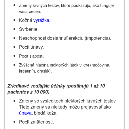
Zmeny krvných testov, ktoré poukazujú, ako funguje
vaša pečeň.
Kožná
vyrážka
.
Svrbenie.
Neschopnosť dosiahnuť erekciu (impotencia).
Pocit únavy.
Pocit slabosti.
Zvýšená hladina niektorých látok v krvi (močovina,
kreatinín, draslík).
Zriedkavé vedľajšie účinky (postihujú 1 až 10
pacientov z 10 000)
Zmeny vo výsledkoch niektorých krvných testov.
Tieto zmeny sa niekedy môžu prejavovať ako
únava
, bledá koža.
Pocit zmätenosti.