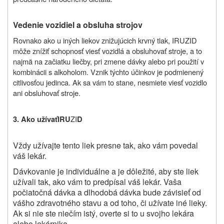
Vedenie vozidiel a obsluha strojov
Rovnako ako u iných liekov znižujúcich krvný tlak, IRUZID
môže znížiť schopnosť viesť vozidlá a obsluhovať stroje, a to
najmä na začiatku liečby, pri zmene dávky alebo pri použití v
kombinácii s alkoholom. Vznik týchto účinkov je podmienený
citlivosťou jedinca.
Ak sa vám to stane, nesmiete viesť vozidlo
ani obsluhovať stroje.
ZI
3.
Ako užívať
IRU
D
Vždy užívajte tento liek presne tak, ako vám povedal
váš lekár.
Dávkovanie je individuálne a je dôležité, aby ste liek
užívali tak, ako vám to predpísal váš lekár. Vaša
počiatočná dávka a dlhodobá dávka bude závisieť od
vášho zdravotného stavu a od toho, či užívate iné lieky.
Ak si nie ste niečím istý, overte si to u svojho lekára
alebo lekárnika.