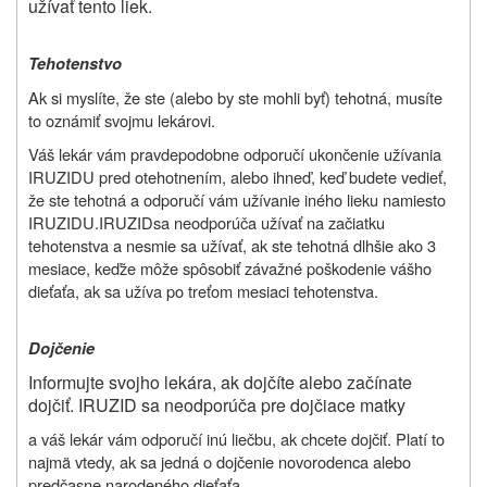
užívať tento liek.
Tehotenstvo
Ak si myslíte, že ste (alebo by ste mohli byť) tehotná, musíte
to oznámiť svojmu lekárovi.
Váš lekár vám pravdepodobne odporučí ukončenie užívania
IRUZIDU pred otehotnením, alebo ihneď, keď budete vedieť,
že ste tehotná a odporučí vám užívanie iného lieku namiesto
IRUZIDU.
IRUZID
sa neodporúča užívať na začiatku
tehotenstva a nesmie sa užívať, ak ste tehotná dlhšie ako 3
mesiace, keďže môže spôsobiť závažné poškodenie vášho
dieťaťa, ak sa užíva po treťom mesiaci tehotenstva
.
Dojčenie
Informujte svojho lekára, ak dojčíte alebo začínate
dojčiť. IRUZID sa neodporúča pre dojčiace matky
a váš lekár vám odporučí inú liečbu, ak chcete dojčiť. Platí to
najmä vtedy, ak sa jedná o dojčenie novorodenca alebo
predčasne narodeného dieťaťa.