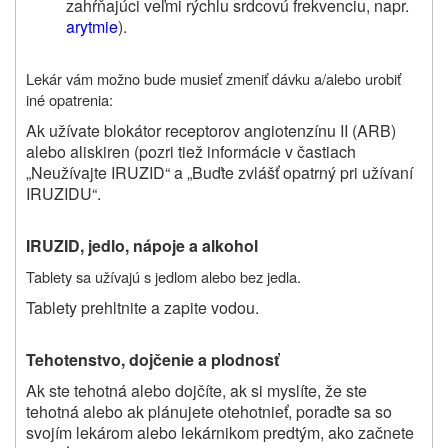
zahŕňajúci veľmi rýchlu srdcovú frekvenciu, napr.
arytmie
).
Lekár vám možno bude musieť zmeniť dávku a/alebo urobiť
iné opatrenia:
Ak užívate blokátor receptorov angiotenzínu II (ARB)
alebo aliskiren (pozri tiež informácie v častiach
„Neužívajte IRUZID“ a „Buďte zvlášť opatrný pri užívaní
IRUZIDU“.
IRUZID, jedlo, nápoje a alkohol
Tablety sa užívajú s jedlom alebo bez jedla.
Tablety prehltnite a zapite vodou.
Tehotenstvo, dojčenie a plodnosť
Ak ste tehotná alebo dojčíte, ak si myslíte, že ste
tehotná alebo ak plánujete otehotnieť, poraďte sa so
svojím lekárom alebo lekárnikom predtým, ako začnete