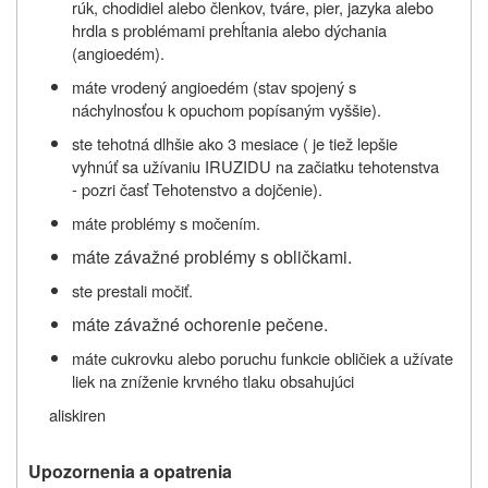
rúk, chodidiel alebo členkov, tváre, pier, jazyka alebo
hrdla s problémami prehĺtania alebo dýchania
(angioedém).
máte vrodený angioedém (stav spojený s
náchylnosťou k opuchom popísaným vyššie).
ste tehotná dlhšie ako
3 mesiace
( je tiež lepšie
vyhnúť sa užívaniu IRUZIDU na začiatku tehotenstva
- pozri časť Tehotenstvo a dojčenie).
máte problémy s moč
ením.
máte závažné problémy s obličkami.
ste prestali močiť.
máte závažné ochorenie pečene.
máte cukrovku alebo poruchu funkcie obličiek a užívate
liek na zníženie krvného tlaku obsahujúci
aliskiren
Upozornenia a opatrenia