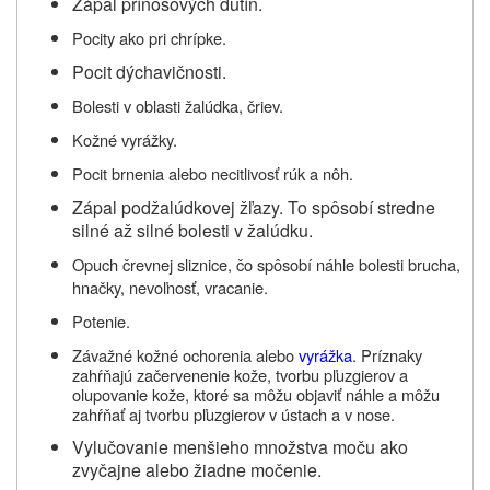
Zápal prínosových dutín.
Pocity ako pri chrípke.
Pocit dýchavičnosti.
Bolesti v oblasti žalúdka, čriev.
Kožné vyrážky.
Pocit brnenia alebo necitlivosť rúk a nôh.
Zápal podžalúdkovej žľazy. To spôsobí stredne
silné až silné bolesti v žalúdku.
Opuch črevnej sliznice, čo spôsobí náhle bolesti brucha,
hnačky, nevoľnosť, vracanie.
Potenie.
Závažné kožné ochorenia alebo
vyrážka
. Príznaky
zahŕňajú začervenenie kože, tvorbu pľuzgierov a
olupovanie kože, ktoré sa môžu objaviť náhle a môžu
zahŕňať aj tvorbu pľuzgierov v ústach a v nose.
Vylučovanie menšieho množstva moču ako
zvyčajne alebo žiadne močenie.