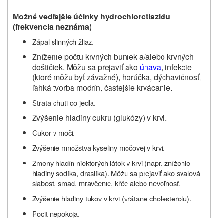
Možné vedľajšie účinky hydrochlorotiazidu
(frekvencia neznáma)
Zápal slinných žliaz.
Zníženie počtu krvných buniek a/alebo krvných
doštičiek. Môžu sa prejaviť ako
únava
, infekcie
(ktoré môžu byť závažné), horúčka, dýchavičnosť,
ľahká tvorba modrín, častejšie krvácanie.
Strata chuti do jedla.
Zvýšenie hladiny cukru (glukózy) v krvi.
Cukor v moči.
Zvýšenie množstva kyseliny močovej v krvi.
Zmeny hladín niektorých látok v krvi (napr. zníženie
hladiny sodíka, draslíka). Môžu sa prejaviť ako svalová
slabosť, smäd, mravčenie, kŕče alebo nevoľnosť.
Zvýšenie hladiny tukov v krvi (vrátane cholesterolu).
Pocit nepokoja.