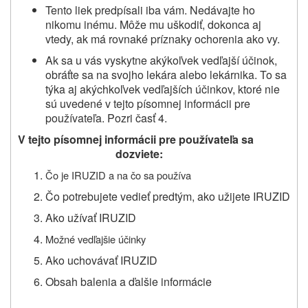
Tento liek predpísali iba vám. Nedávajte ho
nikomu inému. Môže mu uškodiť, dokonca aj
vtedy, ak má rovnaké príznaky ochorenia ako vy.
Ak sa u vás vyskytne akýkoľvek vedľajší účinok,
obráťte sa na svojho lekára alebo lekárnika. To sa
týka aj akýchkoľvek vedľajších účinkov, ktoré nie
sú uvedené v tejto písomnej informácii pre
používateľa. Pozri časť 4.
V tejto písomnej informácii pre používateľa sa
dozviete:
Čo je IRUZID a na čo sa používa
Čo potrebujete vedieť predtým, ako užijete IRUZID
Ako užívať IRUZID
Možné vedľajšie účinky
Ako uchovávať IRUZID
Obsah balenia a ďalšie informácie