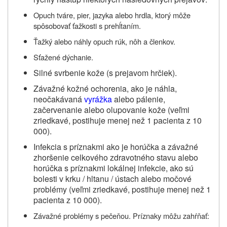
Opuch tváre, pier, jazyka alebo hrdla, ktorý môže
spôsobovať ťažkosti s prehĺtaním.
Ťažký alebo náhly opuch rúk, nôh a členkov.
Sťažené dýchanie.
Silné svrbenie kože (s prejavom hrčiek).
Závažné kožné ochorenia, ako je náhla,
neočakávaná
vyrážka
alebo pálenie,
začervenanie alebo olupovanie kože (veľmi
zriedkavé, postihuje menej než 1 pacienta z 10
000).
Infekcia s príznakmi ako je horúčka a závažné
zhoršenie celkového zdravotného stavu alebo
horúčka s príznakmi lokálnej infekcie, ako sú
bolesti v krku / hltanu / ústach alebo močové
problémy (veľmi zriedkavé, postihuje menej než 1
pacienta z 10 000).
Závažné problémy s pečeňou. Príznaky môžu zahŕňať: