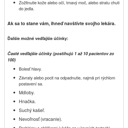
Zožltnutie kože alebo očí, tmavý moč, alebo stratu chuti
do jedla.
Ak sa to stane vám, ihneď navštívte svojho lekára.
Ďalšie možné vedľajšie účinky:
Časté vedľajšie účinky (postihujú 1 až 10 pacientov zo
100)
Bolesť hlavy.
Závraty alebo pocit na odpadnutie,
najmä pri rýchlom
postavení sa.
Mdloby.
Hnačka.
Suchý kašeľ.
Nevoľnosť (vracanie).
Problémy s obličkami (ukáže sa v krvných testoch).