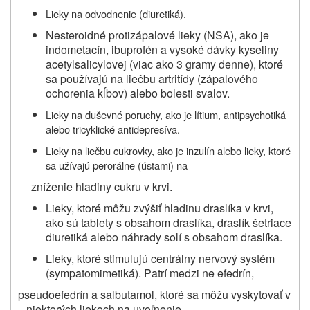
Lieky na odvodnenie (diuretiká).
Nesteroidné protizápalové lieky (NSA), ako je
indometacín, ibuprofén a vysoké dávky kyseliny
acetylsalicylovej (viac ako 3 gramy denne), ktoré
sa používajú na liečbu artritídy (zápalového
ochorenia kĺbov) alebo bolesti svalov.
Lieky na duševné poruchy, ako je lítium, antipsychotiká
alebo tricyklické antidepresíva.
Lieky na liečbu cukrovky, ako je inzulín alebo lieky, ktoré
sa užívajú perorálne (ústami) na
zníženie hladiny cukru v krvi.
Lieky, ktoré môžu zvýšiť hladinu draslíka v krvi,
ako sú tablety s obsahom draslíka, draslík šetriace
diuretiká alebo náhrady solí s obsahom draslíka.
Lieky, ktoré stimulujú centrálny nervový systém
(sympatomimetiká). Patrí medzi ne efedrín,
pseudoefedrín a salbutamol, ktoré sa môžu vyskytovať v
niektorých liekoch na uvoľnenie