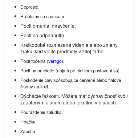
Depresie.
Problémy so spánkom.
Pocit brnenia, mravčenie.
Pocit na odpadnutie.
Krátkodobé rozmazané videnie alebo zmeny
zraku, keď vidíte predmety v žltej farbe.
Pocit točenia (
vertigo
).
Pocit na omdletie (najmä pri rýchlom postavení sa).
Poškodenie ciev spôsobujúce červené alebo fialové
škvrny na koži.
Dýchacie ťažkosti. Môžete mať dýchavičnosť kvôli
zapáleným pľúcam alebo tekutine v pľúcach.
Podráždenie žalúdka.
Hnačka.
Zápcha.