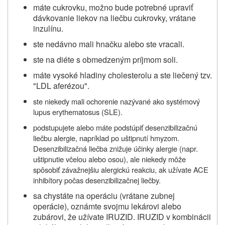
máte cukrovku, možno bude potrebné upraviť
dávkovanie liekov na liečbu cukrovky, vrátane
inzulínu.
ste nedávno mali hnačku alebo ste vracali.
ste na diéte s obmedzeným príjmom soli.
máte vysoké hladiny cholesterolu a ste liečený tzv.
"LDL aferézou".
ste niekedy mali ochorenie nazývané ako systémový
lupus erythematosus (SLE).
podstupujete alebo máte podstúpiť desenzibilizačnú
liečbu alergie, napríklad po uštipnutí hmyzom.
Desenzibilizačná liečba znižuje účinky alergie (napr.
uštipnutie včelou alebo osou), ale niekedy môže
spôsobiť závažnejšiu alergickú reakciu, ak užívate ACE
inhibítory počas desenzibilizačnej liečby.
sa chystáte na operáciu (vrátane zubnej
operácie), oznámte svojmu lekárovi alebo
zubárovi, že užívate IRUZID. IRUZID v kombinácii