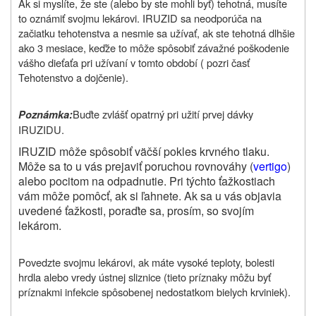
Ak si myslíte, že ste (alebo by ste mohli byť) tehotná, musíte
to oznámiť svojmu lekárovi. IRUZID sa neodporúča na
začiatku tehotenstva a nesmie sa užívať, ak ste tehotná dlhšie
ako 3 mesiace, keďže to môže
spôsobiť závažné poškodenie
vášho dieťaťa
pri užívaní v tomto období ( pozri časť
Tehotenstvo a dojčenie).
Buďte zvlášť opatrný pri užití prvej dávky
Poznámka:
IRUZIDU.
IRUZID môže spôsobiť väčší pokles krvného tlaku.
Môže sa to u vás prejaviť poruchou rovnováhy (
vertigo
)
alebo pocitom na odpadnutie. Pri týchto ťažkostiach
vám môže pomôcť, ak si ľahnete. Ak sa u vás objavia
uvedené ťažkosti, poraďte sa, prosím, so svojím
lekárom.
Povedzte svojmu lekárovi, ak máte vysoké teploty, bolesti
hrdla alebo vredy ústnej sliznice (tieto príznaky môžu byť
príznakmi infekcie spôsobenej nedostatkom bielych krviniek).