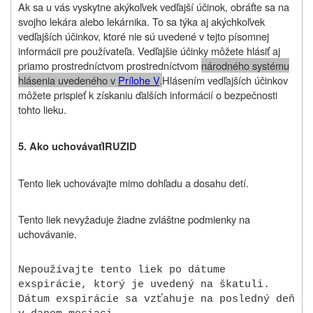
Ak sa u vás vyskytne akýkoľvek vedľajší účinok, obráťte sa na
svojho lekára alebo lekárnika. To sa týka aj akýchkoľvek
vedľajších účinkov, ktoré nie sú uvedené v tejto písomnej
informácii pre používateľa. Vedľajšie účinky môžete hlásiť aj
priamo prostredníctvom
prostredníctvom
národného systému
hlásenia uvedeného v
Prílohe V
.
Hlásením vedľajších účinkov
môžete prispieť k získaniu ďalších informácií o bezpečnosti
tohto lieku
.
5.
Ako uchovávať
IRUZID
Tento liek uchovávajte mimo dohľadu a dosahu detí
.
Tento liek nevyžaduje žiadne zvláštne podmienky na
uchovávanie.
Nepoužívajte tento liek po dátume
exspirácie, ktorý je uvedený na škatuli.
Dátum exspirácie sa vzťahuje na posledný deň