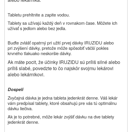
Tabletu prehltnite a zapite vodou.
Tablety sa užívajú každý deň v rovnakom čase. Môžete ich
užívať s jedlom alebo bez jedla.
Buďte zvlášť opatrný pri užití prvej dávky IRUZIDU alebo
pri zvýšení dávky, pretože môže spôsobiť väčší pokles
krvného tlaku
ako neskoršie dávky.
Ak máte pocit, že účinky IRUZIDU sú príliš silné alebo
príliš slabé, povedzte to čo najskôr svojmu lekárovi
alebo lekárnikovi.
Dospelí
Zvyčajná dávka je jedna tableta jedenkrát denne. Váš lekár
vám predpísal tablety, ktoré obsahujú pre vás tú optimálnu
dávku liečiva.
Ak je to potrebné, môže lekár zvýšiť dávku na dve tablety
jedenkrát denne.