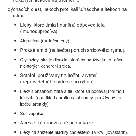
dýchacích ciest, liekoch proti kašľu/nádche a liekoch na
astmu.
Lieky, ktoré tlmia imunitnú odpoveď tela
(imunosupresíva).
Alopurinol
(na liečbu dny).
Prokaínamid (na liečbu porúch srdcového rytmu).
Glykozidy, ako je digoxín, ktoré sa používajú na liečbu
niektorých ochorení srdca.
Sotalol, používaný na liečbu arytmií
(nepravidelného srdcového rytmu).
Lieky
s obsahom zlata a tie, ktoré sa podávajú formou
injekcie (napríklad aurotiomalát sodný; používaný na
liečbu artritídy).
Soli vápnika.
Anestetiká (používané pri narkóze).
Lieky na zníženie hladiny cholesterolu v krvi (lovastatín).