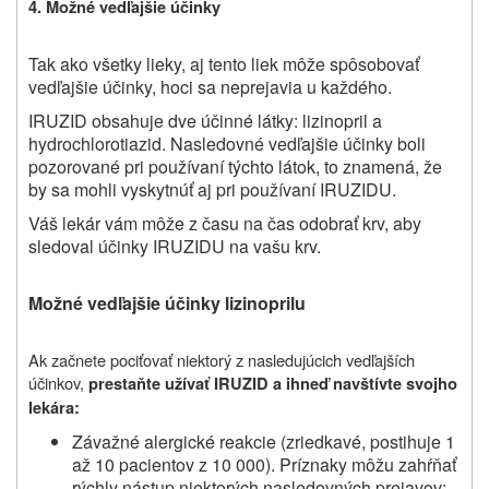
4.
Možné vedľajšie účinky
Tak ako všetky lieky, aj tento liek môže spôsobovať
vedľajšie účinky, hoci sa neprejavia u každého.
IRUZID obsahuje dve účinné látky: lizinopril a
hydrochlorotiazid. Nasledovné vedľajšie účinky boli
pozorované pri používaní týchto látok, to znamená, že
by sa mohli vyskytnúť aj pri používaní IRUZIDU.
Váš lekár vám môže z času na čas odobrať krv, aby
sledoval účinky IRUZIDU na vašu krv.
Možné vedľajšie účinky lizinoprilu
Ak začnete pociťovať niektorý z nasledujúcich vedľajších
účinkov,
prestaňte užívať IRUZID a ihneď navštívte svojho
lekára:
Závažné alergické reakcie (zriedkavé, postihuje 1
až 10 pacientov z 10 000). Príznaky môžu zahŕňať
rýchly nástup niektorých nasledovných prejavov: