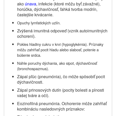
ako
únava
, infekcie (ktoré môžu byť závažné),
horúčka, dýchavičnosť, ľahká tvorba modrín,
častejšie krvácanie.
Opuchy lymfatických uzlín.
Zvýšená imunitná odpoveď (vznik autoimunitných
ochorení).
P
okles hladiny cukru v krvi (hypoglykémia). Príznaky
môžu zahŕňať pocit hladu alebo slabosť, potenie a
búšenie srdca.
Náhle poruchy dýchania, ako sipot, dýchavičnosť
(bronchospazmus).
Zápal pľúc (pneumónia), čo môže spôsobiť pocit
dýchavičnosti.
Zápal prinosových dutín (pocity bolesti a plnosti
vašej tváre a očí).
Eozinofilná pneumónia. Ochorenie môže zahŕňať
kombináciu nasledovných príznakov: