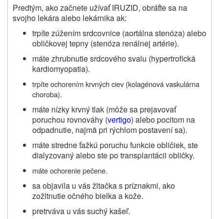
Predtým, ako začnete užívať IRUZID, obráťte sa na
svojho lekára alebo lekárnika ak:
trpíte zúžením srdcovnice (aortálna stenóza) alebo
obličkovej tepny (stenóza renálnej artérie).
máte zhrubnutie srdcového svalu (hypertrofická
kardiomyopatia).
trpíte ochorením krvných ciev (kolagénová vaskulárna
choroba).
máte nízky krvný tlak (môže sa prejavovať
poruchou rovnováhy (
vertigo
) alebo pocitom na
odpadnutie, najmä pri rýchlom postavení sa).
máte stredne ťažkú poruchu funkcie obličiek, ste
dialyzovaný alebo ste po transplantácii obličky.
máte ochorenie pečene.
sa objavila u vás žltačka s príznakmi, ako
zožltnutie očného bielka a kože.
pretrváva u vás suchý kašeľ.