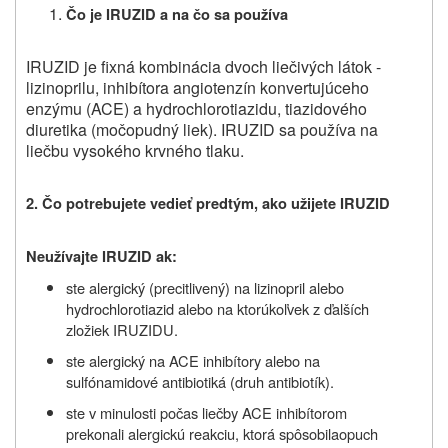
Čo je
IRUZID
a na čo sa používa
IRUZID je fixná kombinácia dvoch liečivých látok -
lizinoprilu, inhibítora angiotenzín konvertujúceho
enzýmu (ACE) a hydrochlorotiazidu, tiazidového
diuretika (močopudný liek). IRUZID sa používa na
liečbu vysokého krvného tlaku.
2.
Čo potrebujete vedieť predtým, ako užijete
IRUZID
Neužívajte
IRUZID
ak:
s
te alergický (precitlivený) na lizinopril
alebo
hydrochlorotiazid alebo na ktorúkoľvek z ďalších
zložiek
IRUZIDU.
ste alergický na ACE inhibítory alebo na
sulfónamidové antibiotiká (druh antibiotík).
ste v minulosti počas liečby ACE inhibítorom
prekonali alergickú reakciu, ktorá spôsobilaopuch