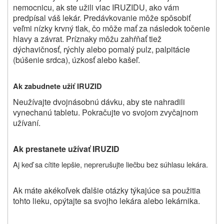
nemocnicu, ak ste užili viac IRUZIDU, ako vám
predpísal váš lekár. Predávkovanie môže spôsobiť
veľmi nízky krvný tlak, čo môže mať za následok točenie
hlavy a závrat. Príznaky môžu zahŕňať tiež
dýchavičnosť, rýchly alebo pomalý pulz, palpitácie
(búšenie srdca), úzkosť alebo kašeľ.
Ak zabudnete užiť IRUZID
Neužívajte dvojnásobnú dávku, aby ste nahradili
vynechanú tabletu. Pokračujte vo svojom zvyčajnom
užívaní.
Ak prestanete užívať IRUZID
Aj keď sa cítite lepšie, neprerušujte liečbu bez súhlasu lekára.
Ak máte akékoľvek ďalšie otázky týkajúce sa použitia
tohto lieku, opýtajte sa svojho lekára alebo lekárnika.