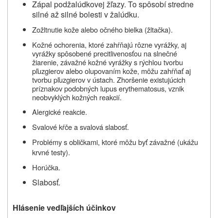
Zápal podžalúdkovej žľazy. To spôsobí stredne
silné až silné bolesti v žalúdku.
Zožltnutie kože alebo očného bielka (žltačka).
Kožné ochorenia, ktoré zahŕňajú rôzne vyrážky, aj
vyrážky spôsobené precitlivenosťou na slnečné
žiarenie, závažné kožné vyrážky s rýchlou tvorbu
pľuzgierov alebo olupovaním kože, môžu zahŕňať aj
tvorbu pľuzgierov v ústach. Zhoršenie existujúcich
príznakov podobných lupus erythematosus, vznik
neobvyklých kožných reakcií.
Alergické reakcie.
Svalové kŕče a svalová slabosť.
Problémy s obličkami, ktoré môžu byť závažné (ukážu
krvné testy).
Horúčka.
Slabosť.
Hlásenie vedľajších účinkov