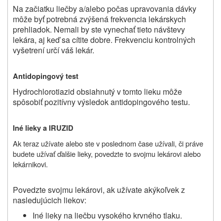
Na začiatku liečby a/alebo počas upravovania dávky
môže byť potrebná zvýšená frekvencia lekárskych
prehliadok. Nemali by ste vynechať tieto návštevy
lekára, aj keď sa cítite dobre. Frekvenciu kontrolných
vyšetrení určí váš lekár.
Antidopingový test
Hydrochlorotiazid obsiahnutý v tomto lieku môže
spôsobiť pozitívny výsledok antidopingového testu.
Iné lieky a IRUZID
Ak teraz užívate alebo ste v poslednom čase užívali, či práve
budete užívať ďalšie lieky, povedzte to svojmu lekárovi alebo
lekárnikovi.
Povedzte svojmu lekárovi, ak užívate akýkoľvek z
nasledujúcich liekov:
Iné lieky na liečbu vysokého krvného tlaku.