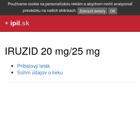
Používame cookie na personalizáciu reklám a abychom mohli analyzovať
prevádzku na našich stránkach.
Zobrazit detaily
OK
+
ipil
.sk
IRUZID 20 mg/25 mg
Príbalový leták
Súhrn údajov o lieku