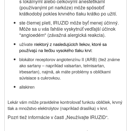
s lokálnymi alebo celkovými anestetikami
(používanými pri narkóze) môže spôsobiť
krátkodobý pokles krvného tlaku krátko po užití.
ste čiernej pleti, IRUZID môže byť menej účinný.
Môže sa u vás ľahšie vyskytnúť vedľajší účinok
"angioedém" (závažná alergická reakcia).
užívate
niektorý z nasledujúcich liekov, ktoré sa
používajú na liečbu vysokého tlaku krvi:
blokátor receptorov angiotenzínu II (ARB) (tiež známe
ako sartany – napríklad valsartan, telmisartan,
irbesartan), najmä, ak máte problémy s obličkami
súvisiace s cukrovkou.
aliskiren
Lekár vám môže pravidelne kontrolovať funkciu obličiek, krvný
tlak a množstvo elektrolytov (napríklad draslíka) v krvi.
Pozri tiež informácie v časti „Neužívajte IRUZID“.