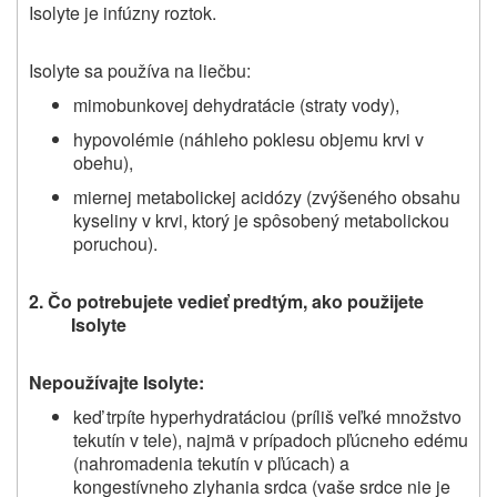
Isolyte je infúzny roztok.
Isolyte sa používa na liečbu:
mimobunkovej dehydratácie (straty vody),
hypovolémie (náhleho poklesu objemu krvi v
obehu),
miernej metabolickej acidózy (zvýšeného obsahu
kyseliny v krvi, ktorý je spôsobený metabolickou
poruchou).
2.
Č
o potrebujete vedieť predtým, ako použijete
Isolyte
Nepoužívajte Isolyte:
keď trpíte hyperhydratáciou (príliš veľké množstvo
tekutín v tele), najmä v prípadoch pľúcneho edému
(nahromadenia tekutín v pľúcach) a
kongestívneho zlyhania srdca (vaše srdce nie je