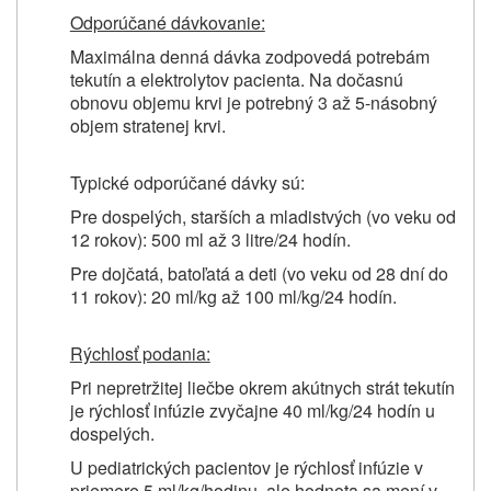
Odporúčané dávkovanie:
Maximálna denná dávka zodpovedá potrebám
tekutín a elektrolytov pacienta. Na dočasnú
obnovu objemu krvi je potrebný 3 až 5-násobný
objem stratenej krvi.
Typické odporúčané dávky sú:
Pre dospelých, starších a mladistvých (vo veku od
12 rokov): 500 ml až 3 litre/24 hodín.
Pre dojčatá, batoľatá a deti (vo veku od 28 dní do
11 rokov): 20 ml/kg až 100 ml/kg/24 hodín.
Rýchlosť podania:
Pri nepretržitej liečbe okrem akútnych strát tekutín
je rýchlosť infúzie zvyčajne 40 ml/kg/24 hodín u
dospelých.
U pediatrických pacientov je rýchlosť infúzie v
priemere 5 ml/kg/hodinu, ale hodnota sa mení v