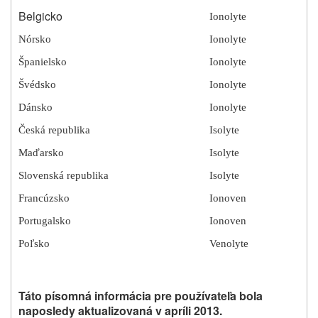
Belgicko
Ionolyte
Nórsko
Ionolyte
Španielsko
Ionolyte
Švédsko
Ionolyte
Dánsko
Ionolyte
Česká republika
Isolyte
Maďarsko
Isolyte
Slovenská republika
Isolyte
Francúzsko
Ionoven
Portugalsko
Ionoven
Poľsko
Venolyte
Táto písomná informácia pre používateľa bola
naposledy aktualizovaná v apríli 2013.