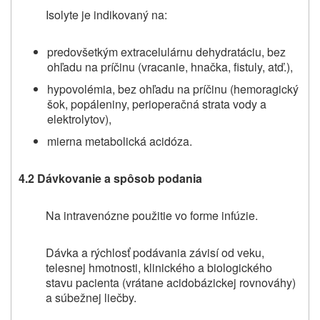
Isolyte je indikovaný na:
predovšetkým extracelulárnu dehydratáciu, bez
ohľadu na príčinu (vracanie, hnačka, fistuly, atď.),
hypovolémia, bez ohľadu na príčinu (hemoragický
šok, popáleniny, perioperačná strata vody a
elektrolytov),
mierna metabolická acidóza.
4.2 Dávkovanie a spôsob podania
Na intravenózne použitie vo forme infúzie.
Dávka a rýchlosť podávania závisí od veku,
telesnej hmotnosti, klinického a biologického
stavu pacienta (vrátane acidobázickej rovnováhy)
a súbežnej liečby.