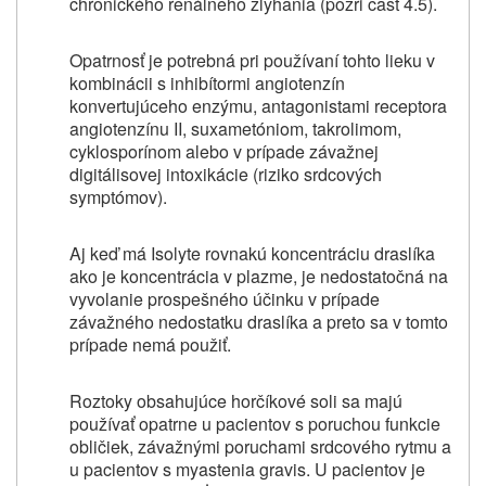
chronického renálneho zlyhania (pozri časť 4.5).
Opatrnosť je potrebná pri používaní tohto lieku v
kombinácii s inhibítormi angiotenzín
konvertujúceho enzýmu, antagonistami receptora
angiotenzínu II, suxametóniom, takrolimom,
cyklosporínom alebo v prípade závažnej
digitálisovej intoxikácie (riziko srdcových
symptómov).
Aj keď má Isolyte rovnakú koncentráciu draslíka
ako je koncentrácia v plazme, je nedostatočná na
vyvolanie prospešného účinku v prípade
závažného nedostatku draslíka a preto sa v tomto
prípade nemá použiť.
Roztoky obsahujúce horčíkové soli sa majú
používať opatrne u pacientov s poruchou funkcie
obličiek, závažnými poruchami srdcového rytmu a
u pacientov s myastenia gravis. U pacientov je