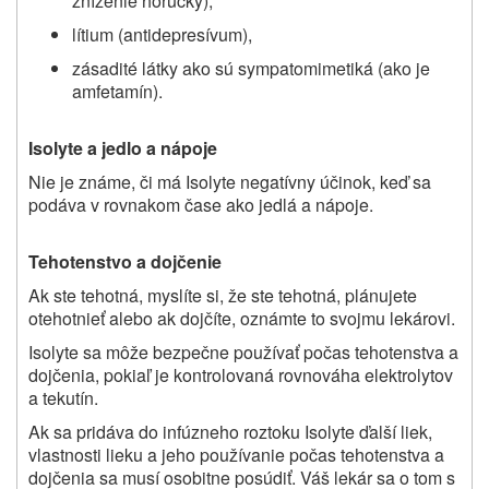
zníženie horúčky),
lítium (antidepresívum),
zásadité látky ako sú sympatomimetiká (ako je
amfetamín).
Isolyte a jedlo a nápoje
Nie je známe, či má Isolyte negatívny účinok, keď sa
podáva v rovnakom čase ako jedlá a nápoje.
Tehotenstvo a dojčenie
Ak ste tehotná, myslíte si, že ste tehotná, plánujete
otehotnieť alebo ak dojčíte, oznámte to svojmu lekárovi.
Isolyte sa môže bezpečne používať počas tehotenstva a
dojčenia, pokiaľ je kontrolovaná rovnováha elektrolytov
a tekutín.
Ak sa pridáva do infúzneho roztoku Isolyte ďalší liek,
vlastnosti lieku a jeho používanie počas tehotenstva a
dojčenia sa musí osobitne posúdiť. Váš lekár sa o tom s