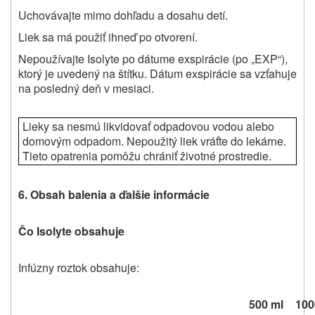
Uchovávajte mimo dohľadu a dosahu detí.
Liek sa má použiť ihneď po otvorení.
Nepoužívajte Isolyte po dátume exspirácie (po „EXP“),
ktorý je uvedený na štítku. Dátum exspirácie sa vzťahuje
na posledný deň v mesiaci.
Lieky sa nesmú likvidovať odpadovou vodou alebo
domovým odpadom. Nepoužitý liek vráťte do lekárne.
Tieto opatrenia pomôžu chrániť životné prostredie.
6. Obsah balenia a ďalšie informácie
Čo Isolyte obsahuje
Infúzny roztok obsahuje:
500 ml
100