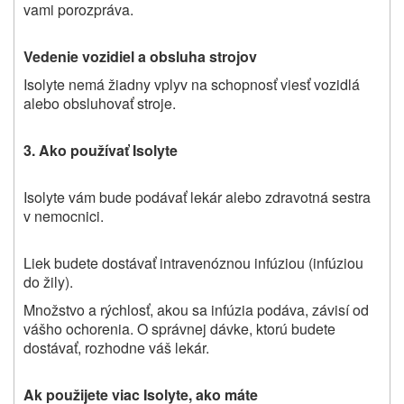
vami porozpráva.
Vedenie vozidiel a obsluha strojov
Isolyte nemá žiadny vplyv na schopnosť viesť vozidlá
alebo obsluhovať stroje.
3.
A
ko používať Isolyte
Isolyte vám bude podávať lekár alebo zdravotná sestra
v nemocnici.
Liek budete dostávať intravenóznou infúziou (infúziou
do žily).
Množstvo a rýchlosť, akou sa infúzia podáva, závisí od
vášho ochorenia. O správnej dávke, ktorú budete
dostávať, rozhodne váš lekár.
Ak použijete viac Isolyte, ako máte