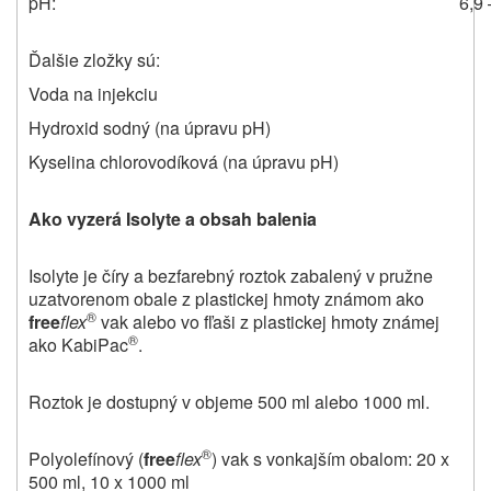
pH:
6,9 
Ďalšie zložky sú:
Voda na injekciu
Hydroxid sodný (na úpravu pH)
Kyselina chlorovodíková (na úpravu pH)
Ako vyzerá Isolyte a obsah balenia
Isolyte je číry a bezfarebný roztok zabalený v pružne
uzatvorenom obale z plastickej hmoty známom ako
®
free
flex
vak alebo vo fľaši z plastickej hmoty známej
®
ako KabiPac
.
Roztok je dostupný v objeme 500 ml alebo 1000 ml.
®
Polyolefínový (
free
flex
) vak s vonkajším obalom: 20 x
500 ml, 10 x 1000 ml