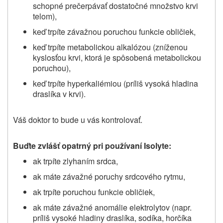
schopné prečerpávať dostatočné množstvo krvi
telom),
keď trpíte závažnou poruchou funkcie obličiek,
keď trpíte metabolickou alkalózou (zníženou
kyslosťou krvi, ktorá je spôsobená metabolickou
poruchou),
keď trpíte hyperkaliémiou (príliš vysoká hladina
draslíka v krvi).
Váš doktor to bude u vás kontrolovať.
Buďte zvlášť opatrný pri používaní Isolyte:
ak trpíte zlyhaním srdca,
ak máte závažné poruchy srdcového rytmu,
ak trpíte poruchou funkcie obličiek,
ak máte závažné anomálie elektrolytov (napr.
príliš vysoké hladiny draslíka, sodíka, horčíka