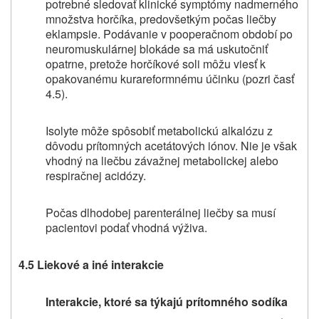
potrebné sledovať klinické symptómy nadmerného
množstva horčíka, predovšetkým počas liečby
eklampsie. Podávanie v pooperačnom období po
neuromuskulárnej blokáde sa má uskutočniť
opatrne, pretože horčíkové soli môžu viesť k
opakovanému kurareformnému účinku (pozri časť
4.5).
Isolyte môže spôsobiť metabolickú alkalózu z
dôvodu prítomných acetátových iónov. Nie je však
vhodný na liečbu závažnej metabolickej alebo
respiračnej acidózy.
Počas dlhodobej parenterálnej liečby sa musí
pacientovi podať vhodná výživa.
4.5 Liekové a iné interakcie
Interakcie, ktoré sa týkajú prítomného sodíka