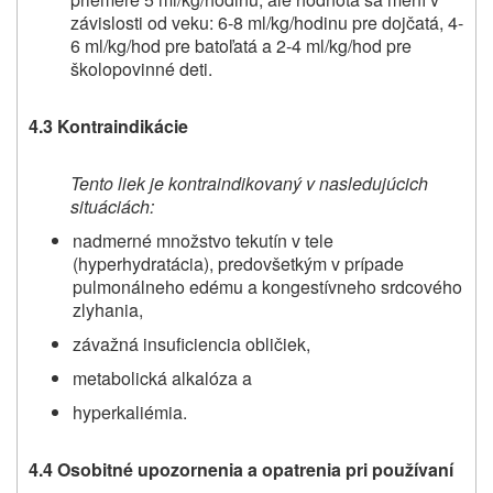
závislosti od veku: 6-8 ml/kg/hodinu pre dojčatá, 4-
6 ml/kg/hod pre batoľatá a 2-4 ml/kg/hod pre
školopovinné deti.
4.3 Kontraindikácie
Tento liek je kontraindikovaný v nasledujúcich
situáciách:
nadmerné množstvo tekutín v tele
(hyperhydratácia), predovšetkým v prípade
pulmonálneho edému a kongestívneho srdcového
zlyhania,
závažná insuficiencia obličiek,
metabolická alkalóza a
hyperkaliémia.
4.4 Osobitné upozornenia a opatrenia pri používaní