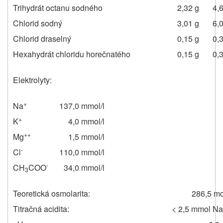
Trihydrát octanu sodného
2,32 g
4,
Chlorid sodný
3,01 g
6,
Chlorid draselný
0,15 g
0,
Hexahydrát chloridu horečnatého
0,15 g
0,
Elektrolyty:
+
Na
137,0 mmol/l
+
K
4,0 mmol/l
++
Mg
1,5 mmol/l
-
Cl
110,0 mmol/l
-
CH
COO
34,0 mmol/l
3
Teoretická osmolarita:
286,5 m
Titračná acidita:
< 2,5 mmol N