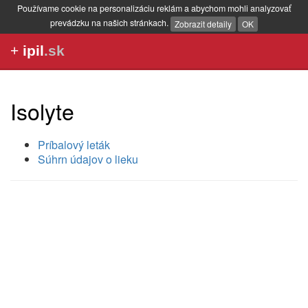
Používame cookie na personalizáciu reklám a abychom mohli analyzovať
prevádzku na našich stránkach.
Zobrazit detaily
OK
+
ipil
.sk
Isolyte
Príbalový leták
Súhrn údajov o lieku