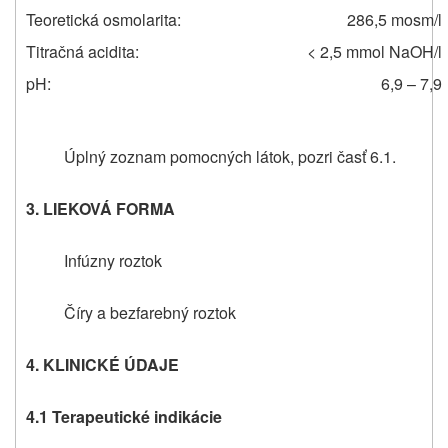
Teoretická osmolarita:
286,5 mosm/l
Titračná acidita:
< 2,5 mmol NaOH/l
pH:
6,9 – 7,9
Úplný zoznam pomocných látok, pozri časť 6.1.
3. LIEKOVÁ FORMA
Infúzny roztok
Číry a bezfarebný roztok
4. KLINICKÉ ÚDAJE
4.1 Terapeutické indikácie