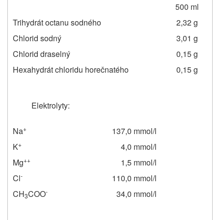
500 ml
Trihydrát octanu sodného
2,32 g
Chlorid sodný
3,01 g
Chlorid draselný
0,15 g
Hexahydrát chloridu horečnatého
0,15 g
Elektrolyty:
+
Na
137,0 mmol/l
+
K
4,0 mmol/l
++
Mg
1,5 mmol/l
-
Cl
110,0 mmol/l
-
CH
COO
34,0 mmol/l
3