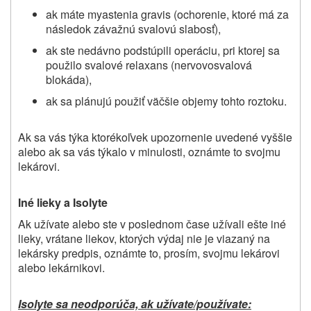
ak máte myastenia gravis (ochorenie, ktoré má za
následok závažnú svalovú slabosť),
ak ste nedávno podstúpili operáciu, pri ktorej sa
použilo svalové relaxans (nervovosvalová
blokáda),
ak sa plánujú použiť väčšie objemy tohto roztoku.
Ak sa vás týka ktorékoľvek upozornenie uvedené vyššie
alebo ak sa vás týkalo v minulosti, oznámte to svojmu
lekárovi.
Iné lieky a Isolyte
Ak užívate alebo ste v poslednom čase užívali ešte iné
lieky, vrátane liekov, ktorých výdaj nie je viazaný na
lekársky predpis, oznámte to, prosím, svojmu lekárovi
alebo lekárnikovi.
Isolyte sa neodporúča, ak užívate/používate: