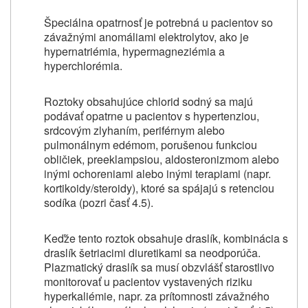
Špeciálna opatrnosť je potrebná u pacientov so
závažnými anomáliami elektrolytov, ako je
hypernatriémia, hypermagneziémia a
hyperchlorémia.
Roztoky obsahujúce chlorid sodný sa majú
podávať opatrne u pacientov s hypertenziou,
srdcovým zlyhaním, periférnym alebo
pulmonálnym edémom, porušenou funkciou
obličiek, preeklampsiou, aldosteronizmom alebo
inými ochoreniami alebo inými terapiami (napr.
kortikoidy/steroidy), ktoré sa spájajú s retenciou
sodíka (pozri časť 4.5).
Keďže tento roztok obsahuje draslík, kombinácia s
draslík šetriacimi diuretikami sa neodporúča.
Plazmatický draslík sa musí obzvlášť starostlivo
monitorovať u pacientov vystavených riziku
hyperkaliémie, napr. za prítomnosti závažného