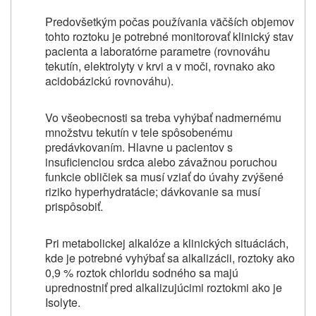
Predovšetkým počas používania väčších objemov
tohto roztoku je potrebné monitorovať klinický stav
pacienta a laboratórne parametre (rovnováhu
tekutín, elektrolyty v krvi a v moči, rovnako ako
acidobázickú rovnováhu).
Vo všeobecnosti sa treba vyhýbať nadmernému
množstvu tekutín v tele spôsobenému
predávkovaním. Hlavne u pacientov s
insuficienciou srdca alebo závažnou poruchou
funkcie obličiek sa musí vziať do úvahy zvýšené
riziko hyperhydratácie; dávkovanie sa musí
prispôsobiť.
Pri metabolickej alkalóze a klinických situáciách,
kde je potrebné vyhýbať sa alkalizácii, roztoky ako
0,9 % roztok chloridu sodného sa majú
uprednostniť pred alkalizujúcimi roztokmi ako je
Isolyte.