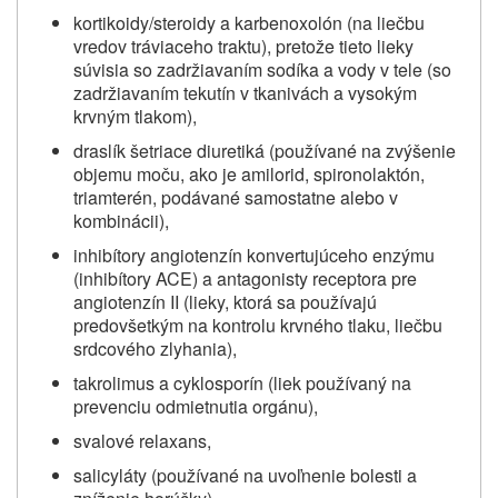
kortikoidy/steroidy a karbenoxolón (na liečbu
vredov tráviaceho traktu), pretože tieto lieky
súvisia so zadržiavaním sodíka a vody v tele (so
zadržiavaním tekutín v tkanivách a vysokým
krvným tlakom),
draslík šetriace diuretiká (používané na zvýšenie
objemu moču, ako je amilorid, spironolaktón,
triamterén, podávané samostatne alebo v
kombinácii),
inhibítory angiotenzín konvertujúceho enzýmu
(inhibítory ACE) a antagonisty receptora pre
angiotenzín II (lieky, ktorá sa používajú
predovšetkým na kontrolu krvného tlaku, liečbu
srdcového zlyhania),
takrolimus a cyklosporín (liek používaný na
prevenciu odmietnutia orgánu),
svalové relaxans,
salicyláty (používané na uvoľnenie bolesti a