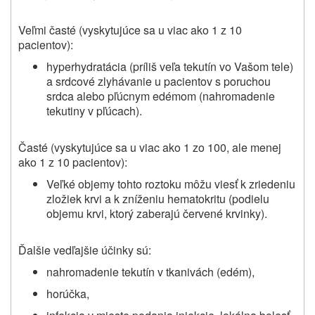
Veľmi časté (vyskytujúce sa u viac ako 1 z 10
pacientov):
hyperhydratácia (príliš veľa tekutín vo Vašom tele)
a srdcové zlyhávanie u pacientov s poruchou
srdca alebo pľúcnym edémom (nahromadenie
tekutiny v pľúcach).
Časté (vyskytujúce sa u viac ako 1 zo 100, ale menej
ako 1 z 10 pacientov):
Veľké objemy tohto roztoku môžu viesť k zriedeniu
zložiek krvi a k zníženiu hematokritu (podielu
objemu krvi, ktorý zaberajú červené krvinky).
Ďalšie vedľajšie účinky sú:
nahromadenie tekutín v tkanivách (edém),
horúčka,