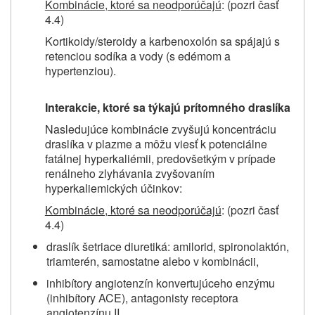
Kombinácie, ktoré sa neodporúčajú
: (pozri časť
4.4)
Kortikoidy/steroidy a karbenoxolón sa spájajú s
retenciou sodíka a vody (s edémom a
hypertenziou).
Interakcie, ktoré sa týkajú prítomného draslíka
Nasledujúce kombinácie zvyšujú koncentráciu
draslíka v plazme a môžu viesť k potenciálne
fatálnej hyperkaliémii, predovšetkým v prípade
renálneho zlyhávania zvyšovaním
hyperkaliemických účinkov:
Kombinácie, ktoré sa neodporúčajú
: (pozri časť
4.4)
draslík šetriace diuretiká: amilorid, spironolaktón,
triamterén, samostatne alebo v kombinácii,
inhibítory angiotenzín konvertujúceho enzýmu
(inhibítory ACE), antagonisty receptora
angiotenzínu II,