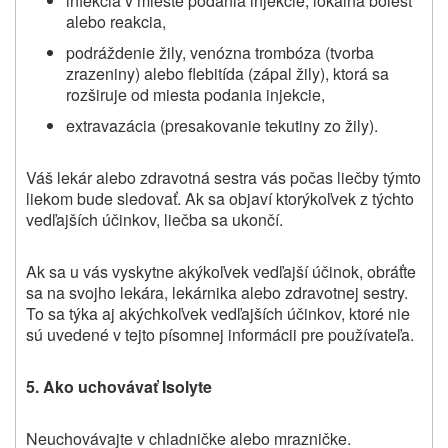
infekcia v mieste podania injekcie, lokálna bolesť
alebo reakcia,
podráždenie žily, venózna trombóza (tvorba
zrazeniny) alebo flebitída (zápal žily), ktorá sa
rozširuje od miesta podania injekcie,
extravazácia (presakovanie tekutiny zo žily).
Váš lekár alebo zdravotná sestra vás počas liečby týmto
liekom bude sledovať. Ak sa objaví ktorýkoľvek z týchto
vedľajších účinkov, liečba sa ukončí.
Ak sa u vás vyskytne akýkoľvek vedľajší účinok, obráťte
sa na svojho lekára, lekárnika alebo zdravotnej sestry.
To sa týka aj akýchkoľvek vedľajších účinkov, ktoré nie
sú uvedené v tejto písomnej informácii pre používateľa.
5. Ako uchovávať Isolyte
Neuchovávajte v chladničke alebo mrazničke.