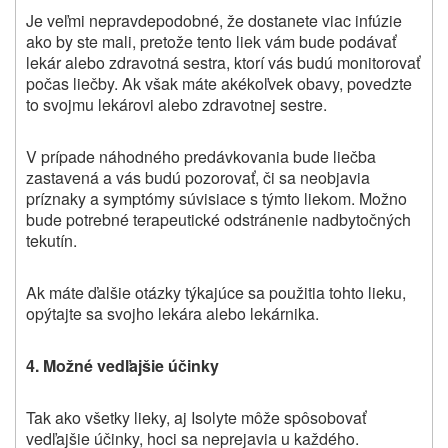
Je veľmi nepravdepodobné, že dostanete viac infúzie
ako by ste mali, pretože tento liek vám bude podávať
lekár alebo zdravotná sestra, ktorí vás budú monitorovať
počas liečby. Ak však máte akékoľvek obavy, povedzte
to svojmu lekárovi alebo zdravotnej sestre.
V prípade náhodného predávkovania bude liečba
zastavená a vás budú pozorovať, či sa neobjavia
príznaky a symptómy súvisiace s týmto liekom. Možno
bude potrebné terapeutické odstránenie nadbytočných
tekutín.
Ak máte ďalšie otázky týkajúce sa použitia tohto lieku,
opýtajte sa svojho lekára alebo lekárnika.
4. Možné vedľajšie účinky
Tak ako všetky lieky, aj Isolyte môže spôsobovať
vedľajšie účinky, hoci sa neprejavia u každého.