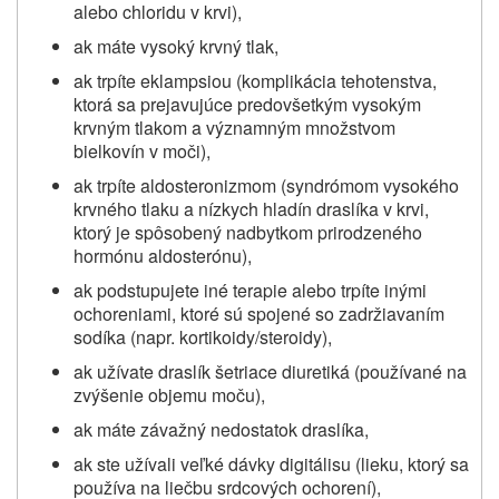
alebo chloridu v krvi),
ak máte vysoký krvný tlak,
ak trpíte eklampsiou (komplikácia tehotenstva,
ktorá sa prejavujúce predovšetkým vysokým
krvným tlakom a významným množstvom
bielkovín v moči),
ak trpíte aldosteronizmom (syndrómom vysokého
krvného tlaku a nízkych hladín draslíka v krvi,
ktorý je spôsobený nadbytkom prirodzeného
hormónu aldosterónu),
ak podstupujete iné terapie alebo trpíte inými
ochoreniami, ktoré sú spojené so zadržiavaním
sodíka (napr. kortikoidy/steroidy),
ak užívate draslík šetriace diuretiká (používané na
zvýšenie objemu moču),
ak máte závažný nedostatok draslíka,
ak ste užívali veľké dávky digitálisu (lieku, ktorý sa
používa na liečbu srdcových ochorení),