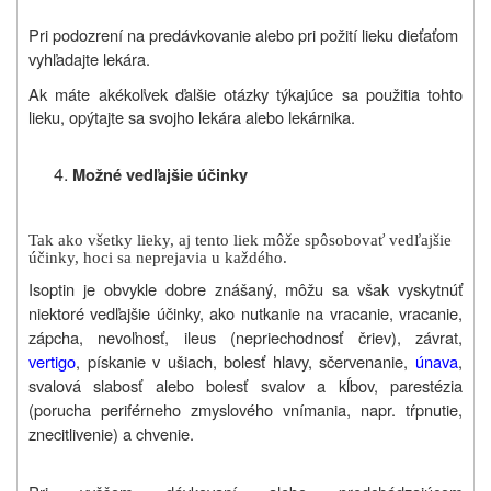
Pri podozrení na predávkovanie alebo pri požití lieku dieťaťom
vyhľadajte lekára.
Ak máte akékoľvek ďalšie otázky týkajúce sa použitia tohto
lieku, opýtajte sa svojho lekára alebo lekárnika.
Možné vedľajšie účinky
Tak ako všetky lieky, aj tento liek môže spôsobovať vedľajšie
účinky, hoci sa neprejavia u každého.
Isoptin je obvykle dobre znášaný, môžu sa však vyskytnúť
niektoré vedľajšie účinky, ako nutkanie na vracanie, vracanie,
zápcha, nevoľnosť, ileus (nepriechodnosť čriev), závrat,
vertigo
, pískanie v ušiach, bolesť hlavy, sčervenanie,
únava
,
svalová slabosť alebo bolesť svalov a kĺbov, parestézia
(porucha periférneho zmyslového vnímania, napr. tŕpnutie,
znecitlivenie) a chvenie.