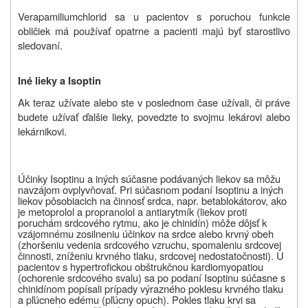
Verapamiliumchlorid sa u pacientov s poruchou funkcie
obličiek má používať opatrne a pacienti majú byť starostlivo
sledovaní.
Iné lieky a Isoptin
Ak teraz užívate alebo ste v poslednom čase užívali, či práve
budete užívať ďalšie lieky, povedzte to svojmu lekárovi alebo
lekárnikovi.
Účinky Isoptinu a iných súčasne podávaných liekov sa môžu
navzájom ovplyvňovať. Pri súčasnom podaní Isoptinu a iných
liekov pôsobiacich na činnosť srdca, napr. betablokátorov, ako
je metoprolol a propranolol a antiarytmík (liekov proti
poruchám srdcového rytmu, ako je chinidín) môže dôjsť k
vzájomnému zosilneniu účinkov na srdce alebo krvný obeh
(zhoršeniu vedenia srdcového vzruchu, spomaleniu srdcovej
činnosti, zníženiu krvného tlaku, srdcovej nedostatočnosti). U
pacientov s hypertrofickou obštrukčnou kardiomyopatiou
(ochorenie srdcového svalu) sa po podaní Isoptinu súčasne s
chinidínom popísali prípady výrazného poklesu krvného tlaku
a pľúcneho edému (pľúcny opuch). Pokles tlaku krvi sa