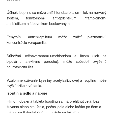
Účinok Isoptinu sa môže znížiť fenobarbitalom- liek na nervový
systém, fenytoínom- antiepileptikum, rifampicínom-
antibiotikum a ľubovníkom bodkovaným.
Fenytoín- antiepileptikum môže
znížiť plazmatickú
koncentráciu verapamilu.
Súbežná liečba
verapamiliumchloridom a lítiom (liek na
bipolárnu afektívnu poruchu), môže spôsobiť
zvýšenú
neurotoxicitu lítia
.
Vzájomné užívanie kyseliny acetylsalicylovej a Isoptinu môže
zvýšiť riziko krvácania.
Isoptin a jedlo a nápoje
Filmom obalená tableta Isoptinu sa má prehltnúť celá, bez
žuvania alebo cmúľania, počas jedla alebo krátko po ňom a
má sa zapiť dostatočným množstvom tekutiny.