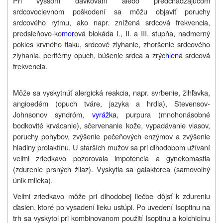
Pri vyššom dávkovaní alebo predchádzajúcom
srdcovocievnom poškodení sa môžu objaviť poruchy
srdcového rytmu, ako napr. znížená srdcová frekvencia,
predsieňovo-ko
mor
ová blokáda I., II. a III. stupňa, nadmerný
pokles krvného tlaku, srdcové zlyhanie, zhoršenie srdcového
zlyhania, periférny opuch, búšenie srdca a zrýc
hlen
á srdcová
frekvencia.
Môže sa vyskytnúť alergická reakcia, napr. svrbenie, žihľavka,
angioedém (opuch tváre, jazyka a hrdla), Stevensov-
Johnsonov syndróm,
vyrážka
, purpura (mnohonásobné
bodkovité krvácanie), sčervenanie kože, vypadávanie vlasov,
poruchy pohybov, zvýšenie pečeňových enzýmov a zvýšenie
hladiny prolaktínu. U starších mužov sa pri dlhodobom užívaní
veľmi zriedkavo pozorovala impotencia a gynekomastia
(zdurenie prsných žliaz). Vyskytla sa galaktorea (samovoľný
únik mlieka).
Veľmi zriedkavo môže pri dlhodobej liečbe dôjsť k zdureniu
ďasien, ktoré po vysadení lieku ustúpi. Po uvedení Isoptinu na
trh sa vyskytol pri kombinovanom použití Isoptinu a kolchicínu