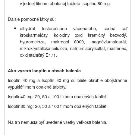
v jednej filmom obalenej tablete Isoptinu 80 mg.
Ďalšie pomocné látky sú:
dihydrát fosforečnanu vápenatého, sodná soľ
kroskarmelózy, koloidný oxid kremičitý bezvodý,
hypromelóza, makrogol 6000, magnéziumstearát,
mikrokryštalická celulóza, nátriumlaurylsulfát, mastenec,
oxid titaničitý E171.
Ako vyzerá Isoptin a obsah balenia
Isoptin 40 mg a Isoptin 80 mg sú biele okrúhle obojstranne
vypuklé
filmom obalené tablety.
Isoptin
40 mg: 20, 50 a 100 filmom obalených tabliet.
Isoptin
80 mg: 20, 50 a 100 filmom obalených tabliet.
Na trh nemusia byť uvedené všetky veľkosti balenia.