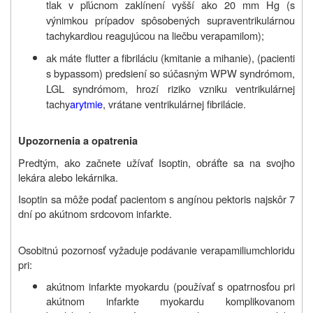
tlak v pľúcnom zaklínení vyšší ako 20 mm Hg (s
výnimkou prípadov spôsobených supraventrikulárnou
tachykardiou reagujúcou na liečbu verapamilom);
ak máte flutter a fibriláciu (kmitanie a mihanie), (pacienti
s bypassom) predsiení so súčasným WPW syndrómom,
LGL syndrómom, hrozí riziko vzniku ventrikulárnej
tachy
arytmie
, vrátane ventrikulárnej fibrilácie.
Upozornenia a opatrenia
Predtým, ako začnete užívať Isoptin, obráťte sa na svojho
lekára alebo lekárnika.
Isoptin sa môže podať pacientom s angínou pektoris najskôr 7
dní po akútnom srdcovom infarkte.
Osobitnú pozornosť vyžaduje podávanie verapamiliumchloridu
pri:
akútnom infarkte myokardu (používať s opatrnosťou pri
akútnom infarkte myokardu komplikovanom