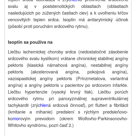
svalu aj v poststenotických oblastiach (oblastiach
nasledujúcich po zúžených častiach ciev) a k uvoľneniu kŕčov
vencovitých tepien srdca.
Isoptin
má antiarytmický účinok
(pôsobí proti poruchám srdcového rytmu).
Isoptin sa používa na
Liečbu ischemickej choroby srdca (nedostatočné zásobenie
srdcového svalu kyslíkom) vrátane chronickej stabilnej angíny
pektoris (klasická námahová angína), nestabilnej angíny
pektoris (akcelerovaná angína, pokojová angína),
vazospastickej angíny pektoris (Prinzmetalova, variantná
angína) a angíny pektoris u pacientov po srdcovom infarkte.
Liečbu hypertenzie (vysoký krvný tlak). Liečbu porúch
srdcového rytmu pri paroxyzmálnej supraventrikulárnej
tachykardii (zrýc
hlen
á srdcová činnosť), pri flutteri a fibrilácii
(kmitanie a mihanie) predsiení s rýchlym predsieňovo-
ko
mor
ovým prevodom (okrem Wolfovho-Parkinsonovho-
Whitovho syndrómu, pozri časť 2.)