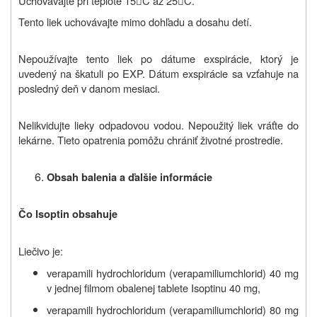
Uchovávajte pri teplote 15
C až 25
C.


Tento liek uchovávajte mimo dohľadu a dosahu detí.
Nepoužívajte tento liek po dátume exspirácie, ktorý je
uvedený na škatuli po EXP. Dátum exspirácie sa vzťahuje na
posledný deň v danom mesiaci.
Nelikvidujte lieky odpadovou vodou. Nepoužitý liek vráťte do
lekárne. Tieto opatrenia pomôžu chrániť životné prostredie.
Obsah balenia a ďalšie informácie
Čo Isoptin obsahuje
Liečivo je:
verapamili hydrochloridum (verapamiliumchlorid) 40 mg
v jednej filmom obalenej tablete Isoptinu 40 mg,
verapamili hydrochloridum (verapamiliumchlorid) 80 mg