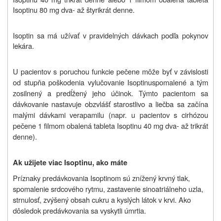
Isoptinu 80 mg dva- až štyrikrát denne.
Isoptin sa má užívať v pravidelných dávkach podľa pokynov
lekára.
U pacientov s poruchou funkcie pečene môže byť v závislosti
od stupňa poškodenia vylučovanie Isoptinu
spomalené a tým
zosilnený a predĺžený jeho účinok. Týmto pacientom sa
dávkovanie nastavuje obzvlášť starostlivo a liečba sa začína
malými dávkami verapamilu (napr. u pacientov s cirhózou
pečene 1 filmom obalená tableta Isoptinu 40 mg dva- až trikrát
denne).
Ak užijete viac Isoptinu, ako máte
Príznaky predávkovania Isoptinom sú znížený krvný tlak,
spomalenie srdcového rytmu, zastavenie sinoatriálneho uzla,
strnulosť, zvýšený obsah cukru a kyslých látok v krvi. Ako
dôsledok predávkovania sa vyskytli úmrtia.