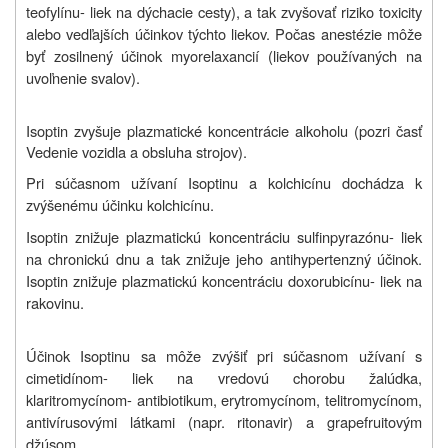
teofylínu- liek na dýchacie cesty), a tak zvyšovať riziko toxicity
alebo vedľajších účinkov týchto liekov. Počas anestézie môže
byť zosilnený účinok myorelaxancií (liekov používaných na
uvoľnenie svalov).
Isoptin zvyšuje plazmatické koncentrácie alkoholu (pozri časť
Vedenie vozidla a obsluha strojov).
Pri súčasnom užívaní Isoptinu a kolchicínu dochádza k
zvýšenému účinku kolchicínu.
Isoptin znižuje plazmatickú koncentráciu sulfinpyrazónu- liek
na chronickú dnu a tak znižuje jeho antihypertenzný účinok.
Isoptin znižuje plazmatickú koncentráciu doxorubicínu- liek na
rakovinu.
Účinok Isoptinu sa môže zvýšiť pri súčasnom užívaní s
cimetidínom- liek na vredovú chorobu žalúdka,
klaritromycínom- antibiotikum, erytromycínom, telitromycínom,
antivírusovými látkami (napr. ritonavir) a grapefruitovým
džúsom.