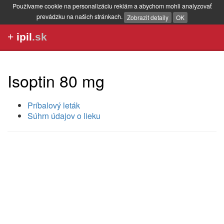
Používame cookie na personalizáciu reklám a abychom mohli analyzovať
prevádzku na našich stránkach.
Zobrazit detaily
OK
+
ipil
.sk
Isoptin 80 mg
Príbalový leták
Súhrn údajov o lieku