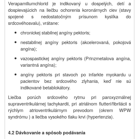
Verapamiliumchlorid je indikovaný u dospelých, detí a
dospievajúcich na liečbu ochorenia koronárnych ciev (stavy
spojené s nedostatočným prísunom kyslíka do
srdcového
svalu), vrátane:
chronickej stabilnej angíny pektoris;
nestabilnej angíny pektoris (akcelerovaná, pokojová
angína);
vazospastickej angíny pektoris (Prinzmetalova angína,
variantná angína);
angíny pektoris pri stavoch po infarkte myokardu u
pacientov bez srdcového zlyhania, keď nie sú
indikované betablokátory.
Liečba porúch srdcového rytmu pri paroxyzmálnej
supraventrikulárnej tachykardii, pri atriálnom flutteri/fibrilácii s
rýchlym atrioventrikulárnym prevodom (okrem WPW
syndrómu ) a liečba vysokého tlaku krvi (hypertenzia).
4.2 Dávkovanie a spôsob podávania