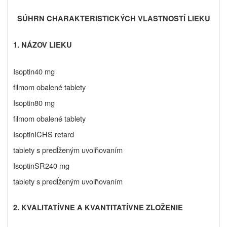
SÚHRN CHARAKTERISTICKÝCH VLASTNOSTÍ LIEKU
1. NÁZOV LIEKU
Isoptin
40 mg
filmom obalené tablety
Isoptin
80 mg
filmom obalené tablety
Isoptin
ICHS retard
tablety s predĺženým uvoľňovaním
Isoptin
SR
240 mg
tablety s predĺženým uvoľňovaním
2. KVALITATÍVNE A KVANTITATÍVNE ZLOŽENIE