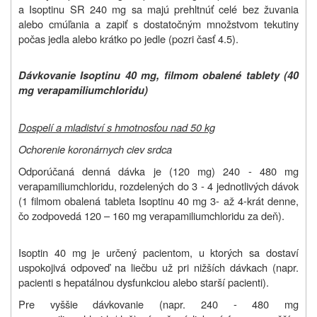
a Isoptinu SR 240 mg sa majú prehltnúť celé bez žuvania
alebo cmúľania a zapiť s dostatočným množstvom tekutiny
počas jedla alebo krátko po jedle (pozri časť 4.5).
Dávkovanie Isoptinu 40 mg, filmom obalené tablety (40
mg verapamiliumchloridu)
Dospelí a mladiství s hmotnosťou nad 50 kg
Ochorenie koronárnych ciev srdca
Odporúčaná denná dávka je (120 mg) 240 - 480 mg
verapamiliumchloridu, rozdelených do 3 - 4 jednotlivých dávok
(1 filmom obalená tableta Isoptinu 40 mg 3- až 4-krát denne,
čo zodpovedá 120 – 160 mg verapamiliumchloridu za deň).
Isoptin 40 mg je určený pacientom, u ktorých sa dostaví
uspokojivá odpoveď na liečbu už pri nižších dávkach (napr.
pacienti s hepatálnou dysfunkciou alebo starší pacienti).
Pre vyššie dávkovanie (napr. 240 - 480 mg