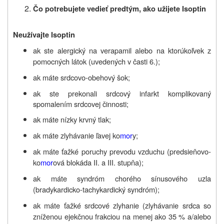
Čo potrebujete vedieť predtým, ako užijete Isoptin
Neužívajte Isoptin
ak ste alergický na verapamil alebo na ktorúkoľvek z
pomocných látok (uvedených v časti 6.);
ak máte srdcovo-obehový šok;
ak ste prekonali srdcový infarkt komplikovaný
spomalením srdcovej činnosti;
ak máte nízky krvný tlak;
ak máte zlyhávanie ľavej ko
mor
y;
ak máte ťažké poruchy prevodu vzduchu (predsieňovo-
ko
mor
ová blokáda II. a III. stupňa);
ak máte syndróm chorého sínusového uzla
(bradykardicko-tachykardický syndróm);
ak máte ťažké srdcové zlyhanie (zlyhávanie srdca so
zníženou ejekčnou frakciou na menej ako 35 % a/alebo