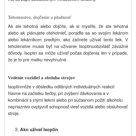
Tehotenstvo, dojčenie a plodnosť
Ak ste tehotná alebo dojčíte, ak si myslíte, že ste tehotná
alebo ak plánujete otehotnieť, poraďte sa so svojím lekárom
alebo lekárnikom predtým, ako začnete užívať tento liek. V
tehotenstve musia byť na užívanie Isoptinu
obzvlášť závažné
dôvody. Isoptin sa môže užívať počas dojčenia len v prípade,
že je to pre matku nevyhnutné.
Vedenie vozidiel a obsluha strojov
Isoptin
môže v dôsledku odlišných individuálnych reakcií
hlavne na začiatku liečby, pri zvýšení dávkovania a v
kombinácii s inými liekmi alebo pri súčasnom požití alkoholu
nepriaznivo ovplyvniť schopnosť viesť vozidlá alebo obsluhovať
stroje.
Ako užívať Isoptin