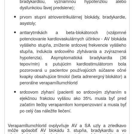
bradykardiou, významnou hypotenziou alebo
dysfunkciou ľavej predsiene);
prvom stupni atrioventrikulárnej blokády, bradykardie,
asystoly;
antiarytmikách a beta-blokátoroch (vzájomné
potenciovanie kardiovaskulárnych účinkov - AV blokáda
vyššieho stupňa, zníženie srdcovej frekvencie vyššieho
stupňa, indukcia srdcového zlyhávania a zvýraznená
hypotenzia). Asymptomatická bradykardia (36
tepov/min) s putujúcim kardiostimulátorom bola
pozorovaná u pacientov používajúcich súčasne očné
kvapky obsahujúce timolol (beta adrenergný blokátor) a
perorálne verapamíliumchlorid
srdcovom zlyhaní (pacienti so srdcovým zlyhaním s
ejekčnou frakciou vyššou ako 35% musia byť pred
začatím liečby verapamilom kompenzovaní a musia byť
po celý čas náležite liečení.
Verapamiliumchlorid ovplyvňuje AV a SA uzly a zriedkavo
môže spôsobiť AV blokádu 3. stupňa, bradykardiu a vo