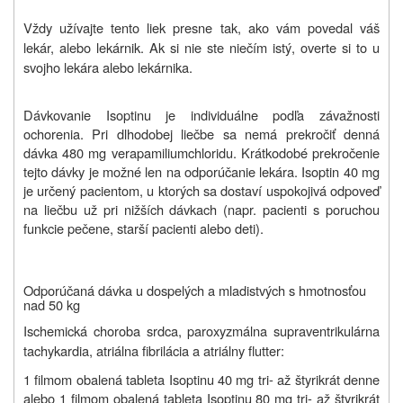
Vždy užívajte tento liek presne tak, ako vám povedal váš
lekár, alebo lekárnik. Ak si nie ste niečím istý, overte si to u
svojho lekára alebo lekárnika.
Dávkovanie Isoptinu je individuálne podľa závažnosti
ochorenia. Pri dlhodobej liečbe sa nemá prekročiť denná
dávka 480 mg verapamiliumchloridu. Krátkodobé prekročenie
tejto dávky je možné len na odporúčanie lekára. Isoptin 40 mg
je určený pacientom, u ktorých sa dostaví uspokojivá odpoveď
na liečbu už pri nižších dávkach (napr. pacienti s poruchou
funkcie pečene, starší pacienti alebo deti).
Odporúčaná dávka u dospelých a mladistvých s hmotnosťou
nad 50 kg
Ischemická choroba srdca,
paroxyzmálna supraventrikulárna
tachykardia, atriálna fibrilácia a atriálny flutter:
1 filmom obalená tableta Isoptinu 40 mg tri- až štyrikrát denne
alebo 1 filmom obalená tableta Isoptinu 80 mg tri- až štyrikrát