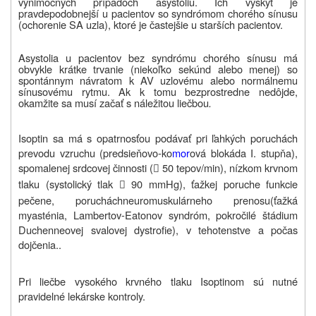
výnimočných prípadoch asystoliu. Ich výskyt je
pravdepodobnejší u pacientov so syndrómom chorého sínusu
(ochorenie SA uzla), ktoré je častejšie u starších pacientov.
Asystolia u pacientov bez syndrómu chorého sínusu má
obvykle krátke trvanie (niekoľko sekúnd alebo menej) so
spontánnym návratom k AV uzlovému alebo normálnemu
sínusovému rytmu. Ak k tomu bezprostredne nedôjde,
okamžite sa musí začať s náležitou liečbou
.
Isoptin sa má s opatrnosťou podávať pri ľahkých poruchách
prevodu vzruchu (predsieňovo-ko
mor
ová blokáda I. stupňa),
spomalenej srdcovej činnosti (
50 tepov/min), nízkom krvnom

tlaku (systolický tlak
90 mmHg), ťažkej poruche funkcie

pečene, poruchách
neuromuskulárneho prenosu
(ťažká
myasténia, Lambertov-Eatonov syndróm, pokročilé štádium
Duchenneovej svalovej dystrofie), v tehotenstve a počas
dojčenia..
Pri liečbe vysokého krvného tlaku Isoptinom sú nutné
pravidelné lekárske kontroly.