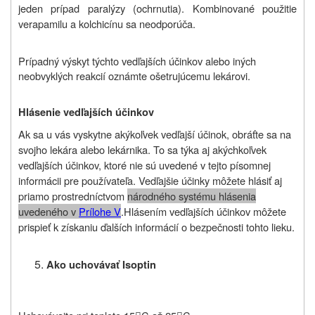
jeden prípad paralýzy (ochrnutia). Kombinované použitie
verapamilu a kolchicínu sa neodporúča.
Prípadný výskyt týchto vedľajších účinkov alebo iných
neobvyklých reakcií oznámte ošetrujúcemu lekárovi.
Hlásenie vedľajších účinkov
Ak sa u vás vyskytne akýkoľvek vedľajší účinok, obráťte sa na
svojho lekára alebo lekárnika. To sa týka aj akýchkoľvek
vedľajších účinkov, ktoré nie sú uvedené v tejto písomnej
informácii pre používateľa. Vedľajšie účinky môžete hlásiť aj
priamo prostredníctvom
národného systému hlásenia
uvedeného v
Prílohe V
.
Hlásením vedľajších účinkov môžete
prispieť k získaniu ďalších informácií o bezpečnosti tohto lieku
.
Ako uchovávať Isoptin