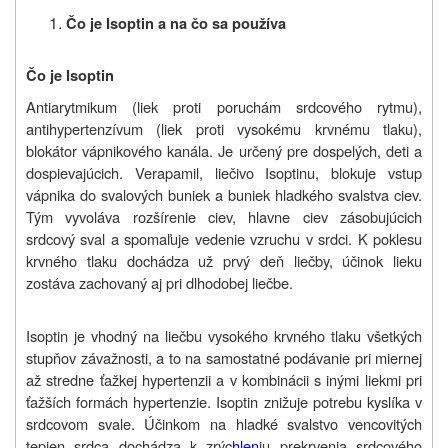
Čo je Isoptin a na čo sa používa
Čo je Isoptin
Antiarytmikum (liek proti poruchám srdcového rytmu),
antihypertenzívum (liek proti vysokému krvnému tlaku),
blokátor vápnikového kanála. Je určený pre dospelých, deti a
dospievajúcich. Verapamil, liečivo
Isoptinu
,
blokuje
vstup
vápnika do svalových buniek a buniek hladkého svalstva ciev.
Tým vyvoláva rozšírenie ciev, hlavne ciev zásobujúcich
srdcový sval a spomaľuje vedenie vzruchu v srdci. K poklesu
krvného tlaku dochádza už prvý deň liečby, účinok lieku
zostáva zachovaný aj pri dlhodobej liečbe.
Isoptin je vhodný na liečbu vysokého krvného tlaku všetkých
stupňov závažnosti, a to na samostatné podávanie pri miernej
až stredne ťažkej hypertenzii a v kombinácii s inými liekmi pri
ťažších formách hypertenzie.
Isoptin
znižuje potrebu kyslíka v
srdcovom svale. Účinkom na hladké svalstvo vencovitých
tepien srdca dochádza k zrýc
hlen
iu prekrvenia srdcového