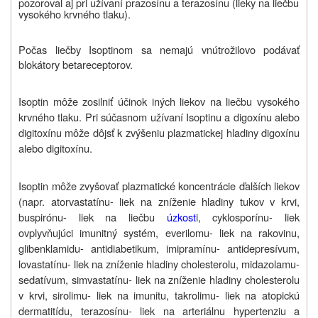
pozoroval aj pri užívaní prazosínu a terazosínu (lieky na liečbu
vysokého krvného tlaku).
Počas liečby Isoptinom sa nemajú vnútrožilovo podávať
blokátory betareceptorov.
Isoptin môže zosilniť účinok iných liekov na liečbu vysokého
krvného tlaku. Pri súčasnom užívaní Isoptinu a digoxínu alebo
digitoxínu môže dôjsť k zvýšeniu plazmatickej hladiny digoxínu
alebo digitoxínu.
Isoptin môže zvyšovať plazmatické koncentrácie ďalších liekov
(napr. atorvastatínu- liek na zníženie hladiny tukov v krvi,
buspirónu- liek na liečbu
úzkost
i, cyklosporínu- liek
ovplyvňujúci imunitný systém, everilomu- liek na rakovinu,
glibenklamidu- antidiabetikum, imipramínu- antidepresívum,
lovastatínu- liek na zníženie hladiny cholesterolu, midazolamu-
sedatívum, simvastatínu- liek na zníženie hladiny cholesterolu
v krvi, sirolimu- liek na imunitu, takrolimu- liek na atopickú
dermatitídu, terazosínu- liek na arteriálnu hypertenziu a