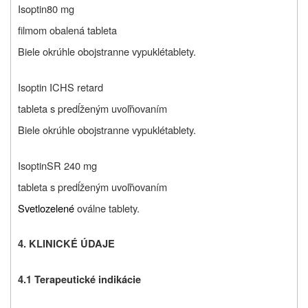
Isoptin
80 mg
filmom obalená tableta
Biele okrúhle obojstranne vypuklé
tablety.
Isoptin ICHS retard
tableta s predĺženým uvoľňovaním
Biele okrúhle obojstranne vypuklé
tablety.
Isoptin
SR 240 mg
tableta s predĺženým uvoľňovaním
Svetlozelené
oválne tablety.
4. KLINICKÉ ÚDAJE
4.1 Terapeutické indikácie