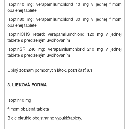
Isoptin
40 mg: verapamiliumchlorid 40 mg v jednej filmom
obalenej tablete
Isoptin
80 mg: verapamiliumchlorid 80 mg v jednej filmom
obalenej tablete
Isoptin
ICHS retard: verapamiliumchlorid 120 mg v jednej
tablete s predĺženým uvoľňovaním
Isoptin
SR 240 mg: verapamiliumchlorid 240 mg v jednej
tablete s predĺženým uvoľňovaním
Úplný zoznam pomocných látok, pozri časť 6.1.
3. LIEKOVÁ FORMA
Isoptin
40 mg
filmom obalená tableta
Biele okrúhle obojstranne vypuklé
tablety.