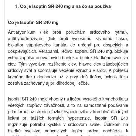
Čo je Isoptin SR 240 mg a na čo sa používa
Čo je Isoptin SR 240 mg
Antiarytmikum (liek proti poruchám srdcového rytmu),
antihypertenzívum (liek proti vysokému krvnému tlaku),
blokátor vápnikového kanála. Je určený pre dospelých a
dospievajúcich. Verapamil, liečivo
Isoptinu SR 240 mg
,
blokuje
vstup vápnika do svalových buniek a buniek hladkého svalstva
ciev. Tým vyvoláva rozšírenie ciev, hlavne ciev zásobujúcich
srdcový sval a spomaľuje vedenie vzruchu v srdci. K poklesu
krvného tlaku dochádza už v prvý deň liečby, účinok lieku
zostáva zachovaný aj pri dlhodobej liečbe.
Isoptin SR
240 mg
je vhodný na liečbu vysokého krvného tlaku
všetkých stupňov závažnosti, a to na samostatné podávanie
pri miernej až stredne ťažkej hypertenzii a v kombinácii s inými
liekmi pri ťažších formách hypertenzie. Isoptin SR
240
mg
znižuje potrebu kyslíka v srdcovom svale. Účinkom na
hladké svalstvo vencovitých tepien srdca dochádza k