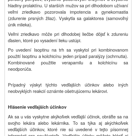
hladiny prolaktínu. U starších mužov sa pri dlhodobom užívaní
veľmi zriedkavo pozorovala impotencia a gynekomastia
(zdurenie prsných žliaz). Vyskytla sa galaktorea (samovoľný
únik mlieka).
Veľmi zriedkavo môže pri dlhodobej liečbe dôjsť k zdureniu
ďasien, ktoré po vysadení lieku ustúpi.
Po uvedení Isoptinu na trh sa vyskytol pri kombinovanom
použití Isoptinu a kolchicínu jeden prípad paralýzy (ochrnutia).
Kombinované použitie verapamilu a kolchicínu sa
neodporúča.
Prípadný výskyt týchto vedľajších účinkov alebo iných
neobvyklých reakcií oznámte ošetrujúcemu lekárovi
.
Hlásenie vedľajších účinkov
Ak sa u vás vyskytne akýkoľvek vedľajší účinok, obráťte sa na
svojho lekára alebo lekárnika. To sa týka aj akýchkoľvek
vedľajších účinkov, ktoré nie sú uvedené v tejto písomnej
informácii pre používateľa. Vedľajšie účinky môžete hlásiť aj