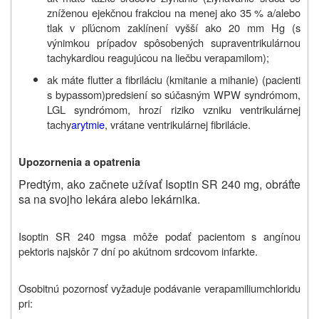
zníženou ejekčnou frakciou na menej ako 35 % a/alebo
tlak v pľúcnom zaklínení vyšší ako 20 mm Hg (s
výnimkou prípadov spôsobených supraventrikulárnou
tachykardiou reagujúcou na liečbu verapamilom);
ak máte flutter a fibriláciu (kmitanie a mihanie) (pacienti
s bypassom)predsiení so súčasným WPW syndrómom,
LGL syndrómom, hrozí riziko vzniku ventrikulárnej
tachy
arytmie
, vrátane ventrikulárnej fibrilácie.
Upozornenia a opatrenia
Predtým, ako začnete užívať Isoptin SR 240 mg, obráťte
sa na svojho lekára alebo lekárnika.
Isoptin SR
240 mg
sa môže podať pacientom s angínou
pektoris najskôr 7 dní po akútnom srdcovom infarkte.
Osobitnú pozornosť vyžaduje podávanie verapamiliumchloridu
pri: