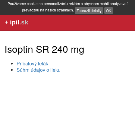
Používame cookie na personalizáciu reklám a abychom mohli analyzovať
prevádzku na našich stránkach.
Zobrazit detaily
OK
+
ipil
.sk
Isoptin SR 240 mg
Príbalový leták
Súhrn údajov o lieku