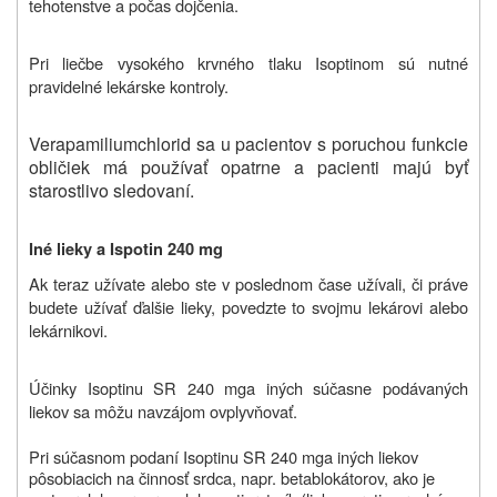
tehotenstve a počas dojčenia.
Pri liečbe vysokého krvného tlaku Isoptinom sú nutné
pravidelné lekárske kontroly.
Verapamiliumchlorid sa u pacientov s poruchou funkcie
obličiek má používať opatrne a pacienti majú byť
starostlivo sledovaní.
Iné lieky a Ispotin 240 mg
Ak teraz užívate alebo ste v poslednom čase užívali, či práve
budete užívať ďalšie lieky, povedzte to svojmu lekárovi alebo
lekárnikovi.
Účinky Isoptinu SR
240 mg
a iných súčasne podávaných
liekov sa môžu navzájom ovplyvňovať.
Pri súčasnom podaní Isoptinu SR
240 mg
a iných liekov
pôsobiacich na činnosť srdca, napr. betablokátorov, ako je