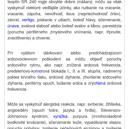
Isoptin SR
240 mg
je obvykle dobre znášaný, môžu sa však
vyskytnúť niektoré vedľajšie účinky, ako nutkanie na vracanie,
vracanie, zápcha, nevoľnosť, ileus (nepriechodnosť čriev),
závrat,
vertigo
, pískanie v ušiach, bolesť hlavy, sčervenanie,
únava
, svalová slabosť alebo bolesť svalov a kĺbov, parestézia
(porucha periférneho zmyslového vnímania, napr. tŕpnutie,
znecitlivenie) a chvenie.
Pri vyššom dávkovaní alebo predchádzajúcom
srdcovocievnom poškodení sa môžu objaviť poruchy
srdcového rytmu, ako napr. znížená srdcová frekvencia,
predsieňovo-ko
mor
ová blokáda I., II. a III. stupňa, nadmerný
pokles krvného tlaku, srdcové zlyhanie, zhoršenie srdcového
zlyhania, periférny opuch, búšenie srdca a zrýc
hlen
á srdcová
frekvencia.
Môže sa vyskytnúť alergická reakcia, napr. svrbenie, žihľavka,
angioedém (opuch tváre, jazyka a hrdla), Stevensov-
Johnsonov syndróm,
vyrážka
, purpura (mnohonásobné
bodkovité krvácanie), sčervenanie kože, vypadávanie vlasov,
poruchy pohybov, zvýšenie pečeňových enzýmov a zvýšenie