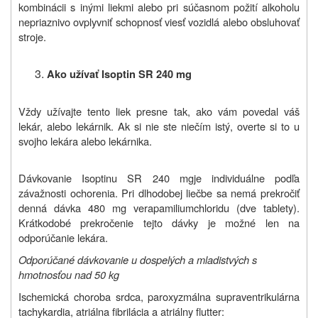
kombinácii s inými liekmi alebo pri súčasnom požití alkoholu
nepriaznivo ovplyvniť schopnosť viesť vozidlá alebo obsluhovať
stroje.
Ako užívať Isoptin SR 240 mg
Vždy užívajte tento liek presne tak, ako vám povedal váš
lekár, alebo lekárnik. Ak si nie ste niečím istý, overte si to u
svojho lekára alebo lekárnika.
Dávkovanie Isoptinu SR
240 mg
je individuálne podľa
závažnosti ochorenia. Pri dlhodobej liečbe sa nemá prekročiť
denná dávka 480 mg verapamiliumchloridu (dve tablety).
Krátkodobé prekročenie tejto dávky je možné len na
odporúčanie lekára.
Odporúčané dávkovanie u dospelých a mladistvých s
hmotnosťou nad 50 kg
Ischemická choroba srdca,
paroxyzmálna supraventrikulárna
tachykardia, atriálna fibrilácia a atriálny flutter: