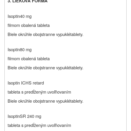
3. LIEKOVÁ FORMA
Isoptin
40 mg
filmom obalená tableta
Biele okrúhle obojstranne vypuklé
tablety.
Isoptin
80 mg
filmom obalená tableta
Biele okrúhle obojstranne vypuklé
tablety.
Isoptin ICHS retard
tableta s predĺženým uvoľňovaním
Biele okrúhle obojstranne vypuklé
tablety.
Isoptin
SR 240 mg
tableta s predĺženým uvoľňovaním