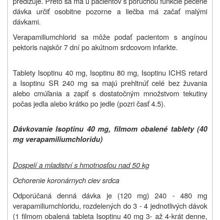
predlžuje. Preto sa má u pacientov s poruchou funkcie pečene
dávka určiť osobitne pozorne a liečba má začať malými
dávkami.
Verapamiliumchlorid sa môže podať pacientom s angínou
pektoris najskôr 7 dní po akútnom srdcovom infarkte.
Tablety Isoptinu 40 mg, Isoptinu 80 mg, Isoptinu ICHS retard
a Isoptinu SR 240 mg sa majú prehltnúť celé bez žuvania
alebo cmúľania a zapiť s dostatočným množstvom tekutiny
počas jedla alebo krátko po jedle (pozri časť 4.5).
Dávkovanie Isoptinu 40 mg, filmom obalené tablety (40
mg verapamiliumchloridu)
Dospelí a mladiství s hmotnosťou nad 50 kg
Ochorenie koronárnych ciev srdca
Odporúčaná denná dávka je (120 mg) 240 - 480 mg
verapamiliumchloridu, rozdelených do 3 - 4 jednotlivých dávok
(1 filmom obalená tableta Isoptinu 40 mg 3- až 4-krát denne,