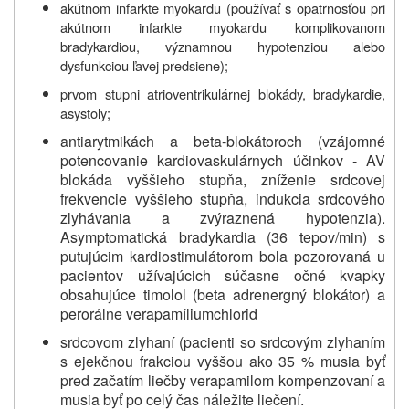
akútnom infarkte myokardu (používať s opatrnosťou pri
akútnom infarkte myokardu komplikovanom
bradykardiou, významnou hypotenziou alebo
dysfunkciou ľavej predsiene);
prvom stupni atrioventrikulárnej blokády, bradykardie,
asystoly;
antiarytmikách a beta-blokátoroch (vzájomné
potencovanie kardiovaskulárnych účinkov - AV
blokáda vyššieho stupňa, zníženie srdcovej
frekvencie vyššieho stupňa, indukcia srdcového
zlyhávania a zvýraznená hypotenzia).
Asymptomatická bradykardia (36 tepov/min) s
putujúcim kardiostimulátorom bola pozorovaná u
pacientov užívajúcich súčasne očné kvapky
obsahujúce timolol (beta adrenergný blokátor) a
perorálne verapamíliumchlorid
srdcovom zlyhaní (pacienti so srdcovým zlyhaním
s ejekčnou frakciou vyššou ako 35 % musia byť
pred začatím liečby verapamilom kompenzovaní a
musia byť po celý čas náležite liečení.