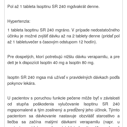
Pol až 1 tableta
Isoptinu SR
240 mg
dvakrát denne.
Hypertenzia:
1 tableta Isoptinu SR
240 mg
ráno. V prípade nedostatočného
účinku je možné zvýšiť dávku až na 2 tablety denne (pridať
pol
až 1 tabletu
večer s časovým odstupom 12 hodín).
Pre dospelých, ktorí potrebujú nižšiu dávku verapamilu, a pre
deti je k dispozícii Isoptin 40 mg a Isoptin 80 mg.
Isoptin SR
240 mg
sa má užívať v pravidelných dávkach podľa
pokynov lekára.
U pacientov s poruchou funkcie pečene môže byť v závislosti
od stupňa poškodenia vylučovanie Isoptinu SR
240
mg
spomalené a tým zosilnený a predĺžený jeho účinok. Týmto
pacientom sa dávkovanie nastavuje obzvlášť starostlivo a
liečba sa začína malými dávkami verapamilu (napr. u