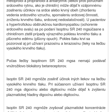
metoprolol a propranolol a antiarytmík (liekov proti poruchám
srdcového rytmu, ako je chinidín) môže dôjsť k vzájomnému
zosilneniu účinkov na srdce alebo krvný obeh (zhoršeniu
vedenia srdcového vzruchu, spomaleniu srdcovej činnosti,
zníženiu krvného tlaku, srdcovej nedostatočnosti). U pacientov
s hypertrofickou obštrukčnou kardiomyopatiou (ochorenie
srdcového svalu) sa po podaní Isoptinu SR
240 mg
súčasne s
chinidínom zistili prípady výrazného poklesu krvného tlaku a
pľúcneho edému (pľúcny opuch). Pokles tlaku krvi sa
pozoroval aj pri užívaní prazosínu a terazosínu (lieky na liečbu
vysokého krvného tlaku).
Počas liečby Isoptinom SR
240 mg
sa nemajú podávať
vnútrožilovo blokátory betareceptorov.
Isoptin SR
240 mg
môže zosilniť účinok iných liekov na liečbu
vysokého krvného tlaku. Pri súčasnom užívaní Isoptinu SR
240 mg
a digoxínu alebo digitoxínu môže dôjsť k zvýšeniu
plazmatickej hladiny digoxínu alebo digitoxínu.
Isoptin SR
240 mg
môže zvyšovať plazmatické koncentrácie