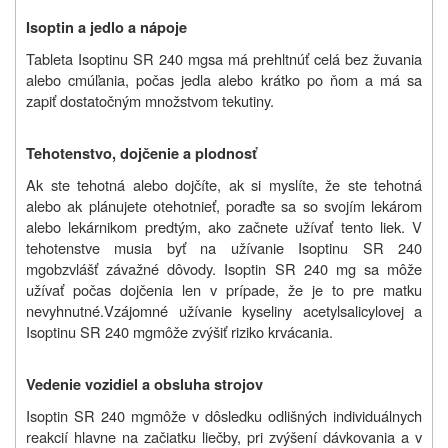
Isoptin a jedlo a nápoje
Tableta Isoptinu SR
240 mg
sa má prehltnúť celá bez žuvania
alebo cmúľania, počas jedla alebo krátko po ňom a má sa
zapiť dostatočným množstvom tekutiny.
Tehotenstvo, dojčenie a plodnosť
Ak ste tehotná alebo dojčíte, ak si myslíte, že ste tehotná
alebo ak plánujete otehotnieť, poraďte sa so svojím lekárom
alebo lekárnikom predtým, ako začnete užívať tento liek.
V
tehotenstve musia byť na užívanie
Isoptinu SR
240
mg
obzvlášť závažné dôvody. Isoptin SR 240 mg sa môže
užívať počas dojčenia len v prípade, že je to pre matku
nevyhnutné.
Vzájomné užívanie kyseliny acetylsalicylovej a
Isoptinu SR
240 mg
môže zvýšiť riziko krvácania.
Vedenie vozidiel a obsluha strojov
Isoptin SR
240 mg
môže v dôsledku odlišných individuálnych
reakcií hlavne na začiatku liečby, pri zvýšení dávkovania a v