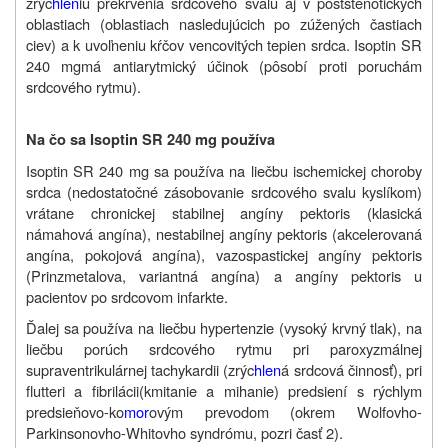
zrýc
hlen
iu prekrvenia srdcového svalu aj v poststenotických
oblastiach (oblastiach nasledujúcich po zúžených častiach
ciev) a k uvoľneniu kŕčov vencovitých tepien srdca. Isoptin SR
240 mg
má antiarytmický účinok (pôsobí proti poruchám
srdcového rytmu).
Na čo sa Isoptin SR 240 mg používa
Isoptin SR 240 mg sa používa na liečbu ischemickej choroby
srdca (nedostatočné zásobovanie srdcového svalu kyslíkom)
vrátane chronickej stabilnej angíny pektoris (klasická
námahová angína), nestabilnej angíny pektoris (akcelerovaná
angína, pokojová angína), vazospastickej angíny pektoris
(Prinzmetalova, variantná angína) a angíny pektoris u
pacientov po srdcovom infarkte.
Ďalej sa používa na liečbu hypertenzie (vysoký krvný tlak)
, na
liečbu porúch srdcového rytmu pri paroxyzmálnej
supraventrikulárnej tachykardii (zrýc
hlen
á srdcová činnosť), pri
flutteri a fibrilácii
(kmitanie a mihanie) predsiení s rýchlym
predsieňovo-ko
mor
ovým prevodom (okrem Wolfovho-
Parkinsonovho-Whitovho syndrómu, pozri časť 2).