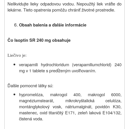
Nelikvidujte lieky odpadovou vodou. Nepoužitý liek vráťte do
lekárne. Tieto opatrenia pomôžu chrániť životné prostredie.
Obsah balenia a ďalšie informácie
Čo Isoptin SR 240 mg obsahuje
Liečivo je:
verapamili hydrochloridum (verapamiliumchlorid) 240
mg v 1 tablete s predĺženým uvoľňovaním.
Ďalšie pomocné látky sú:
hypromelóza, makrogol
400, makrogol 6000,
magnéziumstearát, mikrokryštalická celulóza,
montánglykolový vosk, nátriumalginát, povidón K30,
mastenec, oxid titaničitý E171, zeleň laková E104/132,
čistená voda.