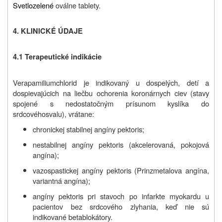
Svetlozelené
oválne tablety.
4. KLINICKÉ ÚDAJE
4.1 Terapeutické indikácie
Verapamiliumchlorid je indikovaný u dospelých, detí a
dospievajúcich na liečbu ochorenia koronárnych ciev (stavy
spojené s nedostatočným prísunom kyslíka do
srdcového
svalu), vrátane:
chronickej stabilnej angíny pektoris;
nestabilnej angíny pektoris (akcelerovaná, pokojová
angína);
vazospastickej angíny pektoris (Prinzmetalova angína,
variantná angína);
angíny pektoris pri stavoch po infarkte myokardu u
pacientov bez srdcového zlyhania, keď nie sú
indikované betablokátory.