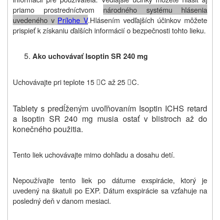
priamo prostredníctvom
národného systému hlásenia
uvedeného v
Prílohe V
.
Hlásením vedľajších účinkov môžete
prispieť k získaniu ďalších informácií o bezpečnosti tohto lieku
.
Ako uchovávať Isoptin SR 240 mg
Uchovávajte pri teplote 15
C až 25
C.


Tablety s predĺženým uvoľňovaním Isoptin ICHS retard
a Isoptin SR 240 mg musia ostať v blistroch až do
konečného použitia.
Tento liek uchovávajte mimo dohľadu a dosahu detí.
Nepoužívajte tento liek po dátume exspirácie, ktorý je
uvedený na škatuli po EXP. Dátum exspirácie sa vzťahuje na
posledný deň v danom mesiaci.