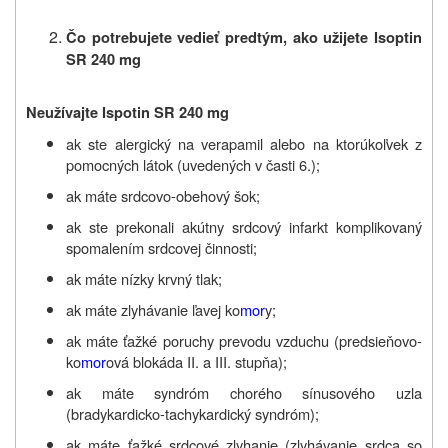
Čo potrebujete vedieť predtým, ako užijete Isoptin
SR 240 mg
Neužívajte Ispotin SR 240 mg
ak ste alergický na verapamil alebo na ktorúkoľvek z
pomocných látok (uvedených v časti 6.);
ak máte srdcovo-obehový šok;
ak ste prekonali akútny srdcový infarkt komplikovaný
spomalením srdcovej činnosti;
ak máte nízky krvný tlak;
ak máte zlyhávanie ľavej ko
mor
y;
ak máte ťažké poruchy prevodu vzduchu (predsieňovo-
ko
mor
ová blokáda II. a III. stupňa);
ak máte syndróm chorého sínusového uzla
(bradykardicko-tachykardický syndróm);
ak máte ťažké srdcové zlyhanie (zlyhávanie srdca so