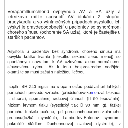
Verapamiliumchlorid ovplyvňuje AV a SA uzly a
zriedkavo môže spôsobiť AV blokádu 3. stupňa,
bradykardiu a vo výnimočných prípadoch asystoliu. Ich
výskyt je pravdepodobnejší u pacientov so syndrómom
chorého sínusu (ochorenie SA uzla), ktoré je častejšie u
starších pacientov.
Asystolia u pacientov bez syndrómu chorého sínusu má
obvykle krátke trvanie (niekoľko sekúnd alebo menej) so
spontánnym návratom k AV uzlovému alebo normálnemu
sínusovému rytmu. Ak k tonu bezprostredne nedôjde,
okamžite sa musí začať s náležitou liečbou
.
Isoptin SR
240 mg
sa má s opatrnosťou podávať pri ľahkých
poruchách prevodu vzruchu (predsieňovo-ko
mor
ová blokáda
I. stupňa), spomalenej srdcovej činnosti (
50 tepov/min),

nízkom krvnom tlaku (systolický tlak
90 mmHg), ťažkej

poruche funkcie pečene, pri poruchách
neuromuskulárneho
prenosu
(ťažká myasténia, Lambertov-Eatonov syndróm,
pokročilé štádium Duchenneovej svalovej dystrofie), v