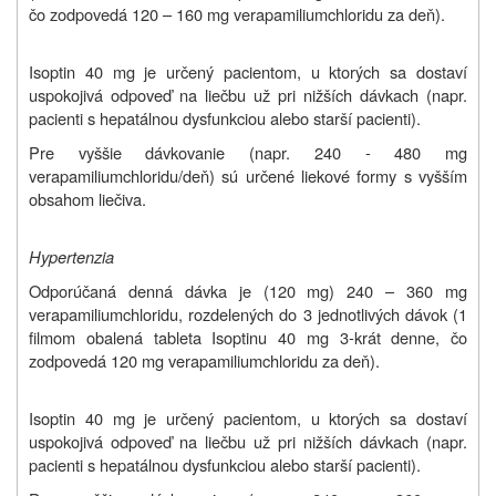
čo zodpovedá 120 – 160 mg verapamiliumchloridu za deň).
Isoptin 40 mg je určený pacientom, u ktorých sa dostaví
uspokojivá odpoveď na liečbu už pri nižších dávkach (napr.
pacienti s hepatálnou dysfunkciou alebo starší pacienti).
Pre vyššie dávkovanie (napr. 240 - 480 mg
verapamiliumchloridu/deň) sú určené liekové formy s vyšším
obsahom liečiva.
Hypertenzia
Odporúčaná denná dávka je (120 mg) 240 – 360 mg
verapamiliumchloridu, rozdelených do 3 jednotlivých dávok (1
filmom obalená tableta Isoptinu
40 mg 3-krát denne, čo
zodpovedá 120 mg verapamiliumchloridu za deň).
Isoptin 40 mg je určený pacientom, u ktorých sa dostaví
uspokojivá odpoveď na liečbu už pri nižších dávkach (napr.
pacienti s hepatálnou dysfunkciou alebo starší pacienti).