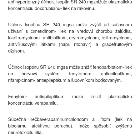
antihypertenzný účinok. Isoptin SR
240 mg
znižuje plazmatickú
koncentráciu doxorubicínu- liek na rakovinu.
Účinok Isoptinu SR
240 mg
sa môže zvýšiť pri súčasnom
užívaní s cimetidínom- liek na vredovú chorobu žalúdka,
klaritromycínom- antibiotikum, erytromycínom, telitromycínom,
antivírusovými látkami (napr. ritonavir) a grapefruitovým
džúsom.
Účinok Isoptinu SR
240 mg
sa môže znížiť fenobarbitalom- liek
na nervový systém, fenytoínom- antiepileptikum,
rifampicínom- antiepileptikum a ľubovníkom bodkovaným.
Fenytoín- antiepileptikum môže
znížiť plazmatickú
koncentráciu verapamilu.
Súbežná liečba
verapamiliumchloridom a lítiom (liek na
bipolárnu afektívnu poruchu), môže spôsobiť
zvýšenú
neurotoxicitu lítia
.