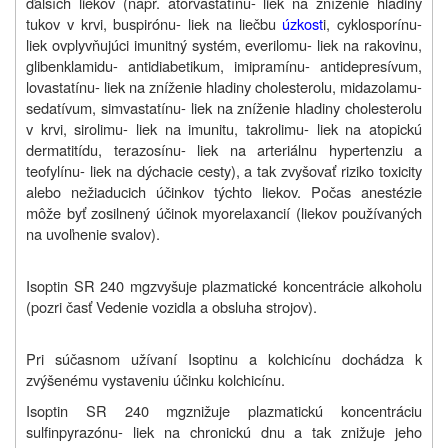
ďalších liekov (napr. atorvastatínu- liek na zníženie hladiny
tukov v krvi, buspirónu- liek na liečbu
úzkost
i, cyklosporínu-
liek ovplyvňujúci imunitný systém, everilomu- liek na rakovinu,
glibenklamidu- antidiabetikum, imipramínu- antidepresívum,
lovastatínu- liek na zníženie hladiny cholesterolu, midazolamu-
sedatívum, simvastatínu- liek na zníženie hladiny cholesterolu
v krvi, sirolimu- liek na imunitu, takrolimu- liek na atopickú
dermatitídu, terazosínu- liek na arteriálnu hypertenziu a
teofylínu- liek na dýchacie cesty), a tak zvyšovať riziko toxicity
alebo nežiaducich účinkov týchto liekov. Počas anestézie
môže byť zosilnený účinok myorelaxancií (liekov používaných
na uvoľnenie svalov).
Isoptin SR
240 mg
zvyšuje plazmatické koncentrácie alkoholu
(pozri časť Vedenie vozidla a obsluha strojov).
Pri súčasnom užívaní Isoptinu a kolchicínu dochádza k
zvýšenému vystaveniu účinku kolchicínu.
Isoptin SR
240 mg
znižuje plazmatickú koncentráciu
sulfinpyrazónu- liek na chronickú dnu a tak znižuje jeho