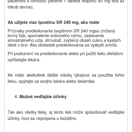
pacientov s cirhózou pečene 1 tableta Isoptinu 40 mg dva až
trikrát denne).
Ak užijete viac Ipostinu SR 240 mg, ako máte
Príznaky predávkovania Isoptinom SR
240 mg
sú znížený
krvný tlak, spomalenie srdcového rytmu, zastavenie
sinoatriálneho uzla, strnulosť, zvýšený obsah cukru a kyslých
látok v krvi. Ako dôsledok predávkovania sa vyskytli úmrtia.
Pri podozrení na predávkovanie alebo pri požití lieku dieťaťom
vyhľadajte lekára.
Ak máte akékoľvek ďalšie otázky týkajúce sa použitia tohto
lieku, opýtajte sa svojho lekára alebo lekárnika.
Možné vedľajšie účinky
Tak ako všetky lieky, aj tento liek môže spôsobovať vedľajšie
účinky, hoci sa neprejavia u každého.