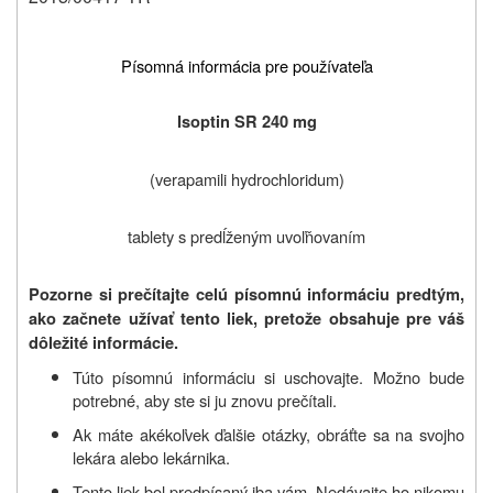
Písomná informácia pre používateľa
Isoptin SR 240
mg
(verapamili hydrochloridum)
tablety s predĺženým uvoľňovaním
Pozorne si prečítajte celú písomnú informáciu predtým,
ako začnete užívať tento liek, pretože obsahuje pre váš
dôležité informácie.
Túto písomnú informáciu si uschovajte. Možno bude
potrebné, aby ste si ju znovu prečítali.
Ak máte akékoľvek ďalšie otázky, obráťte sa na svojho
lekára alebo lekárnika.
Tento liek bol predpísaný iba vám. Nedávajte ho nikomu