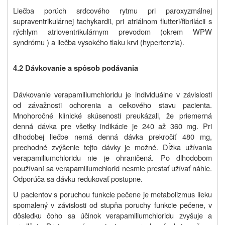
Liečba porúch srdcového rytmu pri paroxyzmálnej
supraventrikulárnej tachykardii, pri atriálnom flutteri/fibrilácii s
rýchlym atrioventrikulárnym prevodom (okrem WPW
syndrómu ) a liečba vysokého tlaku krvi (hypertenzia).
4.2 Dávkovanie a spôsob podávania
Dávkovanie verapamiliumchloridu je individuálne v závislosti
od závažnosti ochorenia a celkového stavu pacienta.
Mnohoročné klinické skúsenosti preukázali, že priemerná
denná dávka pre všetky indikácie je 240 až 360 mg. Pri
dlhodobej liečbe nemá denná dávka prekročiť 480 mg,
prechodné zvýšenie tejto dávky je možné. Dĺžka užívania
verapamiliumchloridu nie je ohraničená. Po dlhodobom
používaní sa verapamiliumchlorid nesmie prestať užívať náhle.
Odporúča sa dávku redukovať postupne.
U pacientov s poruchou funkcie pečene je metabolizmus lieku
spomalený v závislosti od stupňa poruchy funkcie pečene, v
dôsledku čoho sa účinok verapamiliumchloridu zvyšuje a