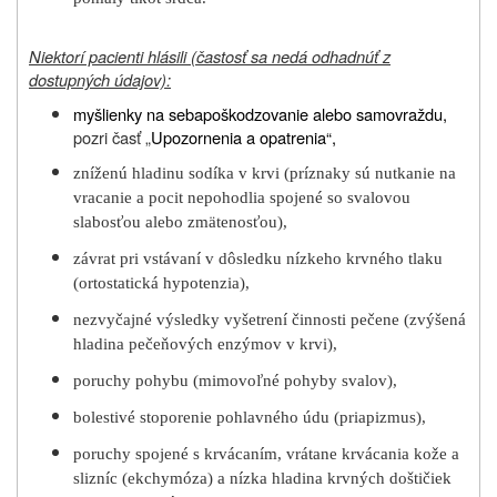
Niektorí pacienti hlásili (častosť sa nedá odhadnúť z
dostupných údajov):
myšlienky na sebapoškodzovanie alebo samovraždu,
pozri časť „
Upozornenia a opatrenia
“,
zníženú hladinu sodíka v krvi (príznaky sú nutkanie na
vracanie a pocit nepohodlia spojené so svalovou
slabosťou alebo zmätenosťou),
závrat pri vstávaní v dôsledku nízkeho krvného tlaku
(ortostatická hypotenzia),
nezvyčajné výsledky vyšetrení činnosti pečene (zvýšená
hladina pečeňových enzýmov v krvi),
poruchy pohybu (mimovoľné pohyby svalov),
bolestivé stoporenie pohlavného údu (priapizmus),
poruchy spojené s krvácaním, vrátane krvácania kože a
slizníc (ekchymóza) a nízka hladina krvných doštičiek