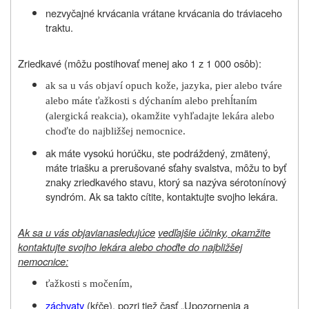
nezvyčajné krvácania vrátane krvácania do tráviaceho
traktu.
Zriedkavé (
môžu postihovať menej ako
1 z 1 000 osôb):
ak sa u vás objaví opuch kože, jazyka, pier alebo tváre
alebo máte ťažkosti s dýchaním alebo prehĺtaním
(alergická reakcia), okamžite vyhľadajte lekára alebo
choďte do najbližšej nemocnice.
ak máte vysokú horúčku, ste podráždený, zmätený,
máte
triašku a prerušované sťahy svalstva
, môžu to byť
znaky zriedkavého stavu, ktorý sa nazýva sérotonínový
syndróm. Ak sa takto cítite, kontaktujte svojho lekára.
Ak sa u
vás objavia
nasledujúce
vedľajšie účinky
, okamžite
kontaktujte svojho lekára alebo choďte do najbližšej
nemocnice:
ťažkosti s močením,
záchvaty
(kŕče), pozri tiež časť „Upozornenia a