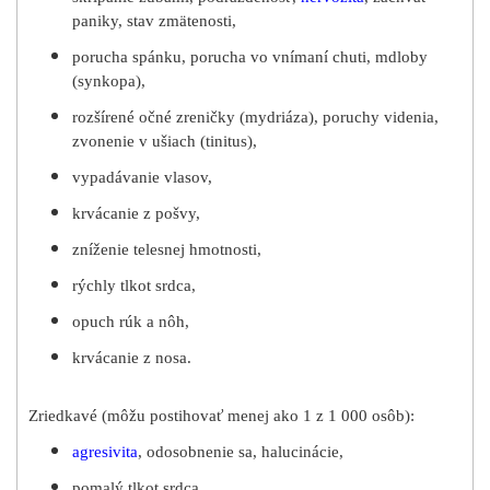
paniky, stav zmätenosti,
porucha spánku, porucha vo vnímaní chuti, mdloby
(synkopa),
rozšírené očné zreničky (mydriáza), poruchy videnia,
zvonenie v ušiach (tinitus),
vypadávanie vlasov,
krvácanie z pošvy,
zníženie telesnej hmotnosti,
rýchly tlkot srdca,
opuch rúk a nôh,
krvácanie z nosa.
Zriedkavé (môžu postihovať menej ako 1 z 1 000 osôb):
agresivita
, odosobnenie sa, halucinácie,
pomalý tlkot srdca.