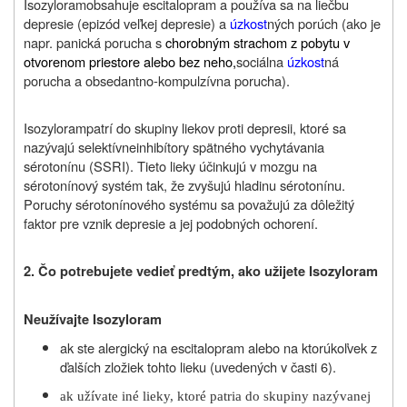
Isozyloram
obsahuje escitalopram a používa sa na liečbu
depresie (epizód veľkej depresie) a
úzkost
ných porúch (ako je
napr. panická porucha s
chorobným strachom z pobytu v
otvorenom priestore alebo bez neho,
sociálna
úzkost
ná
porucha a obsedantno-kompulzívna porucha).
Isozyloram
patrí do skupiny liekov proti depresii, ktoré sa
nazývajú
selektívne
inhibítory spätného vychytávania
sérotonínu (SSRI).
Tieto lieky účinkujú v mozgu na
sérotonínový systém tak, že zvyšujú hladinu sérotonínu.
Poruchy sérotonínového systému sa považujú za dôležitý
faktor pre vznik depresie a jej podobných ochorení.
2. Čo potrebujete vedieť predtým, ako užijete Isozyloram
Neužívajte
Isozyloram
ak ste alergický na escitalopram alebo na ktorúkoľvek z
ďalších zložiek
tohto lieku
(uvedených v časti 6).
ak užívate iné lieky, ktoré patria do skupiny nazývanej