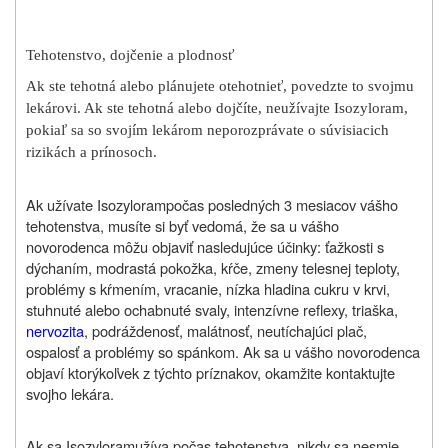
Tehotenstvo, dojčenie a plodnosť
Ak ste tehotná alebo plánujete otehotnieť, povedzte to svojmu
lekárovi. Ak ste tehotná alebo dojčíte, neužívajte Isozyloram,
pokiaľ sa so svojím lekárom neporozprávate o súvisiacich
rizikách a prínosoch.
Ak užívate
Isozyloram
počas posledných 3 mesiacov vášho
tehotenstva, musíte si byť vedomá, že sa u vášho
novorodenca môžu objaviť nasledujúce účinky: ťažkosti s
dýchaním, modrastá pokožka, kŕče, zmeny telesnej teploty,
problémy s kŕmením, vracanie, nízka hladina cukru v krvi,
stuhnuté alebo ochabnuté svaly, intenzívne reflexy, triaška,
nervozita
, podráždenosť, malátnosť, neutíchajúci plač,
ospalosť a problémy so spánkom. Ak sa u vášho novorodenca
objaví ktorýkoľvek z týchto príznakov, okamžite kontaktujte
svojho lekára.
Ak sa
Isozyloram
užíva počas tehotenstva, nikdy sa nesmie