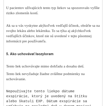
U pacientov užívajúcich tento typ liekov sa spozorovalo vyššie
riziko zlomenín kostí.
Ak sa u vás vyskytne akýkoľvek vedľajší účinok, obráťte sa na
svojho lekára alebo lekárnika. To sa týka aj akýchkoľvek
vedľajších účinkov, ktoré nie sú uvedené v tejto písomnej
informácii pre používateľa.
5. Ako uchovávať Isozyloram
Tento liek uchovávajte mimo dohľadu a dosahu detí.
Tento liek nevyžaduje žiadne zvláštne podmienky na
uchovávanie.
Nepoužívajte
tento liek
po dátume
exspirácie, ktorý je uvedený na štítku
alebo škatuli EXP. Dátum exspirácie sa