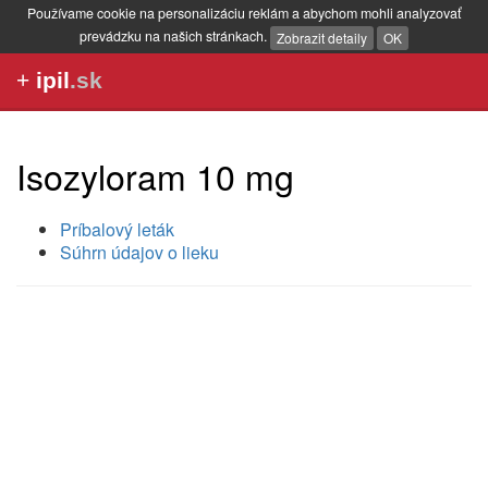
Používame cookie na personalizáciu reklám a abychom mohli analyzovať
prevádzku na našich stránkach.
Zobrazit detaily
OK
+
ipil
.sk
Isozyloram 10 mg
Príbalový leták
Súhrn údajov o lieku