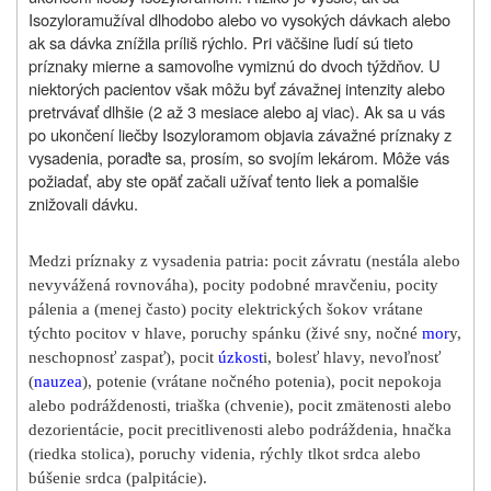
Isozyloram
užíval dlhodobo alebo vo vysokých dávkach alebo
ak sa dávka znížila príliš rýchlo. Pri väčšine ľudí sú tieto
príznaky mierne a samovoľne vymiznú do dvoch týždňov. U
niektorých pacientov však môžu byť závažnej intenzity alebo
pretrvávať dlhšie (2 až 3 mesiace alebo aj viac). Ak sa u vás
po ukončení liečby Isozyloramom objavia závažné príznaky z
vysadenia, poraďte sa, prosím, so svojím lekárom. Môže vás
požiadať, aby ste opäť začali užívať tento liek a pomalšie
znižovali dávku.
Medzi príznaky z vysadenia patria: pocit závratu (nestála alebo
nevyvážená rovnováha), pocity podobné mravčeniu, pocity
pálenia a (menej často) pocity elektrických šokov vrátane
týchto pocitov v hlave, poruchy spánku (živé sny, nočné
mor
y,
neschopnosť zaspať), pocit
úzkost
i, bolesť hlavy, nevoľnosť
(
nauzea
), potenie (vrátane nočného potenia), pocit nepokoja
alebo podráždenosti, triaška (chvenie), pocit zmätenosti alebo
dezorientácie, pocit precitlivenosti alebo podráždenia, hnačka
(riedka stolica), poruchy videnia, rýchly tlkot srdca alebo
búšenie srdca (palpitácie).