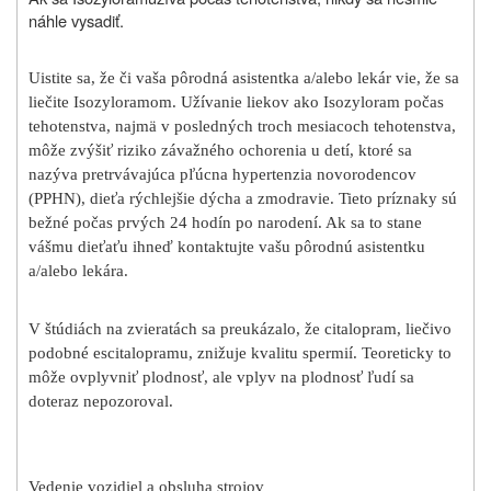
náhle vysadiť.
Uistite sa, že či vaša pôrodná asistentka a/alebo lekár vie, že sa
liečite Isozyloramom. Užívanie liekov ako Isozyloram počas
tehotenstva, najmä v posledných troch mesiacoch tehotenstva,
môže zvýšiť riziko závažného ochorenia u detí, ktoré sa
nazýva pretrvávajúca pľúcna hypertenzia novorodencov
(PPHN), dieťa rýchlejšie dýcha a zmodravie. Tieto príznaky sú
bežné počas prvých 24 hodín po narodení. Ak sa to stane
vášmu dieťaťu ihneď kontaktujte vašu pôrodnú asistentku
a/alebo lekára.
V štúdiách na zvieratách sa preukázalo, že citalopram, liečivo
podobné escitalopramu, znižuje kvalitu spermií. Teoreticky to
môže ovplyvniť plodnosť, ale vplyv na plodnosť ľudí sa
doteraz nepozoroval.
Vedenie vozidiel a obsluha strojov