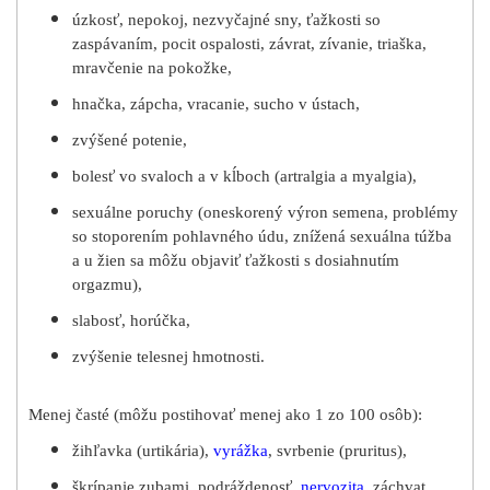
úzkosť, nepokoj, nezvyčajné sny, ťažkosti so
zaspávaním, pocit ospalosti, závrat, zívanie, triaška,
mravčenie na pokožke,
hnačka, zápcha, vracanie, sucho v ústach,
zvýšené potenie,
bolesť vo svaloch a v kĺboch (artralgia a myalgia),
sexuálne poruchy (oneskorený výron semena, problémy
so stoporením pohlavného údu, znížená sexuálna túžba
a u žien sa môžu objaviť ťažkosti s dosiahnutím
orgazmu),
slabosť, horúčka,
zvýšenie telesnej hmotnosti.
Menej časté (môžu postihovať menej ako 1 zo 100 osôb):
žihľavka (urtikária),
vyrážka
, svrbenie (pruritus),
škrípanie zubami, podráždenosť,
nervozita
, záchvat