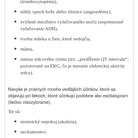
(trombocytopénia),
náhly opuch kože alebo sliznice (angioedémy),
zvýšené množstvo vylučovaného moču (neprimerané
vylučovanie ADH),
tvorba mlieka u žien, ktoré nedojčia,
mánia,
zmena srdcového rytmu (tzv. „predĺženie QT intervalu“,
pozorované na EKG, čo je meranie elektrickej aktivity
srdca).
Navyše je známych mnoho vedľajších účinkov, ktoré sa
objavujú pri liekoch, ktoré účinkujú podobne ako escitalopram
(liečivo v
Isozylorame
).
Tie sú:
motorický nepokoj (akatízia),
nechutenstvo.