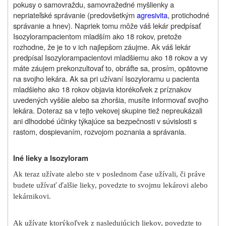
pokusy o samovraždu, samovražedné myšlienky a
nepriateľské správanie (predovšetkým
agresivita
, protichodné
správanie a hnev). Napriek tomu môže váš lekár predpísať
Isozyloram
pacientom mladším ako 18 rokov, pretože
rozhodne, že je to v ich najlepšom záujme. Ak váš lekár
predpísal
Isozyloram
pacientovi mladšiemu ako 18 rokov a vy
máte záujem prekonzultovať to, obráťte sa, prosím, opätovne
na svojho lekára. Ak sa pri užívaní Isozyloramu u pacienta
mladšieho ako 18 rokov objavia ktorékoľvek z príznakov
uvedených vyššie alebo sa zhoršia, musíte informovať svojho
lekára. Doteraz sa v tejto vekovej skupine tiež nepreukázali
ani dlhodobé účinky týkajúce sa bezpečnosti v súvislosti s
rastom, dospievaním, rozvojom poznania a správania.
Iné lieky a Isozyloram
Ak teraz užívate alebo ste v poslednom čase užívali, či práve
budete užívať ďalšie lieky, povedzte to svojmu lekárovi alebo
lekárnikovi.
Ak užívate ktorýkoľvek z nasledujúcich liekov, povedzte to