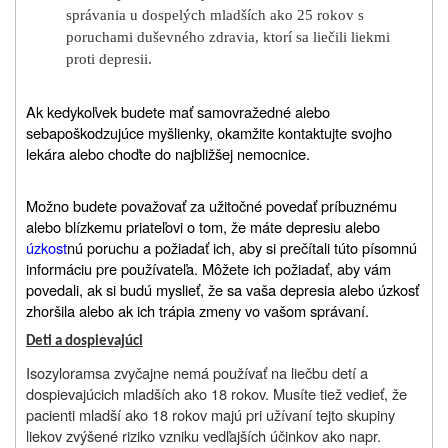
správania u dospelých mladších ako 25 rokov s
poruchami duševného zdravia, ktorí sa liečili liekmi
proti depresii.
Ak kedykoľvek budete mať samovražedné alebo
sebapoškodzujúce myšlienky
,
o
kamžite kontaktujte svojho
lekára alebo choďte do najbližšej nemocnice.
Možno budete považovať za užitočné povedať príbuznému
alebo blízkemu priateľovi o tom, že máte depresiu alebo
úzkost
nú poruchu a požiadať ich, aby si prečítali túto písomnú
informáciu pre používateľa.
Môžete ich požiadať, aby vám
povedali, ak si budú myslieť, že sa vaša depresia alebo úzkosť
zhoršila alebo ak ich trápia zmeny vo vašom správaní.
Deti a dospievajúci
Isozyloram
sa zvyčajne nemá používať na liečbu detí a
dospievajúcich mladších ako 18 rokov. Musíte tiež vedieť, že
pacienti mladší ako 18 rokov majú pri užívaní tejto skupiny
liekov zvýšené riziko vzniku vedľajších účinkov ako napr.