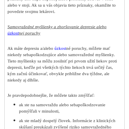
alebo v stoji. Ak sa u vás objavia tieto príznaky, okamžite to
povedzte svojmu lekárovi.
Samovražedné myšlienky a zhoršovanie depresie alebo
úzkost
nej poruchy
Ak máte depresiu a/alebo
úzkost
né poruchy, môžete mať
niekedy sebapoškodzujúce alebo samovražedné myšlienky.
Tieto myšlienky sa môžu zosilniť pri prvom užití liekov proti
depresii, keďže pri všetkých týchto liekoch trvá určitý čas,
kým začnú účinkovať, obvykle približne dva týždne, ale
niekedy aj dlhšie.
Je pravdepodobnejšie, že môžete takto zmýšľať:
ak ste na samovraždu alebo sebapoškodzovanie
pomýšľali v minulosti,
ak ste mladý dospelý človek. Informácie z klinických
skúšaní preukázali zvýšené riziko samovražedného