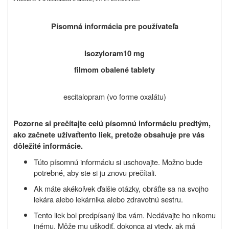
Písomná informácia pre používateľa
Isozyloram
10 mg
filmom obalené tablety
escitalopram (vo forme oxalátu)
Pozorne si prečítajte celú písomnú informáciu predtým,
ako začnete užívať
tento liek, pretože obsahuje pre vás
dôležité informácie.
Túto písomnú informáciu si uschovajte. Možno bude
potrebné, aby ste si ju znovu prečítali.
Ak máte akékoľvek ďalšie otázky, obráťte sa na svojho
lekára alebo lekárnika
alebo zdravotnú sestru.
Tento liek bol predpísaný iba vám. Nedávajte ho nikomu
inému. Môže mu uškodiť, dokonca aj vtedy, ak má