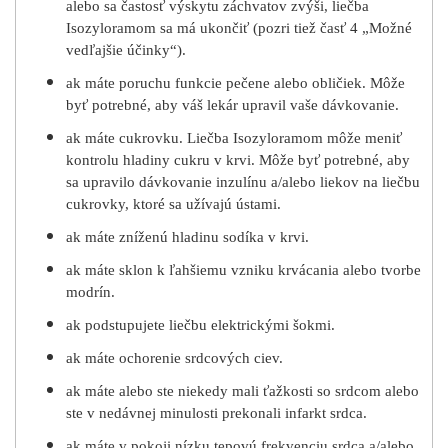
alebo sa častosť výskytu záchvatov zvýši, liečba
Isozyloramom
sa má ukončiť (pozri tiež časť 4 „Možné
vedľajšie účinky“).
ak máte poruchu funkcie pečene alebo obličiek. Môže
byť potrebné, aby váš lekár upravil vaše dávkovanie.
ak máte cukrovku. Liečba Isozyloramom môže meniť
kontrolu hladiny cukru v krvi. Môže byť potrebné, aby
sa upravilo dávkovanie inzulínu a/alebo liekov na liečbu
cukrovky, ktoré sa užívajú ústami.
ak máte zníženú hladinu sodíka v krvi.
ak máte sklon k ľahšiemu vzniku krvácania alebo tvorbe
modrín.
ak podstupujete liečbu elektrickými šokmi.
ak máte ochorenie srdcových ciev.
ak máte alebo ste niekedy mali ťažkosti so srdcom alebo
ste v nedávnej minulosti prekonali infarkt srdca.
ak máte v pokoji nízku tepovú frekvenciu srdca a/alebo