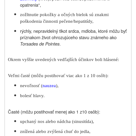
opatrenia
“,
zožltnutie pokožky a očných bielok sú znakmi
poškodenia činnosti pečene/hepatitídy,
rýchly, nepravidelný tlkot srdca, mdloba, ktoré môžu byť
príznakom život ohrozujúceho stavu známeho ako
Torsades de Pointes
.
Okrem vyššie uvedených vedľajších účinkov boli hlásené:
Veľmi časté (môžu postihovať viac ako 1 z 10 osôb):
nevoľnosť (
nauzea
),
bolesť hlavy.
Časté (môžu postihovať menej ako 1 z10 osôb):
upchaný nos alebo nádcha (sinusitída),
znížená alebo zvýšená chuť do jedla,