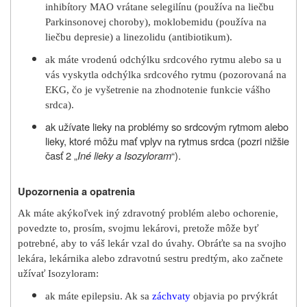
inhibítory MAO vrátane selegilínu (používa na liečbu
Parkinsonovej choroby), moklobemidu (používa na
liečbu depresie) a linezolidu (antibiotikum).
ak máte vrodenú odchýlku srdcového rytmu alebo sa u
vás vyskytla odchýlka srdcového rytmu (pozorovaná na
EKG, čo je vyšetrenie na zhodnotenie funkcie vášho
srdca).
ak užívate lieky na problémy so srdcovým rytmom alebo
lieky, ktoré môžu mať vplyv na rytmus srdca (pozri nižšie
časť 2 „
Iné lieky a Isozyloram
“).
Upozornenia a opatrenia
Ak máte akýkoľvek iný zdravotný problém alebo ochorenie,
povedzte to, prosím, svojmu lekárovi, pretože môže byť
potrebné, aby to váš lekár vzal do úvahy. Obráťte sa na svojho
lekára, lekárnika alebo zdravotnú sestru predtým, ako začnete
užívať Isozyloram:
ak máte epilepsiu. Ak sa
záchvaty
objavia po prvýkrát