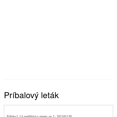
Príbalový leták
Príloha č. 1 k notifikácii o zmene, ev. č.: 2015/01139