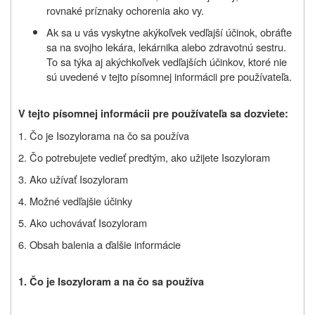
rovnaké príznaky ochorenia ako vy.
Ak sa u vás vyskytne akýkoľvek vedľajší účinok, obráťte
sa na svojho lekára, lekárnika alebo zdravotnú sestru.
To sa týka aj akýchkoľvek vedľajších účinkov, ktoré nie
sú uvedené v tejto písomnej informácii pre používateľa.
V tejto písomnej informácii pre používateľa sa dozviete:
1. Čo je
Isozyloram
a na čo sa používa
2. Čo potrebujete vedieť predtým, ako užijete
Isozyloram
3. Ako užívať
Isozyloram
4. Možné vedľajšie účinky
5. Ako uchovávať
Isozyloram
6. Obsah balenia a ďalšie informácie
1. Čo je
Isozyloram a na čo sa používa