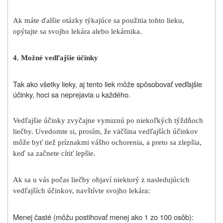
Ak máte ďalšie otázky týkajúce sa použitia tohto lieku,
opýtajte sa svojho lekára alebo lekárnika.
4. Možné vedľajšie účinky
Tak ako všetky lieky, aj
tento liek
môže spôsobovať vedľajšie
účinky, hoci sa neprejavia u každého.
Vedľajšie účinky zvyčajne vymiznú po niekoľkých týždňoch
liečby. Uvedomte si, prosím, že väčšina vedľajších účinkov
môže byť tiež príznakmi vášho ochorenia, a preto sa zlepšia,
keď sa začnete cítiť lepšie.
Ak sa u vás počas liečby objaví niektorý z nasledujúcich
vedľajších účinkov, navštívte svojho lekára:
Menej časté (môžu postihovať menej ako 1 zo 100 osôb):