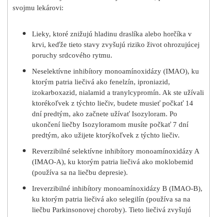
svojmu lekárovi:
Lieky, ktoré znižujú hladinu draslíka alebo horčíka v
krvi, keďže tieto stavy zvyšujú riziko život ohrozujúcej
poruchy srdcového rytmu.
Neselektívne inhibítory monoamínoxidázy (IMAO), ku
ktorým patria liečivá ako fenelzín, iproniazid,
izokarboxazid, nialamid a tranylcypromín. Ak ste užívali
ktorékoľvek z týchto liečiv, budete musieť počkať 14
dní predtým, ako začnete užívať Isozyloram. Po
ukončení liečby Isozyloramom musíte počkať 7 dní
predtým, ako užijete ktorýkoľvek z týchto liečiv.
Reverzibilné selektívne inhibítory monoamínoxidázy A
(IMAO-A), ku ktorým patria liečivá ako moklobemid
(používa sa na liečbu depresie).
Ireverzibilné inhibítory monoamínoxidázy B (IMAO-B),
ku ktorým patria liečivá ako selegilín (používa sa na
liečbu Parkinsonovej choroby). Tieto liečivá zvyšujú