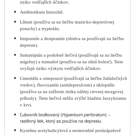
riziko vedľajších účinkov.
Antibiotikum linezolid.
Lítium (používa sa na liečbu manicko-depresívnej
poruchy) a tryptofán.
Imipramín a desipramín (obidva sa používajú na liečbu
depresie).
Sumatriptán a podobné liečivá (používajú sa na liečbu
migrény) a tramadol (používa sa na silnú bolesť). Tieto
zvyšujú riziko výskytu vedľajších účinkov.
Cimetidín a omeprazol (používajú sa liečbu žalúdočných
vredov), fluvoxamín (antidepresívum) a tiklopidín
(používa sa na zníženie rizika náhlej cievnej mozgovej
príhody). Tieto liečivá môžu zvýšiť hladinu Isozyloramu
v krvi.
Ľubovník bodkovaný (
Hypericum perforatum
) −
rastlinný liek, ktorý sa používa na depresiu.
Kyselina acetylsalicylová a nesteroidné protizápalové