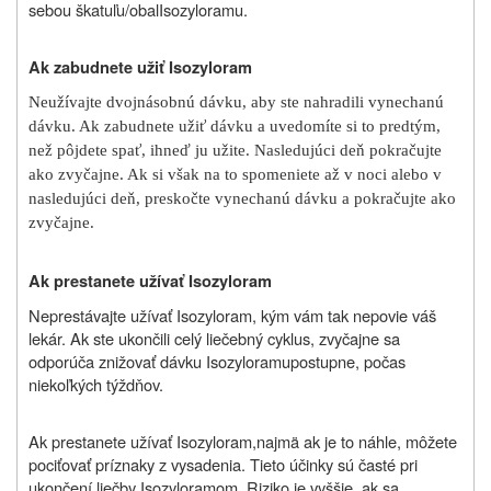
sebou škatuľu/obal
Isozyloramu
.
Ak zabudnete užiť
Isozyloram
Neužívajte dvojnásobnú dávku, aby ste nahradili vynechanú
dávku. Ak zabudnete užiť dávku a uvedomíte si to predtým,
než pôjdete spať, ihneď ju užite. Nasledujúci deň pokračujte
ako zvyčajne. Ak si však na to spomeniete až v noci alebo v
nasledujúci deň, preskočte vynechanú dávku a pokračujte ako
zvyčajne.
Ak prestanete užívať
Isozyloram
Neprestávajte užívať
Isozyloram
, kým vám tak nepovie váš
lekár. Ak ste ukončili celý liečebný cyklus, zvyčajne sa
odporúča znižovať dávku
Isozyloramu
postupne, počas
niekoľkých týždňov.
Ak prestanete užívať
Isozyloram,
najmä ak je to náhle, môžete
pociťovať príznaky z vysadenia. Tieto účinky sú časté pri
ukončení liečby
Isozyloramom
. Riziko je vyššie, ak sa