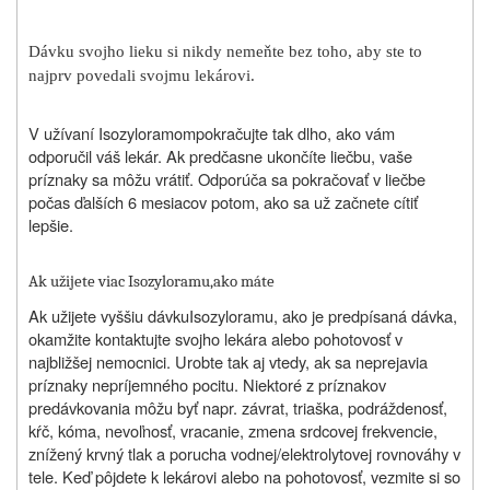
Dávku svojho lieku si nikdy nemeňte bez toho, aby ste to
najprv povedali svojmu lekárovi.
V užívaní
Isozyloramom
pokračujte tak dlho, ako vám
odporučil váš lekár. Ak predčasne ukončíte liečbu, vaše
príznaky sa môžu vrátiť. Odporúča sa pokračovať v liečbe
počas ďalších 6 mesiacov potom, ako sa už začnete cítiť
lepšie.
Ak užijete viac
Isozyloramu,
ako máte
Ak užijete vyššiu dávku
Isozyloramu
, ako je predpísaná dávka,
okamžite kontaktujte svojho lekára alebo pohotovosť v
najbližšej nemocnici. Urobte tak aj vtedy, ak sa neprejavia
príznaky nepríjemného pocitu. Niektoré z príznakov
predávkovania môžu byť napr. závrat, triaška, podráždenosť,
kŕč, kóma, nevoľnosť, vracanie, zmena srdcovej frekvencie,
znížený krvný tlak a porucha vodnej/elektrolytovej rovnováhy v
tele. Keď pôjdete k lekárovi alebo na pohotovosť, vezmite si so