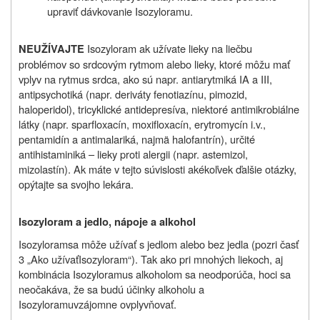
upraviť dávkovanie
Isozyloramu
.
Isozyloram ak užívate lieky na liečbu
NEUŽÍVAJTE
problémov so srdcovým rytmom alebo lieky, ktoré môžu mať
vplyv na rytmus srdca, ako sú napr. antiarytmiká IA a III,
antipsychotiká (napr. deriváty fenotiazínu, pimozid,
haloperidol), tricyklické antidepresíva, niektoré antimikrobiálne
látky (napr. sparfloxacín, moxifloxacín, erytromycín i.v.,
pentamidín a antimalariká, najmä halofantrín), určité
antihistaminiká – lieky proti alergii (napr. astemizol,
mizolastín). Ak máte v tejto súvislosti akékoľvek ďalšie otázky,
opýtajte sa svojho lekára.
Isozyloram a
jedlo, nápoje a alkohol
Isozyloram
sa môže užívať s jedlom alebo bez jedla (pozri časť
3 „Ako užívať
Isozyloram
“). Tak ako pri mnohých liekoch, aj
kombinácia
Isozyloramu
s alkoholom sa neodporúča, hoci sa
neočakáva, že sa budú účinky alkoholu a
Isozyloramu
vzájomne ovplyvňovať.