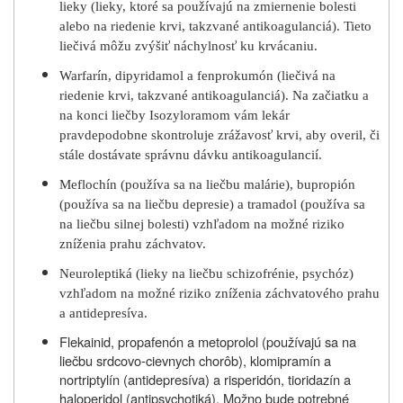
lieky (lieky, ktoré sa používajú na zmiernenie bolesti
alebo na riedenie krvi, takzvané antikoagulanciá). Tieto
liečivá môžu zvýšiť náchylnosť ku krvácaniu.
Warfarín, dipyridamol a fenprokumón (liečivá na
riedenie krvi, takzvané antikoagulanciá). Na začiatku a
na konci liečby Isozyloramom vám lekár
pravdepodobne skontroluje zrážavosť krvi, aby overil, či
stále dostávate správnu dávku antikoagulancií.
Meflochín (používa sa na liečbu malárie), bupropión
(používa sa na liečbu depresie) a tramadol (používa sa
na liečbu silnej bolesti) vzhľadom na možné riziko
zníženia prahu záchvatov.
Neuroleptiká (lieky na liečbu schizofrénie, psychóz)
vzhľadom na možné riziko zníženia záchvatového prahu
a antidepresíva.
Flekainid, propafenón a metoprolol (používajú sa na
liečbu srdcovo-cievnych chorôb), klomipramín a
nortriptylín (antidepresíva) a risperidón, tioridazín a
haloperidol (antipsychotiká). Možno bude potrebné