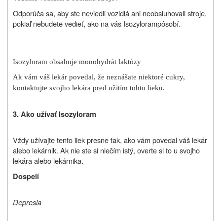
Odporúča sa, aby ste neviedli vozidlá ani neobsluhovali stroje,
pokiaľ nebudete vedieť, ako na vás
Isozyloram
pôsobí.
Isozyloram obsahuje monohydrát laktózy
Ak vám váš lekár povedal, že neznášate niektoré cukry,
kontaktujte svojho lekára pred užitím tohto lieku.
3. Ako užívať Isozyloram
Vždy užívajte
tento liek
presne tak, ako vám povedal váš lekár
alebo lekárnik. Ak nie ste si niečím istý, overte si to u svojho
lekára alebo lekárnika.
Dospelí
Depresia