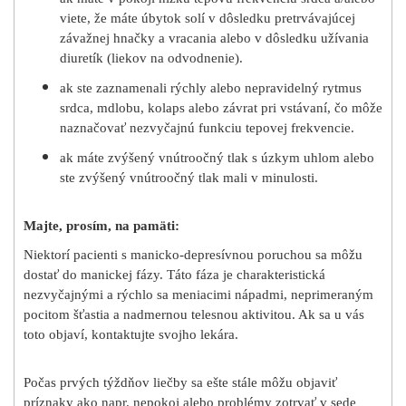
viete, že máte úbytok solí v dôsledku pretrvávajúcej
závažnej hnačky a vracania alebo v dôsledku užívania
diuretík (liekov na odvodnenie).
ak ste zaznamenali rýchly alebo nepravidelný rytmus
srdca, mdlobu, kolaps alebo závrat pri vstávaní, čo môže
naznačovať nezvyčajnú funkciu tepovej frekvencie.
ak máte zvýšený vnútroočný tlak s úzkym uhlom alebo
ste zvýšený vnútroočný tlak mali v minulosti.
Majte, prosím, na pamäti:
Niektorí pacienti s manicko-depresívnou poruchou sa môžu
dostať do manickej fázy. Táto fáza je charakteristická
nezvyčajnými a rýchlo sa meniacimi nápadmi, neprimeraným
pocitom šťastia a nadmernou telesnou aktivitou. Ak sa u vás
toto objaví, kontaktujte svojho lekára.
Počas prvých týždňov liečby sa ešte stále môžu objaviť
príznaky ako napr. nepokoj alebo problémy zotrvať v sede