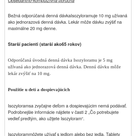
Obsedantno-kompulzívna porucha
Bežná odporúčaná denná dávka
Isozyloramu
je 10 mg užívaná
ako jednorazová denná dávka. Lekár môže dávku zvýšiť na
maximálne 20 mg denne.
Starší pacienti (
starší ako
65 rokov)
Odporúčaná úvodná denná dávka Isozyloramu je 5 mg
užívaná ako jednorazová denná dávka. Dennú dávku môže
lekár zvýšiť na 10 mg.
Použitie u detí a dospievajúcich
Isozyloram
sa zvyčajne deťom a dospievajúcim nemá podávať.
Podrobnejšie informácie nájdete v časti 2 „Čo potrebujete
vedieť predtým, ako užijete
Isozyloram
“.
Isozyloram
môžete užívať s jedlom alebo bez jedla. Tablety