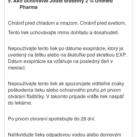
5. Ako uchovávať
Jodid draselný 2 % Unimed
Pharma
Chrániť pred chladom a mrazom. Chrániť pred svetlom.
Tento liek
uchovávajte mimo
dohľadu
a
dosahu
detí.
Nepoužívajte
tento liek po dátume
exspirácie, ktorý je
uvedený na štítku alebo na škatuľke pod skratkou EXP.
Dátum exspirácie sa vzťahuje na posledný deň v
mesiaci.
Nepoužívajte
tento liek
ak spozorujete viditeľné znaky
poškodenia lieku alebo ochranného pruhu pri prvom
otváraní fľaštičky. V takomto prípade vráťte liek naspäť
do lekárne.
Po prvom otvorení spotrebujte do 28 dní.
Nelikvidujte lieky odpadovou vodou alebo domovým