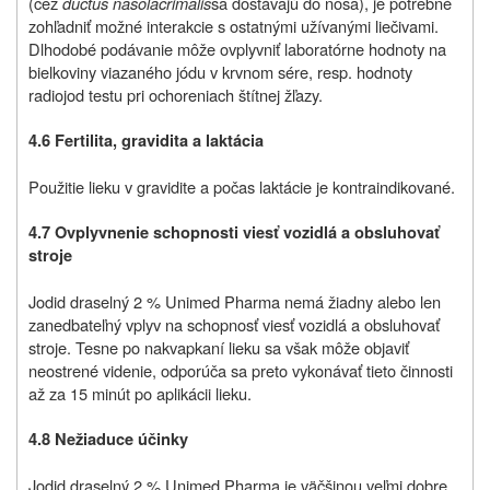
(cez
ductus nasolacrimalis
sa dostávajú do nosa), je potrebné
zohľadniť možné interakcie s ostatnými užívanými liečivami.
Dlhodobé podávanie môže ovplyvniť laboratórne hodnoty na
bielkoviny viazaného jódu v krvnom sére, resp. hodnoty
radiojod testu pri ochoreniach štítnej žľazy.
4.6 Fertilita, gravidita a laktácia
Použitie lieku v gravidite a počas laktácie je kontraindikované.
4.7 Ovplyvnenie schopnosti viesť vozidlá a obsluhovať
stroje
Jodid draselný 2 % Unimed Pharma nemá žiadny alebo len
zanedbateľný vplyv na schopnosť viesť vozidlá a obsluhovať
stroje. Tesne po nakvapkaní lieku sa však môže objaviť
neostrené videnie, odporúča sa preto vykonávať tieto činnosti
až za 15 minút po aplikácii lieku.
4.8 Nežiaduce účinky
Jodid draselný 2 % Unimed Pharma je väčšinou veľmi dobre