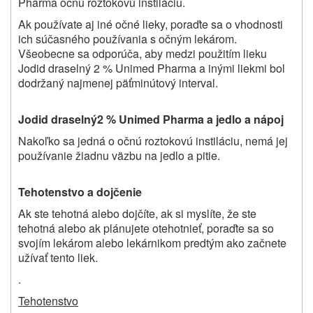
Pharma očnú roztokovú instiláciu.
Ak používate aj iné očné lieky, poraďte sa o vhodnosti
ich súčasného používania s očným lekárom.
Všeobecne sa odporúča, aby medzi použitím lieku
Jodid draselný 2 % Unimed Pharma a inými liekmi bol
dodržaný najmenej päťminútový interval.
Jodid draselný2 % Unimed Pharma a jedlo a nápoj
Nakoľko sa jedná o očnú roztokovú instiláciu, nemá jej
používanie žiadnu väzbu na jedlo a pitie.
Tehotenstvo a dojčenie
Ak ste tehotná alebo dojčíte, ak si myslíte, že ste
tehotná alebo ak plánujete otehotnieť, poraďte sa so
svojím lekárom alebo lekárnikom predtým ako začnete
užívať tento liek.
.
Tehotenstvo