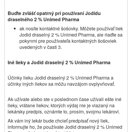
Buďte zvlášť opatrný pri používaní Jodidu
draselného 2 % Unimed Pharma
ak nosíte kontaktné šošovky. Môžete používať liek
Jodid draselný 2 % Unimed Pharma, ale riaďte sa
pokynmi pre používateľa kontaktných šošoviek
uvedených v časti 3.
Iné lieky a
Jodid draselný 2 % Unimed Pharma
Účinky lieku Jodid draselný 2 % Unimed Pharma a
účinky iných liekov sa môžu navzájom ovplyvňovať.
Ak užívate alebo ste v poslednom čase užívali ešte iné
lieky, vrátane liekov, ktorých výdaj nie je viazaný na
lekársky predpis, oznámte to, prosím, svojmu lekárovi.
Ak vám iný lekár bude chcieť predpísať nový liek,
informujte ho, že používate Jodid draselný 2 % Unimed