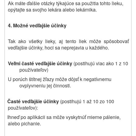
Ak máte ďalšie otázky týkajúce sa použitia tohto lieku,
opýtajte sa svojho lekára alebo lekárnika.
4. Možné vedľajšie účinky
Tak ako všetky lieky, aj
tento liek
môže spôsobovať
vedľajšie účinky, hoci sa neprejavia u každého.
Veľmi časté vedľajšie účinky
(postihujú viac ako 1 z 10
používateľov)
U porúch štítnej žľazy môže dôjsť k negatívnemu
ovplyvneniu jej činnosti.
Časté vedľajšie účinky
(postihujú 1 až 10 zo 100
používateľov):
Ihneď po aplikácii sa môže vyskytnúť mierne pálenie,
alebo pichanie.