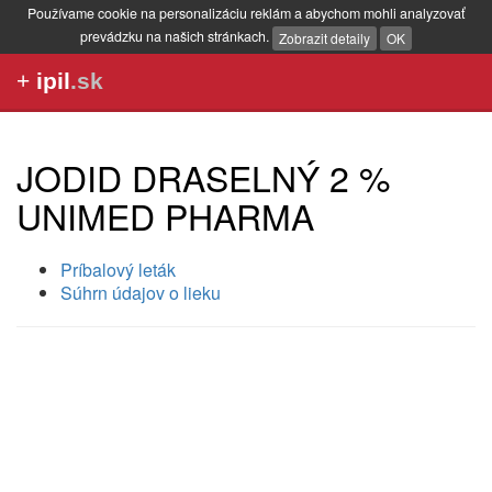
Používame cookie na personalizáciu reklám a abychom mohli analyzovať
prevádzku na našich stránkach.
Zobrazit detaily
OK
+
ipil
.sk
JODID DRASELNÝ 2 %
UNIMED PHARMA
Príbalový leták
Súhrn údajov o lieku