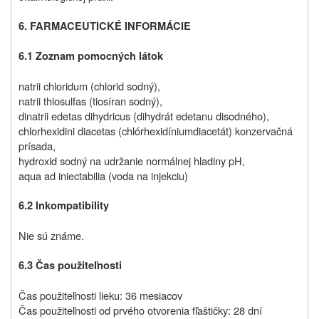
6. FARMACEUTICKÉ INFORMÁCIE
6.1 Zoznam pomocných látok
natrii chloridum (chlorid sodný),
natrii thiosulfas (tiosíran sodný),
dinatrii edetas dihydricus (dihydrát edetanu disodného),
chlorhexidini diacetas (chlórhexidíniumdiacetát) konzervačná
prísada
,
hydroxid sodný na udržanie normálnej hladiny pH,
aqua ad iniectabilia (voda na injekciu)
6.2 Inkompatibility
Nie sú známe.
6.3 Čas použiteľnosti
Čas použiteľnosti lieku: 36 mesiacov
Čas použiteľnosti od prvého otvorenia fľaštičky: 28 dní