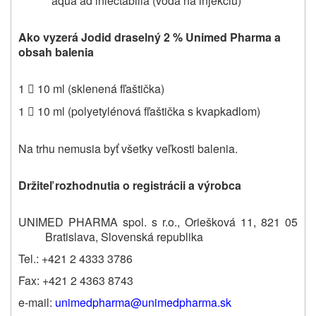
aqua ad iniectabilia (voda na injekciu)
Ako vyzerá Jodid draselný 2 % Unimed Pharma a
obsah balenia
1
10 ml (sklenená fľaštička)

1
10 ml (polyetylénová fľaštička s kvapkadlom)

Na trhu nemusia byť všetky veľkosti balenia.
Držiteľ rozhodnutia o registrácii a výrobca
UNIMED PHARMA spol. s r.o., Oriešková 11, 821 05
Bratislava, Slovenská republika
Tel.: +421 2 4333 3786
Fax: +421 2 4363 8743
e-mail:
unimedpharma@unimedpharma.sk