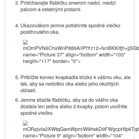
Pridržiavajte fľaštičku smerom nadol, medzi
palcom a ostatnými prstami.
Ukazovákom jemne potiahnite spodné viečko
postihnutého oka.
mOrnPVN6Chx
Priblížte koniec kvapkadla blízko k vášmu oku, ale
tak, aby sa nedotklo oka alebo jeho okolitých
oblastí.
Jemne stlačte fľaštičku, aby sa do vášho oka
dostala len jedna alebo 2 kvapky, potom uvoľnite
spodné viečko.
mORpjv