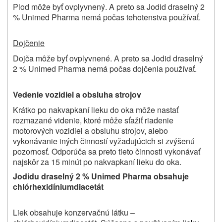
Plod môže byť ovplyvnený. A preto sa Jodid draselný 2
% Unimed Pharma nemá počas tehotenstva používať.
Dojčenie
Dojča môže byť ovplyvnené. A preto sa Jodid draselný
2 % Unimed Pharma nemá počas dojčenia používať.
Vedenie vozidiel a obsluha strojov
Krátko po nakvapkaní lieku do oka môže nastať
rozmazané videnie, ktoré môže sťažiť riadenie
motorových vozidiel a obsluhu strojov, alebo
vykonávanie iných činností vyžadujúcich si zvýšenú
pozornosť. Odporúča sa preto tieto činnosti vykonávať
najskôr za 15 minút po nakvapkaní lieku do oka.
Jodidu draselný 2 % Unimed Pharma
obsahuje
chlórhexidíniumdiacetát
Liek obsahuje konzervačnú látku –