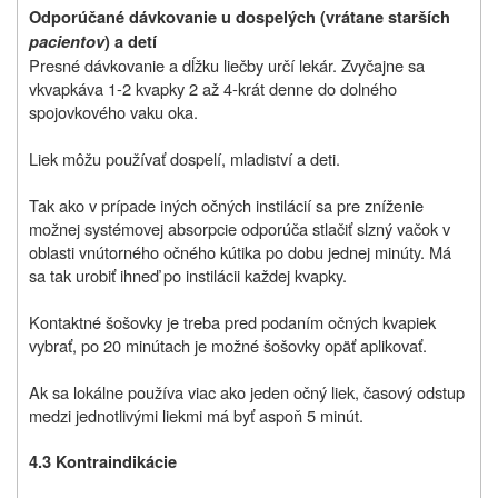
Odporúčané dávkovanie u dospelých (vrátane starších
pacientov
) a detí
Presné dávkovanie a dĺžku liečby určí lekár. Zvyčajne sa
vkvapkáva 1-2 kvapky 2 až 4-krát denne do dolného
spojovkového vaku oka.
Liek môžu používať dospelí, mladiství a deti.
Tak ako v prípade iných očných instilácií sa pre zníženie
možnej systémovej absorpcie odporúča stlačiť slzný vačok v
oblasti vnútorného očného kútika po dobu jednej minúty. Má
sa tak urobiť ihneď po instilácii každej kvapky.
Kontaktné šošovky je treba pred podaním očných kvapiek
vybrať, po 20 minútach je možné šošovky opäť aplikovať.
Ak sa lokálne používa viac ako jeden očný liek, časový odstup
medzi jednotlivými liekmi má byť aspoň 5 minút.
4.3 Kontraindikácie