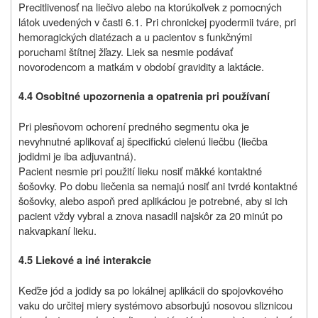
Precitlivenosť na liečivo alebo na ktorúkoľvek z pomocných
látok uvedených v časti 6.1.
Pri chronickej pyodermii tváre, pri
hemoragických diatézach a u pacientov s funkčnými
poruchami štítnej žľazy. Liek sa nesmie podávať
novorodencom a matkám v období gravidity a laktácie.
4.4 Osobitné upozornenia a opatrenia pri používaní
Pri plesňovom ochorení predného segmentu oka je
nevyhnutné aplikovať aj špecifickú cielenú liečbu (liečba
jodidmi je iba adjuvantná).
Pacient nesmie pri použití lieku nosiť mäkké kontaktné
šošovky. Po dobu liečenia sa nemajú nosiť ani tvrdé kontaktné
šošovky, alebo aspoň pred aplikáciou je potrebné, aby si ich
pacient vždy vybral a znova nasadil najskôr za 20 minút po
nakvapkaní lieku.
4.5 Liekové a iné interakcie
Keďže jód a jodidy sa po lokálnej aplikácii do spojovkového
vaku do určitej miery systémovo absorbujú nosovou sliznicou