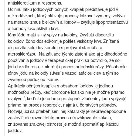
antisklerotikum a resorbens.
Účinnú látku jodidových očných kvapiek predstavuje jód v
mikrodávkach, ktorý aktivuje procesy látkovej výmeny, vplýva
na metabolizmus bielkovín a lipidov – zvyšuje lipoproteinázovú
a fibrinolytickú aktivitu krvi.
Ióny jódu majú silný vplyv na koloidy. Zvyšujú disperzitu
koloidov, čoho dôsledkom je pokles viskozity krvi. Znížená
disperzita koloidov koreluje s prejavmi starnutia a
aterosklerózou. Na základe týchto zistení ako aj z dlhodobého
používania jodidov v terapeutickej praxi sa potvrdilo, že soli
jódu brzdia resp. zmierňujú proces arteriosklerózy. Pôsobenie
iónov jódu na koloidy súvisí s vazodilatáciou ciev a tým so
zvýšenou perfúziou tkanív.
Aplikácia očných kvapiek s obsahom jodidov je jedinou
možnosťou liečby, keď chorobné ložisko nie je možné priamo
ovplyvniť, keď nie je priamo prístupné. Zlúčeniny jódu vplývajú
priamo na proces resorpcie, najmä u čerstvých prípadov.
Rozvíjajúci sa priebeh senilnej katarakty je nepravdepodobné
zastaviť, ale rozvoj tohto procesu (rozširovanie zákalu,
znižovanie zrakovej ostrosti) je možné spomaliť aplikáciou
jodidov.