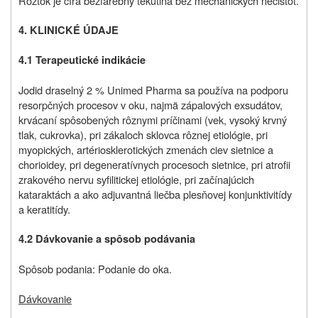
Roztok je číra bezfarebný tekutina bez mechanických nečistôt.
4. KLINICKÉ ÚDAJE
4.1 Terapeutické indikácie
Jodid draselný 2 % Unimed Pharma sa používa na podporu
resorpčných procesov v oku, najmä zápalových exsudátov,
krvácaní spôsobených rôznymi príčinami (vek, vysoký krvný
tlak, cukrovka), pri zákaloch sklovca rôznej etiológie, pri
myopických, artériosklerotických zmenách ciev sietnice a
chorioidey, pri degeneratívnych procesoch sietnice, pri atrofii
zrakového nervu syfilitickej etiológie, pri začínajúcich
kataraktách a ako adjuvantná liečba plesňovej konjunktivitídy
a keratitídy.
4.2 Dávkovanie a spôsob podávania
Spôsob podania: Podanie do oka.
Dávkovanie