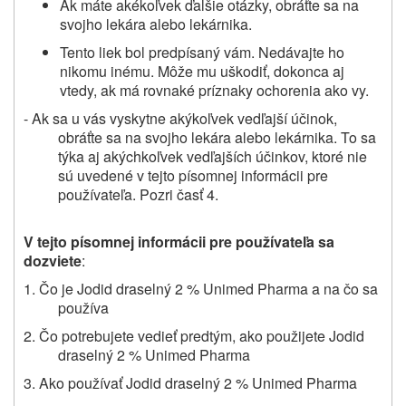
Ak máte akékoľvek ďalšie otázky, obráťte sa na
svojho lekára alebo lekárnika.
Tento liek bol predpísaný vám. Nedávajte ho
nikomu inému. Môže mu uškodiť, dokonca aj
vtedy, ak má rovnaké príznaky ochorenia ako vy.
- Ak sa u vás vyskytne akýkoľvek vedľajší účinok,
obráťte sa na svojho lekára alebo lekárnika. To sa
týka aj akýchkoľvek vedľajších účinkov, ktoré nie
sú uvedené v tejto písomnej informácii pre
používateľa. Pozri časť 4.
V tejto písomnej informácii pre používateľa sa
dozviete
:
1. Čo je Jodid draselný 2 % Unimed Pharma a na čo sa
používa
2.
Čo potrebujete vedieť predtým,
ako použijete Jodid
draselný 2 % Unimed Pharma
3. Ako používať Jodid draselný 2 % Unimed Pharma