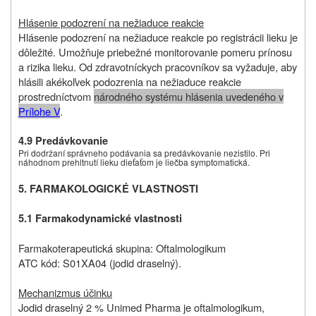
Hlásenie podozrení na nežiaduce reakcie
Hlásenie podozrení na nežiaduce reakcie po registrácii lieku je
dôležité. Umožňuje priebežné monitorovanie pomeru prínosu
a rizika lieku. Od zdravotníckych pracovníkov sa vyžaduje, aby
hlásili akékoľvek podozrenia na nežiaduce reakcie
prostredníctvom
národného systému hlásenia uvedeného v
Prílohe V
.
4.9 Predávkovanie
Pri dodržaní správneho podávania sa predávkovanie nezistilo. Pri
náhodnom prehltnutí lieku dieťaťom je liečba symptomatická.
5. FARMAKOLOGICKÉ VLASTNOSTI
5.1 Farmakodynamické vlastnosti
Farmakoterapeutická skupina: Oftalmologikum
ATC kód: S01XA04 (jodid draselný).
Mechanizmus účinku
Jodid draselný 2 % Unimed Pharma je oftalmologikum,