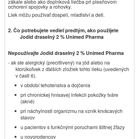
zákale alebo ako doplnková liečba pri plesňovom
ochorení spojovky a rohovky.
Liek môžu používať dospelí, mladiství a deti.
2. Čo potrebujete vedieť predtým, ako použijete
Jodid draselný 2 % Unimed Pharma
Nepoužívajte Jodid draselný 2 % Unimed Pharma
- ak ste alergický (precitlivený) na jód alebo na
ktorúkoľvek z ďalších zložiek tohto lieku
(uvedených
v časti 6).
v období tehotenstva a dojčenia
pri chronickej hnisavej infekcii pokožky tváre
(akné)
pri náchylnosti organizmu na vznik krvácavých
stavov
u pacientov s funkčnými poruchami štítnej žľazy
u novorodencov