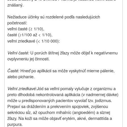
znášaný.
Nežiaduce účinky sú rozdelené podľa nasledujúcich
početností:
veľmi časté (≥ 1/10),
časté (
1/100 až < 1/10),
≥
veľmi zriedkavé (< 1/10 000):
Veľmi časté:
U porúch štítnej žľazy môže dôjsť k negatívnemu
ovplyvneniu jej činnosti.
Časté:
Hneď po aplikácii sa môže vyskytnúť mierne pálenie,
alebo pichanie.
Veľmi zriedkavé:
Jód sa veľmi pomaly vylučuje z organizmu a
preto dlhodobá nekontrolovaná aplikácia (v nadmernej dávke)
môže u predisponovaných pacientov vyvolať tzv. jodizmus.
Prejaví sa dráždením a prekrvením spojoviek, zvýšenou
sekréciou sĺz, až opuchom mihalníc (angioedém) a slznej
žľazy. Na koži sa môže objaviť erytém, akné, dermatitída a
purpura.