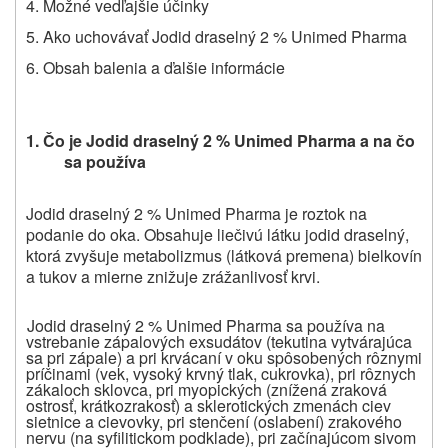
4. Možné vedľajšie účinky
5. Ako uchovávať Jodid draselný 2 % Unimed Pharma
6.
Obsah balenia a
ďalšie informácie
1.
Čo je
Jodid draselný 2 % Unimed Pharma
a na čo
sa používa
Jodid draselný 2 % Unimed Pharma je roztok na
podanie do oka. Obsahuje liečivú látku jodid draselný,
ktorá zvyšuje metabolizmus (látková premena) bielkovín
a tukov a mierne znižuje zrážanlivosť krvi.
Jodid draselný 2 % Unimed Pharma sa používa na
vstrebanie zápalových exsudátov (tekutina vytvárajúca
sa pri zápale) a pri krvácaní v oku spôsobených rôznymi
príčinami (vek, vysoký krvný tlak, cukrovka), pri rôznych
zákaloch sklovca, pri myopických (znížená zraková
ostrosť, krátkozrakosť) a sklerotických zmenách ciev
sietnice a cievovky, pri stenčení (oslabení) zrakového
nervu (na syfilitickom podklade), pri začínajúcom sivom