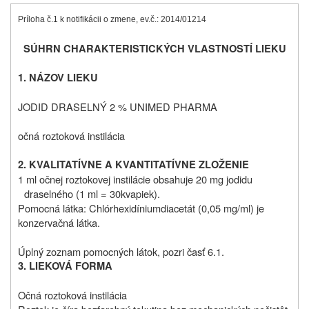
Príloha č.1 k notifikácii o zmene, ev.č.: 2014/01214
SÚHRN CHARAKTERISTICKÝCH VLASTNOSTÍ LIEKU
1. NÁZOV LIEKU
JODID DRASELNÝ 2 % UNIMED PHARMA
očná roztoková instilácia
2. KVALITATÍVNE A KVANTITATÍVNE ZLOŽENIE
1 ml očnej roztokovej instilácie obsahuje 20 mg jodidu
draselného (1 ml =
30
kvapiek).
Pomocná látka: Chlórhexidíniumdiacetát (0,05 mg/ml) je
konzervačná látka.
Úplný zoznam pomocných látok, pozri časť 6.1.
3. LIEKOVÁ FORMA
Očná roztoková instilácia