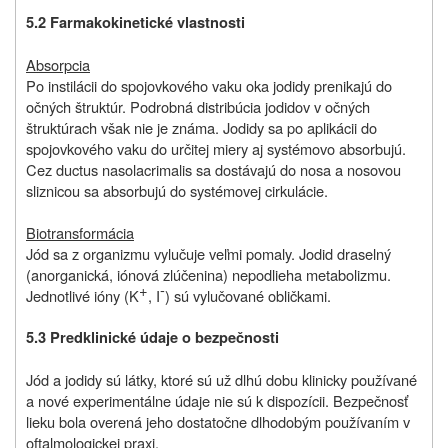
5.2 Farmakokinetické vlastnosti
Absorpcia
Po instilácii do spojovkového vaku oka jodidy prenikajú do
očných štruktúr. Podrobná distribúcia jodidov v očných
štruktúrach však nie je známa. Jodidy sa po aplikácii do
spojovkového vaku do určitej miery aj systémovo absorbujú.
Cez ductus nasolacrimalis sa dostávajú do nosa a nosovou
sliznicou sa absorbujú do systémovej cirkulácie.
Biotransformácia
Jód sa z organizmu vylučuje veľmi pomaly. Jodid draselný
(anorganická, iónová zlúčenina) nepodlieha metabolizmu.
+
-
Jednotlivé ióny (K
, I
) sú vylučované obličkami.
5.3 Predklinické údaje o bezpečnosti
Jód a jodidy sú látky, ktoré sú už dlhú dobu klinicky používané
a nové experimentálne údaje nie sú k dispozícii. Bezpečnosť
lieku bola overená jeho dostatočne dlhodobým používaním v
oftalmologickej praxi.