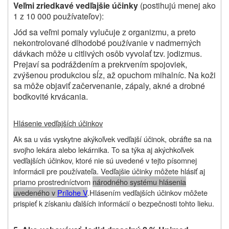
Veľmi zriedkavé vedľajšie účinky
(postihujú menej ako
1 z 10 000 používateľov):
Jód sa veľmi pomaly vylučuje z organizmu, a preto
nekontrolované dlhodobé používanie v nadmerných
dávkach môže u citlivých osôb vyvolať tzv. jodizmus.
Prejaví sa podráždením a prekrvením spojoviek,
zvýšenou produkciou sĺz, až opuchom mihalníc. Na koži
sa môže objaviť začervenanie, zápaly, akné a drobné
bodkovité krvácania.
Hlásenie vedľajších účinkov
Ak sa u vás vyskytne akýkoľvek vedľajší účinok, obráťte sa na
svojho lekára alebo lekárnika. To sa týka aj akýchkoľvek
vedľajších účinkov, ktoré nie sú uvedené v tejto písomnej
informácii pre používateľa. Vedľajšie účinky môžete hlásiť aj
priamo prostredníctvom
národného systému hlásenia
uvedeného v
Prílohe V
.
Hlásením vedľajších účinkov môžete
prispieť k získaniu ďalších informácií o bezpečnosti tohto lieku.