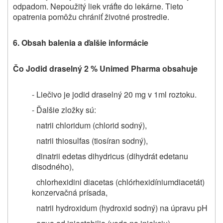
odpadom. Nepoužitý liek vráťte do lekárne. Tieto
opatrenia pomôžu chrániť životné prostredie.
6.
Obsah balenia a ďalšie informácie
Čo Jodid draselný 2 % Unimed Pharma obsahuje
- Liečivo je jodid draselný 20 mg v 1ml roztoku.
- Ďalšie zložky sú:
natrii chloridum (chlorid sodný),
natrii thiosulfas (tiosíran sodný),
dinatrii edetas dihydricus (dihydrát edetanu
disodného),
chlorhexidini diacetas (chlórhexidíniumdiacetát)
konzervačná prísada,
natrii hydroxidum (hydroxid sodný) na úpravu pH