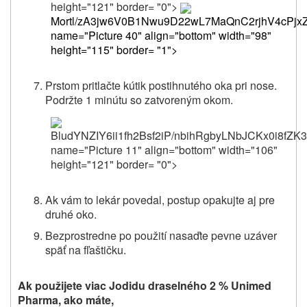
Mortl/zA3jw6V0B1Nwu9
name="Picture 40" align="bottom" width="98"
height="115" border= "1">
Prstom pritlačte kútik postihnutého oka pri nose.
Podržte 1 minútu so zatvoreným okom.
BludYNZIY6ii1fh2Bsf2iP/
Ak vám to lekár povedal, postup opakujte aj pre
druhé oko.
Bezprostredne po použití nasaďte pevne uzáver
späť na fľaštičku.
Ak použijete viac Jodidu draselného 2 % Unimed
Pharma, ako máte,