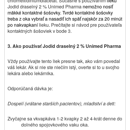
chlórhexidíniumdiacetát. Súčasne s používaním
lieku
Jodid draselný 2 % Unimed Pharma
nemožno nosiť
mäkké kontaktné šošovky. Tvrdé kontaktné šošovky
treba z oka vybrať a nasadiť ich späť najskôr za 20 minút
po nakvapkaní
lieku
.
Prečítajte si návod pre používateľa
kontaktných šošoviek v bode 3.
3. Ako používať
Jodid draselný 2 % Unimed Pharma
Vždy používajte tento liek presne tak, ako vám povedal
váš lekár. Ak si nie ste niečím istý, overte si to u svojho
lekára alebo lekárnika.
Odporúčaná dávka je:
Dospelí (vrátane starších pacientov), mladiství a deti:
Zvyčajne sa vkvapkáva 1-2 kvapky 2 až 4-krát denne do
dolného spojovkového vaku oka.