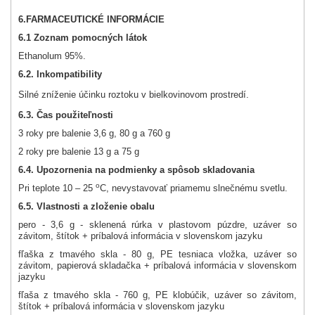
6.
FARMACEUTICKÉ INFORMÁCIE
6.1 Zoznam pomocných látok
Ethanolum 95%.
6.2. Inkompatibility
Silné zníženie účinku roztoku v bielkovinovom prostredí.
6.3. Čas použiteľnosti
3 roky pre balenie 3,6 g, 80 g a 760 g
2 roky pre balenie 13 g a 75 g
6.4. Upozornenia na podmienky a spôsob skladovania
o
Pri teplote 10 – 25
C, nevystavovať priamemu slnečnému svetlu.
6.5. Vlastnosti a zloženie obalu
pero - 3,6 g - sklenená rúrka v plastovom púzdre, uzáver so
závitom, štítok + príbalová informácia v slovenskom jazyku
fľaška z tmavého skla - 80 g, PE tesniaca vložka, uzáver so
závitom, papierová skladačka + príbalová informácia v slovenskom
jazyku
fľaša z tmavého skla - 760 g, PE klobúčik, uzáver so závitom,
štítok + príbalová informácia v slovenskom jazyku