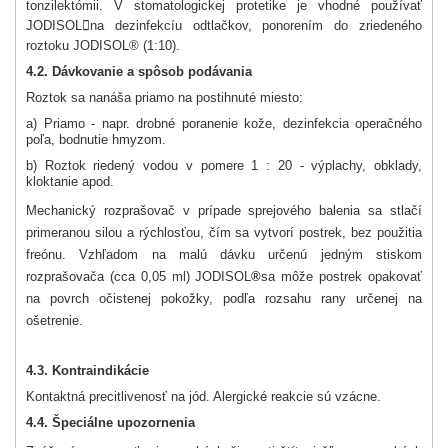
tonzilektómii. V stomatologickej protetike je vhodné používať
JODISOL

na dezinfekcíu odtlačkov, ponorením do zriedeného
roztoku JODISOL® (1:10).
4.2. Dávkovanie a spôsob podávania
Roztok sa nanáša priamo na postihnuté miesto:
a) Priamo - napr. drobné poranenie kože, dezinfekcia operačného
poľa, bodnutie hmyzom.
b) Roztok riedený vodou v pomere 1 : 20 - výplachy, obklady,
kloktanie apod.
Mechanický rozprašovač v prípade sprejového balenia sa stlačí
primeranou silou a rýchlosťou, čím sa vytvorí postrek, bez použitia
freónu. Vzhľadom na malú dávku určenú jedným stiskom
rozprašovača (cca 0,05 ml)
JODISOL
®
sa môže postrek opakovať
na povrch očistenej pokožky, podľa rozsahu rany určenej na
ošetrenie.
4.3. Kontraindikácie
Kontaktná precitlivenosť na jód. Alergické reakcie sú vzácne.
4.4. Špeciálne upozornenia