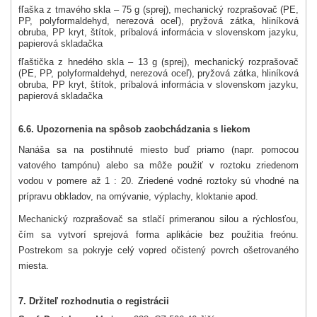
fľaška z tmavého skla – 75 g (sprej), mechanický rozprašovač (PE,
PP, polyformaldehyd, nerezová oceľ), pryžová zátka, hliníková
obruba, PP kryt, štítok, príbalová informácia v slovenskom jazyku,
papierová skladačka
fľaštička z hnedého skla – 13 g (sprej), mechanický rozprašovač
(PE, PP, polyformaldehyd, nerezová oceľ), pryžová zátka, hliníková
obruba, PP kryt, štítok, príbalová informácia v slovenskom jazyku,
papierová skladačka
6.6. Upozornenia na spôsob zaobchádzania s liekom
Nanáša sa na postihnuté miesto buď priamo (napr. pomocou
vatového tampónu) alebo sa môže použiť v roztoku zriedenom
vodou v pomere až 1 : 20. Zriedené vodné roztoky sú vhodné na
prípravu obkladov, na omývanie, výplachy, kloktanie apod.
Mechanický rozprašovač sa stlačí primeranou silou a rýchlosťou,
čím sa vytvorí sprejová forma aplikácie bez použitia freónu.
Postrekom sa pokryje celý vopred očistený povrch ošetrovaného
miesta.
7. Držiteľ rozhodnutia o registrácii