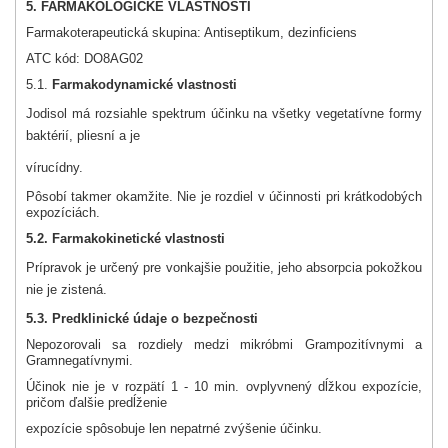
5. FARMAKOLOGICKÉ VLASTNOSTI
Farmakoterapeutická skupina: Antiseptikum, dezinficiens
ATC kód: DO8AG02
5.1.
Farmakodynamické vlastnosti
Jodisol má rozsiahle spektrum účinku na všetky vegetatívne formy
baktérií, pliesní a je
vírucídny.
Pôsobí takmer okamžite. Nie je rozdiel v účinnosti pri krátkodobých
expozíciách.
5.2. Farmakokinetické vlastnosti
Prípravok je určený pre vonkajšie použitie, jeho absorpcia pokožkou
nie je zistená.
5.3. Predklinické údaje o bezpečnosti
Nepozorovali sa rozdiely medzi mikróbmi Grampozitívnymi a
Gramnegatívnymi.
Účinok nie je v rozpätí 1 - 10 min. ovplyvnený dĺžkou expozície,
pričom ďalšie predĺženie
expozície spôsobuje len nepatrné zvýšenie účinku.