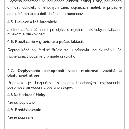
Zvýšená pozornosť pri poruchách činnosti štítnej žľazy, poruchách
činnosti obličiek, u tehotných žien, dojčiacich matiek a prípadné
alergické reakcie u detí do šiestich mesiacov.
4.5. Liekové a iné interakcie
Jodisol stráca účinnosť pri styku s mydlom, alkalickými látkami,
mliekom a bielkovinami.
4.6. Používanie v gravidite a počas laktácie
Reprodukčné ani fertilné štúdie sa u prípravku neuskutočnili. Je
nutné zvážiť použitie v prípade gravidity.
4.7. Ovplyvnenie schopnosti viesť motorové vozidlá a
obsluhovať stroje
Prípravok je bezpečný, s nepravdepodobným ovplyvnením
pozornosti pri vedení a obsluhe strojov.
4.8.
Nežiaduce účinky
Nie sú popísané.
4.9. Predávkovanie
Nie je popísané.