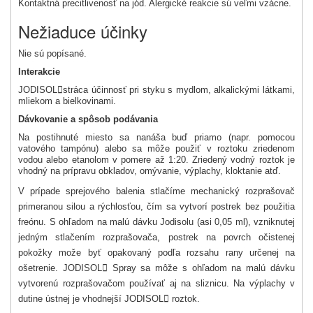
Kontaktná precitlivenosť na jód. Alergické reakcie sú veľmi vzácne.
Nežiaduce účinky
Nie sú popísané.
Interakcie
JODISOL

stráca účinnosť pri styku s mydlom, alkalickými látkami,
mliekom a bielkovinami.
Dávkovanie a spôsob podávania
Na postihnuté miesto sa nanáša buď priamo (napr. pomocou
vatového tampónu) alebo sa môže použiť v roztoku zriedenom
vodou alebo etanolom v pomere až 1:20. Zriedený vodný roztok je
vhodný na prípravu obkladov, omývanie, výplachy, kloktanie atď.
V prípade sprejového balenia stlačíme mechanický rozprašovač
primeranou silou a rýchlosťou, čím sa vytvorí postrek bez použitia
freónu. S ohľadom na malú dávku Jodisolu (asi 0,05 ml), vzniknutej
jedným stlačením rozprašovača, postrek na povrch očistenej
pokožky može byť opakovaný podľa rozsahu rany určenej na
ošetrenie. JODISOL

Spray sa môže s ohľadom na malú dávku
vytvorenú rozprašovačom používať aj na sliznicu. Na výplachy v
dutine ústnej je vhodnejší JODISOL

roztok.