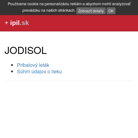
Používame cookie na personalizáciu reklám a abychom mohli analyzovať
prevádzku na našich stránkach.
Zobrazit detaily
OK
+
ipil
.sk
JODISOL
Príbalový leták
Súhrn údajov o lieku