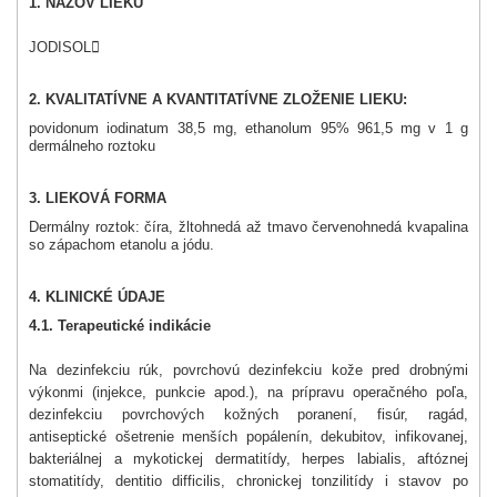
1. NÁZOV LIEKU
JODISOL

2. KVALITATÍVNE A KVANTITATÍVNE ZLOŽENIE LIEKU:
povidonum iodinatum 38,5 mg, ethanolum 95% 961,5 mg v 1 g
dermálneho roztoku
3. LIEKOVÁ FORMA
Dermálny roztok: číra, žltohnedá až tmavo červenohnedá kvapalina
so zápachom etanolu a jódu.
4. KLINICKÉ ÚDAJE
4.1. Terapeutické indikácie
Na dezinfekciu rúk, povrchovú dezinfekciu kože pred drobnými
výkonmi (injekce, punkcie apod.), na prípravu operačného poľa,
dezinfekciu povrchových kožných poranení, fisúr, ragád,
antiseptické ošetrenie menších popálenín, dekubitov, infikovanej,
bakteriálnej a mykotickej dermatitídy, herpes labialis, aftóznej
stomatitídy, dentitio difficilis, chronickej tonzilitídy i stavov po