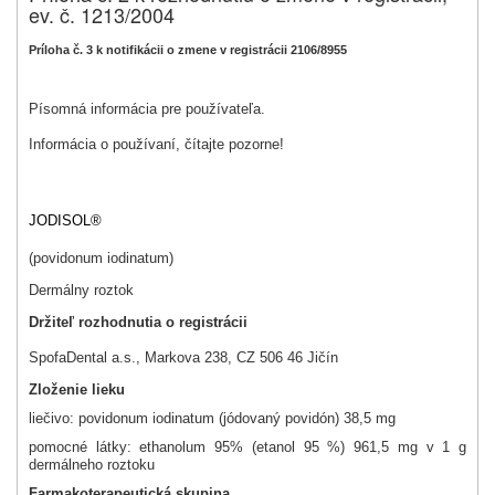
ev. č. 1213/2004
Príloha č. 3 k notifikácii o zmene v registrácii 2106/8955
Písomná informácia pre používateľa.
Informácia o používaní, čítajte pozorne!
JODISOL®
(povidonum iodinatum)
Dermálny roztok
Držiteľ rozhodnutia o registrácii
SpofaDental a.s., Markova 238, CZ 506 46 Jičín
Zloženie lieku
liečivo: povidonum iodinatum (jódovaný povidón) 38,5 mg
pomocné látky: ethanolum 95% (etanol 95 %) 961,5 mg v 1 g
dermálneho roztoku
Farmakoterapeutická skupina