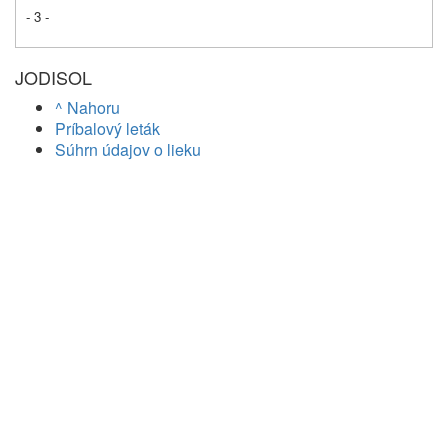
- 3 -
JODISOL
^ Nahoru
Príbalový leták
Súhrn údajov o lieku