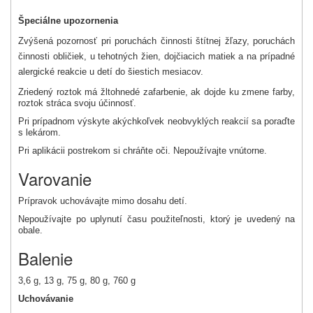
Špeciálne upozornenia
Zvýšená pozornosť pri poruchách činnosti štítnej žľazy, poruchách
činnosti obličiek, u tehotných žien, dojčiacich matiek a na prípadné
alergické reakcie u detí do šiestich mesiacov.
Zriedený roztok má žltohnedé zafarbenie, ak dojde ku zmene farby,
roztok stráca svoju účinnosť.
Pri prípadnom výskyte akýchkoľvek neobvyklých reakcií sa poraďte
s lekárom.
Pri aplikácii postrekom si chráňte oči. Nepoužívajte vnútorne.
Varovanie
Prípravok uchovávajte mimo dosahu detí.
Nepoužívajte po uplynutí času použiteľnosti, ktorý je uvedený na
obale.
Balenie
3,6 g, 13 g, 75 g, 80 g, 760 g
Uchovávanie