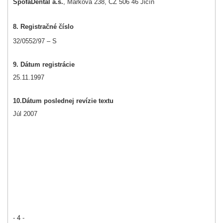
SpofaDental a.s.
, Markova 238, CZ 506 46 Jičín
8. Registračné číslo
32/0552/97 – S
9. Dátum registrácie
25.11.1997
10.
Dátum poslednej revízie textu
Júl 2007
- 4 -