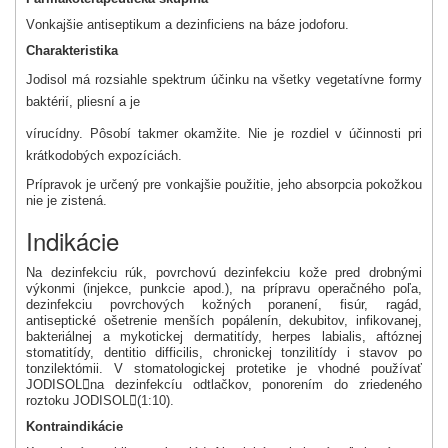
Vonkajšie antiseptikum a dezinficiens na báze jodoforu.
Charakteristika
Jodisol má rozsiahle spektrum účinku na všetky vegetatívne formy
baktérií, pliesní a je
vírucídny. Pôsobí takmer okamžite. Nie je rozdiel v účinnosti pri
krátkodobých expozíciách.
Prípravok je určený pre vonkajšie použitie, jeho absorpcia pokožkou
nie je zistená.
Indikácie
Na dezinfekciu rúk, povrchovú dezinfekciu kože pred drobnými
výkonmi (injekce, punkcie apod.), na prípravu operačného poľa,
dezinfekciu povrchových kožných poranení, fisúr, ragád,
antiseptické ošetrenie menších popálenín, dekubitov, infikovanej,
bakteriálnej a mykotickej dermatitídy, herpes labialis, aftóznej
stomatitídy, dentitio difficilis, chronickej tonzilitídy i stavov po
tonzilektómii. V stomatologickej protetike je vhodné používať
JODISOL

na dezinfekcíu odtlačkov, ponorením do zriedeného
roztoku JODISOL

(1:10).
Kontraindikácie