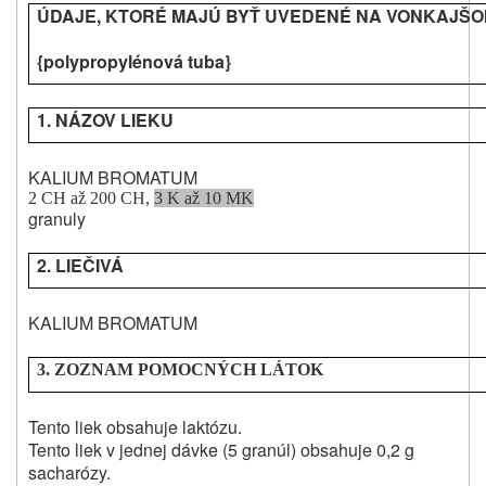
ÚDAJE, KTORÉ MAJÚ BYŤ UVEDENÉ NA VONKAJŠ
{polypropylénová tuba}
1. NÁZOV LIEKU
KALIUM BROMATUM
2 CH až 200 CH,
3 K až 10 MK
granuly
2. LIEČIVÁ
KALIUM BROMATUM
3. ZOZNAM POMOCNÝCH LÁTOK
Tento liek obsahuje laktózu.
Tento liek v jednej dávke (5 granúl) obsahuje 0,2 g
sacharózy.