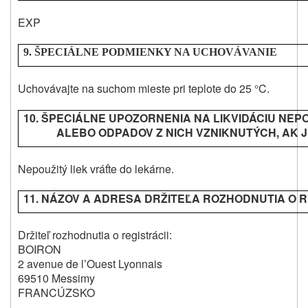
EXP
9. ŠPECIÁLNE PODMIENKY NA UCHOVÁVANIE
Uchovávajte na suchom mieste pri teplote do 25 °C.
10. ŠPECIÁLNE UPOZORNENIA NA LIKVIDÁCIU NEP
ALEBO ODPADOV Z NICH VZNIKNUTÝCH, AK 
Nepoužitý liek vráťte do lekárne.
11. NÁZOV A ADRESA DRŽITEĽA ROZHODNUTIA O R
Držiteľ rozhodnutia o registrácii:
BOIRON
2 avenue de l’Ouest Lyonnais
69510 Messimy
FRANCÚZSKO