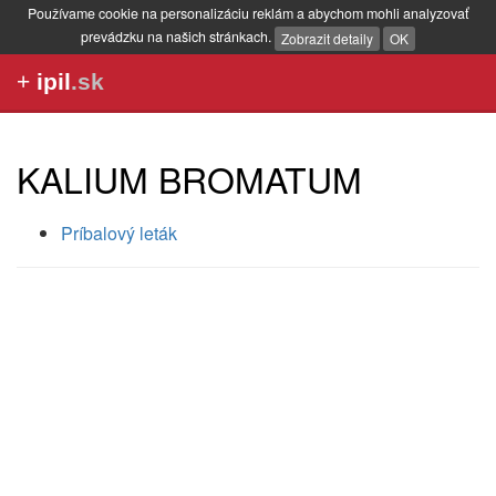
Používame cookie na personalizáciu reklám a abychom mohli analyzovať
prevádzku na našich stránkach.
Zobrazit detaily
OK
+
ipil
.sk
KALIUM BROMATUM
Príbalový leták