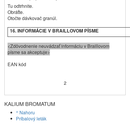
Tu odtrhnite.
Obráťte.
Otočte dávkovač granúl.
16. INFORMÁCIE V BRAILLOVOM PÍSME
<Zdôvodnenie neuvádzať informáciu v Braillovom
písme sa akceptuje>
EAN kód
2
KALIUM BROMATUM
^ Nahoru
Príbalový leták