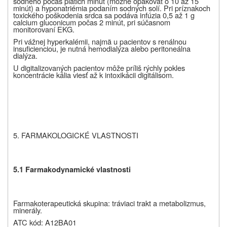
sodného počas piatich minút (možné opakovať o 10 až 15
minút) a hyponatriémia podaním sodných solí. Pri príznakoch
toxického poškodenia srdca sa podáva infúzia 0,5 až 1 g
calcium gluconicum počas 2 minút, pri súčasnom
monitorovaní EKG.
Pri vážnej hyperkalémii, najmä u pacientov s renálnou
insuficienciou, je nutná hemodialýza alebo peritoneálna
dialýza.
U digitalizovaných pacientov môže príliš rýchly pokles
koncentrácie kália viesť až k intoxikácii digitálisom.
5. FARMAKOLOGICKÉ VLASTNOSTI
5.1 Farmakodynamické vlastnosti
Farmakoterapeutická skupina: tráviaci trakt a metabolizmus,
minerály.
ATC kód: A12BA01