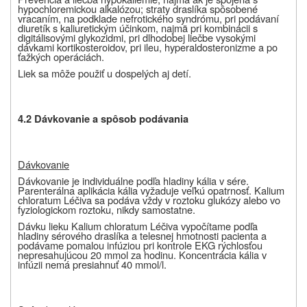
hypochloremickou alkalózou; straty draslíka spôsobené
vracaním, na podklade nefrotického syndrómu, pri podávaní
diuretík s kaliuretickým účinkom, najmä pri kombinácii s
digitálisovými glykozidmi, pri dlhodobej liečbe vysokými
dávkami kortikosteroidov, pri ileu, hyperaldosteronizme a po
ťažkých operáciách.
Liek sa môže použiť u dospelých aj detí.
4.2 Dávkovanie a spôsob podávania
Dávkovanie
Dávkovanie je individuálne podľa hladiny kália v sére.
Parenterálna aplikácia kália vyžaduje veľkú opatrnosť. Kalium
chloratum Léčiva sa podáva vždy v roztoku glukózy alebo vo
fyziologickom roztoku, nikdy samostatne.
Dávku lieku Kalium chloratum Léčiva vypočítame podľa
hladiny sérového draslíka a telesnej hmotnosti pacienta a
podávame pomalou infúziou pri kontrole EKG rýchlosťou
nepresahujúcou 20 mmol za hodinu. Koncentrácia kália v
infúzii nemá presiahnuť 40 mmol/l.