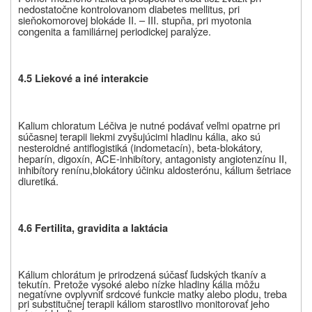
nedostatočne kontrolovanom diabetes mellitus, pri
sieňokomorovej blokáde
II. – III. stupňa, pri myotonia
congenita a familiárnej periodickej paralýze.
4.5 Liekové a iné interakcie
Kalium chloratum Léčiva je nutné podávať veľmi opatrne pri
súčasnej terapii liekmi zvyšujúcimi hladinu kália, ako sú
nesteroidné antiflogistiká (indometacín), beta-blokátory,
heparín, digoxín, ACE-inhibítory,
antagonisty angiotenzínu II,
inhibítory renínu,
blokátory účinku aldosterónu, kálium šetriace
diuretiká.
4.6 Fertilita, gravidita a laktácia
Kálium chlorátum je prirodzená súčasť ľudských tkanív a
tekutín. Pretože vysoké alebo nízke hladiny kália môžu
negatívne ovplyvniť srdcové funkcie matky alebo plodu, treba
pri substitučnej terapii káliom starostlivo monitorovať jeho