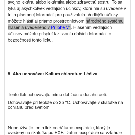
svojho lekára, alebo lekárnika alebo zdravotnú sestru. To sa
týka aj akýchkoľvek vedľajších účinkov, ktoré nie sú uvedené v
tejto písomnej informácii pre používateľa. Vedľajšie účinky
môžete hlásiť aj priamo prostredníctvom
národného systému
hlásenia uvedeného v
Prílohe V
*
. Hlásením vedľajších
účinkov môžete prispieť k získaniu ďalších informácií o
bezpečnosti tohto lieku.
5. Ako uchovávať Kalium chloratum Léčiva
Tento liek uchovávajte mimo dohľadu a dosahu detí.
Uchovávajte pri teplote do 25 °C. Uchovávajte v škatuľke na
ochranu pred svetlom.
Nepoužívajte tento liek po dátume exspirácie, ktorý je
uvedený na škatuľke po EXP. Dátum exspirácie sa vzťahuje