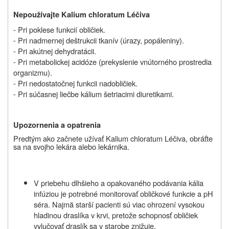
Nepoužívajte Kalium chloratum Léčiva
- Pri poklese funkcií obličiek.
- Pri nadmernej deštrukcii tkanív (úrazy, popáleniny).
- Pri akútnej dehydratácii.
- Pri metabolickej acidóze (prekyslenie vnútorného prostredia
organizmu).
- Pri nedostatočnej funkcii nadobličiek.
- Pri súčasnej liečbe kálium šetriacimi diuretikami.
Upozornenia a opatrenia
Predtým ako začnete užívať Kalium chloratum Léčiva, obráťte
sa na svojho lekára alebo lekárnika.
V priebehu dlhšieho a opakovaného podávania kália
infúziou je potrebné monitorovať obličkové funkcie a pH
séra. Najmä starší pacienti sú viac ohrození vysokou
hladinou draslíka v krvi, pretože schopnosť obličiek
vylučovať draslík sa v starobe znižuje.