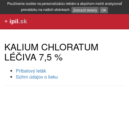
Používame cookie na personalizáciu reklám a abychom mohli analyzovať
prevádzku na našich stránkach.
Zobrazit detaily
OK
+
ipil
.sk
KALIUM CHLORATUM
LÉČIVA 7,5 %
Príbalový leták
Súhrn údajov o lieku