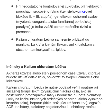
Pri nedostatočne kontrolovanej cukrovke, pri niektorých
poruchách srdcového rytmu (tzv. sieňoko
mor
ovej
blokáde II. – III. stupňa), genetickom ochorení svalov
(myotonia congenita alebo familiárnej periodickej
paralýze) je treba zvážiť pomer možného riziká a
prospechu.
Kalium chloratum Léčiva sa nesmie pridávať do
manitolu, ku krvi a krvným liekom, ani k roztokom s
obsahom aminokyselín a lipidov.
Iné lieky a Kalium chloratum Léčiva
Ak teraz užívate alebo ste v poslednom čase užívali, či práve
budete užívať ďalšie lieky, povedzte to svojmu lekárovi alebo
lekárnikovi.
Kalium chloratum Léčiva je nutné podávať veľmi opatrne pri
súčasnej terapii liekmi zvyšujúcimi hladinu kália, ako sú
nesteroidné protizápalové látky (indometacín), beta-blokátory
(lieky na liečbu niektorých srdečných ochorení alebo vysokého
krvného tlaku), heparín (látka znižujúci zrážanie krvi), digoxín,
ACE-inhibítory,
blokátory angiotenzínu II, inhibítory renínu
,