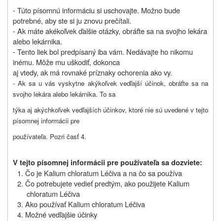
- Túto písomnú informáciu si uschovajte. Možno bude
potrebné, aby ste si ju znovu prečítali.
- Ak máte akékoľvek ďalšie otázky, obráťte sa na svojho lekára
alebo lekárnika.
- Tento liek bol predpísaný iba vám. Nedávajte ho nikomu
inému. Môže mu uškodiť, dokonca
aj vtedy, ak má rovnaké príznaky ochorenia ako vy.
- Ak sa u vás vyskytne akýkoľvek vedľajší účinok, obráťte sa na
svojho lekára alebo lekárnika. To sa
týka aj akýchkoľvek vedľajších účinkov, ktoré nie sú uvedené v tejto
písomnej informácii pre
používateľa. Pozri časť 4.
V tejto písomnej informácii pre používateľa sa dozviete:
1. Čo je Kalium chloratum Léčiva a na čo sa používa
2. Čo potrebujete vedieť predtým, ako použijete Kalium
chloratum Léčiva
3. Ako používať Kalium chloratum Léčiva
4. Možné vedľajšie účinky