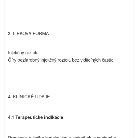
3. LIEKOVÁ FORMA
Injekčný roztok.
Číry bezfarebný injekčný roztok, bez viditeľných častíc.
4. KLINICKÉ ÚDAJE
4.1 Terapeutické indikácie
Prevencia a liečba hypokaliémie, najmä ak je spojená s