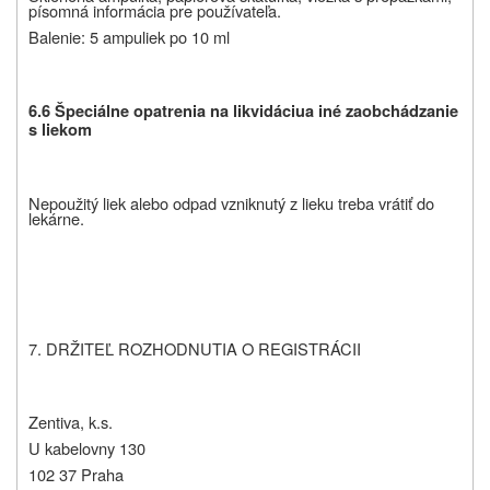
písomná informácia pre používateľa.
Balenie: 5 ampuliek po 10 ml
6.6
Špeciálne opatrenia na likvidáciu
a iné zaobchádzanie
s liekom
Nepoužitý liek alebo odpad vzniknutý z lieku treba vrátiť do
lekárne.
7. DRŽITEĽ ROZHODNUTIA O REGISTRÁCII
Zentiva, k.s.
U kabelovny 130
102 37 Praha