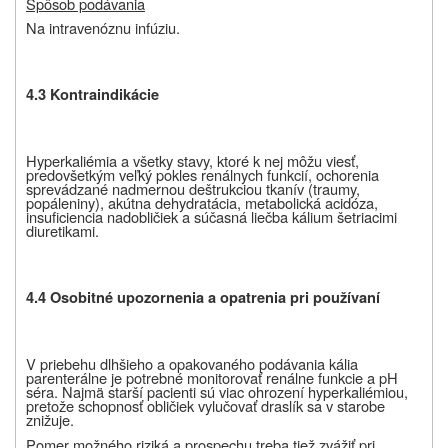
Spôsob podávania
Na intravenóznu infúziu.
4.3 Kontraindikácie
Hyperkaliémia a všetky stavy, ktoré k nej môžu viesť,
predovšetkým veľký pokles renálnych funkcií, ochorenia
sprevádzané nadmernou deštrukciou tkanív (traumy,
popáleniny), akútna dehydratácia, metabolická acidóza,
insuficiencia nadobličiek a súčasná liečba kálium šetriacimi
diuretikami.
4.4 Osobitné upozornenia a opatrenia pri používaní
V priebehu dlhšieho a opakovaného podávania kália
parenterálne je potrebné monitorovať renálne funkcie a pH
séra. Najmä starší pacienti sú viac ohrození hyperkaliémiou,
pretože schopnosť obličiek vylučovať draslík sa v starobe
znižuje.
Pomer možného riziká a prospechu treba tiež zvážiť pri