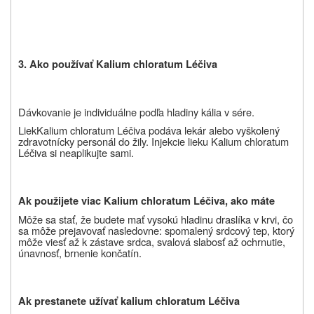
3. Ako používať Kalium chloratum Léčiva
Dávkovanie je individuálne podľa hladiny kália v sére.
Liek
Kalium chloratum Léčiva podáva lekár alebo vyškolený
zdravotnícky personál do žily. Injekcie lieku Kalium chloratum
Léčiva si neaplikujte sami.
Ak použijete viac Kalium chloratum Léčiva, ako máte
Môže sa stať, že budete mať vysokú hladinu draslíka v krvi, čo
sa môže prejavovať nasledovne: spomalený srdcový tep, ktorý
môže viesť až k zástave srdca, svalová slabosť až ochrnutie,
únavnosť, brnenie končatín.
Ak prestanete užívať kalium chloratum Léčiva