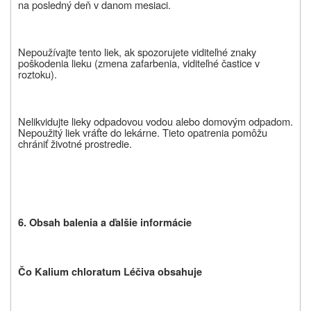
na posledný deň v danom mesiaci.
Nepoužívajte tento liek, ak spozorujete viditeľné znaky
poškodenia lieku (zmena zafarbenia, viditeľné častice v
roztoku).
Nelikvidujte lieky odpadovou vodou alebo domovým odpadom.
Nepoužitý liek vráťte do lekárne. Tieto opatrenia pomôžu
chrániť životné prostredie.
6. Obsah balenia a ďalšie informácie
Čo Kalium chloratum Léčiva obsahuje