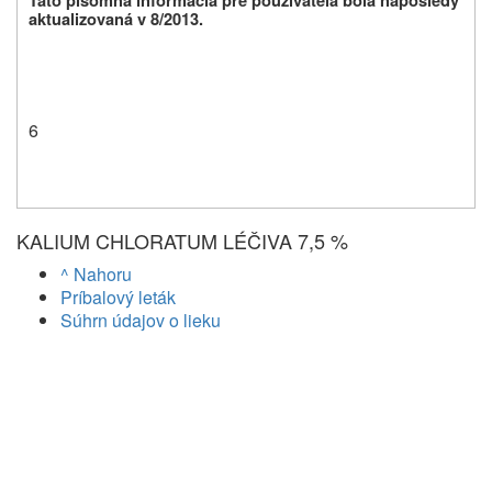
Táto písomná informácia pre používateľa bola naposledy
aktualizovaná v 8/2013.
6
KALIUM CHLORATUM LÉČIVA 7,5 %
^ Nahoru
Príbalový leták
Súhrn údajov o lieku