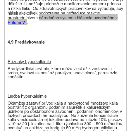
dôležité. Umožňuje priebežné monitorovanie pomeru prínosu
a rizika lieku. Od zdravotníckych pracovníkov sa vyžaduje, aby
hlásili akékoľvek podozrenia na nežiaduce reakcie
prostredníctvom
národného systému hlásenia uvedeného v
Prílohe V
*
.
4.9 Predávkovanie
Príznaky hyperkaliémie
Bradykardické arytmie, ktoré môžu viesť až k zastaveniu
srdca, svalová slabosť až paralýza, unaviteľnosť, parestézie
končatín.
Liečba hyperkaliémie
Okamžite zastaviť prívod kália a nadbytočné množstvo kália
odstrániť z organizmu podaním saluretík s kaliuretickým
účinkom po dostatočnom zavodnení, podaním iónomeničov, v
ťažkých prípadoch hemodialýzou. Na zníženie koncentrácie
kália v extracelulárnej tekutine podávame infúzie 10% glukózy
s 10 až 20 j. inzulínu na 1 liter rýchlosťou 300 – 500 ml/hodinu;
eventuálna acidóza sa koriguje 50 mEq hydrogénuhličitanu