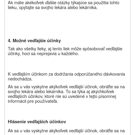
Ak máte akékoľvek ďalšie otázky týkajúce sa použitia tohto
lieku, opýtajte sa svojho lekára alebo lekárnika.
4. Možné vedľajšie účinky
Tak ako všetky lieky, aj tento liek môže spôsobovať vedľajšie
účinky, hoci sa neprejavia u každého.
K vedľajším účinkom za dodržania odporúčaného dávkovania
nedochádza.
Ak sa u vás vyskytne akýkoľvek vedľajší účinok, obráťte sa na
svojho lekára alebo lekárnika. To sa týka aj akýchkoľvek
vedľajších účinkov, ktoré nie sú uvedené v tejto písomnej
informácii pre používateľa.
Hlásenie vedľajších účinkov
Ak sa u vás vyskytne akýkoľvek vedľajší účinok, obráťte sa na