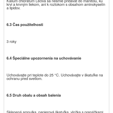
Kalium chloratum Léčiva sa nesmie pridávať do manitolu, ku
krvi a krvným liekom, ani k roztokom s obsahom aminokyselín
a lipidov.
6.3 Čas použiteľnosti
3 roky
6.4 Špeciálne upozornenia na uchovávanie
Uchovávajte pri teplote do 25 °C. Uchovávajte v škatuľke na
ochranu pred svetlom.
6.5 Druh obalu a obsah balenia
Sklenená ampulka, papierová škatuľka, vložka s prepážkami,