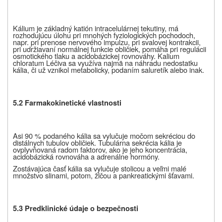
Kálium je základný katión intracelulárnej tekutiny, má
rozhodujúcu úlohu pri mnohých fyziologických pochodoch,
napr. pri prenose nervového impulzu, pri svalovej kontrakcii,
pri udržiavaní normálnej funkcie obličiek, pomáha pri regulácii
osmotického tlaku a acidobázickej rovnováhy. Kalium
chloratum Léčiva sa využíva najmä na náhradu nedostatku
kália, či už vznikol metabolicky, podaním saluretík alebo inak.
5.2 Farmakokinetické vlastnosti
Asi 90 % podaného kália sa vylučuje močom sekréciou do
distálnych tubulov obličiek. Tubulárna sekrécia kália je
ovplyvňovaná radom faktorov, ako je jeho koncentrácia,
acidobázická rovnováha a adrenálne hormóny.
Zostávajúca časť kália sa vylučuje stolicou a veľmi malé
množstvo slinami, potom, žlčou a pankreatickými šťavami.
5.3 Predklinické údaje o bezpečnosti