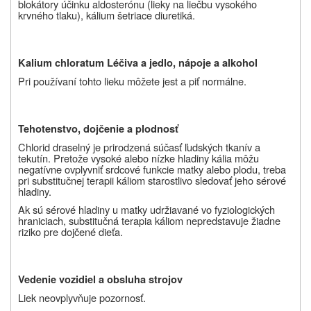
blokátory účinku aldosterónu (lieky na liečbu vysokého
krvného tlaku), kálium šetriace diuretiká.
Kalium chloratum Léčiva a jedlo, nápoje a alkohol
Pri používaní tohto lieku môžete jest a piť normálne.
Tehotenstvo, dojčenie a plodnosť
Chlorid draselný je prirodzená súčasť ľudských tkanív a
tekutín. Pretože vysoké alebo nízke hladiny kália môžu
negatívne ovplyvniť srdcové funkcie matky alebo plodu, treba
pri substitučnej terapii káliom starostlivo sledovať jeho sérové
hladiny.
Ak sú sérové hladiny u matky udržiavané vo fyziologických
hraniciach, substitučná terapia káliom nepredstavuje žiadne
riziko pre dojčené dieťa.
Vedenie vozidiel a obsluha strojov
Liek neovplyvňuje pozornosť.