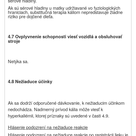
sérové hladiny.
Ak sú sérové hladiny u matky udržiavané vo fyziologických
hraniciach, substitučná terapia káliom nepredstavuje žiadne
riziko pre dojčené dieťa.
4.7 Ovplyvnenie schopnosti viesť vozidlá a obsluhovať
stroje
Netýka sa.
4.8 Nežiaduce účinky
Ak sa dodrží odporučené dávkovanie, k nežiaducim účinkom
nedochádza. Nadmerný prívod kália môže viesť k
hyperkaliémii, ktorej príznaky sú uvedené v časti 4.9.
Hlásenie podozrení na nežiaduce reakcie
Hlásenie podozrení na nežiaduce reakcie po registrácii lieku je