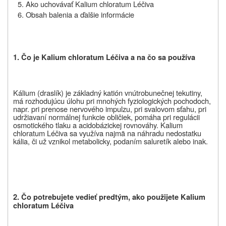
5. Ako uchovávať Kalium chloratum Léčiva
6. Obsah balenia a ďalšie informácie
1. Čo je Kalium chloratum Léčiva a na čo sa používa
Kálium (draslík) je základný katión vnútrobunečnej tekutiny,
má rozhodujúcu úlohu pri mnohých fyziologických pochodoch,
napr. pri prenose nervového impulzu, pri svalovom sťahu, pri
udržiavaní normálnej funkcie obličiek, pomáha pri regulácii
osmotického tlaku a acidobázickej rovnováhy. Kalium
chloratum Léčiva sa využíva najmä na náhradu nedostatku
kália, či už vznikol metabolicky, podaním saluretík alebo inak.
2. Čo potrebujete vedieť predtým, ako použijete Kalium
chloratum Léčiva