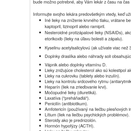
bude možno potrebné, aby Vám lekár z času na čas ur
Informujte svojho lekára predovšetkým vtedy, keď užív
Iné lieky na zníženie krvného tlaku, vrátane be
kaptopril, lizinopril alebo ramipril.
Nesteroidné protizápalové lieky (NSAIDs), ako
etorikoxib (lieky na úľavu bolesti a zápalu).
Kyselinu acetylsalicylovú (ak užívate viac než 
Doplnky draslíka alebo náhrady soli obsahujúce d
Vápnik alebo doplnky vitamínu D.
Lieky znižujúce cholesterol ako sú kolestipol a
Lieky na cukrovku (tablety alebo inzulín).
Lieky na kontrolu srdcového rytmu (antiarytmik
Heparín (liek na zrieďovanie krvi).
Močopudné lieky (diuretiká).
Laxatíva ("preháňadlá").
Penicilín (antibiotikum).
Amfotericín (používaný na liečbu plesňových in
Lítium (liek na liečbu psychických problémov).
Steroidy ako je prednizolón.
Hormón hypofýzy (ACTH).