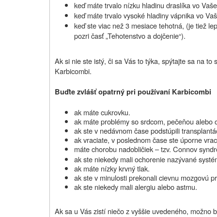
keď máte trvalo nízku hladinu draslíka vo Vašej
keď máte trvalo vysoké hladiny vápnika vo Vaše
keď ste viac než 3 mesiace tehotná, (je tiež l
pozri časť „Tehotenstvo a dojčenie“).
Ak si nie ste istý, či sa Vás to týka, spýtajte sa na 
Karbicombi.
Buďte zvlášť opatrný pri používaní Karbicombi
ak máte cukrovku.
ak máte problémy so srdcom, pečeňou alebo o
ak ste v nedávnom čase podstúpili transplantác
ak vraciate, v poslednom čase ste úporne vrac
máte chorobu nadobličiek – tzv. Connov syndr
ak ste niekedy mali ochorenie nazývané syst
ak máte nízky krvný tlak.
ak ste v minulosti prekonali cievnu mozgovú p
ak ste niekedy mali alergiu alebo astmu.
Ak sa u Vás zistí niečo z vyššie uvedeného, možno bu