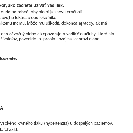
ôr, ako začnete užívať Váš liek.
ude potrebné, aby ste si ju znovu prečítali.
 svojho lekára alebo lekárnika.
nikomu inému. Môže mu uškodiť, dokonca aj vtedy, ak má
 ako závažný alebo ak spozorujete vedľajšie účinky, ktoré nie
žívateľov, povedzte to, prosím, svojmu lekárovi alebo
dozviete:
VA
vysokého krvného tlaku (hypertenzia) u dospelých pacientov.
orotiazid.