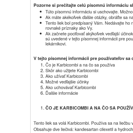
Pozorne si prečítajte celú písomnú informáciu sk
Túto písomnú informáciu si uschovajte. Možno b
Ak máte akékoľvek ďalšie otázky, obráťte sa na
Tento liek bol predpísaný Vám. Nedávajte ho 
rovnaké príznaky ako Vy.
Ak začnete pociťovať akýkoľvek vedľajší účinok
sú uvedené v tejto písomnej informácii pre pou
lekárnikovi.
V tejto písomnej informácii pre používateľov sa 
Čo je Karbicombi a na čo sa používa
Skôr ako užijete Karbicombi
Ako užívať Karbicombi
Možné vedľajšie účinky
Ako uchovávať Karbicombi
Ďalšie informácie
ČO JE KARBICOMBI A NA ČO SA POUŽÍ
Tento liek sa volá Karbicombi. Používa sa na liečbu 
Obsahuje dve liečivá: kandesartan cilexetil a hydrochl