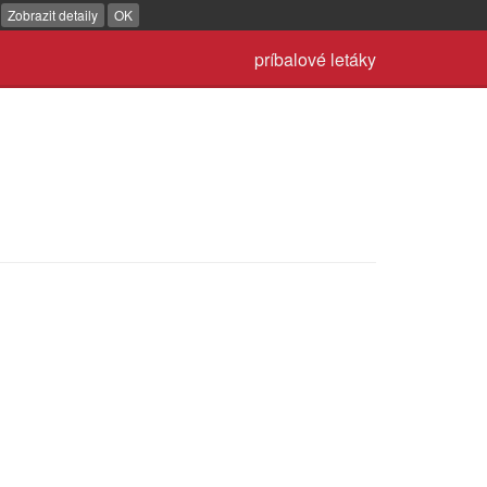
.
Zobrazit detaily
OK
príbalové letáky