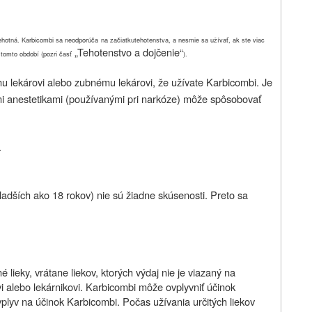
tehotná. Karbicombi sa neodporúča
na začiatku
tehotenstva, a nesmie sa užívať, ak ste viac
„Tehotenstvo a dojčenie“
tomto období (pozri časť
).
 lekárovi alebo zubnému lekárovi, že užívate Karbicombi. Je
ými anestetikami (používanými pri narkóze) môže spôsobovať
.
adších ako 18 rokov) nie sú žiadne skúsenosti. Preto sa
 lieky, vrátane liekov, ktorých výdaj nie je viazaný na
i alebo lekárnikovi. Karbicombi môže ovplyvniť účinok
vplyv na účinok Karbicombi. Počas užívania určitých liekov