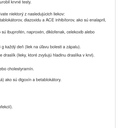
obil krvné testy.
ate niektorý z nasledujúcich liekov:
tablokátorov, diazoxidu a ACE inhibítorov, ako sú enalapril,
 sú ibuprofén, naproxén, diklofenak, celekoxib alebo
3 g každý deň (liek na úľavu bolesti a zápalu).
raslík (lieky, ktoré zvyšujú hladinu draslíka v krvi).
lebo cholestyramín.
á) ako sú digoxín a betablokátory.
fekcií).