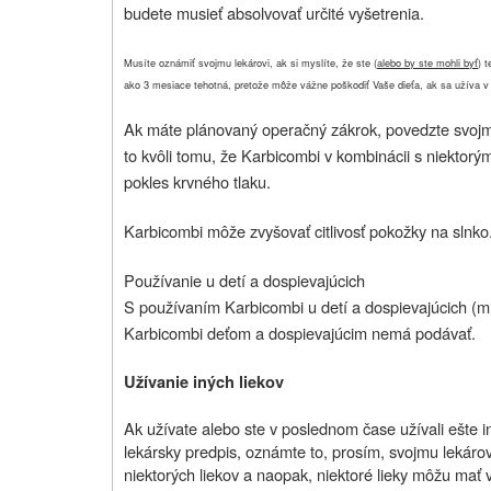
budete musieť absolvovať určité vyšetrenia.
Musíte oznámiť svojmu lekárovi, ak si myslíte, že ste (
alebo by ste mohli byť
) 
ako 3 mesiace tehotná, pretože môže vážne poškodiť Vaše dieťa, ak sa užíva v 
Ak máte plánovaný operačný zákrok, povedzte svojmu
to kvôli tomu, že Karbicombi v kombinácii s niektor
pokles krvného tlaku.
Karbicombi môže zvyšovať citlivosť pokožky na slnko
Používanie u detí a dospievajúcich
S používaním Karbicombi u detí a dospievajúcich (ml
Karbicombi deťom a dospievajúcim nemá podávať.
Užívanie iných liekov
Ak užívate alebo ste v poslednom čase užívali ešte iné
lekársky predpis, oznámte to, prosím, svojmu lekárov
niektorých liekov a naopak, niektoré lieky môžu mať 