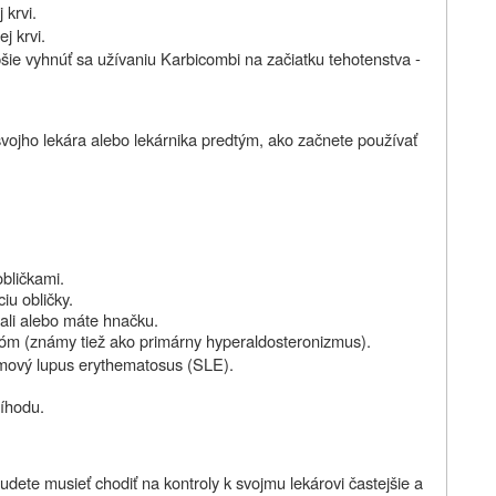
 krvi.
j krvi.
epšie vyhnúť sa užívaniu Karbicombi na začiatku tehotenstva -
to svojho lekára alebo lekárnika predtým, ako začnete používať
bličkami.
iu obličky.
ali alebo máte hnačku.
óm (známy tiež ako primárny hyperaldosteronizmus).
émový lupus erythematosus (SLE).
ríhodu.
dete musieť chodiť na kontroly k svojmu lekárovi častejšie a