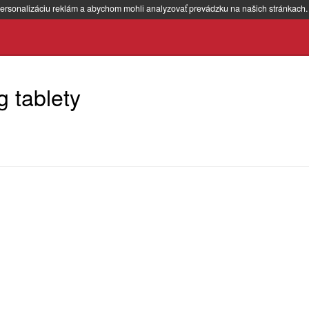
ersonalizáciu reklám a abychom mohli analyzovať prevádzku na našich stránkach
 tablety