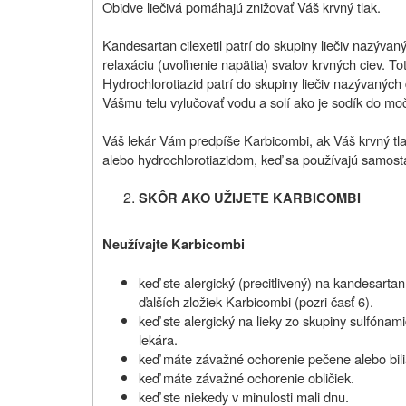
Obidve liečivá pomáhajú znižovať Váš krvný tlak.
Kandesartan cilexetil patrí do skupiny liečiv nazývan
relaxáciu (uvoľnenie napätia) svalov krvných ciev. 
Hydrochlorotiazid patrí do skupiny liečiv nazývanýc
Vášmu telu vylučovať vodu a solí ako je sodík do m
Váš lekár Vám predpíše Karbicombi, ak Váš krvný tla
alebo hydrochlorotiazidom, keď sa používajú samost
SKÔR AKO UŽIJETE KARBICOMBI
Neužívajte Karbicombi
keď ste alergický (precitlivený) na kandesartan
ďalších zložiek Karbicombi (pozri časť 6).
keď ste alergický na lieky zo skupiny sulfónamid
lekára.
keď máte závažné ochorenie pečene alebo biliá
keď máte závažné ochorenie obličiek.
keď ste niekedy v minulosti mali dnu.