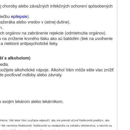
j choroby alebo závažných infekčných ochorení spôsobených
liečbu
epilepsie
).
ažeráka alebo vredov v ústnej dutine).
n.
iách orgánov na zabránenie rejekcie (odmietnutia orgánov).
u na zníženie krvného tlaku ako sú baklofén (liek na uvoľnenie
a niektoré antipsychotické lieky.
šť s alkoholom)
edla.
ožijete alkoholické nápoje. Alkohol Vám môže ešte viac znížiť
te pociťovať mdloby alebo závraty.
o svojim lekárom alebo lekárnikom.
tehotná. Váš lekár Vám zvyčajne odporučí, aby ste prestali užívať Karbicombi predtým, ako
iný liek namiesto Karbicombi. Karbicombi sa neodporúča na začiatku tehotenstva, a nesmie sa