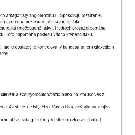
ých antagonisty angiotenzínu II. Spôsobujú rozšírenie,
Toto napomáha poklesu Vášho krvného tlaku.
h diuretiká (močopudné látky). Hydrochlorotiazid pomáha
oču. Toto napomáha poklesu Vášho krvného tlaku.
k nie je dostatočne kontrolovaný kandesartanom cilexetilom
atne.
 cilexetil alebo hydrochlorotiazid alebo na ktorúkoľvek z
ov. Ak si nie ste istý, či sa Vás to týka, opýtajte sa svojho
rnu obštrukciu (problémy s odtokom žlče zo žlčníka).