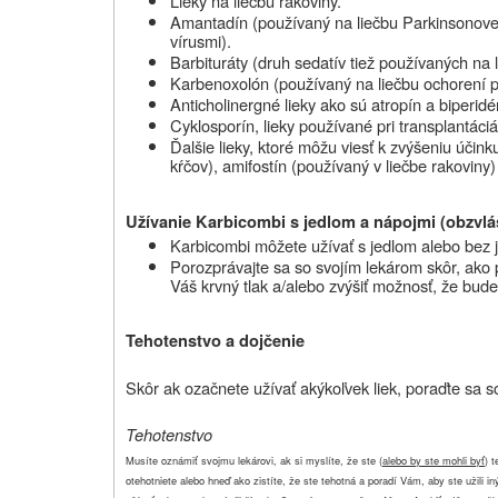
Lieky na liečbu rakoviny.
Amantadín (používaný na liečbu Parkinsonove
vírusmi).
Barbituráty (druh sedatív tiež používaných na 
Karbenoxolón (používaný na liečbu ochorení p
Anticholinergné lieky ako sú atropín a biperidé
Cyklosporín, lieky používané pri transplantác
Ďalšie lieky, ktoré môžu viesť k zvýšeniu účink
kŕčov), amifostín (používaný v liečbe rakoviny) 
Užívanie Karbicombi s jedlom a nápojmi (obzvlá
Karbicombi môžete užívať s jedlom alebo bez j
Porozprávajte sa so svojím lekárom skôr, ako p
Váš krvný tlak a/alebo zvýšiť možnosť, že bude
Tehotenstvo a dojčenie
Skôr ak ozačnete užívať akýkoľvek liek, poraďte sa s
Tehotenstvo
Musíte oznámiť svojmu lekárovi, ak si myslíte, že ste (
alebo by ste mohli byť
) 
otehotniete alebo hneď ako zistíte, že ste tehotná a poradí Vám, aby ste užili 