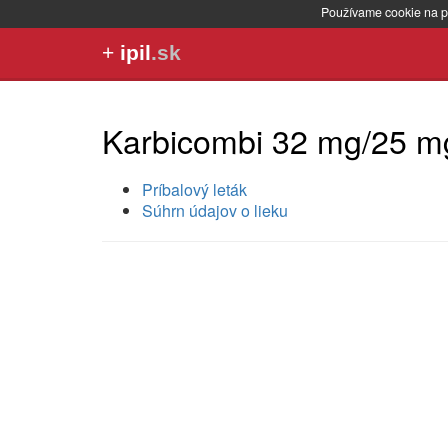
Používame cookie na p
+
ipil
.sk
Karbicombi 32 mg/25 mg
Príbalový leták
Súhrn údajov o lieku