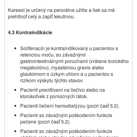
Karesol je určený na perorálne užitie a liek sa má
prehltnúť celý a zapiť tekutinou.
4.3 Kontraindikácie
Solifenacín je kontraindikovaný u pacientov s
retenciou moču, so závažnými
gastrointestinálnymi poruchami (vrátane toxického
megakolónu), myasténiou gravis alebo
glaukómom s úzkym uhlom a u pacientov s
rizikom výskytu týchto stavov.
Pacienti precitlivení na liečivo alebo na
ktorúkoľvek z pomocných látok.
Pacienti liečení hemodialýzou (pozri časť 5.2).
Pacienti so závažným poškodením funkcie
pečene (pozri časť 5.2).
Pacienti so závažným poškodením funkcie