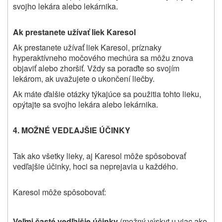
svojho lekára alebo lekárnika.
Ak prestanete užívať liek Karesol
Ak prestanete užívať liek Karesol, príznaky
hyperaktívneho močového mechúra sa môžu znova
objaviť alebo zhoršiť. Vždy sa poraďte so svojím
lekárom, ak uvažujete o ukončení liečby.
Ak máte ďalšie otázky týkajúce sa použitia tohto lieku,
opýtajte sa svojho lekára alebo lekárnika.
4. MOŽNÉ VEDĽAJŠIE ÚČINKY
Tak ako všetky lieky, aj Karesol môže spôsobovať
vedľajšie účinky, hoci sa neprejavia u každého.
Karesol môže spôsobovať:
Veľmi časté vedľajšie účinky
(možný výskyt u viac ako