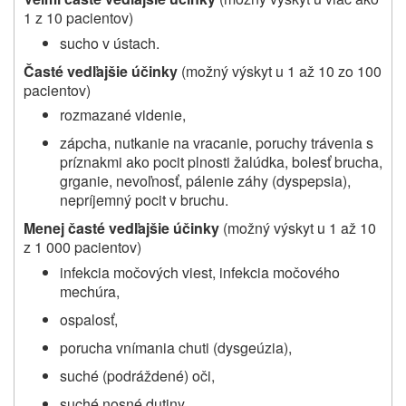
1 z 10 pacientov)
sucho v ústach.
Časté vedľajšie účinky
(možný výskyt u 1 až 10 zo 100
pacientov)
rozmazané videnie,
zápcha, nutkanie na vracanie, poruchy trávenia s
príznakmi ako pocit plnosti žalúdka, bolesť brucha,
grganie, nevoľnosť, pálenie záhy (dyspepsia),
nepríjemný pocit v bruchu.
Menej časté vedľajšie účinky
(možný výskyt u 1 až 10
z 1 000 pacientov)
infekcia močových viest, infekcia močového
mechúra,
ospalosť,
porucha vnímania chuti (dysgeúzia),
suché (podráždené) oči,
suché nosné dutiny,