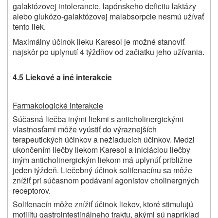
galaktózovej intolerancie, lapónskeho deficitu laktázy
alebo glukózo-galaktózovej malabsorpcie nesmú užívať
tento liek.
Maximálny účinok lieku Karesol je možné stanoviť
najskôr po uplynutí 4 týždňov od začiatku jeho užívania.
4.5 Liekové a iné interakcie
Farmakologické interakcie
Súčasná liečba inými liekmi s anticholinergickými
vlastnosťami môže vyústiť do výraznejších
terapeutických účinkov a nežiaducich účinkov. Medzi
ukončením liečby liekom Karesol a iniciáciou liečby
iným anticholinergickým liekom má uplynúť približne
jeden týždeň. Liečebný účinok solifenacínu sa môže
znížiť pri súčasnom podávaní agonistov cholinergných
receptorov.
Solifenacín môže znížiť účinok liekov, ktoré stimulujú
motilitu gastrointestinálneho traktu, akými sú napríklad