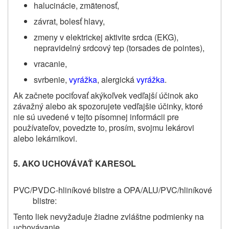
halucinácie, zmätenosť,
závrat, bolesť hlavy,
zmeny v elektrickej aktivite srdca (EKG),
nepravidelný srdcový tep (torsades de pointes),
vracanie,
svrbenie,
vyrážka
, alergická
vyrážka
.
Ak začnete pociťovať akýkoľvek vedľajší účinok ako
závažný alebo ak spozorujete vedľajšie účinky, ktoré
nie sú uvedené v tejto písomnej informácii pre
používateľov, povedzte to, prosím, svojmu lekárovi
alebo lekárnikovi.
5. AKO UCHOVÁVAŤ
KARESOL
PVC/PVDC-hliníkové blistre a OPA/ALU/PVC/hliníkové
blistre:
Tento liek nevyžaduje žiadne zvláštne podmienky na
uchovávanie.