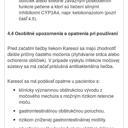
obličiek alebo stredne závažným poškodením
funkcie pečene a ktorí sú liečení silnými
inhibítormi CYP3A4, napr. ketokonazolom (pozri
časť 4.5).
4.4 Osobitné upozornenia a opatrenia pri používaní
Pred začatím liečby liekom Karesol sa majú zhodnotiť
ďalšie príčiny častého močenia (zlyhávanie srdca alebo
ochorenie obličiek). V prípade výskytu infekcie močovej
sústavy sa má začať príslušná antibakteriálna liečba.
Karesol sa má podávať opatrne u pacientov s:
klinicky významnou obštrukciou vývodu z
močového mechúra s možným rizikom retencie
moču.
gastrointestinálnou obštrukčnou poruchou.
rizikom zníženej gastrointestinálnej motility.