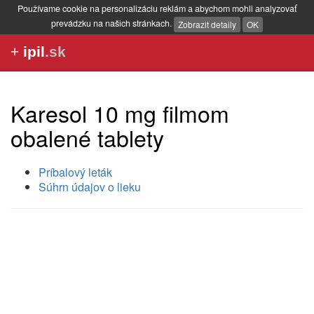
Používame cookie na personalizáciu reklám a abychom mohli analyzovať
prevádzku na našich stránkach.
Zobrazit detaily
OK
+
ipil
.sk
Karesol 10 mg filmom
obalené tablety
Príbalový leták
Súhrn údajov o lieku