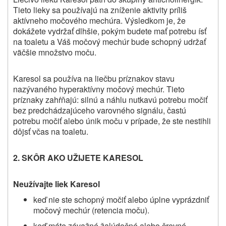
Tieto lieky sa používajú na zníženie aktivity príliš
aktívneho močového mechúra. Výsledkom je, že
dokážete vydržať dlhšie, pokým budete mať potrebu ísť
na toaletu a Váš močový mechúr bude schopný udržať
väčšie množstvo moču.
Karesol sa používa na liečbu príznakov stavu
nazývaného hyperaktívny močový mechúr. Tieto
príznaky zahŕňajú: silnú a náhlu nutkavú potrebu močiť
bez predchádzajúceho varovného signálu, častú
potrebu močiť alebo únik moču v prípade, že ste nestihli
dôjsť včas na toaletu.
2. SKÔR AKO UŽIJETE
KARESOL
Neužívajte liek Karesol
keď nie ste schopný močiť alebo úplne vyprázdniť
močový mechúr (retencia moču).
keď máte závažné žalúdočné alebo črevné