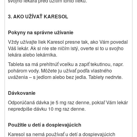
svojho lekára pred užitím tohto lieku.
3. AKO UŽÍVAŤ
KARESOL
Pokyny na správne užívanie
Vždy užívajte liek Karesol presne tak, ako Vám povedal
Váš lekár. Ak si nie ste ničím istý, overte si to u svojho
lekára alebo lekárnika.
Tableta sa má prehltnúť vcelku a zapiť tekutinou, napr.
pohárom vody. Môžete ju užívať podľa vlastného
uváženia – s jedlom alebo bez jedla. Tablety nedrvte.
Dávkovanie
Odporúčaná dávka je 5 mg raz denne, pokiaľ Vám lekár
nepredpíše dávku 10 mg raz denne.
Použitie u detí a dospievajúcich
Karesol sa nemá používať u detí a dospievajúcich