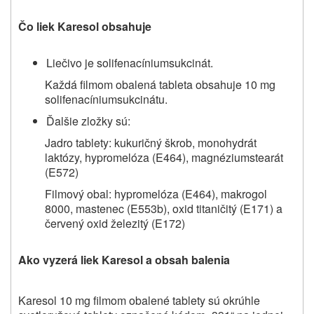
Čo liek Karesol obsahuje
Liečivo je solifenacíniumsukcinát.
Každá filmom obalená tableta obsahuje 10 mg
solifenacíniumsukcinátu.
Ďalšie zložky sú:
Jadro tablety: kukuričný škrob, monohydrát
laktózy, hypromelóza (E464), magnéziumstearát
(E572)
Filmový obal: hypromelóza (E464), makrogol
8000, mastenec (E553b), oxid titaničitý (E171) a
červený oxid železitý (E172)
Ako vyzerá liek Karesol a obsah balenia
Karesol 10 mg filmom obalené tablety sú okrúhle