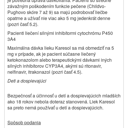
je potrebná úprava dávkovania. Pacienti so stredne
závažným poškodením funkcie pečene (Childvo-
Pughovo skóre 7 až 9) sa majú podrobovať liečbe
opatrne a užívať nie viac ako 5 mg jedenkrát denne
(pozri časť 5.2).
Pacienti liečení silnými inhibítormi cytochrómu P450
3A4
Maximálna dávka lieku Karesol sa má obmedziť na 5
mg v prípade, ak je pacient súčasne liečený
ketokonazolom alebo terapeutickými dávkami iných
silných inhibítorov CYP3A4, akými sú ritonavir,
nelfinavir, itrakonazol (pozri časť 4.5).
Deti a dospievajúci
Bezpečnosť a účinnosť u detí a dospievajúcich mladších
ako 18 rokov nebola doteraz stanovená. Liek Karesol
sa preto nemá používať u detí a dospievajúcich.
Spôsob podania