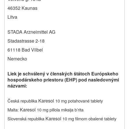
46352 Kaunas
Litva
STADA Arzneimittel AG
Stadastrasse 2-18
61118 Bad Vilbel
Nemecko
Liek je schválený v členských štátoch Európskeho
hospodárskeho priestoru (EHP) pod nasledovnými
názvami:
Karesol
Česká republika
10 mg potahované tablety
Karesol
Malta:
10 mg pillola miksija b’rita
Karesol
Slovenská republika
10 mg filmom obalené tablety