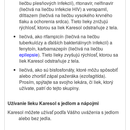
liečbu plesňových infekcií), ritonavir, nelfinavir
(liečivá na liečbu infekcie HIV) a verapamil,
diltiazem (liečivá na liečbu vysokého krvného
tlaku a ochorenia srdca). Tieto lieky znižujú
rýchlosť, ktorou sa liek Karesol odstraňuje z tela.
liečivá, ako rifampicín (liečivá na liečbu
tuberkulózy a ďalších bakteriálnych infekcií) a
fenytoín, karbamazepín (liečivá na liečbu
epilepsie
). Tieto lieky zvyšujú rýchlosť, ktorou sa
liek Karesol odstraňuje z tela.
liečivá, ako sú bisfosfonáty, ktoré môžu spôsobiť
alebo zhoršiť zápal pažeráka (ezofagitída).
Prosím, spýtajte sa svojho lekára, či liek, ktorý
užívate, patrí do tejto skupiny.
Užívanie lieku Karesol s jedlom a nápojmi
Karesol môžete užívať podľa Vášho uváženia s jedlom
alebo bez jedla.