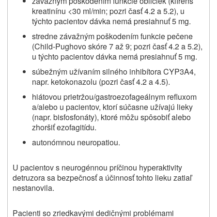
závažným poškodením funkcie obličiek (klírens
kreatinínu <30 ml/min; pozri časť 4.2 a 5.2), u
týchto pacientov dávka nemá presiahnuť 5 mg.
stredne závažným poškodením funkcie pečene
(Child-Pughovo skóre 7 až 9; pozri časť 4.2 a 5.2),
u týchto pacientov dávka nemá presiahnuť 5 mg.
súbežným užívaním silného inhibítora CYP3A4,
napr. ketokonazolu (pozri časť 4.2 a 4.5).
hiátovou prietržou/gastroezofageálnym refluxom
a/alebo u pacientov, ktorí súčasne užívajú lieky
(napr. bisfosfonáty), ktoré môžu spôsobiť alebo
zhoršiť ezofagitídu.
autonómnou neuropatiou.
U pacientov s neurogénnou príčinou hyperaktivity
detruzora sa bezpečnosť a účinnosť tohto lieku zatiaľ
nestanovila.
Pacienti so zriedkavými dedičnými problémami