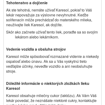
Tehotenstvo a dojčenie
Ak ste tehotná, nemáte užívať Karesol, pokiaľ to Váš
lekár nepovažuje za výslovne nevyhnutné. Keďže
solifenacín môže prechádzať do materského mlieka,
neužívajte liek Karesol, ak dojčíte.
Skôr ako začnete užívať tento liek, poraďte sa so svojím
lekárom alebo lekárnikom.
Vedenie vozidla a obsluha strojov
Karesol môže spôsobovať rozmazané videnie a niekedy
ospalosť alebo únavu. Ak sa u Vás vyskytnú tieto
vedľajšie účinky, neveďte vozidlo a ani neobsluhujte
stroje.
Dôležité informácie o niektorých zložkách lieku
Karesol
Karesol obsahuje mliečny cukor (laktózu). Ak Vám Váš
lekár povedal, že neznášate niektoré cukry, kontaktujte