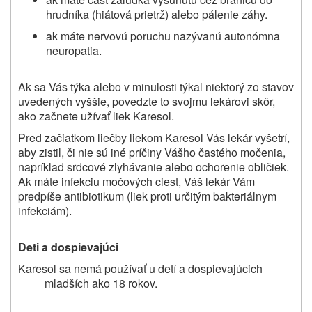
hrudníka (hiátová prietrž) alebo pálenie záhy.
ak máte nervovú poruchu nazývanú autonómna
neuropatia.
Ak sa Vás týka alebo v minulosti týkal niektorý zo stavov
uvedených vyššie, povedzte to svojmu lekárovi skôr,
ako začnete užívať liek Karesol.
Pred začiatkom liečby liekom Karesol Vás lekár vyšetrí,
aby zistil, či nie sú iné príčiny Vášho častého močenia,
napríklad srdcové zlyhávanie alebo ochorenie obličiek.
Ak máte infekciu močových ciest, Váš lekár Vám
predpíše antibiotikum (liek proti určitým bakteriálnym
infekciám).
Deti a dospievajúci
Karesol sa nemá používať u detí a dospievajúcich
mladších ako 18 rokov.