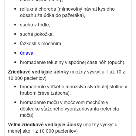
refluxná choroba (mimovoľný návrat kyslého
obsahu žalúdka do pažeráka),
sucho v hrdle,
suchá pokožka,
ťažkosti s močením,
únava
,
hromadenie tekutiny v spodnej časti nôh (opuch).
Zriedkavé vedľajšie účinky
(možný výskyt u 1 až 10 z
10 000 pacientov)
hromadenie veľkého množstva stvrdnutej stolice v
hrubom čreve (zápcha).
hromadenie moču v močovom mechúre v
dôsledku sťaženého vyprázdňovania (retencia
moču).
Veľmi zriedkavé vedľajšie účinky
(možný výskyt u
menej ako 1 z 10 000 pacientov)