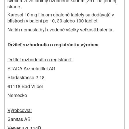
svetloružové tablety označené kódom „391“ na jednej
strane.
Karesol 10 mg filmom obalené tablety sa dodávajú v
blistroch v balení po 10, 30 alebo 100 tabliet.
Na trh nemusia byť uvedené všetky veľkosti balenia.
Držiteľ rozhodnutia o registrácii a výrobca
Držiteľ rozhodnutia o registrácii:
STADA Arzneimittel AG
Stadastrasse 2-18
61118 Bad Vilbel
Nemecko
Výrobcovia:
Sanitas AB
Veiveriu g. 134B