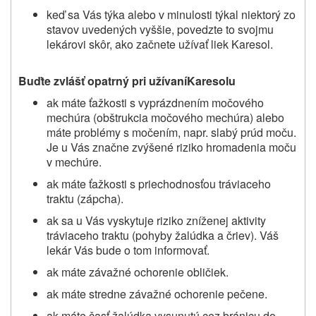
keď sa Vás týka alebo v minulosti týkal niektorý zo
stavov uvedených vyššie, povedzte to svojmu
lekárovi skôr, ako začnete užívať liek Karesol.
Buďte zvlášť
opatrný pri
užívan
í
Karesolu
ak máte ťažkosti s vyprázdnením močového
mechúra (obštrukcia močového mechúra) alebo
máte problémy s močením, napr. slabý prúd moču.
Je u Vás značne zvýšené riziko hromadenia moču
v mechúre.
ak máte ťažkosti s priechodnosťou tráviaceho
traktu (zápcha).
ak sa u Vás vyskytuje riziko zníženej aktivity
tráviaceho traktu (pohyby žalúdka a čriev). Váš
lekár Vás bude o tom informovať.
ak máte závažné ochorenie obličiek.
ak máte stredne závažné ochorenie pečene.
ak máte časť žalúdka vysunutú cez bránicu do