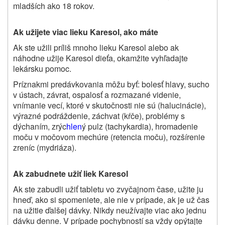
mladších ako 18 rokov.
Ak užijete viac lieku Karesol, ako máte
Ak ste užili príliš mnoho lieku Karesol alebo ak
náhodne užije Karesol dieťa, okamžite vyhľadajte
lekársku pomoc.
Príznakmi predávkovania môžu byť: bolesť hlavy, sucho
v ústach, závrat, ospalosť a rozmazané videnie,
vnímanie vecí, ktoré v skutočnosti nie sú (halucinácie),
výrazné podráždenie, záchvat (kŕče), problémy s
dýchaním, zrýc
hlen
ý pulz (tachykardia), hromadenie
moču v močovom mechúre (retencia moču), rozšírenie
zreníc (mydriáza).
Ak zabudnete užiť liek Karesol
Ak ste zabudli užiť tabletu vo zvyčajnom čase, užite ju
hneď, ako si spomeniete, ale nie v prípade, ak je už čas
na užitie ďalšej dávky. Nikdy neužívajte viac ako jednu
dávku denne. V prípade pochybností sa vždy opýtajte