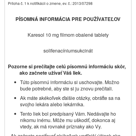
Príloha č. 1 k notifikácii o zmene, ev. č.: 2013/07298
PÍSOMNÁ INFORMÁCIA PRE POUŽÍVATEĽOV
Karesol 10 mg filmom obalené tablety
solifenacíniumsukcinát
Pozorne si prečítajte celú písomnú informáciu skôr,
ako začnete užívať
Váš liek.
Túto písomnú informáciu si uschovajte. Možno
bude potrebné, aby ste si ju znovu prečítali.
Ak máte akékoľvek ďalšie otázky, obráťte sa na
svojho lekára alebo lekárnika.
Tento liek bol predpísaný Vám. Nedávajte ho
nikomu inému. Môže mu uškodiť, dokonca aj
vtedy, ak má rovnaké príznaky ako Vy.
- Ak začnete pociťovať akýkoľvek vedľajší účinok ako