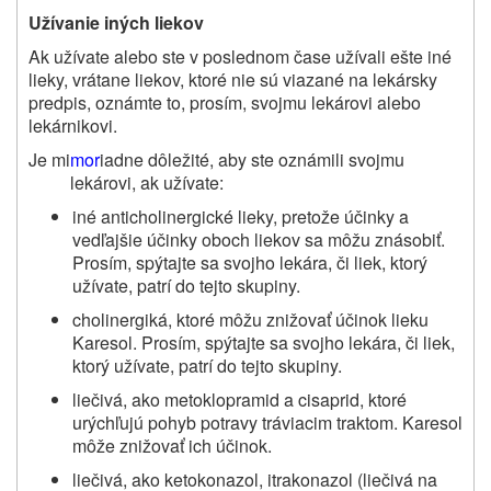
Užívanie iných liekov
Ak užívate alebo ste v poslednom čase užívali ešte iné
lieky, vrátane liekov, ktoré nie sú viazané na lekársky
predpis, oznámte to, prosím, svojmu lekárovi alebo
lekárnikovi.
Je mi
mor
iadne dôležité, aby ste oznámili svojmu
lekárovi, ak užívate:
iné anticholinergické lieky, pretože účinky a
vedľajšie účinky oboch liekov sa môžu znásobiť.
Prosím, spýtajte sa svojho lekára, či liek, ktorý
užívate, patrí do tejto skupiny.
cholinergiká, ktoré môžu znižovať účinok lieku
Karesol. Prosím, spýtajte sa svojho lekára, či liek,
ktorý užívate, patrí do tejto skupiny.
liečivá, ako metoklopramid a cisaprid, ktoré
urýchľujú pohyb potravy tráviacim traktom. Karesol
môže znižovať ich účinok.
liečivá, ako ketokonazol, itrakonazol (liečivá na