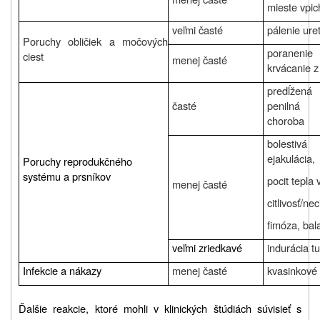
mieste vpic
veľmi časté
pálenie ure
Poruchy obličiek a močových
poraneni
ciest
menej časté
krvácanie z
predĺžená
časté
penilná f
choroba
bolestivá
ejakulácia,
Poruchy reprodukčného
systému a prsníkov
pocit tepla
menej časté
citlivosť/nec
fimóza, bala
veľmi zriedkavé
indurácia t
Infekcie a nákazy
menej časté
kvasinkové 
Ďalšie reakcie, ktoré mohli v klinických štúdiách súvisieť s