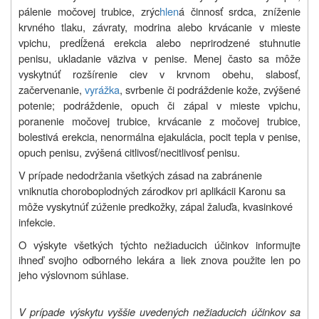
pálenie močovej trubice, zrýc
hlen
á činnosť srdca, zníženie
krvného tlaku, závraty, modrina alebo krvácanie v mieste
vpichu, predĺžená erekcia alebo neprirodzené stuhnutie
penisu, ukladanie väziva v penise. Menej často sa môže
vyskytnúť rozšírenie ciev v krvnom obehu, slabosť,
začervenanie,
vyrážka
, svrbenie či podráždenie kože, zvýšené
potenie;
podráždenie, opuch či zápal v mieste vpichu,
poranenie močovej trubice, krvácanie z močovej trubice,
bolestivá erekcia, nenormálna ejakulácia, pocit tepla v penise,
opuch penisu, zvýšená citlivosť/necitlivosť penisu.
V prípade nedodržania všetkých zásad na zabránenie
vniknutia choroboplodných zárodkov pri aplikácii Karonu sa
môže vyskytnúť
zúženie predkožky, zápal žaluďa, kvasinkové
infekcie.
O výskyte všetkých týchto nežiaducich účinkov informujte
ihneď svojho odborného lekára a liek znova použite len po
jeho výslovnom súhlase.
V prípade výskytu vyššie uvedených nežiaducich účinkov sa