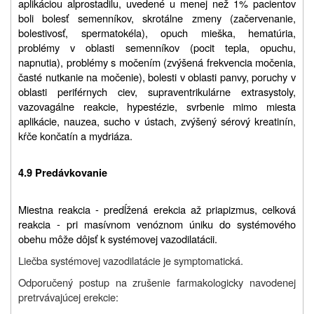
aplikáciou alprostadilu, uvedené u menej než 1% pacientov
boli bolesť semenníkov, skrotálne zmeny (začervenanie,
bolestivosť, spermatokéla), opuch mieška, hematúria,
problémy v oblasti semenníkov (pocit tepla, opuchu,
napnutia), problémy s močením (zvýšená frekvencia močenia,
časté nutkanie na močenie), bolesti v oblasti panvy, poruchy v
oblasti periférnych ciev, supraventrikulárne extrasystoly,
vazovagálne reakcie, hypestézie, svrbenie mimo miesta
aplikácie, nauzea, sucho v ústach, zvýšený sérový kreatinín,
kŕče končatín a mydriáza.
4.9 Predávkovanie
Miestna reakcia - predĺžená erekcia až priapizmus, celková
reakcia - pri masívnom venóznom úniku do systémového
obehu môže dôjsť k systémovej vazodilatácii.
Liečba systémovej vazodilatácie je symptomatická.
Odporučený postup na zrušenie farmakologicky navodenej
pretrvávajúcej erekcie: