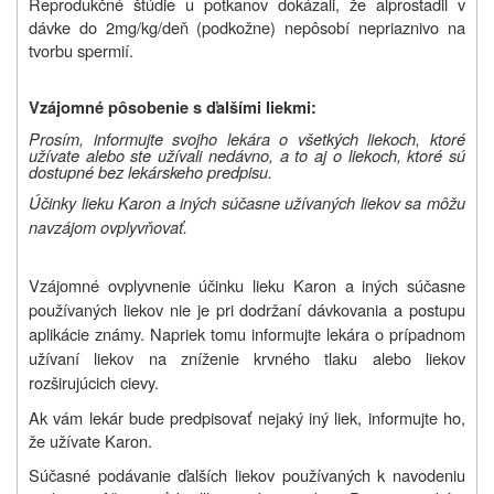
Reprodukčné štúdie u potkanov dokázali, že alprostadil v
dávke do 2mg/kg/deň (podkožne) nepôsobí nepriaznivo na
tvorbu spermií.
Vzájomné pôsobenie s ďalšími liekmi:
Prosím, informujte svojho lekára o všetkých liekoch, ktoré
užívate alebo ste užívali nedávno, a to aj o liekoch, ktoré sú
dostupné bez lekárskeho predpisu.
Účinky lieku Karon a iných súčasne užívaných liekov sa môžu
navzájom ovplyvňovať.
Vzájomné ovplyvnenie účinku lieku Karon a iných súčasne
používaných liekov nie je pri dodržaní dávkovania a postupu
aplikácie známy. Napriek tomu informujte lekára o prípadnom
užívaní liekov na zníženie krvného tlaku alebo liekov
rozširujúcich cievy.
Ak vám lekár bude predpisovať nejaký iný liek, informujte ho,
že užívate Karon.
Súčasné podávanie ďalších liekov používaných k navodeniu