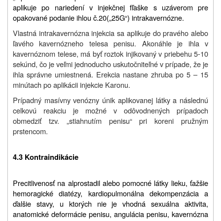
aplikuje po nariedení v injekčnej fľaške s uzáverom pre
opakované podanie ihlou č.20(„25G“) intrakavernózne.
Vlastná intrakavernózna injekcia sa aplikuje do pravého alebo
ľavého kavernózneho telesa penisu. Akonáhle je ihla v
kavernóznom telese, má byť roztok injikovaný v priebehu 5-10
sekúnd, čo je veľmi jednoducho uskutočniteľné v prípade, že je
ihla správne umiestnená. Erekcia nastane zhruba po 5 – 15
minútach po aplikácii injekcie Karonu.
Prípadný masívny venózny únik aplikovanej látky a následnú
celkovú reakciu je možné v odôvodnených prípadoch
obmedziť tzv. „stiahnutím penisu“ pri koreni pružným
prstencom.
4.3 Kontraindikácie
Precitlivenosť na alprostadil alebo pomocné látky lieku, ťažšie
hemoragické diatézy, kardiopulmonálna dekompenzácia a
ďalšie stavy, u ktorých nie je vhodná sexuálna aktivita,
anatomické deformácie penisu, angulácia penisu, kavernózna