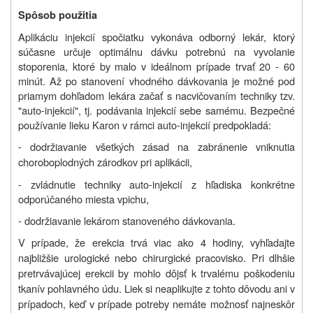
Spôsob použitia
Aplikáciu injekcií spočiatku vykonáva odborný lekár, ktorý
súčasne určuje optimálnu dávku potrebnú na vyvolanie
stoporenia, ktoré by malo v ideálnom prípade trvať 20 - 60
minút. Až po stanovení vhodného dávkovania je možné pod
priamym dohľadom lekára začať s nacvičovaním techniky tzv.
"auto-injekcií", tj. podávania injekcií sebe samému. Bezpečné
používanie lieku Karon v rámci auto-injekcií predpokladá:
- dodržiavanie všetkých zásad na zabránenie vniknutia
choroboplodných zárodkov pri aplikácii,
- zvládnutie techniky auto-injekcií z hľadiska konkrétne
odporúčaného miesta vpichu,
- dodržiavanie lekárom stanoveného dávkovania.
V prípade, že erekcia trvá viac ako 4 hodiny, vyhľadajte
najbližšie urologické nebo chirurgické pracovisko. Pri dlhšie
pretrvávajúcej erekcii by mohlo dôjsť k trvalému poškodeniu
tkanív pohlavného údu. Liek si neaplikujte z tohto dôvodu ani v
prípadoch, keď v prípade potreby nemáte možnosť najneskôr