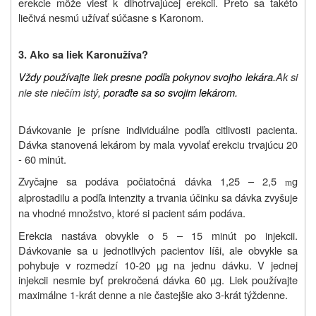
erekcie môže viesť k dlhotrvajúcej erekcii. Preto sa takéto
liečivá nesmú užívať súčasne s Karonom.
3.
Ako sa liek
Karon
užíva?
Vždy používajte liek presne podľa pokynov svojho lekára.
Ak si
nie ste niečím istý,
poraďte sa so svojim lekárom.
Dávkovanie je prísne individuálne podľa citlivosti pacienta.
Dávka stanovená lekárom by mala vyvolať erekciu trvajúcu 20
- 60 minút.
Zvyčajne sa podáva počiatočná dávka 1,25 – 2,5
g
m
alprostadilu a podľa intenzity a trvania účinku sa dávka zvyšuje
na vhodné množstvo, ktoré si pacient sám podáva.
Erekcia nastáva obvykle o 5 – 15 minút po injekcii.
Dávkovanie sa u jednotlivých pacientov líši, ale obvykle sa
pohybuje v rozmedzí 10-20 µg na jednu dávku. V jednej
injekcii nesmie byť prekročená dávka 60 µg. Liek používajte
maximálne 1-krát denne a nie častejšie ako 3-krát týždenne.