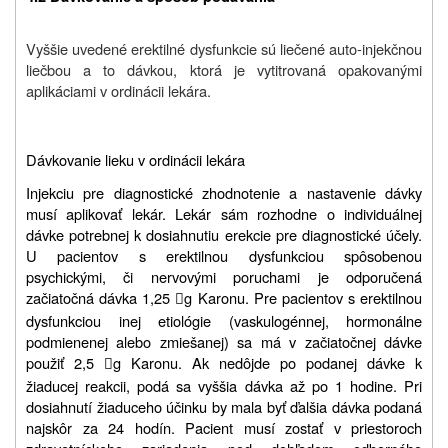
Vyššie uvedené erektilné dysfunkcie sú liečené auto-injekčnou
liečbou a to dávkou, ktorá je vytitrovaná opakovanými
aplikáciami v ordinácii lekára.
Dávkovanie lieku v ordinácii lekára
Injekciu pre diagnostické zhodnotenie a nastavenie dávky
musí aplikovať lekár. Lekár sám rozhodne o individuálnej
dávke potrebnej k dosiahnutiu erekcie pre diagnostické účely.
U pacientov s erektilnou dysfunkciou spôsobenou
psychickými, či nervovými poruchami je odporučená
začiatočná dávka 1,25
g Karonu. Pre pacientov s erektilnou

dysfunkciou inej etiológie (vaskulogénnej, hormonálne
podmienenej alebo zmiešanej) sa má v začiatočnej dávke
použiť 2,5
g Karonu. Ak nedôjde po podanej dávke k

žiaducej reakcii, podá sa vyššia dávka až po 1 hodine. Pri
dosiahnutí žiaduceho účinku by mala byť ďalšia dávka podaná
najskôr za 24 hodín. Pacient musí zostať v priestoroch