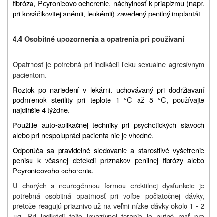
fibróza, Peyronieovo ochorenie, náchylnosť k priapizmu (napr.
pri kosáčikovitej anémii, leukémii) zavedený penilný implantát.
4.4
Osobitné upozornenia a opatrenia pri používaní
Opatrnosť je potrebná pri indikácii lieku sexuálne agresívnym
pacientom.
Roztok po nariedení v lekárni, uchovávaný pri dodržiavaní
podmienok sterility pri teplote 1 °C až 5 °C, používajte
najdlhšie 4 týždne.
Použitie auto-aplikačnej techniky pri psychotických stavoch
alebo pri nespolupráci pacienta nie je vhodné.
Odporúča sa pravidelné sledovanie a starostlivé vyšetrenie
penisu k včasnej detekcii príznakov penilnej fibrózy alebo
Peyronieovoho ochorenia.
U chorých s neurogénnou formou erektilnej dysfunkcie je
potrebná osobitná opatrnosť pri voľbe počiatočnej dávky,
pretože reagujú priaznivo už na veľmi nízke dávky okolo 1 - 2
μg. Pri indikácii tejto invazívnej terapie je nutné mať pre