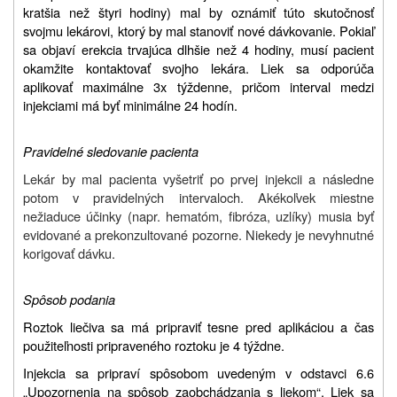
kratšia než štyri hodiny) mal by oznámiť túto skutočnosť
svojmu lekárovi, ktorý by mal stanoviť nové dávkovanie. Pokiaľ
sa objaví erekcia trvajúca dlhšie než 4 hodiny, musí pacient
okamžite kontaktovať svojho lekára. Liek sa odporúča
aplikovať maximálne 3x týždenne, pričom interval medzi
injekciami má byť minimálne 24 hodín.
Pravidelné sledovanie pacienta
Lekár by mal pacienta vyšetriť po prvej injekcii a následne
potom v pravidelných intervaloch. Akékoľvek miestne
nežiaduce účinky (napr. hematóm, fibróza, uzlíky) musia byť
evidované a prekonzultované pozorne. Niekedy je nevyhnutné
korigovať dávku.
Spôsob podania
Roztok liečiva sa má pripraviť tesne pred aplikáciou a čas
použiteľnosti pripraveného roztoku je 4 týždne.
Injekcia sa pripraví spôsobom uvedeným v odstavci 6.6
„
Upozornenia na spôsob zaobchádzania s liekom“. Liek sa