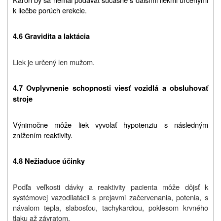
k liečbe porúch erekcie.
4.6 Gravidita a laktácia
Liek je určený len mužom.
4.7 Ovplyvnenie schopnosti viesť vozidlá a obsluhovať
stroje
Výnimočne môže liek vyvolať hypotenziu s následným
znížením reaktivity.
4.8 Nežiaduce účinky
Podľa veľkosti dávky a reaktivity pacienta môže dôjsť k
systémovej vazodilatácii s prejavmi začervenania, potenia, s
návalom tepla, slabosťou, tachykardiou, poklesom krvného
tlaku až závratom.