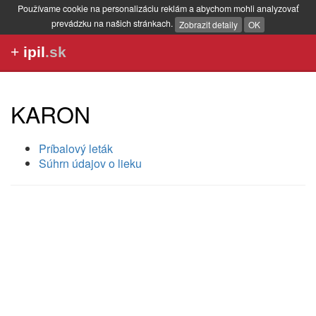
Používame cookie na personalizáciu reklám a abychom mohli analyzovať
prevádzku na našich stránkach.
Zobrazit detaily
OK
+
ipil
.sk
KARON
Príbalový leták
Súhrn údajov o lieku