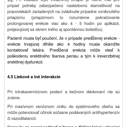
prípad potreby zabezpečenú nasledovnú starostlivosť na
pracoviskách zariadených na zvládnutie prípadne vzniknutého
priapizmu (priapizmom tu rozumieme pokračovanie
prolongovanej erekcie viac ako 4 - 5 hodín po aplikácii,
prejavujúcej sa okrem iného aj spontánnou bolesťou).
Pacienti musia byť poučení, že v prípade predĺženej erekcie -
erekcie trvajúcej dlhšie ako 4 hodiny musia okamžite
kontaktovať lekára. Predĺžená erekcia môže viesť k
poškodeniu erektilného tkaniva penisu a tým k ireverzibilnej
erektilnej dysfunkcii.
4.5 Liekové a iné interakcie
Pri intrakavernóznom podaní a bežnom dávkovaní nie sú
známe.
Pri masívnom venóznom úniku do systémového obehu sa
môže potenciovať účinok súčasne podávaných antihypertenzív
či vazodilatancií.
Karon by sa nemal podávať súčasne s ďalšími liekmi určenými