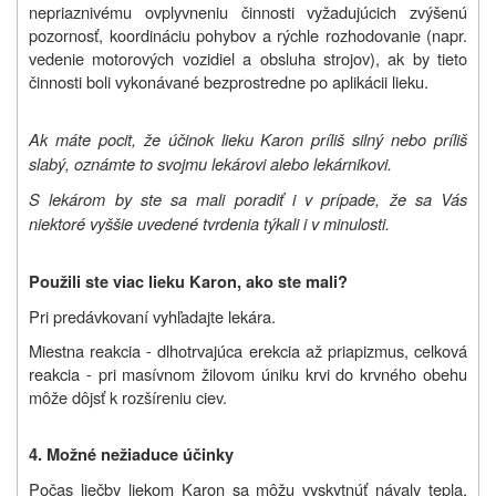
nepriaznivému ovplyvneniu činnosti vyžadujúcich zvýšenú
pozornosť, koordináciu pohybov a rýchle rozhodovanie (napr.
vedenie motorových vozidiel a obsluha strojov), ak by tieto
činnosti boli vykonávané bezprostredne po aplikácii lieku.
Ak máte pocit, že účinok lieku Karon príliš silný nebo príliš
slabý, oznámte to svojmu lekárovi alebo lekárnikovi.
S lekárom by ste sa mali poradiť i v prípade, že sa Vás
niektoré vyššie uvedené tvrdenia týkali i v minulosti.
Použili ste viac lieku Karon, ako ste mali?
Pri predávkovaní vyhľadajte lekára.
Miestna reakcia - dlhotrvajúca erekcia až priapizmus, celková
reakcia - pri masívnom žilovom úniku krvi do krvného obehu
môže dôjsť k rozšíreniu ciev.
4. Možné nežiaduce účinky
Počas liečby liekom Karon sa môžu vyskytnúť návaly tepla,