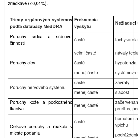
zriedkavé (<0,01%).
Triedy orgánových systémov
Frekvencia
Nežiaduci 
podľa databázy MedDRA
výskytu
Poruchy srdca a srdcovej
časté
tachykardia
činnosti
veľmi časté
návaly tepl
Poruchy ciev
časté
hypotenzia
menej časté
systémová v
časté
závraty
Poruchy nervového systému
menej časté
slabosť
Poruchy kože a podkožného
začervenan
menej časté
tkaniva
pruritus, p
hematóm al
časté
vpichu
Celkové poruchy a reakcie v
mieste podania
podrážden
menej časté