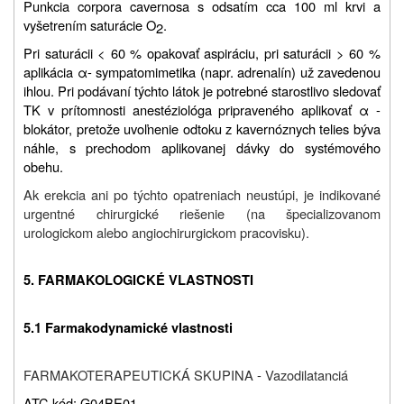
Punkcia corpora cavernosa s odsatím cca 100 ml krvi a
vyšetrením saturácie O
.
2
Pri saturácii < 60 % opakovať aspiráciu, pri saturácii > 60 %
aplikácia α- sympatomimetika (napr. adrenalín) už zavedenou
ihlou. Pri podávaní týchto látok je potrebné starostlivo sledovať
TK v prítomnosti anestéziológa pripraveného aplikovať α -
blokátor, pretože uvoľnenie odtoku z kavernóznych telies býva
náhle, s prechodom aplikovanej dávky do systémového
obehu.
Ak erekcia ani po týchto opatreniach neustúpi, je indikované
urgentné chirurgické riešenie (na špecializovanom
urologickom alebo angiochirurgickom pracovisku).
5. FARMAKOLOGICKÉ VLASTNOSTI
5.1 Farmakodynamické vlastnosti
FARMAKOTERAPEUTICKÁ SKUPINA - Vazodilatanciá
ATC kód: G04BE01