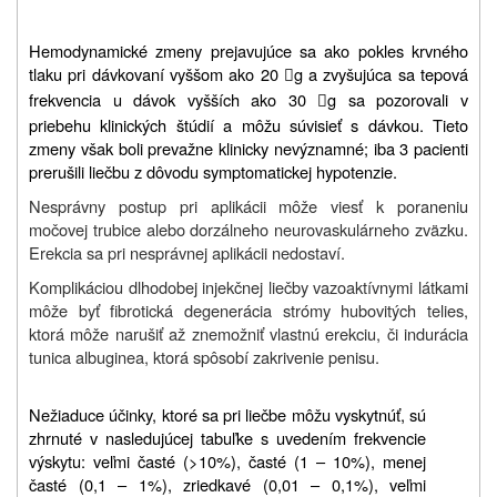
Hemodynamické zmeny prejavujúce sa ako pokles krvného
tlaku pri dávkovaní vyššom ako 20
g a zvyšujúca sa tepová

frekvencia u dávok vyšších ako 30
g sa pozorovali v

priebehu klinických štúdií a môžu súvisieť s dávkou. Tieto
zmeny však boli prevažne klinicky nevýznamné; iba 3 pacienti
prerušili liečbu z dôvodu symptomatickej hypotenzie.
Nesprávny postup pri aplikácii môže viesť k poraneniu
močovej trubice alebo dorzálneho neurovaskulárneho zväzku.
Erekcia sa pri nesprávnej aplikácii nedostaví.
Komplikáciou dlhodobej injekčnej liečby vazoaktívnymi látkami
môže byť fibrotická degenerácia strómy hubovitých telies,
ktorá môže narušiť až znemožniť vlastnú erekciu, či indurácia
tunica albuginea, ktorá spôsobí zakrivenie penisu.
Nežiaduce účinky, ktoré sa pri liečbe môžu vyskytnúť, sú
zhrnuté v nasledujúcej tabuľke s uvedením frekvencie
výskytu: veľmi časté (>10%), časté (1 – 10%), menej
časté (0,1 – 1%), zriedkavé (0,01 – 0,1%), veľmi