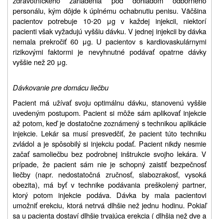
zdravotníckeho zariadenia pod dohľadom odborného
personálu, kým dôjde k úplnému ochabnutiu penisu. Väčšina
pacientov potrebuje 10-20 μg v každej injekcii, niektorí
pacienti však vyžadujú vyššiu dávku. V jednej injekcii by dávka
nemala prekročiť 60 μg. U pacientov s kardiovaskulárnymi
rizikovými faktormi je nevyhnutné podávať opatrne dávky
vyššie než 20 μg.
Dávkovanie pre domácu liečbu
Pacient má užívať svoju optimálnu dávku, stanovenú vyššie
uvedeným postupom. Pacient si môže sám aplikovať injekcie
až potom, keď je dostatočne zoznámený s technikou aplikácie
injekcie. Lekár sa musí presvedčiť, že pacient túto techniku
zvládol a je spôsobilý si injekciu podať. Pacient nikdy nesmie
začať samoliečbu bez podrobnej inštrukcie svojho lekára. V
prípade, že pacient sám nie je schopný zaistiť bezpečnosť
liečby (napr. nedostatočná zručnosť, slabozrakosť, vysoká
obezita), má byť v technike podávania preškolený partner,
ktorý potom injekcie podáva. Dávka by mala pacientovi
umožniť erekciu, ktorá netrvá dlhšie než jednu hodinu. Pokiaľ
sa u pacienta dostaví dlhšie trvajúca erekcia ( dlhšia než dve a