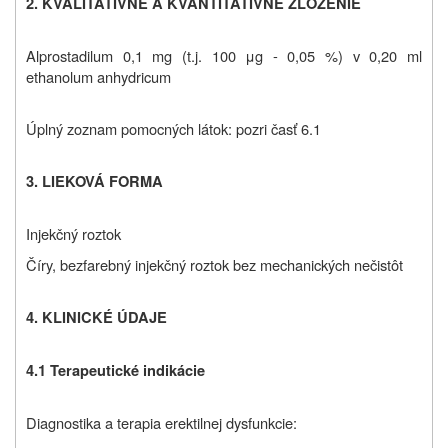
2. KVALITATÍVNE A KVANTITATÍVNE ZLOŽENIE
Alprostadilum 0,1 mg (t.j. 100 μg - 0,05 %) v 0,20 ml
ethanolum anhydricum
Úplný zoznam pomocných látok: pozri časť 6.1
3. LIEKOVÁ FORMA
Injekčný roztok
Číry, bezfarebný injekčný roztok bez mechanických nečistôt
4. KLINICKÉ ÚDAJE
4.1 Terapeutické indikácie
Diagnostika a terapia erektilnej dysfunkcie: