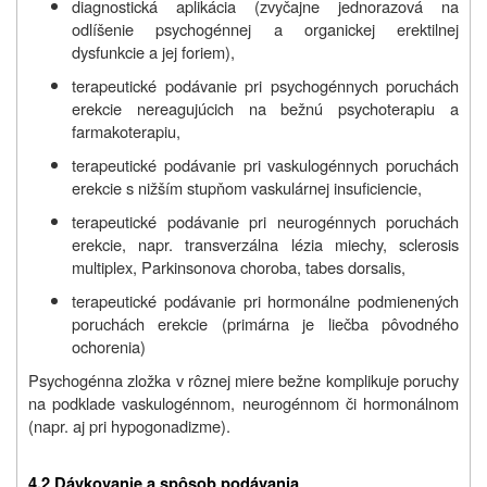
diagnostická aplikácia (zvyčajne jednorazová na
odlíšenie psychogénnej a organickej erektilnej
dysfunkcie a jej foriem),
terapeutické podávanie pri psychogénnych poruchách
erekcie nereagujúcich na bežnú psychoterapiu a
farmakoterapiu,
terapeutické podávanie pri vaskulogénnych poruchách
erekcie s nižším stupňom vaskulárnej insuficiencie,
terapeutické podávanie pri neurogénnych poruchách
erekcie, napr. transverzálna lézia miechy, sclerosis
multiplex, Parkinsonova choroba, tabes dorsalis,
terapeutické podávanie pri hormonálne podmienených
poruchách erekcie (primárna je liečba pôvodného
ochorenia)
Psychogénna zložka v rôznej miere bežne komplikuje poruchy
na podklade vaskulogénnom, neurogénnom či hormonálnom
(napr. aj pri hypogonadizme).
4.2 Dávkovanie a spôsob podávania