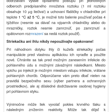
dodržiavaní vyššie opísaného postupu pri jednotlivých
odberoch predpísaného množstva roztoku (1 ml roztoku
obsahuje 10 μg liečiva!) a uchovaní fľaštičky v chladničke pri
teplote
1 °C až 5 °C
, je možné toto balenie používať počas 4
týždňov (nesmie sa dávať na výparník chladničky alebo do
mrazničky, roztok nesmie zamrznúť, po zamrznutí a
opätovnom roz
mrazení
sa nedá roztok použiť).
Striekačku ani ihlu nikdy nepoužívajte opakovane!
Pri náhodnom dotyku ihly či kužeľa striekačky počas
manipulácie pred vlastnou aplikáciou ich vyraďte a použite
nové. Chránite sa tak pred možným zanesením infekcie do
pohlavného údu s možnými závažnými následkami. Miesto
vpichu po injekcii je možným miestom vstupu infekcie, vrátane
pohlavných chorôb. Odporúčame vám preto dbať nielen na
pravidlá bezpečného sexu (výber partnera a ochranných
prostriedkov), ale aj dôsledné dodržiavanie osobnej hygieny
pri pohlavnom styku.
Výnimočne môže liek vyvolať pokles krvného tlaku s
následným znížením reaktivity. Môže tak dôjsť k