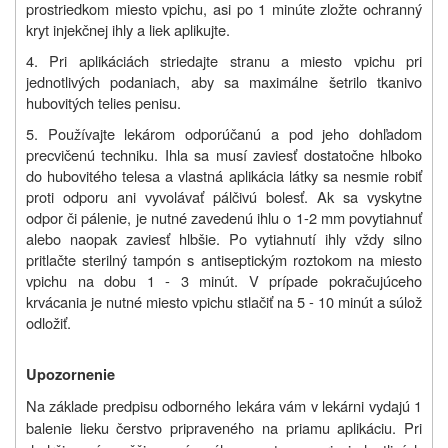
prostriedkom miesto vpichu, asi po 1 minúte zložte ochranný
kryt injekčnej ihly a liek aplikujte.
4. Pri aplikáciách striedajte stranu a miesto vpichu pri
jednotlivých podaniach, aby sa maximálne šetrilo tkanivo
hubovitých telies penisu.
5. Používajte lekárom odporúčanú a pod jeho dohľadom
precvičenú techniku. Ihla sa musí zaviesť dostatočne hlboko
do hubovitého telesa a vlastná aplikácia látky sa nesmie robiť
proti odporu ani vyvolávať pálčivú bolesť. Ak sa vyskytne
odpor či pálenie, je nutné zavedenú ihlu o 1-2 mm povytiahnuť
alebo naopak zaviesť hlbšie. Po vytiahnutí ihly vždy silno
pritlačte sterilný tampón s antiseptickým roztokom na miesto
vpichu na dobu 1 - 3 minút. V prípade pokračujúceho
krvácania je nutné miesto vpichu stlačiť na 5 - 10 minút a súlož
odložiť.
Upozornenie
Na základe predpisu odborného lekára vám v lekárni vydajú 1
balenie lieku čerstvo pripraveného na priamu aplikáciu. Pri