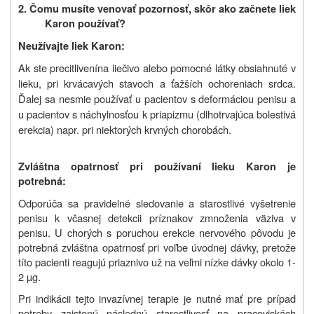
2. Čomu musíte venovať pozornosť, skôr ako začnete liek
Karon po
užívať?
Neužívajte liek
Karon:
Ak ste
precitlivení
na liečivo alebo pomocné látky obsiahnuté v
lieku, pri krvácavých stavoch a ťažších ochoreniach srdca.
Ďalej sa nesmie používať u pacientov s deformáciou penisu a
u pacientov s náchylnosťou k priapizmu (dlhotrvajúca bolestivá
erekcia) napr. pri niektorých krvných chorobách.
Zvláštna opatrnosť pri používaní lieku Karon je
potrebná:
Odporúča sa pravidelné sledovanie a starostlivé vyšetrenie
penisu k včasnej detekcii príznakov zmnoženia väziva v
penisu. U chorých s poruchou erekcie nervového pôvodu je
potrebná zvláštna opatrnosť pri voľbe úvodnej dávky, pretože
títo pacienti reagujú priaznivo už na veľmi nízke dávky okolo 1-
2 µg.
Pri indikácii tejto invazívnej terapie je nutné mať pre prípad
potreby zaistenú následnú starostlivosť na pracoviskách