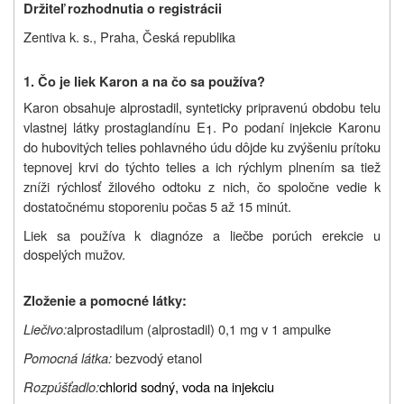
Držiteľ rozhodnutia o registrácii
Zentiva k. s., Praha, Česká republika
1. Čo je liek Karon a na čo sa používa?
Karon obsahuje alprostadil, synteticky pripravenú obdobu telu
vlastnej látky prostaglandínu E
. Po podaní injekcie Karonu
1
do hubovitých telies pohlavného údu dôjde ku zvýšeniu prítoku
tepnovej krvi do týchto telies a ich rýchlym plnením sa tiež
zníži rýchlosť žilového odtoku z nich, čo spoločne vedie k
dostatočnému stoporeniu počas 5 až 15 minút.
Liek sa používa k diagnóze a liečbe porúch erekcie u
dospelých mužov.
Zloženie
a pomocné látky:
Liečivo:
alprostadilum (alprostadil) 0,1 mg v 1 ampulke
Pomocná látka:
bezvodý etanol
Rozpúšťadlo:
chlorid sodný, voda na injekciu