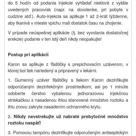
do 5 hodín od podania injekcie vyhľadať niektoré z vyššie
uvedených pracovísk (napr. na dovolenke, pri pobyte v
cudzine atď.). Auto-injekcia sa aplikuje 1 až 2-krát týždenne,
aby tkanivá v mieste vpichu mali dostatok času na zhojenie.
V prípade neúspešnej aplikácie (tj. bez vyvolania dostatočnej
erekcie) podanie v ten istý deň nikdy neopakujte!
Postup pri aplikácii
Karon sa aplikuje z fľaštičky s prepichovacím uzáverom, v
ktorej bol liek nariedený a pripravený v lekárni.
1. Gumenný uzáver fľaštičky s liekom Karon dezinfikujte
odporúčaným dezinfekčným prostriedkom, asi po 1 minúte
odoberte čerstvo vybalenou jednorazovou injekčnou
striekačkou s nasadenou ihlou stanovené množstvo roztoku a
ihlu znovu zakryte nasadením ochranného krytu.
2.
Nikdy nevstrekujte už nabraté prebytočné množstvo
roztoku naspäť!
3. Pomocou tampónu dezinfikujte odporučeným antiseptickým