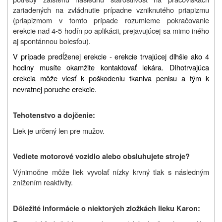
zariadených na zvládnutie prípadne vzniknutého priapizmu
(priapizmom v tomto prípade rozumieme pokračovanie
erekcie nad 4-5 hodín po aplikácii, prejavujúcej sa mimo iného
aj spontánnou bolesťou).
V prípade predĺženej erekcie - erekcie trvajúcej dlhšie ako 4
hodiny musíte okamžite kontaktovať lekára. Dlhotrvajúca
erekcia môže viesť k poškodeniu tkaniva penisu a tým k
nevratnej poruche erekcie.
Tehotenstvo a dojčenie:
Liek je určený len pre mužov.
Vediete motorové vozidlo alebo obsluhujete stroje?
Výnimočne môže liek vyvolať nízky krvný tlak s následným
znížením reaktivity.
Dôležité informácie o niektorých zložkách lieku
Karon
: