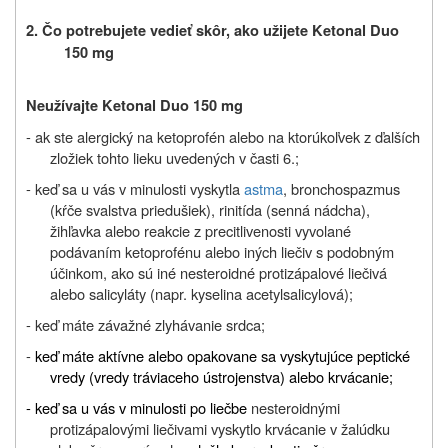
2. Čo potrebujete vedieť skôr, ako užijete Ketonal Duo
150 mg
Neužívajte Ketonal Duo 150 mg
- ak ste alergický na ketoprofén alebo na ktorúkoľvek z ďalších
zložiek tohto lieku uvedených v časti 6.;
- keď sa u vás v minulosti vyskytla
astma
, bronchospazmus
(kŕče svalstva priedušiek), rinitída (senná nádcha),
žihľavka alebo reakcie z precitlivenosti vyvolané
podávaním ketoprofénu alebo iných liečiv s podobným
účinkom, ako sú iné nesteroidné protizápalové liečivá
alebo salicyláty (napr. kyselina acetylsalicylová);
- keď máte závažné zlyhávanie srdca;
-
keď máte aktívne alebo opakovane sa vyskytujúce peptické
vredy (vredy tráviaceho ústrojenstva) alebo krvácanie;
- keď sa u vás v minulosti po liečbe
nesteroidnými
protizápalovými liečivami vyskytlo krvácanie v žalúdku