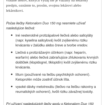
vrátane liekov, ktorých výdaj nie je viazaný na lekársky
predpis, oznámte to, prosím, svojmu lekárovi alebo
lekárnikovi.
Počas liečby Ketonalom Duo 150 mg nesmiete užívať
nasledujúce liečivá:
iné nesteroidné protizápalové liečivá alebo salicyláty
(napr. kyselina salicylová) kvôli zvýšenému riziku
krvácania v žalúdku alebo čreve a tvorbe vredov.
Liečivá s protizrážavým účinkom (napr. heparín,
warfarín) alebo liečivá zabraňujúce zhlukovaniu krvných
doštičiek (klopidogrel, tiklopidín) kvôli zvýšenému riziku
krvácania.
lítium (používané na liečbu psychických ochorení).
Ketoprofén môže zosilniť účinok lítia.
vysoké dávky metotrexátu (liečivo na liečbu rakoviny a
reumatických ochorení), kvôli riziku závažnej toxicity.
Pri užívaní nasledujúcich liečiv spolu s Ketonalom Duo 150