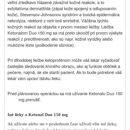
veľmi zriedkavo hlásené závažné kožné reakcie, a to
exfoliatívna dermatitída (zápal kože spojený s odlupovaním
kože), Stevensov-Johnsonov syndróm a toxická epidermálna
nekrolýza, niektoré z nich boli smrteľné. Väčšina týchto
kožných reakcií sa objavila v prvom mesiaci liečby. Liečba
Ketonalom Duo 150 mg sa má preto ukončiť pri prvom výskyte
reakcií z precitlivenosti, ako sú napr. kožné vyrážky alebo
mukózne lézie (poškodenie sliznice).
Pri dlhodobej liečbe ketoprofénom môže váš lekár vyžadovať
častejšie sledovanie krvného obrazu, ako aj funkcie obličiek a
pečene, najmä, ak ste starší pacient. Ak to bude potrebné váš
lekár vám upraví dávku lieku.
Pred plánovanou operáciou sa má užívanie Ketonalu Duo 150
mg prerušiť.
Iné lieky a Ketonal Duo 150 mg
Ak užívate alebo ste v poslednom čase užívali ešte iné lieky,