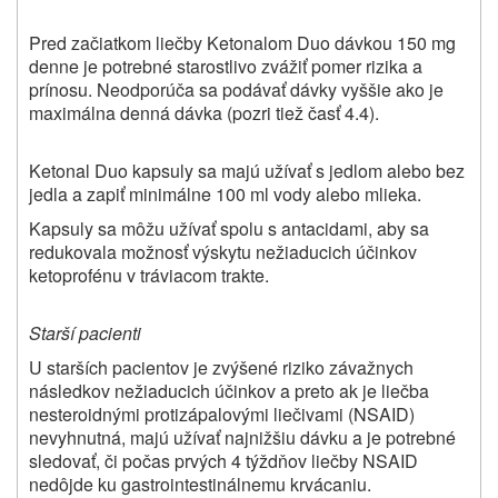
Pred začiatkom liečby Ketonalom Duo dávkou 150 mg
denne je potrebné starostlivo zvážiť pomer rizika a
prínosu. Neodporúča sa podávať dávky vyššie ako je
maximálna denná dávka (pozri tiež časť 4.4).
Ketonal Duo kapsuly sa majú užívať s jedlom alebo bez
jedla a zapiť minimálne 100 ml vody alebo mlieka.
Kapsuly sa môžu užívať spolu s antacidami, aby sa
redukovala možnosť výskytu nežiaducich účinkov
ketoprofénu v tráviacom trakte.
Starší pacienti
U starších pacientov je zvýšené riziko závažnych
následkov nežiaducich účinkov a preto ak je liečba
nesteroidnými protizápalovými liečivami (NSAID)
nevyhnutná, majú užívať najnižšiu dávku a je potrebné
sledovať, či počas prvých 4 týždňov liečby NSAID
nedôjde ku gastrointestinálnemu krvácaniu.