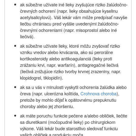
ak súbežne užívate iné lieky zvyšujúce riziko žalúdočno-
črevných ochorení (napr. lieky obsahujúce kyselinu
acetylsalicylovú). Váš lekár vám môže predpísať navyše
liečbu chrániacu pred vyššie uvedenými žalúdočno-
črevnými ochoreniami (napr. misoprostol alebo iné
liečivá).
ak súbežne užívate lieky, ktoré môžu zvyšovať riziko
vzniku vredov alebo krvácania, ako sú perorálne
kortikosteroidy alebo antikoagulanciá (lieky proti
zrážaniu krvi, napr. warfarín), antiagregačné liečivá
(liečivá znižujúce riziko tvorby krvnej zrazeniny, napr.
klopidogrel, tiklopidín).
ak sa u vás v minulosti vyskytli ochorenia žalúdka alebo
čreva (napr. ulcerózna kolitída,
Crohnova choroba
),
pretože by mohlo dôjsť k opätovnému prepuknutiu
choroby alebo jej zhoršeniu.
ak máte poruchu funkcie pečene a/alebo obličiek, liečite
sa diuretikami (močopudné lieky) po chirurgickom
výkone. Váš lekár bude starostlivo sledovať funkciu
vašich obličiek a produkciu moča.