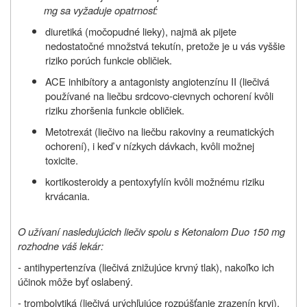
mg sa vyžaduje opatrnosť:
diuretiká (močopudné lieky), najmä ak pijete
nedostatočné množstvá tekutín, pretože je u vás vyššie
riziko porúch funkcie obličiek.
ACE inhibítory a antagonisty angiotenzínu II (liečivá
používané na liečbu srdcovo-cievnych ochorení kvôli
riziku zhoršenia funkcie obličiek.
Metotrexát (liečivo na liečbu rakoviny a reumatických
ochorení), i keď v nízkych dávkach, kvôli možnej
toxicite.
kortikosteroidy a pentoxyfylín kvôli možnému riziku
krvácania.
O užívaní nasledujúcich liečiv spolu s
Ketonalom Duo 150 mg
rozhodne váš lekár:
-
antihypertenzíva (liečivá znižujúce krvný tlak), nakoľko ich
účinok môže byť oslabený.
- trombolytiká (liečivá urýchľujúce rozpúšťanie zrazenín krvi).