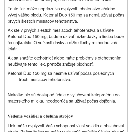
Tento liek môže nepriaznivo ovplyvniť tehotenstvo a/alebo
vývoj vášho plodu. Ketonal Duo 150 mg sa nemá užívať počas
prvých šiestich mesiacov tehotenstva.
Ak ste v prvých šiestich mesiacoch tehotenstva a užívate
Ketonal Duo 150 mg, budete užívať nízke dávky a liečba bude
čo najkratšia. O veľkosti dávky a dĺžke liečby rozhodne váš
lekár.
Ak sa snažíte otehotnieť alebo máte problémy s otehotnením,
neužívajte tento liek, pretože znižuje plodnosť.
Ketonal Duo 150 mg sa nesmie užívať počas posledných
troch mesiacov tehotenstva.
Nakoľko nie sú dostupné údaje o vylučovaní ketoprofénu do
materského mlieka, neodporúča sa užívať počas dojčenia.
Vedenie vozidiel a obsluha strojov
Liek môže ovplyvniť Vašu schopnosť viesť vozidlo a obsluhovať
stroje. Počas liečby sa môžu vyskytnúť vedľajšie účinky, ako sú