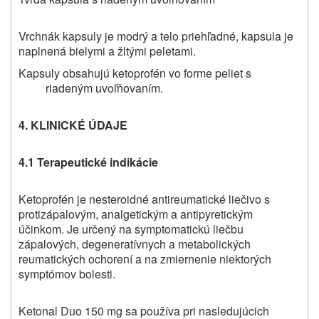
Vrchnák kapsuly je modrý a telo priehľadné, kapsula je
naplnená bielymi a žltými peletami.
Kapsuly obsahujú ketoprofén vo forme peliet s
riadeným uvoľňovaním.
4. KLINICKÉ ÚDAJE
4.1 Terapeutické indikácie
Ketoprofén je nesteroidné antireumatické liečivo s
protizápalovým, analgetickým a antipyretickým
účinkom. Je určený na symptomatickú liečbu
zápalových, degeneratívnych a metabolických
reumatických ochorení a na zmiernenie niektorých
symptómov bolesti.
Ketonal Duo 150 mg sa používa pri nasledujúcich