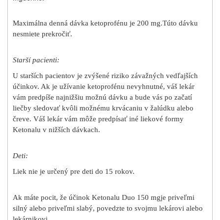
Maximálna denná dávka ketoprofénu je 200 mg.Túto dávku
nesmiete prekročiť.
Starší pacienti:
U starších pacientov je zvýšené riziko závažných vedľajších
účinkov. Ak je užívanie ketoprofénu nevyhnutné, váš lekár
vám predpíše najnižšiu možnú dávku a bude vás po začatí
liečby sledovať kvôli možnému krvácaniu v žalúdku alebo
čreve. Váš lekár vám môže predpísať iné liekové formy
Ketonalu v nižších dávkach.
Deti:
Liek nie je určený pre deti do 15 rokov.
Ak máte pocit, že účinok Ketonalu Duo 150 mgje priveľmi
silný alebo priveľmi slabý, povedzte to svojmu lekárovi alebo
lekárnikovi.