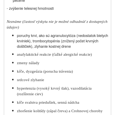
pečene
- zvýšenie telesnej hmotnosti
Neznáme (častosť výskytu nie je možné odhadnúť z dostupných
údajov)
poruchy krvi, ako sú agranulocytóza (nedostatok bielych
krviniek), trombocytopénia
(znížený počet krvných
doštičiek), zlyhanie kostnej drene
anafylaktické reakcie (ťažké alergické reakcie)
zmeny nálady
kŕče, dyzgeúzia (porucha trávenia)
srdcové zlyhanie
hypertenzia (vysoký krvný tlak), vazodilatácia
(rozšírenie ciev)
kŕče svalstva priedušiek, senná nádcha
zhoršenie kolitídy (zápal čreva) a Crohnovej choroby