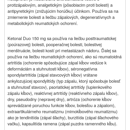
protizápalovým, analgetickým (pôsobiacim proti bolesti) a
antipyretickým (znižujúcim horúčku) účinkom. Používa sa na
zmiernenie bolesti a liečbu zápalových, degeneratívnych a
metabolických reumatických ochorení.
Ketonal Duo 150 mg sa používa na liečbu posttraumatickej
(poúrazovej) bolesti, pooperačnej bolesti, bolestivej
menštruácie, bolesti kostí pri metastázach nádoru. Ďalej sa
používa na liečbu reumatických ochorení, ako sú reumatoidná
artritída (ochorenie spôsobujúce zápal kĺbov vedúce k
deformáciám a stuhnutosti kĺbov), séronegatívna
spondylartritída (zápal stavcových kĺbov) vrátane
ankylozujúcej spondylitídy (typ zápalu, ktorý spôsobuje bolesť
a stuhnutosť stavcov), psoriatickej artritídy (lupienkového
zápalu kĺbov), reaktívnej artritídy (reaktívneho zápalu kĺbov),
dny, pseudodny (nepravej dny), artróza (ochorenie kĺbov
sprevádzané poruchou funkcie kĺbov, bolesťou a zápalom),
extraartikulárneho reumatizmu (mimokĺbového reumatizmu)
ako je tendinitída (zápal šľachy), burzitída (zápal šľachového
vačku), kapsulitída ramena (zápal puzdra ramenného kĺbu).