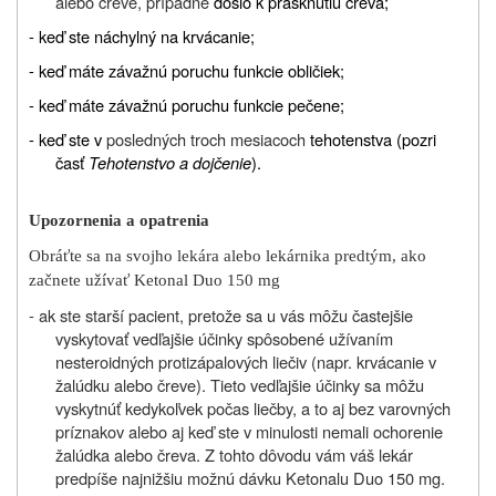
alebo čreve, prípadne
došlo k prasknutiu čreva;
- keď ste náchylný na krvácanie;
- keď máte závažnú poruchu funkcie obličiek;
- keď máte závažnú poruchu funkcie pečene;
- keď ste v
posledných troch mesiacoch
tehotenstva (pozri
časť
Tehotenstvo a dojčenie
).
Upozornenia a opatrenia
Obráťte sa na svojho lekára alebo lekárnika predtým, ako
začnete užívať Ketonal Duo 150 mg
- ak ste starší pacient, pretože sa u vás môžu častejšie
vyskytovať vedľajšie účinky spôsobené užívaním
nesteroidných protizápalových liečiv (napr. krvácanie v
žalúdku alebo čreve). Tieto vedľajšie účinky sa môžu
vyskytnúť kedykoľvek počas liečby, a to aj bez varovných
príznakov alebo aj keď ste v minulosti nemali ochorenie
žalúdka alebo čreva. Z tohto dôvodu vám váš lekár
predpíše najnižšiu možnú dávku Ketonalu Duo 150 mg.