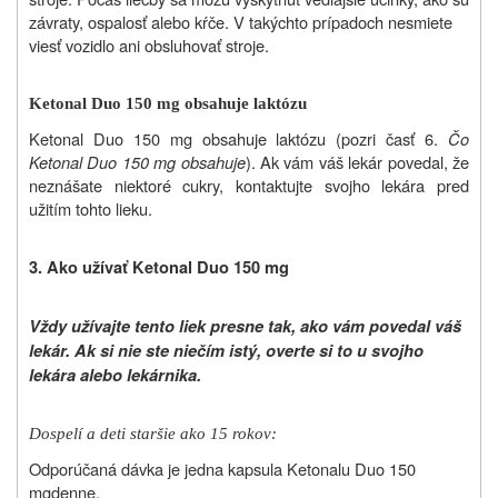
závraty, ospalosť alebo kŕče. V takýchto prípadoch nesmiete
viesť vozidlo ani obsluhovať stroje.
Ketonal Duo 150 mg obsahuje laktózu
Ketonal Duo 150 mg obsahuje laktózu (pozri časť 6.
Čo
Ketonal Duo 150 mg
obsahuje
). Ak vám váš lekár povedal, že
neznášate niektoré cukry, kontaktujte svojho lekára pred
užitím tohto lieku.
3. Ako užívať Ketonal Duo 150 mg
Vždy užívajte
tento liek
presne tak, ako vám povedal váš
lekár. Ak si nie ste niečím istý, overte si to u svojho
lekára alebo lekárnika.
Dospelí a deti staršie ako 15 rokov:
Odporúčaná dávka je jedna kapsula
Ketonalu Duo 150
mg
denne.