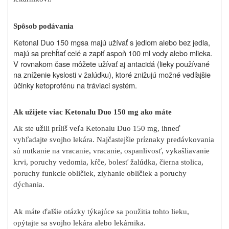
Spôsob podávania
Ketonal Duo 150 mg
sa majú užívať s jedlom alebo bez jedla,
majú sa prehĺtať celé a zapiť aspoň 100 ml vody alebo mlieka.
V rovnakom čase môžete užívať aj antacidá (lieky používané
na zníženie kyslosti v žalúdku), ktoré znižujú možné vedľajšie
účinky ketoprofénu na tráviaci systém.
Ak užijete viac Ketonalu Duo 150 mg
ako máte
Ak ste užili príliš veľa Ketonalu Duo 150 mg, ihneď
vyhľadajte svojho lekára. Najčastejšie príznaky predávkovania
sú nutkanie na vracanie, vracanie, ospanlivosť, vykašliavanie
krvi, poruchy vedomia, kŕče, bolesť žalúdka, čierna stolica,
poruchy funkcie obličiek, zlyhanie obličiek a poruchy
dýchania.
Ak máte ďalšie otázky týkajúce sa použitia tohto lieku,
opýtajte sa svojho lekára alebo lekárnika.