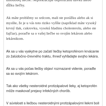
dĺžku liečby.
Ak máte problémy so srdcom, mali ste porážku alebo ak si
myslíte, že je u vás toto riziko vyššie (napríklad máte vysoký
krvný tlak, cukrovku, vysokú hladinu cholesterolu, alebo ste
fajčiar), poraďte sa o vašej liečbe so svojím lekárom alebo
lekárnikom.
Ak sa u vás vyskytne po začatí liečby ketoprofénom krvácanie
zo žalúdočno-črevného traktu, ihneď vyhľadajte svojho lekára.
Ak sa u vás počas liečby objaví rozmazané videnie, poraďte
sa so svojím lekárom.
Tak ako všetky nesteroidné protizápalové lieky, aj ketoprofén
môže maskovať prejavy infekčných chorôb.
V súvislosti s liečbou nesteroidnými protizápalovými liekmi boli