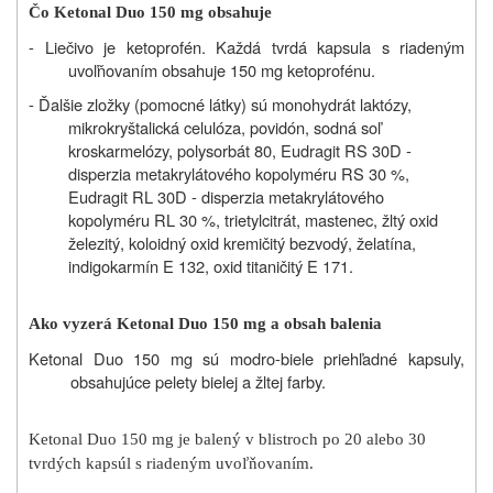
Čo
Ketonal Duo 150 mg
obsahuje
- Liečivo je ketoprofén. Každá tvrdá kapsula s riadeným
uvoľňovaním obsahuje 150 mg ketoprofénu.
- Ďalšie zložky (pomocné látky) sú monohydrát laktózy,
mikrokryštalická celulóza, povidón, sodná soľ
kroskarmelózy, polysorbát 80, Eudragit RS 30D -
disperzia metakrylátového kopolyméru RS 30 %,
Eudragit RL 30D - disperzia metakrylátového
kopolyméru RL 30 %, trietylcitrát, mastenec, žltý oxid
železitý, koloidný oxid kremičitý bezvodý, želatína,
indigokarmín E 132, oxid titaničitý E 171.
Ako vyzerá Ketonal Duo 150 mg a obsah balenia
Ketonal Duo 150 mg sú modro-biele priehľadné kapsuly,
obsahujúce pelety bielej a žltej farby.
Ketonal Duo 150 mg je balený v blistroch po 20 alebo 30
tvrdých kapsúl s riadeným uvoľňovaním.