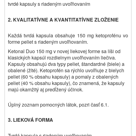
tvrdé kapsuly s riadeným uvoľňovaním
2. KVALITATÍVNE A KVANTITATÍVNE ZLOŽENIE
Každá tvrdá kapsula obsahuje 150 mg ketoprofénu vo
forme peliet s riadeným uvoľňovaním.
Ketonal Duo 150 mg v novej liekovej forme sa líši od
klasických kapsúl rozdielnym uvoľňovaním liečiva.
Kapsuly obsahujú dva typy peliet, štandardné (biele) a
obalené (žlté). Ketoprofén sa rýchlo uvoľňuje z bielych
peliet (60 % obsahu kapsuly) a pomaly z obalených
peliet (40 % obsahu kapsuly), čo znamená, že kapsuly
majú okamžitý aj predĺžený účinok.
Úplný zoznam pomocných látok, pozri časť 6.1.
3. LIEKOVÁ FORMA
Tvrdá kapsula s riadeným uvoľňovaním