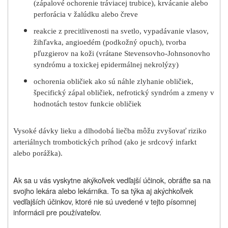
(zápalové ochorenie tráviacej trubice), krvácanie alebo
perforácia v žalúdku alebo čreve
reakcie z precitlivenosti na svetlo, vypadávanie vlasov,
žihľavka, angioedém (podkožný opuch), tvorba
pľuzgierov na koži (vrátane Stevensovho-Johnsonovho
syndrómu a toxickej epidermálnej nekrolýzy)
ochorenia obličiek ako sú náhle zlyhanie obličiek,
špecifický zápal obličiek, nefrotický syndróm a zmeny v
hodnotách testov funkcie obličiek
Vysoké dávky lieku a dlhodobá liečba môžu zvyšovať riziko
arteriálnych trombotických príhod (ako je srdcový infarkt
alebo porážka).
Ak sa u vás vyskytne akýkoľvek vedľajší účinok, obráťte sa na
svojho lekára alebo lekárnika. To sa týka aj akýchkoľvek
vedľajších účinkov, ktoré nie sú uvedené v tejto písomnej
informácii pre používateľov.