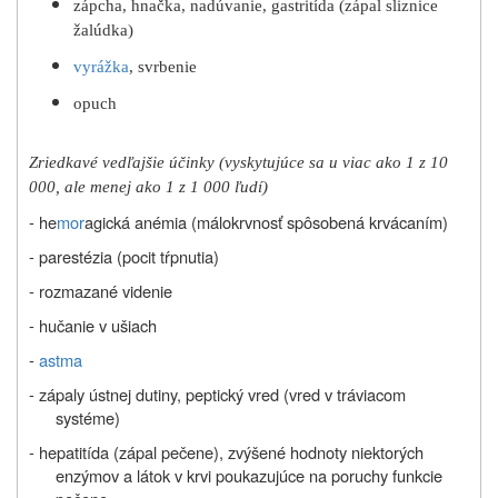
zápcha, hnačka, nadúvanie, gastritída (zápal sliznice
žalúdka)
vyrážka
, svrbenie
opuch
Zriedkavé vedľajšie účinky (vyskytujúce sa u viac ako 1 z 10
000, ale menej ako 1 z 1 000 ľudí)
- he
mor
agická anémia (málokrvnosť spôsobená krvácaním)
- parestézia (pocit tŕpnutia)
- rozmazané videnie
- hučanie v ušiach
-
astma
- zápaly ústnej dutiny, peptický vred (vred v tráviacom
systéme)
- hepatitída (zápal pečene), zvýšené hodnoty niektorých
enzýmov a látok v krvi poukazujúce na poruchy funkcie