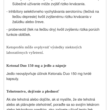
Súbežné užívanie môže zvýšiť riziko krvácania.
- inhibítory selektívneho vychytávania serotonínu (liečivá na
liečbu depresie) kvôli zvýšenému riziku krvácania v
žalúdku alebo čreve.
- probenecid (liek na liečbu dny) kvôli zvýšeniu rizika porúch
funkcie obličiek.
Ketoprofén môže ovplyvniť výsledky niektorých
laboratórnych vyšetrení.
Ketonal Duo 150 mg a jedlo a nápoje
Jedlo neovplyvňuje účinok Ketonalu Duo 150 mg tvrdé
kapsuly.
Tehotenstvo, dojčenie a plodnosť
Ak ste tehotná alebo dojčíte, ak si myslíte, že ste tehotná
alebo ak plánujete otehotnieť, poraďte sa so svojím lekárom
alebo lekárnikom predtým, ako začnete užívať tento liek.