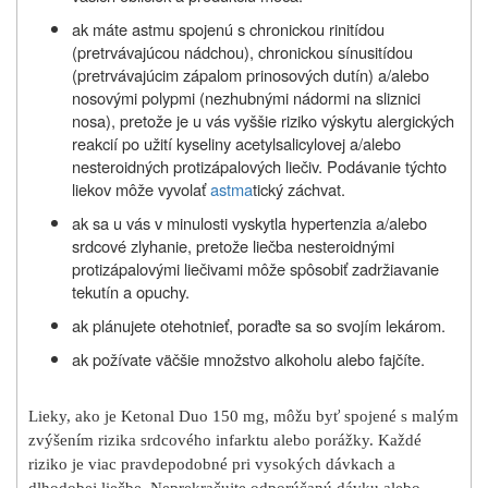
ak máte astmu spojenú s chronickou rinitídou
(pretrvávajúcou nádchou), chronickou sínusitídou
(pretrvávajúcim zápalom prinosových dutín) a/alebo
nosovými polypmi (nezhubnými nádormi na sliznici
nosa), pretože je u vás vyššie riziko výskytu alergických
reakcií po užití kyseliny acetylsalicylovej a/alebo
nesteroidných protizápalových liečiv. Podávanie týchto
liekov môže vyvolať
astma
tický záchvat.
ak sa u vás v minulosti vyskytla hypertenzia a/alebo
srdcové zlyhanie, pretože liečba nesteroidnými
protizápalovými liečivami môže spôsobiť zadržiavanie
tekutín a opuchy.
ak plánujete otehotnieť, poraďte sa so svojím lekárom.
ak požívate väčšie množstvo alkoholu alebo fajčíte.
Lieky, ako je Ketonal Duo 150 mg, môžu byť spojené s malým
zvýšením rizika srdcového infarktu alebo porážky. Každé
riziko je viac pravdepodobné pri vysokých dávkach a
dlhodobej liečbe. Neprekračujte odporúčanú dávku alebo