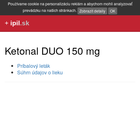
Používame cookie na personalizáciu reklám a abychom mohli analyzovať
prevádzku na našich stránkach.
Zobrazit detaily
OK
+
ipil
.sk
Ketonal DUO 150 mg
Príbalový leták
Súhrn údajov o lieku