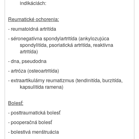
indikáciách:
Reumatické ochorenia:
- reumatoidná artritída
- séronegatívna spondylartritída (ankylozujúca
spondylitída, psoriatická artritída, reaktívna
artritída)
- dna, pseudodna
- artróza (osteoartritída)
- extraartikulárny reumatizmus (tendinitída, burzitída,
kapsulitída ramena)
Bolesť:
- posttraumatická bolesť
- pooperačná bolesť
- bolestivá menštruácia