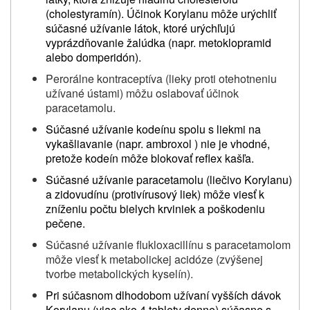
(cholestyramín). Účinok Korylanu môže urýchliť
súčasné užívanie látok, ktoré urýchľujú
vyprázdňovanie žalúdka (napr. metoklopramid
alebo domperidón).
Perorálne kontraceptíva (lieky proti otehotneniu
užívané ústami) môžu oslabovať účinok
paracetamolu.
Súčasné užívanie kodeínu spolu s liekmi na
vykašliavanie (napr. ambroxol )
nie je vhodné
,
pretože kodeín môže blokovať reflex kašľa.
Súčasné užívanie paracetamolu (liečivo Korylanu)
a zidovudínu (protivírusový liek) môže viesť k
zníženiu počtu bielych krviniek a poškodeniu
pečene.
Súčasné užívanie flukloxacillínu s paracetamolom
môže viesť k metabolickej acidóze (zvýšenej
tvorbe metabolických kyselín).
Pri súčasnom dlhodobom užívaní vyšších dávok
Korylanu (viac ako 4 tablety denne) súčasne s