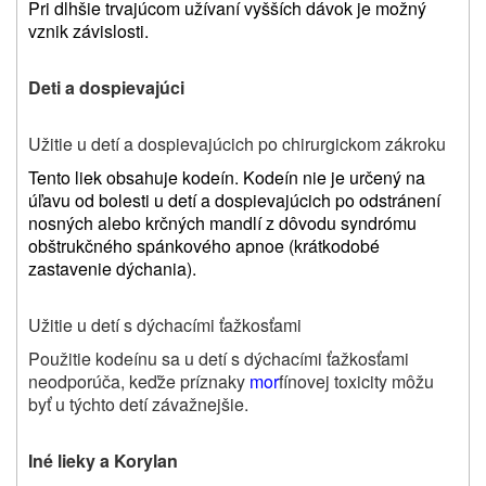
Pri dlhšie trvajúcom užívaní vyšších dávok je možný
vznik závislosti.
Deti a dospievajúci
Užitie u detí a dospievajúcich po chirurgickom zákroku
Tento liek obsahuje kodeín. Kodeín nie je určený na
úľavu od bolesti u detí a dospievajúcich po odstránení
nosných alebo krčných mandlí z dôvodu syndrómu
obštrukčného spánkového apnoe (krátkodobé
zastavenie dýchania).
Užitie u detí s dýchacími ťažkosťami
Použitie kodeínu sa u detí s dýchacími ťažkosťami
neodporúča, keďže príznaky
mor
fínovej toxicity môžu
byť u týchto detí závažnejšie.
Iné lieky a Korylan