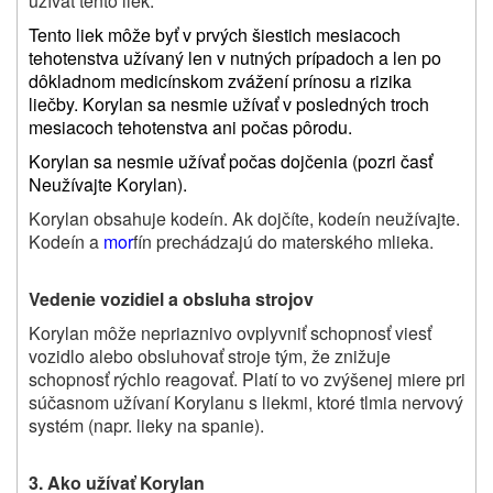
užívať tento liek.
Tento liek môže byť v prvých šiestich mesiacoch
tehotenstva užívaný len v nutných prípadoch a len po
dôkladnom medicínskom zvážení prínosu a rizika
liečby. Korylan sa nesmie užívať v posledných troch
mesiacoch tehotenstva ani počas pôrodu.
Korylan sa nesmie užívať počas dojčenia (pozri časť
Neužívajte Korylan).
Korylan obsahuje kodeín. Ak dojčíte, kodeín neužívajte.
Kodeín a
mor
fín prechádzajú do materského mlieka.
Vedenie vozidiel a obsluha strojov
Korylan môže nepriaznivo ovplyvniť schopnosť viesť
vozidlo alebo obsluhovať stroje tým, že znižuje
schopnosť rýchlo reagovať. Platí to vo zvýšenej miere pri
súčasnom užívaní Korylanu s liekmi, ktoré tlmia nervový
systém (napr. lieky na spanie).
3. Ako užívať Korylan