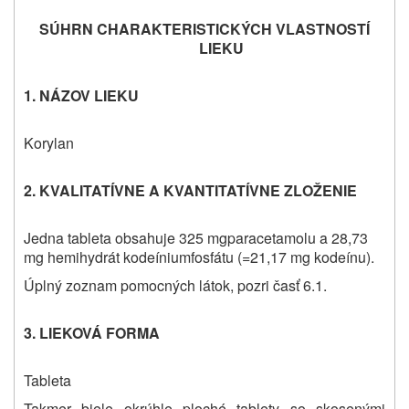
SÚHRN CHARAKTERISTICKÝCH VLASTNOSTÍ
LIEKU
1. NÁZOV LIEKU
Korylan
2. KVALITATÍVNE A KVANTITATÍVNE ZLOŽENIE
Jedna tableta obsahuje
325 mg
paracetamolu a 28,73
mg
hemihydrát kodeíniumfosfátu (=21,17 mg kodeínu
).
Úplný zoznam pomocných látok, pozri časť 6.1.
3. LIEKOVÁ FORMA
Tableta
Takmer biele okrúhle ploché tablety so skosenými