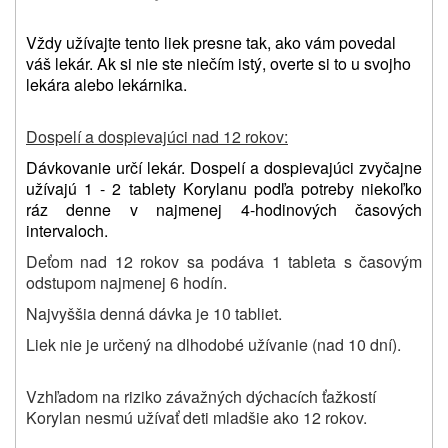
Vždy užívajte tento liek presne tak, ako vám povedal
váš lekár. Ak si nie ste niečím istý, overte si to u svojho
lekára alebo lekárnika
.
Dospelí a dospievajúci nad 12 rokov:
Dávkovanie určí lekár. Dospelí a dospievajúci zvyčajne
užívajú 1 - 2 tablety Korylanu podľa potreby niekoľko
ráz denne v najmenej 4-hodinových časových
intervaloch.
Deťom nad 12 rokov sa podáva 1 tableta s časovým
odstupom najmenej 6 hodín.
Najvyššia denná dávka je 10 tabliet.
Liek nie je určený na dlhodobé užívanie (nad 10 dní).
Vzhľadom na riziko závažných dýchacích ťažkostí
Korylan nesmú užívať deti mladšie ako 12 rokov.