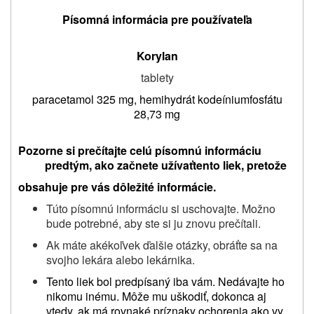
Písomná informácia pre používateľa
Korylan
tablety
paracetamol 325 mg
,
hemihydrát kodeíniumfosfátu
28,73 mg
Pozorne si prečítajte celú písomnú informáciu
predtým, ako začnete užívať
tento liek, pretože
obsahuje pre vás dôležité informácie.
Túto písomnú informáciu si uschovajte. Možno
bude potrebné, aby ste si ju znovu prečítali.
Ak máte akékoľvek ďalšie otázky, obráťte sa na
svojho lekára alebo lekárnika.
Tento liek bol predpísaný iba vám. Nedávajte ho
nikomu inému. Môže mu uškodiť, dokonca aj
vtedy, ak má rovnaké príznaky ochorenia ako vy.