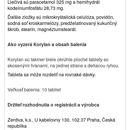
Liečivá sú paracetamol 325 mg a
hemihydrát
kodeíniumfosfátu 28,73 mg.
Ďalšie zložky sú
mikrokryštalická celulóza, povidón,
sodná soľ kroskarmelózy, predželatínovaný kukuričný
škrob, stearín, magnéziumstearát.
Ako vyzerá Korylan a obsah balenia
Korylan sú takmer biele okrúhle ploché tablety so
skosenými hranami, na jednej strane s deliacou ryhou.
Tableta sa môže rozdeliť na rovnaké dávky.
Veľkosť balenia: 10 tabliet
Držiteľ rozhodnutia o registrácii a výrobca
Zentiva, k.s.,
U kabelovny 130, 102 37
Praha, Česká
republika