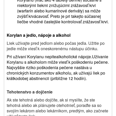
niektorými liekmi znižujúcimi zrážavosť krvi
(warfarín alebo kumarínové deriváty) sa môže
zvýšiť krvácavosť. Preto je pri takejto súčasnej
liečbe vhodné častejšie kontrolovať zrážavosť krvi.
Korylan a jedlo, nápoje a alkohol
Liek užívajte pred jedlom alebo počas jedla. Užitie po
jedle môže viesť k oneskorenému nástupu účinku.
Pri užívaní Korylanu nepite
alkoholické nápoje.
Užívanie
Korylanu s alkoholom môže viesť k poškodeniu pečene.
Najvyššie riziko poškodenia pečene nastáva u
chronických konzumentov alkoholu, ak užívajú liek po
krátkodobej abstinencii (približne 12 hodín).
Tehotenstvo a dojčenie
Ak ste tehotná alebo dojčíte, ak si myslíte, že ste
tehotná alebo ak plánujete otehotnieť, poraďte sa so
svojím lekárom alebo lekárnikom, predtým, ako začnete