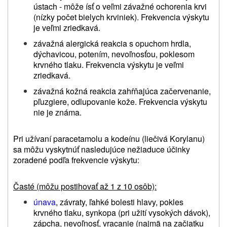
ústach - môže ísť o veľmi závažné ochorenia krvi
(nízky počet bielych krviniek). Frekvencia výskytu
je veľmi zriedkavá.
závažná alergická reakcia s opuchom hrdla,
dýchavicou, potením, nevoľnosťou, poklesom
krvného tlaku.
Frekvencia výskytu je veľmi
zriedkavá.
závažná kožná reakcia zahŕňajúca začervenanie,
pľuzgiere, odlupovanie kože. Frekvencia výskytu
nie je známa.
Pri
užívaní paracetamolu a kodeínu (liečivá Korylanu)
sa môžu vyskytnúť nasledujúce nežiaduce účinky
zoradené podľa frekvencie výskytu:
Časté (môžu postihovať až 1 z 10 osôb):
únava
, závraty, ľahké bolesti hlavy, pokles
krvného tlaku, synkopa (pri užití vysokých dávok),
zápcha, nevoľnosť, vracanie (najmä na začiatku