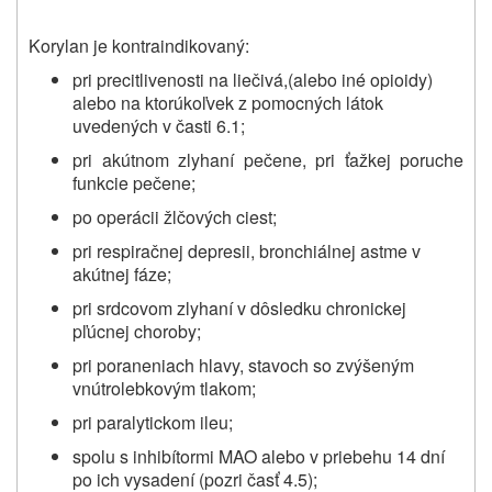
Korylan je kontraindikovaný:
pri precitlivenosti na liečivá,(alebo iné opioidy)
alebo na ktorúkoľvek z pomocných látok
uvedených v časti 6.1;
pri akútnom zlyhaní pečene, pri ťažkej poruche
funkcie pečene;
po operácii žlčových ciest;
pri
respiračnej depresii, bronchiálnej astme v
akútnej fáze;
pri
srdcovom zlyhaní v dôsledku chronickej
pľúcnej choroby;
pri
poraneniach hlavy, stavoch so zvýšeným
vnútrolebkovým tlakom;
pri paralytickom ileu;
spolu s inhibítormi MAO alebo v priebehu 14 dní
po ich vysadení (pozri časť 4.5);