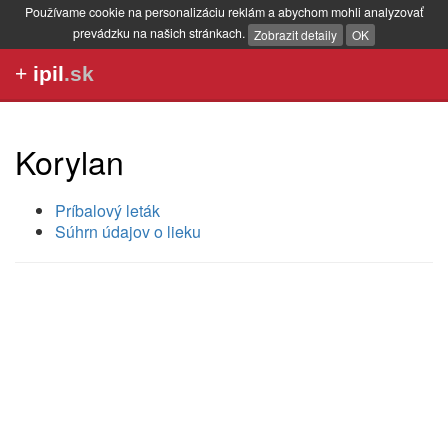
Používame cookie na personalizáciu reklám a abychom mohli analyzovať
prevádzku na našich stránkach.
Zobrazit detaily
OK
+
ipil
.sk
Korylan
Príbalový leták
Súhrn údajov o lieku