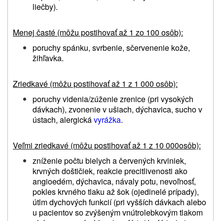
liečby).
Menej časté (môžu postihovať až 1 zo 100 osôb):
poruchy spánku, svrbenie, sčervenenie kože,
žihľavka.
Zriedkavé (môžu postihovať až 1 z 1 000 osôb):
poruchy videnia/zúženie zrenice (pri vysokých
dávkach),
zvonenie v ušiach,
dýchavica, sucho v
ústach, alergická
vyrážka
.
Veľmi zriedkavé (môžu postihovať až 1 z 10 000osôb):
zníženie počtu bielych a červených krviniek,
krvných doštičiek,
reakcie precitlivenosti ako
angioedém, dýchavica, návaly potu, nevoľnosť,
pokles krvného tlaku až šok (ojedinelé prípady),
útlm dychových funkcií (pri vyšších dávkach alebo
u pacientov so zvýšeným vnútrolebkovým tlakom