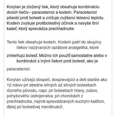
Korylan je zložený liek, ktorý obsahuje
kombináciu
dvoch liečiv
– paracetamol a kodeín.
Paracetamol
pôsobí proti bolesti a znižuje zvýšenú telesnú teplotu.
Kodeín zvyšuje protibolestivý účinok a navyše tlmí
kašeľ, ktorý sprevádza prechladnutie.
Tento liek obsahuje kodeín. Kodeín patrí do skupiny
liekov nazývaných opiátové analgetiká, ktoré
zmierňujú bolesť. Možno ich použiť samostatne alebo v
kombinácii s inými liekmi proti bolesti, ako je
paracetamol.
Korylan užívajú dospelí, dospievajúci a deti staršie ako
12 rokov pri stredne silných až silných bolestiach
rôzneho pôvodu, napr. pri bolestiach hlavy, zubov,
pohybového ústrojenstva, pri chorobách z
prechladnutia, najmä sprevádzaných suchým kašľom,
ďalej pri bolestivej menštruácii.