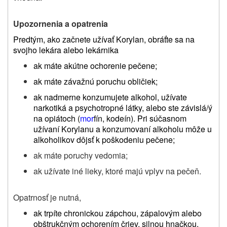
Upozornenia a opatrenia
Predtým, ako začnete užívať Korylan, obráťte sa na
svojho lekára alebo lekárnika
ak máte akútne ochorenie pečene;
ak máte závažnú poruchu obličiek;
ak nadmerne konzumujete alkohol, užívate
narkotiká a psychotropné látky, alebo ste závislá/ý
na opiátoch (
mor
fín, kodeín). Pri súčasnom
užívaní Korylanu a konzumovaní alkoholu môže u
alkoholikov dôjsť k poškodeniu pečene;
ak máte poruchy vedomia;
ak užívate iné lieky, ktoré majú vplyv na pečeň.
Opatrnosť je nutná,
ak trpíte chronickou zápchou, zápalovým alebo
obštrukčným ochorením čriev, silnou hnačkou,