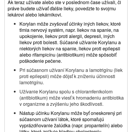
Ak teraz užívate alebo ste v poslednom čase užívali, či
práve budete užívať ďalšie lieky,
povedzte to
svojmu
lekárovi alebo lekárnikovi
.
Korylan môže zvyšovať
účinky
iných liekov,
ktoré
tlmia
nervový systém, napr. liekov na spanie,
na
upokojenie,
liekov proti alergii, depresii
, iných
liekov proti bolesti
. Súčasné užívanie Korylanu a
niektorých liekov na spanie, liekov proti epilepsii
alebo
rifampicínu (antibiotikum)
môže spôsobiť
poškodenie pečene
.
Pri súčasnom užívaní Korylanu a lamotrigínu (liek
proti epilepsii) môže dôjsť k zníženiu účinnosti
lamotrigínu.
Užívanie Korylanu spolu s chloramfenikolom
(antibiotikum) môže viesť k hromadeniu antibiotika
v organizme a zvýšeniu jeho škodlivosti.
Nástup účinku Korylanu môže byť oneskorený pri
súčasnom užívaní látok, ktoré spomaľujú
vyprázdňovanie žalúdka (napr. propantelín) alebo
látky, ktorá znižuje hladinu cholesterolu