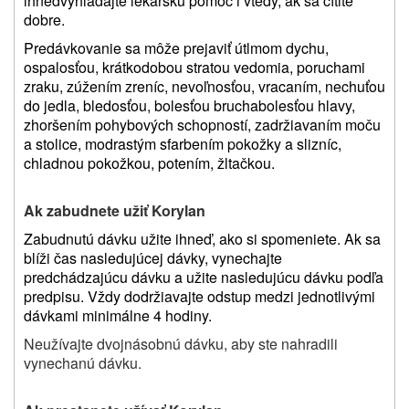
ihneď
vyhľadajte
lekársku pomoc i vtedy, ak sa cítite
dobre.
Predávkovanie sa môže prejaviť útlmom dychu,
ospalosťou, krátkodobou stratou vedomia, poruchami
zraku, zúžením zreníc, nevoľnosťou, vracaním,
nechuťou
do jedla, bledosťou, bolesťou brucha
bolesťou hlavy,
zhoršením pohybových schopností, zadržiavaním moču
a stolice, modrastým sfarbením pokožky a slizníc,
chladnou pokožkou, potením, žltačkou.
Ak zabudnete užiť Korylan
Zabudnutú dávku užite ihneď, ako si spomeniete. Ak sa
blíži čas nasledujúcej dávky, vynechajte
predchádzajúcu dávku a užite nasledujúcu dávku podľa
predpisu. Vždy dodržiavajte odstup medzi jednotlivými
dávkami minimálne 4 hodiny.
Neužívajte dvojnásobnú dávku, aby ste nahradili
vynechanú dávku.