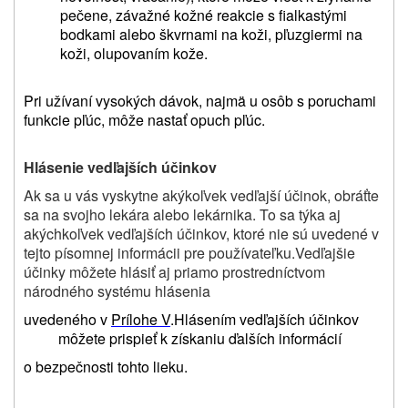
pečene,
závažné kožné reakcie s fialkastými
bodkami alebo škvrnami na koži, pľuzgiermi na
koži, olupovaním kože
.
Pri užívaní vysokých dávok, najmä u osôb s poruchami
funkcie pľúc, môže nastať opuch pľúc.
Hlásenie vedľajších účinkov
Ak sa u vás vyskytne akýkoľvek vedľajší účinok, obráťte
sa na svojho lekára alebo lekárnika. To sa týka aj
akýchkoľvek vedľajších účinkov, ktoré nie sú uvedené v
tejto písomnej informácii pre používateľku.Vedľajšie
účinky môžete hlásiť aj priamo prostredníctvom
národného systému hlásenia
uvedeného v
Prílohe V
.
Hlásením vedľajších účinkov
môžete prispieť k získaniu ďalších informácií
o bezpečnosti tohto lieku
.