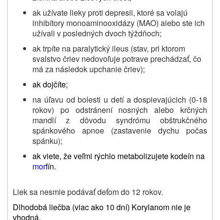
ak užívate lieky proti depresii, ktoré sa volajú
inhibítory monoaminooxidázy (MAO) alebo ste ich
užívali v posledných dvoch týždňoch;
ak trpíte na paralytický ileus (stav, pri ktorom
svalstvo čriev nedovoľuje potrave prechádzať, čo
má za následok upchanie čriev);
ak dojčíte;
na úľavu od bolesti u detí a dospievajúcich (0-18
rokov) po odstránení nosných alebo krčných
mandlí z dôvodu syndrómu obštrukčného
spánkového apnoe (zastavenie dychu počas
spánku);
ak viete, že veľmi rýchlo metabolizujete kodeín na
mor
fín.
Liek sa nesmie podávať deťom do 12 rokov.
Dlhodobá liečba (viac ako 10 dní) Korylanom nie je
vhodná.