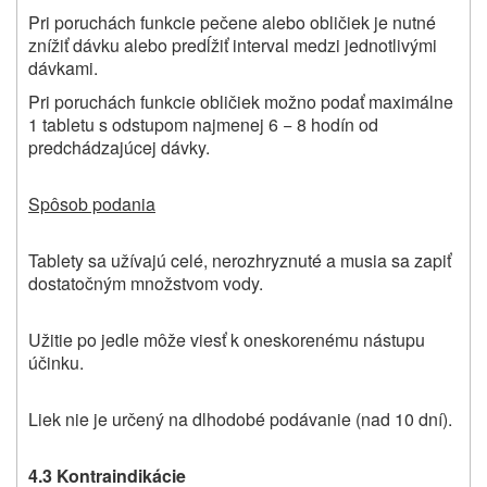
Pri poruchách funkcie pečene alebo obličiek je nutné
znížiť dávku alebo predĺžiť interval medzi jednotlivými
dávkami.
Pri poruchách funkcie obličiek možno podať maximálne
1 tabletu s odstupom najmenej 6 − 8 hodín od
predchádzajúcej dávky.
Spôsob podania
Tablety sa užívajú celé, nerozhryznuté a musia sa zapiť
dostatočným množstvom vody.
Užitie po jedle môže viesť k oneskorenému nástupu
účinku.
Liek nie je určený na dlhodobé podávanie (nad 10 dní).
4.3 Kontraindikácie