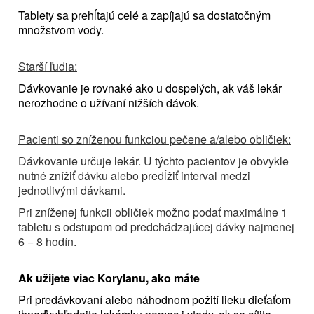
Tablety sa prehĺtajú celé a zapíjajú sa dostatočným
množstvom vody.
Starší ľudia:
Dávkovanie je rovnaké ako u dospelých, ak váš lekár
nerozhodne o užívaní nižších dávok.
Pacienti so zníženou funkciou pečene a/alebo obličiek:
Dávkovanie určuje lekár. U týchto pacientov je obvykle
nutné znížiť dávku alebo predĺžiť interval medzi
jednotlivými dávkami.
Pri zníženej funkcii obličiek možno podať maximálne 1
tabletu s odstupom od predchádzajúcej dávky najmenej
6 − 8 hodín.
Ak užijete viac Korylanu, ako máte
Pri predávkovaní alebo
náhodnom požití lieku dieťaťom