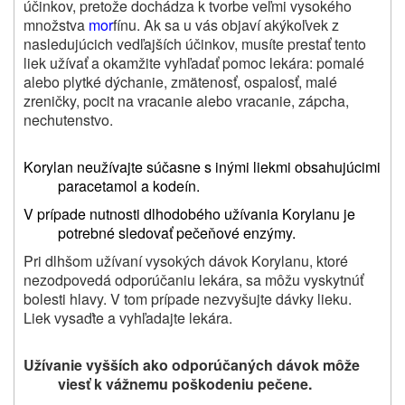
účinkov, pretože dochádza k tvorbe veľmi vysokého
množstva
mor
fínu. Ak sa u vás objaví akýkoľvek z
nasledujúcich vedľajších účinkov, musíte prestať tento
liek užívať a okamžite vyhľadať pomoc lekára: pomalé
alebo plytké dýchanie, zmätenosť, ospalosť, malé
zreničky, pocit na vracanie alebo vracanie, zápcha,
nechutenstvo.
Korylan neužívajte
súčasne s inými liekmi obsahujúcimi
paracetamol a kodeín.
V prípade nutnosti dlhodobého užívania Korylanu je
potrebné sledovať pečeňové enzýmy.
Pri dlhšom užívaní vysokých dávok Korylanu, ktoré
nezodpovedá odporúčaniu lekára, sa môžu vyskytnúť
bolesti hlavy. V tom prípade nezvyšujte dávky lieku.
Liek vysaďte a vyhľadajte lekára.
Užívanie vyšších ako odporúčaných dávok môže
viesť k vážnemu poškodeniu pečene.