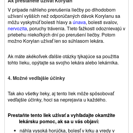
Ak prestanete užívať Korylan
V prípade náhleho prerušenia liečby po dlhodobom
užívaní vyšších než odporúčaných dávok Korylanu sa
môžu vyskytnúť bolesti hlavy a
únava
, bolesti svalov,
nervozita
, poruchy trávenia. Tieto ťažkosti odoznievajú v
priebehu niekoľkých dní po prerušení liečby. Potom
možno Korylan užívať len so súhlasom lekára.
Ak máte akékoľvek ďalšie otázky týkajúce sa použitia
tohto lieku, opýtajte sa svojho lekára alebo lekárnika.
4. Možné vedľajšie účinky
Tak ako všetky lieky, aj tento liek môže spôsobovať
vedľajšie účinky, hoci sa neprejavia u každého.
Prestaňte tento liek užívať a vyhľadajte okamžite
lekársku pomoc, ak sa u vás objaví:
náhla vysoká horúčka, bolesť v krku a vredy v