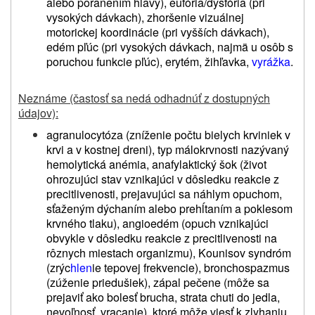
alebo poranením hlavy), eufória/dysfória (pri
vysokých dávkach), zhoršenie vizuálnej
motorickej koordinácie (pri vyšších dávkach),
edém pľúc (pri vysokých dávkach, najmä u osôb s
poruchou funkcie pľúc), erytém, žihľavka,
vyrážka
.
Neznáme (častosť sa nedá odhadnúť z dostupných
údajov):
agranulocytóza
(zníženie počtu bielych krviniek v
krvi a v kostnej dreni
)
,
typ málokrvnosti nazývaný
hemolytická anémia,
anafylaktický šok (život
ohrozujúci stav vznikajúci v dôsledku reakcie z
precitlivenosti, prejavujúci sa náhlym opuchom,
sťaženým dýchaním alebo prehĺtaním a poklesom
krvného tlaku), angioedém (opuch vznikajúci
obvykle v dôsledku reakcie z precitlivenosti na
rôznych miestach organizmu),
Kounisov syndróm
(
zrýc
hlen
ie tepovej frekvencie), bronchospazmus
(zúženie priedušiek)
, zápal pečene (môže sa
prejaviť ako bolesť brucha, strata chuti do jedla,
nevoľnosť, vracanie), ktoré môže viesť k zlyhaniu