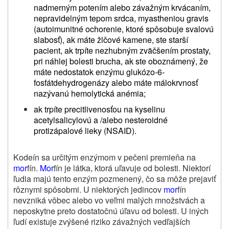
nadmerným potením alebo závažným krvácaním,
nepravidelným tepom srdca, myastheniou gravis
(autoimunitné ochorenie, ktoré spôsobuje svalovú
slabosť), ak máte žlčové kamene, ste starší
pacient, ak trpíte nezhubným zväčšením prostaty,
pri náhlej bolesti brucha,
ak ste oboznámený, že
máte nedostatok enzýmu glukózo-6-
fosfátdehydrogenázy alebo máte málokrvnosť
nazývanú
hemolytická anémia;
ak trpíte precitlivenosťou na kyselinu
acetylsalicylovú a /alebo nesteroidné
protizápalové lieky (NSAID).
Kodeín sa určitým enzýmom v pečeni premieňa na
mor
fín.
Mor
fín je látka, ktorá uľavuje od bolesti. Niektorí
ľudia majú tento enzým pozmenený, čo sa môže prejaviť
rôznymi spôsobmi. U niektorých jedincov
mor
fín
nevzniká vôbec alebo vo veľmi malých množstvách a
neposkytne preto dostatočnú úľavu od bolesti. U iných
ľudí existuje zvýšené riziko závažných vedľajších