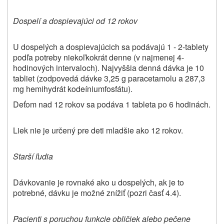
Dospelí a dospievajúci od 12 rokov
U dospelých a dospievajúcich sa podávajú 1 - 2-tablety
podľa potreby niekoľkokrát denne (v najmenej 4-
hodinových intervaloch). Najvyššia denná dávka je 10
tabliet (zodpovedá dávke 3,25 g paracetamolu a 287,3
mg hemihydrát kodeíniumfosfátu).
Deťom nad 12 rokov sa podáva 1 tableta po 6 hodinách.
Liek nie je určený pre deti mladšie ako 12 rokov.
Starší ľudia
Dávkovanie je rovnaké ako u dospelých, ak je to
potrebné, dávku je možné znížiť (pozri časť 4.4).
Pacienti s poruchou funkcie obličiek alebo pečene