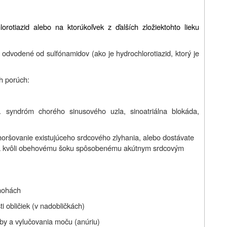
orotiazid alebo na ktorúkoľvek z ďalších zložiektohto lieku
ny odvodené od sulfónamidov (ako je hydrochlorotiazid, ktorý je
ch porúch:
. syndróm chorého sinusového uzla, sinoatriálna blokáda,
zhoršovanie existujúceho srdcového zlyhania, alebo dostávate
srdca kvôli obehovému šoku spôsobenému akútnym srdcovým
nohách
i obličiek (v nadobličkách)
rby a vylučovania moču (anúriu)