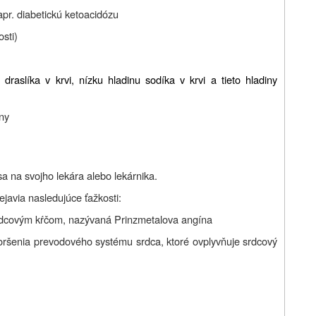
pr. diabetickú ketoacidózu
sti)
draslíka v krvi, nízku hladinu sodíka v krvi a tieto hladiny
ny
a na svojho lekára alebo lekárnika.
ejavia nasledujúce ťažkosti:
dcovým kŕčom, nazývaná Prinzmetalova angína
oršenia prevodového systému srdca, ktoré ovplyvňuje srdcový