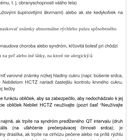
mu, t. j. obranyschopnosti vášho tela)
užovými šupinovitými škvrnami) alebo ak ste kedykoľvek na
že maskovať známky abnormálne rýchleho pulzu spôsobeného
ynaudova choroba alebo syndróm, kŕčovitá bolesť pri chôdzi
 na peľ alebo iné látky, na ktoré ste alergický/á
tlmiť varovné známky nízkej hladiny cukru (napr. búšenie srdca,
by Nebiletom HCTZ nariadi častejšiu kontrolu krvného cukru,
j liečby
e funkciu obličiek, aby sa zabezpečilo, aby nedochádzalo k jej
ie obličiek Nebilet HCTZ neužívajte (pozri časť “Neužívajte
 najmä, ak trpíte na syndróm predĺženého QT intervalu (druh
lis (na uľahčenie prečerpávacej činnosti srdca)
; je
y draslíka, ak trpíte na cirhózu pečene alebo na príliš rýchlu