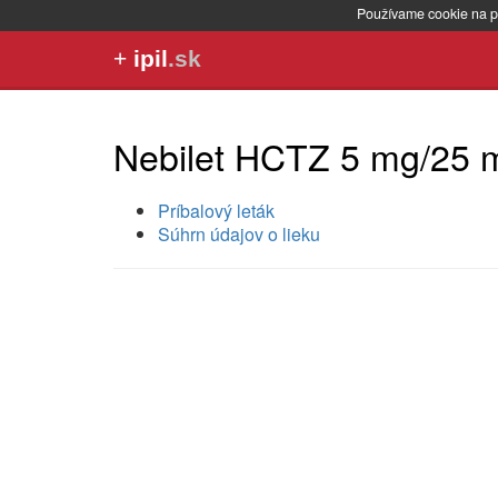
Používame cookie na p
+
ipil
.sk
Nebilet HCTZ 5 mg/25 
Príbalový leták
Súhrn údajov o lieku