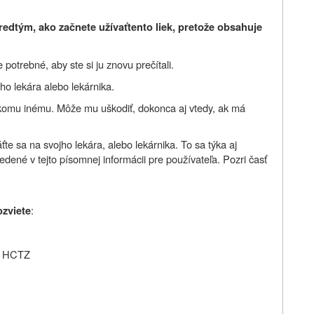
redtým, ako začnete užívať
tento liek, pretože obsahuje
potrebné, aby ste si ju znovu prečítali.
ho lekára alebo lekárnika.
nikomu inému. Môže mu uškodiť, dokonca aj vtedy, ak má
ťte sa na svojho lekára, alebo lekárnika. To sa týka aj
edené v tejto písomnej informácii pre používateľa. Pozri časť
:
ozviete
et HCTZ