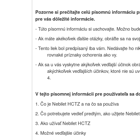
Pozorne si prečítajte celú písomnú informáciu p
pre vás dôležité informácie.
- Túto písomnú informáciu si uschovajte. Možno bude 
- Ak máte akékoľvek ďalšie otázky, obráťte sa na svoj
- Tento liek bol predpísaný iba vám. Nedávajte ho 
rovnaké príznaky ochorenia ako vy.
- Ak sa u vás vyskytne akýkoľvek vedľajší účinok obrá
akýchkoľvek vedľajších účinkov, ktoré nie sú uv
4.
V tejto písomnej informácii pre používateľa sa d
1. Čo je Nebilet HCTZ a na čo sa používa
2. Čo potrebujete vedieť predtým, ako užijete Nebil
3. Ako užívať Nebilet HCTZ
4. Možné vedľajšie účinky