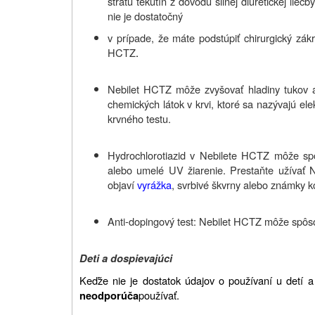
stratu tekutín z dôvodu silnej diuretickej lie
nie je dostatočný
v prípade, že máte podstúpiť chirurgický zákr
HCTZ
.
Nebilet HCTZ môže zvyšovať hladiny tukov a 
chemických látok v krvi, ktoré sa nazývajú el
krvného testu.
Hydrochlorotiazid v Nebilete HCTZ môže spôs
alebo umelé UV žiarenie. Prestaňte užívať N
objaví
vyrážka
, svrbivé škvrny alebo známky kož
Anti-dopingový test: Nebilet HCTZ môže spôso
Deti a dospievajúci
Keďže nie je dostatok údajov o používaní u detí 
používať.
neodporúča