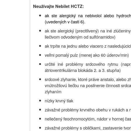
Neužívajte Nebilet HCTZ:
ak ste alergický na nebivolol alebo hydrochl
(uvedených v časti 6).
ak ste alergický (precitlivený) na iné zlúčeni
liečivom odvodeným od sulfónamidov)
ak trpíte na jednu alebo viacero z nasledujúci
veľmi pomalý pulz (menej ako 60 úderov/min)
určité iné problémy srdcového rytmu (napr
átrioventrikulárna blokáda 2. a 3. stupňa)
srdcové zlyhanie, ktoré práve anstalo, alebo 
vnútrožilovú liečbu na posilnenie činnosti 
zlyhaním
nízky krvný tlak
závažné problémy krvného obehu v rukách a 
neliečený feochromocytóm, nádor v hornej čast
závažné problémy s obličkami, zastavenie tvo