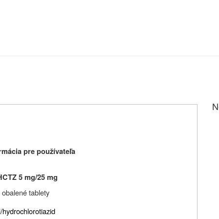
N
mácia pre používateľa
 HCTZ 5 mg/25 mg
 obalené tablety
l/hydrochlorotiazid