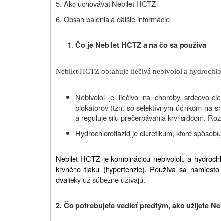
5. Ako uchovávať Nebilet HCTZ
6. Obsah balenia a ďalšie informácie
Čo je Nebilet HCTZ a na čo sa používa
Nebilet HCTZ obsahuje liečivá nebivolol a hydrochlor
Nebivolol je liečivo na choroby srdcovo-ci
blokátorov (tzn. so selektívnym účinkom na sr
a reguluje silu prečerpávania krvi srdcom. Roz
Hydrochlorotiazid je diuretikum, ktoré spôsob
Nebilet HCTZ je kombináciou nebivololu a hydrochlo
krvného tlaku (hypertenzie). Používa sa namiesto 
dva
lieky už súbežne užívajú.
2. Čo potrebujete vedieť predtým, ako užijete N