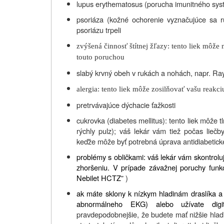
lupus erythematosus (porucha imunitného systé
psoriáza (kožné ochorenie vyznačujúce sa r
psoriázu trpeli
zvýšená činnosť štítnej žľazy: tento liek mô
touto poruchou
slabý krvný obeh v rukách a nohách, napr. Ra
alergia: tento liek môže zosilňovať vašu reakciu
pretrvávajúce dýchacie ťažkosti
cukrovka (diabetes mellitus): tento liek môže 
rýchly pulz); váš lekár vám tiež počas lieč
keďže môže byť potrebná úprava antidiabeticke
problémy s obličkami: váš lekár vám skontroluj
zhoršeniu. V prípade závažnej poruchy funkc
Nebilet HCTZ”
)
ak máte sklony k nízkym hladinám draslíka a
abnormálneho EKG) alebo užívate digitá
pravdepodobnejšie, že budete mať nižšie hladin