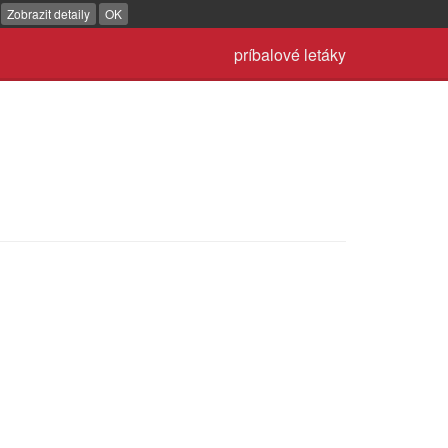
.
Zobrazit detaily
OK
príbalové letáky