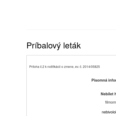
Príbalový leták
Príloha č.2 k notifikácii o zmene, ev. č. 2014/05825
Písomná infor
Nebilet
filmom
nebivolo