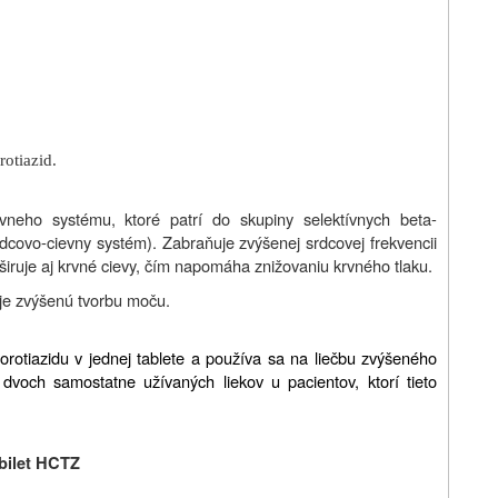
otiazid.
evneho systému, ktoré patrí do skupiny selektívnych beta-
dcovo-cievny systém). Zabraňuje zvýšenej srdcovej frekvencii
širuje aj krvné cievy, čím napomáha znižovaniu krvného tlaku.
uje zvýšenú tvorbu moču.
rotiazidu v jednej tablete a používa sa na liečbu zvýšeného
dvoch samostatne užívaných liekov u pacientov, ktorí tieto
ebilet HCTZ