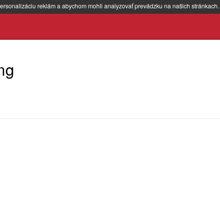
ersonalizáciu reklám a abychom mohli analyzovať prevádzku na našich stránkach
mg