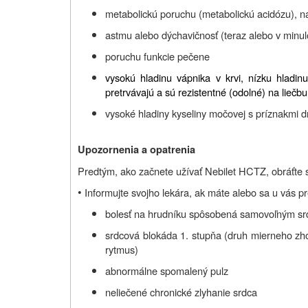
metabolickú poruchu (metabolickú acidózu), na
astmu alebo dýchavičnosť (teraz alebo v minulo
poruchu funkcie pečene
vysokú hladinu vápnika v krvi, nízku hladinu 
pretrvávajú a sú rezistentné (odolné) na liečbu
vysoké hladiny kyseliny močovej s príznakmi d
Upozornenia a opatrenia
Predtým, ako začnete užívať Nebilet HCTZ, obráťte s
•
Informujte svojho lekára, ak máte alebo sa u vás pr
bolesť na hrudníku spôsobená samovoľným sr
srdcová blokáda 1. stupňa (druh mierneho zh
rytmus)
abnormálne spomalený pulz
neliečené chronické zlyhanie srdca