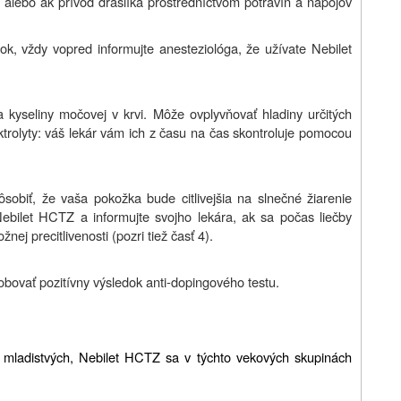
čby alebo ak prívod draslíka prostredníctvom potravín a nápojov
ok, vždy vopred informujte anesteziológa, že užívate Nebilet
kyseliny močovej v krvi. Môže ovplyvňovať hladiny určitých
ektrolyty: váš lekár vám ich z času na čas skontroluje pomocou
obiť, že vaša pokožka bude citlivejšia na slnečné žiarenie
ebilet HCTZ a informujte svojho lekára, ak sa počas liečby
nej precitlivenosti (pozri tiež časť 4).
bovať pozitívny výsledok anti-dopingového testu.
a mladistvých, Nebilet HCTZ sa v týchto vekových skupinách