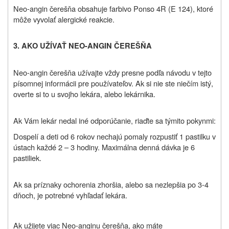
Neo-angin
čerešňa obsahuje farbivo Ponso 4R (E 124), ktoré
môže vyvolať alergické reakcie.
3. AKO UŽÍVAŤ NEO-ANGIN ČEREŠŇA
Neo-angin čerešňa užívajte vždy presne podľa návodu v tejto
písomnej informácii pre používateľov. Ak si nie ste niečím istý,
overte si to u svojho lekára, alebo lekárnika.
Ak Vám lekár nedal iné odporúčanie, riaďte sa týmito pokynmi:
Dospelí a deti od 6 rokov nechajú pomaly rozpustiť 1 pastilku v
ústach každé 2 – 3 hodiny. Maximálna denná dávka je 6
pastiliek.
Ak sa príznaky ochorenia zhoršia, alebo sa nezlepšia po 3-4
dňoch, je potrebné vyhľadať lekára.
Ak užijete viac Neo-anginu čerešňa, ako máte