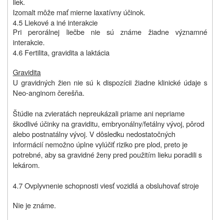
liek.
Izomalt môže mať mierne laxatívny účinok.
4.5 Liekové a iné interakcie
Pri perorálnej liečbe nie sú známe žiadne významné
interakcie.
4.6 Fertilita, gravidita a laktácia
Gravidita
U gravidných žien nie sú k dispozícii žiadne klinické údaje s
Neo-anginom
čerešňa
.
Štúdie na zvieratách nepreukázali priame ani nepriame
škodlivé účinky na graviditu, embryonálny/fetálny vývoj, pôrod
alebo postnatálny vývoj. V dôsledku nedostatočných
informácií nemožno úplne vylúčiť riziko pre plod, preto je
potrebné, aby sa gravidné ženy pred použitím lieku poradili s
lekárom.
4.7 Ovplyvnenie schopnosti viesť vozidlá a obsluhovať stroje
Nie je známe.