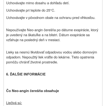
Uchovávajte mimo dosahu a dohľadu detí.
Uchovávajte pri teplote do 25°C.
Uchovávajte v pôvodnom obale na ochranu pred vlhkosťou.
Nepoužívajte Neo-angin čerešňa po dátume exspirácie, ktorý
je uvedený na škatuľke a na blistri. Dátum exspirácie sa
vzťahuje na posledný deň v mesiaci.
Lieky sa nesmú likvidovať odpadovou vodou alebo domovým
odpadom. Nepoužitý liek vráťte do lekárne. Tieto opatrenia
pomôžu chrániť životné prostredie.
6. ĎALŠIE INFORMÁCIE
Čo Neo-angin čerešňa obsahuje
Liečivá sú: