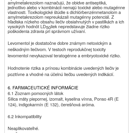
amylmetakrezolom naznačujú, že obidve antiseptiká,
jednotlivo alebo v kombinácii nemajú toxické alebo mutagénne
vlastnosti. Toxikologické štúdie s dichlórbenzénmetanolom a
amylmetakrezolom nepreukázali mutagénny potenciál. Z
hľadiska nízkeho obsahu liečiv obsiahnutých v pastilkách a ich
vysokých hodnôt LD
liek nepredstavuje žiadne riziko
50
poškodenia zdravia pri správnom užívaní.
Levomentol je dostatočne dobre známym netoxickým a
neškodným liečivom. V testoch reprodukčnej toxicity
levomentol nevykazoval teratogénne a embryotoxické riziko.
Hodnotenie rizika a prínosu kombinácie uvedených liečiv je
pozitívne a vhodné na účelnú liečbu uvedených indikácií.
6. FARMACEUTICKÉ INFORMÁCIE
6.1 Zoznam pomocných látok
Silica mäty piepornej, izomalt, kyselina vínna, Ponso 4R (E
124), indigokarmín (E 132), čerešňová aróma.
6.2 Inkompatibility
Neaplikovateľné.