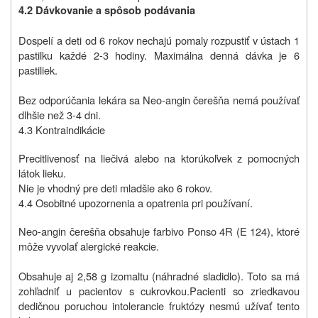
4.2 Dávkovanie a spôsob podávania
Dospelí a deti od 6 rokov nechajú pomaly rozpustiť v ústach 1
pastilku každé 2-3 hodiny. Maximálna denná dávka je 6
pastiliek.
Bez odporúčania lekára sa Neo-angin čerešňa nemá používať
dlhšie než 3-4 dni.
4.3 Kontraindikácie
Precitlivenosť na liečivá alebo na ktorúkoľvek z pomocných
látok lieku.
Nie je vhodný pre deti mladšie ako 6 rokov.
4.4 Osobitné upozornenia a opatrenia pri používaní.
Neo-angin
čerešňa
obsahuje farbivo Ponso 4R (E 124), ktoré
môže vyvolať alergické reakcie.
Obsahuje aj 2,58 g izomaltu (náhradné sladidlo). Toto sa má
zohľadniť u pacientov s cukrovkou.
Pacienti so zriedkavou
dedičnou poruchou intolerancie fruktózy nesmú užívať tento