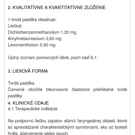
2. KVALITATÍVNE A KVANTITATÍVNE ZLOŽENIE
1 tvrdá pastilka obsahuje:
Liečivá:
Dichlorbenzenmethanolum 1,20 mg
Amylmetacresolum 0,60 mg
Levomentholum 5,90 mg
Úplný zoznam pomocných látok, pozri časť 6.1.
3. LIEKOVÁ FORMA
Tvrdá pastilka
Červené okrúhle bikonvexné čiastočne priehľadné tvrdé
pastilky.
4. KLINICKÉ ÚDAJE
4.1 Terapeutické indikácie
Na podpornú liečbu zápalov slizníc faryngeálnej oblasti, ktoré
sú sprevádzané charakteristickými symtómami, ako sú bolesti
hrdla, sčervenenie alebo opuch.