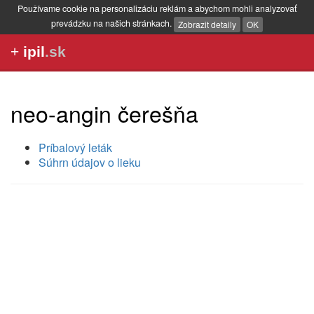
Používame cookie na personalizáciu reklám a abychom mohli analyzovať
prevádzku na našich stránkach.
Zobrazit detaily
OK
+
ipil
.sk
neo-angin čerešňa
Príbalový leták
Súhrn údajov o lieku