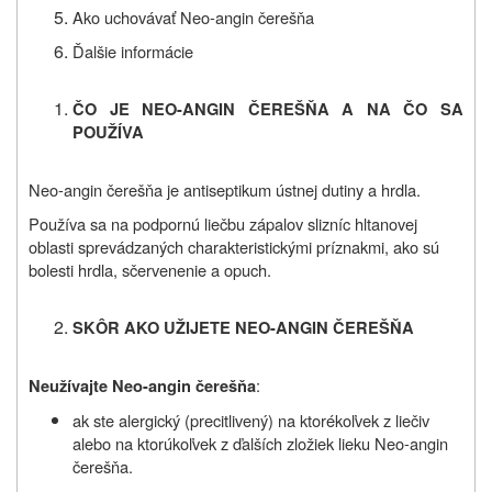
Ako uchovávať
Neo-angin čerešňa
Ďalšie informácie
ČO JE NEO-ANGIN ČEREŠŇA A NA ČO SA
POUŽÍVA
Neo-angin čerešňa je antiseptikum ústnej dutiny a hrdla.
Používa sa na podpornú liečbu zápalov slizníc hltanovej
oblasti sprevádzaných charakteristickými príznakmi, ako sú
bolesti hrdla, sčervenenie a opuch.
SKÔR AKO UŽIJETE NEO-ANGIN ČEREŠŇA
:
Neužívajte Neo-angin čerešňa
ak ste alergický (precitlivený) na ktorékoľvek z liečiv
alebo na ktorúkoľvek z ďalších zložiek lieku Neo-angin
čerešňa.