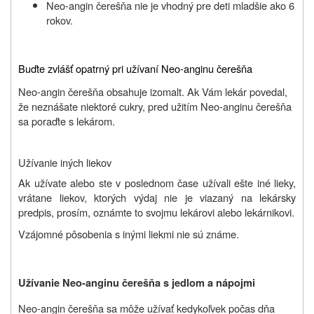
Neo-angin čerešňa nie je vhodný pre deti mladšie ako 6
rokov.
Buďte zvlášť opatrný pri užívaní Neo-anginu čerešňa
Neo-angin čerešňa obsahuje izomalt. Ak Vám lekár povedal,
že neznášate niektoré cukry, pred užitím Neo-anginu čerešňa
sa poraďte s lekárom.
Užívanie iných liekov
Ak užívate alebo ste v poslednom čase užívali ešte iné lieky,
vrátane liekov, ktorých výdaj nie je viazaný na lekársky
predpis, prosím, oznámte to svojmu lekárovi alebo lekárnikovi.
Vzájomné pôsobenia s inými liekmi nie sú známe.
Užívanie Neo-anginu čerešňa s jedlom a nápojmi
Neo-angin čerešňa sa môže užívať kedykoľvek počas dňa