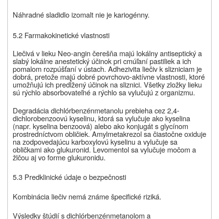
Náhradné sladidlo izomalt nie je kariogénny.
5.2 Farmakokinetické vlastnosti
Liečivá v lieku
Neo-angin
čerešňa majú lokálny antiseptický a
slabý lokálne anestetický účinok pri cmúľaní pastiliek a ich
pomalom rozpúšťaní v ústach. Adhezivita liečiv k slizniciam je
dobrá, pretože majú dobré povrchovo-aktívne vlastnosti, ktoré
umožňujú ich predĺžený účinok na sliznici. Všetky zložky lieku
sú rýchlo absorbovateľné a rýchlo sa vylučujú z organizmu.
Degradácia
dichlórbenzénmetanolu
prebieha cez 2,4-
dichlorobenzoovú kyselinu, ktorá sa vylučuje ako kyselina
(napr. kyselina benzoová) alebo ako konjugát s glycínom
prostredníctvom obličiek. Amylmetakrezol sa čiastočne oxiduje
na zodpovedajúcu karboxylovú kyselinu a vylučuje sa
obličkami ako glukuronid. Levomentol sa vylučuje močom a
žlčou aj vo forme glukuronidu.
5.3 Predklinické údaje o bezpečnosti
Kombinácia liečiv nemá známe špecifické riziká.
Výsledky štúdií s dichlórbenzénmetanolom a