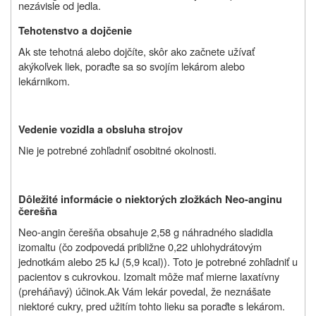
nezávisle od jedla.
Tehotenstvo a dojčenie
Ak ste tehotná alebo dojčíte, s
kôr ako začnete užívať
akýkoľvek liek, poraďte sa so svojím lekárom alebo
lekárnikom
.
Vedenie vozidla a obsluha strojov
Nie je potrebné zohľadniť osobitné okolnosti.
Dôležité informácie o niektorých zložkách Neo-anginu
čerešňa
Neo-angin
čerešňa obsahuje 2,58 g náhradného sladidla
izomaltu (čo zodpovedá približne 0,22 uhlohydrátovým
jednotkám alebo 25 kJ (5,9 kcal)). Toto je potrebné zohľadniť u
pacientov s cukrovkou. Izomalt môže mať mierne laxatívny
(preháňavý) účinok
.
Ak Vám lekár povedal, že neznášate
niektoré cukry, pred užitím tohto lieku sa poraďte s lekárom.