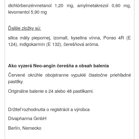
dichlórbenzénmetanol 1,20 mg, amylmetakrezol 0,60 mg,
levomentol 5,90 mg
Ďalšie zložky sú:
silica mäty piepornej, izomalt, kyselina vínna, Ponso 4R (E
124)
,
indigokarmín (E 132), čerešňová aróma.
Ako vyzerá Neo-angin čerešňa a obsah balenia
Červené okrúhle obojstranne vypuklé čiastočne priehľadné
pastilky.
Originálne balenie s 24 alebo 48 pastilkami.
Držiteľ rozhodnutia o registrácii a výrobca
Divapharma GmbH
Berlín, Nemecko