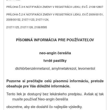
PRÍLOHA Č.3 K NOTIFIKÁCII ZMENY V REGISTRÁCII LIEKU, EV.Č. 2108/12807
PRÍLOHA Č.2 K NOTIFIKÁCII ZMENY V REGISTRÁCII LIEKU, EV.Č 2009/00151,
2009/00152, 2107/1123, 2107/1124,
2107/1125, 2107/1126, 2106/9595
PÍSOMNÁ INFORMÁCIA PRE POUŽÍVATEĽOV
neo-angin
čerešňa
tvrdé pastilky
dichlórbenzénmetanol, amylmetakrezol, levomentol
Pozorne si prečítajte celú písomnú informáciu, pretože
obsahuje pre Vás dôležité informácie.
Tento liek je dostupný bez lekárskeho predpisu. Avšak aj tak
musíte používať Neo-angin čerešňa
obozretne, aby ste dosiahli čo najlepšie výsledky.