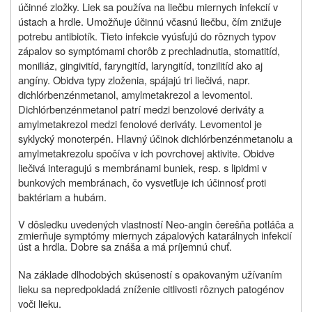
účinné zložky. Liek sa používa na liečbu miernych infekcií v
ústach a hrdle. Umožňuje účinnú včasnú liečbu, čím znižuje
potrebu antibiotík. Tieto infekcie vyúsťujú do rôznych typov
zápalov so symptómami chorôb z prechladnutia, stomatitíd,
moniliáz, gingivitíd, faryngitíd, laryngitíd, tonzilitíd ako aj
angíny. Obidva typy zloženia, spájajú tri liečivá, napr.
dichlórbenzénmetanol, amylmetakrezol a levomentol.
Dichlórbenzénmetanol patrí medzi benzolové deriváty a
amylmetakrezol medzi fenolové deriváty. Levomentol je
syklycký monoterpén. Hlavný účinok dichlórbenzénmetanolu a
amylmetakrezolu spočíva v ich povrchovej aktivite. Obidve
liečivá interagujú s membránami buniek, resp. s lipidmi v
bunkových membránach, čo vysvetľuje ich účinnosť proti
baktériam a hubám.
V dôsledku uvedených vlastností Neo-angin
čerešňa
potláča a
zmierňuje symptómy miernych zápalových katarálnych infekcií
úst a hrdla. Dobre sa znáša a má príjemnú chuť.
Na základe dlhodobých skúseností s opakovaným užívaním
lieku sa nepredpokladá zníženie citlivosti rôznych patogénov
voči lieku.