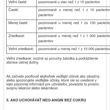
Veľmi časté:
pozorované u viac než 1 z 10 pacientov
Časté:
pozorované u menej než 1 z 10 paciento
pacientov
Menej časté:
pozorované u menej než 1 zo 100 paciento
pacientov
Zriedkavé:
pozorované u menej než 1 z 1 000 paciento
pacientov
Veľmi zriedkavé:
pozorované u menej než 1 z 10 000 pacientov,
Veľmi zriedkavé: možné sú poruchy žalúdka a podráždenie
sliznice ústnej dutiny.
Ak začnete pociťovať akýkoľvek vedľajší účinok ako závažný,
alebo spozorujete vedľajšie účinky, ktoré nie sú uvedené v
tejto písomnej informácii pre užívateľov, povedzte to prosím,
svojmu lekárovi alebo lekárnikovi.
5. AKO UCHOVÁVAŤ NEO-ANGIN BEZ CUKRU