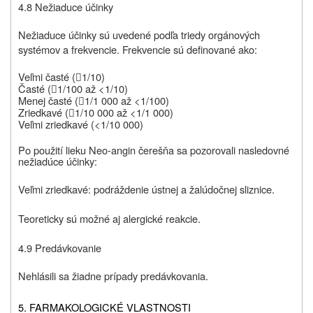
4.8 Nežiaduce účinky
Nežiaduce účinky sú uvedené podľa triedy orgánových
systémov a frekvencie. Frekvencie sú definované ako:
Veľmi časté (
1/10
)

Časté
(
1/100 až <1/10)

Menej časté
(
1/1 000 až <1/100)

Zriedkavé
(
1/10 000 až <1/1 000)

Veľmi zriedkavé
(<1/10 000)
Po použití lieku Neo-angin
čerešňa
sa pozorovali nasledovné
nežiadúce účinky:
Veľmi zriedkavé: podráždenie ústnej a žalúdočnej sliznice.
Teoreticky sú možné aj alergické reakcie.
4.9 Predávkovanie
Nehlásili sa žiadne prípady predávkovania.
5. FARMAKOLOGICKÉ VLASTNOSTI