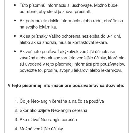
Túto písomnú informáciu si uschovajte. Možno bude
potrebné, aby ste si ju znovu prečítali.
Ak potrebujete ďalšie informácie alebo radu, obráťte sa
na svojho lekárnika.
Ak sa príznaky Vášho ochorenia nezlepšia do 3-4 dní,
alebo ak sa zhoršia, musíte kontaktovať lekára.
Ak začnete pociťovať akýkoľvek vedľajší účinok ako
závažný alebo ak spozorujete vedľajšie účinky, ktoré nie
sú uvedené v tejto písomnej informácii pre používateľov,
povedzte to, prosím, svojmu lekárovi alebo lekárnikovi.
V tejto písomnej informácii pre používateľov sa dozviete:
Čo je
Neo-angin čerešňa
a na čo sa používa
Skôr ako užijete
Neo-angin čerešňa
Ako užívať
Neo-angin čerešňa
Možné vedľajšie účinky