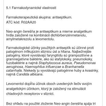
5.1 Farmakodynamické vlastnosti
Farmakoterapeutická skupina: antiseptikum.
ATC kód: R02AA20
Neo-angin
čerešňa
je antiseptikum a mierne analgetikum
hrdla založené na kombinácii dichlórbenzénmetanolu,
amylmetakrezolu a levomentolu.
Farmakologické účinky použitých antiseptík sú účinné proti
patogénom infikujúcim sliznicu úst a hltana. Najbežnejšie
patogény, ktoré vyvolávajú faryngitídu sú grampozitívne a
gramnegatívne baktérie, ako sú stafylokoky, pneumokoky,
fuzobaktérie a najmä
Staphylococus aureus, Pseudomonas
aeruginosa, Haemophilus influenzae
a
Branhamella
catarrhalis
. Niekedy ju vyvolávajú patogénne huby a kvasinky,
najmä
Candida albicans
.
Levomentol dopĺňa účinok oboch uvedených liečiv svojím
analgetickým účinkom, ktorý je založený na stimulácii
chladových receptorov v sliznici.
Bez ohľadu na použité zloženie Neo-angin čerešňa spája tri