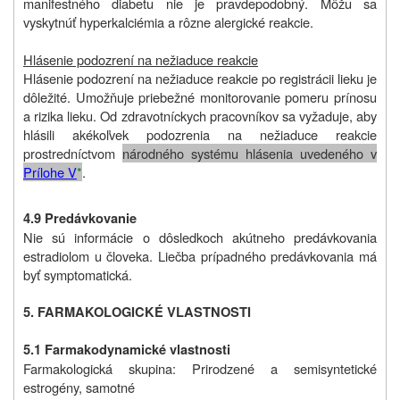
manifestného diabetu nie je pravdepodobný. Môžu sa
vyskytnúť hyperkalciémia a rôzne alergické reakcie.
Hlásenie podozrení na nežiaduce reakcie
Hlásenie podozrení na nežiaduce reakcie po registrácii lieku je
dôležité. Umožňuje priebežné monitorovanie pomeru prínosu
a rizika lieku. Od zdravotníckych pracovníkov sa vyžaduje, aby
hlásili akékoľvek podozrenia na nežiaduce reakcie
prostredníctvom
národného systému hlásenia uvedeného v
Prílohe V
*
.
4.9 Predávkovanie
Nie sú informácie o dôsledkoch akútneho predávkovania
estradiolom u človeka. Liečba prípadného predávkovania má
byť symptomatická.
5. FARMAKOLOGICKÉ VLASTNOSTI
5.1 Farmakodynamické vlastnosti
Farmakologická skupina: Prirodzené a semisyntetické
estrogény, samotné