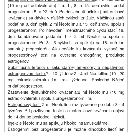
(10 mg estradiolvalerátu) i.m. 1., 8. a 15. deň cyklu, pridať
progesterón 15. a 22. deň. Po dosiahnutí účinku (maternicové
krvácanie) sa dávka v ďalších cykloch znižuje. Väčšinou stačí
podať na 8. deň cyklu 2 ml Neofollinu a 15. deň znovu spolu s
progesterónom. Po navodení menštruačného cyklu stačí 18.
deň kombinované podanie 1 - 2 ml Neofollinu spolu s
progesterónom. Po 3 - 6 cykloch sa aplikuje na 18. deň len
samotný progesterón. Ak nedôjde ku krvácaniu, vykoná sa
progesterónový test na overenie endogénnej produkcie
estrogénov.
Substitučná terapia u sekundárnej amenorey a negatívnom
estrogénovom teste:
7 - 10 týždňov 2 - 4 ml Neofollinu (10 - 20
mg estradiolvalerátu) i.m. raz týždenne. Posledný týždeň
pridať progesterón.
Zastavenie dysfunkčného krvácania:
2 ml Neofollinu (10 mg
estradiolvalerátu) spolu s progesterónom i.m.
Estrogénový test:
2 ml Neofollinu raz týždenne po dobu 3 - 4
týždňov. Pri pozitívnom teste sa maternicové krvácanie objaví
do 14 dní po poslednej injekcii.
Injekcie Neofollinu sa aplikujú hlboko intramuskulárne.
Estrogénmi bez progesterónu je možné dlhodobo liečiť len