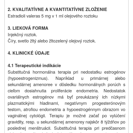
2. KVALITATÍVNE A KVANTITATÍVNE ZLOŽENIE
Estradioli valeras 5 mg v 1 ml olejového roztoku
3. LIEKOVÁ FORMA
Injekčný roztok.
Číry, svetlo žltý alebo žltozelený olejový roztok.
4. KLINICKÉ ÚDAJE
4.1 Terapeutické indikácie
Substitučná hormonálna terapia pri nedostatku estrogénov
(hypoestrogenizmus). Napríklad u primárnej alebo
sekundárnej amenoree v dôsledku hormonálnych porúch s
cieľom dosiahnutia proliferácie endometria. Nedostatok
ovariálnych estrogénov má byť preukázaný ich nízkymi
plazmatickými hladinami, negatívnym progesterónovým
testom, atrofiou endometria a hypoestrogénnym obrazom vo
vaginálnej cytológii. Terapiu je možné začať po vylúčení
gravidity, resp. u sekundárnej amenorey najskôr 8 týždňov po
poslednej menštruácii. Substitučná terapia pri predčasnom