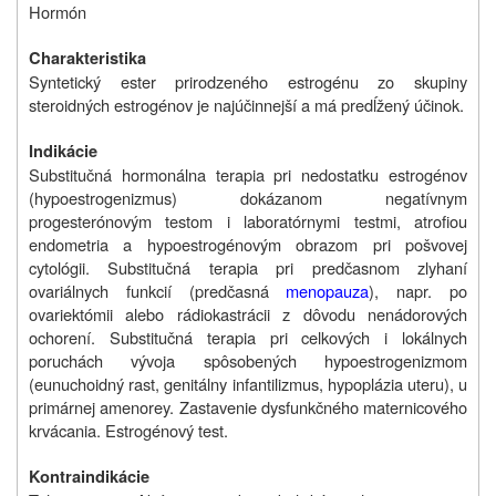
Hormón
Charakteristika
Syntetický ester prirodzeného estrogénu zo skupiny
steroidných estrogénov je najúčinnejší a má predĺžený účinok.
Indikácie
Substitučná hormonálna terapia pri nedostatku estrogénov
(hypoestrogenizmus) dokázanom negatívnym
progesterónovým testom i laboratórnymi testmi, atrofiou
endometria a hypoestrogénovým obrazom pri pošvovej
cytológii. Substitučná terapia pri predčasnom zlyhaní
ovariálnych funkcií (predčasná
menopauza
), napr. po
ovariektómii alebo rádiokastrácii z dôvodu nenádorových
ochorení. Substitučná terapia pri celkových i lokálnych
poruchách vývoja spôsobených hypoestrogenizmom
(eunuchoidný rast, genitálny infantilizmus, hypoplázia uteru), u
primárnej amenorey. Zastavenie dysfunkčného maternicového
krvácania. Estrogénový test.
Kontraindikácie