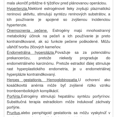
mala ukončiť približne 6 týždňov pred plánovanou operáciou.
Hypertenzia.
Niektoré estrogénové lieky zvyšujú plazmatickú
reninovú aktivitu, stimulujú syntézu reninových substrátov, a
ich používanie je spojené so zvýšenou incidenciou
hypertenzie.
Onemocnenia pečene.
Estrogény majú mnohostranný
metabolický účinok na pečeň a ich používanie je preto
kontraindikované, ak sú funkcie pečene poškodené. Môžu
uľahčiť tvorbu žlčových kameňov.
Endometrálna hyperplázia.
Považuje sa za potenciálnu
prekancerózu, pretože niekedy prograduje do
endometriálneho karcinómu. Pretože estradiol ďalej stimuluje
rast hyperplastického endometria, je u endometriálnej
hyperplázie kontraindikovaný.
Herpes gestationis. Hemoglobinopatia.
U ochorení ako
kosáčikovitá anémia môže byť zvýšené riziko vzniku
tromboembolických komplikácií.
Porfýria.
Estrogény stimulujú hepatálnu syntézu porfyrínov.
Substitučná terapia estradiolom môže indukovať záchvaty
porfýrie.
Pruritus,
alebo pemphigoid gestationis sa môžu vyskytnúť v