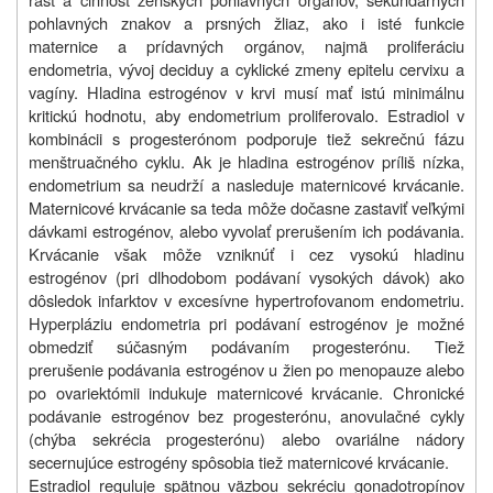
pohlavných znakov a prsných žliaz, ako i isté funkcie
maternice a prídavných orgánov, najmä proliferáciu
endometria, vývoj deciduy a cyklické zmeny epitelu cervixu a
vagíny. Hladina estrogénov v krvi musí mať istú minimálnu
kritickú hodnotu, aby endometrium proliferovalo. Estradiol v
kombinácii s progesterónom podporuje tiež sekrečnú fázu
menštruačného cyklu. Ak je hladina estrogénov príliš nízka,
endometrium sa neudrží a nasleduje maternicové krvácanie.
Maternicové krvácanie sa teda môže dočasne zastaviť veľkými
dávkami estrogénov, alebo vyvolať prerušením ich podávania.
Krvácanie však môže vzniknúť i cez vysokú hladinu
estrogénov (pri dlhodobom podávaní vysokých dávok) ako
dôsledok infarktov v excesívne hypertrofovanom endometriu.
Hyperpláziu endometria pri podávaní estrogénov je možné
obmedziť súčasným podávaním progesterónu. Tiež
prerušenie podávania estrogénov u žien po menopauze alebo
po ovariektómii indukuje maternicové krvácanie. Chronické
podávanie estrogénov bez progesterónu, anovulačné cykly
(chýba sekrécia progesterónu) alebo ovariálne nádory
secernujúce estrogény spôsobia tiež maternicové krvácanie.
Estradiol reguluje spätnou väzbou sekréciu gonadotropínov