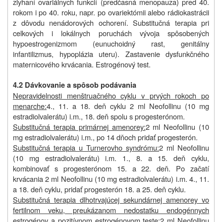
zlyhaní ovariálnych funkcií (predčasná menopauza) pred 40.
rokom i po 40. roku, napr. po ovariektómii alebo rádiokastrácii
z dôvodu nenádorových ochorení. Substitučná terapia pri
celkových i lokálnych poruchách vývoja spôsobených
hypoestrogenizmom (eunuchoidný rast, genitálny
infantilizmus, hypoplázia uteru). Zastavenie dysfunkčného
maternicového krvácania. Estrogénový test.
4.2 Dávkovanie a spôsob podávania
Nepravidelnosti menštruačného cyklu v prvých rokoch po
menarche:
4., 11. a 18. deň cyklu 2 ml Neofollinu (10 mg
estradiolvalerátu) i.m., 18. deň spolu s progesterónom.
Substitučná terapia primárnej amenorey:
2 ml Neofollinu (10
mg estradiolvalerátu) i.m., po 14 dňoch pridať progesterón.
Substitučná terapia u Turnerovho syndrómu:
2 ml Neofollinu
(10 mg estradiolvalerátu) i.m. 1., 8. a 15. deň cyklu,
kombinovať s progesterónom 15. a 22. deň. Po začatí
krvácania 2 ml Neofollinu (10 mg estradiolvalerátu) i.m. 4., 11.
a 18. deň cyklu, pridať progesterón 18. a 25. deň cyklu.
Substitučná terapia dlhotrvajúcej sekundárnej amenorey vo
fertilnom veku, preukázanom nedostatku endogénnych
estrogénov a pozitívnom estrogénovom teste:
2 ml Neofollinu