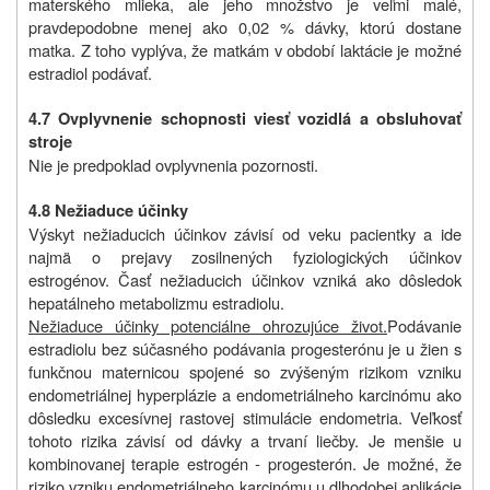
materského mlieka, ale jeho množstvo je veľmi malé,
pravdepodobne menej ako 0,02 % dávky, ktorú dostane
matka. Z toho vyplýva, že matkám v období laktácie je možné
estradiol podávať.
4.7 Ovplyvnenie schopnosti viesť vozidlá a obsluhovať
stroje
Nie je predpoklad ovplyvnenia pozornosti.
4.8 Nežiaduce účinky
Výskyt nežiaducich účinkov závisí od veku pacientky a ide
najmä o prejavy zosilnených fyziologických účinkov
estrogénov. Časť nežiaducich účinkov vzniká ako dôsledok
hepatálneho metabolizmu estradiolu.
Nežiaduce účinky potenciálne ohrozujúce život.
Podávanie
estradiolu bez súčasného podávania progesterónu je u žien s
funkčnou maternicou spojené so zvýšeným rizikom vzniku
endometriálnej hyperplázie a endometriálneho karcinómu ako
dôsledku excesívnej rastovej stimulácie endometria. Veľkosť
tohoto rizika závisí od dávky a trvaní liečby. Je menšie u
kombinovanej terapie estrogén - progesterón. Je možné, že
riziko vzniku endometriálneho karcinómu u dlhodobej aplikácie