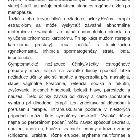
viacej štúdií naznačuje protektívnu úlohu estrogénov u žien po
menopauze.
Ťažké alebo ireverzibilné nežiaduce účinky.
Počas terapie
estradiolom sa môže vyskytnúť závažné abnormálne
maternicové krvácanie. Je nutná endometriálna biopsia na
vylúčenie prítomnosti karcinómu. Pri aplikácii mužom (terapia
karcinómu prostaty) treba počítať s feminizáciou
(gynekomastia, inhibícia spermatogenézy, strata libida,
impotencia).
Symptomatické nežiaduce účinky.
Všetky estrogénové
preparáty môžu najmä na začiatku liečby spôsobiť ľahké
nežiaduce účinky ako sú napätie a hypertrofia pŕs, mastalgia,
slabé vaginálne krvácanie, retencia sodíka a tekutín,
zvyšovanie telesnej hmotnosti, bolesti hlavy, parestézie a
nauzea. Tieto účinky závisia od dávky a často spontánne
vymiznú pri dlhodobej terapii. Len zriedkavo sú dôvodom k
prerušeniu terapie. Intramuskulárne podanie v niektorých
prípadoch môže tieto symptómy odstrániť. Vysoké dávky
najmä po perorálnom podaní môžu naviac spôsobiť depresiu,
nauzeu, anorexiu, hnačku, vracanie, edémy a kožné zmeny
(chloazmu, urtikáriu, rôzne erupcie, erythema multiformae a