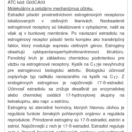
ATC kód: G03CA03
Molekulárny a celulárny mechanizmus účinku.
Estradiol pôsobí prostredníctvom estrogénových receptorov
lokalizovaných v cieľových tkanivách. Neobsadené
estrogénové receptory sú lokalizované v cytoplazme, našli sa
však aj v bunkovej membráne. Po naviazaní estradiolu na
estrogénový receptor pôsobí tento komplex ako transkripčný
faktor, ktorý moduluje expresiu cieľových génov. Estrogény
obsahujú cyklopentanoperhydrofenantrenovú štruktúru.
Fenolický kruh je základnou chemickou podmienkou pre
väzbu na estrogénové receptory. Kyslík na C
je nevyhnutný
17
pre estrogénovú biologickú aktivitu. Biologickú účinnosť
ovplyvňuje typ radikálu naviazaného na kyslík na C
. Z
17
endogénnych estrogénov je najúčinnejší 17-ß-estradiol.
Účinnosť estradiolu sa znižuje desaťkrát po enzymatickej
alebo chemickej oxidácii 17-hydroxylovej skupiny na
ketoskupinu, ako napr. u estrónu.
Estrogény sú steroidné hormóny, ktorých hlavnou úlohou je
regulácia funkcie ženských pohlavných orgánov a regulácia
reprodukcie. Prirodzené estrogény sú 17-ß-estradiol, estrón a
estriol. Najúčinnejší z nich je 17-ß-estradiol. Estradiol reguluje
rast a činnosť ženských pohlavných orgánov, sekundárnych