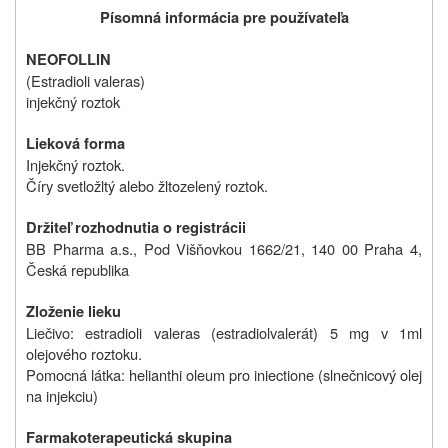
Písomná informácia pre používateľa
NEOFOLLIN
(Estradioli valeras)
injekčný roztok
Lieková forma
Injekčný roztok.
Číry svetložltý alebo žltozelený roztok.
Držiteľ rozhodnutia o registrácii
BB Pharma a.s., Pod Višňovkou 1662/21, 140 00 Praha 4,
Česká republika
Zloženie lieku
Liečivo: estradioli valeras (estradiolvalerát) 5 mg v 1ml
olejového roztoku.
Pomocná látka: helianthi oleum pro iniectione (slnečnicový olej
na injekciu)
Farmakoterapeutická skupina