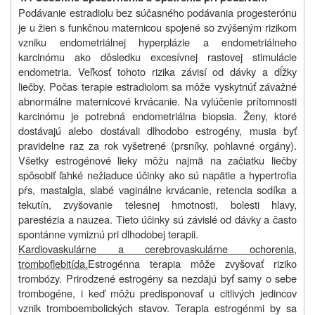
Podávanie estradiolu bez súčasného podávania progesterónu
je u žien s funkčnou maternicou spojené so zvýšeným rizikom
vzniku endometriálnej hyperplázie a endometriálneho
karcinómu ako dôsledku excesívnej rastovej stimulácie
endometria. Veľkosť tohoto rizika závisí od dávky a dĺžky
liečby. Počas terapie estradiolom sa môže vyskytnúť závažné
abnormálne maternicové krvácanie. Na vylúčenie prítomnosti
karcinómu je potrebná endometriálna biopsia. Ženy, ktoré
dostávajú alebo dostávali dlhodobo estrogény, musia byť
pravidelne raz za rok vyšetrené (prsníky, pohlavné orgány).
Všetky estrogénové lieky môžu najmä na začiatku liečby
spôsobiť ľahké nežiaduce účinky ako sú napätie a hypertrofia
pŕs, mastalgia, slabé vaginálne krvácanie, retencia sodíka a
tekutín, zvyšovanie telesnej hmotnosti, bolesti hlavy,
parestézia a nauzea. Tieto účinky sú závislé od dávky a často
spontánne vymiznú pri dlhodobej terapii.
Kardiovaskulárne a cerebrovaskulárne ochorenia,
tromboflebitída.
Estrogénna terapia môže zvyšovať riziko
trombózy. Prirodzené estrogény sa nezdajú byť samy o sebe
trombogéne, i keď môžu predisponovať u citlivých jedincov
vznik tromboembolických stavov. Terapia estrogénmi by sa