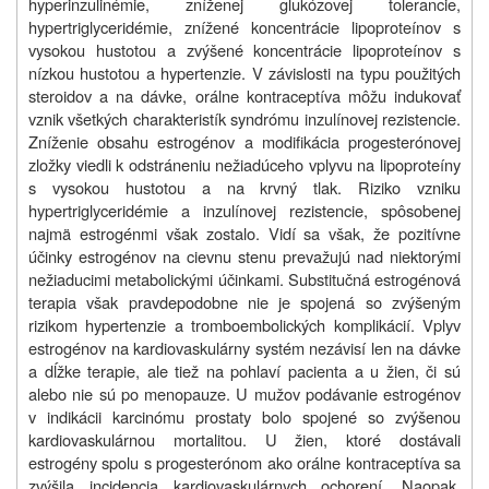
hyperinzulinémie, zníženej glukózovej tolerancie,
hypertriglyceridémie, znížené koncentrácie lipoproteínov s
vysokou hustotou a zvýšené koncentrácie lipoproteínov s
nízkou hustotou a hypertenzie. V závislosti na typu použitých
steroidov a na dávke, orálne kontraceptíva môžu indukovať
vznik všetkých charakteristík syndrómu inzulínovej rezistencie.
Zníženie obsahu estrogénov a modifikácia progesterónovej
zložky viedli k odstráneniu nežiadúceho vplyvu na lipoproteíny
s vysokou hustotou a na krvný tlak. Riziko vzniku
hypertriglyceridémie a inzulínovej rezistencie, spôsobenej
najmä estrogénmi však zostalo. Vidí sa však, že pozitívne
účinky estrogénov na cievnu stenu prevažujú nad niektorými
nežiaducimi metabolickými účinkami. Substitučná estrogénová
terapia však pravdepodobne nie je spojená so zvýšeným
rizikom hypertenzie a tromboembolických komplikácií. Vplyv
estrogénov na kardiovaskulárny systém nezávisí len na dávke
a dĺžke terapie, ale tiež na pohlaví pacienta a u žien, či sú
alebo nie sú po menopauze. U mužov podávanie estrogénov
v indikácii karcinómu prostaty bolo spojené so zvýšenou
kardiovaskulárnou mortalitou. U žien, ktoré dostávali
estrogény spolu s progesterónom ako orálne kontraceptíva sa
zvýšila incidencia kardiovaskulárnych ochorení. Naopak,