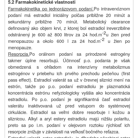
5.2 Farmakokinetické vlastnosti
Farmakokinetika po jednorázovom podaní.
Po intravenóznom
podaní má estradiol iniciálny polčas približne 20 minút a
sekundárny približne 70 minút. Metabolický clearance
definovaný ako objem krvi, z ktorej bol estradiol ireverzibilne
-2
odstránený je 600 až 800 litrov za 24 hod.m
u žien pred
-2
menopauzou a okolo 600 l za 24 hod.m
u žien po
menopauze.
Resorpcia.
Po orálnom podaní sa prirodzené estrogény
takmer úplne resorbujú. Účinnosť p.o. podania je však
obmedzená s ohľadom na intenzívny metabolizmus
estrogénov v priebehu ich prvého prechodu pečeňou (first
pass effect). Estradiol valerát sa už v črevnej sliznici mení na
estrón, takže po p.o. podaní estradiolu je plazmatická
koncentrácia estrónu nefyziologicky vyššia ako koncentrácia
estradiolu. Po p.o. podaní je signifikantná časť estradiol
valerátu inaktivovaná už pred vstupom do systémovej
cirkulácie. Estradiol sa veľmi dobre resorbuje i kožou a
sliznicou. Alkyl a aryl estery estradiolu majú nižšiu polaritu,
preto sa po i.m. podaní v olejovom roztoku rýchlosť ich
resorpcie znižuje v závislosti na veľkosť bočného reťazca.
Estradiol valerát, ester estradiolu, je dlhodobo pôsobiaci ester