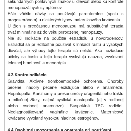
sekundárnych pohlavných znakov u dievčat alebo ku kontrole
menopauzálnych symptómov.
Ešte väčšie dávky sa používajú parenterálne (spolu s
progesterónom) u niektorých typov maternicového krvácania.
U žien s predčasnou menopauzou má substitučná terapia
trvať minimálne až do veku prirodzenej menopauzy.
Nie sú indikácie na použitie estradiolu u novorodencov.
Estradiol sa príležitostne používal k inhibícii rastu u vysokých
dievčat, ale výhody tejto terapie sú neisté. Ako nežiaduce
účinky sa často u tejto terapie vyskytujú nauzea, zvyšovaní
telesnej hmotnosti a menorágia.
4.3 Kontraindikácie
Gravidita. Aktívne tromboembolické ochorenia. Choroby
pečene, nádory pečene existujúce alebo v anamnéze.
Hepatopatia. Karcinómy a prekancerózy urogenitálneho traktu
a mliečnej žľazy, najmä cystická mastopatia (aj v rodinnej
alebo osobnej anamnéze). Suspektná TBC rodidiel.
Nediagnostikované vaginálne krvácanie. Maternicové
krvácanie vyvolané vysokou hladinou estrogénov.
4.4 Osobitné upozornenia a opatrenia pri používaní