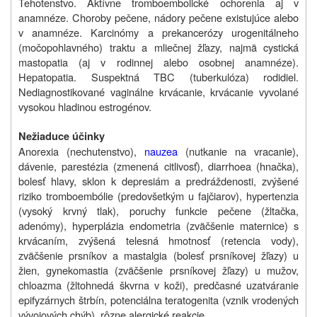
Tehotenstvo. Aktívne tromboembolické ochorenia aj v
anamnéze. Choroby pečene, nádory pečene existujúce alebo
v anamnéze. Karcinómy a prekancerózy urogenitálneho
(močopohlavného) traktu a mliečnej žľazy, najmä cystická
mastopatia (aj v rodinnej alebo osobnej anamnéze).
Hepatopatia. Suspektná TBC (tuberkulóza) rodidiel.
Nediagnostikované vaginálne krvácanie, krvácanie vyvolané
vysokou hladinou estrogénov.
Nežiaduce účinky
Anorexia (nechutenstvo),
nauzea
(nutkanie na vracanie),
dávenie, parestézia (zmenená citlivosť), diarrhoea (hnačka),
bolesť hlavy, sklon k depresiám a predráždenosti, zvýšené
riziko tromboembólie (predovšetkým u fajčiarov), hypertenzia
(vysoký krvný tlak), poruchy funkcie pečene (žltačka,
adenómy), hyperplázia endometria (zväčšenie maternice) s
krvácaním, zvýšená telesná hmotnosť (retencia vody),
zväčšenie prsníkov a mastalgia (bolesť prsníkovej žľazy) u
žien, gynekomastia (zväčšenie prsníkovej žľazy) u mužov,
chloazma (žltohnedá škvrna v koži), predčasné uzatváranie
epifyzárnych štrbín, potenciálna teratogenita (vznik vrodených
vývojových chýb), rôzne alergické reakcie.