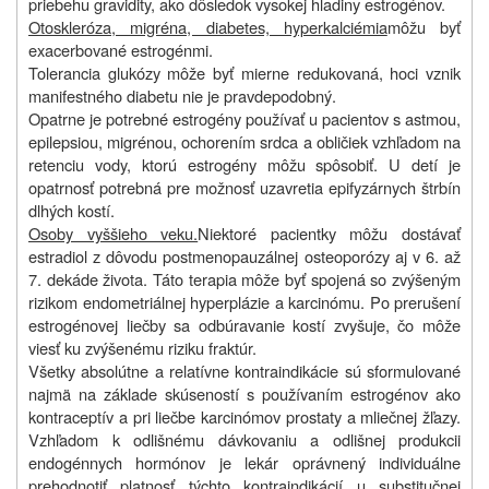
priebehu gravidity, ako dôsledok vysokej hladiny estrogénov.
Otoskleróza, migréna, diabetes, hyperkalciémia
môžu byť
exacerbované estrogénmi.
Tolerancia glukózy môže byť mierne redukovaná, hoci vznik
manifestného diabetu nie je pravdepodobný.
Opatrne je potrebné estrogény používať u pacientov s astmou,
epilepsiou, migrénou, ochorením srdca a obličiek vzhľadom na
retenciu vody, ktorú estrogény môžu spôsobiť. U detí je
opatrnosť potrebná pre možnosť uzavretia epifyzárnych štrbín
dlhých kostí.
Osoby vyššieho veku.
Niektoré pacientky môžu dostávať
estradiol z dôvodu postmenopauzálnej osteoporózy aj v 6. až
7. dekáde života. Táto terapia môže byť spojená so zvýšeným
rizikom endometriálnej hyperplázie a karcinómu. Po prerušení
estrogénovej liečby sa odbúravanie kostí zvyšuje, čo môže
viesť ku zvýšenému riziku fraktúr.
Všetky absolútne a relatívne kontraindikácie sú sformulované
najmä na základe skúseností s používaním estrogénov ako
kontraceptív a pri liečbe karcinómov prostaty a mliečnej žľazy.
Vzhľadom k odlišnému dávkovaniu a odlišnej produkcii
endogénnych hormónov je lekár oprávnený individuálne
prehodnotiť platnosť týchto kontraindikácií u substitučnej