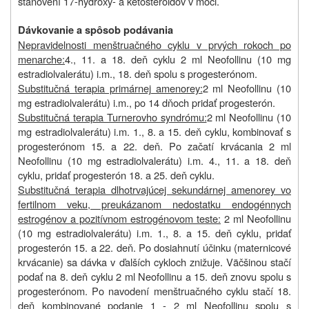
stanovení 17-hydroxy- a ketosteroidov v moči.
Dávkovanie a spôsob podávania
Nepravidelnosti menštruačného cyklu v prvých rokoch po
menarche:
4., 11. a 18. deň cyklu 2 ml Neofollinu (10 mg
estradiolvalerátu) i.m., 18. deň spolu s progesterónom.
Substitučná terapia primárnej amenorey:
2 ml Neofollinu (10
mg estradiolvalerátu) i.m., po 14 dňoch pridať progesterón.
Substitučná terapia Turnerovho syndrómu:
2 ml Neofollinu (10
mg estradiolvalerátu) i.m. 1., 8. a 15. deň cyklu, kombinovať s
progesterónom 15. a 22. deň. Po začatí krvácania 2 ml
Neofollinu (10 mg estradiolvalerátu) i.m. 4., 11. a 18. deň
cyklu, pridať progesterón 18. a 25. deň cyklu.
Substitučná terapia dlhotrvajúcej sekundárnej amenorey vo
fertilnom veku, preukázanom nedostatku endogénnych
estrogénov a pozitívnom estrogénovom teste:
2 ml Neofollinu
(10 mg estradiolvalerátu) i.m. 1., 8. a 15. deň cyklu, pridať
progesterón 15. a 22. deň. Po dosiahnutí účinku (maternicové
krvácanie) sa dávka v ďalších cykloch znižuje. Väčšinou stačí
podať na 8. deň cyklu 2 ml Neofollinu a 15. deň znovu spolu s
progesterónom. Po navodení menštruačného cyklu stačí 18.
deň kombinované podanie 1 - 2 ml Neofollinu spolu s