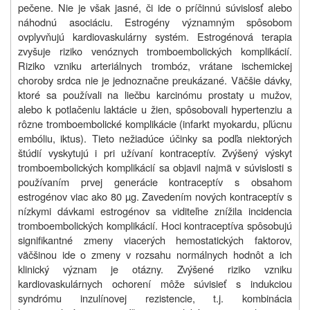
pečene. Nie je však jasné, či ide o príčinnú súvislosť alebo
náhodnú asociáciu. Estrogény významným spôsobom
ovplyvňujú kardiovaskulárny systém. Estrogénová terapia
zvyšuje riziko venóznych tromboembolických komplikácií.
Riziko vzniku arteriálnych trombóz, vrátane ischemickej
choroby srdca nie je jednoznačne preukázané. Väčšie dávky,
ktoré sa používali na liečbu karcinómu prostaty u mužov,
alebo k potlačeniu laktácie u žien, spôsobovali hypertenziu a
rôzne tromboembolické komplikácie (infarkt myokardu, pľúcnu
embóliu, iktus). Tieto nežiadúce účinky sa podľa niektorých
štúdií vyskytujú i pri užívaní kontraceptív. Zvýšený výskyt
tromboembolických komplikácií sa objavil najmä v súvislosti s
používaním prvej generácie kontraceptív s obsahom
estrogénov viac ako 80 µg. Zavedením nových kontraceptív s
nízkymi dávkami estrogénov sa viditeľne znížila incidencia
tromboembolických komplikácií. Hoci kontraceptíva spôsobujú
signifikantné zmeny viacerých hemostatických faktorov,
väčšinou ide o zmeny v rozsahu normálnych hodnôt a ich
klinický význam je otázny. Zvýšené riziko vzniku
kardiovaskulárnych ochorení môže súvisieť s indukciou
syndrómu inzulínovej rezistencie, t.j. kombinácia