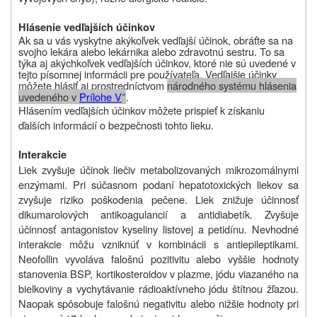
Hlásenie vedľajších účinkov
Ak sa u vás vyskytne akýkoľvek vedľajší účinok, obráťte sa na
svojho lekára alebo lekárnika alebo zdravotnú sestru. To sa
týka aj akýchkoľvek vedľajších účinkov, ktoré nie sú uvedené v
tejto písomnej informácii pre používateľa. Vedľajšie účinky
môžete hlásiť aj
prostredníctvom
národného systému hlásenia
uvedeného v
Prílohe V
*
.
Hlásením vedľajších účinkov môžete prispieť k získaniu
ďalších informácií o bezpečnosti tohto lieku.
Interakcie
Liek zvyšuje účinok liečiv metabolizovaných mikrozomálnymi
enzýmami. Pri súčasnom podaní hepatotoxických liekov sa
zvyšuje riziko poškodenia pečene. Liek znižuje účinnosť
dikumarolových antikoagulancií a antidiabetík. Zvyšuje
účinnosť antagonistov kyseliny listovej a petidínu. Nevhodné
interakcie môžu vzniknúť v kombinácii s antiepileptikami.
Neofollin vyvoláva falošnú pozitivitu alebo vyššie hodnoty
stanovenia BSP, kortikosteroidov v plazme, jódu viazaného na
bielkoviny a vychytávanie rádioaktívneho jódu štítnou žľazou.
Naopak spôsobuje falošnú negativitu alebo nižšie hodnoty pri