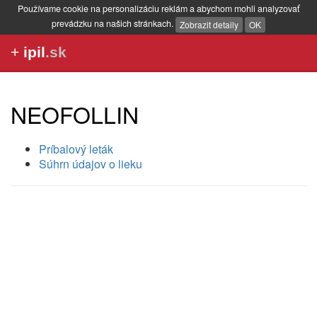
Používame cookie na personalizáciu reklám a abychom mohli analyzovať
prevádzku na našich stránkach.
Zobrazit detaily
OK
+
ipil
.sk
NEOFOLLIN
Príbalový leták
Súhrn údajov o lieku