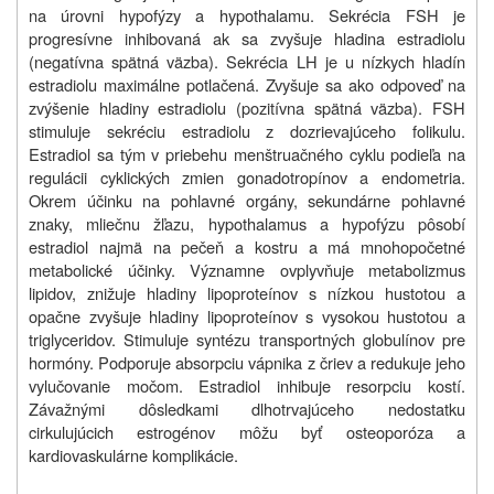
na úrovni hypofýzy a hypothalamu. Sekrécia FSH je
progresívne inhibovaná ak sa zvyšuje hladina estradiolu
(negatívna spätná väzba). Sekrécia LH je u nízkych hladín
estradiolu maximálne potlačená. Zvyšuje sa ako odpoveď na
zvýšenie hladiny estradiolu (pozitívna spätná väzba). FSH
stimuluje sekréciu estradiolu z dozrievajúceho folikulu.
Estradiol sa tým v priebehu menštruačného cyklu podieľa na
regulácii cyklických zmien gonadotropínov a endometria.
Okrem účinku na pohlavné orgány, sekundárne pohlavné
znaky, mliečnu žľazu, hypothalamus a hypofýzu pôsobí
estradiol najmä na pečeň a kostru a má mnohopočetné
metabolické účinky. Významne ovplyvňuje metabolizmus
lipidov, znižuje hladiny lipoproteínov s nízkou hustotou a
opačne zvyšuje hladiny lipoproteínov s vysokou hustotou a
triglyceridov. Stimuluje syntézu transportných globulínov pre
hormóny. Podporuje absorpciu vápnika z čriev a redukuje jeho
vylučovanie močom. Estradiol inhibuje resorpciu kostí.
Závažnými dôsledkami dlhotrvajúceho nedostatku
cirkulujúcich estrogénov môžu byť osteoporóza a
kardiovaskulárne komplikácie.