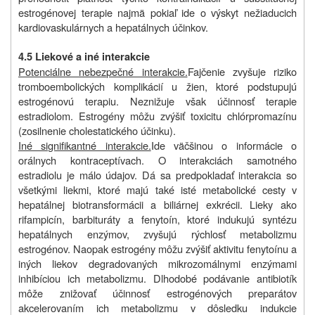
estrogénovej terapie najmä pokiaľ ide o výskyt nežiaducich
kardiovaskulárnych a hepatálnych účinkov.
4.5 Liekové a iné interakcie
Potenciálne nebezpečné interakcie.
Fajčenie zvyšuje riziko
tromboembolických komplikácií u žien, ktoré podstupujú
estrogénovú terapiu. Neznižuje však účinnosť terapie
estradiolom. Estrogény môžu zvýšiť toxicitu chlórpromazínu
(zosilnenie cholestatického účinku).
Iné signifikantné interakcie.
Ide väčšinou o informácie o
orálnych kontraceptívach. O interakciách samotného
estradiolu je málo údajov. Dá sa predpokladať interakcia so
všetkými liekmi, ktoré majú také isté metabolické cesty v
hepatálnej biotransformácii a biliárnej exkrécii. Lieky ako
rifampicín, barbituráty a fenytoín, ktoré indukujú syntézu
hepatálnych enzýmov, zvyšujú rýchlosť metabolizmu
estrogénov. Naopak estrogény môžu zvýšiť aktivitu fenytoínu a
iných liekov degradovaných mikrozomálnymi enzýmami
inhibíciou ich metabolizmu. Dlhodobé podávanie antibiotík
môže znižovať účinnosť estrogénových preparátov
akcelerovaním ich metabolizmu v dôsledku indukcie