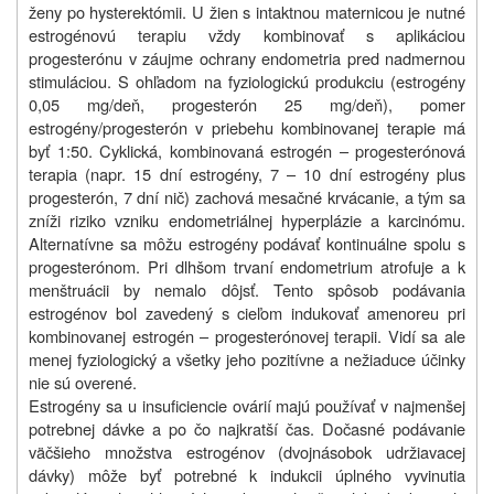
ženy po hysterektómii. U žien s intaktnou maternicou je nutné
estrogénovú terapiu vždy kombinovať s aplikáciou
progesterónu v záujme ochrany endometria pred nadmernou
stimuláciou. S ohľadom na fyziologickú produkciu (estrogény
0,05 mg/deň, progesterón 25 mg/deň), pomer
estrogény/progesterón v priebehu kombinovanej terapie má
byť 1:50. Cyklická, kombinovaná estrogén – progesterónová
terapia (napr. 15 dní estrogény, 7 – 10 dní estrogény plus
progesterón, 7 dní nič) zachová mesačné krvácanie, a tým sa
zníži riziko vzniku endometriálnej hyperplázie a karcinómu.
Alternatívne sa môžu estrogény podávať kontinuálne spolu s
progesterónom. Pri dlhšom trvaní endometrium atrofuje a k
menštruácii by nemalo dôjsť. Tento spôsob podávania
estrogénov bol zavedený s cieľom indukovať amenoreu pri
kombinovanej estrogén – progesterónovej terapii. Vidí sa ale
menej fyziologický a všetky jeho pozitívne a nežiaduce účinky
nie sú overené.
Estrogény sa u insuficiencie ovárií majú používať v najmenšej
potrebnej dávke a po čo najkratší čas. Dočasné podávanie
väčšieho množstva estrogénov (dvojnásobok udržiavacej
dávky) môže byť potrebné k indukcii úplného vyvinutia