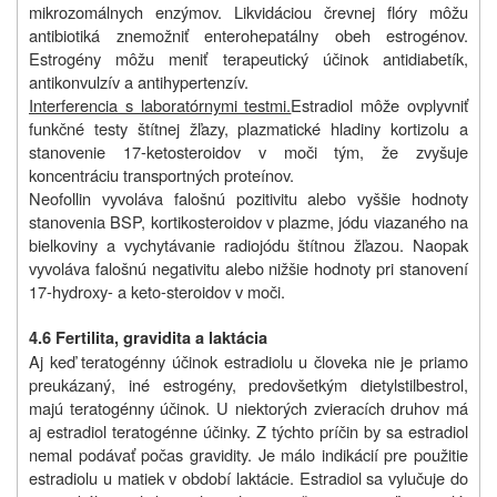
mikrozomálnych enzýmov. Likvidáciou črevnej flóry môžu
antibiotiká znemožniť enterohepatálny obeh estrogénov.
Estrogény môžu meniť terapeutický účinok antidiabetík,
antikonvulzív a antihypertenzív.
Interferencia s laboratórnymi testmi.
Estradiol môže ovplyvniť
funkčné testy štítnej žľazy, plazmatické hladiny kortizolu a
stanovenie 17-ketosteroidov v moči tým, že zvyšuje
koncentráciu transportných proteínov.
Neofollin vyvoláva falošnú pozitivitu alebo vyššie hodnoty
stanovenia BSP, kortikosteroidov v plazme, jódu viazaného na
bielkoviny a vychytávanie radiojódu štítnou žľazou. Naopak
vyvoláva falošnú negativitu alebo nižšie hodnoty pri stanovení
17-hydroxy- a keto-steroidov v moči.
4.6 Fertilita, gravidita a laktácia
Aj keď teratogénny účinok estradiolu u človeka nie je priamo
preukázaný, iné estrogény, predovšetkým dietylstilbestrol,
majú teratogénny účinok. U niektorých zvieracích druhov má
aj estradiol teratogénne účinky. Z týchto príčin by sa estradiol
nemal podávať počas gravidity. Je málo indikácií pre použitie
estradiolu u matiek v období laktácie. Estradiol sa vylučuje do