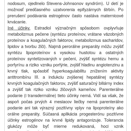
nodosum, ojedinelo Stevens-Johnsonov syndróm). U detí je
možnosť predčasného uzatvorenia epifyzárnych štrbín. Po
prerušení podávania estrogénov často nastáva maternicové
krvácanie.
Iné účinky.
Estradiol význačným spôsobom ovplyvňuje
metabolizmus pečene (syntézu proteínov, vrátane väzobných
proteínov a koagulačných faktorov, metabolizmus sacharidov,
lipidov a tvorbu žlči). Najmä perorálne preparáty môžu zvýšiť
syntézu lipoproteínov s vysokou hustotou a ostatných
proteínov syntetizovaných v pečeni, zvýšiť syntézu hemu a
porfyrínu a riziko vzniku porfýrie, zvýšiť hladinu angiotenzinu a
krvný tlak, spôsobiť hyperkoagulabilitu znížením aktivity
antitrombínu III. a indukciu zvýšenej hepatálnej syntézy
krvných koagulačných faktorov, zvýšiť saturačný biliárny index
a zvýšiť tak riziko vzniku žlčových kameňov. Parenterálne
podanie (i transdermálne) tieto účinky nemá. Vidí sa však, že
aspoň počas prvých 4 mesiacov liečby nemá parenterálne
podanie ani tak výrazný pozitívny vplyv na lipoproteíny ako
orálne preparáty. Súčasná aplikácia progesterónu pozitívne
účinky estrogénov na krvné lipidy antagonizuje. Tolerancia
glukózy môže byť mierne redukovaná, hoci vznik