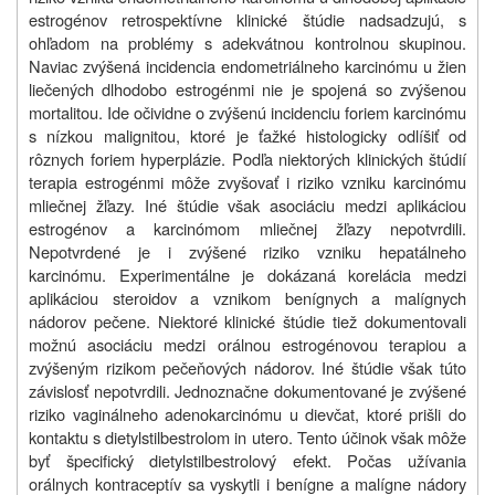
estrogénov retrospektívne klinické štúdie nadsadzujú, s
ohľadom na problémy s adekvátnou kontrolnou skupinou.
Naviac zvýšená incidencia endometriálneho karcinómu u žien
liečených dlhodobo estrogénmi nie je spojená so zvýšenou
mortalitou. Ide očividne o zvýšenú incidenciu foriem karcinómu
s nízkou malignitou, ktoré je ťažké histologicky odlíšiť od
rôznych foriem hyperplázie. Podľa niektorých klinických štúdií
terapia estrogénmi môže zvyšovať i riziko vzniku karcinómu
mliečnej žľazy. Iné štúdie však asociáciu medzi aplikáciou
estrogénov a karcinómom mliečnej žľazy nepotvrdili.
Nepotvrdené je i zvýšené riziko vzniku hepatálneho
karcinómu. Experimentálne je dokázaná korelácia medzi
aplikáciou steroidov a vznikom benígnych a malígnych
nádorov pečene. Niektoré klinické štúdie tiež dokumentovali
možnú asociáciu medzi orálnou estrogénovou terapiou a
zvýšeným rizikom pečeňových nádorov. Iné štúdie však túto
závislosť nepotvrdili. Jednoznačne dokumentované je zvýšené
riziko vaginálneho adenokarcinómu u dievčat, ktoré prišli do
kontaktu s dietylstilbestrolom in utero. Tento účinok však môže
byť špecifický dietylstilbestrolový efekt. Počas užívania
orálnych kontraceptív sa vyskytli i benígne a malígne nádory