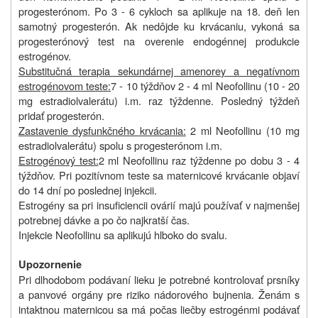
progesterónom. Po 3 - 6 cykloch sa aplikuje na 18. deň len
samotný progesterón. Ak nedôjde ku krvácaniu, vykoná sa
progesterónový test na overenie endogénnej produkcie
estrogénov.
Substitučná terapia sekundárnej amenorey a negatívnom
estrogénovom teste:
7 - 10 týždňov 2 - 4 ml Neofollinu (10 - 20
mg estradiolvalerátu) i.m. raz týždenne. Posledný týždeň
pridať progesterón.
Zastavenie dysfunkčného krvácania:
2 ml Neofollinu (10 mg
estradiolvalerátu) spolu s progesterónom i.m.
Estrogénový test:
2 ml Neofollinu raz týždenne po dobu 3 - 4
týždňov. Pri pozitívnom teste sa maternicové krvácanie objaví
do 14 dní po poslednej injekcii.
Estrogény sa pri insuficiencii ovárií majú používať v najmenšej
potrebnej dávke a po čo najkratší čas.
Injekcie Neofollinu sa aplikujú hlboko do svalu.
Upozornenie
Pri dlhodobom podávaní lieku je potrebné kontrolovať prsníky
a panvové orgány pre riziko nádorového bujnenia. Ženám s
intaktnou maternicou sa má počas liečby estrogénmi podávať