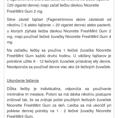
20 cigariet denne) majú začať liečbu dávkou Nicorette

FreshMint Gum 2 mg.
Silne závislí fajčiari (Fagerströmovo skóre závislosti od
nikotínu
6 alebo fajčenie > 20 cigariet denne) alebo pacienti,

u ktorých zlyhala liečba dávkou Nicorette FreshMint Gum 2
mg, majú používať liečivé žuvačky Nicorette FreshMint Gum 4
mg.
Na začiatku liečby sa používa 1 liečivá žuvačka Nicorette
FreshMint Gum každú druhú hodinu. U väčšiny fajčiarov je
potrebné užitie 8 - 12 liečivých žuvačiek príslušnej sily
denne.
Neodporúča sa používať denne viac ako 24 liečivých žuvačiek.
Ukončenie fajčenia
Dĺžka liečby je individuálna, odporúča sa používanie
minimálne tri mesiace. Potom sa má dávka nikotínu postupne
znižovať tak, že sa znižuje počet použitých liečivých žuvačiek
Nicorette FreshMint Gum za deň. Liečba sa má ukončiť pri
poklese dennej potreby na 1 - 2 liečivé žuvačky Nicorette
FreshMint Gum.