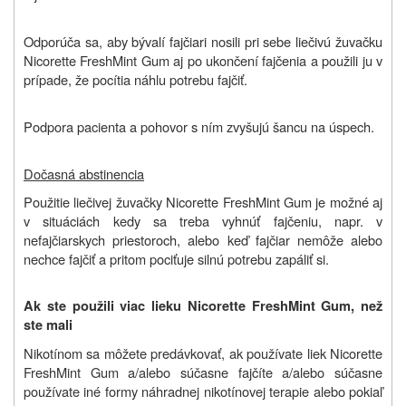
Odporúča sa, aby bývalí fajčiari nosili pri sebe liečivú žuvačku
Nicorette FreshMint Gum aj po ukončení fajčenia a použili ju v
prípade, že pocítia náhlu potrebu fajčiť.
Podpora pacienta a pohovor s ním zvyšujú šancu na úspech.
Dočasná abstinencia
Použitie liečivej žuvačky Nicorette FreshMint Gum je možné aj
v situáciách kedy sa treba vyhnúť fajčeniu, napr. v
nefajčiarskych priestoroch, alebo keď fajčiar nemôže alebo
nechce fajčiť a pritom
pociťuje silnú potrebu zapáliť si.
Ak ste použili viac lieku Nicorette FreshMint Gum, než
ste mali
Nikotínom sa môžete predávkovať, ak používate liek
Nicorette
FreshMint Gum a/alebo súčasne fajčíte a/alebo súčasne
používate iné formy náhradnej nikotínovej terapie alebo pokiaľ