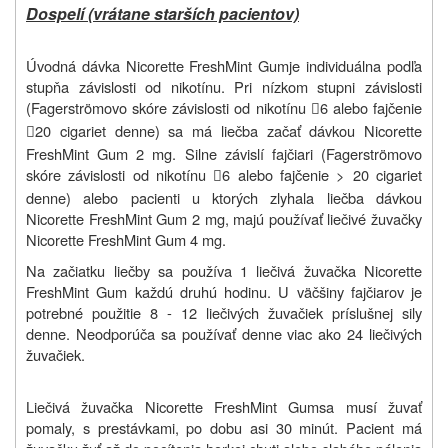
Dospelí (vrátane starších pacientov)
Úvodná dávka Nicorette FreshMint Gum
je individuálna podľa
stupňa závislosti od nikotínu. Pri nízkom stupni závislosti
(Fagerströmovo skóre závislosti od nikotínu
6 alebo fajčenie

20 cigariet denne) sa má liečba začať dávkou Nicorette

FreshMint Gum 2 mg. Silne závislí fajčiari (Fagerströmovo
skóre závislosti od nikotínu
6 alebo fajčenie > 20 cigariet

denne) alebo pacienti u ktorých zlyhala liečba dávkou
Nicorette FreshMint Gum 2 mg, majú používať liečivé žuvačky
Nicorette FreshMint Gum 4 mg.
Na začiatku liečby sa používa 1 liečivá žuvačka Nicorette
FreshMint Gum každú druhú hodinu. U väčšiny fajčiarov je
potrebné použitie 8 - 12 liečivých žuvačiek príslušnej sily
denne. Neodporúča sa používať denne viac ako 24 liečivých
žuvačiek.
Liečivá žuvačka Nicorette FreshMint Gum
sa musí žuvať
pomaly, s prestávkami, po dobu asi 30 minút. Pacient má