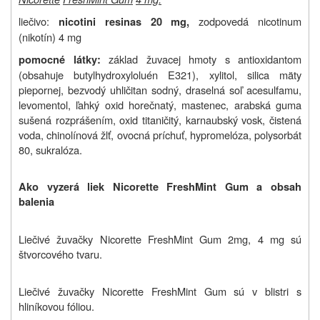
liečivo:
zodpovedá nicotinum
nicotini resinas 20 mg,
(nikotín) 4 mg
základ žuvacej hmoty s antioxidantom
pomocné látky:
(obsahuje butylhydroxyloluén E321), xylitol, silica mäty
piepornej, bezvodý uhličitan sodný, draselná soľ acesulfamu,
levomentol, ľahký oxid horečnatý, mastenec, arabská guma
sušená rozprášením, oxid titaničitý, karnaubský vosk, čistená
voda,
chinolínová žlť, ovocná príchuť, hypromelóza, polysorbát
80, sukralóza.
Ako vyzerá liek Nicorette FreshMint Gum a obsah
balenia
Liečivé žuvačky
Nicorette FreshMint Gum 2mg, 4 mg sú
štvorcového tvaru.
Liečivé žuvačky
Nicorette FreshMint Gum sú v blistri s
hliníkovou fóliou.