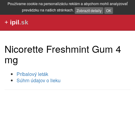
Používame cookie na personalizáciu reklám a abychom mohli analyzovať
prevádzku na našich stránkach.
Zobrazit detaily
OK
+
ipil
.sk
Nicorette Freshmint Gum 4
mg
Príbalový leták
Súhrn údajov o lieku