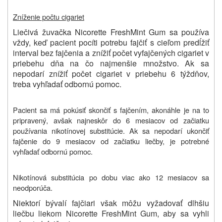
Zníženie počtu cigariet
Liečivá žuvačka Nicorette FreshMint Gum sa používa
vždy, keď pacient pocíti potrebu fajčiť s cieľom predĺžiť
interval bez fajčenia a znížiť počet vyfajčených cigariet v
priebehu dňa na čo najmenšie množstvo. Ak sa
nepodarí znížiť počet cigariet v priebehu 6 týždňov,
treba vyhľadať odbornú pomoc.
Pacient sa má pokúsiť skončiť s fajčením, akonáhle je na to
pripravený, avšak najneskôr do 6 mesiacov od začiatku
používania nikotínovej substitúcie. Ak sa nepodarí ukončiť
fajčenie do 9 mesiacov od začiatku liečby, je potrebné
vyhľadať odbornú pomoc.
Nikotínová substitúcia po dobu viac ako 12 mesiacov sa
neodporúča.
Niektorí bývalí fajčiari však môžu vyžadovať dlhšiu
liečbu liekom Nicorette FreshMint Gum, aby sa vyhli