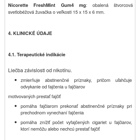
: obalená štvorcová
Nicorette FreshMint Gum
4 mg
svetlobéžová žuvačka o veľkosti 15 x 15 x 6 mm.
4. KLINICKÉ ÚDAJE
4.1. Terapeutické indikácie
Liečba závislosti od nikotínu.
zmierňuje abstinenčné príznaky, pričom uľahčuje
odvykanie od fajčenia u fajčiarov
motivovaných prestať fajčiť
pomáha fajčiarom prekonať abstinenčné príznaky pri
prechodnom vynechaní fajčenia
pomáha znížiť počet vyfajčených cigariet u fajčiarov,
ktorí nemôžu alebo nechcú prestať fajčiť