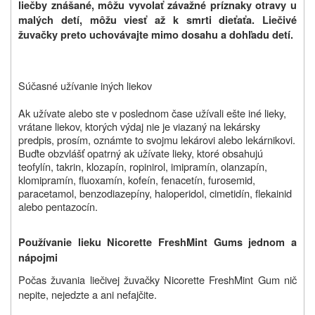
liečby znášané, môžu vyvolať závažné príznaky otravy u
malých detí, môžu viesť až k smrti dieťaťa. Liečivé
žuvačky preto uchovávajte mimo dosahu a dohľadu detí.
Súčasné užívanie iných liekov
Ak užívate alebo ste v poslednom čase užívali ešte iné lieky,
vrátane liekov, ktorých výdaj nie je viazaný na lekársky
predpis, prosím, oznámte to svojmu lekárovi alebo lekárnikovi.
Buďte obzvlášť opatrný ak užívate lieky, ktoré obsahujú
teofylín, takrin, klozapín, ropinirol, imipramín, olanzapín,
klomipramín, fluoxamín, kofeín, fenacetín, furosemid,
paracetamol, benzodiazepíny, haloperidol, cimetidín, flekainid
alebo pentazocín.
Používanie lieku Nicorette
FreshMint Gum
s jednom a
nápojmi
Počas žuvania liečivej žuvačky Nicorette FreshMint Gum nič
nepite, nejedzte a ani nefajčite.