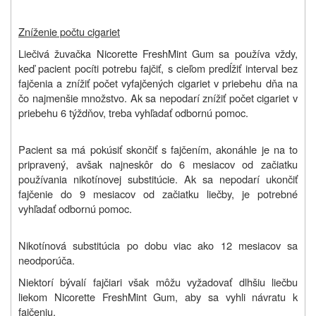
Zníženie počtu cigariet
Liečivá žuvačka Nicorette FreshMint Gum sa používa vždy,
keď pacient pocíti potrebu fajčiť, s cieľom predĺžiť interval bez
fajčenia a znížiť počet vyfajčených cigariet v priebehu dňa na
čo najmenšie množstvo. Ak sa nepodarí znížiť počet cigariet v
priebehu 6 týždňov, treba vyhľadať odbornú pomoc.
Pacient sa má pokúsiť skončiť s fajčením, akonáhle je na to
pripravený, avšak najneskôr do 6 mesiacov od začiatku
používania nikotínovej substitúcie. Ak sa nepodarí ukončiť
fajčenie do 9 mesiacov od začiatku liečby, je potrebné
vyhľadať odbornú pomoc.
Nikotínová substitúcia po dobu viac ako 12 mesiacov sa
neodporúča.
Niektorí bývalí fajčiari však môžu vyžadovať dlhšiu liečbu
liekom Nicorette FreshMint Gum, aby sa vyhli návratu k
fajčeniu.