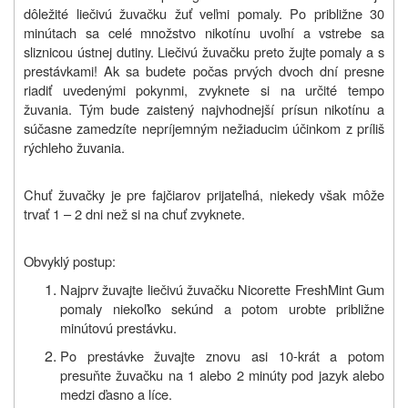
dôležité liečivú žuvačku žuť veľmi pomaly. Po približne 30
minútach sa celé množstvo nikotínu uvoľní a vstrebe sa
sliznicou ústnej dutiny. Liečivú žuvačku preto žujte pomaly a s
prestávkami! Ak sa budete počas prvých dvoch dní presne
riadiť uvedenými pokynmi, zvyknete si na určité tempo
žuvania. Tým bude zaistený najvhodnejší prísun nikotínu a
súčasne zamedzíte nepríjemným nežiaducim účinkom z príliš
rýchleho žuvania.
Chuť žuvačky je pre fajčiarov prijateľná, niekedy však môže
trvať 1 – 2 dni než si na chuť zvyknete.
Obvyklý postup:
Najprv žuvajte liečivú žuvačku Nicorette FreshMint Gum
pomaly niekoľko sekúnd a potom urobte približne
minútovú prestávku.
Po prestávke žuvajte znovu asi 10-krát a potom
presuňte žuvačku na 1 alebo 2 minúty pod jazyk alebo
medzi ďasno a líce.