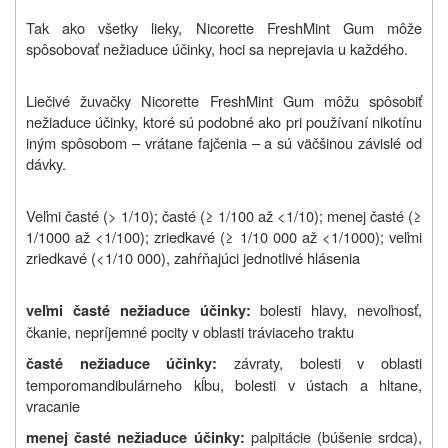
Tak ako všetky lieky, Nicorette FreshMint Gum môže
spôsobovať nežiaduce účinky, hoci sa neprejavia u každého.
Liečivé žuvačky Nicorette FreshMint Gum môžu spôsobiť
nežiaduce účinky, ktoré sú podobné ako pri používaní nikotínu
iným spôsobom – vrátane fajčenia – a sú väčšinou závislé od
dávky.
Veľmi časté (> 1/10); časté (≥ 1/100 až <1/10); menej časté (≥
1/1000 až <1/100); zriedkavé (≥ 1/10 000 až <1/1000); veľmi
zriedkavé (<1/10 000), zahŕňajúci jednotlivé hlásenia
bolesti hlavy, nevoľnosť,
veľmi časté nežiaduce účinky:
čkanie, nepríjemné pocity v oblasti tráviaceho traktu
závraty, bolesti v oblasti
časté nežiaduce účinky:
temporomandibulárneho kĺbu, bolesti v ústach a hltane,
vracanie
palpitácie (búšenie srdca),
menej časté nežiaduce účinky: