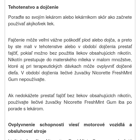
Tehotenstvo a dojčenie
Poraďte so svojím lekárom alebo lekárnikom skôr ako začnete
používať akýkoľvek liek.
Fajčenie môže veľmi vážne poškodiť plod alebo dojča, a preto
by ste mali v tehotenstve alebo v období dojčenia prestať
fajčiť, pokiaľ možno bez použitia liekov obsahujúcich nikotín.
Nikotín prestupuje do materského mlieka v malom množstve,
ktoré aj pri terapeutických dávkach môže ovplyvniť dojčené
dieťa. V období dojčenia liečivé žuvačky Nicorette FreshMint
Gum nepoužívajte.
Ak nedokážete prestať fajčiť bez liekov obsahujúcich nikotín,
používajte liečivé žuvačky Nicorette FreshMint Gum iba po
porade s lekárom.
Ovplyvnenie schopnosti viesť motorové vozidlá a
obsluhovať stroje