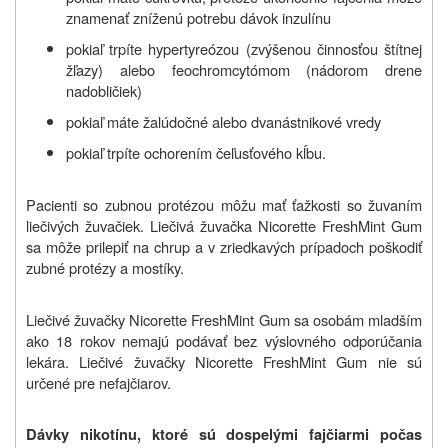
znamenať zníženú potrebu dávok inzulínu
pokiaľ trpíte hypertyreózou (zvýšenou činnosťou štítnej
žľazy) alebo feochromcytómom (nádorom drene
nadobličiek)
pokiaľ máte žalúdočné alebo dvanástnikové vredy
pokiaľ trpíte ochorením čeľusťového kĺbu.
Pacienti so zubnou protézou môžu mať ťažkosti so žuvaním
liečivých žuvačiek. Liečivá žuvačka Nicorette FreshMint Gum
sa môže prilepiť na chrup a v zriedkavých prípadoch poškodiť
zubné protézy a mostíky.
Liečivé žuvačky Nicorette FreshMint Gum sa osobám mladším
ako 18 rokov nemajú podávať bez výslovného odporúčania
lekára. Liečivé žuvačky Nicorette FreshMint Gum nie sú
určené pre nefajčiarov.
Dávky nikotínu, ktoré sú dospelými fajčiarmi počas