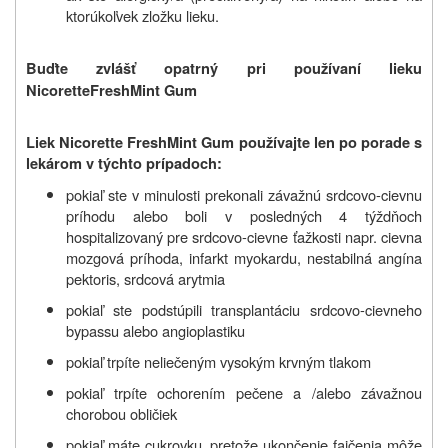
ktorúkoľvek zložku lieku.
Buďte zvlášť opatrný pri používaní lieku
Nicorette
FreshMint Gum
Liek Nicorette FreshMint Gum používajte len po porade s
lekárom v týchto prípadoch:
pokiaľ ste v minulosti prekonali závažnú srdcovo-cievnu
príhodu alebo boli v posledných 4 týždňoch
hospitalizovaný pre srdcovo-cievne ťažkosti napr. cievna
mozgová príhoda, infarkt myokardu, nestabilná angína
pektoris, srdcová arytmia
pokiaľ ste podstúpili transplantáciu srdcovo-cievneho
bypassu alebo angioplastiku
pokiaľ trpíte neliečeným vysokým krvným tlakom
pokiaľ trpíte ochorením pečene a /alebo závažnou
chorobou obličiek
pokiaľ máte cukrovku, pretože ukončenie fajčenia môže