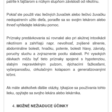
patrite k fajčiarom s nízkym stupňom závislosti od nikotínu.
Pokiaľ ste použili viac liečivých žuvačiek alebo liečivú žuvačku
nedopatrenín užilo dieťa, poraďte sa so svojim lekárom alebo
ihneď vyhľadajte lekársku pomoc.
Príznaky predávkovania sú rovnaké ako pri akútnej intoxikácii
nikotínom a
zahŕňajú napr. nevoľnosť, zvýšené slinenie,
abdominálne bolesti, hnačku, potenie, bolesti hlavy, závraty,
poruchy sluchu a zvýraznenie pocitu slabosti. Pri vysokých
dávkach môžu byť tieto príznaky spojené s hypotenziou,
slabým nepravidelným pulzom, dýchacími ťažkosťami,
vyčerpanosťou, cirkulačným kolapsom a generalizovanými
kŕčmi.
Ak máte akékoľvek ďalšie otázky, týkajúce sa používania tohto
lieku, opýtajte sa svojho lekára alebo lekárnika.
MOŽNÉ NEŽIADUCE ÚČINKY