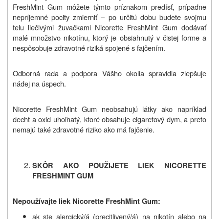
FreshMint Gum môžete týmto príznakom predísť, prípadne
nepríjemné pocity zmierniť – po určitú dobu budete svojmu
telu liečivými žuvačkami Nicorette FreshMint Gum dodávať
malé množstvo nikotínu, ktorý je obsiahnutý v čistej forme a
nespôsobuje zdravotné riziká spojené s fajčením.
Odborná rada a podpora Vášho okolia spravidla zlepšuje
nádej na úspech.
Nicorette FreshMint Gum neobsahujú látky ako napríklad
decht a oxid uhoľnatý, ktoré obsahuje cigaretový dym, a preto
nemajú také zdravotné riziko ako má fajčenie.
SKÔR AKO POUŽIJETE LIEK NICORETTE
FRESHMINT GUM
Nepoužívajte liek Nicorette FreshMint Gum:
ak ste alergický/á (precitlivený/á) na nikotín alebo na