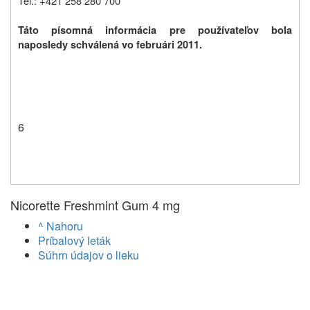
Tel.: +421 258 280 700
Táto písomná informácia pre používateľov bola
naposledy schválená vo februári 2011.
6
Nicorette Freshmint Gum 4 mg
^ Nahoru
Príbalový leták
Súhrn údajov o lieku