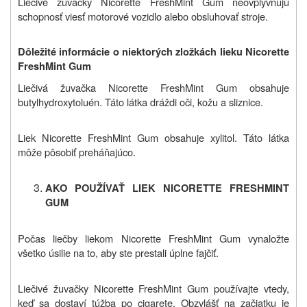
Liečivé žuvačky Nicorette FreshMint Gum neovplyvňujú
schopnosť viesť motorové vozidlo alebo obsluhovať stroje.
Dôležité informácie o niektorých zložkách lieku Nicorette
FreshMint Gum
Liečivá žuvačka Nicorette FreshMint Gum obsahuje
butylhydroxytoluén. Táto látka dráždi oči, kožu a sliznice.
Liek Nicorette FreshMint Gum obsahuje xylitol. Táto látka
môže pôsobiť preháňajúco.
AKO POUŽÍVAŤ LIEK NICORETTE FRESHMINT
GUM
Počas liečby liekom Nicorette FreshMint Gum vynaložte
všetko úsilie na to, aby ste prestali úplne fajčiť.
Liečivé žuvačky Nicorette FreshMint Gum používajte vtedy,
keď sa dostaví túžba po cigarete. Obzvlášť na začiatku je