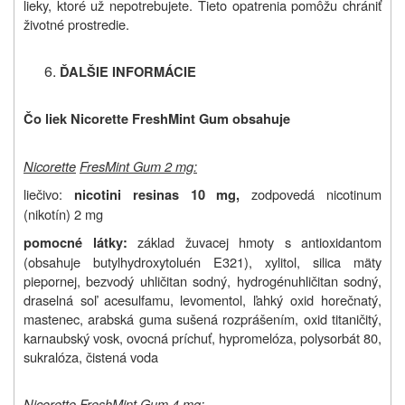
lieky, ktoré už nepotrebujete. Tieto opatrenia pomôžu chrániť
životné prostredie.
ĎALŠIE INFORMÁCIE
Čo liek Nicorette FreshMint Gum obsahuje
Nicorette
FresMint Gum 2 mg:
liečivo:
zodpovedá nicotinum
nicotini resinas 10 mg,
(nikotín) 2 mg
základ žuvacej hmoty s antioxidantom
pomocné látky:
(obsahuje butylhydroxytoluén E321), xylitol, silica mäty
piepornej, bezvodý uhličitan sodný, hydrogénuhličitan sodný,
draselná soľ acesulfamu, levomentol, ľahký oxid horečnatý,
mastenec, arabská guma sušená rozprášením, oxid titaničitý,
karnaubský vosk,
ovocná príchuť, hypromelóza, polysorbát 80,
sukralóza,
čistená voda
Nicorette
FreshMint Gum
4 mg: