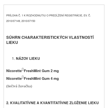
PRÍLOHA Č. 1 K ROZHODNUTIU O PREDĹŽENÍ REGISTRÁCIE, EV. Č.
2010/07149, 2010/07150
SÚHRN CHARAKTERISTICKÝCH VLASTNOSTÍ
LIEKU
NÁZOV LIEKU

Nicorette
FreshMint Gum 2 mg

Nicorette
FreshMint Gum 4 mg
(liečivá žuvačka)
2. KVALITATÍVNE A KVANTITATÍVNE ZLOŽENIE LIEKU