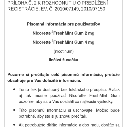
PRÍLOHA Č. 2 K ROZHODNUTIU O PREDĹŽENÍ
REGISTRÁCIE, EV. Č. 2010/07149, 2010/07150
Písomná informácia pre používateľov

Nicorette
FreshMint Gum 2 mg

Nicorette
FreshMint Gum 4 mg
(nicotinum)
liečivá žuvačka
Pozorne si prečítajte celú písomnú informáciu, pretože
obsahuje pre Vás dôležité informácie.
Tento liek je dostupný bez lekárskeho predpisu. Avšak
aj tak musíte používať Nicorette FreshMint Gum
pozorne, aby sa u Vás dosiahli čo najlepšie výsledky.
Túto písomnú informáciu si uschovajte. Možno bude
potrebné, aby ste si ju znovu prečítali.
Ak potrebujete ďalšie informácie alebo radu, obráťte sa