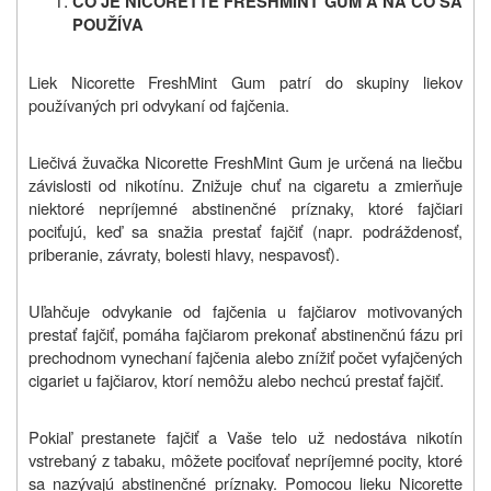
ČO JE NICORETTE FRESHMINT GUM A NA ČO SA
POUŽÍVA
Liek Nicorette FreshMint Gum patrí do skupiny liekov
používaných pri odvykaní od fajčenia.
Liečivá žuvačka Nicorette FreshMint Gum je určená na liečbu
závislosti od nikotínu. Znižuje chuť na cigaretu a zmierňuje
niektoré nepríjemné abstinenčné príznaky, ktoré fajčiari
pociťujú, keď sa snažia prestať fajčiť (napr. podráždenosť,
priberanie, závraty, bolesti hlavy, nespavosť).
Uľahčuje odvykanie od fajčenia u fajčiarov motivovaných
prestať fajčiť, pomáha fajčiarom prekonať abstinenčnú fázu pri
prechodnom vynechaní fajčenia alebo znížiť počet vyfajčených
cigariet u fajčiarov, ktorí nemôžu alebo nechcú prestať fajčiť.
Pokiaľ prestanete fajčiť a Vaše telo už nedostáva nikotín
vstrebaný z tabaku, môžete pociťovať nepríjemné pocity, ktoré
sa nazývajú abstinenčné príznaky. Pomocou lieku Nicorette