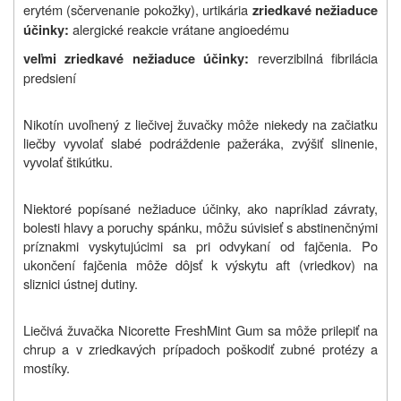
erytém (sčervenanie pokožky), urtikária
zriedkavé nežiaduce
alergické reakcie vrátane angioedému
účinky:
reverzibilná fibrilácia
veľmi zriedkavé nežiaduce účinky:
predsiení
Nikotín uvoľnený z liečivej žuvačky môže niekedy na začiatku
liečby vyvolať slabé podráždenie pažeráka, zvýšiť slinenie,
vyvolať štikútku.
Niektoré popísané nežiaduce účinky, ako napríklad závraty,
bolesti hlavy a poruchy spánku, môžu súvisieť s abstinenčnými
príznakmi vyskytujúcimi sa pri odvykaní od fajčenia. Po
ukončení fajčenia môže dôjsť k výskytu aft (vriedkov) na
sliznici ústnej dutiny.
Liečivá žuvačka Nicorette FreshMint Gum sa môže prilepiť na
chrup a v zriedkavých prípadoch poškodiť zubné protézy a
mostíky.