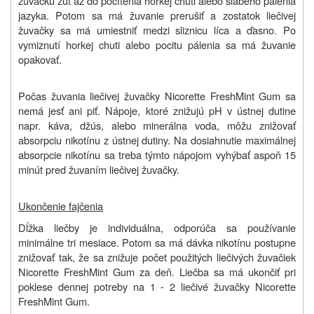
žuvačku žuť až do pocítenia horkej chuti alebo slabého pálenia
jazyka. Potom sa má žuvanie prerušiť a zostatok liečivej
žuvačky sa má umiestniť medzi sliznicu líca a ďasno. Po
vymiznutí horkej chuti alebo pocitu pálenia sa má žuvanie
opakovať.
Počas žuvania liečivej žuvačky Nicorette FreshMint Gum sa
nemá jesť ani piť. Nápoje, ktoré znižujú pH v ústnej dutine
napr. káva, džús, alebo minerálna voda, môžu znižovať
absorpciu nikotínu z ústnej dutiny. Na dosiahnutie maximálnej
absorpcie nikotínu sa treba týmto nápojom vyhýbať aspoň 15
minút pred žuvaním liečivej žuvačky.
Ukončenie fajčenia
Dĺžka liečby je individuálna, odporúča sa používanie
minimálne tri mesiace. Potom sa má dávka nikotínu postupne
znižovať tak, že sa znižuje počet použitých liečivých žuvačiek
Nicorette FreshMint Gum za deň. Liečba sa má ukončiť pri
poklese dennej potreby na 1 - 2 liečivé žuvačky Nicorette
FreshMint Gum.