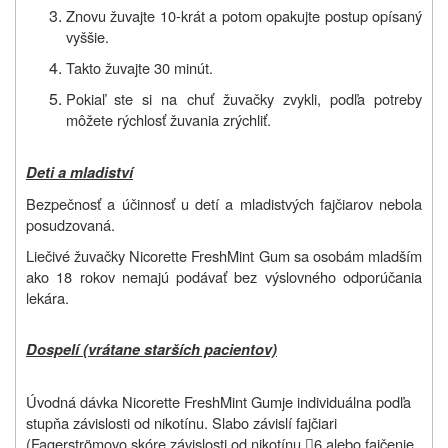
Znovu žuvajte 10-krát a potom opakujte postup opísaný
vyššie.
Takto žuvajte 30 minút.
Pokiaľ ste si na chuť žuvačky zvykli, podľa potreby
môžete rýchlosť žuvania zrýchliť.
Deti a mladiství
Bezpečnosť a účinnosť u detí a mladistvých fajčiarov nebola
posudzovan
á.
Liečivé žuvačky Nicorette FreshMint Gum sa osobám mladším
ako 18 rokov nemajú podávať bez výslovného odporúčania
lekára.
Dospelí (vrátane starších pacientov)
Úvodná dávka Nicorette FreshMint Gum
je individuálna podľa
stupňa závislosti od nikotínu. Slabo závislí fajčiari
(Fagerströmovo skóre závislosti od nikotínu
6 alebo fajčenie
