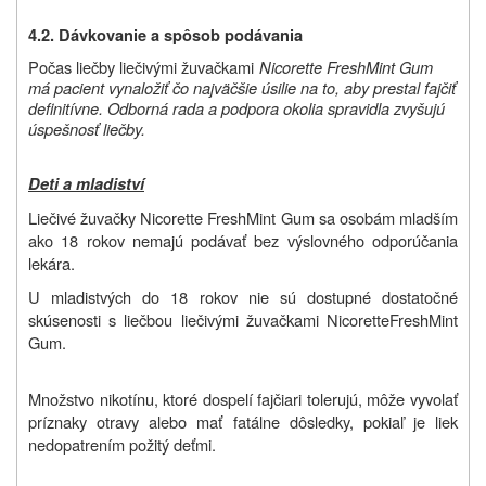
4.2. Dávkovanie a spôsob podávania
Počas liečby liečivými žuvačkami
Nicorette FreshMint Gum
má pacient vynaložiť čo najväčšie úsilie na to, aby prestal fajčiť
definitívne. Odborná rada a podpora okolia spravidla zvyšujú
úspešnosť liečby.
Deti a mladiství
Liečivé žuvačky Nicorette FreshMint Gum sa osobám mladším
ako 18 rokov nemajú podávať bez výslovného odporúčania
lekára.
U mladistvých do 18 rokov nie sú dostupné dostatočné
skúsenosti s liečbou liečivými žuvačkami Nicorette
FreshMint
Gum.
Množstvo nikotínu, ktoré dospelí fajčiari tolerujú, môže vyvolať
príznaky otravy alebo mať fatálne dôsledky, pokiaľ je liek
nedopatrením požitý deťmi.