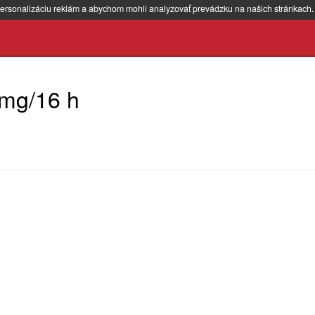
ersonalizáciu reklám a abychom mohli analyzovať prevádzku na našich stránkach
 mg/16 h