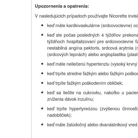
Upozornenia a opatrenia:
V nasledujúcich prípadoch používajte Nicorette invis
keď máte kardiovaskulárne (srdcovocievne) oc
keď ste počas posledných 4 týždňov prekona
týždňoch hospitalizovaní pre srdcovocievne ť
nestabilná angína pektoris, srdcová arytmia (
(srdcových tepnách) alebo angioplastika (plasti
keď máte neliečenú hypertenziu (vysoký krvný tl
keď trpíte stredne ťažkým alebo ťažkým pošk
keď trpíte ťažkým poškodením obličiek;
keď sa liečite na cukrovku, nakoľko u paci
zníženia dávok inzulínu;
keď trpíte hypertyreózou (zvýšenou činnos
nadobličiek);
keď máte žalúdočný alebo dvanástnikový vred