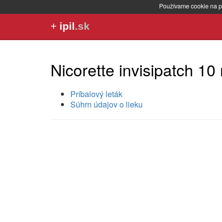
Používame cookie na p
+
ipil
.sk
Nicorette invisipatch 10
Príbalový leták
Súhrn údajov o lieku