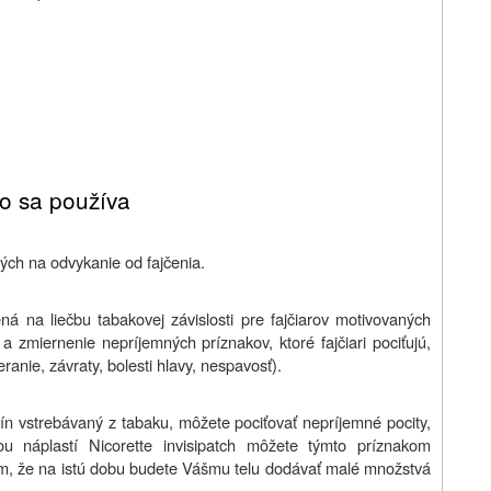
čo sa používa
ných na odvykanie od fajčenia.
ná na liečbu tabakovej závislosti pre fajčiarov motivovaných
) a zmiernenie nepríjemných príznakov, ktoré fajčiari pociťujú,
eranie, závraty, bolesti hlavy, nespavosť).
tín vstrebávaný z tabaku, môžete pociťovať nepríjemné pocity,
u náplastí Nicorette invisipatch môžete týmto príznakom
ým, že na istú dobu budete Vášmu telu dodávať malé množstvá