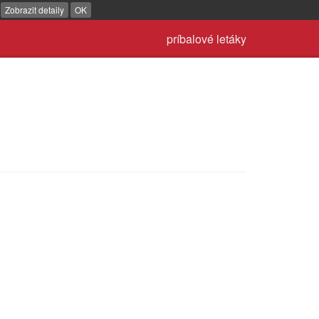
.
Zobrazit detaily
OK
príbalové letáky