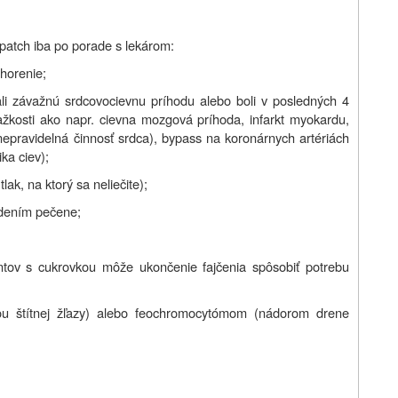
ipatch iba po porade s lekárom:
horenie;
li závažnú srdcovocievnu príhodu alebo boli v posledných 4
ažkosti ako napr. cievna mozgová príhoda, infarkt myokardu,
nepravidelná činnosť srdca), bypass na koronárnych artériách
ka ciev);
ak, na ktorý sa neliečite);
odením pečene;
entov s cukrovkou môže ukončenie fajčenia spôsobiť potrebu
ťou štítnej žľazy) alebo feochromocytómom (nádorom drene
.