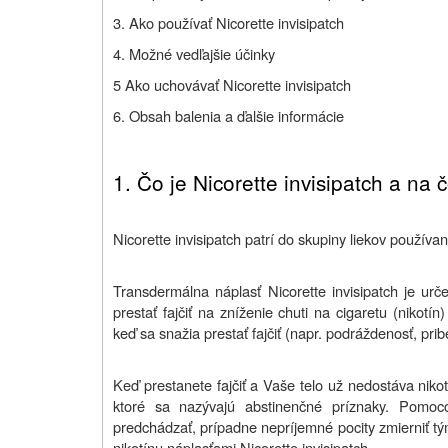
3. Ako používať Nicorette invisipatch
4. Možné vedľajšie účinky
5 Ako uchovávať Nicorette invisipatch
6. Obsah balenia a ďalšie informácie
1. Č
o je Nicorette invisipatch a na 
Nicorette invisipatch patrí do skupiny liekov používa
Transdermálna náplasť Nicorette invisipatch je urče
prestať fajčiť na zníženie chuti na cigaretu (nikotín
keď sa snažia prestať fajčiť (napr. podráždenosť, prib
Keď prestanete fajčiť a Vaše telo už nedostáva niko
ktoré sa nazývajú abstinenčné príznaky. Pomoco
predchádzať, prípadne nepríjemné pocity zmierniť t
nikotínu náplasťami Nicorette invisipatch.