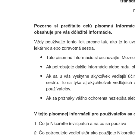
transd
Pozorne si prečítajte celú písomnú informác
obsahuje pre vás dôležité informácie.
Vždy používajte tento liek presne tak, ako je to uv
lekárnik alebo zdravotná sestra.
Túto písomnú informáciu si uschovajte. Možno b
Ak potrebujete ďalšie informácie alebo radu, o
Ak sa u vás vyskytne akýkoľvek vedľajší účin
sestru. To sa týka aj akýchkoľvek vedľajších 
používateľov.
Ak sa príznaky vášho ochorenia nezlepšia aleb
V tejto písomnej informácií pre používateľov sa 
1. Čo je Nicorette invisipatch a na čo sa používa
2. Čo potrebujete vedieť skôr ako použijete Nicorette