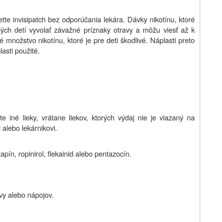
tte invisipatch bez odporúčania lekára. Dávky nikotínu, ktoré
lých detí vyvolať závažné príznaky otravy a môžu viesť až k
 množstvo nikotínu, ktoré je pre deti škodlivé. Náplasti preto
asti použité.
 iné lieky, vrátane liekov, ktorých výdaj nie je viazaný na
 alebo lekárnikovi.
ozapín, ropinirol, flekainid alebo pentazocín.
avy alebo nápojov.