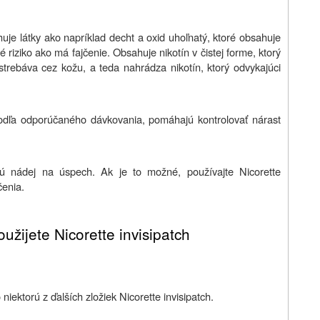
uje látky ako napríklad decht a oxid uhoľnatý, ktoré obsahuje
 riziko ako má fajčenie. Obsahuje nikotín v čistej forme, ktorý
strebáva cez kožu, a teda nahrádza nikotín, ktorý odvykajúci
 podľa odporúčaného dávkovania, pomáhajú kontrolovať nárast
jú nádej na úspech. Ak je to možné, používajte Nicorette
čenia.
užijete Nicorette invisipatch
 niektorú z ďalších zložiek Nicorette invisipatch.