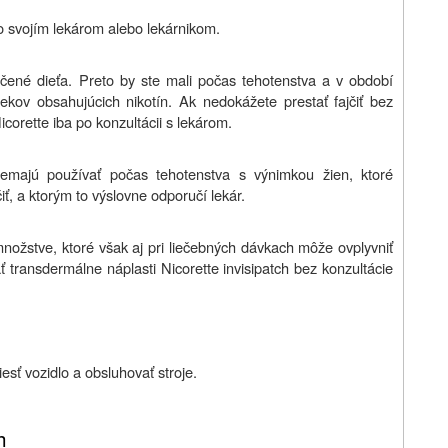
so svojím lekárom alebo lekárnikom.
čené dieťa. Preto by ste mali počas tehotenstva a v období
liekov obsahujúcich nikotín. Ak nedokážete prestať fajčiť bez
icorette iba po konzultácii s lekárom.
 nemajú používať počas tehotenstva s výnimkou žien, ktoré
ť, a ktorým to výslovne odporučí lekár.
ožstve, ktoré však aj pri liečebných dávkach môže ovplyvniť
 transdermálne náplasti Nicorette invisipatch bez konzultácie
esť vozidlo a obsluhovať stroje.
h