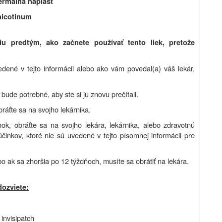
ermálna náplasť
nicotinum
iu predtým, ako začnete používať tento liek, pretože
edené v tejto informácii alebo ako vám povedal(a) váš lekár,
ude potrebné, aby ste si ju znovu prečítali.
bráťte sa na svojho lekárnika.
ok, obráťte sa na svojho lekára, lekárnika, alebo zdravotnú
účinkov, ktoré nie sú uvedené v tejto písomnej informácii pre
o ak sa zhoršia po 12 týždňoch, musíte sa obrátiť na lekára.
dozviete:
 invisipatch