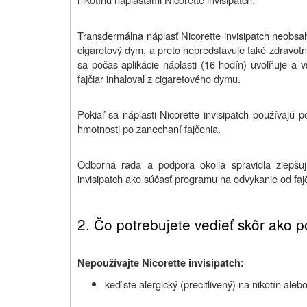
Transdermálna náplasť Nicorette invisipatch neobsah
cigaretový dym, a preto nepredstavuje také zdravotné
sa počas aplikácie náplasti (16 hodín) uvoľňuje a v
fajčiar inhaloval z cigaretového dymu.
Pokiaľ sa náplasti Nicorette invisipatch používajú
hmotnosti po zanechaní fajčenia.
Odborná rada a podpora okolia spravidla zlepšu
invisipatch ako súčasť programu na odvykanie od faj
2. Č
o potrebujete vedieť skôr ako po
Nepoužívajte Nicorette invisipatch:
keď ste alergický (precitlivený) na nikotín alebo