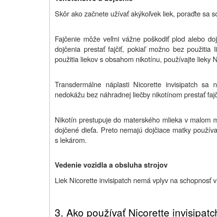
Skôr ako začnete užívať akýkoľvek liek, poraďte sa 
Fajčenie môže veľmi vážne poškodiť plod alebo doj
dojčenia prestať fajčiť, pokiaľ možno bez použitia 
použitia liekov s obsahom nikotínu, používajte lieky N
Transdermálne náplasti Nicorette invisipatch sa
nedokážu bez náhradnej liečby nikotínom prestať fajči
Nikotín prestupuje do materského mlieka v malom mn
dojčené dieťa. Preto nemajú dojčiace matky používať
s lekárom.
Vedenie vozidla a obsluha strojov
Liek Nicorette invisipatch nemá vplyv na schopnosť vi
3. A
ko používať Nicorette invisipatc