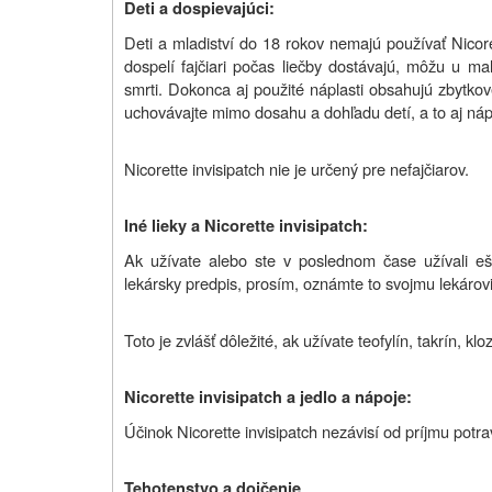
Deti a dospievajúci:
Deti a mladiství do 18 rokov nemajú používať Nicore
dospelí fajčiari počas liečby dostávajú, môžu u ma
smrti. Dokonca aj použité náplasti obsahujú zbytkové
uchovávajte mimo dosahu a dohľadu detí, a to aj nápl
Nicorette invisipatch nie je určený pre nefajčiarov.
Iné lieky a Nicorette invisipatch:
Ak užívate alebo ste v poslednom čase užívali ešte
lekársky predpis, prosím, oznámte to svojmu lekárovi
Toto je zvlášť dôležité, ak užívate teofylín, takrín, kl
Nicorette invisipatch a jedlo a nápoje:
Účinok Nicorette invisipatch nezávisí od príjmu potr
Tehotenstvo a dojčenie