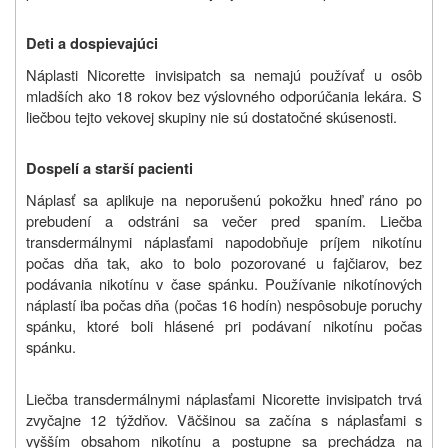
Deti a dospievajúci
Náplasti Nicorette invisipatch sa nemajú používať u osôb
mladších ako 18 rokov bez výslovného odporúčania lekára. S
liečbou tejto vekovej skupiny nie sú dostatočné skúsenosti.
Dospelí a starší pacienti
Náplasť sa aplikuje na neporušenú pokožku hneď ráno po
prebudení a odstráni sa večer pred spaním. Liečba
transdermálnymi náplasťami napodobňuje príjem nikotínu
počas dňa tak, ako to bolo pozorované u fajčiarov, bez
podávania nikotínu v čase spánku. Používanie nikotínových
náplastí iba počas dňa (počas 16 hodín) nespôsobuje poruchy
spánku, ktoré boli hlásené pri podávaní nikotínu počas
spánku.
Liečba transdermálnymi náplasťami Nicorette invisipatch trvá
zvyčajne 12 týždňov. Väčšinou sa začína s náplasťami s
vyšším obsahom nikotínu a postupne sa prechádza na