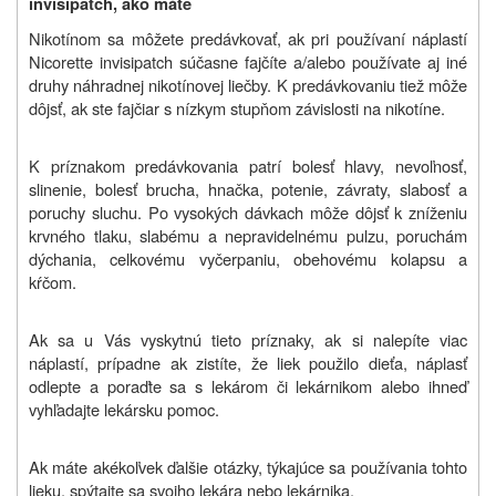
invisipatch, ako máte
Nikotínom sa môžete predávkovať, ak pri používaní náplastí
Nicorette invisipatch súčasne fajčíte a/alebo používate aj iné
druhy náhradnej nikotínovej liečby. K predávkovaniu tiež môže
dôjsť, ak ste fajčiar s nízkym stupňom závislosti na nikotíne.
K príznakom predávkovania patrí bolesť hlavy, nevoľnosť,
slinenie, bolesť brucha, hnačka, potenie, závraty, slabosť a
poruchy sluchu. Po vysokých dávkach môže dôjsť k zníženiu
krvného tlaku, slabému a nepravidelnému pulzu, poruchám
dýchania, celkovému vyčerpaniu, obehovému kolapsu a
kŕčom.
Ak sa u Vás vyskytnú tieto príznaky, ak si nalepíte viac
náplastí, prípadne ak zistíte, že liek použilo dieťa, náplasť
odlepte a poraďte sa s lekárom či lekárnikom alebo ihneď
vyhľadajte lekársku pomoc.
Ak máte akékoľvek ďalšie otázky, týkajúce sa používania tohto
lieku, spýtajte sa svojho lekára nebo lekárnika.