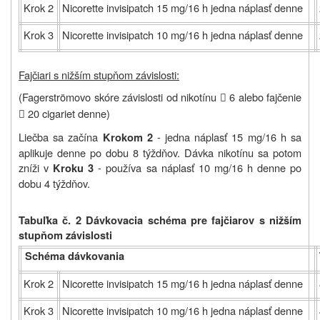
Krok 2
Nicorette invisipatch 15 mg/16 h jedna náplasť denne
Krok 3
Nicorette invisipatch 10 mg/16 h jedna náplasť denne
Fajčiari s nižším stupňom závislosti:
(Fagerströmovo skóre závislosti od nikotínu
6 alebo fajčenie

20 cigariet denne)

Liečba sa začína
- jedna náplasť 15 mg/16 h sa
Krokom 2
aplikuje denne po dobu 8 týždňov. Dávka nikotínu sa potom
zníži v
- používa sa náplasť 10 mg/16 h denne po
Kroku 3
dobu 4 týždňov.
Tabuľka č. 2 Dávkovacia schéma pre fajčiarov s nižším
stupňom závislosti
Schéma dávkovania
Krok 2
Nicorette invisipatch 15 mg/16 h jedna náplasť denne
Krok 3
Nicorette invisipatch 10 mg/16 h jedna náplasť denne