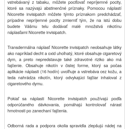
vstrebávaný z tabaku, môžete pociťovať nepríjemné pocity,
ktoré sa nazývajú abstinenčné príznaky. Pomocou náplastí
Nicorette invisipatch môžete týmto príznakom predchádzať,
prípadne nepríjemné pocity zmierniť tým, že na istú dobu
budete Vášmu telu dodávať malé množstvá nikotínu
náplasťami Nicorette invisipatch.
Transdermálna náplasť Nicorette invisipatch neobsahuje látky
ako napríklad decht a oxid uhoľnatý, ktoré obsahuje cigaretový
dym, a preto nepredstavuje také zdravotné riziko ako má
fajčenie. Obsahuje nikotín v čistej forme, ktorý sa počas
aplikácie náplasti (16 hodín) uvoľňuje a vstrebáva cez kožu, a
teda nahrádza nikotín, ktorý odvykajúci fajčiar inhaloval z
cigaretového dymu.
Pokiaľ sa náplasti Nicorette invisipatch používajú podľa
odporúčaného dávkovania, pomáhajú kontrolovať nárast
hmotnosti po zanechaní fajčenia.
Odborná rada a podpora okolia spravidla zlepšujú nádej na