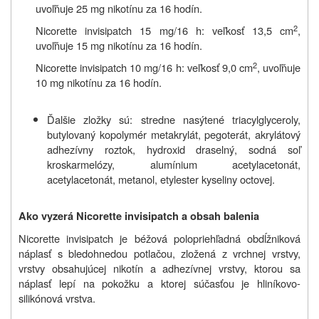
uvoľňuje 25 mg nikotínu za 16 hodín.
2
Nicorette invisipatch 15 mg/16 h: veľkosť 13,5 cm
,
uvoľňuje 15 mg nikotínu za 16 hodín.
2
Nicorette invisipatch 10 mg/16 h: veľkosť 9,0 cm
, uvoľňuje
10 mg nikotínu za 16 hodín.
Ďalšie zložky sú: stredne nasýtené triacylglyceroly,
butylovaný kopolymér metakrylát, pegoterát, akrylátový
adhezívny roztok, hydroxid draselný, sodná soľ
kroskarmelózy, alumínium acetylacetonát,
acetylacetonát, metanol, etylester kyseliny octovej.
Ako vyzerá Nicorette invisipatch a obsah balenia
Nicorette invisipatch je béžová polopriehľadná obdĺžniková
náplasť s bledohnedou potlačou, zložená z vrchnej vrstvy,
vrstvy obsahujúcej nikotín a adhezívnej vrstvy, ktorou sa
náplasť lepí na pokožku a ktorej súčasťou je hliníkovo-
silikónová vrstva.