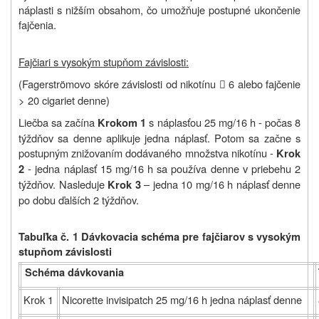
náplasti s nižším obsahom, čo umožňuje postupné ukončenie
fajčenia.
Fajčiari s vysokým stupňom závislosti:
(Fagerströmovo skóre závislosti od nikotínu
6 alebo fajčenie

> 20 cigariet denne)
Liečba sa začína
s náplasťou 25 mg/16 h - počas 8
Krokom 1
týždňov sa denne aplikuje jedna náplasť. Potom sa začne s
postupným znižovaním dodávaného množstva nikotínu -
Krok
- jedna náplasť 15 mg/16 h sa používa denne v priebehu 2
2
týždňov. Nasleduje
– jedna 10 mg/16 h náplasť denne
Krok 3
po dobu ďalších 2 týždňov.
Tabuľka č. 1 Dávkovacia schéma pre fajčiarov s vysokým
stupňom závislosti
Schéma dávkovania
Krok 1
Nicorette invisipatch 25 mg/16 h jedna náplasť denne