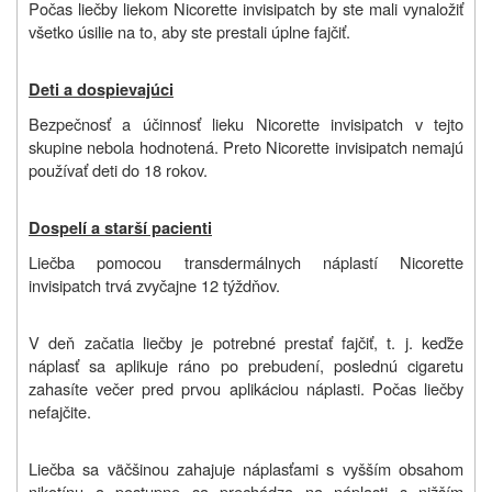
Počas liečby liekom Nicorette invisipatch by ste mali vynaložiť
všetko úsilie na to, aby ste prestali úplne fajčiť.
Deti a dospievajúci
Bezpečnosť a účinnosť lieku Nicorette invisipatch v tejto
skupine nebola hodnotená. Preto Nicorette invisipatch nemajú
používať deti do 18 rokov.
Dospelí a starší pacienti
Liečba pomocou transdermálnych náplastí Nicorette
invisipatch trvá zvyčajne 12 týždňov.
V deň začatia liečby je potrebné prestať fajčiť, t. j. keďže
náplasť sa aplikuje ráno po prebudení, poslednú cigaretu
zahasíte večer pred prvou aplikáciou náplasti. Počas liečby
nefajčite.
Liečba sa väčšinou zahajuje náplasťami s vyšším obsahom
nikotínu a postupne sa prechádza na náplasti s nižším