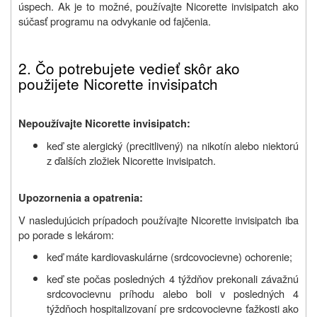
úspech. Ak je to možné, používajte Nicorette invisipatch ako
súčasť programu na odvykanie od fajčenia.
2. Č
o potrebujete vedieť skôr ako
použijete Nicorette invisipatch
Nepoužívajte Nicorette invisipatch:
keď ste alergický (precitlivený) na nikotín alebo niektorú
z ďalších zložiek Nicorette invisipatch.
Upozornenia a opatrenia:
V nasledujúcich prípadoch používajte Nicorette invisipatch iba
po porade s lekárom:
keď máte kardiovaskulárne (srdcovocievne) ochorenie;
keď ste počas posledných 4 týždňov prekonali závažnú
srdcovocievnu príhodu alebo boli v posledných 4
týždňoch hospitalizovaní pre srdcovocievne ťažkosti ako