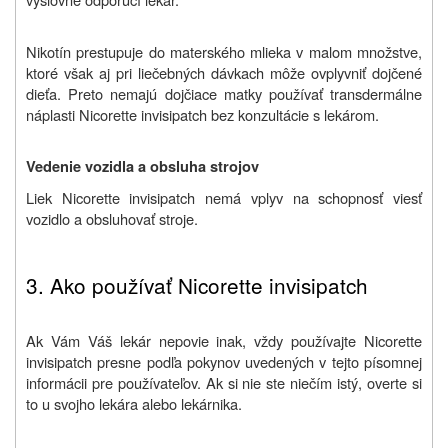
Nikotín prestupuje do materského mlieka v malom množstve,
ktoré však aj pri liečebných dávkach môže ovplyvniť dojčené
dieťa. Preto nemajú dojčiace matky používať transdermálne
náplasti Nicorette invisipatch bez konzultácie s lekárom.
Vedenie vozidla a obsluha strojov
Liek Nicorette invisipatch nemá vplyv na schopnosť viesť
vozidlo a obsluhovať stroje.
3. A
ko používať Nicorette invisipatch
Ak Vám Váš lekár nepovie inak, vždy používajte Nicorette
invisipatch presne podľa pokynov uvedených v tejto písomnej
informácii pre používateľov. Ak si nie ste niečím istý, overte si
to u svojho lekára alebo lekárnika.