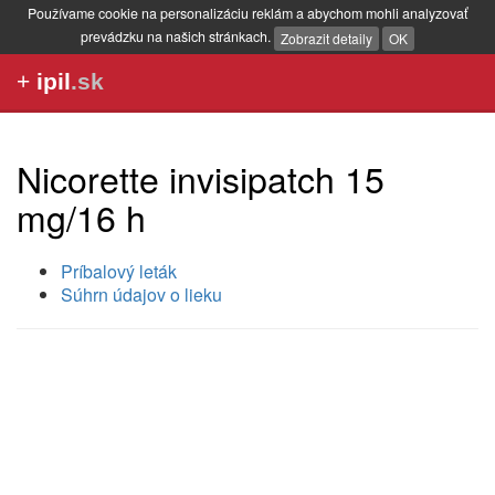
Používame cookie na personalizáciu reklám a abychom mohli analyzovať
prevádzku na našich stránkach.
Zobrazit detaily
OK
+
ipil
.sk
Nicorette invisipatch 15
mg/16 h
Príbalový leták
Súhrn údajov o lieku