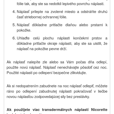
fólie tak, aby ste sa nedotkli lepivého povrchu náplasti.
Náplasť prilepte na zvolené miesto a odstráňte druhú
časť striebornej ochrannej fólie.
Náplasť dôkladne pritlačte dlaňou alebo prstami k
pokožke.
Uhlaďte celú plochu náplasti končekmi prstov a
dôkladne pritlačte okraje náplasti, aby ste sa uistili, že
náplasť na pokožke pevne drží.
Ak náplasť nalepíte zle alebo sa Vám počas dňa odlepí,
použite novú náplasť. Náplasť nenechávajte pôsobiť cez noc.
Použité náplasti po odlepení bezpečne zlikvidujte.
Ak si nedopatrením zabudnete na noc náplasť odlepiť, môžete
ráno po odlepení zabudnutej náplasti pokračovať v liečbe
novou náplasťou zodpovedajúcej sily bez prestávky.
Ak použijete viac transdermálnych náplastí Nicorette