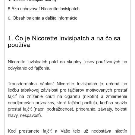
5 Ako uchovávať Nicorette invisipatch
6. Obsah balenia a ďalšie informácie
1. Č
o je Nicorette invisipatch a na čo sa
používa
Nicorette invisipatch patrí do skupiny liekov používaných na
odvykanie od fajčenia.
Transdermálna náplasť Nicorette invisipatch je určená na
liečbu tabakovej závislosti pre fajčiarov motivovaných prestať
fajčiť na zníženie chuti na cigaretu (nikotín) a zmiernenie
nepríjemných príznakov, ktoré fajčiari pociťujú, keď sa snažia
prestať fajčiť (napr. podráždenosť, priberanie, závraty, bolesti
hlavy, nespavosť).
Keď prestanete fajčiť a Vaše telo už nedostáva nikotín