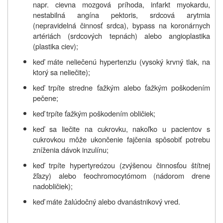
napr. cievna mozgová príhoda, infarkt myokardu,
nestabilná angína pektoris, srdcová arytmia
(nepravidelná činnosť srdca), bypass na koronárnych
artériách (srdcových tepnách) alebo angioplastika
(plastika ciev);
keď máte neliečenú hypertenziu (vysoký krvný tlak, na
ktorý sa neliečite);
keď trpíte stredne ťažkým alebo ťažkým poškodením
pečene;
keď trpíte ťažkým poškodením obličiek;
keď sa liečite na cukrovku, nakoľko u pacientov s
cukrovkou môže ukončenie fajčenia spôsobiť potrebu
zníženia dávok inzulínu;
keď trpíte hypertyreózou (zvýšenou činnosťou štítnej
žľazy) alebo feochromocytómom (nádorom drene
nadobličiek);
keď máte žalúdočný alebo dvanástnikový vred.