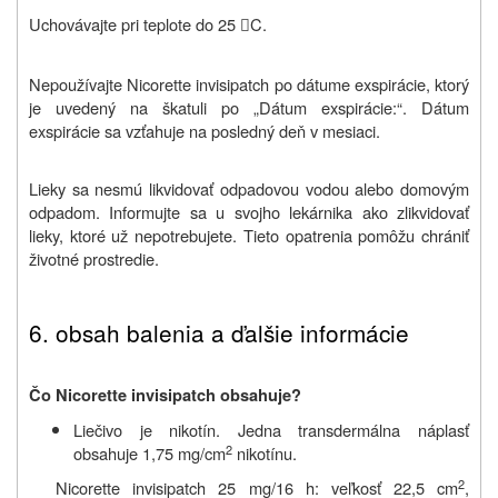
Uchovávajte pri teplote do 25
C.

Nepoužívajte Nicorette invisipatch po dátume exspirácie, ktorý
je uvedený na škatuli po „Dátum exspirácie:“. Dátum
exspirácie sa vzťahuje na posledný deň v mesiaci.
Lieky sa nesmú likvidovať odpadovou vodou alebo domovým
odpadom. Informujte sa u svojho lekárnika ako zlikvidovať
lieky, ktoré už nepotrebujete. Tieto opatrenia pomôžu chrániť
životné prostredie.
6. o
bsah balenia a ďalšie informácie
Čo Nicorette invisipatch obsahuje?
Liečivo je nikotín. Jedna transdermálna náplasť
2
obsahuje 1,75 mg/cm
nikotínu.
2
Nicorette invisipatch 25 mg/16 h: veľkosť 22,5 cm
,