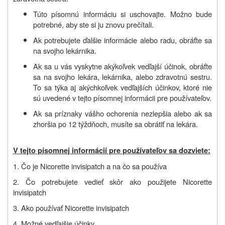
Túto písomnú informáciu si uschovajte. Možno bude
potrebné, aby ste si ju znovu prečítali.
Ak potrebujete ďalšie informácie alebo radu, obráťte sa
na svojho lekárnika.
Ak sa u vás vyskytne akýkoľvek vedľajší účinok, obráťte
sa na svojho lekára, lekárnika, alebo zdravotnú sestru.
To sa týka aj akýchkoľvek vedľajších účinkov, ktoré nie
sú uvedené v tejto písomnej informácii pre používateľov.
Ak sa príznaky vášho ochorenia nezlepšia alebo ak sa
zhoršia po 12 týždňoch, musíte sa obrátiť na lekára.
V tejto písomnej informácií pre používateľov sa dozviete:
1. Čo je Nicorette invisipatch a na čo sa používa
2. Čo potrebujete vedieť skôr ako použijete Nicorette
invisipatch
3. Ako používať Nicorette invisipatch
4. Možné vedľajšie účinky