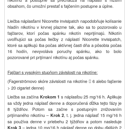
obsahom, čo umožní prestať s fajčením postupne a úplne.
Liečba náplasťami Nicorette invisipatch napodobňuje kolísanie
hladín nikotínu v krvnej plazme tak, ako sa to pozorovalo u
fajčiarov, ktorí počas spánku nikotín neprijímajú. Nikotín
uvoľňujúci sa počas liečby z náplastí Nicorette invisipatch,
ktoré sa aplikujú iba počas aktívnej časti dňa a pôsobia počas
16 hodín, nevyvoláva poruchy spánku, ako to bolo
pozorované pri prijímaní nikotínu aj počas spánku.
Fajčiari s vysokým stupňom závislosti na nikotíne:
(Fagerströmovo skóre závislosti na nikotíne
6 alebo fajčenie

> 20 cigariet denne)
Liečba sa začína
s náplasťou 25 mg/16 h. Aplikuje
Krokom 1
sa vždy jedna náplasť denne a doporučená dĺžka tejto fázy je
8 týždňov. Potom sa začne s postupným znižovaním
prijímaného nikotínu –
, t. j. jedna náplasť 15 mg/16 h
Krok 2
sa používa denne v priebehu 2 týždňov a potom nasleduje
– jedna 10 mg/16 h náplasť denne po dobu ďalších 2
Krok 3