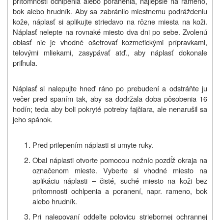
prítomnosti ochlpenia alebo poranenia, najlepšie na rameno,
bok alebo hrudník. Aby sa zabránilo miestnemu podráždeniu
kože, náplasť si aplikujte striedavo na rôzne miesta na koži.
Náplasť nelepte na rovnaké miesto dva dni po sebe. Zvolenú
oblasť nie je vhodné ošetrovať kozmetickými prípravkami,
telovými mliekami, zasypávať atď., aby náplasť dokonale
priľnula.
Náplasť si nalepujte hneď ráno po prebudení a odstráňte ju
večer pred spaním tak, aby sa dodržala doba pôsobenia 16
hodín; teda aby boli pokryté potreby fajčiara, ale nenarušil sa
jeho spánok.
Pred prilepením náplasti si umyte ruky.
Obal náplasti otvorte pomocou nožníc pozdĺž okraja na
označenom mieste. Vyberte si vhodné miesto na
aplikáciu náplasti – čisté, suché miesto na koži bez
prítomnosti ochlpenia a poranení, napr. rameno, bok
alebo hrudník.
Pri nalepovaní oddeľte polovicu striebornej ochrannej