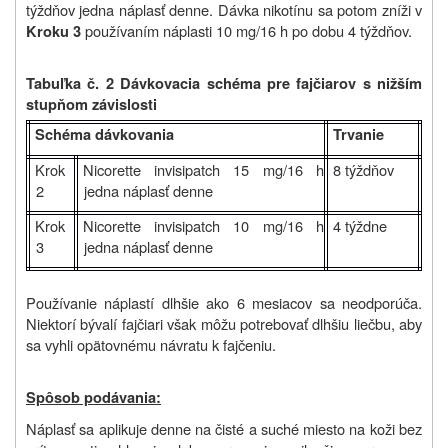
týždňov jedna náplasť denne. Dávka nikotínu sa potom zníži v
používaním náplasti 10 mg/16 h po dobu 4 týždňov.
Kroku 3
Tabuľka č. 2 Dávkovacia schéma pre fajčiarov s nižším
stupňom závislosti
Schéma dávkovania
Trvanie
Krok
Nicorette invisipatch 15 mg/16 h
8 týždňov
2
jedna náplasť denne
Krok
Nicorette invisipatch 10 mg/16 h
4 týždne
3
jedna náplasť denne
Používanie náplastí dlhšie ako 6 mesiacov sa neodporúča.
Niektorí bývalí fajčiari však môžu potrebovať dlhšiu liečbu, aby
sa vyhli opätovnému návratu k fajčeniu.
Spôsob podávania:
Náplasť sa aplikuje denne na čisté a suché miesto na koži bez