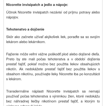
Nicorette invisipatch a jedlo a nápoje:
Účinok Nicorette invisipatch nezávisí od príjmu potravy alebo
nápojov.
Tehotenstvo a dojčenie
Skôr ako začnete užívať akýkoľvek liek, poraďte sa so svojím
lekárom alebo lekárnikom.
Fajčenie môže veľmi vážne poškodiť plod alebo dojčené dieťa.
Preto by ste mali počas tehotenstva a v období dojčenia
prestať fajčiť, pokiaľ možno bez použitia liekov obsahujúcich
nikotín. Ak nedokážete prestať fajčiť bez použitia liekov s
obsahom nikotínu, používajte lieky Nicorette iba po konzultácii
s lekárom.
Transdermálne náplasti Nicorette invisipatch sa nemajú
používať počas tehotenstva s výnimkou žien, ktoré nedokážu
bez náhradnej liečby nikotínom prestať fajčiť, a ktorým to
výslovne odporučí lekár.