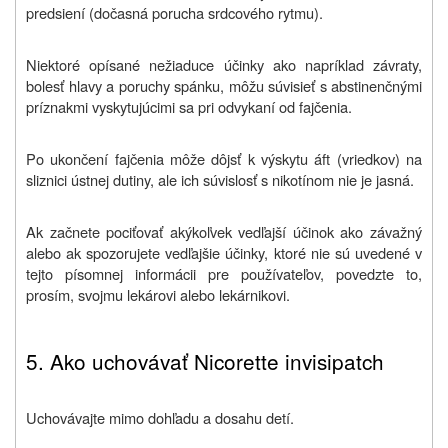
predsiení (dočasná porucha srdcového rytmu).
Niektoré opísané nežiaduce účinky ako napríklad závraty,
bolesť hlavy a poruchy spánku, môžu súvisieť s abstinenčnými
príznakmi vyskytujúcimi sa pri odvykaní od fajčenia.
Po ukončení fajčenia môže dôjsť k výskytu áft (vriedkov) na
sliznici ústnej dutiny, ale ich súvislosť s nikotínom nie je jasná.
Ak začnete pociťovať akýkoľvek vedľajší účinok ako závažný
alebo ak spozorujete vedľajšie účinky, ktoré nie sú uvedené v
tejto písomnej informácii pre používateľov, povedzte to,
prosím, svojmu lekárovi alebo lekárnikovi.
5. A
ko uchovávať Nicorette invisipatch
Uchovávajte mimo dohľadu a dosahu detí.