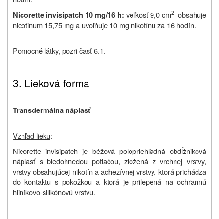
2
veľkosť 9,0 cm
, obsahuje
Nicorette invisipatch 10 mg/16 h:
nicotinum 15,75 mg a uvoľňuje 10 mg nikotínu za 16 hodín.
Pomocné látky, pozri časť 6.1.
3. Lieková forma
Transdermálna náplasť
Vzhľad lieku
:
Nicorette invisipatch je béžová polopriehľadná obdĺžniková
náplasť s bledohnedou potlačou, zložená z vrchnej vrstvy,
vrstvy obsahujúcej nikotín a adhezívnej vrstvy, ktorá prichádza
do kontaktu s pokožkou a ktorá je prilepená na ochrannú
hliníkovo-silikónovú vrstvu.