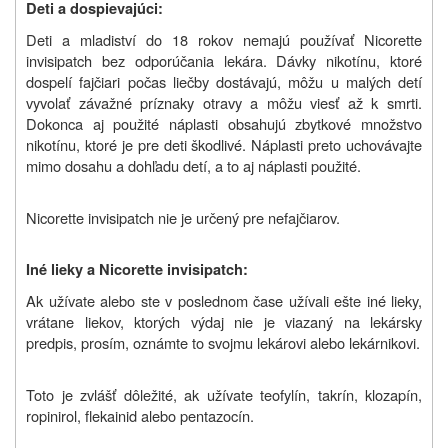
Deti a dospievajúci:
Deti a mladiství do 18 rokov nemajú používať Nicorette
invisipatch bez odporúčania lekára. Dávky nikotínu, ktoré
dospelí fajčiari počas liečby dostávajú, môžu u malých detí
vyvolať závažné príznaky otravy a môžu viesť až k smrti.
Dokonca aj použité náplasti obsahujú zbytkové množstvo
nikotínu, ktoré je pre deti škodlivé. Náplasti preto uchovávajte
mimo dosahu a dohľadu detí, a to aj náplasti použité.
Nicorette invisipatch nie je určený pre nefajčiarov.
Iné lieky a Nicorette invisipatch:
Ak užívate alebo ste v poslednom čase užívali ešte iné lieky,
vrátane liekov, ktorých výdaj nie je viazaný na lekársky
predpis, prosím, oznámte to svojmu lekárovi alebo lekárnikovi.
Toto je zvlášť dôležité, ak užívate teofylín, takrín, klozapín,
ropinirol, flekainid alebo pentazocín.