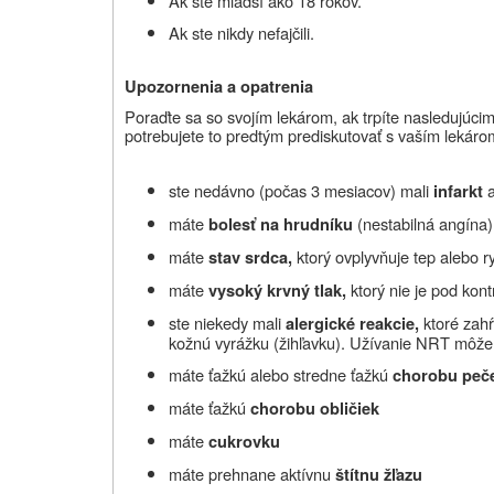
Ak ste mladší ako 18 rokov.
Ak ste nikdy nefajčili.
Upozornenia a opatrenia
Poraďte sa so svojím lekárom, ak trpíte nasledujúcim
potrebujete to predtým prediskutovať s vaším lekáro
ste nedávno (počas 3 mesiacov) mali
infarkt
máte
(nestabilná angína)
bolesť na hrudníku
máte
ktorý ovplyvňuje tep alebo 
stav srdca,
máte
ktorý nie je pod kont
vysoký krvný tlak,
ste niekedy mali
ktoré zah
alergické reakcie,
kožnú vyrážku (žihľavku). Užívanie NRT môže n
máte ťažkú alebo stredne ťažkú
chorobu peč
máte ťažkú
chorobu obličiek
máte
cukrovku
máte prehnane aktívnu
štítnu žľazu