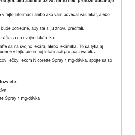
redtým, ako
z
ačnete užívať tento liek, pretože obsahuje
é v tejto informácii alebo ako vám povedal váš lekár, alebo
ude potrebné, aby ste si ju znovu prečítali.
bráťte sa na svojho lekárnika.
áťte sa na svojho lekára, alebo lekárnika. To sa týka aj
edené v tejto písomnej informácii pre používateľov.
acov liečby liekom Nicorette Spray 1 mg/dávka, spojte sa so
:
dozviete
žíva
ette Spray 1 mg/dávka