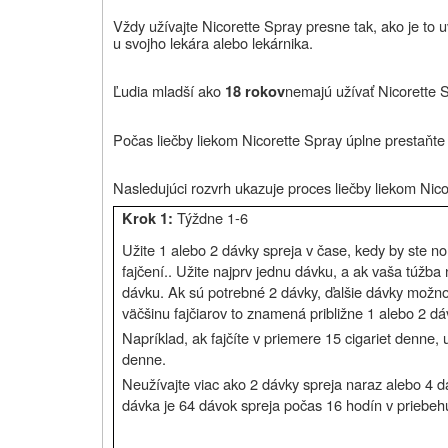
Vždy užívajte Nicorette Spray presne tak, ako je to uve
u svojho lekára alebo lekárnika.
Ľudia mladší ako
nemajú užívať Nicorette 
18 rokov
Počas liečby liekom Nicorette Spray úplne prestaňte f
Nasledujúci rozvrh ukazuje proces liečby liekom Nic
Týždne 1-6
Krok 1:
Užite 1 alebo 2 dávky spreja v čase, kedy by ste no
fajčení.. Užite najprv jednu dávku, a ak vaša túžb
dávku. Ak sú potrebné 2 dávky, ďalšie dávky možno
väčšinu fajčiarov to znamená približne 1 alebo 2 d
Napríklad, ak fajčíte v priemere 15 cigariet denne, 
denne.
Neužívajte viac ako 2 dávky spreja naraz alebo 4 d
dávka je 64 dávok spreja počas 16 hodín v priebeh