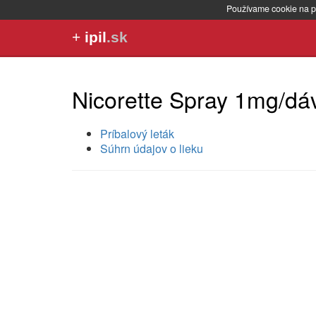
Používame cookie na p
+
ipil
.sk
Nicorette Spray 1mg/dá
Príbalový leták
Súhrn údajov o lieku