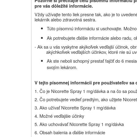
Pozorne si prečítajte
celú písomnú informáciu p
pre vás dôležité informácie.
Vždy užívajte tento liek presne tak, ako je to uveden
lekárnik alebo zdravotná sestra
.
Túto písomnú informáciu si uschovajte. Možno b
Ak potrebujete ďalšie informácie alebo radu, o
- Ak sa u vás vyskytne akýkoľvek vedľajší účinok, obr
akýchkoľvek vedľajších účinkov, ktoré nie sú uv
Ak ste neboli schopný prestať fajčiť do 6 mesi
svojím lekárom.
V tejto písomnej informácii pre používateľov sa 
1. Čo je Nicorette Spray 1 mg/dávka a na čo sa pou
2. Čo potrebujete vedieť predtým, ako užijete Nicor
3. Ako užívať Nicorette Spray 1 mg/dávka
4. Možné vedľajšie účinky
5. Ako uchovávať Nicorette Spray 1 mg/dávka
6. Obsah balenia a ďalšie informácie