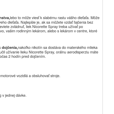
lebo to môže viesť k slabému rastu vášho dieťaťa. Môže
nstva,
ho dieťaťa. Najlepšie je, ak sa môžete vzdať fajčenia bez
eviete zvládnuť, liek
Nicorette Spray treba užívať po
stvo, vašim rodinným lekárom, alebo s lekárom v centre, ktoré
s
nakoľko nikotín sa dostáva do materského mlieka
dojčenia,
čil užívanie lieku Nicorette Spray, orálnu aerodisperziu máte
 počas 2 hodín pred dojčením.
motorové vozidlá a obsluhovať stroje.
 v jednej dávke.