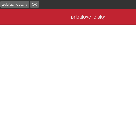
.
Zobrazit detaily
OK
príbalové letáky