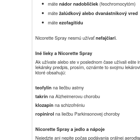
máte
(feochromocytóm)
nádor nadobličiek
máte
žalúdkový alebo dvanástnikový vred
máte
ezofagitídu
Nicorette Spray nesmú užívať
.
nefajčiari
Iné lieky a Nicorette Spray
Ak užívate alebo ste v poslednom čase užívali ešte iné
lekársky predpis, prosím, oznámte to svojmu lekárovi
ktoré obsahujú:
na liečbu astmy
teofylín
na Alzheimerovu chorobu
takrín
na schizofréniu
klozapín
na liečbu Parkinsonovej choroby
ropinirol
Nicorette Spray a jedlo a nápoje
Nejedzte ani nepite počas podávania orálnej aerodis