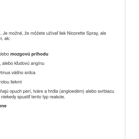
. Je možné, že môžete užívať liek Nicorette Spray, ale
m, ak:
alebo
mozgovú príhodu
, alebo kľudovú angínu
rytmus vášho srdca
rolou liekmi
ŕňajú opuch perí, tváre a hrdla (angioedém) alebo svrbiacu
iekedy spustiť tento typ reakcie.
ene