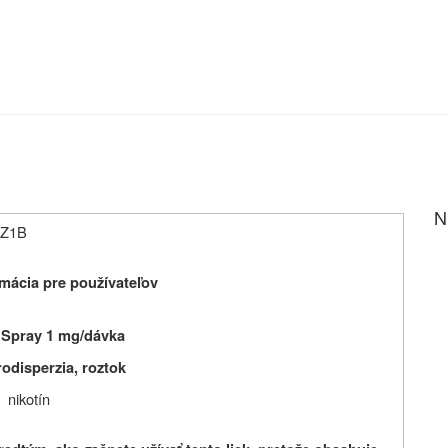
N
9-Z1B
mácia pre používateľov
 Spray 1 mg/dávka
rodisperzia, roztok
nikotín