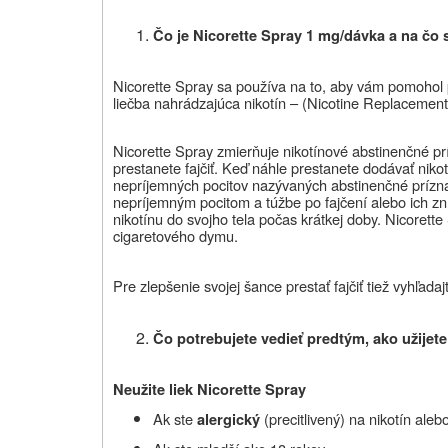
Čo je Nicorette Spray 1 mg/dávka a na čo 
Nicorette Spray sa používa na to, aby vám pomohol pr
liečba nahrádzajúca nikotín – (Nicotine Replacemen
Nicorette Spray zmierňuje nikotínové abstinenčné prí
prestanete fajčiť. Keď náhle prestanete dodávať niko
nepríjemných pocitov nazývaných abstinenčné prízna
nepríjemným pocitom a túžbe po fajčení alebo ich zn
nikotínu do svojho tela počas krátkej doby. Nicorette
cigaretového dymu.
Pre zlepšenie svojej šance prestať fajčiť tiež vyhľad
Čo potrebujete vedieť predtým, ako užijet
Neužite liek Nicorette Spray
Ak ste
(precitlivený) na nikotín aleb
alergický