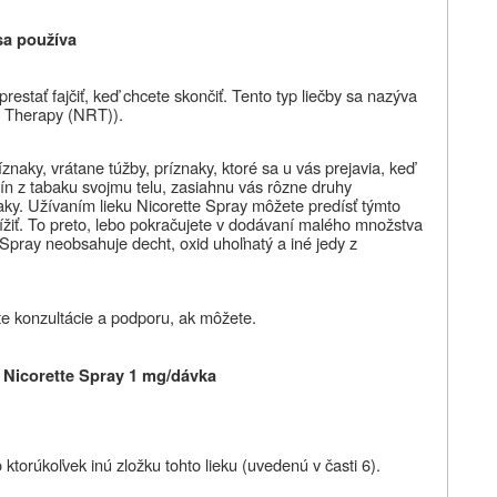
sa používa
estať fajčiť, keď chcete skončiť. Tento typ liečby sa nazýva
t Therapy (NRT)).
znaky, vrátane túžby, príznaky, ktoré sa u vás prejavia, keď
tín z tabaku svojmu telu, zasiahnu vás rôzne druhy
ky. Užívaním lieku Nicorette Spray môžete predísť týmto
ížiť. To preto, lebo pokračujete v dodávaní malého množstva
 Spray neobsahuje decht, oxid uhoľnatý a iné jedy z
ajte konzultácie a podporu, ak môžete.
e Nicorette Spray 1 mg/dávka
o ktorúkoľvek inú zložku tohto lieku (uvedenú v časti 6).