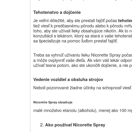
Tehotenstvo a dojčenie
Je veľmi dôležité, aby ste prestali fajčiť počas
tehote
tiež viesť k predčasnému pôrodu alebo k pôrodu mŕtve
toho, aby ste užívali lieky obsahujúce nikotín. Ak to n
konzultácii s lekárom, ktorý sa stará o vaše tehoten
sa špecializuje na pomoc ľuďom prestať fajčiť.
Treba sa vyhnúť užívaniu lieku Nicorette Spray poča
a môže ovplyvniť vaše dieťa. Ak vám váš lekár odporu
užívať tesne potom, ako ste ukončili dojčenie, a nie
Vedenie vozidiel a obsluha strojov
Neboli pozorované žiadne účinky na schopnosť viesť 
Nicorette Spray obsahuje
malé množstvo etanolu (alkoholu), menej ako 100 mg
Ako používať
Nicorette Spray