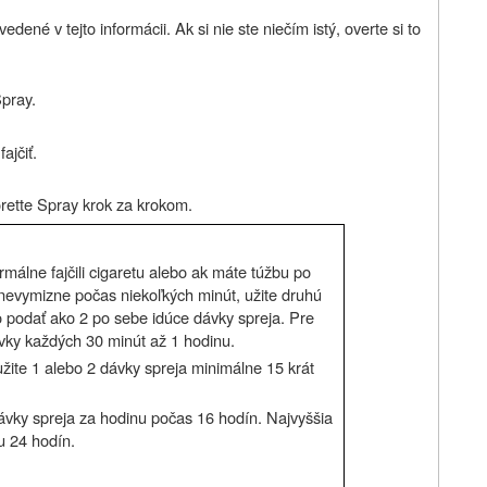
dené v tejto informácii. Ak si nie ste niečím istý, overte si to
Spray.
ajčiť.
orette Spray krok za krokom.
rmálne fajčili cigaretu alebo ak máte túžbu po
a nevymizne počas niekoľkých minút, užite druhú
 podať ako 2 po sebe idúce dávky spreja. Pre
ávky každých 30 minút až 1 hodinu.
užite 1 alebo 2 dávky spreja minimálne 15 krát
ávky spreja za hodinu počas 16 hodín. Najvyššia
u 24 hodín.