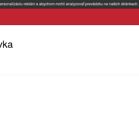
ersonalizáciu reklám a abychom mohli analyzovať prevádzku na našich stránkach
vka