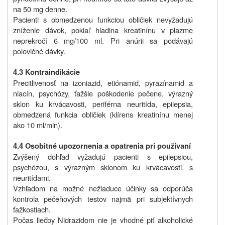
na 50 mg denne.
Pacienti s obmedzenou funkciou obličiek nevyžadujú
zníženie dávok, pokiaľ hladina kreatinínu v plazme
neprekročí 6 mg/100 ml. Pri anúrii sa podávajú
polovičné dávky.
4.3 Kontraindikácie
Precitlivenosť na izoniazid, etiónamid, pyrazínamid a
niacín, psychózy, ťažšie poškodenie pečene, výrazný
sklon ku krvácavosti, periférna neuritída, epilepsia,
obmedzená funkcia obličiek (klírens kreatinínu menej
ako 10 ml/min).
4.4 Osobitné upozornenia a opatrenia pri používaní
Zvýšený dohľad vyžadujú pacienti s epilepsiou,
psychózou, s výrazným sklonom ku krvácavosti, s
neuritídami.
Vzhľadom na možné nežiaduce účinky sa odporúča
kontrola pečeňových testov najmä pri subjektívnych
ťažkostiach.
Počas liečby Nidrazidom nie je vhodné piť alkoholické