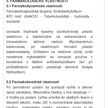
5. FARMAKOLOGICKÉ VLASTNOSTI
5.1 Farmakodynamické vlastnosti
Farmakoterapeutická skupina: Antituberkulotikum
ATC kód: J04AC01 - Tuberkulostatiká - hydrazidy -
izoniazid.
Izoniazid (hydrazid kyseliny izonikotínovej) pôsobí
selektívne a baktericídne na extracelulárne a
intracelulárne aktívne rastúce Mycobacterium
tuberculosis, pri neaktívnych formách pôsobí
bakteriostaticky. Vzhľadom na relatívne rýchly vznik
rezistencie mykobaktérií sa izoniazid používa v
kombinácii s ďalšími antituberkulotikami (len pri
profylaktickom podaní postačuje samotná terapia
Nidrazidom).
5.2 Farmakokinetické vlastnosti
Po perorálnom podaní sa izoniazid rýchlo a takmer
úplne vstrebáva. Maximálne hladiny v krvi dosahuje 1 -
2 hodiny po podaní. Ľahko preniká do všetkých tkanív a
telových tekutín, moku (20 % koncentrácie plazmatickej
hladiny), materského mlieka, výpotkov, spúta aj do