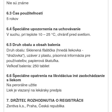
Nie sú známe
6.3 Čas použiteľnosti
5 rokov
6.4 Špeciálne upozornenia na uchovávanie
V suchu, pri teplote 10 – 25 °C, chrániť pred svetlom.
6.5 Druh obalu a obsah balenia
Druh obalu: Sklenená fľaštička (hnedá liekovka -
"dražovka"), uzáver z plastu, písomná informácia pre
používateľov, papierová škatuľka.
Veľkosť balenia: 250 tabliet
6.6
Špeciálne opatrenia na likvidáciu
a iné zaobchádzanie
s liekom
Na perorálne užitie
Liek je viazaný na lekársky predpis
7. DRŽITEĽ ROZHODNUTIA O REGISTRÁCII
Zentiva k.s., Praha, Česká republika