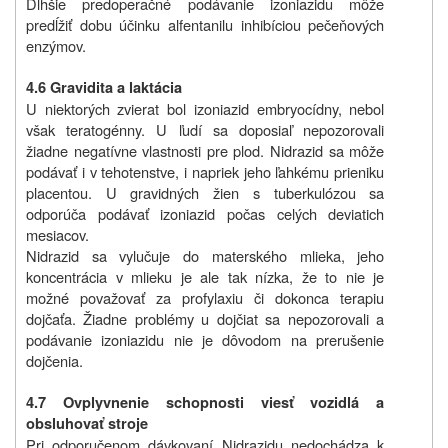
Dlhšie predoperačné podávanie izoniazidu môže
predĺžiť dobu účinku alfentanilu inhibíciou pečeňových
enzýmov.
4.6 Gravidita a laktácia
U niektorých zvierat bol izoniazid embryocídny, nebol
však teratogénny. U ľudí sa doposiaľ nepozorovali
žiadne negatívne vlastnosti pre plod. Nidrazid sa môže
podávať i v tehotenstve, i napriek jeho ľahkému prieniku
placentou. U gravidných žien s tuberkulózou sa
odporúča podávať izoniazid počas celých deviatich
mesiacov.
Nidrazid sa vylučuje do materského mlieka, jeho
koncentrácia v mlieku je ale tak nízka, že to nie je
možné považovať za profylaxiu či dokonca terapiu
dojčaťa. Žiadne problémy u dojčiat sa nepozorovali a
podávanie izoniazidu nie je dôvodom na prerušenie
dojčenia.
4.7 Ovplyvnenie schopnosti viesť vozidlá a
obsluhovať stroje
Pri odporučenom dávkovaní Nidrazidu nedochádza k