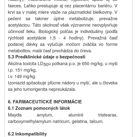
faeces. Ľahko prestupuje aj cez placentárnu bariéru. V
krvi sa v malej miere viaže na plazmatické bielkoviny. V
pečeni sa takmer úplne metabolizuje, prevažne
acetyláciou. Táto okolnosť však významne neovplyvňuje
účinnosť lieku. Biologický polčas je individuálny (podľa
rýchlosti acetylácie 1,5 - 4 hodiny). Prevažná časť
podanej dávky sa vylučuje močom zväčša vo forme
metabolitov, malá časť prechádza do čreva.
5.3 Predklinické údaje o bezpečnosti
Akútna toxicita LD
u potkana p.o. je 650 mg/kg, u myši
50
i.p. 151 mg/kg,
i.v. 149 mg/kg.
Izoniazid spôsobuje pľúcne nádory u myší, ale u človeka
sa jeho tumorigenita nepreukázala.
6. FARMACEUTICKÉ INFORMÁCIE
6.1 Zoznam pomocných látok
Maydis amylum, aluminii tristearas,
carboxymethylamylum natricum, gelatina, talcum.
6.2 Inkompatibility