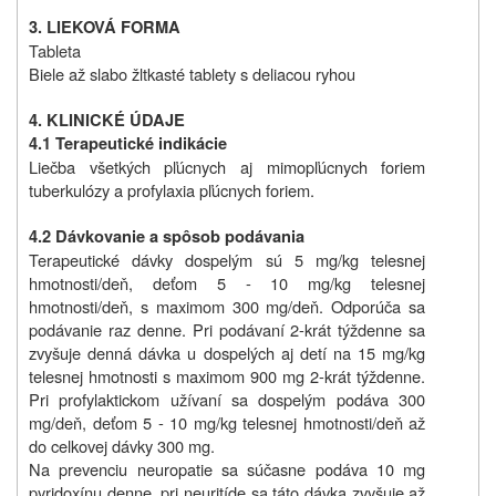
3. LIEKOVÁ FORMA
Tableta
Biele až slabo žltkasté tablety s deliacou ryhou
4. KLINICKÉ ÚDAJE
4.1 Terapeutické indikácie
Liečba všetkých pľúcnych aj mimopľúcnych foriem
tuberkulózy a profylaxia pľúcnych foriem.
4.2 Dávkovanie a spôsob podávania
Terapeutické dávky dospelým sú 5 mg/kg telesnej
hmotnosti/deň, deťom 5 - 10 mg/kg telesnej
hmotnosti/deň, s maximom 300 mg/deň. Odporúča sa
podávanie raz denne. Pri podávaní 2-krát týždenne sa
zvyšuje denná dávka u dospelých aj detí na 15 mg/kg
telesnej hmotnosti s maximom 900 mg 2-krát týždenne.
Pri profylaktickom užívaní sa dospelým podáva 300
mg/deň, deťom 5 - 10 mg/kg telesnej hmotnosti/deň až
do celkovej dávky 300 mg.
Na prevenciu neuropatie sa súčasne podáva 10 mg
pyridoxínu denne, pri neuritíde sa táto dávka zvyšuje až