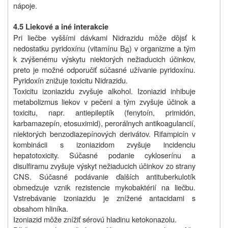
nápoje.
4.5 Liekové a iné interakcie
Pri liečbe vyššími dávkami Nidrazidu môže dôjsť k
nedostatku pyridoxínu (vitamínu B
) v organizme a tým
6
k zvýšenému výskytu niektorých nežiaducich účinkov,
preto je možné odporučiť súčasné užívanie pyridoxínu.
Pyridoxín znižuje toxicitu Nidrazidu.
Toxicitu izoniazidu zvyšuje alkohol. Izoniazid inhibuje
metabolizmus liekov v pečeni a tým zvyšuje účinok a
toxicitu, napr. antiepileptík (fenytoín, primidón,
karbamazepín, etosuximid), perorálnych antikoagulancií,
niektorých benzodiazepínových derivátov. Rifampicín v
kombinácii s izoniazidom zvyšuje incidenciu
hepatotoxicity. Súčasné podanie cykloserínu a
disulfiramu zvyšuje výskyt nežiaducich účinkov zo strany
CNS. Súčasné podávanie ďalších antituberkulotík
obmedzuje vznik rezistencie mykobaktérií na liečbu.
Vstrebávanie izoniazidu je znížené antacidami s
obsahom hliníka.
Izoniazid môže znížiť sérovú hladinu ketokonazolu.