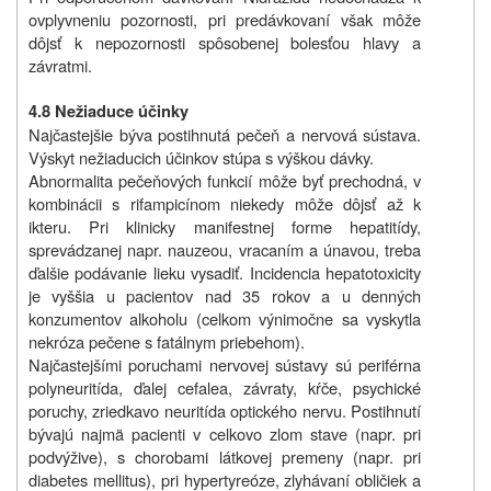
ovplyvneniu pozornosti, pri predávkovaní však môže
dôjsť k nepozornosti spôsobenej bolesťou hlavy a
závratmi.
4.8 Nežiaduce účinky
Najčastejšie býva postihnutá pečeň a nervová sústava.
Výskyt nežiaducich účinkov stúpa s výškou dávky.
Abnormalita pečeňových funkcií môže byť prechodná, v
kombinácii s rifampicínom niekedy môže dôjsť až k
ikteru. Pri klinicky manifestnej forme hepatitídy,
sprevádzanej napr. nauzeou, vracaním a únavou, treba
ďalšie podávanie lieku vysadiť. Incidencia hepatotoxicity
je vyššia u pacientov nad 35 rokov a u denných
konzumentov alkoholu (celkom výnimočne sa vyskytla
nekróza pečene s fatálnym priebehom).
Najčastejšími poruchami nervovej sústavy sú periférna
polyneuritída, ďalej cefalea, závraty, kŕče, psychické
poruchy, zriedkavo neuritída optického nervu. Postihnutí
bývajú najmä pacienti v celkovo zlom stave (napr. pri
podvýžive), s chorobami látkovej premeny (napr. pri
diabetes mellitus), pri hypertyreóze, zlyhávaní obličiek a