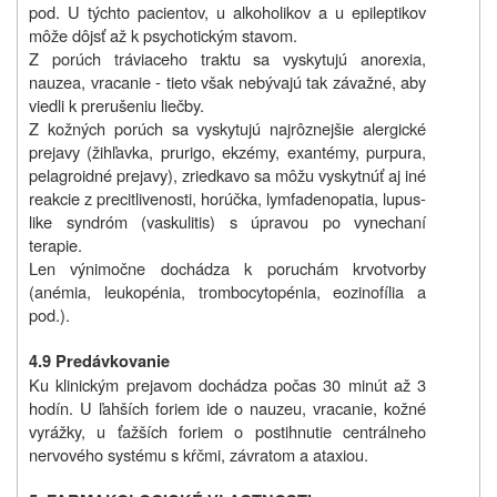
pod. U týchto pacientov, u alkoholikov a u epileptikov
môže dôjsť až k psychotickým stavom.
Z porúch tráviaceho traktu sa vyskytujú anorexia,
nauzea, vracanie - tieto však nebývajú tak závažné, aby
viedli k prerušeniu liečby.
Z kožných porúch sa vyskytujú najrôznejšie alergické
prejavy (žihľavka, prurigo, ekzémy, exantémy, purpura,
pelagroidné prejavy), zriedkavo sa môžu vyskytnúť aj iné
reakcie z precitlivenosti, horúčka, lymfadenopatia, lupus-
like syndróm (vaskulitis) s úpravou po vynechaní
terapie.
Len výnimočne dochádza k poruchám krvotvorby
(anémia, leukopénia, trombocytopénia, eozinofília a
pod.).
4.9 Predávkovanie
Ku klinickým prejavom dochádza počas 30 minút až 3
hodín. U ľahších foriem ide o nauzeu, vracanie, kožné
vyrážky, u ťažších foriem o postihnutie centrálneho
nervového systému s kŕčmi, závratom a ataxiou.