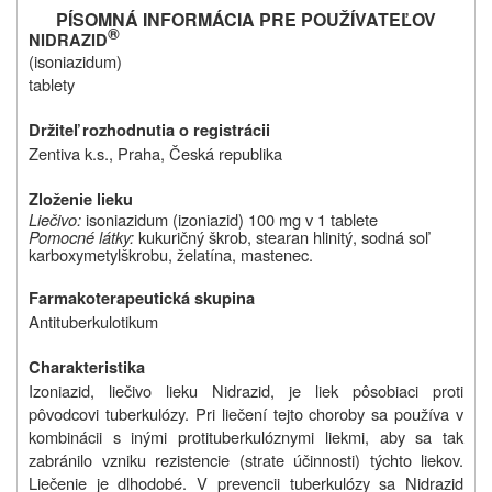
PÍSOMNÁ INFORMÁCIA PRE POUŽÍVATEĽOV
®
NIDRAZID
(isoniazidum)
tablety
Držiteľ rozhodnutia o registrácii
Zentiva k.s., Praha, Česká republika
Zloženie lieku
Liečivo:
isoniazidum (izoniazid) 100 mg v 1 tablete
Pomocné látky:
kukuričný škrob, stearan hlinitý, sodná soľ
karboxymetylškrobu, želatína, mastenec.
Farmakoterapeutická skupina
Antituberkulotikum
Charakteristika
Izoniazid, liečivo lieku Nidrazid, je liek pôsobiaci proti
pôvodcovi tuberkulózy. Pri liečení tejto choroby sa používa v
kombinácii s inými protituberkulóznymi liekmi, aby sa tak
zabránilo vzniku rezistencie (strate účinnosti) týchto liekov.
Liečenie je dlhodobé. V prevencii tuberkulózy sa Nidrazid