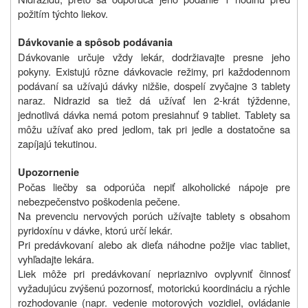
požitím týchto liekov.
Dávkovanie a spôsob podávania
Dávkovanie určuje vždy lekár, dodržiavajte presne jeho
pokyny. Existujú rôzne dávkovacie režimy, pri každodennom
podávaní sa užívajú dávky nižšie, dospelí zvyčajne 3 tablety
naraz. Nidrazid sa tiež dá užívať len 2-krát týždenne,
jednotlivá dávka nemá potom presiahnuť 9 tabliet. Tablety sa
môžu užívať ako pred jedlom, tak pri jedle a dostatočne sa
zapíjajú tekutinou.
Upozornenie
Počas liečby sa odporúča nepiť alkoholické nápoje pre
nebezpečenstvo poškodenia pečene.
Na prevenciu nervových porúch užívajte tablety s obsahom
pyridoxínu v dávke, ktorú určí lekár.
Pri predávkovaní alebo ak dieťa náhodne požije viac tabliet,
vyhľadajte lekára.
Liek môže pri predávkovaní nepriaznivo ovplyvniť činnosť
vyžadujúcu zvýšenú pozornosť, motorickú koordináciu a rýchle
rozhodovanie (napr. vedenie motorových vozidiel, ovládanie