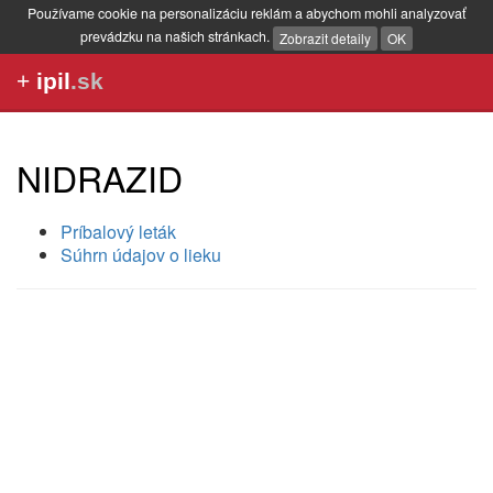
Používame cookie na personalizáciu reklám a abychom mohli analyzovať
prevádzku na našich stránkach.
Zobrazit detaily
OK
+
ipil
.sk
NIDRAZID
Príbalový leták
Súhrn údajov o lieku