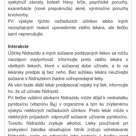
vyskytnúť závraty, bolesti hlavy, kŕče, psychické poruchy,
exacerbácie (nové prepuknutia) akné, výnimočne poruchy
krvotvorby.
Pri výskyte týchto nežiaducich účinkov alebo iných
nezvyčajných reakcií upovedomte vášho lekára, ale liečbu
sami neprerušujte.
Interakcie
Účinky Nidrazidu a iných súčasne podávaných liekov sa môžu
navzájom ovplyvňovať. Informujte preto vášho lekára o
všetkých liekoch, ktoré v súčasnej dobe užívate, a to na
lekársky predpis aj bez neho. Bez súhlasu lekára neužívajte
súčasne s Nidrazidom žiadne voľnopredajné lieky.
Ak vám bude ďalší lekár predpisovať nejaký iný liek, informujte
ho, že už užívate Nidrazid.
Pri liečbe vyššími dávkami Nidrazidu môže dôjsť k nedostatku
pyridoxínu (vitamínu B
) v organizme a tým ku zvýšenému
6
výskytu niektorých nežiaducich účinkov. Preto lekár môže v
niektorých prípadoch odporučiť súčasné užívanie pyridoxínu.
Toxicitu Nidrazidu zvyšuje alkohol. Lieky používané pri
prekyslení žalúdka obsahujúce hliník znižujú vstrebávanie
Nidrazidu, preto sa odporúča jeho podanie 1 hodinu pred