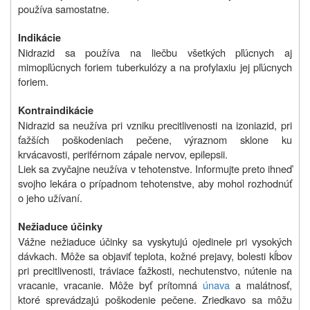
používa samostatne.
Indikácie
Nidrazid sa používa na liečbu všetkých pľúcnych aj
mimopľúcnych foriem tuberkulózy a na profylaxiu jej pľúcnych
foriem.
Kontraindikácie
Nidrazid sa neužíva pri vzniku precitlivenosti na izoniazid, pri
ťažších poškodeniach pečene, výraznom sklone ku
krvácavosti, periférnom zápale nervov, epilepsii.
Liek sa zvyčajne neužíva v tehotenstve. Informujte preto ihneď
svojho lekára o prípadnom tehotenstve, aby mohol rozhodnúť
o jeho užívaní.
Nežiaduce účinky
Vážne nežiaduce účinky sa vyskytujú ojedinele pri vysokých
dávkach. Môže sa objaviť teplota, kožné prejavy, bolesti kĺbov
pri precitlivenosti, tráviace ťažkosti, nechutenstvo, nútenie na
vracanie, vracanie. Môže byť prítomná
únava
a malátnosť,
ktoré sprevádzajú poškodenie pečene. Zriedkavo sa môžu