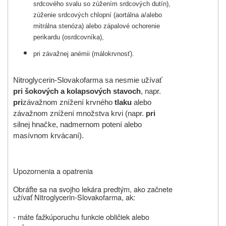
srdcového svalu so zúžením srdcových dutín),
zúženie srdcových chlopní (aortálna a/alebo
mitrálna stenóza) alebo zápalové ochorenie
perikardu (osrdcovníka),
pri závažnej anémii (málokrvnosť).
Nitroglycerin-Slovakofarma sa nesmie užívať
pri šokových a kolapsových stavoch
, napr.
pri
závažnom znížení krvného
tlaku
alebo
závažnom znížení množstva krvi (napr.
pri
silnej hnačke, nadmernom potení alebo
masívnom krvácaní).
Upozornenia a opatrenia
Obráťte sa na svojho lekára predtým, ako začnete
užívať Nitroglycerin-Slovakofarma, ak:
- máte ťažkú
poruchu funkcie obličiek alebo