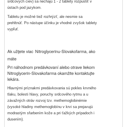
srdcových ciev) sa nechajú 1 - 2 tablety rozpustiť v
ústach pod jazykom.
Tabletu je možné tiež rozhrýzť, ale nesmie sa
prehltnúť. Po nástupe účinku je vhodné zvyšok tablety
vypľuť.
Ak užijete viac
Nitroglycerinu-Slovakofarma
, ako
máte
Pri náhodnom predávkovaní alebo otrave liekom
Nitroglycerin-Slovakofarma okamžite kontaktujte
lekára.
Hlavnými príznakmi predávkovania sú pokles krvného
tlaku, bolesti hlavy, poruchy srdcového rytmu a u
závažných otráv rozvoj tzv. methemoglobinémie
(vysoké hladiny methemoglobínu v krvi sa prejavujú
modrastým sfarbením kože a pri ťažkých prípadoch i
dusením).