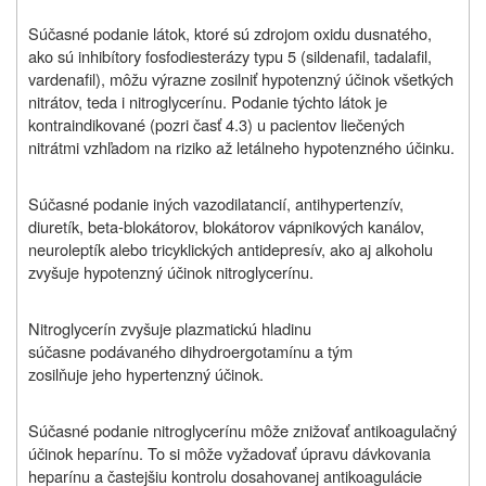
Súčasné podanie látok, ktoré sú zdrojom oxidu dusnatého,
ako sú inhibítory fosfodiesterázy typu 5 (sildenafil, tadalafil,
vardenafil
), môžu výrazne zosilniť hypotenzný účinok všetkých
nitrátov, teda i nitroglycerínu. Podanie týchto látok je
kontraindikované (pozri časť 4.3) u pacientov liečených
nitrátmi vzhľadom na riziko až letálneho hypotenzného účinku.
Súčasné podanie iných vazodilatancií, antihypertenzív,
diuretík, beta-blokátorov, blokátorov vápnikových kanálov,
neuroleptík alebo tricyklických antidepresív, ako aj alkoholu
zvyšuje hypotenzný účinok nitroglycerínu.
Nitroglycerín zvyšuje plazmatickú hladinu
súčasne podávaného dihydroergotamínu a tým
zosilňuje jeho hypertenzný účinok.
Súčasné podanie nitroglycerínu môže znižovať antikoagulačný
účinok heparínu. To si môže vyžadovať úpravu dávkovania
heparínu a častejšiu kontrolu dosahovanej antikoagulácie