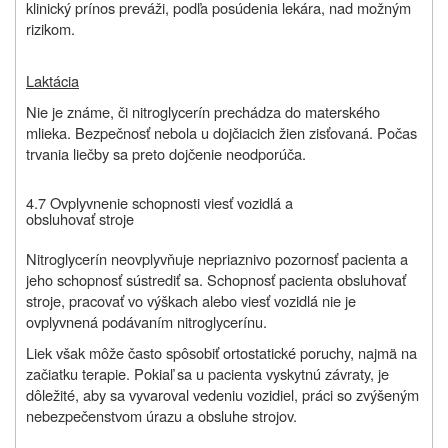
klinický prínos preváži, podľa posúdenia lekára, nad možným
rizikom.
Laktácia
Nie je známe, či nitroglycerín prechádza do materského
mlieka. Bezpečnosť nebola u dojčiacich žien zisťovaná. Počas
trvania liečby sa preto dojčenie neodporúča.
4.7 Ovplyvnenie schopnosti viesť vozidlá a
obsluhovať stroje
Nitroglycerín neovplyvňuje nepriaznivo pozornosť pacienta a
jeho schopnosť sústrediť sa. Schopnosť pacienta obsluhovať
stroje, pracovať vo výškach alebo viesť vozidlá nie je
ovplyvnená podávaním nitroglycerínu.
Liek však môže často spôsobiť ortostatické poruchy, najmä na
začiatku terapie. Pokiaľ sa u pacienta vyskytnú závraty, je
dôležité, aby sa vyvaroval vedeniu vozidiel, práci so zvýšeným
nebezpečenstvom úrazu a obsluhe strojov.