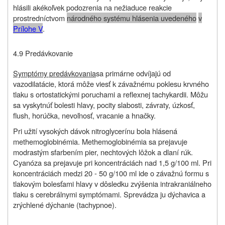
hlásili akékoľvek podozrenia na nežiaduce reakcie
prostredníctvom
národného systému hlásenia uvedeného
v
Prílohe V
.
4.9 Predávkovanie
Symptómy predávkovania
sa primárne odvíjajú od
vazodilatácie, ktorá môže viesť k závažnému poklesu krvného
tlaku s ortostatickými poruchami a reflexnej tachykardii. Môžu
sa vyskytnúť bolesti hlavy, pocity slabosti, závraty, úzkosť,
flush, horúčka, nevoľnosť, vracanie a hnačky.
Pri užití vysokých dávok nitroglycerínu bola hlásená
methemoglobinémia. Methemoglobinémia sa prejavuje
modrastým sfarbením pier, nechtových lôžok a dlaní rúk.
Cyanóza sa prejavuje pri koncentráciách nad 1,5 g/100 ml. Pri
koncentráciách medzi 20 - 50 g/100 ml ide o závažnú formu s
tlakovým bolesťami hlavy v dôsledku zvýšenia intrakraniálneho
tlaku s cerebrálnymi symptómami. Sprevádza ju dýchavica a
zrýchlené dýchanie (tachypnoe).