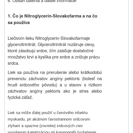
6. Obsah balenia a ďalšie informácie
1. Čo je
Nitroglycerin-Slovakofarma a na čo
sa používa
Liečivom lieku Nitroglycerin-
Slovakofarma
je
glyceroltrinitrát. Glyceroltrinitrát rozširuje cievy,
ktoré zásobujú srdce, čím zaisťuje dostatočné
množstvo krvi a kyslíka pre srdce a znižuje prácu
srdca.
Liek sa používa na prerušenie alebo krátkodobú
prevenciu záchvatov angíny pektoris (bolesť na
hrudi srdcového pôvodu) a u stavov s rizikom
záchvatov angíny pektoris ako je stres alebo
fyzická záťaž.
Liek sa môže ďalej použiť u čerstvého infarktu
myokardu, pri akútnom ľavostrannom srdcovom
zlyhaní a spazme (zovretie) srdcových ciev
vyvolanom katetrizáciou pri koronografii (vyšetrenie