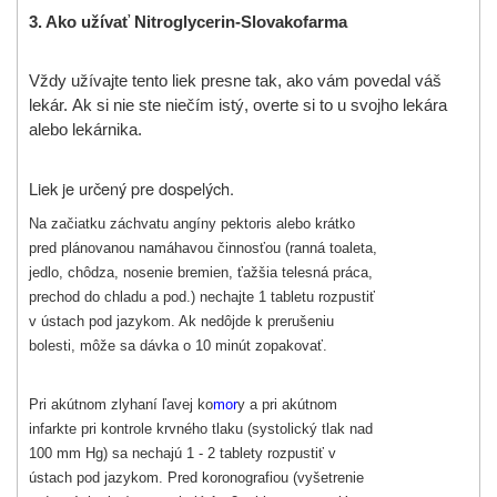
3. Ako užívať
Nitroglycerin-Slovakofarma
Vždy užívajte tento liek presne tak, ako vám povedal váš
lekár.
Ak si nie ste niečím istý, overte si to u svojho lekára
alebo lekárnika.
Liek je určený pre dospelých.
Na začiatku záchvatu angíny pektoris alebo krátko
pred plánovanou namáhavou činnosťou (ranná toaleta,
jedlo, chôdza, nosenie bremien, ťažšia telesná práca,
prechod do chladu a pod.) nechajte 1 tabletu rozpustiť
v ústach pod jazykom. Ak nedôjde k prerušeniu
bolesti, môže sa dávka o 10 minút zopakovať.
Pri akútnom zlyhaní ľavej ko
mor
y a pri akútnom
infarkte pri kontrole krvného tlaku (systolický tlak nad
100 mm Hg) sa nechajú 1 - 2 tablety rozpustiť v
ústach pod jazykom. Pred koronografiou (vyšetrenie