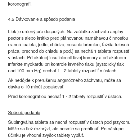
koronografii.
4.2 Dávkovanie a spôsob podania
Liek je určený pre dospelých. Na začiatku záchvatu anginy
pectoris alebo krátko pred plánovanou namáhavou činnosťou
(ranná toaleta, jedlo, chôdza, nosenie bremien, ťažšia telesná
práca, prechod do chladu a pod.) sa nechá 1 tableta rozpustiť
v ústach. Pri akútnej insuficiencii ľavej komory a pri akútnom
infarkte myokardu pri kontrole krvného tlaku (systolický tlak
nad 100 mm Hg) nechať 1 - 2 tablety rozpustiť v ústach.
Ak nedôjde k prerušeniu anginózneho záchvatu, môže sa
dávka o 10 minút zopakovať.
Pred koronografiou nechať 1 - 2 tablety rozpustiť v ústach.
Spôsob podania
Sublingválna tableta sa nechá rozpustiť v ústach pod jazykom.
Môže sa tiež rozhrýzť, ale nesmie sa prehltnúť. Po nástupe
účinku je vhodné zvyšok tablety vypľuť.