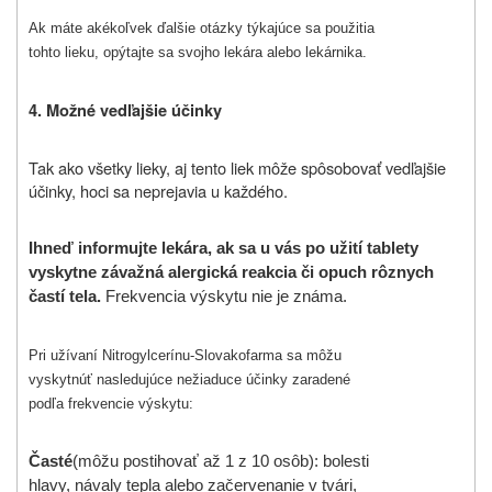
Ak máte akékoľvek ďalšie otázky týkajúce sa použitia
tohto lieku, opýtajte sa svojho lekára alebo lekárnika.
4. Možné vedľajšie účinky
Tak ako všetky lieky, aj tento liek môže spôsobovať vedľajšie
účinky, hoci sa neprejavia u každého.
Ihneď informujte lekára, ak sa u vás po užití tablety
vyskytne závažná alergická reakcia či opuch rôznych
častí tela.
Frekvencia výskytu nie je známa.
Pri užívaní Nitrogylcerínu-Slovakofarma sa môžu
vyskytnúť nasledujúce nežiaduce účinky zaradené
podľa frekvencie výskytu:
Časté
(môžu postihovať až 1 z 10 osôb): bolesti
hlavy, návaly tepla alebo začervenanie v tvári,