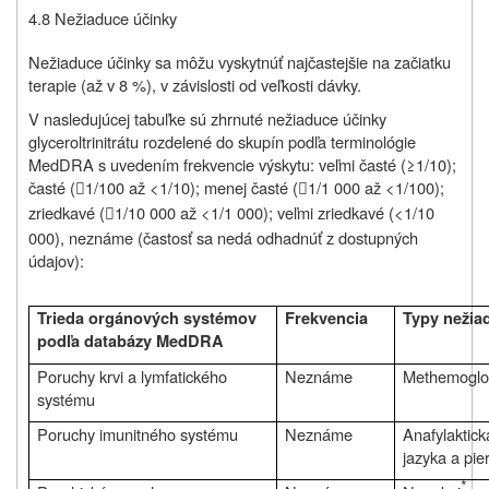
4.8 Nežiaduce účinky
Nežiaduce účinky sa môžu vyskytnúť najčastejšie na začiatku
terapie (až v 8 %), v závislosti od veľkosti dávky.
V nasledujúcej tabuľke sú zhrnuté nežiaduce účinky
glyceroltrinitrátu rozdelené do skupín podľa terminológie
MedDRA s uvedením frekvencie výskytu: veľmi časté (≥1/10);
časté (
1/100 až <1/10); menej časté (
1/1 000 až <1/100);


zriedkavé (
1/10 000 až <1/1 000); veľmi zriedkavé (<1/10

000), neznáme (častosť sa nedá odhadnúť z dostupných
údajov):
Trieda orgánových systémov
Frekvencia
Typy nežia
podľa databázy MedDRA
Poruchy krvi a lymfatického
Neznáme
Methemoglo
systému
Poruchy imunitného systému
Neznáme
Anafylaktic
jazyka a pier
*