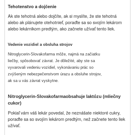
Tehotenstvo a dojčenie
Ak ste tehotná alebo dojčíte, ak si myslíte, že ste tehotná
alebo ak plánujete otehotnieť, poraďte sa so svojím lekárom
alebo lekárnikom predtým, ako začnete užívať tento liek.
Vedenie vozidiel a obsluha strojov
Nitroglycerin-Slovakofarma môže, najmä na začiatku
liečby, spôsobovať závrat. Je dôležité, aby ste sa
vyvarovali vedeniu vozidiel, vykonávaniu prác so
zvýšeným nebezpečenstvom úrazu a obsluhe strojov,
ak sa u vás závrat vyskytne.
Nitroglycerin-Slovakofarma
obsahuje laktózu (mliečny
cukor)
Pokiaľ vám váš lekár povedal, že neznášate niektoré cukry,
poraďte sa so svojím lekárom predtým, než začnete tento liek
užívať.