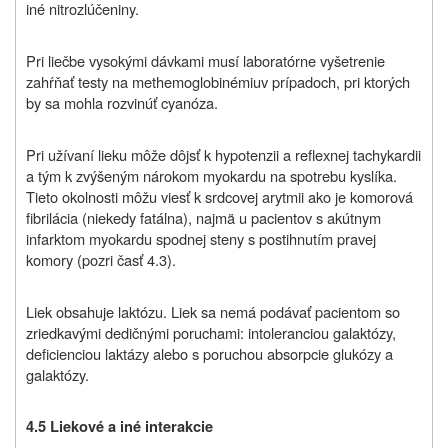
iné nitrozlúčeniny.
Pri liečbe vysokými dávkami musí laboratórne vyšetrenie
zahŕňať testy na
methemoglobinémiu
v prípadoch, pri ktorých
by sa mohla rozvinúť cyanóza.
Pri užívaní lieku môže dôjsť k hypotenzii a reflexnej tachykardii
a tým k zvýšeným nárokom myokardu na spotrebu kyslíka.
Tieto okolnosti môžu viesť k srdcovej arytmii ako je komorová
fibrilácia (niekedy fatálna), najmä u pacientov s akútnym
infarktom myokardu spodnej steny s postihnutím pravej
komory (pozri časť 4.3).
Liek obsahuje laktózu. Liek sa nemá podávať pacientom so
zriedkavými dedičnými poruchami: intoleranciou galaktózy,
deficienciou laktázy alebo s poruchou absorpcie glukózy a
galaktózy.
4.5 Liekové a iné interakcie