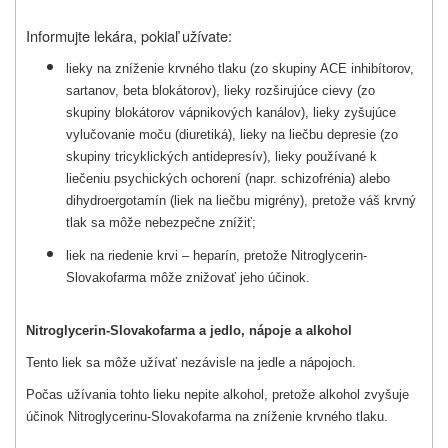
Informujte lekára, pokiaľ užívate:
lieky na zníženie krvného tlaku (zo skupiny ACE inhibítorov,
sartanov, beta blokátorov), lieky rozširujúce cievy (zo
skupiny blokátorov vápnikových kanálov), lieky zyšujúce
vylučovanie moču (diuretiká), lieky na liečbu depresie (zo
skupiny tricyklických antidepresív), lieky používané k
liečeniu psychických ochorení (napr. schizofrénia) alebo
dihydroergotamín (liek na liečbu migrény), pretože váš krvný
tlak sa môže nebezpečne znížiť;
liek na riedenie krvi – heparín, pretože Nitroglycerin-
Slovakofarma môže znižovať jeho účinok.
Nitroglycerin-Slovakofarma a jedlo, nápoje a alkohol
Tento liek sa môže užívať nezávisle na jedle a nápojoch.
Počas užívania tohto lieku nepite alkohol, pretože alkohol zvyšuje
účinok Nitroglycerinu-Slovakofarma na zníženie krvného tlaku.