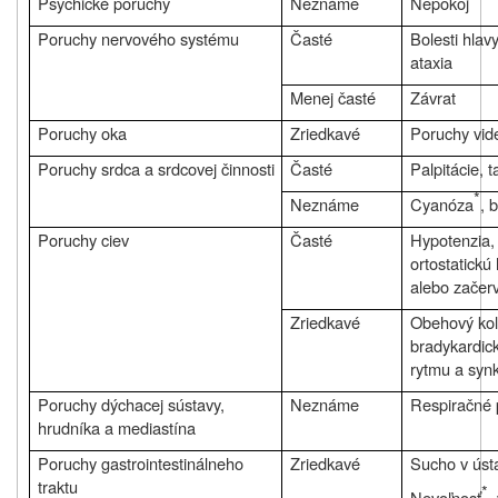
Psychické poruchy
Neznáme
Nepokoj
Poruchy nervového systému
Časté
Bolesti hlavy
ataxia
Menej časté
Závrat
Poruchy oka
Zriedkavé
Poruchy vid
Poruchy srdca a srdcovej činnosti
Časté
Palpitácie, 
*
Neznáme
Cyanóza
,
b
Poruchy ciev
Časté
Hypotenzia,
ortostatickú
alebo začer
Zriedkavé
Obehový ko
bradykardic
rytmu a syn
Poruchy dýchacej sústavy,
Neznáme
Respiračné 
hrudníka a mediastína
Poruchy gastrointestinálneho
Zriedkavé
Sucho v úst
traktu
*
Nevoľnosť
,