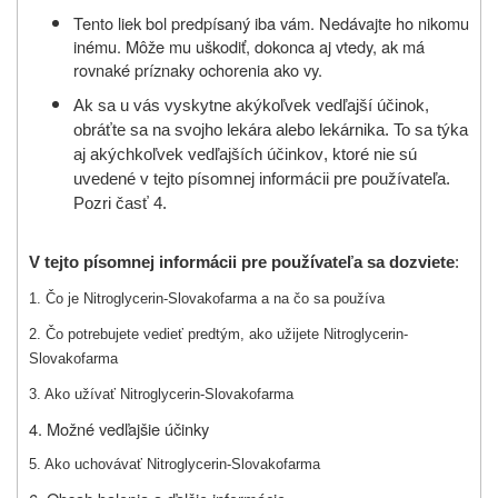
Tento liek bol predpísaný iba vám. Nedávajte ho nikomu
inému. Môže mu uškodiť, dokonca aj vtedy, ak má
rovnaké príznaky ochorenia ako vy.
Ak
sa u vás vyskytne
akýkoľvek vedľajší účinok
,
obráťte sa na svojho lekára alebo lekárnika. To sa týka
aj akýchkoľvek vedľajších účinkov
, ktoré nie sú
uvedené
v
tejto písomnej informácii pre používateľa.
Pozri časť 4.
V tejto písomnej informácii pre používateľa sa dozviete
:
1. Čo je Nitroglycerin-Slovakofarma a na čo sa používa
2. Čo potrebujete vedieť predtým, ako užijete Nitroglycerin-
Slovakofarma
3. Ako užívať Nitroglycerin-Slovakofarma
4. Možné vedľajšie účinky
5. Ako uchovávať Nitroglycerin-Slovakofarma