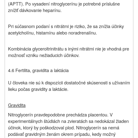
(APTT). Po vysadení nitroglycerínu je potrebné príslušne
znížiť dávkovanie heparínu.
Pri súčasnom podaní s nitrátmi je riziko, že sa znížia účinky
acetylcholínu, histamínu alebo noradrenalínu.
Kombinácia glyceroltrinitrátu s inými nitrátmi nie je vhodná pre
možnosť vzniku nežiaducich účinkov.
4.6 Fertilita, gravidita a laktácia
U človeka nie sú k dispozícii dostatočné skúsenosti s užívaním
lieku počas gravidity a laktácie.
Gravidita
Nitroglycerín pravdepodobne prechádza placentou. V
experimentálnych štúdiách na zvieratách sa nedokázal žiaden
účinok, ktorý by poškodzoval plod. Nitroglycerín sa nemá
podávať gravidným ženám okrem prípadu, kedy možný