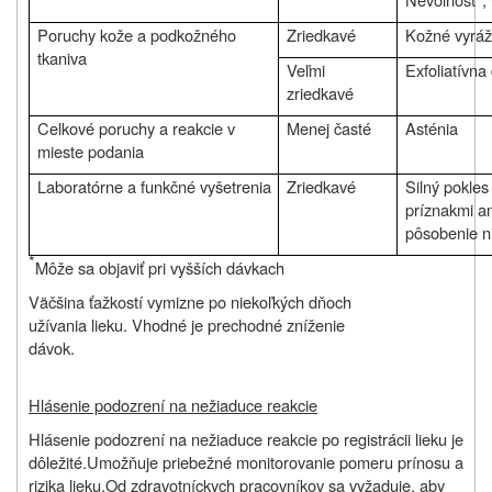
Poruchy kože a podkožného
Zriedkavé
Kožné vyráž
tkaniva
Veľmi
Exfoliatívna
zriedkavé
Celkové poruchy a reakcie v
Menej časté
Asténia
mieste podania
Laboratórne a funkčné vyšetrenia
Zriedkavé
Silný pokles 
príznakmi a
pôsobenie ni
*
Môže sa objaviť pri vyšších dávkach
Väčšina ťažkostí vymizne po niekoľkých dňoch
užívania lieku. Vhodné je prechodné zníženie
dávok.
Hlásenie podozrení na nežiaduce reakcie
Hlásenie podozrení na nežiaduce reakcie po registrácii lieku je
dôležité.
Umožňuje priebežné monitorovanie pomeru prínosu a
rizika lieku.
Od
zdravotníckych pracovníkov sa vyžaduje, aby