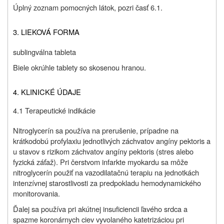
Úplný zoznam pomocných látok, pozri časť 6.1.
3. LIEKOVÁ FORMA
sublingválna tableta
Biele okrúhle tablety so skosenou hranou.
4. KLINICKÉ ÚDAJE
4.1 Terapeutické indikácie
Nitroglycerín sa používa na prerušenie, prípadne na
krátkodobú profylaxiu jednotlivých záchvatov angíny pektoris a
u stavov s rizikom záchvatov angíny pektoris (stres alebo
fyzická záťaž). Pri čerstvom infarkte myokardu sa môže
nitroglycerín použiť na vazodilatačnú terapiu na jednotkách
intenzívnej starostlivosti za predpokladu hemodynamického
monitorovania.
Ďalej sa používa pri akútnej insuficiencii ľavého srdca a
spazme koronárnych ciev vyvolaného katetrizáciou pri