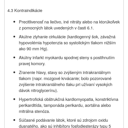
4.3 Kontraindikácie
Precitlivenosť na liečivo, iné nitráty alebo na ktorúkoľvek
z pomocných látok uvedených v časti 6.1.
Akútne zlyhanie cirkulácie (kardiogenný šok, závažná
hypovolémia hypotenzia so systolickým tlakom nižším
ako 90 mm Hg).
Akútny infarkt myokardu spodnej steny s postihnutím
pravej komory.
Zranenie hlavy, stavy so zvýšeným intrakraniálnym
tlakom (napr. mozgové krvácanie; bolo pozorované
zvýšenie intrakraniálneho tlaku pri užívaní vysokých
dávok nitroglycerínu).
Hypertrofická obštrukčná kardiomyopatia, konstriktívna
perikarditída, tamponáda perikardu, aortálna alebo
mitrálna stenóza.
Súčasné podávanie látok, ktoré sú zdrojom oxidu
dusnatého, ako sú inhibítory fosfodiesterázy typu 5