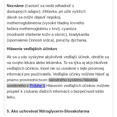
Neznáme
(častosť sa nedá odhadnúť z
dostupných údajov): žihľavka, pri užití vyšších
dávok sa môže objaviť nepokoj,
methemoglobinémia (vysoké hladiny krvného
farbiva methemoglobínu v krvi), cyanóza
(modrasté sfarbenie kože a slizníc), bradykardia
(spomalenie činnosti srdca), poruchy dýchania.
Hlásenie vedľajších účinkov
Ak sa u vás vyskytne akýkoľvek vedľajší účinok, obráťte sa
na svojho lekára alebo lekárnika. To sa týka aj akýchkoľvek
vedľajších účinkov, ktoré nie sú uvedené v tejto písomnej
informácii pre používateľa. Vedľajšie účinky môžete hlásiť aj
priamo prostredníctvom
národného systému hlásenia
uvedeného v
Prílohe V
.
Hlásením vedľajších účinkov môžete
prispieť k získaniu ďalších informácií o bezpečnosti tohto
lieku.
5. Ako uchovávať Nitroglycerín-Slovakofarma