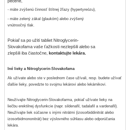
pečene,
- máte zvýšenú činnosť štítnej žľazy (hypertyreózu),
- máte zelený zákal (glaukóm) alebo zvýšený
vnútroočný tlak.
Pokiaľ sa po užití tabliet Nitroglycerin-
Slovakofama vaše ťažkosti nezlepšili alebo sa
zlepšili iba čiastočne,
kontaktujte lekára.
Iné lieky a Nitroglycerin-Slovakofama
Ak užívate alebo ste v poslednom čase užívali, resp. budete užívať
ďalšie lieky, povedzte to svojmu lekárovi alebo lekárnikovi.
Neužívajte Nitroglycerin-Slovakofarma, pokiaľ užívate lieky na
liečbu erektilnej dysfunkcie (napr. sildenafil, tadalafil a vardenafil).
Neužívajte liek súčasne s inými nitrátmi (izosorbiddinitrát alebo
izosorbidmononitrát) bez výslovného súhlasu alebo odporúčania
lekára.