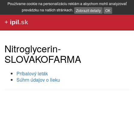
Používame cookie na personalizáciu reklám a abychom mohli analyzovať
prevádzku na našich stránkach.
Zobrazit detaily
OK
+
ipil
.sk
Nitroglycerin-
SLOVAKOFARMA
Príbalový leták
Súhrn údajov o lieku