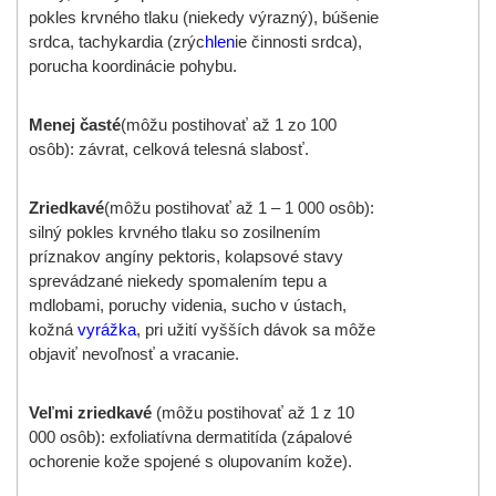
pokles krvného tlaku (niekedy výrazný), búšenie
srdca, tachykardia (zrýc
hlen
ie činnosti srdca),
porucha koordinácie pohybu.
Menej časté
(môžu postihovať až 1 zo 100
osôb): závrat, celková telesná slabosť.
Zriedkavé
(môžu postihovať až 1 – 1 000 osôb):
silný pokles krvného tlaku so zosilnením
príznakov angíny pektoris, kolapsové stavy
sprevádzané niekedy spomalením tepu a
mdlobami, poruchy videnia, sucho v ústach,
kožná
vyrážka
, pri užití vyšších dávok sa môže
objaviť nevoľnosť a vracanie.
Veľmi zriedkavé
(môžu postihovať až 1 z 10
000 osôb): exfoliatívna dermatitída (zápalové
ochorenie kože spojené s olupovaním kože).