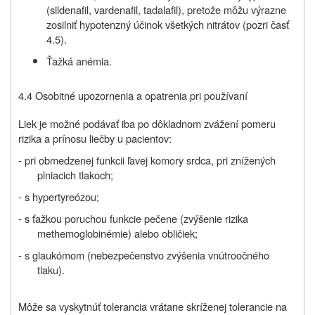
(sildenafil, vardenafil, tadalafil), pretože môžu výrazne
zosilniť hypotenzný účinok všetkých nitrátov (pozri časť
4.5).
Ťažká anémia.
4.4 Osobitné upozornenia a opatrenia pri používaní
Liek je možné podávať iba po dôkladnom zvážení pomeru
rizika a prínosu liečby u pacientov:
- pri obmedzenej funkcii ľavej komory srdca, pri znížených
plniacich tlakoch;
- s hypertyreózou;
- s ťažkou poruchou funkcie pečene (zvýšenie rizika
methemoglobinémie) alebo obličiek;
- s glaukómom (nebezpečenstvo zvýšenia vnútroočného
tlaku).
Môže sa vyskytnúť tolerancia vrátane skríženej tolerancie na