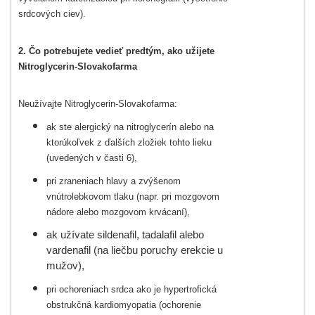
srdcových ciev).
2. Čo potrebujete vedieť predtým, ako užijete
Nitroglycerin-Slovakofarma
Neužívajte Nitroglycerin-Slovakofarma:
ak ste alergický na nitroglycerín alebo na
ktorúkoľvek z ďalších zložiek tohto lieku
(uvedených v časti 6),
pri zraneniach hlavy a zvýšenom
vnútrolebkovom tlaku (napr. pri mozgovom
nádore alebo mozgovom krvácaní),
ak užívate
sildenafil, tadalafil alebo
vardenafil (na liečbu poruchy erekcie u
mužov),
pri ochoreniach srdca ako je hypertrofická
obstrukčná kardiomyopatia (ochorenie