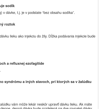
uje sodík
v dávke, t.j. je v podstate “bez obsahu sodíka”.
ný roztok
vku lieku ako injekciu do žily. Dĺžka podávania injekcie bude
ch a refluxnej ezofagitíde
.
vho syndrómu a iných stavoch, pri ktorých sa v žalúdku
alúdku vám môže lekár neskôr upraviť dávku lieku. Ak máte
) denne, denná dávka bude rozdelená na dve rovnaké dávky.