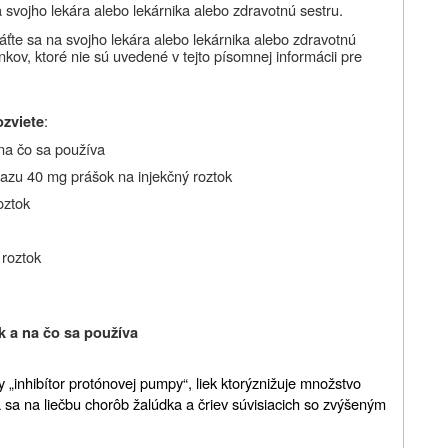
 svojho lekára alebo lekárnika alebo zdravotnú sestru.
ráťte sa na svojho lekára alebo lekárnika alebo zdravotnú
inkov, ktoré nie sú uvedené v tejto písomnej informácii pre
:
ozviete
na čo sa používa
pazu 40 mg prášok na injekčný roztok
oztok
 roztok
k
a na čo sa používa
y „inhibítor protónovej pumpy“, liek ktorý
znižuje množstvo
 sa na liečbu chorôb žalúdka a čriev súvisiacich so zvýšeným