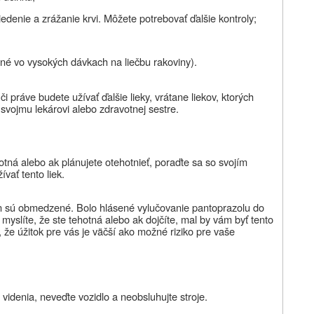
edenie a zrážanie krvi. Môžete potrebovať ďalšie kontroly;
né vo vysokých dávkach na liečbu rakoviny).
či práve budete užívať
ďalšie
lieky,
vrátane liekov, ktorých
svojmu lekárovi alebo zdravotnej sestre.
hotná alebo ak plánujete otehotnieť,
poraďte sa so svojím
vať tento liek.
en sú obmedzené. Bolo hlásené vylučovanie pantoprazolu do
myslíte, že ste tehotná alebo ak dojčíte, mal by vám byť tento
, že úžitok pre vás je väčší ako možné riziko pre vaše
 videnia, neveďte vozidlo a neobsluhujte stroje.