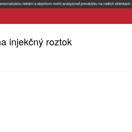
ersonalizáciu reklám a abychom mohli analyzovať prevádzku na našich stránkach
a injekčný roztok