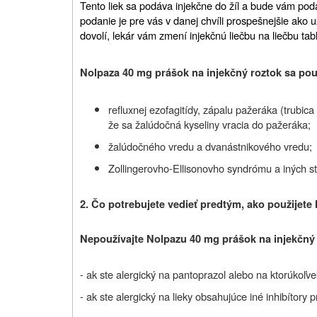
Tento liek sa podáva injekčne do žíl a bude vám pod
podanie je pre vás v danej chvíli prospešnejšie ako u
dovolí, lekár vám zmení injekčnú liečbu na liečbu tab
Nolpaza 40 mg prášok na injekčný roztok sa pou
refluxnej ezofagitídy, zápalu pažeráka (trubi
že sa žalúdočná kyseliny vracia do pažeráka;
žalúdočného vredu a dvanástnikového vredu;
Zollingerovho-Ellisonovho syndrómu a iných st
2. Čo potrebujete vedieť predtým, ako použijete
Nepoužívajte Nolpazu 40 mg prášok na injekčný
- ak ste alergický na pantoprazol alebo na ktorúkoľvek
- ak ste alergický na lieky obsahujúce iné inhibítory