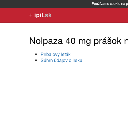
Používame cookie na p
+
ipil
.sk
Nolpaza 40 mg prášok n
Príbalový leták
Súhrn údajov o lieku