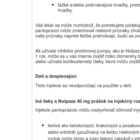
ťažké a/alebo pretrvávajúce hnačky, pret
hnačky.
Váš lekár sa môže rozhodnúť, že potrebujete podstúpi
pantoprazol môže zmierňovať niektoré príznaky zhub
vaše príznaky napriek liečbe pretrvávajú, budú sa zv
Ak
užívate inhibítor protónovej pumpy, ako je Nolpa
1 rok, môže sa u vás mierne zvýšiť riziko zlomeniny
alebo užívate kortikosteroidy (lieky, ktoré môžu zvýši
Deti a dospievajúci
Tieto injekcie sa neodporúčajú na použitie u detí.
Iné lieky a Nolpaza 40 mg prášok na injekčný ro
Injekcie pantoprazolu môžu ovplyvňovať účinnosť inýc
liečivá ako ketokonazol, itrakonazol a posako
alebo erlotinib (používaný na liečbu niektorýc
roztok
môže týmto a iným liekom zabrániť v ich