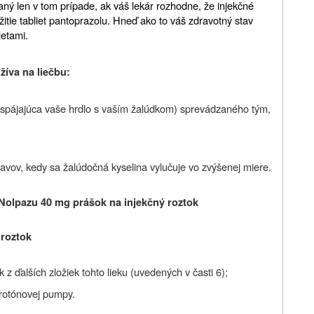
aný len v tom prípade, ak váš lekár rozhodne, že injekčné
žitie tabliet pantoprazolu. Hneď ako to váš zdravotný stav
letami.
žíva na liečbu:
ca spájajúca vaše hrdlo s vaším žalúdkom) sprevádzaného tým,
avov, kedy sa žalúdočná kyselina vylučuje vo zvýšenej miere.
 Nolpazu 40 mg prášok na injekčný roztok
 roztok
 z ďalších zložiek tohto lieku (uvedených v časti 6);
 protónovej pumpy.