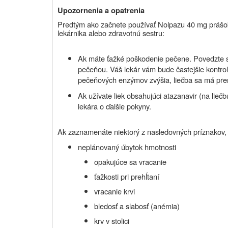
Upozornenia a opatrenia
Predtým ako začnete používať
Nolpazu 40 mg prášok
lekárnika alebo zdravotnú sestru:
Ak máte ťažké poškodenie pečene. Povedzte sv
pečeňou. Váš lekár vám bude častejšie kontro
pečeňových enzýmov zvýšia, liečba sa má prer
Ak užívate liek obsahujúci atazanavir (na lieč
lekára o ďalšie pokyny.
Ak zaznamenáte niektorý z nasledovných príznakov,
neplánovaný úbytok hmotnosti
opakujúce sa vracanie
ťažkosti pri prehĺtaní
vracanie krvi
bledosť a slabosť (anémia)
krv v stolici