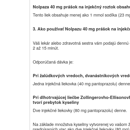
Nolpaza 40 mg prášok na injekčný roztok obsah
Tento liek obsahuje menej ako 1 mmol sodíka (23 mg) 
3. Ako používať Nolpazu
40
mg prášok na injekč
Váš lekár alebo zdravotná sestra vám podajú dennú dá
2 až 15 minút.
Odporúčaná dávka je:
Pri žalúdkových vredoch, dvanástnikových vredo
Jedna injekčná liekovka (40 mg pantoprazolu) denne
Pri dlhotrvajúcej liečbe Zollingerovho-Ellisono
tvorí prebytok kyseliny
Dve injekčné liekovky (80 mg pantoprazolu) denne.
Na základe množstva kyseliny vytvorenej vo vašom ž
predpísaných viac ako dve injekčné liekovky (80 mg