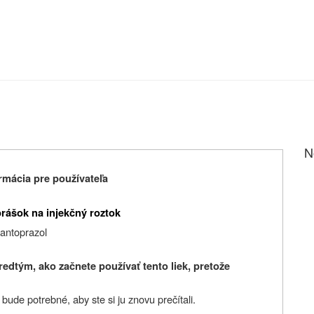
N
mácia pre používateľa
rášok na injekčný roztok
antoprazol
predtým, ako začnete používať
tento liek, pretože
ude potrebné, aby ste si ju znovu prečítali.