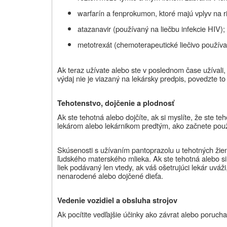
warfarín a fenprokumon, ktoré majú vplyv na ri
atazanavir (používaný na liečbu infekcie HIV);
metotrexát (chemoterapeutické liečivo používa
Ak teraz užívate alebo ste v poslednom čase užívali,
výdaj nie je viazaný na lekársky predpis, povedzte to
Tehotenstvo, dojčenie a plodnosť
Ak ste tehotná alebo dojčíte, ak si myslíte, že ste te
lekárom alebo lekárnikom predtým, ako začnete použí
Skúsenosti s užívaním pantoprazolu u tehotných ži
ľudského materského mlieka. Ak ste tehotná alebo si 
liek podávaný len vtedy, ak váš ošetrujúci lekár uváži
nenarodené alebo dojčené dieťa.
Vedenie vozidiel a obsluha strojov
Ak pocítite vedľajšie účinky ako závrat alebo porucha