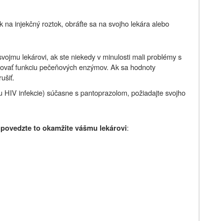
 na injekčný roztok
, obráťte sa na svojho lekára alebo
ojmu lekárovi, ak ste niekedy v minulosti mali problémy s
lovať funkciu pečeňových enzýmov. Ak sa hodnoty
ušiť.
bu HIV infekcie) súčasne s pantoprazolom, požiadajte svojho
:
povedzte to okamžite vášmu lekárovi