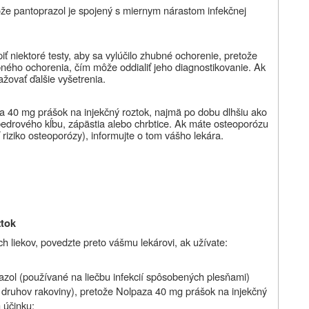
ože pantoprazol je spojený s miernym nárastom infekčnej
ť niektoré testy, aby sa vylúčilo zhubné ochorenie, pretože
ného ochorenia, čím môže oddialiť jeho diagnostikovanie. Ak
ažovať ďalšie vyšetrenia.
za
40 mg prášok na injekčný roztok
, najmä po dobu dlhšiu ako
 bedrového kĺbu, zápästia alebo chrbtice. Ak máte osteoporózu
ť riziko osteoporózy), informujte o tom vášho lekára.
ztok
h liekov, povedzte preto vášmu lekárovi, ak užívate:
nazol (používané na liečbu infekcií spôsobených plesňami)
h druhov rakoviny), pretože
Nolpaza 40 mg prášok na injekčný
 účinku;