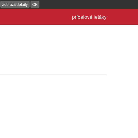
.
Zobrazit detaily
OK
príbalové letáky