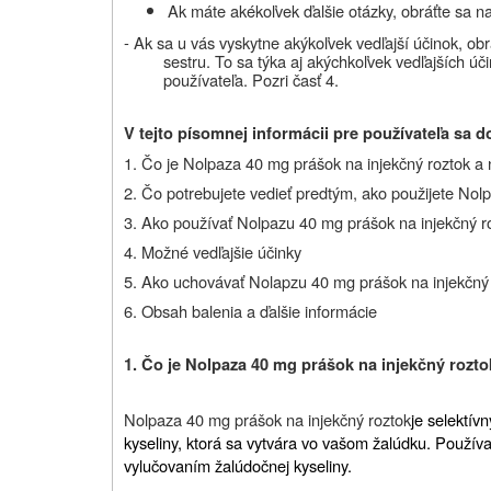
Ak máte akékoľvek ďalšie otázky, obráťte sa na
- Ak sa u vás vyskytne akýkoľvek vedľajší účinok, ob
sestru. To sa týka aj akýchkoľvek vedľajších úč
používateľa. Pozri časť 4.
V tejto písomnej informácii pre používateľa sa d
1. Čo je Nolpaza 40 mg prášok na injekčný roztok a 
2. Čo potrebujete vedieť predtým, ako použijete Nol
3. Ako používať Nolpazu 40 mg prášok na injekčný r
4. Možné vedľajšie účinky
5. Ako uchovávať Nolapzu 40 mg prášok na injekčný
6. Obsah balenia a ďalšie informácie
1. Čo je Nolpaza
40
mg prášok na injekčný rozto
Nolpaza 40 mg prášok na injekčný roztok
je selektívn
kyseliny, ktorá sa vytvára vo vašom žalúdku. Používa
vylučovaním žalúdočnej kyseliny.