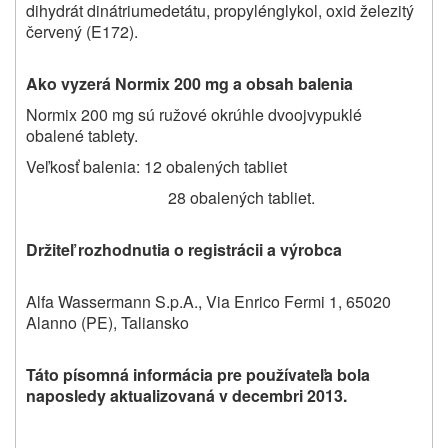
dihydrát dinátriumedetátu, propylénglykol, oxid železitý
červený (E172).
Ako vyzerá Normix 200 mg a obsah balenia
Normix 200 mg sú ružové okrúhle dvoojvypuklé
obalené tablety.
Veľkosť balenia: 12 obalených tabliet
28 obalených tabliet.
Držiteľ rozhodnutia o registrácii a výrobca
Alfa Wassermann S.p.A., Via Enrico Fermi 1, 65020
Alanno (PE), Taliansko
Táto písomná informácia pre používateľa bola
naposledy aktualizovaná v decembri 2013.