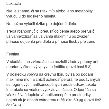
Laktácia
Nie je známe, či sa rifaximín alebo jeho metabolity
vylučujú do ľudského mlieka.
Nemožno vylúčiť riziko pre dojčené dieťa.
Treba rozhodnúť, či prerušiť dojčenie alebo prerušiť
užívanie/zdržať sa užívania rifaximínu po zvážení
prínosu dojčenia pre dieťa a prínosu liečby pre ženu.
Fertilita
V štúdiách na zvieratách sa nezistil žiadny priamy ani
nepriamy škodlivý vplyv na fertilitu (pozri časť 5.3).
V dôsledku vplyvu na črevnú flóru by sa po podaní
rifaximínu mohla znížiť účinnosť perorálne podávaných
estrogénových antikoncepčných prostriedkov, takéto
interakcie sa však nevyskytovali často. Odporúča sa
však užívať doplnkové antikoncepčné prostriedky,
najmä ak je obsah estrogénu nižší ako 50 µg (pozri tiež
časť 4.5).