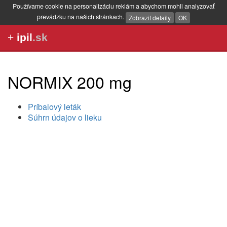
Používame cookie na personalizáciu reklám a abychom mohli analyzovať
prevádzku na našich stránkach.
Zobrazit detaily
OK
+
ipil
.sk
NORMIX 200 mg
Príbalový leták
Súhrn údajov o lieku