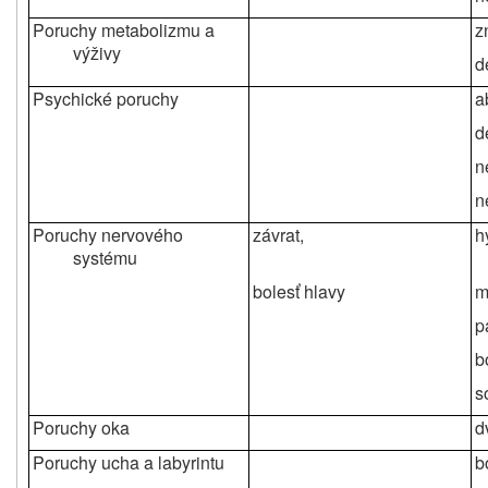
Poruchy metabolizmu a
z
výživy
d
Psychické poruchy
a
d
n
n
Poruchy nervového
závrat,
h
systému
bolesť hlavy
m
p
b
s
Poruchy oka
d
Poruchy ucha a labyrintu
b