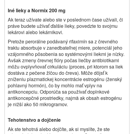
Iné lieky a Normix 200 mg
Ak teraz užívate alebo ste v poslednom čase užívali, či
práve budete užívať ďalšie lieky, povedzte to svojmu
lekárovi alebo lekárnikovi.
Pretože perorálne podávaný rifaximín sa z črevného
traktu absorbuje v zanedbateľnej miere, potenciál jeho
vzájomného pôsobenia so systémovými liekmi je nízky.
Avšak zmeny črevnej flóry počas liečby antibiotikami
môžu ovplyvňovať cirkuláciu (proces, pri ktorom sa liek
dostáva z pečene žlčou do čreva). Môže dôjsť k
zníženiu plazmatickej koncentrácie estrogénu (ženský
pohlavný hormón), čo by mohlo mať vplyv na
antikoncepciu. Odporúča sa používať doplnkové
antikoncepčné prostriedky, najmä ak obsah estrogénu
je nižší ako 50 mikrogramov.
Tehotenstvo a dojčenie
Ak ste tehotná alebo dojčíte, ak si myslíte, že ste