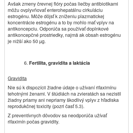
Avšak zmeny črevnej flóry počas liečby antibiotikami
môžu ovplyvňovať enterohepatálnu cirkuláciu
estrogénu. Môže dôjsť k zníženiu plazmatickej
koncentrácie estrogénu a to by mohlo mať vplyv na
antikoncepciu. Odporúča sa používať doplnkové
antikoncepčné prostriedky, najmä ak obsah estrogénu
je nižší ako 50 µg.
Fertilita, gravidita a laktácia
Gravidita
Nie sú k dispozícii žiadne údaje o užívaní rifaximínu
tehotnými ženami. V štúdiách na zvieratách sa nezistil
žiadny priamy ani nepriamy škodlivý vplyv z hľadiska
reprodukčnej toxicity (pozri časť 5.3).
Z preventívnych dôvodov sa neodporúča užívať
rifaximín počas gravidity.