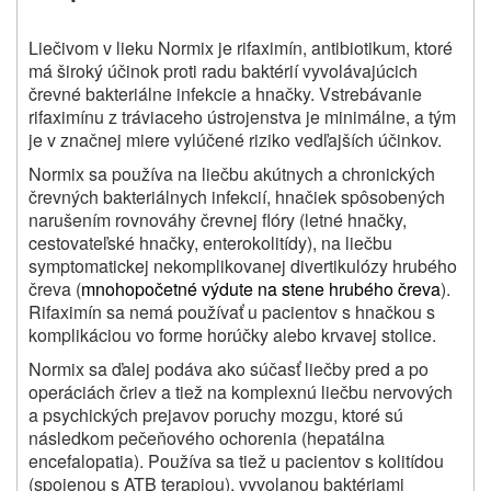
Liečivom v lieku Normix je rifaximín, antibiotikum, ktoré
má široký účinok proti radu baktérií vyvolávajúcich
črevné bakteriálne infekcie a hnačky. Vstrebávanie
rifaximínu z tráviaceho ústrojenstva je minimálne, a tým
je v značnej miere vylúčené riziko vedľajších účinkov.
Normix sa používa na liečbu akútnych a chronických
črevných bakteriálnych infekcií, hnačiek spôsobených
narušením rovnováhy črevnej flóry (letné hnačky,
cestovateľské hnačky, enterokolitídy), na liečbu
symptomatickej nekomplikovanej divertikulózy hrubého
čreva (
mnohopočetné výdute na stene hrubého čreva
).
Rifaximín sa nemá používať u pacientov s hnačkou s
komplikáciou vo forme horúčky alebo krvavej stolice.
Normix sa ďalej podáva ako súčasť liečby pred a po
operáciách čriev a tiež na komplexnú liečbu nervových
a psychických prejavov poruchy mozgu, ktoré sú
následkom pečeňového ochorenia (hepatálna
encefalopatia). Používa sa tiež u pacientov s kolitídou
(spojenou s ATB terapiou), vyvolanou baktériami