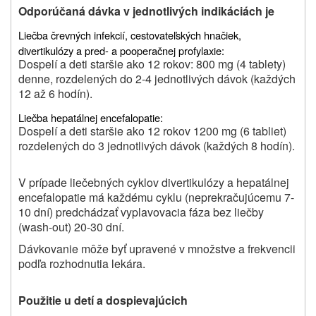
Odporúčaná dávka v jednotlivých indikáciách je
Liečba črevných infekcií, cestovateľských hnačiek,
divertikulózy a pred- a pooperačnej profylaxie:
Dospelí a deti staršie ako 12 rokov: 800 mg (4 tablety)
denne, rozdelených do 2-4 jednotlivých dávok (každých
12 až 6 hodín).
Liečba hepatálnej encefalopatie:
Dospelí a deti staršie ako 12 rokov 1200 mg (6 tabliet)
rozdelených do 3 jednotlivých dávok (každých 8 hodín).
V prípade liečebných cyklov divertikulózy a hepatálnej
encefalopatie má každému cyklu (neprekračujúcemu 7-
10 dní) predchádzať vyplavovacia fáza bez liečby
(wash-out) 20-30 dní.
Dávkovanie môže byť upravené v množstve a frekvencii
podľa rozhodnutia lekára.
Použitie u detí a dospievajúcich