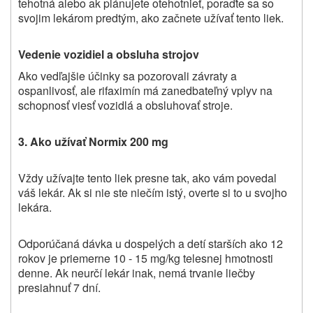
tehotná alebo ak plánujete otehotnieť, poraďte sa so
svojim lekárom predtým, ako začnete užívať tento liek.
Vedenie vozidiel a obsluha strojov
Ako vedľajšie účinky sa pozorovali závraty a
ospanlivosť, ale rifaximín má zanedbateľný vplyv na
schopnosť viesť vozidlá a obsluhovať stroje.
3. Ako užívať Normix 200 mg
Vždy užívajte tento liek presne tak, ako vám povedal
váš lekár. Ak si nie ste niečím istý, overte si to u svojho
lekára.
Odporúčaná dávka u dospelých a detí starších ako 12
rokov je priemerne 10 - 15 mg/kg telesnej hmotnosti
denne. Ak neurčí lekár inak, nemá trvanie liečby
presiahnuť 7 dní.