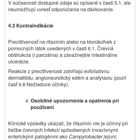
V súčasnosti dostupné údaje sú opísané v časti 5.1, ale
neumožňujú uviesť odporúčania na dávkovanie.
4.3 Kontraindikácie
Precitlivenosť na rifaximín alebo na ktorúkoľvek z
pomocných látok uvedených v časti 6.1. Črevná
obštrukcia (i parciálna) a závažnejšíe intestinálne
ulcerácie.
Reakcie z precitlivenosti zahŕňajú exfoliatívnu
dermatitídu, angioneurotický edém a anafylaxiu (pozri
časť 4.8 Nežiaduce účinky).
Osobitné upozornenia a opatrenia pri
používaní
Klinické výsledky ukázali, že rifaximín nie je účinný pri
liečbe črevných infekcií spôsobených invazívnymi
enterickými patogénmi ako
Campylobacter jejuni
,