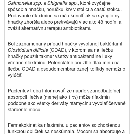
Salmonella spp.
a
Shighella spp.
, ktoré zvyčajne
spôsobia hnačku, horúčku, krv v stolici a častú stolicu.
Podávanie rifaximínu sa má ukončiť, ak sa symptómy
hnačky zhoršia alebo pretrvávajú viac ako 48 hodín, a
zvážiť alternatívnu terapiu antibiotikami.
Bol zaznamenaný prípad hnačky vyvolanej baktériami
Clostridium difficile
(CDAD), v ktorom sa na liečbu
hnačky použili takmer všetky antibakteriálne lieky
vrátane rifaximínu. Potenciálne použitie rifaximínu na
liečbu CDAD a pseudomembranóznej kolitídy nemožno
vylúčiť.
Pacientov treba informovať, že napriek zanedbateľnej
absorpcii liečiva (menej ako 1 %) môže rifaximín
podobne ako všetky deriváty rifamycínu vyvolať červené
sfarbenie moču.
Farmakokinetika rifaximínu u pacientov so zhoršenou
funkciou obličiek sa neskúmala. Močom sa absorbuje a