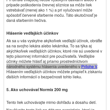
prípade poškodenia črevnej sliznice sa môže liek
vstrebávať (menej ako 1 %) a pri vylučovaní môže
spôsobiť červené sfarbenie moču. Táto skutočnosť je
daná sfarbením liečiva.
Hlásenie vedľajších účinkov
Ak sa u vás vyskytne akýkoľvek vedľajší účinok, obráťte
sa na svojho lekára alebo lekárnika. To sa týka aj
akýchkoľvek vedľajších účinkov, ktoré nie sú uvedené v
tejto písomnej informácii pre používateľa. Vedľajšie
účinky môžete hlásiť aj priamo prostredníctvom
národného systému hlásenia uvedeného v
Prílohe V
.
Hlásením vedľajších účinkov môžete prispieť k získaniu
ďalších informácií o bezpečnosti tohto lieku
.
5. Ako uchovávať Normix 200 mg
Tento liek uchovávajte mimo dohľadu a dosahu detí.
Neužívajte tento liek po dátume exspirácie, ktorý je