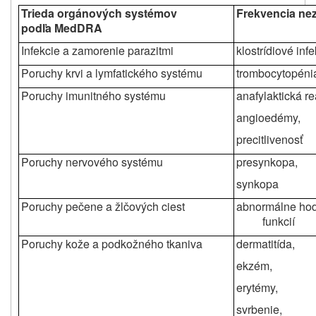
Trieda orgánových systémov
Frekvencia n
podľa MedDRA
Infekcie a zamorenie parazitmi
klostrídiové infe
Poruchy krvi a lymfatického systému
trombocytopéni
Poruchy imunitného systému
anafylaktická re
angioedémy,
precitlivenosť
Poruchy nervového systému
presynkopa,
synkopa
Poruchy pečene a žlčových ciest
abnormálne hod
funkcií
Poruchy kože a podkožného tkaniva
dermatitída,
ekzém,
erytémy,
svrbenie,