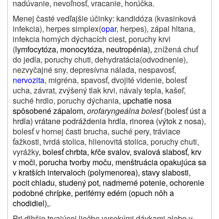
nadúvanie, nevoľnosť, vracanie, horúčka.
Menej časté vedľajšie účinky: kandidóza (kvasinková
infekcia),
herpes simplex
(
opar
, herpes), zápal hltana,
infekcia horných dýchacích ciest,
poruchy krvi
(
lymfocytóza, monocytóza, neutropénia),
znížená chuť
do jedla, poruchy chuti,
dehydratácia
(odvodnenie),
nezvyčajné sny, depresívna nálada, nespavosť,
nervozita
, migréna, spavosť, dvojité videnie, bolesť
ucha, závrat, zvýšený tlak krvi, návaly tepla, kašeľ,
suché hrdlo, poruchy dýchania,
upchatie nosa
spôsobené zápalom,
orofaryngeálna bolesť
(bolesť úst a
hrdla) vrátane podráždenia hrdla, rinorea (výtok z nosa),
bolesť v hornej časti brucha, suché pery, tráviace
ťažkosti, tvrdá stolica, hlienovitá stolica, poruchy chuti,
vyrážky,
bolesť chrbta, kŕče svalov, svalová slabosť, krv
v moči, porucha tvorby moču, menštruácia opakujúca sa
v kratších intervaloch (polymenorea), stavy slabosti,
pocit chladu, studený pot, nadmerné potenie, ochorenie
podobné chrípke, periférny edém (opuch nôh a
chodidiel),
.
Pri dlhšie trvajúcej liečbe vysokými dávkami alebo v