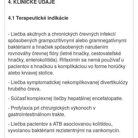
4. KLINICKÉ ÚDAJE
4.1 Terapeutické indikácie
- Liečba akútnych a chronických črevných infekcií
spôsobených grampozitívnymi alebo gramnegatívnymi
baktériami a hnačiek spôsobených narušením
rovnováhy črevnej flóry (letné hnačky, cestovateľské
hnačky, enterokolitída). Rifaximín sa nemá používať u
pacientov s hnačkou s komplikáciou vo forme horúčky
alebo krvavej stolice.
- Liečba symptomatickej nekomplikovanej divertikulózy
hrubého čreva.
- Súčasť komplexnej liečby hepatálnej encefalopatie.
- Profylaxia pri chirurgických výkonoch v
gastrointestinálnom trakte.
- Liečba pacientov s ATB asociovanou kolitídou,
vyvolanou baktériami rezistentnými na vankomycín.