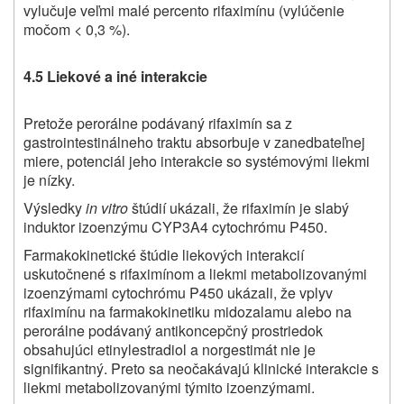
vylučuje veľmi malé percento rifaximínu (vylúčenie
močom < 0,3 %).
4.5 Liekové a iné interakcie
Pretože perorálne podávaný rifaximín sa z
gastrointestinálneho traktu absorbuje v zanedbateľnej
miere, potenciál jeho interakcie so systémovými liekmi
je nízky.
Výsledky
in vitro
štúdií ukázali, že rifaximín je slabý
induktor izoenzýmu CYP3A4 cytochrómu P450.
Farmakokinetické štúdie liekových interakcií
uskutočnené s rifaximínom a liekmi metabolizovanými
izoenzýmami cytochrómu P450 ukázali, že vplyv
rifaximínu na farmakokinetiku midozalamu alebo na
perorálne podávaný antikoncepčný prostriedok
obsahujúci etinylestradiol a norgestimát nie je
signifikantný. Preto sa neočakávajú klinické interakcie s
liekmi metabolizovanými týmito izoenzýmami.