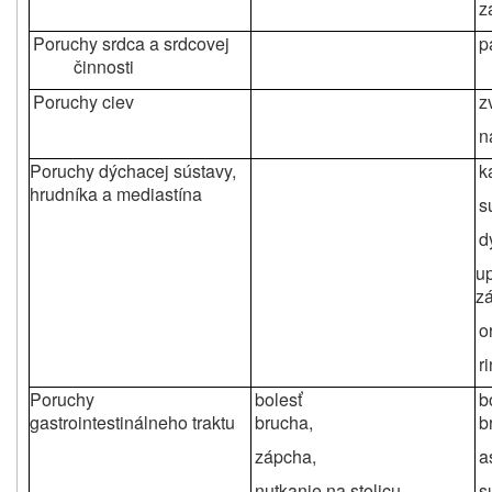
z
Poruchy srdca a srdcovej
p
činnosti
Poruchy ciev
z
n
Poruchy dýchacej sústavy,
k
hrudníka a mediastína
s
d
u
z
o
r
Poruchy
bolesť
b
gastrointestinálneho traktu
brucha,
b
zápcha,
a
nutkanie na stolicu,
s