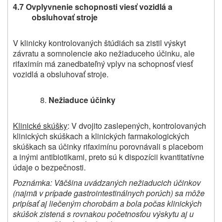
4.7 Ovplyvnenie schopnosti viesť vozidlá a
obsluhovať stroje
V klinicky kontrolovaných štúdiách sa zistil výskyt
závratu a somnolencie ako nežiaduceho účinku, ale
rifaximín má zanedbateľný vplyv na schopnosť viesť
vozidlá a obsluhovať stroje.
Nežiaduce účinky
Klinické skúšky
: V dvojito zaslepených, kontrolovaných
klinických skúškach a klinických farmakologických
skúškach sa účinky rifaximínu porovnávali s placebom
a inými antibiotikami, preto sú k dispozícii kvantitatívne
údaje o bezpečnosti.
Poznámka: Väčšina uvádzaných nežiaducich účinkov
(najmä v prípade gastrointestinálnych porúch) sa môže
pripísať aj liečeným chorobám a bola počas klinických
skúšok zistená s rovnakou početnosťou výskytu aj u