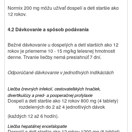
Normix 200 mg môžu užívať dospelí a deti staršie ako
12 rokov.
4.2 Dávkovanie a spôsob podávania
Bežné dávkovanie u dospelých a detí starších ako 12
rokov je priemerne 10 - 15 mg/kg telesnej hmotnosti
denne. Trvanie liečby nemá presiahnúť 7 dní.
Odporúčané dávkovanie v jednotlivých indikáciách
Liečba črevných infekcií, cestovateľských hnačiek,
divertikulózy a pred- a pooperačnej profylaxie
Dospelí a deti staršie ako 12 rokov 800 mg (4 tablety)
rozdelených do 2 až 4 jednotlivých dávok
(každých 12 až 6 hodín).
Liečba hepatálnej encefalopatie
Dospelí a deti staršie ako 12 rokov 1200 mg (6 tabliet)