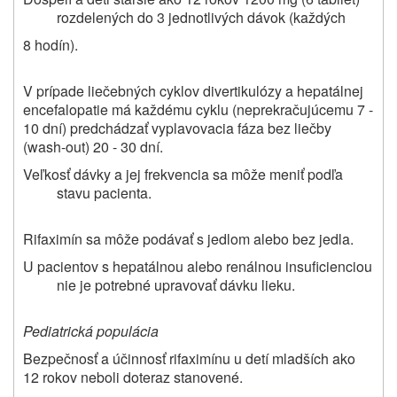
rozdelených do 3 jednotlivých dávok (každých
8 hodín).
V prípade liečebných cyklov divertikulózy a hepatálnej
encefalopatie má každému cyklu (neprekračujúcemu 7 -
10 dní) predchádzať vyplavovacia fáza bez liečby
(wash-out) 20 - 30 dní.
Veľkosť dávky a jej frekvencia sa môže meniť podľa
stavu pacienta.
Rifaximín sa môže podávať s jedlom alebo bez jedla.
U pacientov s hepatálnou alebo renálnou insuficienciou
nie je potrebné upravovať dávku lieku.
Pediatrická populácia
Bezpečnosť a účinnosť rifaximínu u detí mladších ako
12 rokov neboli doteraz stanovené.