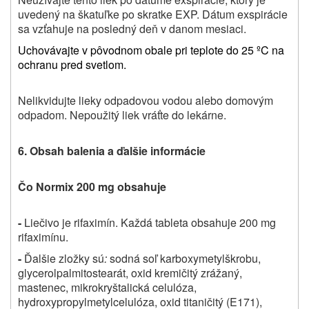
uvedený na škatuľke po skratke EXP. Dátum exspirácie
sa vzťahuje na posledný deň v danom mesiaci.
Uchovávajte v pôvodnom obale pri teplote do 25 ºC na
ochranu pred svetlom.
Nelikvidujte lieky odpadovou vodou alebo domovým
odpadom. Nepoužitý liek vráťte do lekárne.
6. Obsah balenia a ďalšie informácie
Čo Normix 200 mg obsahuje
-
Liečivo je rifaximín. Každá tableta obsahuje 200 mg
rifaximínu.
-
Ďalšie zložky sú
:
sodná soľ karboxymetylškrobu,
glycerolpalmitostearát, oxid kremičitý zrážaný,
mastenec, mikrokryštalická celulóza,
hydroxypropylmetylcelulóza, oxid titaničitý (E171),