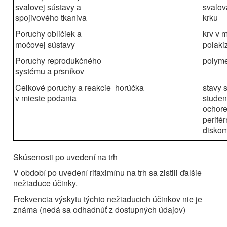
svalovej sústavy a
svalov
spojivového tkaniva
krku
Poruchy obličiek a
krv v m
močovej sústavy
polakiz
Poruchy reprodukčného
polym
systému a prsníkov
Celkové poruchy a reakcie
horúčka
stavy s
v mieste podania
studen
ochore
perifé
diskom
Skúsenosti po uvedení na trh
V období po uvedení rifaximínu na trh sa zistili ďalšie
nežiaduce účinky.
Frekvencia výskytu týchto nežiaducich účinkov nie je
známa (nedá sa odhadnúť z dostupných údajov)