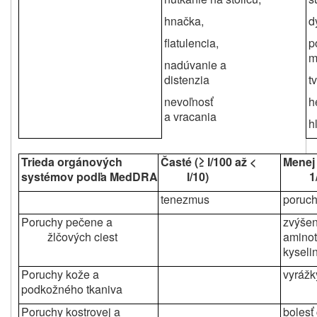
hnačka,
d
flatulencia,
p
m
nadúvanie a
distenzia
t
nevoľnosť
h
a vracania
h
Trieda orgánových
Časté (≥ l/100 až <
Menej 
systémov podľa MedDRA
l/10)
1
tenezmus
poruch
Poruchy pečene a
zvýšen
žlčových ciest
aminot
kyseli
Poruchy kože a
vyrážk
podkožného tkaniva
Poruchy kostrovej a
bolesť 