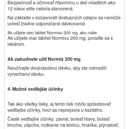
Bezpečnosť a účinnosť rifaximínu u detí mladších ako
12 rokov ešte nebola stanovená.
Na základe v súčasnosti dostupných údajov sa nemôže
uviesť žiadne odporúčané dávkovanie.
Ak užijete viac tabliet Normixu 200 mg, ako máte
Ak užijete viac tabliet Normixu 200 mg, poraďte sa s
lekárom.
Ak zabudnete užiť Normix 200 mg
Neužívajte dvojnásobnú dávku, aby ste nahradili
vynechanú dávku.
4. Možné vedľajšie účinky
Tak ako všetky lieky, aj tento liek môže spôsobovať
vedľajšie účinky, hoci sa neprejavia u každého.
Časté vedľajšie účinky: závrat, bolesť hlavy, bolesť
brucha, zápcha, nutkanie na stolicu, hnačka, plynatosť,