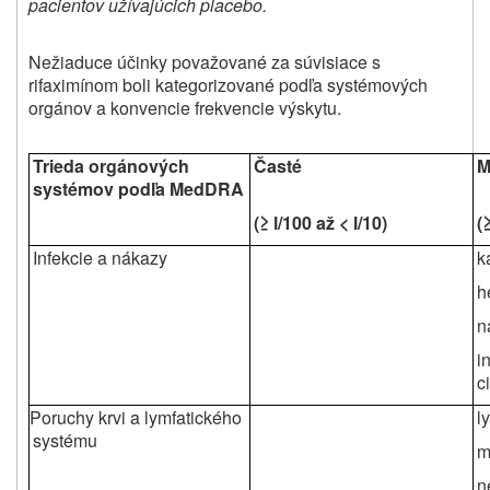
pacientov užívajúcich placebo.
Nežiaduce účinky považované za súvisiace s
rifaximínom boli kategorizované podľa systémových
orgánov a konvencie frekvencie výskytu.
Trieda orgánových
Časté
M
systémov podľa MedDRA
(≥ l/100 až < l/10)
(
Infekcie a nákazy
k
h
n
i
c
Poruchy krvi a lymfatického
l
systému
m
n