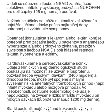
U detí so súbežnou liečbou NSAID zahŕňajúcou
selektívne inhibítory cyklooxygenázy2 sa NUROFEN
pre deti čapíky 125 mg nemajú podávať.
Nežiaduce účinky sa môžu minimalizovať užívaním
najnižšej účinnej dávky počas najkratšej doby
potrebnej na zvládnutie symptómov.
Opatrnosť (konzultácia s lekárom alebo lekárnikom) je
potrebná pred začatím liečby u pacientov s anamnézou
hypertenzie a/alebo srdcového zlyhania, pretože v
súvislosti s liečbou NSAIDs boli hlásené retencia
tekutín, hypertenzia a edémy.
Kardiovaskulárne a cerebrovaskulárne účinky:
Údaje z klinických a epidemiologických štúdií
poukazujú na možnosť, že užívanie ibuprofénu,
obzvlášť liečba vysokými dávkami (2400 mg/deň) a
dlhodobá liečba, môže byť spojené s malým
zvýšením rizika arteriálnych trombotických príhod (napr.
infarkt myokardu alebo mozgová príhoda). Vo
všeobecnosti, dostupné epidemiologické údaje
nepoukazujú na zvýšené riziko infarktu myokardu pri
nízkych dávkach ibuprofénu (napr.≤ 1200 mg denne).
Starší pacienti: majú zvýšenú frekvenciu výskytu