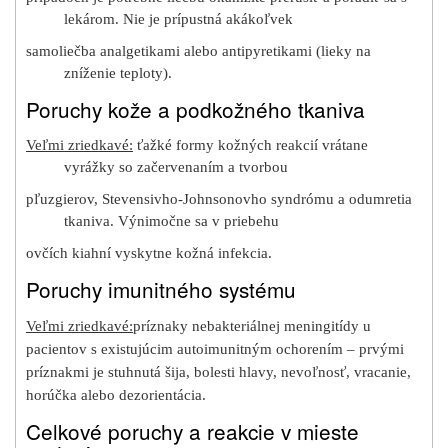
lekárom. Nie je prípustná akákoľvek
samoliečba analgetikami alebo antipyretikami (lieky na
zníženie teploty).
Poruchy kože a podkožného tkaniva
Veľmi zriedkavé:
ťažké formy kožných reakcií vrátane
vyrážky so začervenaním a tvorbou
pľuzgierov, Stevensivho-Johnsonovho syndrómu a odumretia
tkaniva. Výnimočne sa v priebehu
ovčích kiahní vyskytne kožná infekcia.
Poruchy imunitného systému
Veľmi zriedkavé:
príznaky nebakteriálnej meningitídy u
pacientov s existujúcim autoimunitným ochorením – prvými
príznakmi je stuhnutá šija, bolesti hlavy, nevoľnosť, vracanie,
horúčka alebo dezorientácia.
Celkové poruchy a reakcie v mieste