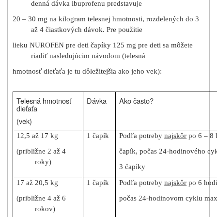
denná dávka ibuprofenu predstavuje
20 – 30 mg na kilogram telesnej hmotnosti, rozdelených do 3
až 4 čiastkových dávok. Pre použitie
lieku NUROFEN pre deti čapíky 125 mg pre deti sa môžete
riadiť nasledujúcim návodom (telesná
hmotnosť dieťaťa je tu dôležitejšia ako jeho vek):
Telesná hmotnosť
Dávka
Ako často?
dieťaťa
(vek)
12,5 až 17 kg
1 čapík
Podľa potreby
najskôr
po 6 – 8 
(približne 2 až 4
čapík, počas 24-hodinového cy
roky)
3 čapíky
17 až 20,5 kg
1 čapík
Podľa potreby
najskôr
po 6 hodi
(približne 4 až 6
počas 24-hodinovom cyklu max
rokov)