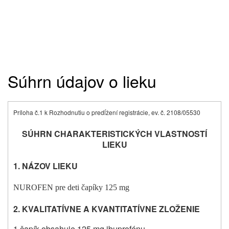
Súhrn údajov o lieku
Príloha č.1 k Rozhodnutiu o predĺžení registrácie, ev. č. 2108/05530
SÚHRN CHARAKTERISTICKÝCH VLASTNOSTÍ
LIEKU
1. NÁZOV LIEKU
NUROFEN pre deti čapíky 125 mg
2. KVALITATÍVNE A KVANTITATÍVNE ZLOŽENIE
1 čapík obsahuje 125 mg ibuprofénu