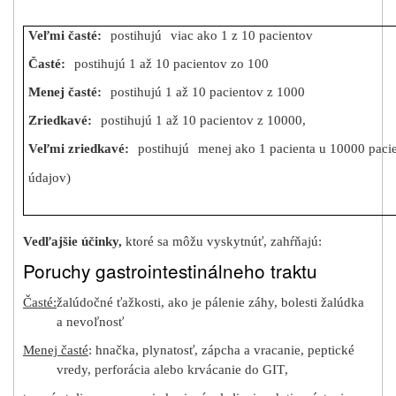
Veľmi časté:
postihujú
viac ako 1 z 10 pacientov
Časté:
postihujú 1 až 10 pacientov zo 100
Menej časté:
postihujú 1 až 10 pacientov z 1000
Zriedkavé:
postihujú 1 až 10 pacientov z 10000,
Veľmi zriedkavé:
postihujú
menej ako 1 pacienta u 10000 paci
údajov)
Vedľajšie účinky,
ktoré sa môžu vyskytnúť, zahŕňajú:
Poruchy gastrointestinálneho traktu
Časté
:
žalúdočné ťažkosti, ako je pálenie záhy, bolesti žalúdka
a nevoľnosť
Menej časté
:
hnačka, plynatosť, zápcha a vracanie
,
peptické
vredy, perforácia alebo krvácanie do GIT
,