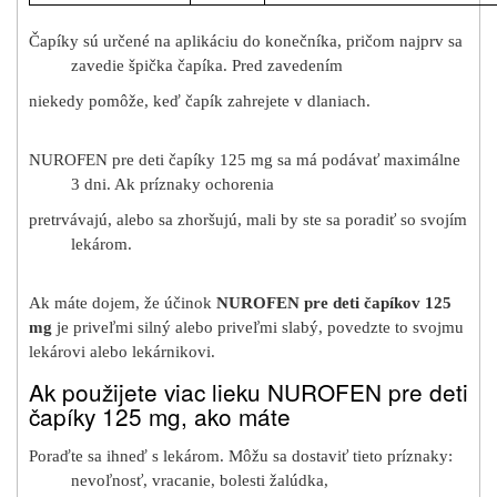
Čapíky sú určené na aplikáciu do konečníka, pričom najprv sa
zavedie špička čapíka. Pred zavedením
niekedy pomôže, keď čapík zahrejete v dlaniach.
NUROFEN pre deti čapíky 125 mg sa má podávať maximálne
3 dni. Ak príznaky ochorenia
pretrvávajú, alebo sa zhoršujú, mali by ste sa poradiť so svojím
lekárom.
Ak máte dojem, že účinok
NUROFEN pre deti čapíkov 125
mg
je priveľmi silný alebo priveľmi slabý, povedzte to svojmu
lekárovi alebo lekárnikovi.
Ak použijete viac lieku NUROFEN pre deti
čapíky 125 mg, ako máte
Poraďte sa ihneď s lekárom. Môžu sa dostaviť tieto príznaky:
nevoľnosť, vracanie, bolesti žalúdka,