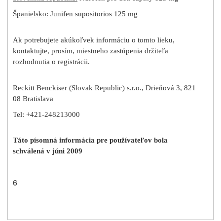
Španielsko:
Junifen supositorios 125 mg
Ak potrebujete akúkoľvek informáciu o tomto lieku,
kontaktujte, prosím, miestneho zastúpenia držiteľa
rozhodnutia o registrácii.
Reckitt Benckiser (Slovak Republic) s.r.o., Drieňová 3, 821
08 Bratislava
Tel: +421-248213000
Táto písomná informácia pre používateľov bola
schválená v júni 2009
6