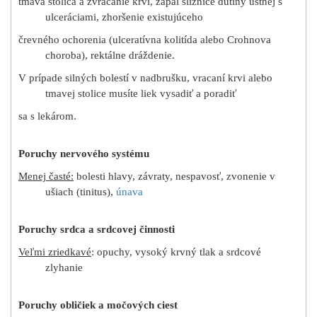
tmavá stolica a zvracanie krvi
,
zápal sliznice dutiny ústnej s
ulceráciami
,
zhoršenie existujúceho
črevného ochorenia (ulceratívna kolitída alebo Crohnova
choroba)
,
rektálne dráždenie
.
V prípade silných bolestí v nadbrušku, vracaní krvi alebo
tmavej stolice musíte liek vysadiť a poradiť
sa s lekárom.
Poruchy nervového systému
Menej časté:
bolesti hlavy, závraty, nespavosť, zvonenie v
ušiach (tinitus),
únava
Poruchy srdca a srdcovej činnosti
Veľmi zriedkavé
: opuchy, vysoký krvný tlak a srdcové
zlyhanie
Poruchy obličiek a močových ciest