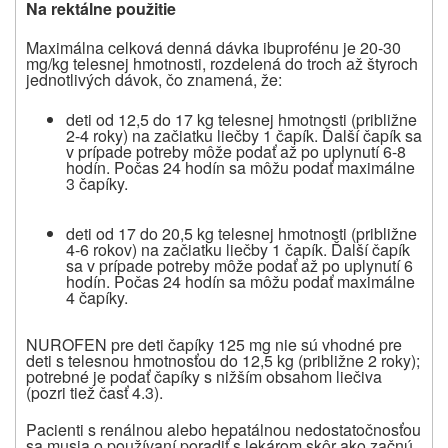
Na rektálne použitie
Maximálna celková denná dávka ibuprofénu je 20-30
mg/kg telesnej hmotnosti, rozdelená do troch až štyroch
jednotlivých dávok, čo znamená, že:
deti od 12,5 do 17 kg telesnej hmotnosti (približne
2-4 roky) na začiatku liečby 1 čapík. Ďalší čapík sa
v prípade potreby môže podať až po uplynutí 6-8
hodín. Počas 24 hodín sa môžu podať maximálne
3 čapíky.
deti od 17 do 20,5 kg telesnej hmotnosti (približne
4-6 rokov) na začiatku liečby 1 čapík. Ďalší čapík
sa v prípade potreby môže podať až po uplynutí 6
hodín. Počas 24 hodín sa môžu podať maximálne
4 čapíky.
NUROFEN pre deti čapíky 125 mg nie sú vhodné pre
deti s telesnou hmotnosťou do 12,5 kg (približne 2 roky);
potrebné je podať čapíky s nižším obsahom liečiva
(pozri tiež časť 4.3).
Pacienti s renálnou alebo hepatálnou nedostatočnosťou
sa musia o používaní poradiť s lekárom skôr ako začnú