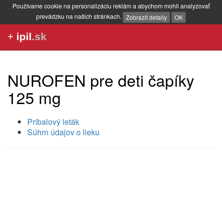
Používame cookie na personalizáciu reklám a abychom mohli analyzovať
prevádzku na našich stránkach.
Zobrazit detaily
OK
+
ipil
.sk
NUROFEN pre deti čapíky
125 mg
Príbalový leták
Súhrn údajov o lieku