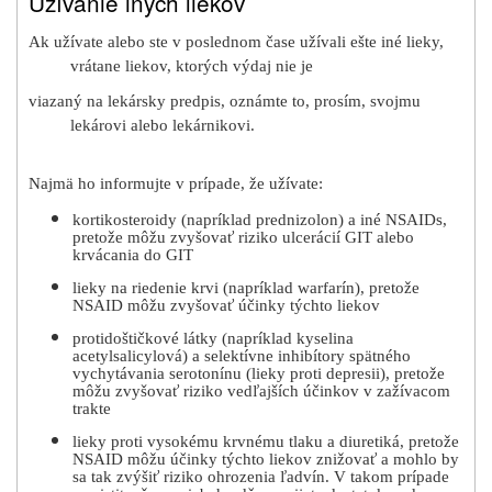
Užívanie iných liekov
Ak užívate alebo ste v poslednom čase užívali ešte iné lieky,
vrátane liekov, ktorých výdaj nie je
viazaný na lekársky predpis, oznámte to, prosím, svojmu
lekárovi alebo lekárnikovi.
Najmä ho informujte v prípade, že užívate:
kortikosteroidy (napríklad prednizolon) a iné NSAIDs,
pretože môžu zvyšovať riziko ulcerácií GIT alebo
krvácania do GIT
lieky na riedenie krvi (napríklad warfarín), pretože
NSAID môžu zvyšovať účinky týchto liekov
protidoštičkové látky (napríklad kyselina
acetylsalicylová) a selektívne inhibítory spätného
vychytávania serotonínu (lieky proti depresii), pretože
môžu zvyšovať riziko vedľajších účinkov v zažívacom
trakte
lieky proti vysokému krvnému tlaku a diuretiká, pretože
NSAID môžu účinky týchto liekov znižovať a mohlo by
sa tak zvýšiť riziko ohrozenia ľadvín. V takom prípade