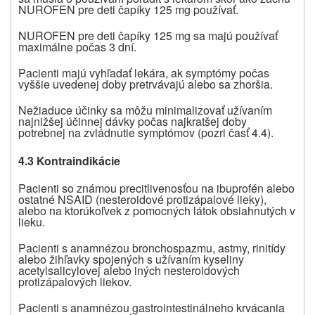
NUROFEN pre deti čapíky 125 mg používať.
NUROFEN pre deti čapíky 125 mg sa majú používať
maximálne počas 3 dní.
Pacienti majú vyhľadať lekára, ak symptómy počas
vyššie uvedenej doby pretrvávajú alebo sa zhoršia.
Nežiaduce účinky sa môžu minimalizovať užívaním
najnižšej účinnej dávky počas najkratšej doby
potrebnej na zvládnutie symptómov (pozri časť 4.4).
4.3 Kontraindikácie
Pacienti so známou precitlivenosťou na ibuprofén alebo
ostatné NSAID (nesteroidové protizápalové lieky),
alebo na ktorúkoľvek z pomocných látok obsiahnutých v
lieku.
Pacienti s anamnézou bronchospazmu, astmy, rinitídy
alebo žihľavky spojených s užívaním kyseliny
acetylsalicylovej alebo iných nesteroidových
protizápalových liekov.
Pacienti s anamnézou gastrointestinálneho krvácania