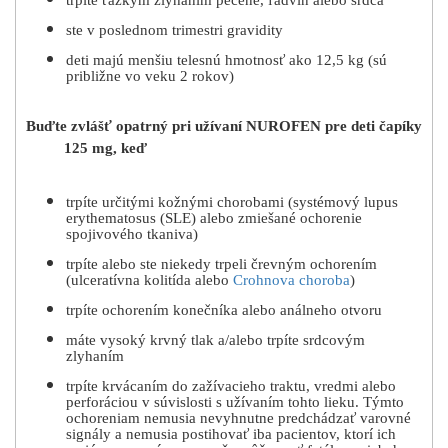
ste v poslednom trimestri gravidity
deti majú menšiu telesnú hmotnosť ako 12,5 kg (sú
približne vo veku 2 rokov)
Buďte zvlášť opatrný pri užívaní NUROFEN pre deti čapíky
125 mg, keď
trpíte určitými kožnými chorobami (systémový lupus
erythematosus (SLE) alebo zmiešané ochorenie
spojivového tkaniva)
trpíte alebo ste niekedy trpeli črevným ochorením
(ulceratívna kolitída alebo
Crohnova choroba
)
trpíte ochorením konečníka alebo análneho otvoru
máte vysoký krvný tlak a/alebo trpíte srdcovým
zlyhaním
trpíte krvácaním do zažívacieho traktu, vredmi alebo
perforáciou v súvislosti s užívaním tohto lieku. Týmto
ochoreniam nemusia nevyhnutne predchádzať varovné
signály a nemusia postihovať iba pacientov, ktorí ich