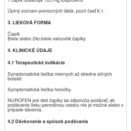
Úplný zoznam pomocných látok, pozri časť 6.1.
3. LIEKOVÁ FORMA
Čapík
Biele alebo žlto-biele valcovité čapíky
4. KLINICKÉ ÚDAJE
4.1 Terapeutické indikácie
Symptomatická liečba miernych až stredne silných
bolestí.
Symptomatická liečba horúčky.
NUROFEN pre deti čapíky sa odporúča podávať, ak
podávanie lieku perorálnou cestou nie je možné alebo v
prípade dávenia.
4.2 Dávkovanie a spôsob podávania