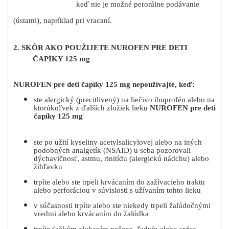
keď nie je možné perorálne podávanie
(ústami), napríklad pri vracaní.
2. SKÔR AKO POUŽIJETE NUROFEN PRE DETI
ČAPÍKY 125 mg
NUROFEN pre deti čapíky 125 mg nepoužívajte, keď:
ste alergický (precitlivený) na liečivo ibuprofén alebo na
ktorúkoľvek z ďalších zložiek lieku
NUROFEN pre deti
čapíky 125 mg
ste po užití kyseliny acetylsalicylovej alebo na iných
podobných analgetík (NSAID) u seba pozorovali
dýchavičnosť, astmu, rinitídu (alergickú nádchu) alebo
žihľavku
trpíte alebo ste trpeli krvácaním do zažívacieho traktu
alebo perforáciou v súvislosti s užívaním tohto lieku
v súčasnosti trpíte alebo ste niekedy trpeli žalúdočnými
vredmi alebo krvácaním do žalúdka
trpíte ťažkým zlyhaním pečene, ľadvín alebo srdca