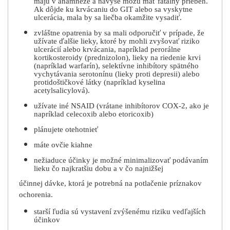
majú v anamnéze a navyše môžu mať fatálny priebeh.
Ak dôjde ku krvácaniu do GIT alebo sa vyskytne
ulcerácia, mala by sa liečba okamžite vysadiť.
zvláštne opatrenia by sa mali odporučiť v prípade, že
užívate ďalšie lieky, ktoré by mohli zvyšovať riziko
ulcerácií alebo krvácania, napríklad perorálne
kortikosteroidy (prednizolon), lieky na riedenie krvi
(napríklad warfarín), selektívne inhibítory spätného
vychytávania serotonínu (lieky proti depresii) alebo
protidoštičkové látky (napríklad kyselina
acetylsalicylová).
užívate iné NSAID (vrátane inhibítorov COX-2, ako je
napríklad celecoxib alebo etoricoxib)
plánujete otehotnieť
máte ovčie kiahne
nežiaduce účinky je možné minimalizovať podávaním
lieku čo najkratšiu dobu a v čo najnižšej
účinnej dávke, ktorá je potrebná na potlačenie príznakov
ochorenia.
starší ľudia sú vystavení zvýšenému riziku vedľajších
účinkov