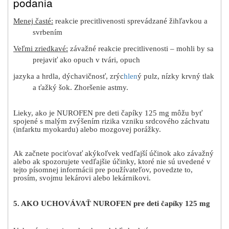
podania
Menej časté:
reakcie precitlivenosti sprevádzané žihľavkou a
svrbením
Veľmi zriedkavé:
závažné reakcie precitlivenosti – mohli by sa
prejaviť ako opuch v tvári, opuch
jazyka a hrdla, dýchavičnosť, zrýc
hlen
ý pulz, nízky krvný tlak
a ťažký šok. Zhoršenie astmy.
Lieky, ako je NUROFEN pre deti čapíky 125 mg môžu byť
spojené s malým zvýšením rizika vzniku srdcového záchvatu
(infarktu myokardu) alebo mozgovej porážky.
Ak začnete pociťovať akýkoľvek vedľajší účinok ako závažný
alebo ak spozorujete vedľajšie účinky, ktoré nie sú uvedené v
tejto písomnej informácii pre používateľov, povedzte to,
prosím, svojmu lekárovi alebo lekárnikovi.
5. AKO UCHOVÁVAŤ NUROFEN pre deti čapíky 125 mg