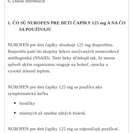
6. Ďalšie informácie
1. ČO SÚ NUROFEN PRE DETI ČAPÍKY 125 mg A NA ČO
SA POUŽÍVAJÚ
NUROFEN pre deti čapíky obsahuje 125 mg ibuprofénu.
Ibuprofén patrí do skupiny liekov nazývaných nesteroidové
antiflogistiká (NSAID). Tieto lieky účinkujú tak, že menia
spôsob akým organizmus reaguje na bolesť, opuchy a
vysokú telesnú teplotu.
NUROFEN pre deti čapíky 125 mg sa používa ako
symptomatická liečba
horúčky
miernych až stredne silných bolestí.
NUROFEN pre deti čapíky 125 mg sa odporúčajú používať,