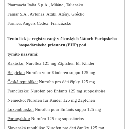
Pharmacia Italia S.p.A., Miláno, Taliansko
Famar S.A., Avlonas, Attiki, Atény, Grécko
Farmea, Angers Cedex, Francúzsko
Tento liek je registrovaný v členských štátoch Európskeho
hospodárskeho priestoru (EHP) pod
týmito názvami:
Rakúsko:
Nureflex 125 mg Zäpfchen für Kinder
Belgicko:
Nurofen voor Kinderen suppo 125 mg
Česká republika:
Nurofen pro děti čípky 125 mg
Francúzsko:
Nurofen pro Enfants 125 mg suppositoire
Nemecko:
Nurofen für Kinder 125 mg Zäpfchen
Luxembursko:
Nurofen pour Enfants suppo 125 mg
Portugalsko:
Nurofen 125 mg supositórios
Slovenská republika:
Nurofen pre deti čapíky 125 mg