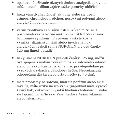
opakované užívanie rôznych druhov analgetík spravidla
môže navodiť dlhotrvajúce ťažké poruchy obličiek
hrozí vám dýchavičnosť, ak trpíte alebo ste trpeli
astmou, chronickou nádchou, nosovými polypmi alebo
alergickými ochoreniami.
veľmi zriedkavo sa v súvislosti s užívaním NSAID
pozorovali vážne kožné reakcie (napríklad Stevensov-
Johnsonov syndróm). Pri prvom výskyte kožnej
vyrážky, slizničných lézií alebo iných známok
alergických reakcií sa má NUROFEN pre deti čapíky
125 mg ihneď vysadiť.
lieky, ako je NUROFEN pre deti čapíky 125 mg, môžu
byť spojené s malým zvýšením rizika srdcového infarktu
alebo porážky. Každé riziko je viac pravdepodobné pri
vysokých dávkach a dlhodobej liečbe. Neprekračujte
odporúčanú dávku alebo dĺžku liečby (3 - 5 dní).
máte problémy so srdcom, mali ste porážku alebo ak si
myslíte, máte riziko na ich vznik (napríklad máte vysoký
krvný tlak, cukrovku, vysokú hladinu cholesterolu alebo
ste fajčiar), poraďte sa o Vašej liečbe s Vašim lekárom
alebo lekárnikom.