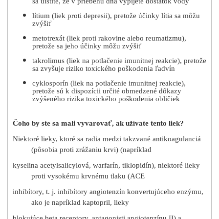
sa uistite, že v priebehu dňa vypijete dostatok vody
lítium (liek proti depresii), pretože účinky lítia sa môžu
zvýšiť
metotrexát (liek proti rakovine alebo reumatizmu),
pretože sa jeho účinky môžu zvýšiť
takrolimus (liek na potlačenie imunitnej reakcie), pretože
sa zvyšuje riziko toxického poškodenia ľadvín
cyklosporín (liek na potlačenie imunitnej reakcie),
pretože sú k dispozícii určité obmedzené dôkazy
zvýšeného rizika toxického poškodenia obličiek
Čoho by ste sa mali vyvarovať, ak užívate tento liek?
Niektoré lieky, ktoré sa radia medzi takzvané antikoagulanciá
(pôsobia proti zrážaniu krvi) (napríklad
kyselina acetylsalicylová, warfarín, tiklopidín), niektoré lieky
proti vysokému krvnému tlaku (ACE
inhibítory, t. j. inhibítory angiotenzín konvertujúceho enzýmu,
ako je napríklad kaptopril, lieky
blokujúce beta receptory, antagonisti angiotenzínu II) a