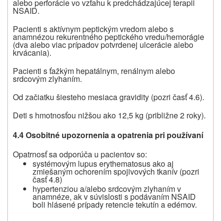
alebo perforácie vo vzťahu k predchádzajúcej terapii
NSAID.
Pacienti s aktívnym peptickým vredom alebo s
anamnézou rekurentného peptického vredu/hemorágie
(dva alebo viac prípadov potvrdenej ulcerácie alebo
krvácania).
Pacienti s ťažkým hepatálnym, renálnym alebo
srdcovým zlyhaním.
Od začiatku šiesteho mesiaca gravidity (pozri časť 4.6).
Deti s hmotnosťou nižšou ako 12,5 kg (približne 2 roky).
4.4 Osobitné upozornenia a opatrenia pri používaní
Opatrnosť sa odporúča u pacientov so:
systémovým lupus erythematosus ako aj
zmiešaným ochorením spojivových tkanív (pozri
časť 4.8)
hypertenziou a/alebo srdcovým zlyhaním v
anamnéze, ak v súvislosti s podávaním NSAID
boli hlásené prípady retencie tekutín a edémov.