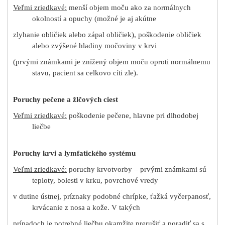
Veľmi zriedkavé:
menší objem moču ako za normálnych
okolností a opuchy (možné je aj akútne
zlyhanie obličiek alebo zápal obličiek), poškodenie obličiek
alebo zvýšené hladiny močoviny v krvi
(prvými známkami je znížený objem moču oproti normálnemu
stavu, pacient sa celkovo cíti zle).
Poruchy pečene a žlčových ciest
Veľmi zriedkavé:
poškodenie pečene, hlavne pri dlhodobej
liečbe
Poruchy krvi a lymfatického systému
Veľmi zriedkavé:
poruchy krvotvorby – prvými známkami sú
teploty, bolesti v krku, povrchové vredy
v dutine ústnej, príznaky podobné chrípke, ťažká vyčerpanosť,
krvácanie z nosa a kože. V takých
prípadoch je potrebné liečbu okamžite prerušiť a poradiť sa s