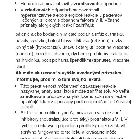
Horúčka sa môže objaviť v
prípadoch.
zriedkavých
V
prípadoch sa pozorovali
zriedkavých
hypersenzitívne alebo alergické reakcie u pacientov
liečených s liekom s obsahom faktora VIII. Včasné
príznaky alergických reakcií zahŕňajú:
pálenie alebo bodanie v mieste podania infúzie, triašku,
návaly, vyrážku, bolesť hlavy, žihľavku (urtikáriu), nízky
krvný tlak (hypotenziu), únavu (letargiu), pocit na vracanie
(nauzeu), nepokoj, chvenie, dýchacie problémy, zvieranie
na hrudníku, pocit pichania špendlíkmi (tŕpnutie), vracanie,
sipot.
Ak máte skúsenosť s vyššie uvedenými príznakmi,
informujte, prosím, o tom svojho lekára.
Táto precitlivenosť môže viesť k závažnej reakcie
nazývanej anafylaxia, ktorá môže zahŕňať šok. Vo
veľmi
prípade anafylaktického šoku sa v liečbe
zriedkavom
uplatňujú lekárske postupy podľa odporúčaní pri šokovej
terapii.
Ak trpíte hemofíliou typu A, môžu sa u vás rozvinúť
inhibítory (neutralizujúce protilátky) proti faktoru VIII. V
týchto zriedkavých prípadoch protilátky môže zastaviť
správne fungovanie tohto lieku a krvácanie môže
pokračovať. Aby sa kontrolovali tieto krvné inhibítory,