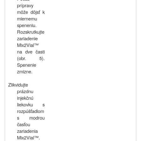
prípravy
môže dôjsť k
miernemu
speneniu.
Rozskrutkujte
zariadenie
Mix2Vial™
na dve časti
(obr. 5).
Spenenie
zmizne.
Zlikvidujte
prázdnu
injekčnú
liekovku s
rozpúšťadlom
s modrou
časťou
zariadenia
Mix2Vial™.