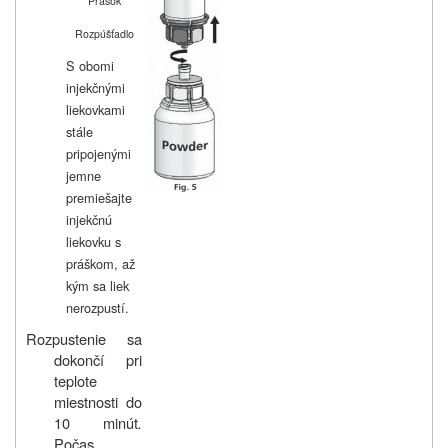
Prášok
Rozpúšťadlo
S obomi
injekčnými
liekovkami
stále
pripojenými
jemne
premiešajte
injekčnú
liekovku s
práškom, až
kým sa liek
nerozpustí.
Rozpustenie sa
dokončí pri
teplote
miestnosti do
10 minút
.
Počas