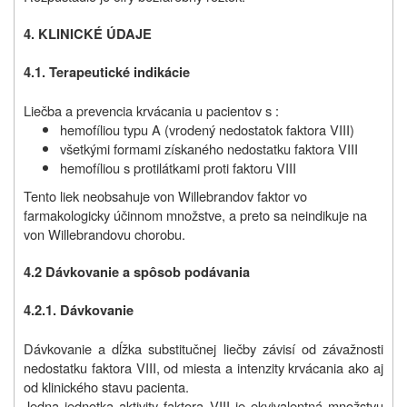
4. KLINICKÉ ÚDAJE
4.1. Terapeutické indikácie
Liečba a prevencia krvácania u pacientov s :
hemofíliou typu A (vrodený nedostatok faktora VIII)
všetkými formami získaného nedostatku faktora VIII
hemofíliou s protilátkami proti faktoru VIII
Tento liek neobsahuje von Willebrandov faktor vo
farmakologicky účinnom množstve, a preto sa neindikuje na
von Willebrandovu chorobu.
4.2 Dávkovanie a spôsob podávania
4.2.1. Dávkovanie
Dávkovanie a dĺžka substitučnej liečby závisí od závažnosti
nedostatku faktora VIII, od miesta a intenzity krvácania ako aj
od klinického stavu pacienta.
Jedna jednotka aktivity faktora VIII je ekvivalentná množstvu