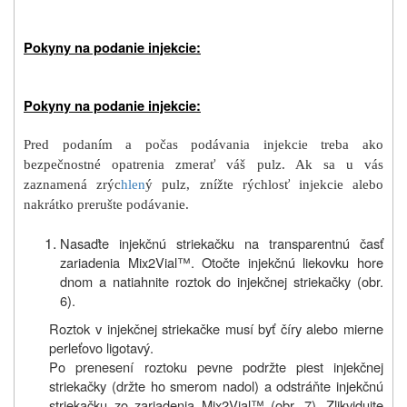
Pokyny na podanie injekcie:
Pokyny na podanie injekcie:
Pred podaním a počas podávania injekcie treba ako
bezpečnostné opatrenia zmerať váš pulz. Ak sa u vás
zaznamená zrýc
hlen
ý pulz, znížte rýchlosť injekcie
alebo
nakrátko prerušte podávanie
.
Nasaďte
injekčnú striekačku
na transparentnú časť
zariadenia Mix2Vial™.
Otočte
injekčnú
liekovku
hore
dnom a
natiahnite roztok do
injekčnej
striekačky (obr.
6
).
Roztok v injekčnej striekačke musí byť číry alebo mierne
perleťovo ligotavý.
Po prenesení roztoku pevne podržte piest injekčnej
striekačky (držte ho smerom nadol) a odstráňte injekčnú
striekačku zo zariadenia Mix2Vial™ (obr. 7). Zlikvidujte