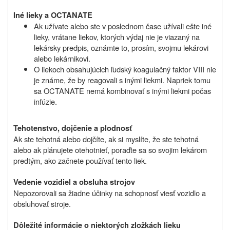
Iné lieky a OCTANATE
Ak užívate alebo ste v poslednom čase užívali ešte iné
lieky, vrátane liekov, ktorých výdaj nie je viazaný na
lekársky predpis, oznámte to, prosím, svojmu lekárovi
alebo lekárnikovi.
O liekoch obsahujúcich ľudský koagulačný faktor VIII nie
je známe, že by reagovali s inými liekmi. Napriek tomu
sa OCTANATE nemá kombinovať s inými liekmi počas
infúzie.
Tehotenstvo, dojčenie a plodnosť
Ak ste tehotná alebo dojčíte, ak si myslíte, že ste tehotná
alebo ak plánujete otehotnieť, poraďte sa so svojim lekárom
predtým, ako začnete používať tento liek.
Vedenie vozidiel a obsluha strojov
Nepozorovali sa žiadne účinky na schopnosť viesť vozidlo a
obsluhovať stroje.
Dôležité informácie o niektorých zložkách lieku