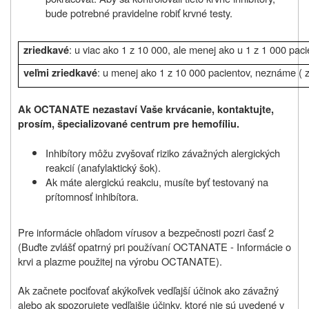
bude potrebné pravidelne robiť krvné testy.
: u viac ako 1 z 10 000, ale menej ako u 1 z 1 000 pac
zriedkavé
: u menej ako 1 z 10 000 pacientov, neznáme ( 
veľmi zriedkavé
Ak OCTANATE nezastaví Vaše krvácanie, kontaktujte,
prosím, špecializované centrum pre hemofíliu.
Inhibítory môžu zvyšovať riziko závažných alergických
reakcií (anafylaktický šok).
Ak máte alergickú reakciu, musíte byť testovaný na
prítomnosť inhibítora.
Pre informácie ohľadom vírusov a bezpečnosti pozri časť 2
(Buďte zvlášť opatrný pri používaní OCTANATE - Informácie o
krvi a plazme použitej na výrobu OCTANATE).
Ak začnete pociťovať akýkoľvek vedľajší účinok ako závažný
alebo ak spozorujete vedľajšie účinky, ktoré nie sú uvedené v