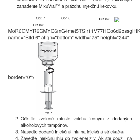
zariadenie Mix2Vial™ a prázdnu injekčnú liekovku.
Obr. 7
Obr. 6
Prášok
Prášok
MoR6GMYR6GMYQ6mG4met5
name="Bild 6" align="bottom" width="75" height="244"
border="0">
Očistite zvolené
miesto vpichu
jedným z dodaných
alkoholových tampónov
.
Nasaďte
dodanú injekčnú
ihlu na
injekčnú
striekačku
.
Zaveďte injekčnú ihlu do zvolenej žily. Ak ste použili na