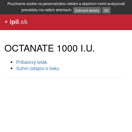
Používame cookie na personalizáciu reklám a abychom mohli analyzovať
prevádzku na našich stránkach.
Zobrazit detaily
OK
+
ipil
.sk
OCTANATE 1000 I.U.
Príbalový leták
Súhrn údajov o lieku