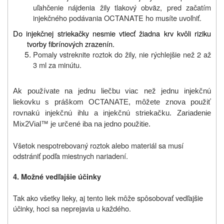
uľahčenie nájdenia žily tlakový obväz, pred začatím
injekčného podávania OCTANATE ho musíte uvoľniť.
Do injekčnej striekačky nesmie vtiecť žiadna krv kvôli riziku
tvorby fibrínových zrazenín.
Pomaly vstreknite roztok do žily, nie rýchlejšie než
2
až
3
ml za minútu.
Ak používate na jednu liečbu viac než jednu injekčnú
liekovku s práškom OCTANATE, môžete znova použiť
rovnakú injekčnú ihlu a injekčnú striekačku. Zariadenie
Mix2Vial™ je určené iba na jedno použitie.
Všetok nespotrebovaný roztok alebo materiál sa musí
odstrániť podľa miestnych nariadení.
4. Možné vedľajšie účinky
Tak ako všetky lieky, aj tento liek môže spôsobovať vedľajšie
účinky, hoci sa neprejavia u každého.