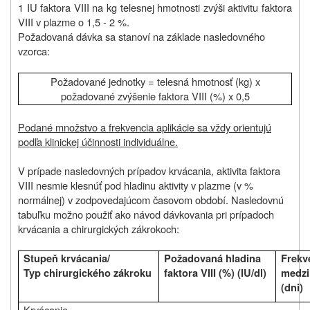
1 IU faktora VIII na kg telesnej hmotnosti zvýši aktivitu faktora
VIII v plazme o 1,5 - 2 %.
Požadovaná dávka sa stanoví na základe nasledovného
vzorca:
Požadované jednotky = telesná hmotnosť (kg) x
požadované zvýšenie faktora VIII (%) x 0,5
Podané množstvo a frekvencia aplikácie sa vždy orientujú
podľa klinickej účinnosti individuálne.
V prípade nasledovných prípadov krvácania, aktivita faktora
VIII nesmie klesnúť pod hladinu aktivity v plazme (v %
normálnej) v zodpovedajúcom časovom období. Nasledovnú
tabuľku možno použiť ako návod dávkovania pri prípadoch
krvácania a chirurgických zákrokoch:
Stupeň krvácania/
Požadovaná hladina
Frekv
Typ chirurgického zákroku
faktora VIII (%) (IU/dl)
medzi
(dni)
Krvácanie