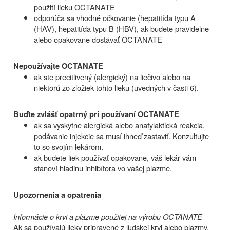
použití lieku OCTANATE
odporúča sa vhodné očkovanie (hepatitída typu A
(HAV), hepatitída typu B (HBV), ak budete pravidelne
alebo opakovane dostávať OCTANATE
Nepoužívajte OCTANATE
ak ste precitlivený (alergický) na liečivo alebo na
niektorú zo zložiek tohto lieku (uvedných v časti 6).
Buďte zvlášť opatrný pri používaní OCTANATE
ak sa vyskytne alergická alebo anafylaktická reakcia,
podávanie injekcie sa musí ihneď zastaviť. Konzultujte
to so svojím lekárom.
ak budete liek používať opakovane, váš lekár vám
stanoví hladinu inhibítora vo vašej plazme.
Upozornenia a opatrenia
Informácie o krvi a plazme použitej na výrobu OCTANATE
Ak sa používajú lieky pripravené z ľudskej krvi alebo plazmy,