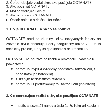
2. Čo potrebujete vedieť skôr, ako použijete
OCTANATE
3. Ako používať
OCTANATE
4. Možné vedľajšie účinky
5. Ako uchovávať
OCTANATE
6. Obsah balenia a ďalšie informácie
1. Čo je
OCTANATE
a na čo sa používa
OCTANATE patrí do skupiny liekov nazývaných faktory na
zrážanie krvi a obsahuje ľudský koagulačný faktor VIII. Je to
špeciálny proteín, ktorý sa spolupodieľa na zrážaní krvi.
OCTANATE sa používa na liečbu a prevenciu krvácania u
pacientov s:
hemofíliou typu A (vrodený nedostatok faktora VIII, t.j.
nedostatok pri narodení)
získaným nedostatkom faktora VIII
hemofíliou s protilátkami proti faktoru VIII (ihhibítory)
2. Čo potrebujete vedieť skôr, ako použijete
OCTANATE
musíte si poznačiť názov a číslo šarže lieku pri každom