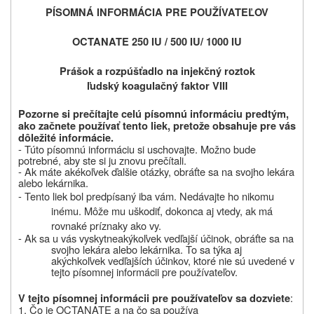
PÍSOMNÁ INFORMÁCIA PRE POUŽÍVATEĽOV
OCTANATE 250 IU / 500 IU/ 1000 IU
Prášok a rozpúšťadlo na injekčný roztok
ľudský koagulačný faktor VIII
Pozorne si pre
č
ítajte celú písomnú informáciu predtým,
ako za
č
nete používa
ť
tento liek, pretože obsahuje pre vás
dôležité informácie.
- Túto písomnú informáciu si uschovajte. Možno bude
potrebné, aby ste si ju znovu pre
č
ítali.
- Ak máte akéko
ľ
vek
ď
alšie otázky, obrá
ť
te sa na svojho lekára
alebo lekárnika.
- Tento liek bol predpísaný iba vám. Nedávajte ho nikomu
inému. Môže mu uškodiť, dokonca aj vtedy, ak má
rovnaké príznaky ako vy.
- Ak sa u vás vyskytne
akýko
ľ
vek ved
ľ
ajší ú
č
inok, obráťte sa na
svojho lekára alebo lekárnika. To sa týka aj
akýchkoľvek vedľajších účinkov, ktoré nie sú uvedené v
tejto písomnej informácii pre používate
ľ
ov.
:
V tejto písomnej informácii pre používateľov sa dozviete
1. Čo je
OCTANATE
a na čo sa používa