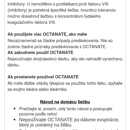
Inhibítory: U hemofilikov s protilátkami proti faktoru VIII
(inhibítory) je potrebná špecifiká liečba. Imunitnú toleranciu
možno dosiahnuť liečbou s koncentrátom ľudského
koagulačného faktora VIII.
Ak použijete viac OCTANATE, ako máte
Nezaznamenali sa žiadne prípady predávkovania. Nie sú
známe žiadne príznaky predávkovania s OCTANATE.
Ak zabudnete použiť OCTANATE
Nepoužívajte dvojnásobnú dávku, aby ste nahradili vynechanú
dávku.
Ak prestanete používať OCTANATE
Ak máte ďalšie otázky týkajúce sa použitia tohto lieku, opýtajte
sa svojho lekára alebo lekárnika.
Návod na
domácu
liečbu
Prečítajte si, prosím, celý tento návod a postupujte
pozorne podľa neho!
Nepoužívajte OCTANATE po dátume exspirácie,
ktorý je uvedený na štítku.