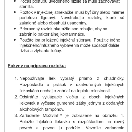
Počas postupu uvedeného nižšie sa musí zachovávať
sterilita.
Roztok v injekčnej striekačke musí byť číry alebo mierne
perleťovo ligotavý. Nevstrekujte roztoky, ktoré sú
zakalené alebo obsahujú usadeniny.
Pripravený roztok okamžite spotrebujte, aby sa
zabránilo bakteriálnej kontaminácii.
Použite iba priloženú injekčnú súpravu. Použitie iného
injekčného/infúzneho vybavenia môže spôsobiť ďalšie
riziká a zlyhanie liečby.
Pokyny na prípravu roztoku:
Nepoužívajte liek vybratý priamo z chladničky.
Rozpúšťadlo a prášok v uzatvorených injekčných
liekovkách nechajte zohriať na teplotu miestnosti.
Odstráňte vyklápacie viečka z oboch injekčných
liekoviek a vyčistite gumenné zátky jedným z dodaných
alkoholových tampónov.
Zariadenie Mix2vial™ je zobrazené na obrázku 1.
Položte injekčnú liekovku s rozpúšťadlom na rovný
povrch a pevne ju podržte. Vezmite zariadenie