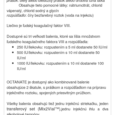
prášok
: biely alebo bledožltý prášok alebo drobivá tuhá látka
Obsahuje tieto pomocné látky: nátriumcitrát, chlorid
vápenatý, chlorid sodný a glycín
rozpúšťadlo
: číry bezfarebný roztok (voda na injekciu)
Liečivo je ľudský koagulačný faktor VIII.
Dostupné sú tri veľkosti balenia, ktoré sa líšia množstvom
ľudského koagulačného faktora VIII a rozpúšťadla:
250 IU/liekovku: rozpustením s 5 ml dostanete 50 IU/ml
500 IU/liekovku: rozpustením s 10 ml dostanete 50
IU/ml
1000 IU/liekovku: rozpustením s 10 ml dostanete 100
IU/ml
OCTANATE je dostupný ako kombinované balenie
obsahujúce 2 škatule, s práškom a rozpúšťadlom na prípravu
injekčného roztoku, spojených priesvitným prúžkom.
Všetky balenia obsahujú tiež jednu injekčnú striekačku, jeden
transferový set (
Mix2Vial™
),
jednu injekčnú ihlu a dva
alkoholové tampóny.