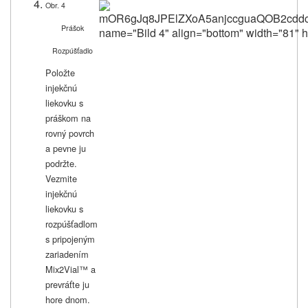
Obr. 4
mOR6gJq8JPElZXoA5anjcc
Prášok
Rozpúšťadlo
Položte
injekčnú
liekovku s
práškom na
rovný povrch
a pevne ju
podržte.
Vezmite
injekčnú
liekovku s
rozpúšťadlom
s pripojeným
zariadením
Mix2Vial™ a
prevráťte ju
hore dnom.