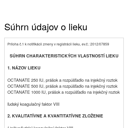
Súhrn údajov o lieku
Príloha č.1 k notifikácii zmeny v registrácii lieku, ev.č.: 2012/07859
SÚHRN CHARAKTERISTICKÝCH VLASTNOSTÍ LIEKU
1. NÁZOV LIEKU
OCTANATE 250 IU, prášok a rozpúšťadlo na injekčný roztok
OCTANATE 500 IU, prášok a rozpúšťadlo na injekčný roztok
OCTANATE 1000 IU, prášok a rozpúšťadlo na injekčný roztok
ľudský koagulačný faktor VIII
2. KVALITATÍVNE A KVANTITATÍVNE ZLOŽENIE
Liečivo:
ľudský koagulačný faktor VIII