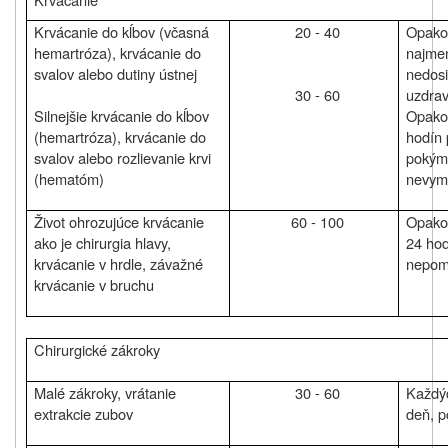
Krvácanie do kĺbov (včasná
20 - 40
Opakov
hemartróza), krvácanie do
najmen
svalov alebo dutiny ústnej
nedosi
30 - 60
uzdra
Silnejšie krvácanie do kĺbov
Opakov
(hemartróza), krvácanie do
hodín 
svalov alebo rozlievanie krvi
pokým 
(hematóm)
nevym
Život ohrozujúce krvácanie
60 - 100
Opakov
ako je chirurgia hlavy,
24 ho
krvácanie v hrdle, závažné
nepom
krvácanie v bruchu
Chirurgické zákroky
Malé zákroky, vrátanie
30 - 60
Každýc
extrakcie zubov
deň, p