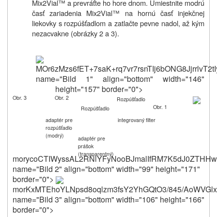
Mix2Vial™ a prevráťte ho hore dnom. Umiestnite modrú
časť zariadenia Mix2Vial™ na hornú časť injekčnej
liekovky s rozpúšťadlom a zatlačte pevne nadol, až kým
nezacvakne (obrázky 2 a 3).
MOr6zMzs6fET+7saK+rq7vr7rsnTIj6bONG8Jjrr
Obr. 3
Obr. 2
Rozpúšťadlo
Obr. 1
Rozpúšťadlo
adaptér pre
integrovaný filter
rozpúšťadlo
(modrý)
adaptér pre
prášok
(transparentný)
morycoCTIWyssAL2RNlYFyNooBJmalIfRM7K5dJ0ZTHHw
name="Bild 2" align="bottom" width="99" height="171"
border="0">
morKxMTEhoYLNpsd8o