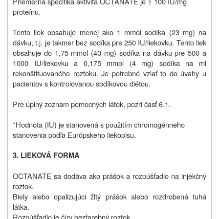
Priemerná špecifiká aktivita OCTANATE je ≥ 100 IU/mg
proteínu.
Tento liek obsahuje menej ako 1 mmol sodíka (23 mg) na
dávku, t.j. je takmer bez sodíka pre 250 IU/liekovku. Tento liek
obsahuje do 1,75 mmol (40 mg) sodíka na dávku pre 500 a
1000 IU/liekovku a 0,175 mmol (4 mg) sodíka na ml
rekonštituovaného roztoku. Je potrebné vziať to do úvahy u
pacientov s kontrolovanou sodíkovou diétou.
Pre úplný zoznam pomocných látok, pozri časť 6.1.
*Hodnota (IU) je stanovená s použitím chromogénneho
stanovenia podľa Európskeho liekopisu.
3. LIEKOVÁ FORMA
OCTANATE sa dodáva ako prášok a rozpúšťadlo na injekčný
roztok.
Biely alebo opalizujúci žltý prášok alebo rozdrobená tuhá
látka.
Rozpúšťadlo je číry bezfarebný roztok.