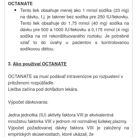
OCTANATE
Tento liek obsahuje menej ako 1 mmol sodíka (23 mg)
na dávku, t.j. je takmer bez sodíka pre 250 IU/liekovku.
Tento liek obsahuje do 1,75 mmol (40 mg) sodíka na
dávku pre 500 a 1000 IU/liekovku a 0,175 mmol (4 mg)
sodíka na ml rekonštituovaného roztoku. Je potrebné
vziať to do úvahy u pacientov s kontrolovanou
sodíkovou diétou.
3.
Ako používať OCTANATE
OCTANATE sa musí podávať intravenózne po rozpustení v
priloženom rozpúšťadle.
Liečba začína pod dohľadom lekára.
Výpočet dávkovania:
Jedna jednotka (IU) aktivity faktora VIII je ekvivalentná
množstvu faktorka VIII v jednom ml normálnej ľudskej plazmy.
Výpočet požadovanej dávky faktora VIII je založený na
empirických skúsenostiach, ktoré ukázali, že