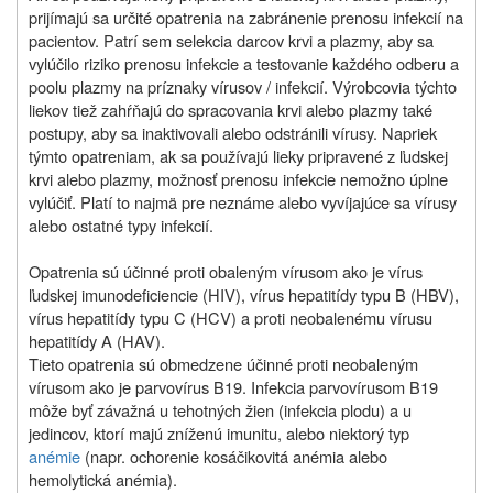
prijímajú sa určité opatrenia na zabránenie prenosu infekcií na
pacientov. Patrí sem selekcia darcov krvi a plazmy, aby sa
vylúčilo riziko prenosu infekcie a testovanie každého odberu a
poolu plazmy na príznaky vírusov / infekcií. Výrobcovia týchto
liekov tiež zahŕňajú do spracovania krvi alebo plazmy také
postupy, aby sa inaktivovali alebo odstránili vírusy. Napriek
týmto opatreniam, ak sa používajú lieky pripravené z ľudskej
krvi alebo plazmy, možnosť prenosu infekcie nemožno úplne
vylúčiť. Platí to najmä pre neznáme alebo vyvíjajúce sa vírusy
alebo ostatné typy infekcií.
Opatrenia sú účinné proti obaleným vírusom ako je vírus
ľudskej imunodeficiencie (HIV), vírus hepatitídy typu B (HBV),
vírus hepatitídy typu C (HCV) a proti neobalenému vírusu
hepatitídy A (HAV).
Tieto opatrenia sú obmedzene účinné proti neobaleným
vírusom ako je parvovírus B19. Infekcia parvovírusom B19
môže byť závažná u tehotných žien (infekcia plodu) a u
jedincov, ktorí majú zníženú imunitu, alebo niektorý typ
anémie
(napr. ochorenie kosáčikovitá anémia alebo
hemolytická anémia).