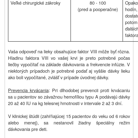
Veľké chirurgické zákroky
80 - 100
Opakov
(pred a pooperačne)
hodín,
dostat
potom 
ďalšíc
faktor
Vaša odpoveď na lieky obsahujúce faktor VIII môže byť rôzna.
Hladinu faktora VIII vo vašej krvi je preto potrebné počas
liečby vypočítať na základe dávkovania a frekvencie infúzie. V
niektorých prípadoch je potrebné podať aj vyššie dávky lieku
ako boli vypočítané, zvlášť v prípade úvodnej dávky.
Prevencia krvácania
: Pri dlhodobej prevencii proti krvácaniu
sa u pacientov so závažnou hemofíliou typu A podávajú dávky
20 až 40 IU na kg telesnej hmotnosti v intervale 2 až 3 dní.
V klinickej štúdii (zahŕňajúcej 15 pacientov do veku od 6 rokov
alebo menej), sa nestanovil žiadny špeciálny režim
dávkovania pre deti.